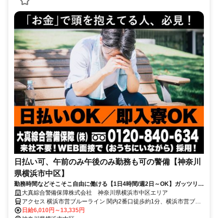
日払い可、午前のみ午後のみ勤務も可の警備【神奈川
県横浜市中区】
勤務時間などそこそこ自由に働ける【1日4時間/週2日～OK】ガッツリ稼
ぎたい方は8時間勤務もOK★
大真綜合警備保障株式会社 神奈川県横浜市中区エリア
アクセス 横浜市営ブルーライン 関内2番口徒歩約1分、横浜市営ブル
ーライン 関内2番口徒歩約1分、横浜高速鉄道みなとみらい線 馬車道
日給6,010円～13,335円