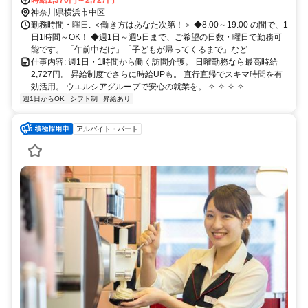
山下ポートハイツ102号室 （横浜高速 みなとみらい線「日本大通り
神奈川県横浜市中区
駅」より徒歩2分） （JR 根岸線、横浜市営地下鉄 1／3号線「関内
勤務時間・曜日: ＜働き方はあなた次第！＞ ◆8:00～19:00 の間で、1
駅」より徒歩9分）
日1時間～OK！ ◆週1日～週5日まで、ご希望の日数・曜日で勤務可
能です。 「午前中だけ」「子どもが帰ってくるまで」など...
仕事内容: 週1日・1時間から働く訪問介護。 日曜勤務なら最高時給
2,727円。 昇給制度でさらに時給UPも。 直行直帰でスキマ時間を有
効活用。 ウエルシアグループで安心の就業を。 ✧-✧-✧-✧...
週1日からOK
シフト制
昇給あり
アルバイト・パート