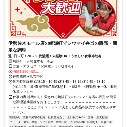
伊勢佐木モール店の崎陽軒でシウマイ弁当の販売・簡
単な調理
週3日～可！20～50代活躍！未経験OK！うれしい食事補助有
崎陽軒 伊勢佐木モール店
交通・アクセス 「関内駅」より徒歩4分！
時給1,280円以上
神奈川県横浜市中区
勤務時間詳細 (1)8:15～16:45 (2)8:45～17:15 (3)9:45～18:15
(4)11:15～19:45 ※実働7.5h/休憩1h ＊週3日～4日勤務 ★半休・時間
休等シフトの...
仕事内容 地元の方に愛される崎陽軒でのシウマイ弁当の販売や 簡単
な調理補助業務をお任せします。 ＝＝＝＝＝＝＝＝＝＝＝＝＝＝＝
＝＝ ＜＜ここがポイント＞＞ ✅決まった商品を販売する為覚えやす
い ✅シ...
制服あり
業界未経験者歓迎
社員登用あり
土日祝のみOK
主婦・主夫歓迎
フリーター歓迎
早朝
シフト自由
学歴不問
平日のみOK
転勤なし
経験不問
未経験者歓迎
交通費全額支給
午前
経験者歓迎
駅ナカ
月1シフト提出