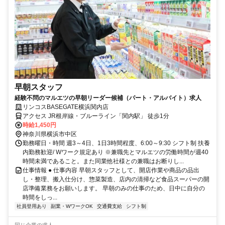
早朝スタッフ
経験不問のマルエツの早朝リーダー候補（パート・アルバイト）求人
リンコスBASEGATE横浜関内店
アクセス JR根岸線・ブルーライン「関内駅」 徒歩1分
時給1,450円
神奈川県横浜市中区
勤務曜日・時間 週3～4日、1日3時間程度、6:00～9:30 シフト制 扶養
内勤務歓迎/ Wワーク規定あり ※兼職先とマルエツの労働時間が週40
時間未満であること。また同業他社様との兼職はお断りし...
仕事情報 ● 仕事内容 早朝スタッフとして、開店作業や商品の品出
し・整理、搬入仕分け、惣菜製造、店内の清掃など食品スーパーの開
店準備業務をお願いします。 早朝のみの仕事のため、日中に自分の
時間をしっ...
社員登用あり
副業・WワークOK
交通費支給
シフト制
同じ企業の求人