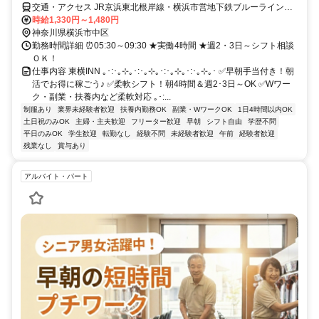
交通・アクセス JR京浜東北根岸線・横浜市営地下鉄ブルーライン
「関内駅」より徒歩5分、横浜みなとみらい線「日本大通り駅」より
時給1,330円～1,480円
徒歩5分 ⏩交通費支給
神奈川県横浜市中区
勤務時間詳細 ⏰05:30～09:30 ★実働4時間 ★週2・3日～シフト相談
ＯＫ！
仕事内容 東横INN ｡･:･｡⊹｡･:･｡⊹｡･:･｡⊹｡･:･｡⊹｡･ ✅早朝手当付き！朝
活でお得に稼ごう♪ ✅柔軟シフト！朝4時間＆週2･3日～OK ✅Wワー
ク・副業・扶養内など柔軟対応 ｡･:...
制服あり
業界未経験者歓迎
扶養内勤務OK
副業・WワークOK
1日4時間以内OK
土日祝のみOK
主婦・主夫歓迎
フリーター歓迎
早朝
シフト自由
学歴不問
平日のみOK
学生歓迎
転勤なし
経験不問
未経験者歓迎
午前
経験者歓迎
残業なし
賞与あり
アルバイト・パート