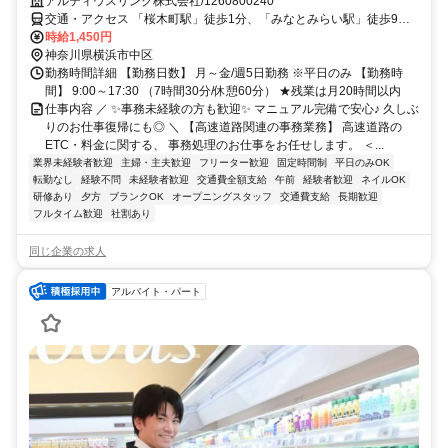
アルティウスリンク株式会社/1260800240
交通・アクセス 「桜木町駅」徒歩1分、「みなとみらい駅」徒歩9分
★交通費実費支給※社内規定あり★
時給1,450円
神奈川県横浜市中区
勤務時間詳細 【勤務日数】 月～金/週5日勤務 ※平日のみ 【勤務時
間】 9:00～17:30 （7時間30分/休憩60分） ★残業は月20時間以内
仕事内容 ／ ✨事務未経験の方も歓迎✨ マニュアル完備で安心♪ 久しぶ
りのお仕事復帰にも◎ ＼ 【高速道路関連の事務業務】 高速道路の
ETC・料金に関する、 事務処理のお仕事をお任せします。 ＜...
業界未経験者歓迎
主婦・主夫歓迎
フリーター歓迎
固定時間制
平日のみOK
転勤なし
経験不問
未経験者歓迎
交通費全額支給
午前
経験者歓迎
ネイルOK
研修あり
夕方
ブランクOK
オープニングスタッフ
交通費支給
長期歓迎
フルタイム歓迎
社割あり
同じ企業の求人
アルバイト・パート