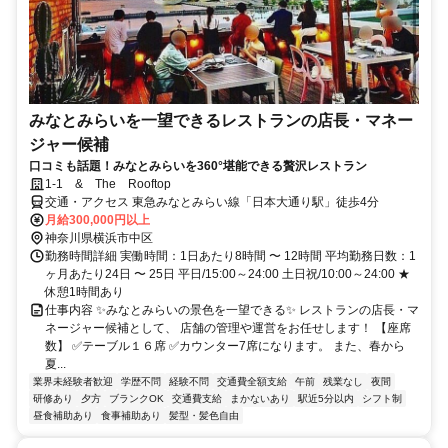
みなとみらいを一望できるレストランの店長・マネー
ジャー候補
口コミも話題！みなとみらいを360°堪能できる贅沢レストラン
1-1 & The Rooftop
交通・アクセス 東急みなとみらい線「日本大通り駅」徒歩4分
月給300,000円以上
神奈川県横浜市中区
勤務時間詳細 実働時間：1日あたり8時間 〜 12時間 平均勤務日数：1
ヶ月あたり24日 〜 25日 平日/15:00～24:00 土日祝/10:00～24:00 ★
休憩1時間あり
仕事内容 ✨みなとみらいの景色を一望できる✨ レストランの店長・マ
ネージャー候補として、 店舗の管理や運営をお任せします！ 【座席
数】 ✅テーブル１６席 ✅カウンター7席になります。 また、春から
夏...
業界未経験者歓迎
学歴不問
経験不問
交通費全額支給
午前
残業なし
夜間
研修あり
夕方
ブランクOK
交通費支給
まかないあり
駅近5分以内
シフト制
昼食補助あり
食事補助あり
髪型・髪色自由