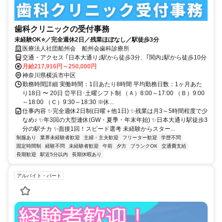
歯科クリニックの受付事務
未経験OK⭐／完全週休2日／残業ほぼなし／駅徒歩3分
医療法人社団船州会 船州会歯科診療所
交通・アクセス ｢日本大通り｣駅から徒歩3分、｢関内｣駅から徒歩10分
月給217,916円～250,000円
神奈川県横浜市中区
勤務時間詳細 実働時間：1日あたり8時間 平均勤務日数：1ヶ月あた
り18日 〜 20日 ⏰平日･土曜シフト制 （Ａ）8:00～17:00 （Ｂ）9:00
～18:00 （Ｃ）9:30～18:30 ※休...
仕事内容 ✨完全週休2日制(日曜＋他1日) ✨残業は月3～5時間程度で少
なめ♪ ✨年3回の大型連休(GW・夏季・年末年始) ✨日本大通り駅徒歩3
分の駅チカ ✨面接1回！スピード選考 未経験からスター...
制服あり
業界未経験者歓迎
主婦・主夫歓迎
フリーター歓迎
学歴不問
固定時間制
経験不問
未経験者歓迎
午前
夕方
ブランクOK
交通費支給
長期歓迎
駅近5分以内
長期休暇あり
アルバイト・パート