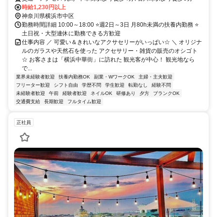
時給1,230円以上
神奈川県横浜市中区
勤務時間詳細 10:00～18:00 ⭐週2日～3日 月80h未満の扶養内勤務 ⭐
土日祝・大型連休に勤務できる方歓迎
仕事内容 ／ 可愛い＆きれいなアクサセリーがいっぱい☆ ＼ オリジナ
ルのガラスや天然石を使った アクセサリー・雑貨の販売のオシゴト
☆ お客さまは「横浜中華街」に訪れた 観光客が中心！ 観光地なら
で...
業界未経験者歓迎
扶養内勤務OK
副業・WワークOK
主婦・主夫歓迎
フリーター歓迎
シフト自由
学歴不問
学生歓迎
転勤なし
経験不問
未経験者歓迎
午前
経験者歓迎
ネイルOK
研修あり
夕方
ブランクOK
交通費支給
長期歓迎
フルタイム歓迎
正社員