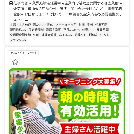
仕事内容 ≪業界経験者活躍中★企業向け補助金に関する審査業務≫
企業向け補助金の申請受付、審査、問い合わせ対応など、 審査業務
全般をお任せします！ 例えば… ・申請書の記入内容や必要書類のチ
ェック ...
主婦・主夫歓迎
週1シフト提出
フリーター歓迎
短期
早朝
学歴不問
即日勤務OK
固定時間制
職場見学可
平日のみOK
転勤なし
経験不問
交通費全額支給
午前
経験者歓迎
ネイルOK
残業なし
研修あり
夕方
ブランクOK
アルバイト・パート