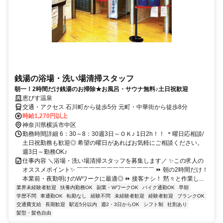
銭湯の浴場・洗い場清掃スタッフ
朝一！2時間だけ銭湯のお掃除★お風呂・サウナ無料♪土日祝歓迎
恵びす温泉
交通・アクセス 石川町から徒歩5分 元町・中華街から徒歩8分
時給1,270円以上
神奈川県横浜市中区
勤務時間詳細 6：30～8：30週3日～ＯＫ♪ 1日2h！！ ＊曜日応相談/
土日祝勤務も歓迎◎ 希望の曜日があればお気軽にご相談ください。
週3日～勤務OK♪
仕事内容 ＼浴場・洗い場清掃スタッフを募集します／ ✨この求人の
オススメポイント✨ ￣￣￣￣￣￣￣￣￣￣￣￣￣ ⏩ 朝の2時間だけ！
本業前・夜勤明けのWワークに最適◎ ⏩ 接客ナシ！ 黙々と作業し...
業界未経験者歓迎
扶養内勤務OK
副業・WワークOK
バイク通勤OK
早朝
学歴不問
車通勤OK
転勤なし
経験不問
未経験者歓迎
経験者歓迎
ブランクOK
交通費支給
長期歓迎
駅近5分以内
週2・3日からOK
シフト制
社割あり
髪型・髪色自由