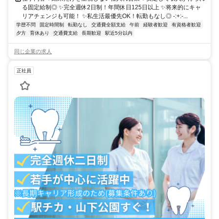
る固定給制◎ ✨完全週休2日制！年間休日125日以上 ✨将来的にキャ
リアチェンジも可能！ ✨私生活最優先OK！転勤もなし◎ -:+:-...
学歴不問
固定時間制
転勤なし
交通費全額支給
午前
経験者歓迎
有資格者歓迎
夕方
育休あり
交通費支給
長期歓迎
駅近5分以内
同じ企業の求人
正社員