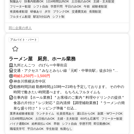
制服あり
扶養内勤務OK
1日4時間以内OK
土日祝のみOK
主婦・主夫歓迎
フリーター歓迎
シフト自由
学歴不問
平日のみOK
午前
経験者歓迎
有資格者歓迎
研修あり
夕方
ブランクOK
交通費支給
長期歓迎
フルタイム歓迎
駅近5分以内
シフト制
同じ企業の求人
アルバイト・パート
ラーメン屋 厨房、ホール業務
九州とんこつ のげらー中華街店
交通・アクセス * みなとみらい線「元町・中華街駅」徒歩3分 *
JR「石川町駅」徒歩10分
時給1,250円～1,500円
神奈川県横浜市中区
勤務時間詳細 勤務時間は10時〜21時を予定しております。 その中の
時間で働きたい時間選べます。 もちろんフルタイムも
仕事内容 【ホール業務】 * お客様のご案内 * 料理やドリンクの提供 *
食器の片付け * レジ対応 * 店内清掃 【調理補助業務】 * ラーメンの簡
単な盛り付け * トッピング準備 * 仕込...
業界未経験者歓迎
ランチタイム
社員登用あり
週1日からOK
副業・WワークOK
1日4時間以内OK
土日祝のみOK
主婦・主夫歓迎
60代も応募可
フリーター歓迎
バイク通勤OK
給料前払いOK
早朝
シフト自由
学歴不問
即日勤務OK
職場見学可
平日のみOK
学生歓迎
転勤なし