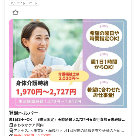
アルバイト・パート
登録ヘルパー
週1日1H〜OK！（曜日固定）★時給最大2,727円★直行直帰★未経験可
★祝い金あり★自分らしく輝ける登録ヘルパー
さわやかケア 関内
アクセス: ＜事業所・面接地＞ 月1回程度の情報共有や研修のため、
事業所にお越しいただきます。 〒231-0023 横浜市中区山下町73番地
時給1,370円～2,727円