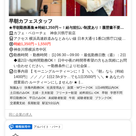
早朝カフェスタッフ
★早朝勤務募集★時給1,350円～！給与前払い制度あり！履歴書不要！
社割あり！カフェ勤務未経験歓迎！
カフェ・ベローチェ 神奈川県庁前店
アクセス 横浜高速鉄道みなとみらい線 日本大通り1番口(県庁口)徒歩
約2分、横浜高速鉄道みなとみらい線 馬車道6番口(赤レンガ倉庫口)徒
時給1,350円～1,550円
歩約6分、横浜市営ブルーライン 関内1番口徒歩約10分 日本大通り駅
神奈川県横浜市中区
１番出口徒歩0分、関内駅 南口徒歩8分、１番出口徒歩8分
勤務時間 ・勤務時間： [1] 06:30～09:00 ・最低勤務日数（週）：2日
◆週2日~/短時間勤務OK！ 日中や夜の時間帯希望の方もお気軽にお問
い合わせください。 ー勤務条件により社会保...
仕事内容 【 モーニングルーティーンに！ 】 ＼＼ 『朝』なら［時給
1400円］ ／／ ／／ 1日2.5hダケ…でも1日3500円 ＼＼ ★ あなたの
授業前の ルーティーンにしませんか ★ ∥...
制服あり
扶養内勤務OK
社員登用あり
副業・WワークOK
1日4時間以内OK
土日祝のみOK
主婦・主夫歓迎
フリーター歓迎
給料前払いOK
早朝
学歴不問
即日勤務OK
平日のみOK
未経験者歓迎
午前
経験者歓迎
ブランクOK
交通費支給
長期歓迎
駅近5分以内
同じ企業の求人
アルバイト・パート