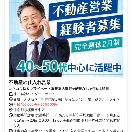
不動産の仕入れ営業
コツコツ型＆プライベート重視派大歓迎✨転勤なし✨年休125日
株式会社ベイダー・ホーム
交通・アクセス JR｢関内駅｣南口から徒歩4分、地下鉄ブルーライン
「伊勢佐木長者町駅」から徒歩6分、東急みなとみらい線「日本大通
月給400,000円～500,000円
り駅」から徒歩10分 ★交通費全額支給
神奈川県横浜市中区
勤務時間詳細 実働時間：1日あたり8時間 平均勤務日数：1ヶ月あた
り18日 〜 20日 ⏰9:00～18:00(実働8時間) ※月平均残業時間30時間
以内
仕事内容 ✨結果だけを重視しない仕入れ営業 ✨安定して収入が得られ