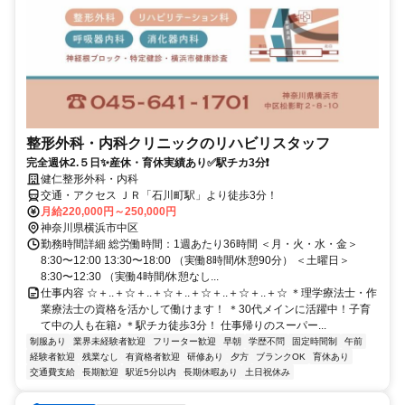
整形外科・内科クリニックのリハビリスタッフ
完全週休2.５日✨産休・育休実績あり✅駅チカ3分❗
健仁整形外科・内科
交通・アクセス ＪＲ「石川町駅」より徒歩3分！
月給220,000円～250,000円
神奈川県横浜市中区
勤務時間詳細 総労働時間：1週あたり36時間 ＜月・火・水・金＞
8:30〜12:00 13:30〜18:00 （実働8時間/休憩90分） ＜土曜日＞
8:30〜12:30 （実働4時間/休憩なし...
仕事内容 ☆＋..＋☆＋..＋☆＋..＋☆＋..＋☆＋..＋☆ ＊理学療法士・作
業療法士の資格を活かして働けます！ ＊30代メインに活躍中！子育
て中の人も在籍♪ ＊駅チカ徒歩3分！ 仕事帰りのスーパー...
制服あり
業界未経験者歓迎
フリーター歓迎
早朝
学歴不問
固定時間制
午前
経験者歓迎
残業なし
有資格者歓迎
研修あり
夕方
ブランクOK
育休あり
交通費支給
長期歓迎
駅近5分以内
長期休暇あり
土日祝休み