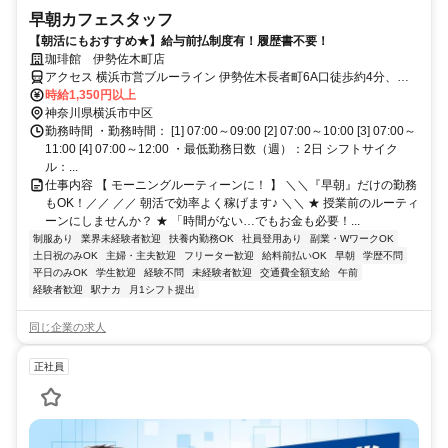
早朝カフェスタッフ
【朝活にもおすすめ★】給与前払制度有！履歴書不要！
珈琲館 伊勢佐木町店
アクセス 横浜市営ブルーライン 伊勢佐木長者町6A口徒歩約4分、Ｊ
Ｒ根岸線/ＪＲ京浜東北線 関内北口(西)徒歩約8分、京急本線 日ノ出町
時給1,350円以上
徒歩約9分
神奈川県横浜市中区
勤務時間 ・勤務時間： [1] 07:00～09:00 [2] 07:00～10:00 [3] 07:00～
11:00 [4] 07:00～12:00 ・最低勤務日数（週）：2日 シフトサイク
ル：...
仕事内容 【 モーニングルーティーンに！ 】 ＼＼『早朝』だけの勤務
もOK！／／ ／／ 朝活で効率よく稼げます♪ ＼＼ ★ 授業前のルーティ
ーンにしませんか？ ★ 「時間がない…でもお金も必要！...
制服あり
業界未経験者歓迎
扶養内勤務OK
社員登用あり
副業・WワークOK
土日祝のみOK
主婦・主夫歓迎
フリーター歓迎
給料前払いOK
早朝
学歴不問
平日のみOK
学生歓迎
経験不問
未経験者歓迎
交通費全額支給
午前
経験者歓迎
駅ナカ
月1シフト提出
同じ企業の求人
正社員