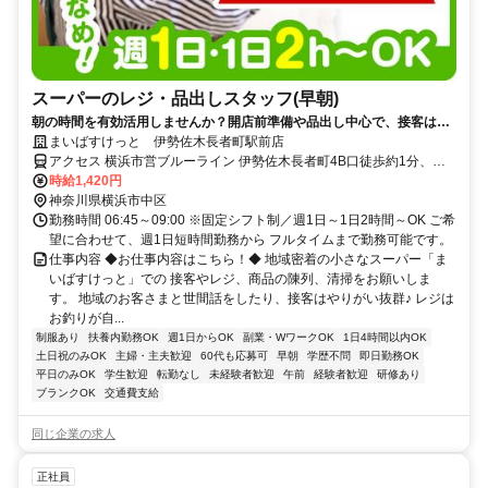
スーパーのレジ・品出しスタッフ(早朝)
朝の時間を有効活用しませんか？開店前準備や品出し中心で、接客は少
なめ！短時間でもしっかり働けて家事や本業前の“朝活バイト”にピッタ
まいばすけっと 伊勢佐木長者町駅前店
リ！
アクセス 横浜市営ブルーライン 伊勢佐木長者町4B口徒歩約1分、Ｊ
Ｒ根岸線 関内南口(西)徒歩約9分、横浜市営ブルーライン 阪東橋出口
時給1,420円
1A徒歩約11分 ★週1日～OK ★日祝時給52円UP
神奈川県横浜市中区
勤務時間 06:45～09:00 ※固定シフト制／週1日～1日2時間～OK ご希
望に合わせて、週1日短時間勤務から フルタイムまで勤務可能です。
仕事内容 ◆お仕事内容はこちら！◆ 地域密着の小さなスーパー「ま
いばすけっと」での 接客やレジ、商品の陳列、清掃をお願いしま
す。 地域のお客さまと世間話をしたり、接客はやりがい抜群♪ レジは
お釣りが自...
制服あり
扶養内勤務OK
週1日からOK
副業・WワークOK
1日4時間以内OK
土日祝のみOK
主婦・主夫歓迎
60代も応募可
早朝
学歴不問
即日勤務OK
平日のみOK
学生歓迎
転勤なし
未経験者歓迎
午前
経験者歓迎
研修あり
ブランクOK
交通費支給
同じ企業の求人
正社員