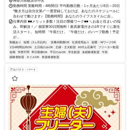
5番口(馬車道口)徒歩約10分 神奈川県横浜市中区エリア(石川町駅、伊
神奈川県横浜市中区
勢佐木長者町駅、関内駅、桜木町駅、日本大通り駅)
勤務時間 実働時間：4時間/日 平均勤務日数：1ヶ月あたり8日～20日
*働き方は自分次第♪* 一度登録しておけば、あなたのスケジュールに
合わせて働けます♪ 【勤務時間】 あなたのライフスタイルに合...
仕事内容 ■■メリット多数！注目の警備ワーク■■ ＼お金と住まいの悩
み、即解決！／ 個室寮30日間無料！家具家電付きの1Rですぐに新生
活スタート。 短時間 「午前だけ」「午後だけ」のハーフ勤務！予定
が...
制服あり
短期（3ヵ月以内）
扶養内勤務OK
社員登用あり
副業・WワークOK
1日4時間以内OK
土日祝のみOK
主婦・主夫歓迎
60代も応募可
フリーター歓迎
短期
学歴不問
即日勤務OK
平日のみOK
学生歓迎
未経験者歓迎
午前
経験者歓迎
ネイルOK
有資格者歓迎
アルバイト・パート