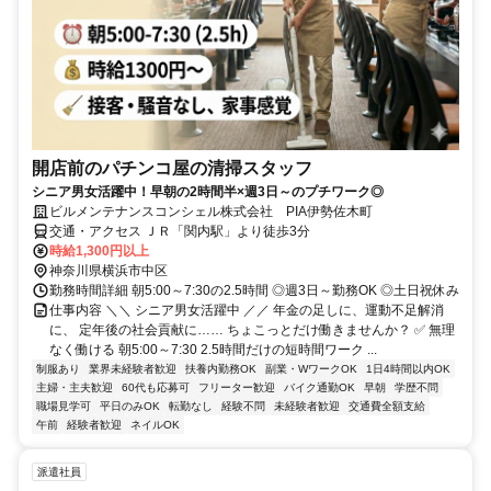
開店前のパチンコ屋の清掃スタッフ
シニア男女活躍中！早朝の2時間半×週3日～のプチワーク◎
ビルメンテナンスコンシェル株式会社 PIA伊勢佐木町
交通・アクセス ＪＲ「関内駅」より徒歩3分
時給1,300円以上
神奈川県横浜市中区
勤務時間詳細 朝5:00～7:30の2.5時間 ◎週3日～勤務OK ◎土日祝休み
仕事内容 ＼＼ シニア男女活躍中 ／／ 年金の足しに、運動不足解消
に、 定年後の社会貢献に…… ちょこっとだけ働きませんか？ ✅ 無理
なく働ける 朝5:00～7:30 2.5時間だけの短時間ワーク ...
制服あり
業界未経験者歓迎
扶養内勤務OK
副業・WワークOK
1日4時間以内OK
主婦・主夫歓迎
60代も応募可
フリーター歓迎
バイク通勤OK
早朝
学歴不問
職場見学可
平日のみOK
転勤なし
経験不問
未経験者歓迎
交通費全額支給
午前
経験者歓迎
ネイルOK
派遣社員