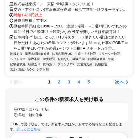
株式会社東横イン 東横INN横浜スタジアム前Ⅰ
交通・アクセス JR京浜東北根岸線・横浜市営地下鉄ブルーライン
「関内駅」より徒歩5分、横浜みなとみらい線「日本大通り駅」より
時給1,430円以上
徒歩5分 ⏩交通費支給
神奈川県横浜市中区
勤務時間詳細 ⏰10:00～15:00（実働5時間） ⭐日曜+平日いずれかの
週2～6日で相談OK！ ⭐残業少なめ 残業が難しい日は相談可能！
仕事内容 ⛅朝は、ゆったり10時スタート♪ 働きたい曜日に働きたい
日数だけ！ あなたの希望のシフトが叶います◎ ≪ お仕事のPOINT ≫
⏩日曜+平日いずれかの週2～シフト自由! ⏩サポート万全◎...
制服あり
業界未経験者歓迎
扶養内勤務OK
主婦・主夫歓迎
フリーター歓迎
シフト自由
学歴不問
学生歓迎
転勤なし
経験不問
未経験者歓迎
午前
経験者歓迎
研修あり
賞与あり
ブランクOK
交通費支給
長期歓迎
週2・3日からOK
シフト制
前へ
次へ
1
2
3
4
5
この条件の新着求人を受け取る
神奈川県 / 石川町駅
早朝・朝の仕事
「LINEで受け取る」では、新着求人のほか、おすすめ情報なども配信しま
す。
詳しくはこちら