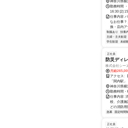
神奈川県横
勤務時間 ・
16:30 [2
仕事内容 
なお仕事？
換・店内ア
制服あり
扶養
主婦・主夫歓迎
学生歓迎
未経
正社員
防災ディレ
株式会社シー
月給265,0
アクセス: 【最寄り駅】 * ＪＲ「関内駅」 徒歩5分 * 横浜市営地下鉄ブルーライン
「関内駅」
神奈川県横
勤務時間・曜
仕事内容:
校、介護施
どの消防用
急募
固定時間
正社員