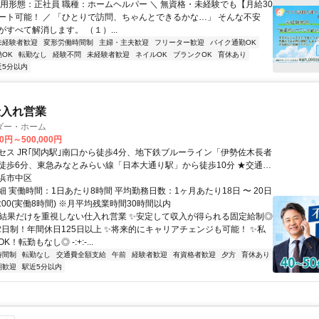
雇用形態：正社員 職種：ホームヘルパー ＼ 無資格・未経験でも【月給30
ート可能！ ／ 「ひとりで訪問、ちゃんとできるかな…」 そんな不安
すべて解消します。 （１）...
未経験者歓迎
変形労働時間制
主婦・主夫歓迎
フリーター歓迎
バイク通勤OK
OK
転勤なし
経験不問
未経験者歓迎
ネイルOK
ブランクOK
育休あり
近5分以内
仕入れ営業
ダー・ホーム
00円～500,000円
セス JR｢関内駅｣南口から徒歩4分、地下鉄ブルーライン「伊勢佐木長者
徒歩6分、東急みなとみらい線「日本大通り駅」から徒歩10分 ★交通費
浜市中区
 実働時間：1日あたり8時間 平均勤務日数：1ヶ月あたり18日 〜 20日
18:00(実働8時間) ※月平均残業時間30時間以内
✨結果だけを重視しない仕入れ営業 ✨安定して収入が得られる固定給制◎
2日制！年間休日125日以上 ✨将来的にキャリアチェンジも可能！ ✨私
！転勤もなし◎ -:+:-...
時間制
転勤なし
交通費全額支給
午前
経験者歓迎
有資格者歓迎
夕方
育休あり
期歓迎
駅近5分以内