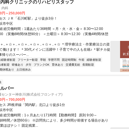
・内科クリニックのリハビリスタッフ
・内科
00円～250,000円
セス ＪＲ「石川町駅」より徒歩3分！
浜市中区
 総労働時間：1週あたり36時間 ＜月・火・水・金＞ 8:30〜12:00
8:00 （実働8時間/休憩90分） ＜土曜日＞ 8:30〜12:30 （実働4時間/休憩
＋..＋☆＋..＋☆＋..＋☆＋..＋☆＋..＋☆ ＊理学療法士・作業療法士の資
て働けます！ ＊30代メインに活躍中！子育て中の人も在籍♪ ＊駅チカ徒
事帰りのスーパー...
未経験者歓迎
フリーター歓迎
早朝
学歴不問
固定時間制
午前
経験者歓迎
格者歓迎
研修あり
夕方
ブランクOK
育休あり
交通費支給
長期歓迎
期休暇あり
土日祝休み
員
ヘルパー
護センター神奈川(株式会社フロンティア)
00円～700,000円
セス JR根岸線「関内駅」北口より徒歩1分
浜市中区
 総労働時間：1ヶ月あたり171時間 【勤務時間】 原則 9:00～
（実働8時間／休憩60分） ※訪問先により、多少時間が前後する場合があり
業ほぼナシ！ 固定残業...