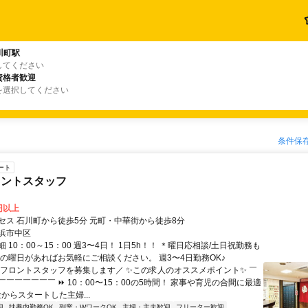
川町駅
してください
資格者歓迎
を選択してください
条件保
ート
ロントスタッフ
0円以上
セス 石川町から徒歩5分 元町・中華街から徒歩8分
浜市中区
 10：00～15：00 週3〜4日！ 1日5h！！ ＊曜日応相談/土日祝勤務も
望の曜日があればお気軽にご相談ください。 週3〜4日勤務OK♪
＼フロントスタッフを募集します／ ✨この求人のオススメポイント✨ ￣
￣￣￣￣￣￣ ⏩ 10：00〜15：00の5時間！ 家事や育児の合間に最適
験からスタートした主婦...
迎
扶養内勤務OK
副業・WワークOK
主婦・主夫歓迎
フリーター歓迎