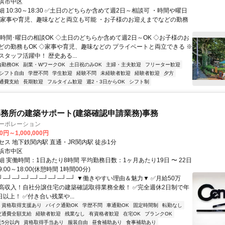
浜市中区
 10:30～18:30 ✅土日のどちらか含めて週2日～相談可 ・時間や曜日
・家事や育児、趣味などと両立も可能 ・お子様のお迎えまでなどの勤務
◇時間･曜日の相談OK ◇土日のどちらか含めて週2日～OK ◇お子様のお
どの勤務もOK ◇家事や育児、趣味などの プライベートと両立できる ※
タッフ活躍中！ 歴史ある...
内勤務OK
副業・WワークOK
土日祝のみOK
主婦・主夫歓迎
フリーター歓迎
シフト自由
学歴不問
学生歓迎
経験不問
未経験者歓迎
経験者歓迎
夕方
通費支給
長期歓迎
フルタイム歓迎
週2・3日からOK
シフト制
務所の建築サポート(建築確認申請業務)事務
コーポレーション
0円～1,000,000円
セス 地下鉄関内駅 直通・JR関内駅 徒歩1分
浜市中区
 実働時間：1日あたり8時間 平均勤務日数：1ヶ月あたり19日 〜 22日
00～18:00(休憩時間 1時間00分)
┘─┘─┘─┘─┘─┘─┘─┘─┘ ▼働きやすい理由＆魅力▼ ✅月給50万
高収入！自社分譲住宅の建築確認取得業務全般！ ✅完全週休2日制で年
日以上！ ✅付き合い残業や...
資格取得支援あり
バイク通勤OK
学歴不問
車通勤OK
固定時間制
転勤なし
交通費全額支給
経験者歓迎
残業なし
有資格者歓迎
在宅OK
ブランクOK
近5分以内
資格取得手当あり
服装自由
昼食補助あり
食事補助あり