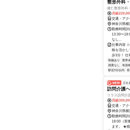
整形外科
健仁整形外科
月給220,0
交通・アク
神奈川県横
勤務時間詳細
13:30〜1
なし...
仕事内容 ☆
格を活かし
歩3分！ 仕
制服あり
業界
残業なし
有資
駅近5分以内
長
正社
訪問介護
リラス訪問介
月給300,0
交通・アク
神奈川県横
勤務時間詳細
18:00
ます。 ★残