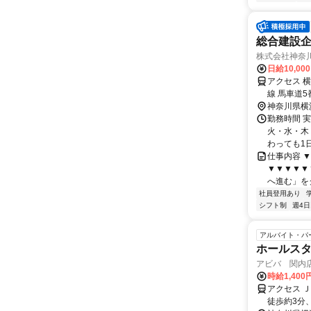
総合建設
株式会社神奈
日給10,00
アクセス 
線 馬車道
10分
神奈川県横
勤務時間 
火・水・木・
わっても1日
仕事内容 
▼▼▼▼▼▼
へ進む」をク
社員登用あり
シフト制
週4日
アルバイト・パ
ホールスタ
アビバ 関内
時給1,40
アクセス Ｊ
徒歩約3分