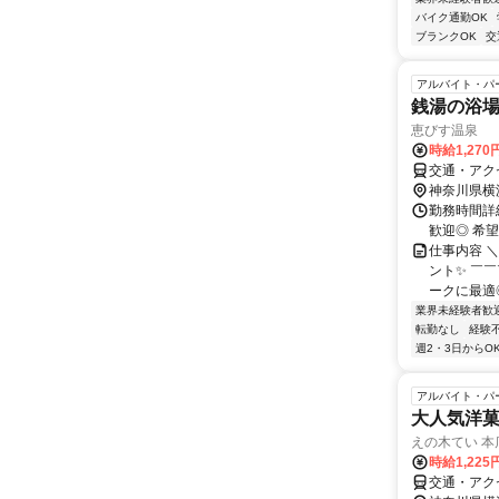
バイク通勤OK
ブランクOK
交
アルバイト・パ
銭湯の浴
恵びす温泉
時給1,27
交通・アク
神奈川県横
勤務時間詳細
歓迎◎ 希
仕事内容 
ント✨ ￣
ークに最適◎
業界未経験者歓
転勤なし
経験
週2・3日からO
アルバイト・パ
大人気洋
えの木てい 本
時給1,22
交通・アク