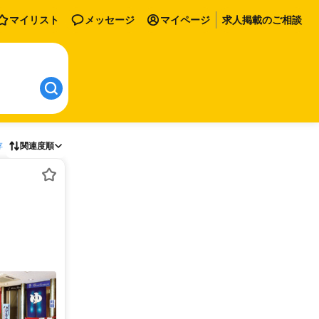
マイリスト
メッセージ
マイページ
求人掲載のご相談
存
関連度順