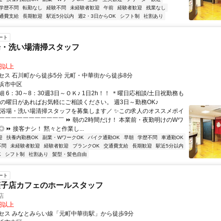
学歴不問
転勤なし
経験不問
未経験者歓迎
午前
経験者歓迎
残業なし
通費支給
長期歓迎
駅近5分以内
週2・3日からOK
シフト制
社割あり
ート
場・洗い場清掃スタッフ
0円以上
セス 石川町から徒歩5分 元町・中華街から徒歩8分
浜市中区
 6：30～8：30週3日～ＯＫ♪ 1日2h！！ ＊曜日応相談/土日祝勤務も
望の曜日があればお気軽にご相談ください。 週3日～勤務OK♪
＼浴場・洗い場清掃スタッフを募集します／ ✨この求人のオススメポイ
￣￣￣￣￣￣￣￣￣￣￣￣ ⏩ 朝の2時間だけ！ 本業前・夜勤明けのWワ
 ⏩ 接客ナシ！ 黙々と作業し...
迎
扶養内勤務OK
副業・WワークOK
バイク通勤OK
早朝
学歴不問
車通勤OK
不問
未経験者歓迎
経験者歓迎
ブランクOK
交通費支給
長期歓迎
駅近5分以内
K
シフト制
社割あり
髪型・髪色自由
ート
菓子店カフェのホールスタッフ
店
5円以上
セス みなとみらい線「元町中華街駅」から徒歩9分