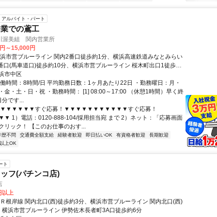
アルバイト・パート
企業での鳶工
川渥美組 関内営業所
0円～15,000円
横浜市営ブルーライン 関内2番口徒歩約1分、横浜高速鉄道みなとみらい
5番口(馬車道口)徒歩約10分、横浜市営ブルーライン 桜木町出口1徒歩約
浜市中区
実働時間：8時間/日 平均勤務日数：1ヶ月あたり22日 ・勤務曜日：月・
金・土・日・祝 ・勤務時間： [1] 08:00～17:00 （休憩1時間）早く終
分です...
▼▼▼▼▼▼▼すぐ応募！▼▼▼▼▼▼▼▼▼▼▼すぐ応募！
▼ 1）電話：0120-888-104/採用担当宛 まで 2）ネット：「応募画面
リック！ 【このお仕事のおす...
学歴不問
交通費全額支給
経験者歓迎
即日払いOK
有資格者歓迎
長期歓迎
以上OK
ート
ッフ(パチンコ店)
店
0円以上
Ｒ根岸線 関内北口(西)徒歩約3分、横浜市営ブルーライン 関内北口(西)
、横浜市営ブルーライン 伊勢佐木長者町3A口徒歩約6分