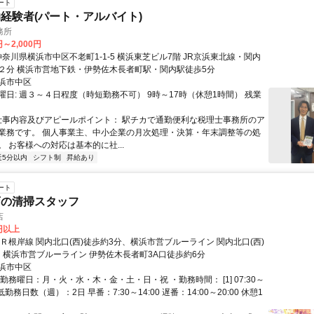
ート
経験者(パート・アルバイト)
務所
円～2,000円
駅南口徒歩２分 横浜市営地下鉄・伊勢佐木長者町駅・関内駅徒歩5分
浜市中区
曜日: 週３～４日程度（時短勤務不可） 9時～17時（休憩1時間） 残業
 仕事内容及びアピールポイント： 駅チカで通勤便利な税理士事務所のア
業務です。 個人事業主、中小企業の月次処理・決算・年末調整等の処
 お客様への対応は基本的に社...
近5分以内
シフト制
昇給あり
ート
店の清掃スタッフ
店
0円以上
Ｒ根岸線 関内北口(西)徒歩約3分、横浜市営ブルーライン 関内北口(西)
、横浜市営ブルーライン 伊勢佐木長者町3A口徒歩約6分
浜市中区
勤務曜日：月・火・水・木・金・土・日・祝 ・勤務時間： [1] 07:30～
最低勤務日数（週）：2日 早番：7:30～14:00 遅番：14:00～20:00 休憩1