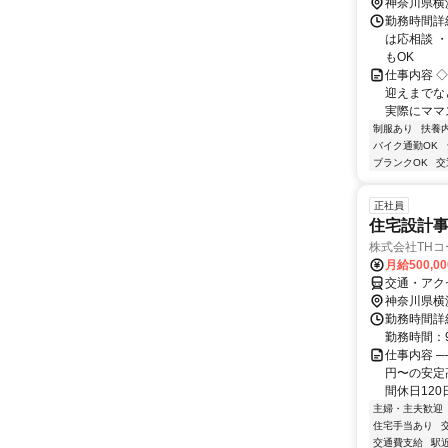
神奈川県横
勤務時間詳細
は応相談 
もOK
仕事内容 
迎えまでな
実際にママス
制服あり
扶養
バイク通勤OK
ブランクOK
交
正社員
住宅設計事
株式会社TH
月給500,00
交通・アク
神奈川県横
勤務時間詳細
勤務時間：9:
仕事内容 ─
円〜の安定
間休日120
主婦・主夫歓迎
住宅手当あり
交通費支給
駅