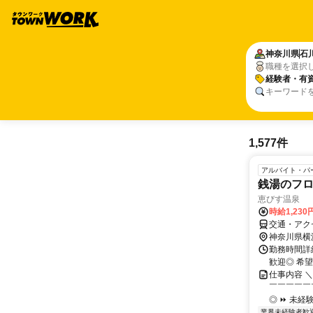
神奈川県
石
職種を選択
経験者・有
キーワード
1,577件
アルバイト・パ
銭湯のフ
恵びす温泉
時給1,23
交通・アク
神奈川県横
勤務時間詳細
歓迎◎ 希
仕事内容 
￣￣￣￣￣￣
◎ ⏩ 未経
業界未経験者歓