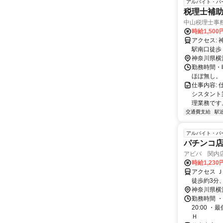
アルバイト・パ
税理士補助
中山税理士事
時給1,500
アクセス: 神奈川県横浜市中区不老町1-1-5 横浜東芝ビル7階 JR京浜東北線・関内
神奈川県横
勤務時間・
ほぼ無し。
仕事内容:
シスタント
理業務です。
交通費支給
駅
アルバイト・パ
パチンコ
アビバ 関内
時給1,23
アクセス Ｊ
徒歩約3分
神奈川県横
勤務時間 ・
20:00 ・
Ｈ