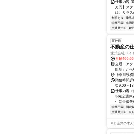
仕事内容 
万円】スタ
は、リラスが
制服あり
業界
学歴不問
車通勤
交通費支給
駅
正社員
不動産の
株式会社ベイ
月給400,0
交通・アク
町駅」から
全額支給
神奈川県横
勤務時間詳細
⏰9:00～
仕事内容 
✨完全週休
生活最優先OK
学歴不問
固定
交通費支給
長
同じ企業の求人