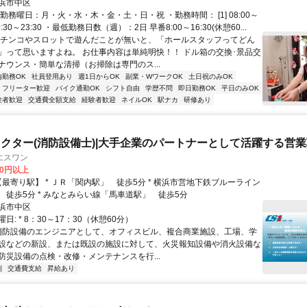
浜市中区
勤務曜日：月・火・水・木・金・土・日・祝 ・勤務時間： [1] 08:00～
] 15:30～23:30 ・最低勤務日数（週）：2日 早番8:00～16:30(休憩60...
パチンコやスロットで遊んだことが無いと、「ホールスタッフってどん
」って思いますよね。 お仕事内容は単純明快！！ ドル箱の交換･景品交
ナウンス・簡単な清掃（お掃除は専門のス...
内勤務OK
社員登用あり
週1日からOK
副業・WワークOK
土日祝のみOK
フリーター歓迎
バイク通勤OK
シフト自由
学歴不問
即日勤務OK
平日のみOK
験者歓迎
交通費全額支給
経験者歓迎
ネイルOK
駅ナカ
研修あり
クター(消防設備士)|大手企業のパートナーとして活躍する営業
エスワン
00円以上
 徒歩5分 * みなとみらい線「馬車道駅」 徒歩5分
浜市中区
日: * 8：30～17：30（休憩60分）
 消防設備のエンジニアとして、オフィスビル、複合商業施設、工場、学
設などの新設、または既設の施設に対して、火災報知設備や消火設備な
防災設備の点検・改修・メンテナンスを行...
制
交通費支給
昇給あり