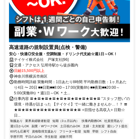
高速道路の規制設置員(点検・警備)
安心・快適◎安全服・空調制服・ドリンク代支給☆週1日～OK！
テイケイ株式会社 戸塚支社[96]
交通・アクセス 弘明寺駅から徒歩圏内
日給15,500円以上
神奈川県横浜市南区
勤務時間詳細 実働時間：1日あたり8時間 平均勤務日数：1ヶ月あた
り4日 〜 20日 ■■日勤■■8:00～17:00(実働8h) ■■夜勤■■20:00～
5:00(実働8h) ＊週1日～OK ＊土...
仕事内容 〓★〓★〓★〓★〓★〓★〓★〓★〓★〓 ”スタッフ想い”の
環境・待遇が詰まった 【テイケイ】で一緒に働きませんか…！？ 〓
★〓★〓★〓★〓★〓★〓★〓★〓★〓 ⭐目指せる高収入⭐ 日勤☆
日...
制服あり
業界未経験者歓迎
短期（3ヵ月以内）
扶養内勤務OK
社員登用あり
週1日からOK
副業・WワークOK
土日祝のみOK
主婦・主夫歓迎
週1シフト提出
60代も応募可
資格取得支援あり
フリーター歓迎
短期
早朝
シフト自由
学歴不問
平日のみOK
学生歓迎
経験不問