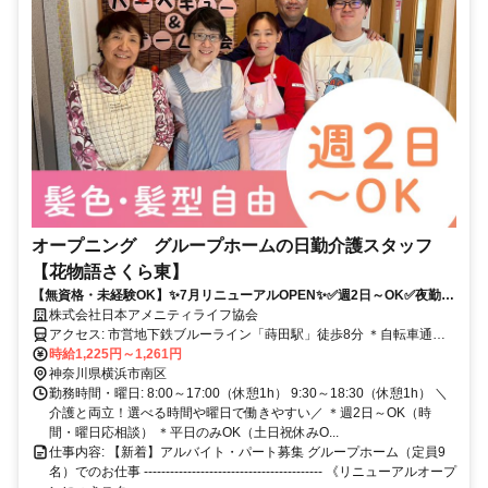
オープニング グループホームの日勤介護スタッフ
【花物語さくら東】
【無資格・未経験OK】✨7月リニューアルOPEN✨✅週2日～OK✅夜勤な
し✅平日のみOK✅扶養内OK
株式会社日本アメニティライフ協会
アクセス: 市営地下鉄ブルーライン「蒔田駅」徒歩8分 ＊自転車通勤
OK
時給1,225円～1,261円
神奈川県横浜市南区
勤務時間・曜日: 8:00～17:00（休憩1h） 9:30～18:30（休憩1h） ＼
介護と両立！選べる時間や曜日で働きやすい／ ＊週2日～OK（時
間・曜日応相談） ＊平日のみOK（土日祝休みO...
仕事内容: 【新着】アルバイト・パート募集 グループホーム（定員9
名）でのお仕事 ----------------------------------------- 《リニューアルオープ