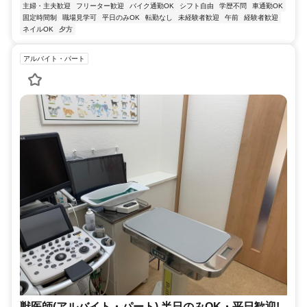
主婦・主夫歓迎
フリーター歓迎
バイク通勤OK
シフト自由
学歴不問
車通勤OK
固定時間制
職場見学可
平日のみOK
転勤なし
未経験者歓迎
午前
経験者歓迎
ネイルOK
夕方
アルバイト・パート
獣医師(アルバイト・パート) 半日のみOK・平日歓迎!