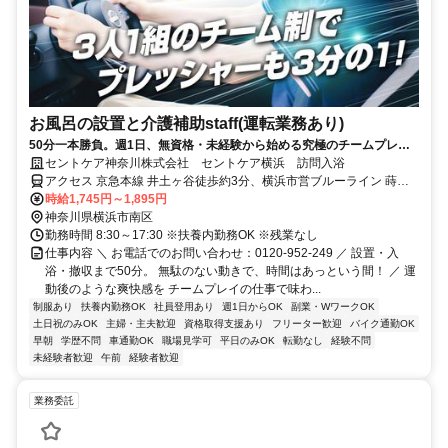
お風呂の設置と介護補助staff(運転業務あり)
50分一本勝負。週1日、無資格・未経験から始める究極のチームプレー
★最高に『ととのう』時間をお届け！
セントケア神奈川株式会社 セントケア横浜 訪問入浴
アクセス 京急本線 井土ヶ谷徒歩約3分、横浜市営ブルーライン 蒔田1
番口徒歩約11分、京急本線 弘明寺（京急線）東出口徒歩約16分 京急
時給1,745円～1,895円
線 井土ヶ谷駅 徒歩３分 【勤務地】 神奈川県横浜市南区永田東1-1-7
神奈川県横浜市南区
＊喫煙所あり（屋外）
勤務時間 8:30～17:30 ※扶養内勤務OK ※残業なし
仕事内容 ＼ お電話でのお問い合わせ：0120-952-249 ／ 設置・入
浴・撤収まで50分。 無駄のない動きで、時間はあっという間！ ／ 運
動後のような爽快感を チームプレイの仕事で味わ...
制服あり
扶養内勤務OK
社員登用あり
週1日からOK
副業・WワークOK
土日祝のみOK
主婦・主夫歓迎
資格取得支援あり
フリーター歓迎
バイク通勤OK
早朝
学歴不問
車通勤OK
職場見学可
平日のみOK
転勤なし
経験不問
未経験者歓迎
午前
経験者歓迎
業務委託