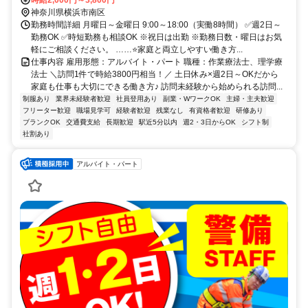
神奈川県横浜市南区
勤務時間詳細 月曜日～金曜日 9:00～18:00（実働8時間） ✅週2日～
勤務OK ✅時短勤務も相談OK ※祝日は出勤 ※勤務日数・曜日はお気
軽にご相談ください。 ……⭐家庭と両立しやすい働き方...
仕事内容 雇用形態：アルバイト・パート 職種：作業療法士、理学療
法士 ＼訪問1件で時給3800円相当！／ 土日休み×週2日～OKだから
家庭も仕事も大切にできる働き方♪ 訪問未経験から始められる訪問...
制服あり
業界未経験者歓迎
社員登用あり
副業・WワークOK
主婦・主夫歓迎
フリーター歓迎
職場見学可
経験者歓迎
残業なし
有資格者歓迎
研修あり
ブランクOK
交通費支給
長期歓迎
駅近5分以内
週2・3日からOK
シフト制
社割あり
アルバイト・パート