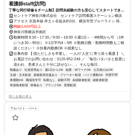
看護師staff(訪問)
丁寧な同行研修＆チーム制】訪問未経験の方も安心してスタートできま
す★オンコール選べる
セントケア神奈川株式会社 セントケア訪問看護ステーション横浜
アクセス 京急本線 井土ヶ谷徒歩約3分、横浜市営ブルーライン 蒔田1
番口徒歩約11分、京急本線 弘明寺（京急線）東出口徒歩約16分 京急
時給3,420円以上
線 井土ヶ谷駅 徒歩３分 【勤務地】 神奈川県横浜市南区永田東1-1-7
神奈川県横浜市南区
＊喫煙所あり（屋外）
勤務時間 8:30～17:30／9:00～18:00 ※週1日～・4時間から可 （1件
につき30～90分） ※1日平均4～5件 ※勤務日数・勤務時間数もご相
談ください！ ※扶養内勤務OK ※残業なし
仕事内容 【 慌ただしさを卒業し、一人の“人生”に寄り添う看護 】 ＼
お電話でのお問い合わせ：0120-952-249 ／ 「毎日バタバタと処置に
追われ、患者さんと十分に話せない…」 そんな毎日...
制服あり
社員登用あり
週1日からOK
副業・WワークOK
土日祝のみOK
主婦・主夫歓迎
資格取得支援あり
フリーター歓迎
バイク通勤OK
学歴不問
車通勤OK
職場見学可
転勤なし
経験不問
未経験者歓迎
経験者歓迎
有資格者歓迎
研修あり
ブランクOK
長期歓迎
同じ企業の求人
アルバイト・パート