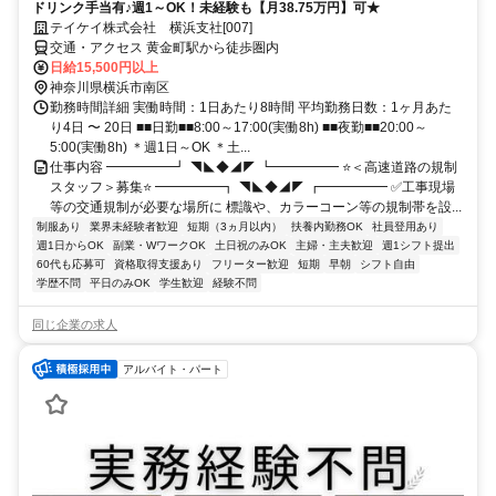
ドリンク手当有♪週1～OK！未経験も【月38.75万円】可★
テイケイ株式会社 横浜支社[007]
交通・アクセス 黄金町駅から徒歩圏内
日給15,500円以上
神奈川県横浜市南区
勤務時間詳細 実働時間：1日あたり8時間 平均勤務日数：1ヶ月あた
り4日 〜 20日 ■■日勤■■8:00～17:00(実働8h) ■■夜勤■■20:00～
5:00(実働8h) ＊週1日～OK ＊土...
仕事内容 ━━━━━┛ ◥◣◆◢◤ ┗━━━━━ ⭐＜高速道路の規制
スタッフ＞募集⭐ ━━━━━┓ ◥◣◆◢◤ ┏━━━━━ ✅工事現場
等の交通規制が必要な場所に 標識や、カラーコーン等の規制帯を設...
制服あり
業界未経験者歓迎
短期（3ヵ月以内）
扶養内勤務OK
社員登用あり
週1日からOK
副業・WワークOK
土日祝のみOK
主婦・主夫歓迎
週1シフト提出
60代も応募可
資格取得支援あり
フリーター歓迎
短期
早朝
シフト自由
学歴不問
平日のみOK
学生歓迎
経験不問
同じ企業の求人
アルバイト・パート