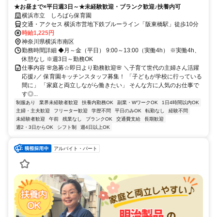
★お昼まで×平日週3日～★未経験歓迎・ブランク歓迎♪扶養内可
横浜市立 しろばら保育園
交通・アクセス 横浜市営地下鉄ブルーライン「阪東橋駅」徒歩10分
時給1,225円
神奈川県横浜市南区
勤務時間詳細 ◆月～金（平日） 9:00～13:00（実働4h） ※実働4h、
休憩なし ※週3日～勤務OK
仕事内容 🌸急募☆即日より勤務歓迎🌸 ＼子育て世代の主婦さん活躍
応援♪／ 保育園キッチンスタッフ募集！ 「子どもが学校に行っている
間に」 「家庭と両立しながら働きたい」 そんな方に人気のお仕事で
す◎...
制服あり
業界未経験者歓迎
扶養内勤務OK
副業・WワークOK
1日4時間以内OK
主婦・主夫歓迎
フリーター歓迎
学歴不問
平日のみOK
転勤なし
経験不問
未経験者歓迎
午前
残業なし
ブランクOK
交通費支給
長期歓迎
週2・3日からOK
シフト制
週4日以上OK
アルバイト・パート