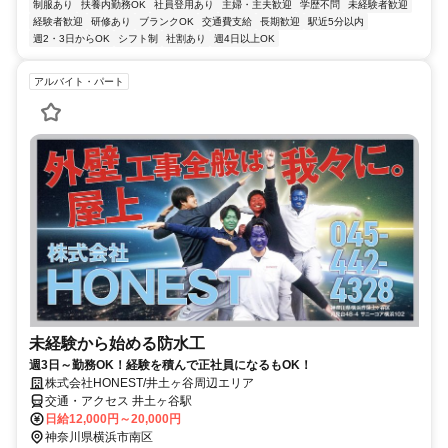
制服あり
扶養内勤務OK
社員登用あり
主婦・主夫歓迎
学歴不問
未経験者歓迎
経験者歓迎
研修あり
ブランクOK
交通費支給
長期歓迎
駅近5分以内
週2・3日からOK
シフト制
社割あり
週4日以上OK
アルバイト・パート
未経験から始める防水工
週3日～勤務OK！経験を積んで正社員になるもOK！
株式会社HONEST/井土ヶ谷周辺エリア
交通・アクセス 井土ヶ谷駅
日給12,000円～20,000円
神奈川県横浜市南区