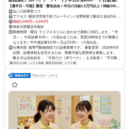
【週半日～可能】髪型・髪色自由！半日の日給1.5万円以上！時給3000
円～！W ワークなどの掛け持ち可能◎子育て中のスタッフ多く在籍！
ねこの診療室ココ
アクセス: 横浜市営地下鉄ブルーライン / 吉野町駅 1番出口 徒歩5分 横
浜市営地下鉄ブルーライン / 阪東橋駅 5番出口 徒歩5分 京急本線 / 黄
時給3,000円～4,000円
金町駅 徒歩8分
神奈川県横浜市南区
勤務時間・曜日: ライフスタイルに合わせて柔軟に対応します。 * 半
日～： 午前診療 8:45～（※混み合うため、実質14時頃までの勤務と
なります）午午後診療14:00～又は15:00～（※混み合...
仕事内容: 猫専門動物病院での診療業務です。 募集背景：2026年9月
以降、診療体制を拡充するため、勤務可能な獣医師を募集します。
働き方は自由自在： 「午前だけ（Wワーク）」も大歓迎！「平日数...
週1日からOK
シフト自由
駅近5分以内
シフト制
アルバイト・パート