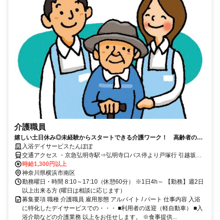
介護職員
嬉しい土日休み◎未経験からスタートできる介護ワーク！ 高齢者の入
浴などをサポートするお仕事です。
入浴デイサービスたんぽぽ
交通アクセス ・京急弘明寺駅⇒弘明寺口バス停より戸塚行 引越坂下
車徒歩約3分もしくは、京急弘明寺駅より徒歩20分 ・東戸塚駅⇒バス
時給1,300円以上
乗車にて約10分 ・戸塚駅⇒バス乗車にて約10分
神奈川県横浜市南区
勤務曜日・時間 8:10～17:10（休憩60分） ※1日4h～ 【勤務】週2日
以上出来る方 (曜日は相談に応じます）
募集要項 職種 介護職員 雇用形態 アルバイト / パート 仕事内容 入浴
に特化したデイサービスでの・・・ ■利用者の送迎（軽自動車） ■入
浴介助などの介護業務 以上をお任せします。 ※食事提供...