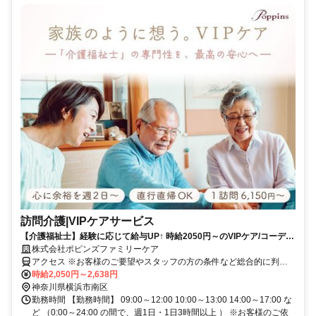
訪問介護|VIPケアサービス
【介護福祉士】経験に応じて給与UP↑ 時給2050円～のVIPケア/コーディ
ネーター等へのキャリアパス有【週1からOK！】
株式会社ポピンズファミリーケア
アクセス ※お客様のご要望やスタッフの方の条件など総合的に判断
し 最適な勤務先をご提案させていただきます。
時給2,050円～2,638円
神奈川県横浜市南区
勤務時間 【勤務時間】 09:00～12:00 10:00～13:00 14:00～17:00 な
ど （0:00～24:00 の間で、週1日・1日3時間以上 ） ※お客様のご依