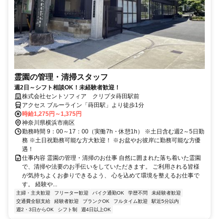
霊園の管理・清掃スタッフ
週2日～シフト相談OK！未経験者歓迎！
株式会社セントソフィア クリプタ蒔田駅前
アクセス ブルーライン「蒔田駅」より徒歩1分
時給1,275円～1,375円
神奈川県横浜市南区
勤務時間 9：00～17：00（実働7h・休憩1h） ※土日含む週2～5日勤
務 ※土日祝勤務可能な方大歓迎！ ※お盆やお彼岸に勤務可能な方優
遇！
仕事内容 霊園の管理・清掃のお仕事 自然に囲まれた落ち着いた霊園
で、清掃や法要のお手伝いをしていただきます。 ご利用される皆様
が気持ちよくお参りできるよう、 心を込めて環境を整えるお仕事で
す。 経験や...
主婦・主夫歓迎
フリーター歓迎
バイク通勤OK
学歴不問
未経験者歓迎
交通費全額支給
経験者歓迎
ブランクOK
フルタイム歓迎
駅近5分以内
週2・3日からOK
シフト制
週4日以上OK