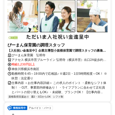
ぴーまん保育園の調理スタッフ
【入社祝い金進呈中】企業主導型小規模保育園で調理スタッフの募集で
す♪
ぴーまん保育園 弘明寺
アクセス 横浜市営ブルーライン 弘明寺（横浜市営）出口2A徒歩約2
分、京急本線 弘明寺（京急線）東出口徒歩約8分、横浜市営ブルーラ
時給1,230円以上
イン 蒔田2番口徒歩約14分 ブルーライン 弘明寺駅から徒歩で1分
神奈川県横浜市南区
勤務時間 6:45～19:00内で応相談♪ ※週2日・1日5時間程度～OK！ ※
休憩：法定通り
仕事内容 ＜お仕事内容詳細＞ この求人のポイント ・柔軟なシフト体
制！ ・OJT、事業部内研修あり！ ・ライフプランに合わせて正社員
とパートの切り替えもOK♪ ・未経験、ブランクOK！ 【仕事内容...
資格取得支援あり
週2・3日からOK
シフト制
アルバイト・パート