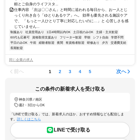
頼とご自身のライフスタ...
仕事内容 「次は〇〇さん」と時間に追われる毎日から、お一人とじ
っくり向き合う「ゆとりあるケア」へ。 効率も優先される施設ケア
で、 「もっと一人ひとり丁寧に対応したいのに…」と 心苦しさを感
じていません...
制服あり
社員登用あり
1日4時間以内OK
土日祝のみOK
主婦・主夫歓迎
60代も応募可
資格取得支援あり
フリーター歓迎
早朝
シフト自由
学歴不問
平日のみOK
午前
経験者歓迎
夜間
有資格者歓迎
研修あり
夕方
交通費支給
長期歓迎
同じ企業の求人
前へ
次へ
1
2
3
4
5
この条件の新着求人を受け取る
神奈川県 / 南区
週2・3日からOK
「LINEで受け取る」では、新着求人のほか、おすすめ情報なども配信しま
す。
詳しくはこちら
LINEで受け取る