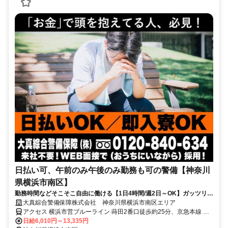
日払い可、午前のみ午後のみ勤務も可の警備【神奈川
県横浜市南区】
勤務時間などそこそこ自由に働ける【1日4時間/週2日～OK】ガッツリ稼
ぎたい方は8時間勤務もOK★
大真綜合警備保障株式会社 神奈川県横浜市南区エリア
アクセス 横浜市営ブルーライン 蒔田2番口徒歩約25分、京急本線 南
太田徒歩約32分、横浜市営ブルーライン 吉野町4番口徒歩約37分 神
日給6,010円～13,335円