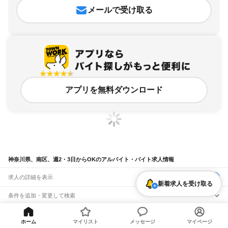
メールで受け取る
アプリを無料ダウンロード
神奈川県、南区、週2・3日からOKのアルバイト・バイト求人情報
求人の詳細を表示
新着求人を受け取る
条件を追加・変更して検索
市区町村を追加・変更
関連キーワード
ホーム
マイリスト
メッセージ
マイページ
完全在宅ワーク 全国
シール貼り 在宅
現在地周辺
ガチャガチャ
犬カフェ
神奈川県