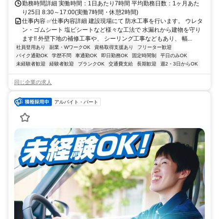
勤務時間詳細 実働時間：1日あたり7時間 平均勤務日数：1ヶ月あた
り25日 8:30～17:00(実働7時間・休憩2時間)
仕事内容 ✅仕事内容詳細 建設現場にて 防水工事を行います。 ウレタ
ン・ゴムシート 塩ビシートなど様々な工法で 水漏れから建物を守り
ます!! 外壁下地の補修工事や、 シーリング工事などもあり、 幅...
社員登用あり
副業・WワークOK
資格取得支援あり
フリーター歓迎
バイク通勤OK
学歴不問
車通勤OK
即日勤務OK
固定時間制
平日のみOK
未経験者歓迎
経験者歓迎
ブランクOK
交通費支給
長期歓迎
週2・3日からOK
同じ企業の求人
アルバイト・パート