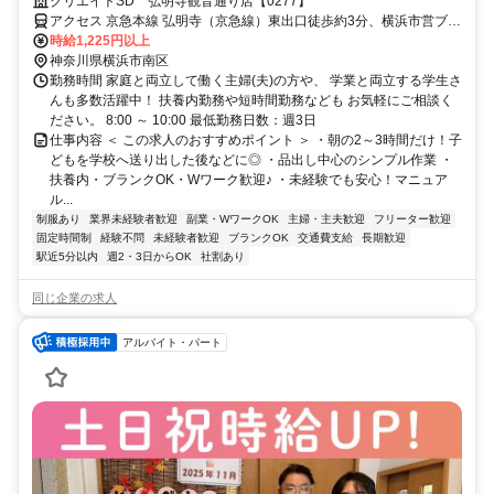
ク活躍中
クリエイトSD 弘明寺観音通り店【0277】
アクセス 京急本線 弘明寺（京急線）東出口徒歩約3分、横浜市営ブル
ーライン 弘明寺（横浜市営）出口2B徒歩約4分、京急本線 井土ヶ谷
時給1,225円以上
徒歩約16分
神奈川県横浜市南区
勤務時間 家庭と両立して働く主婦(夫)の方や、 学業と両立する学生さ
んも多数活躍中！ 扶養内勤務や短時間勤務なども お気軽にご相談く
ださい。 8:00 ～ 10:00 最低勤務日数：週3日
仕事内容 ＜ この求人のおすすめポイント ＞ ・朝の2～3時間だけ！子
どもを学校へ送り出した後などに◎ ・品出し中心のシンプル作業 ・
扶養内・ブランクOK・Wワーク歓迎♪ ・未経験でも安心！マニュア
ル...
制服あり
業界未経験者歓迎
副業・WワークOK
主婦・主夫歓迎
フリーター歓迎
固定時間制
経験不問
未経験者歓迎
ブランクOK
交通費支給
長期歓迎
駅近5分以内
週2・3日からOK
社割あり
同じ企業の求人
アルバイト・パート