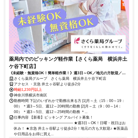
薬局内でのピッキング軽作業【さくら薬局 横浜井土
ケ谷下町店】
《未経験・無資格OK！簡単軽作業！》週3日～OK／地元の方歓迎／社
員登用あり／社割で日用品などが最大半額♪
さくら薬局グループ さくら薬局 横浜井土ケ谷下町店
アクセス ・京急 井土ヶ谷駅より徒歩2分
時給1,230円以上
神奈川県横浜市南区
勤務時間 下記のいずれかで勤務出来る方 [1]月～土（15：00～19：
00） ＊週3～5日、週12～20時間の勤務 [2]月～土（9：00～14：
00） ＊週3～5日、週12～25時間の勤務 ＊...
仕事内容 【新着】ピッキング アルバイト募集！
―――――――――――――――― ★週3日～OK！日曜・祝日はお
休み！ ★京急 井土ヶ谷駅より徒歩2分！地元の方も大歓迎♪ ★医薬品
や日用品をお得に買え...