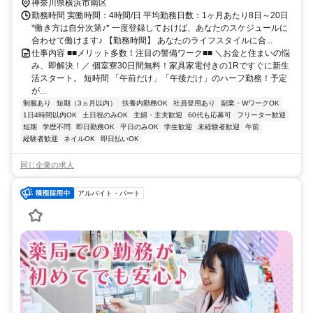
奈川県横浜市南区エリア(井土ケ谷駅、弘明寺駅、黄金町駅、蒔田
神奈川県横浜市南区
駅、南太田駅、吉野町駅、横浜駅)
勤務時間 実働時間：4時間/日 平均勤務日数：1ヶ月あたり8日～20日
*働き方は自分次第♪* 一度登録しておけば、あなたのスケジュールに
合わせて働けます♪ 【勤務時間】 あなたのライフスタイルに合...
仕事内容 ■■メリット多数！注目の警備ワーク■■ ＼お金と住まいの悩
み、即解決！／ 個室寮30日間無料！家具家電付きの1Rですぐに新生
活スタート。 短時間 「午前だけ」「午後だけ」のハーフ勤務！予定
が...
制服あり
短期（3ヵ月以内）
扶養内勤務OK
社員登用あり
副業・WワークOK
1日4時間以内OK
土日祝のみOK
主婦・主夫歓迎
60代も応募可
フリーター歓迎
短期
学歴不問
即日勤務OK
平日のみOK
学生歓迎
未経験者歓迎
午前
経験者歓迎
ネイルOK
即日払いOK
同じ企業の求人
アルバイト・パート