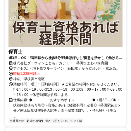
保育士
週3日～OK！/蒔田駅から徒歩5分/残業ほぼなし/得意を活かして働ける保
育園✨
株式会社ダーウィンこどもアカデミー 蒔田ひまわり保育園
アクセス: ・地下鉄ブルーライン「蒔田駅」から徒歩5分 ・京浜急行
線「南太田駅」から徒歩8分
時給1,225円以上
神奈川県横浜市南区
勤務時間・曜日: 【勤務時間】 ★ご希望の時間をお知らせください。
①14：00～19：00 ②13：00～19：00 ③08：00～17：00 ④09：00
～18：00 ※休憩時間は規程による...
仕事内容: ◆―――――おすすめポイント――――◆ ⭐週3日～OK！
扶養内勤務も可能◎ ⭐資格があれば経験不問！定着◎ ⭐蒔田駅徒歩5
分／南太田駅徒歩8分の駅チカ園 ⭐残業ほぼなし・持ち帰り仕事な
し...
交通費支給
駅近5分以内
週2・3日からOK
シフト制