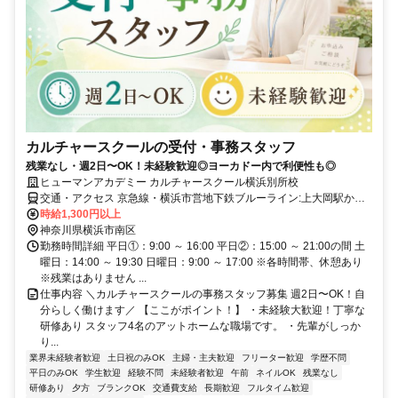
カルチャースクールの受付・事務スタッフ
残業なし・週2日〜OK！未経験歓迎◎ヨーカドー内で利便性も◎
ヒューマンアカデミー カルチャースクール横浜別所校
交通・アクセス 京急線・横浜市営地下鉄ブルーライン:上大岡駅から
徒歩15分 神奈川中央交通:最戸町下車すぐ
時給1,300円以上
神奈川県横浜市南区
勤務時間詳細 平日①：9:00 ～ 16:00 平日②：15:00 ～ 21:00の間 土
曜日：14:00 ～ 19:30 日曜日：9:00 ～ 17:00 ※各時間帯、休憩あり
※残業はありません ...
仕事内容 ＼カルチャースクールの事務スタッフ募集 週2日〜OK！自
分らしく働けます／ 【ここがポイント！】 ・未経験大歓迎！丁寧な
研修あり スタッフ4名のアットホームな職場です。 ・先輩がしっか
り...
業界未経験者歓迎
土日祝のみOK
主婦・主夫歓迎
フリーター歓迎
学歴不問
平日のみOK
学生歓迎
経験不問
未経験者歓迎
午前
ネイルOK
残業なし
研修あり
夕方
ブランクOK
交通費支給
長期歓迎
フルタイム歓迎