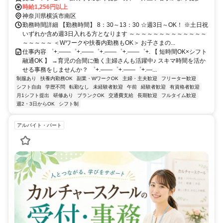
分＊自転車通勤OK
時給1,256円以上
神奈川県横浜市南区
勤務時間詳細 【勤務時間】 8：30～13：30 ☆週3日～OK！ ※土日祝
いずれか含め週3日入れる方となります ～～～～～～～～～～～～～
～～～～～ ＜Wワークや扶養内勤務もOK＞ お子さまの...
仕事内容 ゜+.――゜+.――゜+.――゜+.――゜+. 【 短時間OK×シフト
融通OK 】 →育児の合間に働く主婦さんも活躍中♪ スキマ時間を活か
せる事務をしませんか？ ゜+.――゜+.――゜+.―...
制服あり
扶養内勤務OK
副業・WワークOK
主婦・主夫歓迎
フリーター歓迎
シフト自由
学歴不問
転勤なし
未経験者歓迎
午前
経験者歓迎
有資格者歓迎
月1シフト提出
研修あり
ブランクOK
交通費支給
長期歓迎
フルタイム歓迎
週2・3日からOK
シフト制
アルバイト・パート