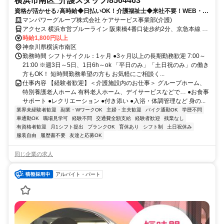
横浜市南区_介護スタッフ/8564463
資格が活かせる♪高時給◆日払いOK！介護福祉士◆来社不要！WEB・電
話登録ＯＫ◎
マンパワーグループ株式会社 ケアサービス事業部(介護)
アクセス 横浜市営ブルーライン 阪東橋4番口徒歩約2分、京急本線 黄
金町徒歩約8分、横浜市営ブルーライン 吉野町1番口徒歩約9分 車・
時給1,800円以上
バイク通勤OK（派遣先による）
神奈川県横浜市南区
勤務時間 シフトサイクル：1ヶ月 ●3ヶ月以上の長期勤務歓迎 7:00～
21:00 ※週3日～5日、1日6h～ok 「平日のみ」「土日祝のみ」の働き
方もOK！ 短時間勤務希望の方も お気軽にご相談く...
仕事内容 【経験者歓迎】＜介護施設内のお仕事＞ グループホーム、
特別養護老人ホーム 有料老人ホーム、デイサービスなどで… ●お食事
サポート ●レクリエーション ●付き添い ●入浴・体調管理など 身の...
業界未経験者歓迎
副業・WワークOK
主婦・主夫歓迎
バイク通勤OK
学歴不問
車通勤OK
職場見学可
経験不問
交通費全額支給
経験者歓迎
残業なし
有資格者歓迎
月1シフト提出
ブランクOK
育休あり
シフト制
土日祝休み
服装自由
履歴書不要
友達と応募OK
同じ企業の求人
アルバイト・パート