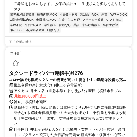
ご希望をお伺いします。 授業の流れ▼ ・生徒さんと楽しくお話して
スタ...
業界未経験者歓迎
扶養内勤務OK
社員登用あり
週1日からOK
副業・WワークOK
1日4時間以内OK
土日祝のみOK
主婦・主夫歓迎
フリーター歓迎
シフト自由
学歴不問
平日のみOK
学生歓迎
転勤なし
英語
未経験者歓迎
経験者歓迎
ネイルOK
有資格者歓迎
研修あり
同じ企業の求人
正社員
タクシードライバー(運転手)/4276
コロナ禍でも観光タクシーの需要が高い！働きやすい職場は設備も充
実！
飛鳥交通神奈川株式会社(井土ヶ谷営業所)
アクセス: 井土ヶ谷（京急本線）より徒歩5分 蒔田（横浜市営ブルー
ライン）2番口より徒歩8分 弘明寺（京急本線、横浜市営ブルーライ
月給300,000円以上
ン）1番口より徒歩13分
神奈川県横浜市南区
勤務時間・曜日: 隔日勤務：出庫時間より20時間以内に帰庫(休憩3時
間含む) 未経験者積極採用中！大大大歓迎です！乗務前も乗務後も親
切丁寧に指導いたします。 女性乗務員専用設備も充実♪女性ドライ
バ...
仕事内容: 井土ヶ谷駅徒歩5分！ 未経験・女性ドライバー歓迎！県内
トップクラスの充実した女性設備完備★ 観光都市・横浜市中心部で