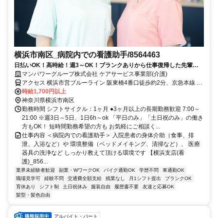
横浜市南区_病院内での看護助手/8564463
日払いOK！高時給！週3～OK！ブランクありから仕事復帰した先輩や
ミドル世代も多数活躍中♪
マンパワーグループ株式会社 ケアサービス事業部(介護)
アクセス 横浜市営ブルーライン 阪東橋4番口徒歩約2分、京急本線 黄
金町徒歩約8分、横浜市営ブルーライン 吉野町1番口徒歩約9分 車・
時給1,700円以上
バイク通勤OK（派遣先による）
神奈川県横浜市南区
勤務時間 シフトサイクル：1ヶ月 ●3ヶ月以上の長期勤務歓迎 7:00～
21:00 ※週3日～5日、1日6h～ok 「平日のみ」「土日祝のみ」の働き
方もOK！ 短時間勤務希望の方も お気軽にご相談く...
仕事内容 ＜病院内での看護助手＞ 入院患者の身体介助（食事、排
泄、入浴など）や 環境整備（ベッドメイキング、清掃など）、 医療
器具の洗浄など しっかり教えて頂ける環境です 【横浜支店(看
護)_856...
業界未経験者歓迎
副業・WワークOK
バイク通勤OK
学歴不問
車通勤OK
職場見学可
経験不問
交通費全額支給
残業なし
月1シフト提出
ブランクOK
育休あり
シフト制
土日祝休み
服装自由
履歴書不要
友達と応募OK
髪型・髪色自由
アルバイト・パート