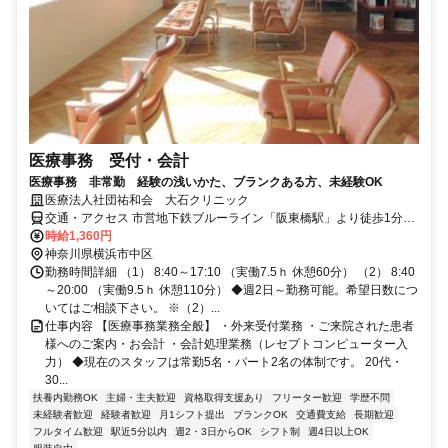
医療事務 受付・会計
医療事務 非常勤 経験の浅いかた、ブランクある方、未経験OK
医療法人社団祐和会 大石クリニック
交通・アクセス 市営地下鉄ブルーライン「阪東橋駅」より徒歩1分、
京浜急行「黄金町駅」より徒歩6分
時給1,360円
神奈川県横浜市中区
勤務時間詳細 （1） 8:40～17:10 （実働7.5ｈ 休憩60分） （2） 8:40
～20:00 （実働9.5ｈ 休憩110分） ◆週2日～勤務可能。希望日数につ
いてはご相談下さい。 ※（2）...
仕事内容 【医療事務業務全般】 ・外来受付業務 ・ご来院された患者
様へのご案内・お会計 ・会計処理業務（レセプトコンピューター入
力） ◆現在のスタッフは常勤5名・パート2名の体制です。 20代・
30...
扶養内勤務OK
主婦・主夫歓迎
資格取得支援あり
フリーター歓迎
学歴不問
未経験者歓迎
経験者歓迎
月1シフト提出
ブランクOK
交通費支給
長期歓迎
フルタイム歓迎
駅近5分以内
週2・3日からOK
シフト制
週4日以上OK