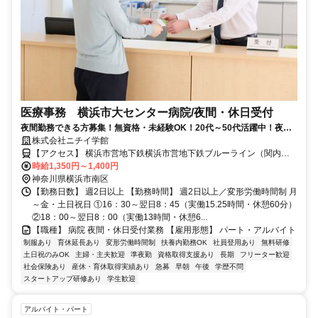
医療事務 横浜市大センター病院/夜間・休日受付
夜間勤務できる方募集！無資格・未経験OK！20代～50代活躍中！夜勤
１勤務23,376円～
株式会社ニチイ学館
【アクセス】 横浜市営地下鉄横浜市営地下鉄ブルーライン（関内～
湘南台） 阪東橋駅 徒歩5分 ■住 所 神奈川県 横浜市南区 浦舟町４丁目
時給1,350円～1,400円
５７ ■アクセス 横浜市営地下鉄横浜市営地下鉄ブルーライン（関内～
神奈川県横浜市南区
湘南台） 阪東橋駅 徒歩5分
【勤務日数】 週2日以上 【勤務時間】 週2日以上／変形労働時間制 月
～金・土日祝日 ①16：30～翌日8：45（実働15.25時間・休憩60分）
②18：00～翌日8：00（実働13時間・休憩6...
【職種】 病院 夜間・休日受付業務 【雇用形態】 パート・アルバイト
制服あり
育休延長あり
変形労働時間制
扶養内勤務OK
社員登用あり
無料研修
土日祝のみOK
主婦・主夫歓迎
準夜勤
資格取得支援あり
長期
フリーター歓迎
社会保険あり
産休・育休取得実績あり
急募
早朝
午後
学歴不問
スタートアップ研修あり
学生歓迎
アルバイト・パート