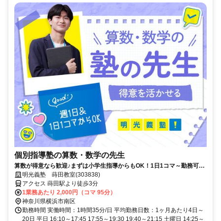
個別指導塾の算数・数学の先生
算数が得意なら歓迎♪まずは小学生指導からもOK！1日1コマ～勤務可能
★就活に役立つ嬉しいサポートもあり！得意科目で先生デビュー★
明光義塾 蒔田教室(303838)
アクセス 蒔田駅より徒歩3分
1業務あたり 2,000円（コマ 95分）
神奈川県横浜市南区
勤務時間 実働時間：1時間35分/日 平均勤務日数：1ヶ月あたり4日～
20日 平日 16:10～17:45 17:55～19:30 19:40～21:15 土曜日 14:25～