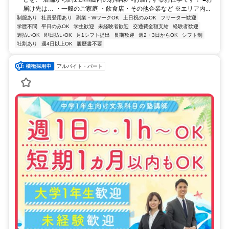
届け先は… ・一般のご家庭 ・飲食店・その他企業など ※エリア内...
制服あり
社員登用あり
副業・WワークOK
土日祝のみOK
フリーター歓迎
学歴不問
平日のみOK
学生歓迎
未経験者歓迎
交通費全額支給
経験者歓迎
週払いOK
即日払いOK
月1シフト提出
長期歓迎
週2・3日からOK
シフト制
社割あり
週4日以上OK
履歴書不要
アルバイト・パート