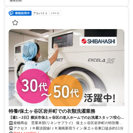
服装自由
アルバイト・パート
特養/保土ヶ谷区岩井町での衣類洗濯業務
【週1～2日】横浜市保土ヶ谷区の老人ホームでのお洗濯スタッフ/安心の
環境/扶養内範囲可/家庭と両立◎
柴橋商会 営業本部(リネンサプライ) 保土ヶ谷区岩井町の特別養護
老人ホーム
アクセス ＪＲ横須賀線/ＪＲ湘南新宿ライン 保土ヶ谷東口徒歩約11分