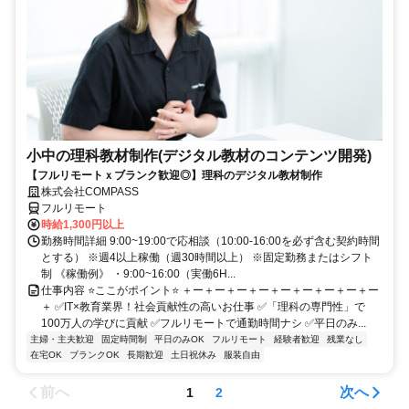
小中の理科教材制作(デジタル教材のコンテンツ開発)
【フルリモートｘブランク歓迎◎】理科のデジタル教材制作
株式会社COMPASS
フルリモート
時給1,300円以上
勤務時間詳細 9:00~19:00で応相談（10:00-16:00を必ず含む契約時間
とする） ※週4以上稼働（週30時間以上） ※固定勤務またはシフト
制 《稼働例》 ・9:00~16:00（実働6H...
仕事内容 ⭐ここがポイント⭐ ＋ー＋ー＋ー＋ー＋ー＋ー＋ー＋ー＋ー
＋ ✅IT×教育業界！社会貢献性の高いお仕事 ✅「理科の専門性」で
100万人の学びに貢献 ✅フルリモートで通勤時間ナシ ✅平日のみ...
主婦・主夫歓迎
固定時間制
平日のみOK
フルリモート
経験者歓迎
残業なし
在宅OK
ブランクOK
長期歓迎
土日祝休み
服装自由
前へ
次へ
1
2