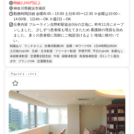
駅」徒歩7分/吉野町駅前バス停から徒歩３分
時給2,200円以上
神奈川県横浜市南区
勤務時間詳細 金曜/8:45～15:00 土日/8:45〜12:30 ※金曜は10:00～
14:00等、1日4h～OK ※週2日～OK
仕事内容 ブルーライン吉野町駅徒歩3分の立地に､ 昨年11月にオープ
ンしました。 少しずつ患者様も増えてきたため 看護師の増員を決め
ました。 多くの患者様に気軽にご相談頂けるよう 地域に根付いて
い...
制服あり
ランチタイム
扶養内勤務OK
副業・WワークOK
1日4時間以内OK
土日祝のみOK
主婦・主夫歓迎
フリーター歓迎
学歴不問
平日のみOK
転勤なし
未経験者歓迎
交通費全額支給
午前
経験者歓迎
有資格者歓迎
月1シフト提出
夕方
ブランクOK
交通費支給
アルバイト・パート