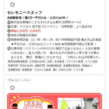
セレモニースタッフ
未経験歓迎！週2日〜平日のみ・土日のみOK！
株式会社葬儀のこすもす(小さなお葬式 吉野町ホール)
交通・アクセス 地下鉄ブルーライン「吉野町駅」より徒歩5分
時給1,350円～2,000円
神奈川県横浜市南区
勤務時間詳細 ［1］09：00～18：00 ※時間相談可能 働き方は応相談
★平日のみ、土日のみなどシフト自由 ★長期勤務可能な方歓迎 ！
仕事内容 ✨スクリーンの中だけの 物語ではありません✨ 人生の最期
に向き合い、故人の想いや、 遺される方の気持ちに寄り添う仕事が
あります。 弊社、葬儀のこすもすでは、 「100人いれば100通りの...
業界未経験者歓迎
土日祝のみOK
主婦・主夫歓迎
フリーター歓迎
シフト自由
学歴不問
平日のみOK
経験不問
未経験者歓迎
交通費全額支給
研修あり
交通費支給
長期歓迎
フルタイム歓迎
週2・3日からOK
シフト制
アルバイト・パート