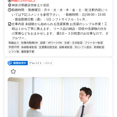
時給1,240円以上
神奈川県横浜市保土ケ谷区
勤務時間 ・勤務曜日：月※・火・水・木・金・土・祝 注釈内容につ
いては下記コメントを参照下さい。 ・勤務時間： [1] 08:00～15:00
・最低勤務日数（週）：1日 シフトサイクル：1ヶ月...
仕事内容 未経験から始められる洗濯業務 お洗濯のシンプル作業！工
程は１から丁寧に教えます。 リース品の納品・回収や洗濯物の仕分
け業務などをおまかせします。 週1日～２日程度のお仕事なので、ダ
ブルワー...
制服あり
扶養内勤務OK
副業・WワークOK
主婦・主夫歓迎
フリーター歓迎
学歴不問
未経験者歓迎
交通費全額支給
経験者歓迎
月1シフト提出
長期歓迎
シフト制
履歴書不要
アルバイト・パート