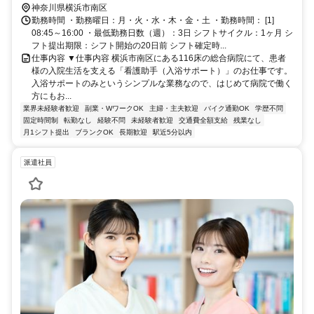
ライベートの時間をしっかり確保しながら、テキパキと身体を動かして
神奈川県横浜市南区
働きたい30代・40代・50代の方が元気に活躍できる環境です。 心強い
勤務時間 ・勤務曜日：月・火・水・木・金・土 ・勤務時間： [1]
仲間と一緒に、地域医療を支えるお仕事を始めてみませんか？
08:45～16:00 ・最低勤務日数（週）：3日 シフトサイクル：1ヶ月 シ
フト提出期限：シフト開始の20日前 シフト確定時...
仕事内容 ▼仕事内容 横浜市南区にある116床の総合病院にて、患者
様の入院生活を支える「看護助手（入浴サポート）」のお仕事です。
入浴サポートのみというシンプルな業務なので、はじめて病院で働く
方にもお...
業界未経験者歓迎
副業・WワークOK
主婦・主夫歓迎
バイク通勤OK
学歴不問
固定時間制
転勤なし
経験不問
未経験者歓迎
交通費全額支給
残業なし
月1シフト提出
ブランクOK
長期歓迎
駅近5分以内
派遣社員