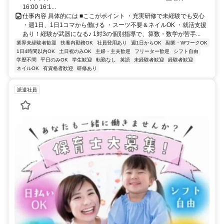
16:00 16:1...
仕事内容 具体的には ■ここがポイント ・充実研修で未経験でも安心
・週1日、1日1コマから働ける ・スーツ不要＆ネイルOK ・就活支援
あり！経験が武器になる♪ 1対3の個別指導で、算数・数学が苦手...
業界未経験者歓迎
扶養内勤務OK
社員登用あり
週1日からOK
副業・WワークOK
1日4時間以内OK
土日祝のみOK
主婦・主夫歓迎
フリーター歓迎
シフト自由
学歴不問
平日のみOK
学生歓迎
転勤なし
英語
未経験者歓迎
経験者歓迎
ネイルOK
有資格者歓迎
研修あり
派遣社員