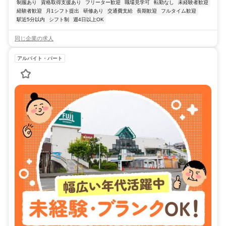
制服あり
資格取得支援あり
フリーター歓迎
職場見学可
転勤なし
未経験者歓迎
経験者歓迎
月1シフト提出
研修あり
交通費支給
長期歓迎
フルタイム歓迎
駅近5分以内
シフト制
週4日以上OK
同じ企業の求人
アルバイト・パート