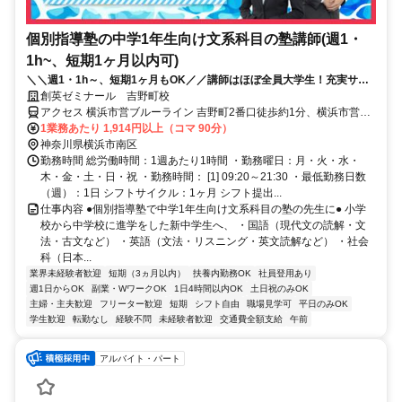
個別指導塾の中学1年生向け文系科目の塾講師(週1・
1h~、短期1ヶ月以内可)
＼＼週1・1h～、短期1ヶ月もOK／／講師はほぼ全員大学生！充実サポ
ートで初バイトでも安心◎面接履歴書不要
創英ゼミナール 吉野町校
アクセス 横浜市営ブルーライン 吉野町2番口徒歩約1分、横浜市営ブ
ルーライン 阪東橋5番口徒歩約9分、京急本線 南太田徒歩約9分
1業務あたり 1,914円以上（コマ 90分）
神奈川県横浜市南区
勤務時間 総労働時間：1週あたり1時間 ・勤務曜日：月・火・水・
木・金・土・日・祝 ・勤務時間： [1] 09:20～21:30 ・最低勤務日数
（週）：1日 シフトサイクル：1ヶ月 シフト提出...
仕事内容 ●個別指導塾で中学1年生向け文系科目の塾の先生に● 小学
校から中学校に進学をした新中学生へ、 ・国語（現代文の読解・文
法・古文など） ・英語（文法・リスニング・英文読解など） ・社会
科（日本...
業界未経験者歓迎
短期（3ヵ月以内）
扶養内勤務OK
社員登用あり
週1日からOK
副業・WワークOK
1日4時間以内OK
土日祝のみOK
主婦・主夫歓迎
フリーター歓迎
短期
シフト自由
職場見学可
平日のみOK
学生歓迎
転勤なし
経験不問
未経験者歓迎
交通費全額支給
午前
アルバイト・パート