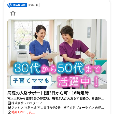
派遣社員
病院の入浴サポート|週3日から可・16時定時
南太田駅から徒歩3分の好立地。患者さんが入浴をする際の、看護師さ
んサポートが中心です。体力を要する場面もありますが、その分スタッ
株式会社シバスタッフ
フ同士のチームワークは抜群！困ったときはすぐに助け合える「お互い
アクセス 京急本線 南太田徒歩約2分、横浜市営ブルーライン 吉野町4
様」の精神が根付いています。16時終了、残業もありません。家事やプ
番口徒歩約6分、横浜市営ブルーライン 蒔田1番口徒歩約13分
時給1,290円以上