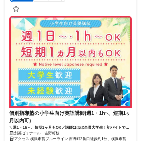
個別指導塾の小学生向け英語講師(週1・1h~、短期1ヶ
月以内可)
＼週1・1h～、短期1ヶ月もOK／講師はほぼ全員大学生！初バイトでも
安心！※Native level Japanese required
創英ゼミナール 吉野町校
アクセス 横浜市営ブルーライン 吉野町2番口徒歩約1分、横浜市営ブ