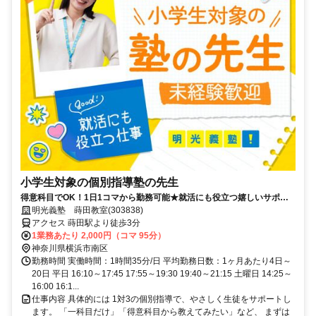
小学生対象の個別指導塾の先生
得意科目でOK！1日1コマから勤務可能★就活にも役立つ嬉しいサポー
トあり！ミドル・シニアも活躍中
明光義塾 蒔田教室(303838)
アクセス 蒔田駅より徒歩3分
1業務あたり 2,000円（コマ 95分）
神奈川県横浜市南区
勤務時間 実働時間：1時間35分/日 平均勤務日数：1ヶ月あたり4日～
20日 平日 16:10～17:45 17:55～19:30 19:40～21:15 土曜日 14:25～
16:00 16:1...
仕事内容 具体的には 1対3の個別指導で、やさしく生徒をサポートし
ます。 「一科目だけ」「得意科目から教えてみたい」など、 まずは