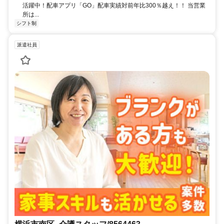
活躍中！配車アプリ「GO」配車実績対前年比300％越え！！ 当営業
所は...
シフト制
派遣社員