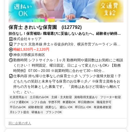
保育士 きれいな保育園 (i127792)
担任なし！保育補助♪ 職場選びに妥協しないあなたへ。経験者が納得す
る“働きやすい”職場≪神奈川県横浜市南区周辺≫
株式会社キャリア
アクセス 京急本線 井土ヶ谷徒歩約3分、横浜市営ブルーライン 蒔田1
番口徒歩約11分、京急本線 南太田徒歩約15分
時給1,920円～2,120円
神奈川県横浜市南区
勤務時間 シフトサイクル：1ヶ月 勤務時間や週回数はお気軽にご相談
ください！ 時間固定、曜日固定、日によって変えたいもOK♪ 【勤務
時間例】 07:00～20:00 ※就業時間に合わせて30～60分...
仕事内容 持ち帰り仕事なしの保育士☆彡 ＼ブランク復帰大歓迎！子
どもたちの笑顔と未来を守る保育のお仕事☆彡／ ※保育士資格をお
持ちの方を対象とした募集です。 「資格はあるけど現場から離れて
いた」とい...
社員登用あり
土日祝のみOK
主婦・主夫歓迎
資格取得支援あり
フリーター歓迎
バイク通勤OK
シフト自由
学歴不問
車通勤OK
即日勤務OK
職場見学可
平日のみOK
経験者歓迎
残業なし
週払いOK
即日払いOK
有資格者歓迎
月1シフト提出
研修あり
ブランクOK
同じ企業の求人