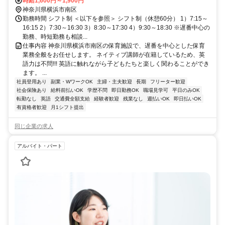
駅」徒歩5分 ◆ブルーライン「 蒔田駅」徒歩8分 ◆京急本線「弘明寺
時給1,600円～1,900円
駅」徒歩圏内
神奈川県横浜市南区
勤務時間 シフト制 ＜以下を参照＞ シフト制（休憩60分） 1）7:15～
16:15 2）7:30～16:30 3）8:30～17:30 4）9:30～18:30 ※遅番中心の
勤務、時短勤務も相談...
仕事内容 神奈川県横浜市南区の保育施設で、遅番を中心とした保育
業務全般をお任せします。 ネイティブ講師が在籍しているため、英
語力は不問!!! 英語に触れながら子どもたちと楽しく関わることができ
ます。 ...
社員登用あり
副業・WワークOK
主婦・主夫歓迎
長期
フリーター歓迎
社会保険あり
給料前払いOK
学歴不問
即日勤務OK
職場見学可
平日のみOK
転勤なし
英語
交通費全額支給
経験者歓迎
残業なし
週払いOK
即日払いOK
有資格者歓迎
月1シフト提出
同じ企業の求人
アルバイト・パート