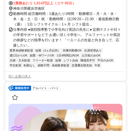
ルーライン 阪東橋5番口徒歩約9分、京急本線 南太田徒歩約9分
1業務あたり 1,914円以上（コマ 90分）
神奈川県横浜市南区
勤務時間 総労働時間：1週あたり1時間 ・勤務曜日：月・火・水・
木・金・土・日・祝 ・勤務時間： [1] 09:20～21:30 ・最低勤務日数
（週）：1日 シフトサイクル：1ヶ月 シフト提出...
仕事内容 ●個別指導塾で小学生向け英語の先生に● 定期テストや日々
の学習サポートなどで お通い頂く小学生へ、 アルファベットや英語
の挨拶などの指導を行います！ 「一人一人の生徒と向き合って、応
援したい...
業界未経験者歓迎
短期（3ヵ月以内）
扶養内勤務OK
社員登用あり
週1日からOK
副業・WワークOK
1日4時間以内OK
土日祝のみOK
主婦・主夫歓迎
フリーター歓迎
短期
シフト自由
職場見学可
平日のみOK
学生歓迎
転勤なし
経験不問
未経験者歓迎
交通費全額支給
午前
同じ企業の求人
アルバイト・パート