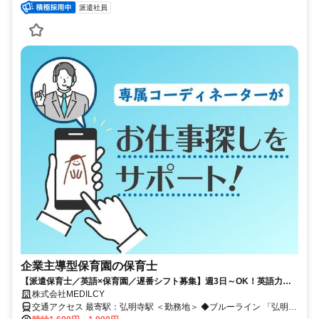
派遣社員
企業主導型保育園の保育士
【派遣保育士／英語×保育園／遅番シフト募集】週3日～OK！英語力不
問！高時給
株式会社MEDILCY
交通アクセス 最寄駅：弘明寺駅 ＜勤務地＞ ◆ブルーライン 「弘明寺