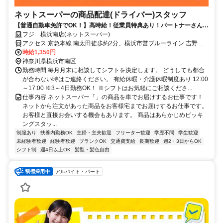
ネットスーパーの商品配達(ドライバー)スタッフ
【普通自動車免許でOK！】高時給！従業員特典あり！パートナーさんが
働きやすい職場づくりに注力中！
フジ 横浜南店(ネットスーパー)
アクセス 京急本線 南太田徒歩約2分、横浜市営ブルーライン 吉野町4
番口徒歩約6分、横浜市営ブルーライン 蒔田1番口徒歩約13分
時給1,350円
神奈川県横浜市南区
勤務時間 毎月月末に相談してシフトを決定します。 どうしても都合
が合わない時はご連絡ください。 有給休暇・介護休暇制度あり 12:00
～17:00 ※3～4日勤務OK！ ※シフトはお気軽にご相談くださ...
仕事内容 ネットスーパー「」の商品を車でお届けするお仕事です！
ネットから注文があった商品をお客様宅までお届けするお仕事です。
お客様と直接お会いする機会もあります。 商品はあらかじめピッキ
ングスタッ...
制服あり
扶養内勤務OK
主婦・主夫歓迎
フリーター歓迎
学歴不問
学生歓迎
未経験者歓迎
経験者歓迎
ブランクOK
交通費支給
長期歓迎
週2・3日からOK
シフト制
週4日以上OK
髪型・髪色自由
アルバイト・パート