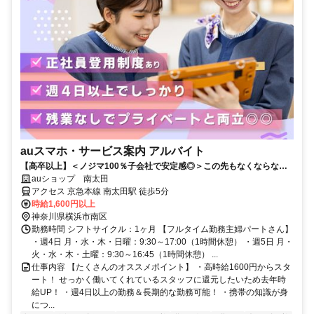
auスマホ・サービス案内 アルバイト
【高卒以上】＜ノジマ100％子会社で安定感◎＞この先もなくならない
知識が身に付く！
auショップ 南太田
アクセス 京急本線 南太田駅 徒歩5分
時給1,600円以上
神奈川県横浜市南区
勤務時間 シフトサイクル：1ヶ月 【フルタイム勤務主婦パートさん】
・週4日 月・水・木・日曜：9:30～17:00（1時間休憩） ・週5日 月・
火・水・木・土曜：9:30～16:45（1時間休憩） ...
仕事内容 【たくさんのオススメポイント】 ・高時給1600円からスタ
ート！ せっかく働いてくれているスタッフに還元したいため去年時
給UP！ ・週4日以上の勤務＆長期的な勤務可能！ ・携帯の知識が身
につ...