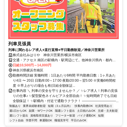
列車見張員
列車に関わるレア求人⭐直行直帰⭐平日勤務歓迎／神奈川営業所
株式会社みはりや 神奈川営業所/横浜市南区
交通・アクセス 南区の駅構内・駅周辺にて。他神奈川県内・都内に
現場あり。 ☆直行直帰
日給10,500円～14,000円
神奈川県横浜市南区
勤務時間詳細 実働時間：1日あたり6時間 平均勤務日数：1ヶ月あた
り4日 〜 20日 日勤/8:00～17:00 夜勤/20:00～翌5:00 ※実働6時間程
度 ※早上がりの場合も有(日給全額保証...
仕事内容 ＼ 列車の安全を守りませんか？ ／ ✨レア求人！列車の見張
りの仕事♪ ✨髪型髪色ネイルピアス全部自由！ ✨短時間終了でも日給
全額保証！ ✨駅構内・付近で通勤ラクラク！ ――――――――――...
制服あり
業界未経験者歓迎
短期（3ヵ月以内）
扶養内勤務OK
社員登用あり
週1日からOK
副業・WワークOK
隔週シフト提出
土日祝のみOK
主婦・主夫歓迎
週1シフト提出
資格取得支援あり
フリーター歓迎
バイク通勤OK
短期
シフト自由
学歴不問
車通勤OK
職場見学可
平日のみOK