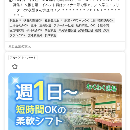
募集！ ＼推し活・イベント費はディナー帯で稼ぐ。／ ＼学生・フリ
ーターの“夜型さん”集まれ！／ ＊＊＊＊＊＊＊ＰＯＩＮＴ＊＊＊＊＊
＊＊ ...
制服あり
扶養内勤務OK
社員登用あり
副業・WワークOK
1日4時間以内OK
土日祝のみOK
主婦・主夫歓迎
フリーター歓迎
給料前払いOK
学歴不問
固定時間制
平日のみOK
学生歓迎
未経験者歓迎
経験者歓迎
夜間
夕方
ブランクOK
交通費支給
長期歓迎
同じ企業の求人
アルバイト・パート