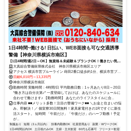
1日4時間~働ける! 日払い、WEB面接も可な交通誘導
警備【神奈川県横浜市南区】
【1日4時間/週2日～OK】無資格＆未経験＆ブランクOK！働きたい気持
ちを応援します★
大真綜合警備保障株式会社 神奈川県横浜市南区エリア
アクセス 横浜市営ブルーライン 蒔田2番口徒歩約1分、横浜市営ブル
ーライン 吉野町3番口徒歩約12分、京急本線 南太田徒歩約13分 神奈
日給6,010円～13,335円
川県横浜市南区エリア(井土ケ谷駅、弘明寺駅、黄金町駅、蒔田駅、
神奈川県横浜市南区
南太田駅、吉野町駅、横浜駅)
勤務時間 実働時間：4時間/日 平均勤務日数：1ヶ月あたり8日～20日
*働き方は自分次第♪* 一度登録しておけば、あなたのスケジュールに
合わせて働けます♪ 【勤務時間】 あなたのライフスタイルに合...
仕事内容 ■■メリット多数！注目の警備ワーク■■ ＼お金と住まいの悩
み、即解決！／ 個室寮30日間無料！家具家電付きの1Rですぐに新生
活スタート。 短時間 「午前だけ」「午後だけ」のハーフ勤務！予定
が...
制服あり
短期（3ヵ月以内）
扶養内勤務OK
社員登用あり
副業・WワークOK
1日4時間以内OK
土日祝のみOK
主婦・主夫歓迎
60代も応募可
フリーター歓迎