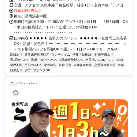
交通・アクセス 京急本線「黄金町駅」徒歩1分／京急本線「日ノ出町
駅」徒歩7分／ブルーライン「阪東橋駅」徒歩7分
時給1,250円以上
神奈川県横浜市中区
勤務時間詳細 9:00～21:00の間でシフト制 ✨週1日～、1日3時間～OK
✨平日の授業後だけもOK ✨土曜日だけの勤務もOK
････････････････････････････････...
仕事内容 ▶▶▶▶▶ 当求人のポイント ◀◀◀◀◀ ✅友達同士の応募
OK！髪型・髪色自由 ━…━…━…━…━…━…━…━…━…━… ✨
テスト期間のシフト調整OK ✨週1～・1日3h～OK ✨サークルや...
制服あり
業界未経験者歓迎
ランチタイム
扶養内勤務OK
社員登用あり
週1日からOK
副業・WワークOK
1日4時間以内OK
土日祝のみOK
シフト自由
学歴不問
平日のみOK
学生歓迎
経験不問
未経験者歓迎
交通費全額支給
午前
研修あり
夕方
ブランクOK
アルバイト・パート