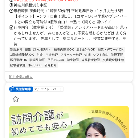
神奈川県横浜市中区
勤務時間 実働時間：1時間30分/日 平均勤務日数：1ヶ月あたり8日
【ポイント】 ●シフト自由！週1日、1コマ～OK ⇒学業やプライベー
トとの両立も可能◎ ●服装自由！ ⇒塾って聞くと 固いイメ...
仕事内容 【教室長より】 「塾講師」というとハードルが高いと 思う
かもしれませんが、 みなさんがどこに不安を感じるかなどは よく分
かっています。 先輩として丁寧にサポートし、 授業に集中でき、生
徒...
制服あり
短期（3ヵ月以内）
扶養内勤務OK
週1日からOK
副業・WワークOK
1日4時間以内OK
主婦・主夫歓迎
フリーター歓迎
短期
シフト自由
学歴不問
即日勤務OK
職場見学可
平日のみOK
学生歓迎
未経験者歓迎
交通費全額支給
経験者歓迎
ネイルOK
研修あり
同じ企業の求人
アルバイト・パート