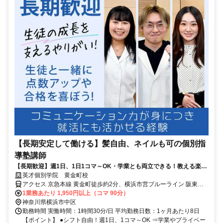
【長期安定して働ける】髪自由、ネイルも可の個別指
導塾講師
【長期歓迎】週1日、1日1コマ～OK・学業とも両立できる！教える楽し
さを、実感できる場所へ。
英才個別学院 黄金町校
アクセス 京急本線 黄金町徒歩約2分、横浜市営ブルーライン 阪東橋
出口3B徒歩約6分、京急本線 日ノ出町徒歩約8分
1業務あたり 1,950円以上（コマ 90分）
神奈川県横浜市中区
勤務時間 実働時間：1時間30分/日 平均勤務日数：1ヶ月あたり8日
【ポイント】 ●シフト自由！週1日、1コマ～OK ⇒学業やプライベー