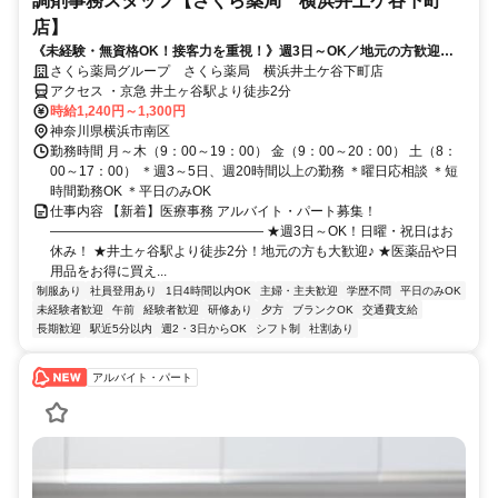
調剤事務スタッフ【さくら薬局 横浜井土ケ谷下町
店】
《未経験・無資格OK！接客力を重視！》週3日～OK／地元の方歓迎／
社員登用あり／社割で日用品などが最大半額♪
さくら薬局グループ さくら薬局 横浜井土ケ谷下町店
アクセス ・京急 井土ヶ谷駅より徒歩2分
時給1,240円～1,300円
神奈川県横浜市南区
勤務時間 月～木（9：00～19：00） 金（9：00～20：00） 土（8：
00～17：00） ＊週3～5日、週20時間以上の勤務 ＊曜日応相談 ＊短
時間勤務OK ＊平日のみOK
仕事内容 【新着】医療事務 アルバイト・パート募集！
―――――――――――――――― ★週3日～OK！日曜・祝日はお
休み！ ★井土ヶ谷駅より徒歩2分！地元の方も大歓迎♪ ★医薬品や日
用品をお得に買え...
制服あり
社員登用あり
1日4時間以内OK
主婦・主夫歓迎
学歴不問
平日のみOK
未経験者歓迎
午前
経験者歓迎
研修あり
夕方
ブランクOK
交通費支給
長期歓迎
駅近5分以内
週2・3日からOK
シフト制
社割あり
アルバイト・パート