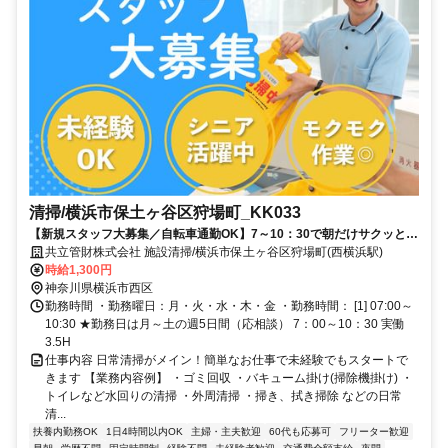
清掃/横浜市保土ヶ谷区狩場町_KK033
【新規スタッフ大募集／自転車通勤OK】7～10：30で朝だけサクッと勤
務／主婦・シニアスタッフ活躍中！シンプル清掃で未経験◎
共立管財株式会社 施設清掃/横浜市保土ヶ谷区狩場町(西横浜駅)
時給1,300円
神奈川県横浜市西区
勤務時間 ・勤務曜日：月・火・水・木・金 ・勤務時間： [1] 07:00～
10:30 ★勤務日は月～土の週5日間（応相談） 7：00～10：30 実働
3.5H
仕事内容 日常清掃がメイン！簡単なお仕事で未経験でもスタートで
きます 【業務内容例】 ・ゴミ回収 ・バキューム掛け(掃除機掛け) ・
トイレなど水回りの清掃 ・外周清掃 ・掃き、拭き掃除 などの日常
清...
扶養内勤務OK
1日4時間以内OK
主婦・主夫歓迎
60代も応募可
フリーター歓迎