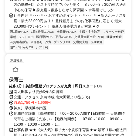
方の勤務例】 ☆スキマ時間でパッと働く！ 8：00～8：30の朝の送迎
中心の保育 ▶身支度～散歩しながら保育園へ ☆専業でしっか...
仕事内容 ＊‥‥＊‥ おすすめポイント ‥＊‥‥＊ ⏩新人ボーナス制
度！最大23,000円あり！ 登録翌月までのお仕事回数に応じて 最大
23,000円プレゼント！ ※新人研修受講者が対象 ⏩ク...
週1日からOK
1日4時間以内OK
土日祝のみOK
主婦・主夫歓迎
フリーター歓迎
早朝
シフト自由
即日勤務OK
平日のみOK
交通費全額支給
午前
経験者歓迎
有資格者歓迎
研修あり
夕方
ブランクOK
交通費支給
長期歓迎
週2・3日からOK
シフト制
派遣社員
保育士
徒歩3分｜英語×運動プログラムが充実｜即日スタートOK
南太田駅より徒歩3分の保育園
交通・アクセス 京急本線 南太田駅より徒歩3分
時給1,750円～1,900円
神奈川県横浜市南区
勤務時間詳細 【勤務時間】 7:00～20:00の間で1日3時間～ ☆勤務時
間帯をご相談ください♪ 【勤務時間例】 ・07:00～10:00 ・09:00～
15:00 ・10:00～16:00 ・1...
仕事内容 ★★《大人気》駅チカ×小規模保育園★★ 最寄り駅の南太田
駅より徒歩3分☆0歳～2歳児対象の定員19名の小規模保育園です♪当