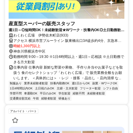
産直型スーパーの販売スタッフ
週1日～◎短時間OK！未経験歓迎★Wワーク・扶養内OK◎土日勤務歓
迎！従業員割引（10％OFF）あり！
わくわく広場 伊勢佐木町店(933)
アクセス 横浜市営ブルーライン 阪東橋出口3A徒歩約4分、京急本線
黄金町徒歩約5分、京急本線 日ノ出町徒歩約9分
時給1,300円以上
神奈川県横浜市中区
勤務時間 9:00～19:30 ※1日4時間以上・週1日～応相談 ※土日勤務で
きる方大歓迎
仕事内容 仕事内容 新鮮な野菜や果物、 手作り弁当やお菓子などを取
扱う 食のセレクトショップ「わくわく広場」で 販売業務全般をお願
いします。 ＜具体的には＞ ・レジ ・接客 ・品出し ・店内清掃 な...
制服あり
業界未経験者歓迎
扶養内勤務OK
週1日からOK
副業・WワークOK
1日4時間以内OK
土日祝のみOK
主婦・主夫歓迎
フリーター歓迎
シフト自由
学歴不問
車通勤OK
平日のみOK
学生歓迎
経験不問
未経験者歓迎
交通費全額支給
午前
経験者歓迎
研修あり
アルバイト・パート