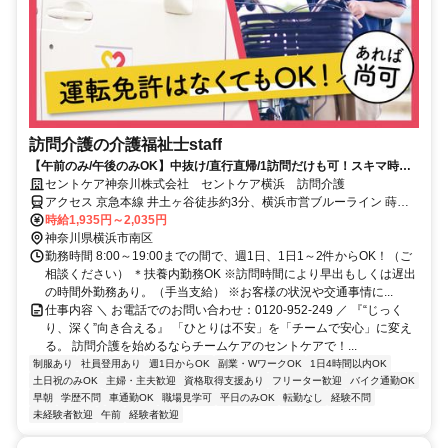
訪問介護の介護福祉士staff
【午前のみ/午後のみOK】中抜け/直行直帰/1訪問だけも可！スキマ時間
でゆとりあるケアを届けませんか
セントケア神奈川株式会社 セントケア横浜 訪問介護
アクセス 京急本線 井土ヶ谷徒歩約3分、横浜市営ブルーライン 蒔田1
番口徒歩約11分、京急本線 弘明寺（京急線）東出口徒歩約16分 京急
時給1,935円～2,035円
線 井土ヶ谷駅 徒歩３分 【勤務地】 神奈川県横浜市南区永田東1-1-7
神奈川県横浜市南区
アーバンフラット井土ヶ谷2F 横浜営業所 ＊喫煙所あり（屋外） 【勤
勤務時間 8:00～19:00までの間で、週1日、1日1～2件からOK！（ご
務地】 神奈川県横浜市南区 ？屋外喫煙所あり
相談ください） ＊扶養内勤務OK ※訪問時間により早出もしくは遅出
の時間外勤務あり。（手当支給） ※お客様の状況や交通事情に...
仕事内容 ＼ お電話でのお問い合わせ：0120-952-249 ／ 『“じっく
り、深く”向き合える』 「ひとりは不安」を「チームで安心」に変え
る。 訪問介護を始めるならチームケアのセントケアで！...
制服あり
社員登用あり
週1日からOK
副業・WワークOK
1日4時間以内OK
土日祝のみOK
主婦・主夫歓迎
資格取得支援あり
フリーター歓迎
バイク通勤OK
早朝
学歴不問
車通勤OK
職場見学可
平日のみOK
転勤なし
経験不問
未経験者歓迎
午前
経験者歓迎