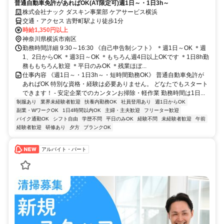
普通自動車免許があればOK(AT限定可)週1日～・1日3h～
株式会社ナック ダスキン事業部 ケアサービス横浜
交通・アクセス 吉野町駅より徒歩1分
時給1,350円以上
神奈川県横浜市南区
勤務時間詳細 9:30～16:30 《自己申告制シフト》 ＊週1日～OK ＊週
1、2日からOK ＊週3日～OK ＊もちろん週4日以上OKです ＊1日8h勤
務ももちろん歓迎 ＊平日のみOK ＊残業ほぼ...
仕事内容 《週1日～・1日3h～・短時間勤務OK》 普通自動車免許が
あればOK 特別な資格・経験は必要ありません。 どなたでもスタート
できます！ - 安定企業でのカンタンお掃除・軽作業 勤務時間は1日...
制服あり
業界未経験者歓迎
扶養内勤務OK
社員登用あり
週1日からOK
副業・WワークOK
1日4時間以内OK
主婦・主夫歓迎
フリーター歓迎
バイク通勤OK
シフト自由
学歴不問
平日のみOK
経験不問
未経験者歓迎
午前
経験者歓迎
研修あり
夕方
ブランクOK
アルバイト・パート