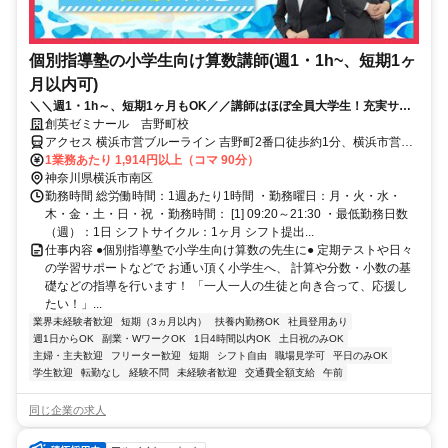
個別指導塾の小学生向け算数講師(週1・1h~、短期1ヶ
月以内可)
＼＼週1・1h～、短期1ヶ月もOK／／講師はほぼ全員大学生！充実サポ
ートで初バイトでも安心◎面接履歴書不要
創英ゼミナール 吉野町校
アクセス 横浜市営ブルーライン 吉野町2番口徒歩約1分、横浜市営ブ
ルーライン 阪東橋5番口徒歩約9分、京急本線 南太田徒歩約9分
1業務あたり 1,914円以上（コマ 90分）
神奈川県横浜市南区
勤務時間 総労働時間：1週あたり1時間 ・勤務曜日：月・火・水・
木・金・土・日・祝 ・勤務時間： [1] 09:20～21:30 ・最低勤務日数
（週）：1日 シフトサイクル：1ヶ月 シフト提出...
仕事内容 ●個別指導塾で小学生向け算数の先生に● 定期テストや日々
の学習サポートなどで お通い頂く小学生へ、 計算や分数・小数の基
礎などの指導を行います！ 「一人一人の生徒と向き合って、応援し
たい！」...
業界未経験者歓迎
短期（3ヵ月以内）
扶養内勤務OK
社員登用あり
週1日からOK
副業・WワークOK
1日4時間以内OK
土日祝のみOK
主婦・主夫歓迎
フリーター歓迎
短期
シフト自由
職場見学可
平日のみOK
学生歓迎
転勤なし
経験不問
未経験者歓迎
交通費全額支給
午前
同じ企業の求人