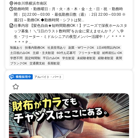
徒歩5分
神奈川県横浜市南区
勤務時間 ・勤務曜日：月・火・水・木・金・土・日・祝 ・勤務時
間： [1] 22:00～03:00 ・最低勤務日数（週）：2日 22:00～03:00 ※
週2日～勤務OK ◆勤務時間・シフトは契...
仕事内容 【髪色自由★短時間勤務OK！】デニーズで深夜ホールスタ
ッフ募集！ ＼“1日のラスト数時間”をお金に変えませんか？／ ＼学
生・フリーター・ミドルシニアの夜型メンバー活躍中！／ ＊＊＊＊
＊＊＊Ｐ...
制服あり
扶養内勤務OK
社員登用あり
副業・WワークOK
1日4時間以内OK
土日祝のみOK
主婦・主夫歓迎
60代も応募可
フリーター歓迎
給料前払いOK
学歴不問
固定時間制
平日のみOK
学生歓迎
未経験者歓迎
経験者歓迎
夜間
ブランクOK
交通費支給
長期歓迎
アルバイト・パート