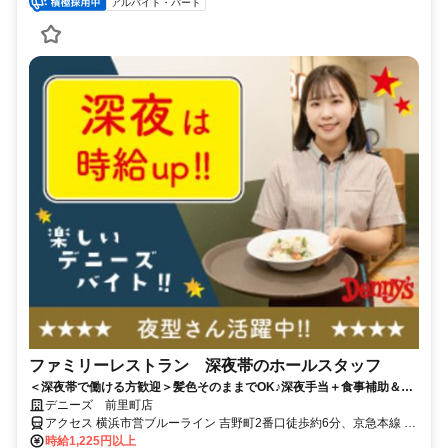
アルバイト・パート
ファミリーレストラン 深夜帯のホールスタッフ
＜深夜帯で働ける方歓迎＞髪色そのままでOK♪深夜手当＋食事補助＆割
引券で、夜ふかし時間がおトクな収入に◎
デニーズ 前里町店
アクセス 横浜市営ブルーライン 吉野町2番口徒歩約6分、京急本線 南
太田徒歩約6分、京急本線 黄金町徒歩約7分 南太田駅・吉野町駅より
時給1,225円以上