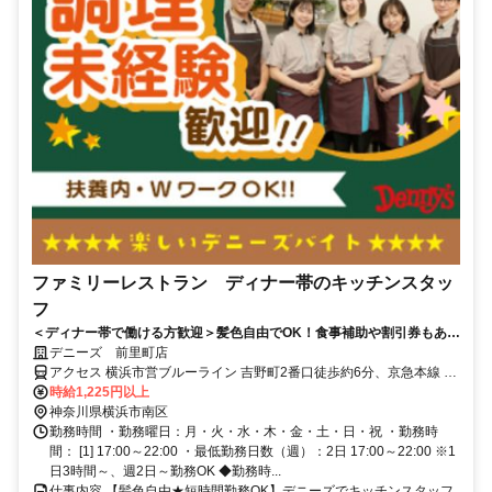
ファミリーレストラン ディナー帯のキッチンスタッ
フ
＜ディナー帯で働ける方歓迎＞髪色自由でOK！食事補助や割引券もあっ
て、夜ごはんどきにうれしいバイトです◎
デニーズ 前里町店
アクセス 横浜市営ブルーライン 吉野町2番口徒歩約6分、京急本線 南
太田徒歩約6分、京急本線 黄金町徒歩約7分 南太田駅・吉野町駅より
時給1,225円以上
徒歩5分
神奈川県横浜市南区
勤務時間 ・勤務曜日：月・火・水・木・金・土・日・祝 ・勤務時
間： [1] 17:00～22:00 ・最低勤務日数（週）：2日 17:00～22:00 ※1
日3時間～、週2日～勤務OK ◆勤務時...
仕事内容 【髪色自由★短時間勤務OK】デニーズでキッチンスタッフ