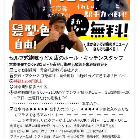
セルフ式讃岐うどん店のホール・キッチンスタッフ
本業優先でOK✨週1日～✨夜だけ勤務も歓迎✨未経験歓迎✨
こがね製麺所 黄金町店/株式会社アクア
交通・アクセス 京急本線「黄金町駅」徒歩1分／京急本線「日ノ出町
駅」徒歩7分／ブルーライン「阪東橋駅」徒歩7分
時給1,250円以上
神奈川県横浜市中区
勤務時間詳細 9:00～21:00の間でシフト制 ✨週1日～、1日3時間～OK
✨平日・土曜日だけの勤務もOK
････････････････････････････････････ 本業の予...
仕事内容 ▶▶▶▶▶ 当求人のポイント ◀◀◀◀◀ ✅副収入をムリな
くプラスできるアルバイト ━…━…━…━…━…━…━…━…━…
━… ✨本業終わりに夕方～や土日のみもOK ✨週1～・1日3h～OK ...
制服あり
業界未経験者歓迎
ランチタイム
扶養内勤務OK
社員登用あり
週1日からOK
副業・WワークOK
1日4時間以内OK
土日祝のみOK
フリーター歓迎
シフト自由
学歴不問
平日のみOK
経験不問
未経験者歓迎