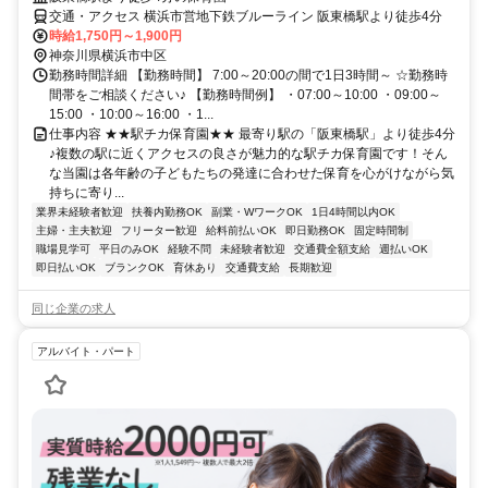
交通・アクセス 横浜市営地下鉄ブルーライン 阪東橋駅より徒歩4分
時給1,750円～1,900円
神奈川県横浜市中区
勤務時間詳細 【勤務時間】 7:00～20:00の間で1日3時間～ ☆勤務時
間帯をご相談ください♪ 【勤務時間例】 ・07:00～10:00 ・09:00～
15:00 ・10:00～16:00 ・1...
仕事内容 ★★駅チカ保育園★★ 最寄り駅の「阪東橋駅」より徒歩4分
♪複数の駅に近くアクセスの良さが魅力的な駅チカ保育園です！そん
な当園は各年齢の子どもたちの発達に合わせた保育を心がけながら気
持ちに寄り...
業界未経験者歓迎
扶養内勤務OK
副業・WワークOK
1日4時間以内OK
主婦・主夫歓迎
フリーター歓迎
給料前払いOK
即日勤務OK
固定時間制
職場見学可
平日のみOK
経験不問
未経験者歓迎
交通費全額支給
週払いOK
即日払いOK
ブランクOK
育休あり
交通費支給
長期歓迎
同じ企業の求人
アルバイト・パート