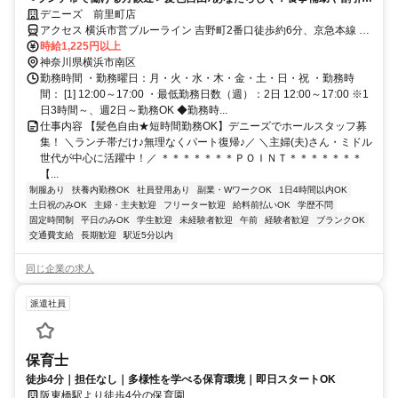
支給など待遇◎
デニーズ 前里町店
アクセス 横浜市営ブルーライン 吉野町2番口徒歩約6分、京急本線 南
太田徒歩約6分、京急本線 黄金町徒歩約7分 南太田駅・吉野町駅より
時給1,225円以上
徒歩5分
神奈川県横浜市南区
勤務時間 ・勤務曜日：月・火・水・木・金・土・日・祝 ・勤務時
間： [1] 12:00～17:00 ・最低勤務日数（週）：2日 12:00～17:00 ※1
日3時間～、週2日～勤務OK ◆勤務時...
仕事内容 【髪色自由★短時間勤務OK】デニーズでホールスタッフ募
集！ ＼ランチ帯だけ♪無理なくパート復帰♪／ ＼主婦(夫)さん・ミドル
世代が中心に活躍中！／ ＊＊＊＊＊＊＊ＰＯＩＮＴ＊＊＊＊＊＊＊
【...
制服あり
扶養内勤務OK
社員登用あり
副業・WワークOK
1日4時間以内OK
土日祝のみOK
主婦・主夫歓迎
フリーター歓迎
給料前払いOK
学歴不問
固定時間制
平日のみOK
学生歓迎
未経験者歓迎
午前
経験者歓迎
ブランクOK
交通費支給
長期歓迎
駅近5分以内
同じ企業の求人
派遣社員
保育士
徒歩4分｜担任なし｜多様性を学べる保育環境｜即日スタートOK
阪東橋駅より徒歩4分の保育園