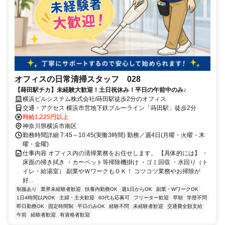
オフィスの日常清掃スタッフ 028
【蒔田駅チカ】未経験大歓迎！土日祝休み！平日の午前中のみ♪
横浜ビルシステム株式会社/蒔田駅徒歩2分のオフィス
交通・アクセス 横浜市営地下鉄ブルーライン「蒔田駅」徒歩2分
時給1,225円以上
神奈川県横浜市南区
勤務時間詳細 7:45～10:45(実働3時間) 勤務／週4日(月曜・火曜・木
曜・金曜)
仕事内容 オフィス内の清掃業務をお任せします。 【具体的には】 ・
床面の掃き拭き ・カーペット等掃除機掛け ・ゴミ回収 ・水回り（ト
イレ・給湯室） 副業やＷワークもＯＫ！ コツコツ業務やお掃除が
好...
制服あり
業界未経験者歓迎
扶養内勤務OK
週1日からOK
副業・WワークOK
1日4時間以内OK
主婦・主夫歓迎
60代も応募可
フリーター歓迎
早朝
学歴不問
即日勤務OK
固定時間制
平日のみOK
経験不問
未経験者歓迎
交通費全額支給
午前
経験者歓迎
有資格者歓迎