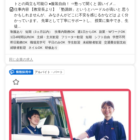
トとの両立も可能◎ ●服装自由！ ⇒塾って聞くと 固いイメ...
仕事内容 【教室長より】 「塾講師」というとハードルが高いと 思う
かもしれませんが、 みなさんがどこに不安を感じるかなどは よく分
かっています。 先輩として丁寧にサポートし、 授業に集中でき、生
徒...
制服あり
短期（3ヵ月以内）
扶養内勤務OK
週1日からOK
副業・WワークOK
1日4時間以内OK
主婦・主夫歓迎
フリーター歓迎
短期
シフト自由
学歴不問
即日勤務OK
職場見学可
平日のみOK
学生歓迎
未経験者歓迎
交通費全額支給
経験者歓迎
ネイルOK
研修あり
同じ企業の求人
アルバイト・パート