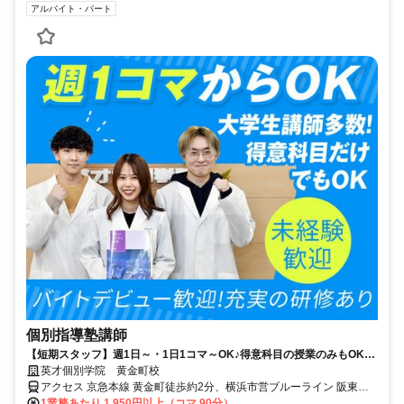
アルバイト・パート
個別指導塾講師
【短期スタッフ】週1日～・1日1コマ～OK♪得意科目の授業のみもOK♪
バイトデビューの大学生応援♪
英才個別学院 黄金町校
アクセス 京急本線 黄金町徒歩約2分、横浜市営ブルーライン 阪東橋
出口3B徒歩約6分、京急本線 日ノ出町徒歩約8分
1業務あたり 1,950円以上（コマ 90分）