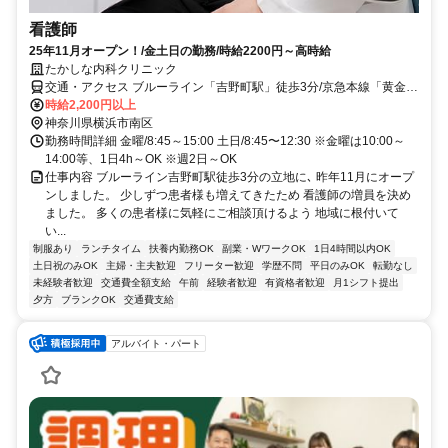
看護師
25年11月オープン！/金土日の勤務/時給2200円～高時給
たかしな内科クリニック
交通・アクセス ブルーライン「吉野町駅」徒歩3分/京急本線「黄金町
駅」徒歩7分/吉野町駅前バス停から徒歩３分
時給2,200円以上
神奈川県横浜市南区
勤務時間詳細 金曜/8:45～15:00 土日/8:45〜12:30 ※金曜は10:00～
14:00等、1日4h～OK ※週2日～OK
仕事内容 ブルーライン吉野町駅徒歩3分の立地に､ 昨年11月にオープ
ンしました。 少しずつ患者様も増えてきたため 看護師の増員を決め
ました。 多くの患者様に気軽にご相談頂けるよう 地域に根付いて
い...
制服あり
ランチタイム
扶養内勤務OK
副業・WワークOK
1日4時間以内OK
土日祝のみOK
主婦・主夫歓迎
フリーター歓迎
学歴不問
平日のみOK
転勤なし
未経験者歓迎
交通費全額支給
午前
経験者歓迎
有資格者歓迎
月1シフト提出
夕方
ブランクOK
交通費支給
アルバイト・パート