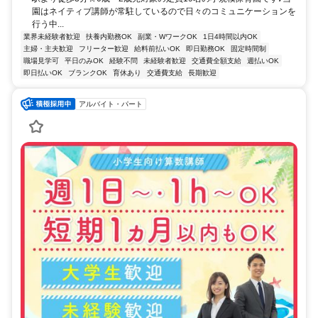
園はネイティブ講師が常駐しているので日々のコミュニケーションを
行う中...
業界未経験者歓迎
扶養内勤務OK
副業・WワークOK
1日4時間以内OK
主婦・主夫歓迎
フリーター歓迎
給料前払いOK
即日勤務OK
固定時間制
職場見学可
平日のみOK
経験不問
未経験者歓迎
交通費全額支給
週払いOK
即日払いOK
ブランクOK
育休あり
交通費支給
長期歓迎
アルバイト・パート