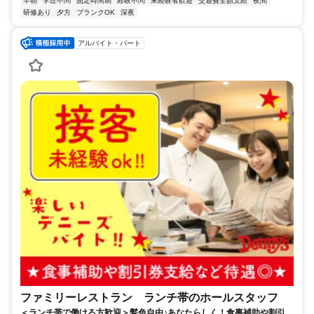
早朝
学歴不問
固定時間制
経験不問
未経験者歓迎
交通費全額支給
夜間
研修あり
夕方
ブランクOK
深夜
アルバイト・パート
ファミリーレストラン ランチ帯のホールスタッフ
＜ランチ帯で働ける方歓迎＞髪色自由♪あなたらしく！食事補助や割引券