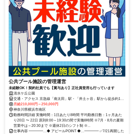
公共プール施設の管理運営
未経験OK！契約社員でも【賞与あり】正社員登用も行っています
清水ケ丘公園
交通・アクセス 京急線「南太田」駅・「井土ヶ谷」駅から徒歩約15
分、横須賀線「保土ヶ谷」駅から徒歩約17分、横浜市営地下鉄「蒔
月給210,000円～250,000円
田」駅から 徒歩約20分
神奈川県横浜市南区
勤務時間詳細 実働時間：1日あたり8時間 平均勤務日数：1ヶ月あた
り20日 〜 22日 原則8:00～19:30の間で実働8時間 ※7月・8月の夏期
営業中は～20:30まで ※週休2日のシフト制 ※...
仕事内容 ━━━━…◆ アピールPOINT ◆…━━━━ ✅7/21再開した