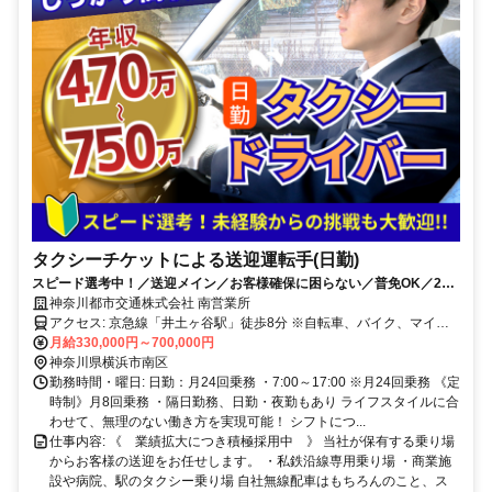
タクシーチケットによる送迎運転手(日勤)
スピード選考中！／送迎メイン／お客様確保に困らない／普免OK／2種
免許取得支援あり
神奈川都市交通株式会社 南営業所
アクセス: 京急線「井土ヶ谷駅」徒歩8分 ※自転車、バイク、マイカ
ー通勤可 【南営業所で働く魅力】 横浜市心部の、みなとみらい21地
月給330,000円～700,000円
区に 当社専用タクシー乗り場あり・ 横浜シティ・エアターミナル入
神奈川県横浜市南区
構あり！ 横浜市内繫華街（横浜市西区・横浜市中区・ 横浜市神奈川
勤務時間・曜日: 日勤：月24回乗務 ・7:00～17:00 ※月24回乗務 《定
区）をメインエリアとして担当します。 多数の専用乗り場をご用意
時制》月8回乗務 ・隔日勤務、日勤・夜勤もあり ライフスタイルに合
しており、 お客様の確保に困ることもなく、 他社競争がなく稼ぎや
わせて、無理のない働き方を実現可能！ シフトにつ...
すいです。 みなみとみらい地区の得意先・ タクシーチケット契約企
仕事内容: 《 業績拡大につき積極採用中 》 当社が保有する乗り場
業様も多数！ 各大手航空会社客室社員、 運行社員の羽田空港／成田
からお客様の送迎をお任せします。 ・私鉄沿線専用乗り場 ・商業施
空港送迎も多数！
設や病院、駅のタクシー乗り場 自社無線配車はもちろんのこと、ス