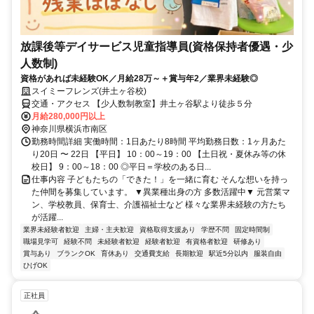
放課後等デイサービス児童指導員(資格保持者優遇・少
人数制)
資格があれば未経験OK／月給28万～＋賞与年2／業界未経験◎
スイミーフレンズ(井土ヶ谷校)
交通・アクセス 【少人数制教室】井土ヶ谷駅より徒歩５分
月給280,000円以上
神奈川県横浜市南区
勤務時間詳細 実働時間：1日あたり8時間 平均勤務日数：1ヶ月あた
り20日 〜 22日 【平日】 10：00～19：00 【土日祝・夏休み等の休
校日】 9：00～18：00 ◎平日＝学校のある日...
仕事内容 子どもたちの「できた！」を一緒に育む そんな想いを持っ
た仲間を募集しています。 ▼異業種出身の方 多数活躍中▼ 元営業マ
ン、学校教員、保育士、介護福祉士など 様々な業界未経験の方たち
が活躍...
業界未経験者歓迎
主婦・主夫歓迎
資格取得支援あり
学歴不問
固定時間制
職場見学可
経験不問
未経験者歓迎
経験者歓迎
有資格者歓迎
研修あり
賞与あり
ブランクOK
育休あり
交通費支給
長期歓迎
駅近5分以内
服装自由
ひげOK
正社員