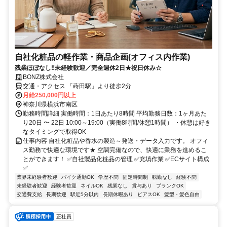
自社化粧品の軽作業・商品企画(オフィス内作業)
残業ほぼなし‼未経験歓迎／完全週休2日★祝日休み☆
BONZ株式会社
交通・アクセス 「蒔田駅」より徒歩2分
月給250,000円以上
神奈川県横浜市南区
勤務時間詳細 実働時間：1日あたり8時間 平均勤務日数：1ヶ月あた
り20日 〜 22日 10:00～19:00（実働8時間/休憩1時間） ・休憩は好き
なタイミングで取得OK
仕事内容 自社化粧品や香水の製造～発送・データ入力です。 オフィ
ス勤務で快適な環境です★ 空調完備なので、快適に業務を進めるこ
とができます！ ✅自社製品化粧品の管理 ✅充填作業 ✅ECサイト構成
✅...
業界未経験者歓迎
バイク通勤OK
学歴不問
固定時間制
転勤なし
経験不問
未経験者歓迎
経験者歓迎
ネイルOK
残業なし
賞与あり
ブランクOK
交通費支給
長期歓迎
駅近5分以内
長期休暇あり
ピアスOK
髪型・髪色自由
正社員