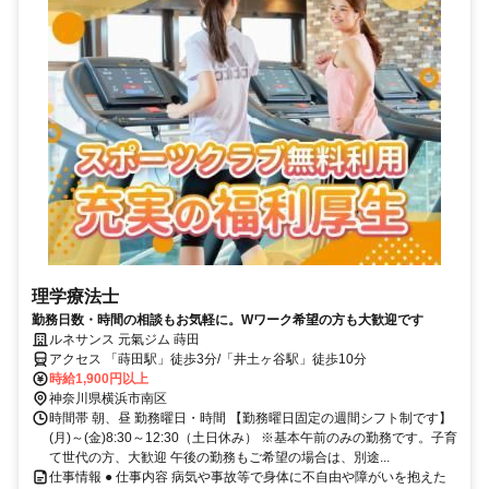
理学療法士
勤務日数・時間の相談もお気軽に。Wワーク希望の方も大歓迎です
ルネサンス 元氣ジム 蒔田
アクセス 「蒔田駅」徒歩3分/「井土ヶ谷駅」徒歩10分
時給1,900円以上
神奈川県横浜市南区
時間帯 朝、昼 勤務曜日・時間 【勤務曜日固定の週間シフト制です】
(月)～(金)8:30～12:30（土日休み） ※基本午前のみの勤務です。子育
て世代の方、大歓迎 午後の勤務もご希望の場合は、別途...
仕事情報 ● 仕事内容 病気や事故等で身体に不自由や障がいを抱えた