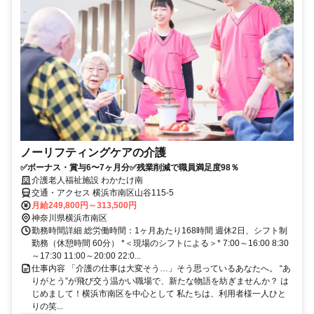
ノーリフティングケアの介護
✅ボーナス・賞与6〜7ヶ月分✅残業削減で職員満足度98％
介護老人福祉施設 わかたけ南
交通・アクセス 横浜市南区山谷115-5
月給249,800円～313,500円
神奈川県横浜市南区
勤務時間詳細 総労働時間：1ヶ月あたり168時間 週休2日、シフト制
勤務（休憩時間 60分） *＜現場のシフトによる＞* 7:00～16:00 8:30
～17:30 11:00～20:00 22:0...
仕事内容 「介護の仕事は大変そう…」そう思っているあなたへ。 “あ
りがとう”が飛び交う温かい職場で、新たな物語を紡ぎませんか？ は
じめまして！横浜市南区を中心として 私たちは、利用者様一人ひと
りの笑...