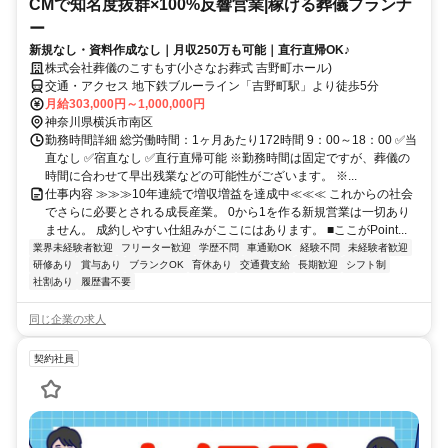
CMで知名度抜群×100%反響営業|稼げる葬儀プランナ
ー
新規なし・資料作成なし｜月収250万も可能｜直行直帰OK♪
株式会社葬儀のこすもす(小さなお葬式 吉野町ホール)
交通・アクセス 地下鉄ブルーライン「吉野町駅」より徒歩5分
月給303,000円～1,000,000円
神奈川県横浜市南区
勤務時間詳細 総労働時間：1ヶ月あたり172時間 9：00～18：00 ✅当
直なし ✅宿直なし ✅直行直帰可能 ※勤務時間は固定ですが、葬儀の
時間に合わせて早出残業などの可能性がございます。 ※...
仕事内容 ≫≫≫10年連続で増収増益を達成中≪≪≪ これからの社会
でさらに必要とされる成長産業。 0から1を作る新規営業は一切あり
ません。 成約しやすい仕組みがここにはあります。 ■ここがPoint...
業界未経験者歓迎
フリーター歓迎
学歴不問
車通勤OK
経験不問
未経験者歓迎
研修あり
賞与あり
ブランクOK
育休あり
交通費支給
長期歓迎
シフト制
社割あり
履歴書不要
同じ企業の求人
契約社員