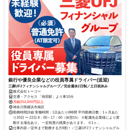
銀行や優良企業などの役員専属ドライバー(送迎)
三菱UFJフィナンシャルグループ／完全週休2日制／土日祝休み
株式会社トーコー
交通・アクセス 「蒔田駅」より車10分
月給252,000円以上
神奈川県横浜市南区
勤務時間詳細 実働時間：1日あたり8時間 平均勤務日数：1ヶ月あた
り20日 〜 22日 8：00～17：00（休憩1h） ※配属先企業様により変
動する場合あり。 一定程度の残業があります。 ※1ヶ...
仕事内容 ✅定年まで勤務する方9割！ ✅三菱UFJフィナンシャルグル