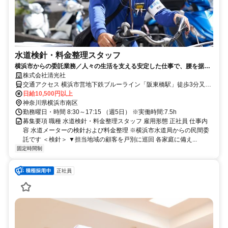
水道検針・料金整理スタッフ
横浜市からの委託業務／人々の生活を支える安定した仕事で、腰を据え
て長く活躍できます！
株式会社清光社
交通アクセス 横浜市営地下鉄ブルーライン「阪東橋駅」徒歩3分又は
京急本線「黄金町駅」徒歩8分
日給10,500円以上
神奈川県横浜市南区
勤務曜日・時間 8:30～17:15 （週5日） ※実働時間:7.5h
募集要項 職種 水道検針・料金整理スタッフ 雇用形態 正社員 仕事内
容 水道メーターの検針および料金整理 ※横浜市水道局からの民間委
託です ＜検針＞ ▼担当地域の顧客を戸別に巡回 各家庭に備え...
固定時間制
正社員