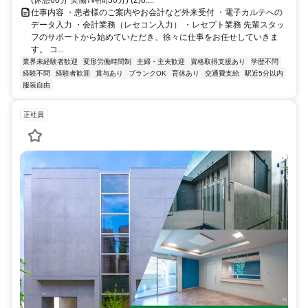
(休憩60分 実働7時間30分) (2)8:...
仕事内容 ・患者様のご案内やお会計など外来受付 ・電子カルテへの
データ入力 ・会計業務（レセコン入力） ・レセプト業務 先輩スタッ
フのサポートから始めていただき、徐々に仕事をお任せしていきま
す。 コ...
業界未経験者歓迎
変形労働時間制
主婦・主夫歓迎
資格取得支援あり
学歴不問
経験不問
経験者歓迎
賞与あり
ブランクOK
育休あり
交通費支給
駅近5分以内
服装自由
正社員