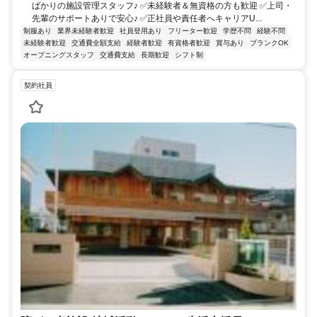
ばかりの施設管理スタッフ♪ ✅未経験者＆無資格の方も歓迎 ✅上司・
先輩のサポートありで安心♪ ✅正社員や責任者へキャリアU...
制服あり
業界未経験者歓迎
社員登用あり
フリーター歓迎
学歴不問
経験不問
未経験者歓迎
交通費全額支給
経験者歓迎
有資格者歓迎
賞与あり
ブランクOK
オープニングスタッフ
交通費支給
長期歓迎
シフト制
契約社員