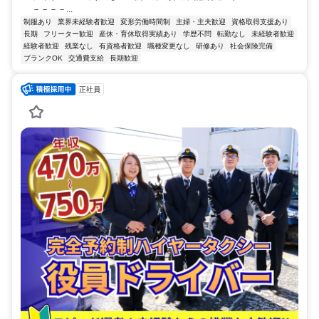
－－－－...
制服あり
業界未経験者歓迎
変形労働時間制
主婦・主夫歓迎
資格取得支援あり
長期
フリーター歓迎
産休・育休取得実績あり
学歴不問
転勤なし
未経験者歓迎
経験者歓迎
残業なし
有資格者歓迎
職種変更なし
研修あり
社会保険完備
ブランクOK
交通費支給
長期歓迎
正社員