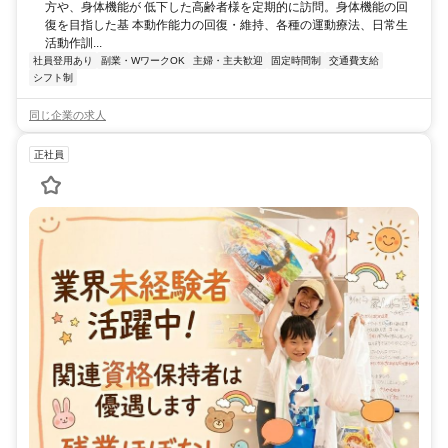
方や、身体機能が 低下した高齢者様を定期的に訪問。身体機能の回
復を目指した基 本動作能力の回復・維持、各種の運動療法、日常生
活動作訓...
社員登用あり
副業・WワークOK
主婦・主夫歓迎
固定時間制
交通費支給
シフト制
同じ企業の求人
正社員