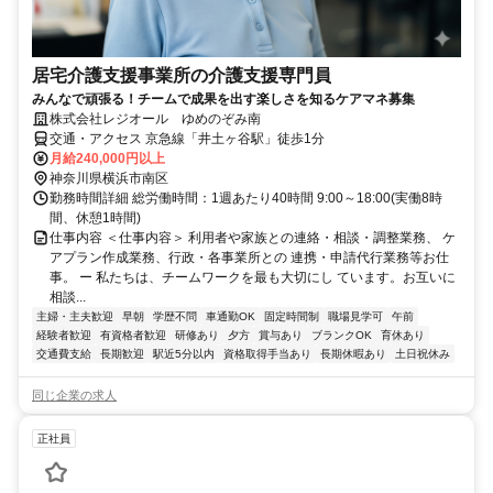
居宅介護支援事業所の介護支援専門員
みんなで頑張る！チームで成果を出す楽しさを知るケアマネ募集
株式会社レジオール ゆめのぞみ南
交通・アクセス 京急線「井土ヶ谷駅」徒歩1分
月給240,000円以上
神奈川県横浜市南区
勤務時間詳細 総労働時間：1週あたり40時間 9:00～18:00(実働8時
間、休憩1時間)
仕事内容 ＜仕事内容＞ 利用者や家族との連絡・相談・調整業務、 ケ
アプラン作成業務、行政・各事業所との 連携・申請代行業務等お仕
事。 ー 私たちは、チームワークを最も大切にし ています。お互いに
相談...
主婦・主夫歓迎
早朝
学歴不問
車通勤OK
固定時間制
職場見学可
午前
経験者歓迎
有資格者歓迎
研修あり
夕方
賞与あり
ブランクOK
育休あり
交通費支給
長期歓迎
駅近5分以内
資格取得手当あり
長期休暇あり
土日祝休み
同じ企業の求人
正社員