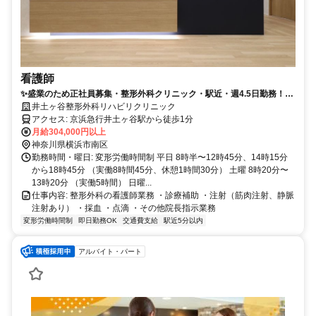
看護師
✨盛業のため正社員募集・整形外科クリニック・駅近・週4.5日勤務！ア
ットホームで働きやすい職場です✨
井土ヶ谷整形外科リハビリクリニック
アクセス: 京浜急行井土ヶ谷駅から徒歩1分
月給304,000円以上
神奈川県横浜市南区
勤務時間・曜日: 変形労働時間制 平日 8時半〜12時45分、14時15分
から18時45分 （実働8時間45分、休憩1時間30分） 土曜 8時20分〜
13時20分 （実働5時間） 日曜...
仕事内容: 整形外科の看護師業務 ・診療補助 ・注射（筋肉注射、静脈
注射あり） ・採血 ・点滴 ・その他院長指示業務
変形労働時間制
即日勤務OK
交通費支給
駅近5分以内
アルバイト・パート