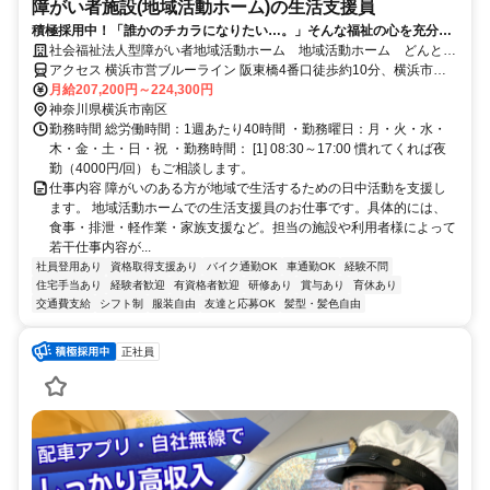
障がい者施設(地域活動ホーム)の生活支援員
積極採用中！「誰かのチカラになりたい…。」そんな福祉の心を充分に
活かせる生活支援員募集。
社会福祉法人型障がい者地域活動ホーム 地域活動ホーム どんとこ
い・みなみ
アクセス 横浜市営ブルーライン 阪東橋4番口徒歩約10分、横浜市営
ブルーライン 吉野町1番口徒歩約12分、京急本線 黄金町徒歩約14分
月給207,200円～224,300円
神奈川県横浜市南区
勤務時間 総労働時間：1週あたり40時間 ・勤務曜日：月・火・水・
木・金・土・日・祝 ・勤務時間： [1] 08:30～17:00 慣れてくれば夜
勤（4000円/回）もご相談します。
仕事内容 障がいのある方が地域で生活するための日中活動を支援し
ます。 地域活動ホームでの生活支援員のお仕事です。具体的には、
食事・排泄・軽作業・家族支援など。担当の施設や利用者様によって
若干仕事内容が...
社員登用あり
資格取得支援あり
バイク通勤OK
車通勤OK
経験不問
住宅手当あり
経験者歓迎
有資格者歓迎
研修あり
賞与あり
育休あり
交通費支給
シフト制
服装自由
友達と応募OK
髪型・髪色自由
正社員