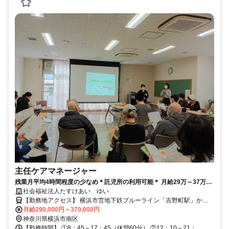
主任ケアマネージャー
残業月平均4時間程度の少なめ＊託児所の利用可能＊ 月給29万～37万で
安定して働ける＊主任ケアマネ（正社員）
社会福祉法人たすけあい ゆい
【勤務地アクセス】 横浜市営地下鉄ブルーライン「吉野町駅」から
月給290,000円～370,000円
徒歩8分 ※車通勤不可
神奈川県横浜市南区
【勤務時間】 ①8：45～17：45（休憩60分） ②12：10～21：