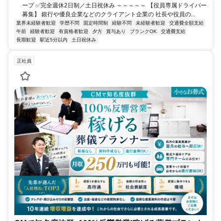
ープ ✅完全週休2日制／土日祝休み ～～～～～ 【役員専属ドライバー
募集】 銀行や優良企業などのクライアント企業の 社長や役員の...
業界未経験者歓迎
学歴不問
固定時間制
経験不問
未経験者歓迎
交通費全額支給
午前
経験者歓迎
有資格者歓迎
夕方
賞与あり
ブランクOK
交通費支給
長期歓迎
駅近5分以内
土日祝休み
正社員