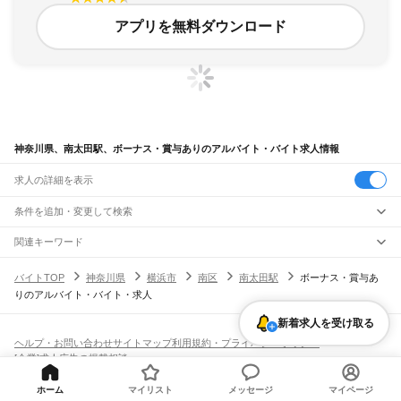
アプリを無料ダウンロード
神奈川県、南太田駅、ボーナス・賞与ありのアルバイト・バイト求人情報
求人の詳細を表示
条件を追加・変更して検索
市区町村を追加・変更
関連キーワード
完全在宅ワーク 全国
シール貼り 在宅
現在地周辺
ガチャガチャ
犬カフェ
神奈川県
駅を追加・変更
バイトTOP
神奈川県
横浜市
南区
南太田駅
ボーナス・賞与あ
神奈川県
すべて
りのアルバイト・バイト・求人
横浜市
すべて
職種を追加・変更
JR東海道本線(東京～熱海)
鶴見区
神奈川区
西区
中区
南区
保土ケ谷区
磯子区
金沢区
港北区
戸塚区
港南区
川崎駅
横浜駅
戸塚駅
大船駅
藤沢駅
辻堂駅
茅ケ崎駅
平塚駅
大磯駅
二宮駅
国府津駅
新着求人を受け取る
飲食・フードサービス
旭区
緑区
瀬谷区
栄区
泉区
青葉区
都筑区
特徴を追加・変更
鴨宮駅
小田原駅
早川駅
根府川駅
真鶴駅
湯河原駅
飲食・フードサービス
すべて
ヘルプ・お問い合わせ
サイトマップ
利用規約・プライバシーポリシー
川崎市
すべて
ホールスタッフ
キッチンスタッフ
皿洗い・洗い場
精肉・鮮魚加工
給食調理
人気
[企業]求人広告の掲載相談
JR南武線
川崎区
幸区
中原区
高津区
多摩区
宮前区
麻生区
雇用形態を追加・変更
パン屋（ベーカリー）
フードカウンター販売員
バー（BAR）・バーテンダー
日払いOK
高校生歓迎
学生歓迎
深夜の仕事
髪型・髪色自由
ひげOK
ネイルOK
川崎駅
尻手駅
矢向駅
鹿島田駅
平間駅
向河原駅
武蔵小杉駅
武蔵中原駅
武蔵新城駅
飲食店補助（開店・閉店準備）
飲食店（店長・マネージャー）
相模原市
すべて
ピアスOK
アルバイト・パート
履歴書不要
オープニングスタッフ
留学生・外国人活躍中
武蔵溝ノ口駅
津田山駅
久地駅
宿河原駅
登戸駅
中野島駅
稲田堤駅
八丁畷駅
ホーム
マイリスト
メッセージ
マイページ
都道府県を変更
営業・販売
緑区
中央区
南区