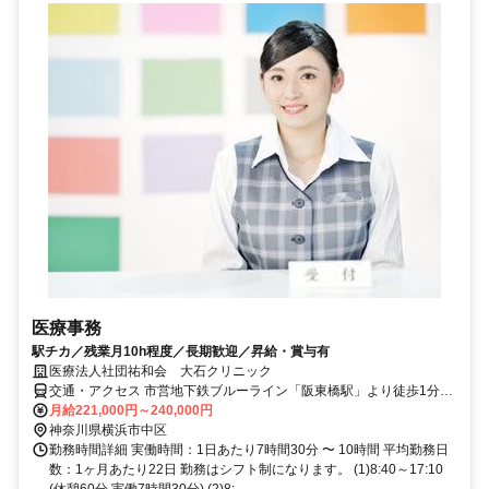
医療事務
駅チカ／残業月10h程度／長期歓迎／昇給・賞与有
医療法人社団祐和会 大石クリニック
交通・アクセス 市営地下鉄ブルーライン「阪東橋駅」より徒歩1分、
京浜急行「黄金町駅」より徒歩6分
月給221,000円～240,000円
神奈川県横浜市中区
勤務時間詳細 実働時間：1日あたり7時間30分 〜 10時間 平均勤務日
数：1ヶ月あたり22日 勤務はシフト制になります。 (1)8:40～17:10