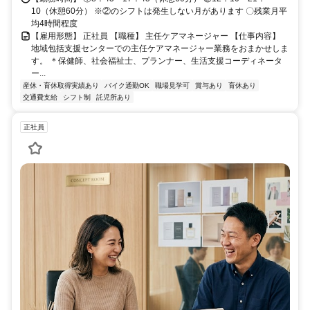
10（休憩60分） ※②のシフトは発生しない月があります 〇残業月平
均4時間程度
【雇用形態】 正社員 【職種】 主任ケアマネージャー 【仕事内容】
地域包括支援センターでの主任ケアマネージャー業務をおまかせしま
す。 ＊保健師、社会福祉士、プランナー、生活支援コーディネータ
ー...
産休・育休取得実績あり
バイク通勤OK
職場見学可
賞与あり
育休あり
交通費支給
シフト制
託児所あり
正社員