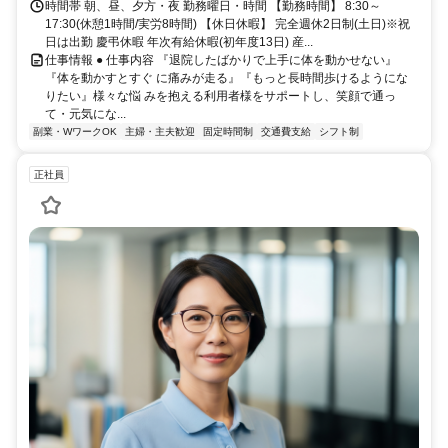
時間帯 朝、昼、夕方・夜 勤務曜日・時間 【勤務時間】 8:30～
17:30(休憩1時間/実労8時間) 【休日休暇】 完全週休2日制(土日)※祝
日は出勤 慶弔休暇 年次有給休暇(初年度13日) 産...
仕事情報 ● 仕事内容 『退院したばかりで上手に体を動かせない』
『体を動かすとすぐ に痛みが走る』『もっと長時間歩けるようにな
りたい』様々な悩 みを抱える利用者様をサポートし、笑顔で通っ
て・元気にな...
副業・WワークOK
主婦・主夫歓迎
固定時間制
交通費支給
シフト制
正社員