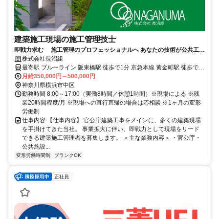
建築施工現場の施工管理技士
即戦力求む 施工管理のプロフェッショナルへ あなたの技術が公共工事
の未来をつくる。
株式会社長沼組
最寄駅 ブルーライン 阪東橋駅 徒歩で1分 京急本線 黄金町駅 徒歩で5
分
月給350,000円～500,000円
神奈川県横浜市中区
勤務時間 8:00～17:00（実働8時間／休憩1時間）※現場による ※残
業20時間程度/月 ※現場への直行直帰の場合は応相談 ※1ヶ月の変形
労働制
仕事内容 【仕事内容】 官公庁建築工事をメインに、多くの建築現場
を手掛けてきた当社。 事業拡大に伴い、即戦力として現場をリード
できる建築施工管理者を募集します。 ＜主な業務内容＞ ・官公庁・
公共施設...
変形労働時間制
ブランクOK
正社員