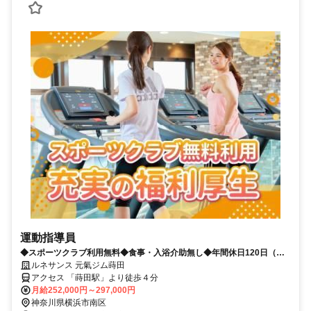
運動指導員
◆スポーツクラブ利用無料◆食事・入浴介助無し◆年間休日120日（土
日休み）◆残業少なめ
ルネサンス 元氣ジム蒔田
アクセス 「蒔田駅」より徒歩４分
月給252,000円～297,000円
神奈川県横浜市南区