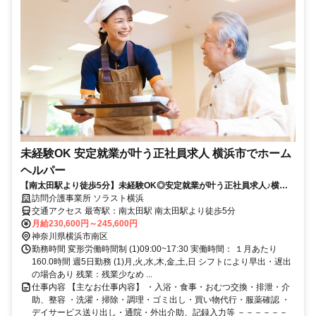
未経験OK 安定就業が叶う正社員求人 横浜市でホーム
ヘルパー
【南太田駅より徒歩5分】未経験OK◎安定就業が叶う正社員求人♪横浜
市でホームヘルパー募集
訪問介護事業所 ソラスト横浜
交通アクセス 最寄駅：南太田駅 南太田駅より徒歩5分
月給230,600円～245,600円
神奈川県横浜市南区
勤務時間 変形労働時間制 (1)09:00~17:30 実働時間： １月あたり
160.0時間 週5日勤務 (1)月,火,水,木,金,土,日 シフトにより早出・遅出
の場合あり 残業：残業少なめ ...
仕事内容 【主なお仕事内容】 ・入浴・食事・おむつ交換・排泄・介
助、整容 ・洗濯・掃除・調理・ゴミ出し・買い物代行・服薬確認 ・
デイサービス送り出し・通院・外出介助、記録入力等 －－－－－－