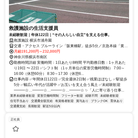
救護施設の生活支援員
未経験歓迎｜年休122日｜“その人らしい自立”を支える仕事。
救護施設 横浜市浦舟園
交通・アクセス ブルーライン「阪東橋駅」徒歩5分／京急本線「黄金
町駅」徒歩9分
月給191,200円～232,000円
神奈川県横浜市南区
勤務時間詳細 実働時間：1日あたり8時間 平均勤務日数：1ヶ月あた
り19日 〜 22日 ✅シフト制 （1ヶ月単位の変形労働時間制） 7:00～
16:00（休憩60分） 8:30～17:30（休憩6...
仕事内容 ✅年間休日122日 ✅完全週休2日制 ✅残業ほぼなし ✅駅徒歩
5分 ✅幅広い年代が活躍中 ✅お互いを支え合う風土 ✅未経験歓迎
━━━☆…━━━☆…━━━☆…━━━☆ ✨「人に寄り添う仕事...
業界未経験者歓迎
変形労働時間制
フリーター歓迎
経験不問
未経験者歓迎
住宅手当あり
交通費全額支給
有資格者歓迎
賞与あり
ブランクOK
育休あり
交通費支給
長期歓迎
駅近5分以内
正社員