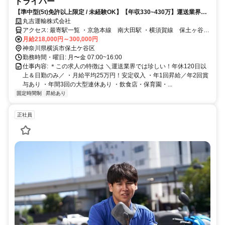
ドライバー
【準中型(5t)免許以上限定 / 未経験OK】【年収330~430万】運送業界の
常識を変える働き方、始めませんか？年間休日120日×土日休み×年3回大
丸吉運輸株式会社
型連休！
アクセス: 最寄駅一覧 ・京急本線 南大田駅 ・横須賀線 保土ヶ谷駅
・相鉄線 天王町駅
月給218,000円～300,000円
神奈川県横浜市保土ケ谷区
勤務時間・曜日: 月〜金 07:00~16:00
仕事内容: ＊この求人の特徴は ＼運送業界では珍しい！年休120日以
上＆日勤のみ／ ・月給平均25万円！安定収入 ・年1回昇給／年2回賞
与あり ・年間3回の大型連休あり ・飲食店・保育園・...
固定時間制
昇給あり
正社員