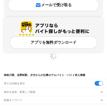
メールで受け取る
アプリを無料ダウンロード
神奈川県、吉野町駅、夕方からの仕事のアルバイト・バイト求人情報
求人の詳細を表示
条件を追加・変更して検索
市区町村を追加・変更
関連キーワード
完全在宅ワーク 全国
シール貼り 在宅
現在地周辺
ガチャガチャ
犬カフェ
神奈川県