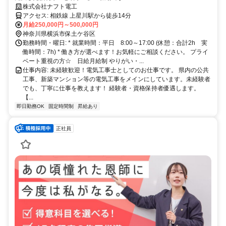
株式会社ナフト電工
アクセス: 相鉄線 上星川駅から徒歩14分
月給250,000円～500,000円
神奈川県横浜市保土ケ谷区
勤務時間・曜日: * 就業時間：平日 8:00～17:00 (休憩：合計2h 実
働時間：7h) * 働き方が選べます！お気軽にご相談ください。 プライ
ベート重視の方☆ 日給月給制 やりがい・...
仕事内容: 未経験歓迎！電気工事士としてのお仕事です。 県内の公共
工事、新築マンション等の電気工事をメインにしています。未経験者
でも、丁寧に仕事を教えます！ 経験者・資格保持者優遇します。
【...
即日勤務OK
固定時間制
昇給あり
正社員