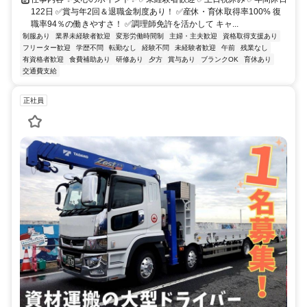
122日 ✅賞与年2回＆退職金制度あり！ ✅産休・育休取得率100% 復
職率94％の働きやすさ！ ✅調理師免許を活かして キャ...
制服あり
業界未経験者歓迎
変形労働時間制
主婦・主夫歓迎
資格取得支援あり
フリーター歓迎
学歴不問
転勤なし
経験不問
未経験者歓迎
午前
残業なし
有資格者歓迎
食費補助あり
研修あり
夕方
賞与あり
ブランクOK
育休あり
交通費支給
正社員