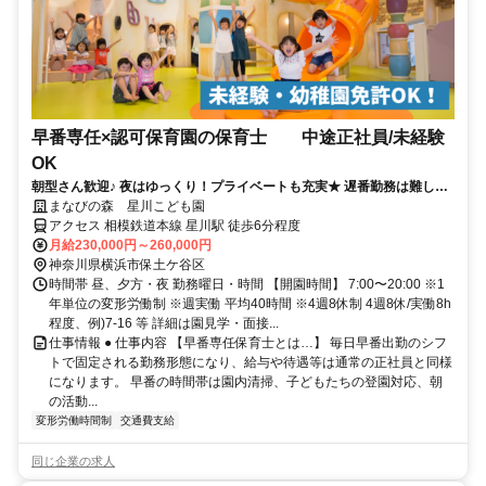
早番専任×認可保育園の保育士 中途正社員/未経験
OK
朝型さん歓迎♪ 夜はゆっくり！プライベートも充実★ 遅番勤務は難しい
けど正社員で働きたい方！
まなびの森 星川こども園
アクセス 相模鉄道本線 星川駅 徒歩6分程度
月給230,000円～260,000円
神奈川県横浜市保土ケ谷区
時間帯 昼、夕方・夜 勤務曜日・時間 【開園時間】 7:00〜20:00 ※1
年単位の変形労働制 ※週実働 平均40時間 ※4週8休制 4週8休/実働8h
程度、例)7-16 等 詳細は園見学・面接...
仕事情報 ● 仕事内容 【早番専任保育士とは…】 毎日早番出勤のシフ
トで固定される勤務形態になり、給与や待遇等は通常の正社員と同様
になります。 早番の時間帯は園内清掃、子どもたちの登園対応、朝
の活動...
変形労働時間制
交通費支給
同じ企業の求人