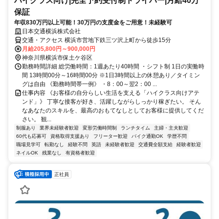
ハイクラス向け|完全予約受付制ドライバー|月給40万
保証
年収830万円以上可能！30万円の支度金をご用意！未経験可
日本交通横浜株式会社
交通・アクセス 横浜市営地下鉄三ツ沢上町から徒歩15分
月給205,800円～900,000円
神奈川県横浜市保土ケ谷区
勤務時間詳細 総労働時間：1週あたり40時間 ・シフト制 1日の実働時
間 13時間00分～16時間00分 ※1日3時間以上の休憩あり／タイミン
グは自由 《勤務時間帯一例》 ・8：00～翌2：00 ...
仕事内容 《お客様の自分らしい生活を支える「ハイクラス向けアテ
ンド」》 丁寧な接客が好き、活躍しながらしっかり稼ぎたい。 そん
なあなたのスキルを、最高のおもてなしとしてお客様に提供してくだ
さい。 観...
制服あり
業界未経験者歓迎
変形労働時間制
ランチタイム
主婦・主夫歓迎
60代も応募可
資格取得支援あり
フリーター歓迎
バイク通勤OK
学歴不問
職場見学可
転勤なし
経験不問
英語
未経験者歓迎
交通費全額支給
経験者歓迎
ネイルOK
残業なし
有資格者歓迎
正社員