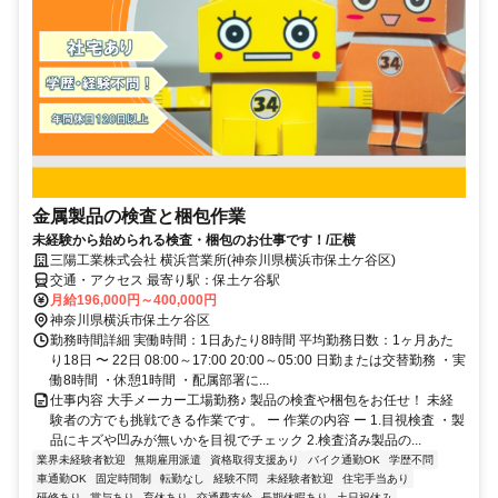
金属製品の検査と梱包作業
未経験から始められる検査・梱包のお仕事です！/正横
三陽工業株式会社 横浜営業所(神奈川県横浜市保土ケ谷区)
交通・アクセス 最寄り駅：保土ケ谷駅
月給196,000円～400,000円
神奈川県横浜市保土ケ谷区
勤務時間詳細 実働時間：1日あたり8時間 平均勤務日数：1ヶ月あた
り18日 〜 22日 08:00～17:00 20:00～05:00 日勤または交替勤務 ・実
働8時間 ・休憩1時間 ・配属部署に...
仕事内容 大手メーカー工場勤務♪ 製品の検査や梱包をお任せ！ 未経
験者の方でも挑戦できる作業です。 ー 作業の内容 ー 1.目視検査 ・製
品にキズや凹みが無いかを目視でチェック 2.検査済み製品の...
業界未経験者歓迎
無期雇用派遣
資格取得支援あり
バイク通勤OK
学歴不問
車通勤OK
固定時間制
転勤なし
経験不問
未経験者歓迎
住宅手当あり
研修あり
賞与あり
育休あり
交通費支給
長期休暇あり
土日祝休み