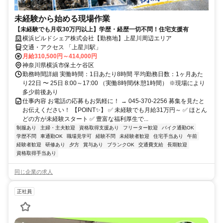
未経験から始める現場作業
【未経験でも月収30万円以上】学歴・経歴一切不問！住宅支援有
横浜ビルドシェア株式会社【勤務地】上星川周辺エリア
交通・アクセス 「上星川駅」
月給310,500円～414,000円
神奈川県横浜市保土ケ谷区
勤務時間詳細 実働時間：1日あたり8時間 平均勤務日数：1ヶ月あた
り22日 〜 25日 8:00～17:00 （実働8時間/休憩1時間） ※現場により
多少前後あり
仕事内容 お電話の応募もお気軽に！ → 045-370-2256 募集を見たと
お伝えください！ 【POINT✨】 ✅ 未経験でも月給31万円～ ✅ ほとん
どの方が未経験スタート ✅ 豊富な福利厚生で...
制服あり
主婦・主夫歓迎
資格取得支援あり
フリーター歓迎
バイク通勤OK
学歴不問
車通勤OK
職場見学可
経験不問
未経験者歓迎
住宅手当あり
午前
経験者歓迎
研修あり
夕方
賞与あり
ブランクOK
交通費支給
長期歓迎
資格取得手当あり
同じ企業の求人
正社員