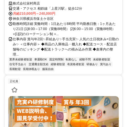
株式会社栄村商店
交通・アクセス 相鉄線「上星川駅」徒歩12分
月給210,000円～240,000円
神奈川県横浜市保土ケ谷区
勤務時間詳細 実働時間：1日あたり8時間 平均勤務日数：1ヶ月あた
り21日 [1]8:00～17:00（実働8時間） [2]6:00～15:00（実働8時間）
⭐[1][2]のローテーション制 ⭐...
仕事内容 賞与年2回✨昇給あり✨手当充実✨ 人気の土日祝休み×日勤の
み✨ ＜仕事内容＞ ◆商品の入庫検品・棚入れ ◆配送コース・配送店
舗毎のピッキング ◆配送トラックへの積み込み作業 ◆倉庫内の整
理...
業界未経験者歓迎
車通勤OK
固定時間制
転勤なし
経験不問
未経験者歓迎
住宅手当あり
交通費全額支給
経験者歓迎
有資格者歓迎
研修あり
賞与あり
長期歓迎
長期休暇あり
服装自由
正社員