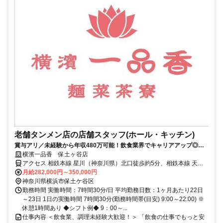
老舗タンメン店の店舗スタッフ(ホール・キッチン)
賞与アリ／未経験から年収480万可能！飲食業界でキャリアアップ◎マ
ネジメント初心者歓迎！”横浜”に根付いた働き方がしたい方大歓迎！
横濱一品香 保土ヶ谷店
アクセス 相鉄本線 星川（神奈川県）北口徒歩約5分、相鉄本線 天王
町YBP口徒歩約13分、相鉄本線 和田町南口徒歩約14分
月給282,000円～350,000円
神奈川県横浜市保土ケ谷区
勤務時間 実働時間：7時間30分/日 平均勤務日数：1ヶ月あたり22日
～23日 1日の実働時間 7時間30分(勤務時間帯(目安) 9:00～22:00) ※
休憩1時間あり ◆シフト例◆ 9：00～...
仕事内容 ＜飲食業、調理未経験大歓迎！＞ 「飲食の仕事でもっと安