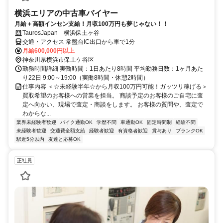
横浜エリアの中古車バイヤー
月給＋高額インセン支給！月収100万円も夢じゃない！！
TaurosJapan 横浜保土ヶ谷
交通・アクセス 常盤台IC出口から車で1分
月給600,000円以上
神奈川県横浜市保土ケ谷区
勤務時間詳細 実働時間：1日あたり8時間 平均勤務日数：1ヶ月あた
り22日 9:00～19:00（実働8時間・休憩2時間）
仕事内容 ＜☆未経験半年☆から月収100万円可能！ガッツリ稼げる＞
買取希望のお客様への営業を担当。 商談予定のお客様のご自宅に査
定へ向かい、現場で査定・商談をします。 お客様の質問や、査定で
わからな...
業界未経験者歓迎
バイク通勤OK
学歴不問
車通勤OK
固定時間制
経験不問
未経験者歓迎
交通費全額支給
経験者歓迎
有資格者歓迎
賞与あり
ブランクOK
駅近5分以内
友達と応募OK
正社員