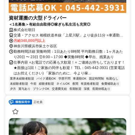
資材運搬の大型ドライバー
＜1名募集＞有給自由取得◎稼ぎも私生活も充実◎
株式会社朝日
交通・アクセス 相模鉄道本線「上星川駅」より徒歩11分 ⭐車通勤
OK！
月給340,000円以上
神奈川県横浜市保土ケ谷区
勤務時間詳細 実働時間：1日あたり8時間 平均勤務日数：1ヶ月あた
り20日 〜 23日 ⏰8:00～17:00 ◆実働8時間 ◆早出、残業あり
仕事内容 ⭐お電話での応募も大歓迎！⭐ ご連絡お待ちしております！
★面接は1回！ご家族の同伴も歓迎！ TEL：045-442-3931 (営業電話
はお控えください) 「家族のために、今より稼...
業界未経験者歓迎
バイク通勤OK
学歴不問
車通勤OK
固定時間制
転勤なし
未経験者歓迎
午前
経験者歓迎
ネイルOK
夜間
有資格者歓迎
食費補助あり
夕方
賞与あり
ブランクOK
交通費支給
長期歓迎
深夜
長期休暇あり
正社員