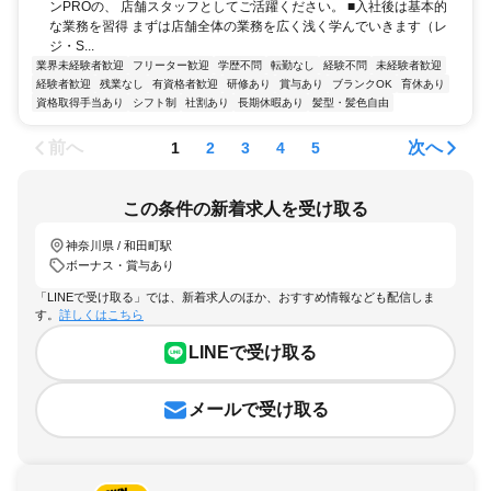
ンPROの、 店舗スタッフとしてご活躍ください。 ■入社後は基本的
な業務を習得 まずは店舗全体の業務を広く浅く学んでいきます（レ
ジ・S...
業界未経験者歓迎
フリーター歓迎
学歴不問
転勤なし
経験不問
未経験者歓迎
経験者歓迎
残業なし
有資格者歓迎
研修あり
賞与あり
ブランクOK
育休あり
資格取得手当あり
シフト制
社割あり
長期休暇あり
髪型・髪色自由
前へ
次へ
1
2
3
4
5
この条件の新着求人を受け取る
神奈川県 / 和田町駅
ボーナス・賞与あり
「LINEで受け取る」では、新着求人のほか、おすすめ情報なども配信しま
す。
詳しくはこちら
LINEで受け取る
メールで受け取る