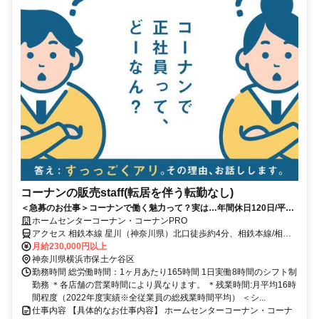
コーナンの販売staff(転居を伴う転勤なし)
＜急募のお仕事＞コーナンで働く魅力って？実は…年間休日120日/平均
残業14時間！
ホームセンターコーナン・コーナンPRO
アクセス 相鉄本線 星川（神奈川県）北口徒歩約4分、相鉄本線/相鉄
いずみ野線 天王町YBP口徒歩約9分、相鉄本線 和田町南口徒歩約14
月給230,000円以上
分 【重要】地域限定職の配属について：ご自身の自宅から片道90分
神奈川県横浜市保土ケ谷区
圏内の店舗へ配属となります。本求人の勤務地への配属は確約できま
勤務時間 総労働時間：1ヶ月あたり165時間 1日実働8時間のシフト制
せんのでご了承ください。
勤務 ＊各店舗の営業時間により異なります。 ＊残業時間:月平均16時
間程度（2022年度実績※全従業員の総残業時間平均） ＜シ...
仕事内容 【具体的なお仕事内容】 ホームセンターコーナン・コーナ