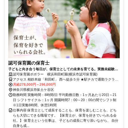
認可保育園の保育士
子どもと向き合う毎日が、保育士としての未来を育てる。実務未経験・
ブランクOK♪賞与年2回！チームで支え合う安心の保育環境！
認可保育園ポポラー 横浜和田町園(横浜市認可保育園)
アクセス 相鉄本線「和田町」 西へ徒歩５分 ★駅チカで通勤ラクラ
ク！
月給278,000円～296,000円
神奈川県横浜市保土ケ谷区
勤務時間 実働時間：8時間/日 平均勤務日数：1ヶ月あたり20日～21
日 シフトサイクル：1ヶ月 開園時間7：00～20：00の間でシフト制
※1日実働8時間、休憩1時間
仕事内容 保育士として成長することも、保育を楽しむことも、どち
らも大切にできる職場です。 【保育士が、保育を好きでいられる会
社。】 保育士という仕事は、 子どもの成長に寄り添いながら、 自分
自身も成...