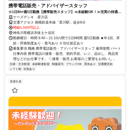
携帯電話販売・アドバイザースタッフ
☆1日8h×週5日勤務【携帯販売スタッフ】≪未経験OK！≫充実の待遇で
働きやすさ抜群◎
ケーズデンキ 星川店
交通アクセス 相模鉄道本線「星川駅」徒歩6分
時給1,500円以上
神奈川県横浜市保土ケ谷区
勤務曜日・時間 9:40～21:10の間で1日8時間 週5日勤務 ★年1回、昇
給・昇格制度あり・賞与あり ※当社規定あり
募集要項 職種 携帯電話販売・アドバイザースタッフ 雇用形態 パート
仕事内容 携帯電話の接客・販売、契約手続、レジ、品出し、商品管
理などのお仕事です。 ◇接客・販売 お客様のご要望をお伺いし...
主婦・主夫歓迎
未経験者歓迎
制服貸与
ブランクOK
育休あり
交通費支給
シフト制
社割あり
派遣社員