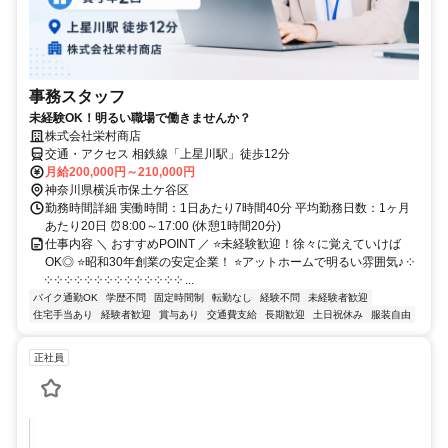
事務スタッフ
未経験OK！明るい職場で働きませんか？
株式会社栄村商店
交通・アクセス 相鉄線「上星川駅」徒歩12分
月給200,000円～210,000円
神奈川県横浜市保土ケ谷区
勤務時間詳細 実働時間：1日あたり7時間40分 平均勤務日数：1ヶ月
あたり20日 ⏰8:00～17:00 (休憩1時間20分)
仕事内容 ＼ おすすめPOINT ／ ⭐未経験歓迎！徐々に覚えていけば
OK◎ ⭐昭和30年創業の安定企業！ ⭐アットホームで明るい雰囲気♪ ༶
༶ ༶ ༶ ༶ ༶ ༶ ༶ ༶ ༶ ༶ ༶ ༶ ༶ ༶ ...
バイク通勤OK
学歴不問
固定時間制
転勤なし
経験不問
未経験者歓迎
住宅手当あり
経験者歓迎
賞与あり
交通費支給
長期歓迎
土日祝休み
服装自由
正社員