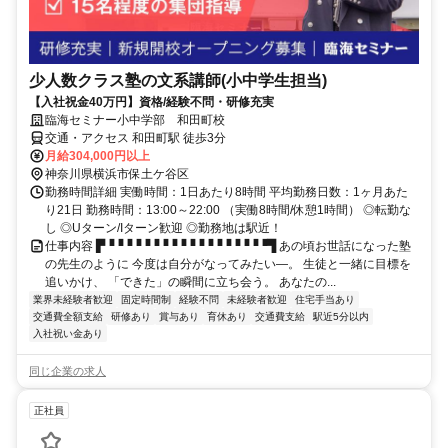
少人数クラス塾の文系講師(小中学生担当)
【入社祝金40万円】資格/経験不問・研修充実
臨海セミナー小中学部 和田町校
交通・アクセス 和田町駅 徒歩3分
月給304,000円以上
神奈川県横浜市保土ケ谷区
勤務時間詳細 実働時間：1日あたり8時間 平均勤務日数：1ヶ月あた
り21日 勤務時間：13:00～22:00 （実働8時間/休憩1時間） ◎転勤な
し ◎Uターン/Iターン歓迎 ◎勤務地は駅近！
仕事内容 ▛▝▝▝▝▝▝▝▝▝▝▝▝▝▝▝▝▝▝▜ あの頃お世話になった塾
の先生のように 今度は自分がなってみたい―。 生徒と一緒に目標を
追いかけ、 「できた」の瞬間に立ち会う。 あなたの...
業界未経験者歓迎
固定時間制
経験不問
未経験者歓迎
住宅手当あり
交通費全額支給
研修あり
賞与あり
育休あり
交通費支給
駅近5分以内
入社祝い金あり
同じ企業の求人
正社員