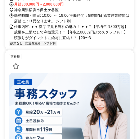
月給300,000円～2,000,000円
神奈川県横浜市保土ケ谷区
勤務時間・曜日: 10:00 ～ 19:00 実働時間：8時間/日 始業終業時間は
店舗により異なります。 シフト制
仕事内容: ▼▼ 数字で見る当社の魅力！ ▼▼ * 【平均年収800万超】
成果を上限なしで利益還元！ * 【年収2,000万円超のスタッフも！】
頑張りがダイレクトに給与に直結！ * 【20〜3...
残業なし
交通費支給
シフト制
正社員