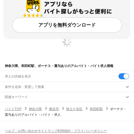
アプリを無料ダウンロード
神奈川県、和田町駅、ボーナス・賞与ありのアルバイト・バイト求人情報
求人の詳細を表示
条件を追加・変更して検索
市区町村を追加・変更
関連キーワード
完全在宅ワーク 全国
シール貼り 在宅
現在地周辺
ガチャガチャ
犬カフェ
神奈川県
駅を追加・変更
バイトTOP
神奈川県
横浜市
保土ケ谷区
和田町駅
ボーナス・
神奈川県
すべて
賞与ありのアルバイト・バイト・求人
横浜市
すべて
職種を追加・変更
JR東海道本線(東京～熱海)
鶴見区
神奈川区
西区
中区
南区
保土ケ谷区
磯子区
金沢区
港北区
戸塚区
港南区
川崎駅
横浜駅
戸塚駅
大船駅
藤沢駅
辻堂駅
茅ケ崎駅
平塚駅
大磯駅
二宮駅
国府津駅
飲食・フードサービス
旭区
緑区
瀬谷区
栄区
泉区
青葉区
都筑区
特徴を追加・変更
鴨宮駅
小田原駅
早川駅
根府川駅
真鶴駅
湯河原駅
飲食・フードサービス
すべて
ヘルプ・お問い合わせ
サイトマップ
利用規約・プライバシーポリシー
川崎市
すべて