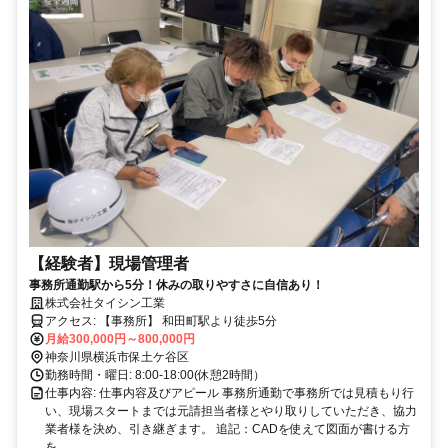
【経験者】現場管理者
事務所通勤駅から5分！休みの取りやすさに自信あり！
株式会社タイシン工業
アクセス: 【事務所】 和田町駅より徒歩5分
月給300,000円～800,000円
神奈川県横浜市保土ケ谷区
勤務時間・曜日: 8:00-18:00(休憩2時間）
仕事内容: 仕事内容及びアピール 事務所通勤で事務所では見積もり行
い、現場スタートまでは元請担当者様とやり取りしていただき、協力
業者様を決め、引き継ぎます。 追記：CADを使えて図面が書ける方
を...