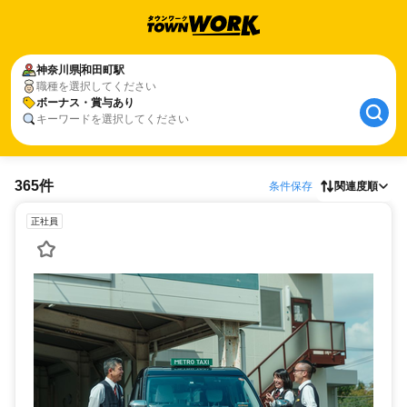
神奈川県
和田町駅
職種を選択してください
ボーナス・賞与あり
キーワードを選択してください
365件
条件保存
関連度順
正社員