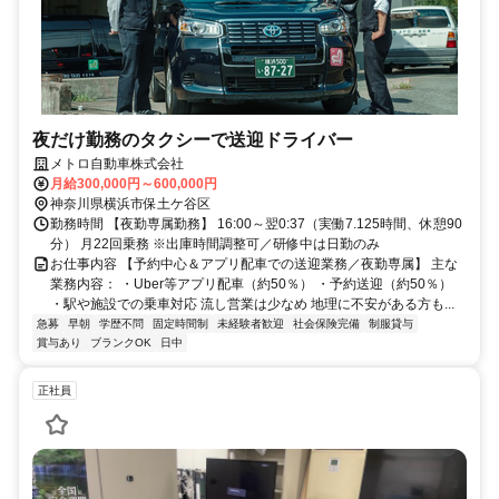
夜だけ勤務のタクシーで送迎ドライバー
メトロ自動車株式会社
月給300,000円～600,000円
神奈川県横浜市保土ケ谷区
勤務時間 【夜勤専属勤務】 16:00～翌0:37（実働7.125時間、休憩90
分） 月22回乗務 ※出庫時間調整可／研修中は日勤のみ
お仕事内容 【予約中心＆アプリ配車での送迎業務／夜勤専属】 主な
業務内容： ・Uber等アプリ配車（約50％） ・予約送迎（約50％）
・駅や施設での乗車対応 流し営業は少なめ 地理に不安がある方も...
急募
早朝
学歴不問
固定時間制
未経験者歓迎
社会保険完備
制服貸与
賞与あり
ブランクOK
日中
正社員