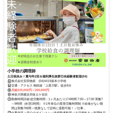
小学校の調理師
土日祝休み！賞与年2回＆福利厚生抜群◎未経験者歓迎(04)
株式会社安田物産 (04)4419坂本小学校
交通・アクセス 相鉄線「上星川駅」徒歩8分
月給220,000円～260,000円
神奈川県横浜市保土ケ谷区
勤務時間詳細 総労働時間：1ヶ月あたり174時間 7:00～17:00 実働7
～9時間（休憩1時間） ※1年単位の変形労働時間制 ※給食がない期
間は実働7時間 ✅残業なしで定時に退勤可能！ ✅仕事...
仕事内容 ✨安心のポイント✨ ✅未経験者歓迎 ✅土日祝休み ✅年間休日