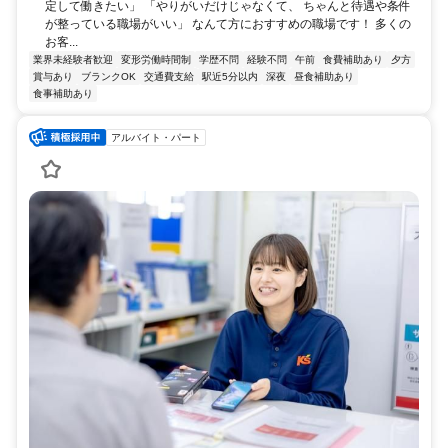
定して働きたい」 「やりがいだけじゃなくて、 ちゃんと待遇や条件
が整っている職場がいい」 なんて方におすすめの職場です！ 多くの
お客...
業界未経験者歓迎
変形労働時間制
学歴不問
経験不問
午前
食費補助あり
夕方
賞与あり
ブランクOK
交通費支給
駅近5分以内
深夜
昼食補助あり
食事補助あり
アルバイト・パート