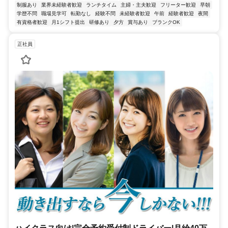
制服あり
業界未経験者歓迎
ランチタイム
主婦・主夫歓迎
フリーター歓迎
早朝
学歴不問
職場見学可
転勤なし
経験不問
未経験者歓迎
午前
経験者歓迎
夜間
有資格者歓迎
月1シフト提出
研修あり
夕方
賞与あり
ブランクOK
正社員