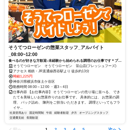
そうてつローゼンの惣菜スタッフ_アルバイト
_08:00~12:00
食べるのが好きな方歓迎♪未経験から始められる調理のお仕事です＊プラ
イベートとの両立も可能です！
そうてつローゼン そうてつローゼン 笹山店(フレッシュフーズ)
アクセス 相鉄・JR直通線西谷駅より 徒歩約13分
時給1,225円
神奈川県横浜市保土ケ谷区
勤務時間 08:00～12:00 ・週3～4日
仕事内容 【お仕事内容】 そうてつローゼンの売り場に並べる、 でき
たて＆美味しいお惣菜作りのお仕事です。 具体的には、 お惣菜の調
理、 パック詰め、 陳列をご担当いただきます。 調理といってもフラ
イヤ...
社員登用あり
固定時間制
午前
経験者歓迎
夕方
オープニングスタッフ
交通費支給
長期歓迎
前へ
次へ
1
2
3
4
5