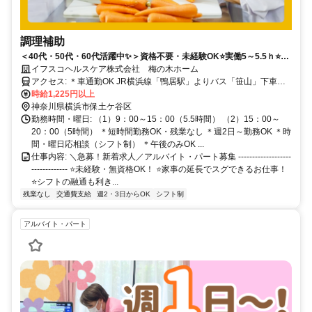
調理補助
＜40代・50代・60代活躍中✨＞資格不要・未経験OK⭐️実働5～5.5ｈ⭐️週
2日～OK⭐️車通勤OK⭐残業なし⭐️Wワークや扶養内などOK⭐️
イフスコヘルスケア株式会社 梅の木ホーム
アクセス: ＊車通勤OK JR横浜線「鴨居駅」よりバス「笹山」下車徒
歩3分 ＊「鴨居駅」より市営バス「笹山団地」行き乗車約5分 ＊JR横
時給1,225円以上
浜駅西口より市営バス「笹山団地」行き乗車約30分、 「上菅田町」
神奈川県横浜市保土ケ谷区
下車徒歩5分も可 ＊「新横浜駅」から電車6分、「菊名駅」から電車7
勤務時間・曜日: （1）9：00～15：00（5.5時間） （2）15：00～
分、 「長津田駅」から電車12分、「町田駅」から電車20分 ＊横浜市
20：00（5時間） ＊短時間勤務OK・残業なし ＊週2日～勤務OK ＊時
緑区/旭区/神奈川区/都筑区など 近隣エリアから通う方も活躍中
間・曜日応相談（シフト制） ＊午後のみOK ...
仕事内容: ＼急募！新着求人／アルバイト・パート募集 -------------------
------------- ⭐未経験・無資格OK！ ⭐家事の延長でスグできるお仕事！
⭐シフトの融通も利き...
残業なし
交通費支給
週2・3日からOK
シフト制
アルバイト・パート