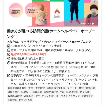
働き方が選べる訪問介護(ホームヘルパー) オープニ
ング
あなたは、キャリアアップ？それともマイペース？★オープニング
A-Smile西谷【2026年7月オープン予定】
交通・アクセス 相鉄本線、相鉄新横浜線「西谷駅」より徒歩5分
月給310,160円～409,810円
神奈川県横浜市保土ケ谷区
勤務時間詳細 実働時間：1日あたり8時間 平均勤務日数：1ヶ月あた
り20日 〜 22日 9:00〜18:00 (休憩時間 60分） ◎残業は月10〜20時
間程度です！ ◎お客様のご依頼により前後する...
仕事内容 ＜2026年7月オープンの新事業所！オープニングスタッフ募
集♪＞ ＼✨あなたはどっち？✨／ 👉 キャリアアップしたい？ 👉 それ
とも、無理なく働きたい？ アカリエなら、 「キャリアを目指...
業界未経験者歓迎
主婦・主夫歓迎
資格取得支援あり
フリーター歓迎
学歴不問
職場見学可
転勤なし
経験不問
未経験者歓迎
午前
経験者歓迎
ネイルOK
有資格者歓迎
研修あり
夕方
ブランクOK
オープニングスタッフ
交通費支給
長期歓迎
駅近5分以内