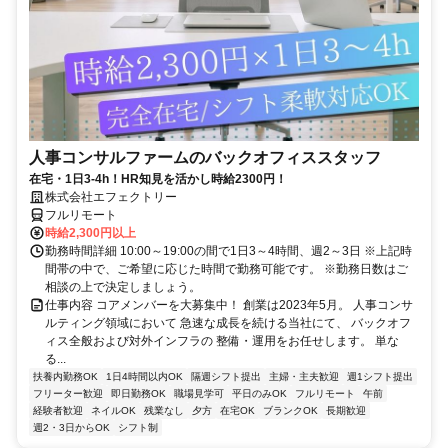
人事コンサルファームのバックオフィススタッフ
在宅・1日3-4h！HR知見を活かし時給2300円！
株式会社エフェクトリー
フルリモート
時給2,300円以上
勤務時間詳細 10:00～19:00の間で1日3～4時間、週2～3日 ※上記時
間帯の中で、ご希望に応じた時間で勤務可能です。 ※勤務日数はご
相談の上で決定しましょう。
仕事内容 コアメンバーを大募集中！ 創業は2023年5月。 人事コンサ
ルティング領域において 急速な成長を続ける当社にて、 バックオフ
ィス全般および対外インフラの 整備・運用をお任せします。 単な
る...
扶養内勤務OK
1日4時間以内OK
隔週シフト提出
主婦・主夫歓迎
週1シフト提出
フリーター歓迎
即日勤務OK
職場見学可
平日のみOK
フルリモート
午前
経験者歓迎
ネイルOK
残業なし
夕方
在宅OK
ブランクOK
長期歓迎
週2・3日からOK
シフト制