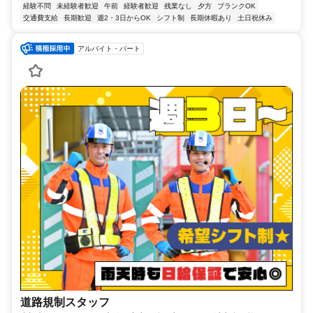
経験不問
未経験者歓迎
午前
経験者歓迎
残業なし
夕方
ブランクOK
交通費支給
長期歓迎
週2・3日からOK
シフト制
長期休暇あり
土日祝休み
アルバイト・パート
道路規制スタッフ