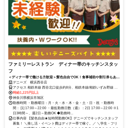
ファミリーレストラン ディナー帯のキッチンスタッ
フ
＜ディナー帯で働ける方歓迎＞髪色自由でOK！食事補助や割引券もあっ
て、夜ごはんどきにうれしいバイトです◎
デニーズ 横浜西谷店
アクセス 相鉄本線 西谷北口徒歩約8分、相鉄本線/相鉄いずみ野線 鶴
ヶ峰南口徒歩約17分、相鉄本線 上星川南口徒歩約31分 西谷駅より徒
時給1,225円以上
歩8分
神奈川県横浜市旭区
勤務時間 ・勤務曜日：月・火・水・木・金・土・日・祝 ・勤務時
間： [1] 17:00～22:00 ・最低勤務日数（週）：2日 17:00～22:00 ※1
日3時間～、週2日～勤務OK ◆勤務時...
仕事内容 【髪色自由★短時間勤務OK】デニーズでキッチンスタッフ
募集！ ＼推し活・イベント費はディナー帯で稼ぐ。／ ＼学生・フリ