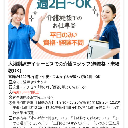
入浴訓練デイサービスでの介護スタッフ(無資格・未経
験OK)
高時給1380円♪午前・午後・フルタイムが選べて週2日～OK
楽らく湯輝き保土ヶ谷
交通・アクセス ｢鶴ヶ峰｣｢西谷｣駅より徒歩15分
時給1,380円以上
神奈川県横浜市保土ケ谷区
勤務時間詳細 【日勤のみ】 [1]8:30～17:30/実働8時間 [2]8:30～12:30/
実働4時間 [3]13:30～17:30/実働4時間 ★[1]休憩1時間 ★残業ナシの定
時終業 ★夜勤...
仕事内容 「家の近所で働きたい！」 「未経験から始めたい！」 「ま
ずは週1日くらいで！」 「土日祝はやすみたい！」 「いつかは正社員