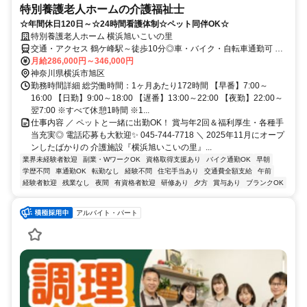
特別養護老人ホームの介護福祉士
☆年間休日120日～☆24時間看護体制☆ペット同伴OK☆
特別養護老人ホーム 横浜旭いこいの里
交通・アクセス 鶴ケ峰駅～徒歩10分◎車・バイク・自転車通勤可 ★
交通費全額支給★
月給286,000円～346,000円
神奈川県横浜市旭区
勤務時間詳細 総労働時間：1ヶ月あたり172時間 【早番】7:00～
16:00 【日勤】9:00～18:00 【遅番】13:00～22:00 【夜勤】22:00～
翌7:00 ※すべて休憩1時間 ※1...
仕事内容 ／ ペットと一緒に出勤OK！ 賞与年2回＆福利厚生・各種手
当充実◎ 電話応募も大歓迎✨ 045-744-7718 ＼ 2025年11月にオープ
ンしたばかりの 介護施設『横浜旭いこいの里』...
業界未経験者歓迎
副業・WワークOK
資格取得支援あり
バイク通勤OK
早朝
学歴不問
車通勤OK
転勤なし
経験不問
住宅手当あり
交通費全額支給
午前
経験者歓迎
残業なし
夜間
有資格者歓迎
研修あり
夕方
賞与あり
ブランクOK
アルバイト・パート