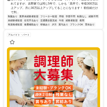
れてますが、吉野家では同じ5年で、しかも「高卒で」年収300万以
上アップ。月に30万以上アップしてることになります！ 初任給だけ
で判...
制服あり
業界未経験者歓迎
フリーター歓迎
早朝
学歴不問
転勤なし
経験不問
未経験者歓迎
住宅手当あり
交通費全額支給
午前
経験者歓迎
夜間
有資格者歓迎
食費補助あり
研修あり
夕方
賞与あり
ブランクOK
育休あり
アルバイト・パート