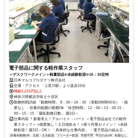
電子部品に関する軽作業スタッフ
＜デスクワークメイン＞軽量部品✨未経験歓迎✨16：30定時
日本マルコプロダクツ株式会社
交通・アクセス 「上星川駅」より徒歩10分
時給1,225円以上
神奈川県横浜市保土ケ谷区
勤務時間詳細 「勤務時間」 9：30～16：30 （実動5時間45分） ・残
業なし ・扶養内範囲の勤務Ok 「休憩時間」 12：00～13：00 15：
00～15：15 「最低勤務日数」 週3日～
仕事内容 ＊新着求人！アルバイト・パート ＜電子部品会社での軽作
業スタッフ＞ ⭐残業無し！土日祝休み！ ⭐座り作業がメイン！ ⭐未経
験歓迎！週3日～OK！ 「具体的な仕事内容」 ・電子部品の組み立...
扶養内勤務OK
主婦・主夫歓迎
フリーター歓迎
学歴不問
平日のみOK
転勤なし