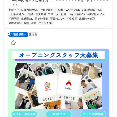
ーターの“夜型さん”集まれ！／ ＊＊＊＊＊＊＊ＰＯＩＮＴ＊＊＊＊＊
＊＊ ...
制服あり
扶養内勤務OK
社員登用あり
副業・WワークOK
1日4時間以内OK
土日祝のみOK
主婦・主夫歓迎
フリーター歓迎
バイク通勤OK
給料前払いOK
学歴不問
車通勤OK
固定時間制
平日のみOK
学生歓迎
未経験者歓迎
経験者歓迎
夜間
夕方
ブランクOK
正社員