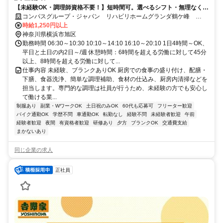
【未経験OK・調理師資格不要！】短時間可。選べるシフト・無理なく安
定ワーク！
コンパスグループ・ジャパン リハビリホームグランダ鶴ケ峰
39606_p
時給1,250円以上
神奈川県横浜市旭区
勤務時間 06:30～10:30 10:10～14:10 16:10～20:10 1日4時間～OK、
平日と土日の内2日～/週 休憩時間：6時間を超える労働に対して45分
以上、8時間を超える労働に対して...
仕事内容 未経験、ブランクありOK 厨房での食事の盛り付け、配膳・
下膳、食器洗浄、簡単な調理補助、食材の仕込み、厨房内清掃などを
担当します。専門的な調理は社員が行うため、未経験の方でも安心し
て働ける業...
制服あり
副業・WワークOK
土日祝のみOK
60代も応募可
フリーター歓迎
バイク通勤OK
学歴不問
車通勤OK
転勤なし
経験不問
未経験者歓迎
午前
経験者歓迎
夜間
有資格者歓迎
研修あり
夕方
ブランクOK
交通費支給
まかないあり
同じ企業の求人
正社員