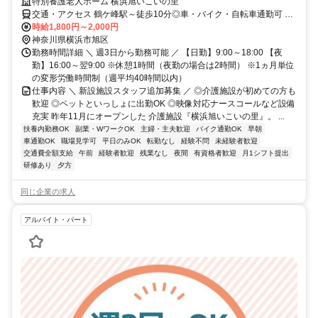
特別養護老人ホーム 横浜旭いこいの里
交通・アクセス 鶴ケ峰駅～徒歩10分◎車・バイク・自転車通勤可 ★
交通費全額支給★
時給1,800円～2,000円
神奈川県横浜市旭区
勤務時間詳細 ＼ 週3日から勤務可能 ／ 【日勤】9:00～18:00 【夜
勤】16:00～翌9:00 ※休憩1時間（夜勤の場合は2時間） ※1ヵ月単位
の変形労働時間制（週平均40時間以内）
仕事内容 ＼ 新設施設スタッフ追加募集 ／ ◎介護施設が初めての方も
歓迎 ◎ペットといっしょに出勤OK ◎映像対応ナースコールなど設備
充実 昨年11月にオープンした 介護施設『横浜旭いこいの里』。 ...
扶養内勤務OK
副業・WワークOK
主婦・主夫歓迎
バイク通勤OK
早朝
車通勤OK
職場見学可
平日のみOK
転勤なし
経験不問
未経験者歓迎
交通費全額支給
午前
経験者歓迎
残業なし
夜間
有資格者歓迎
月1シフト提出
研修あり
夕方
同じ企業の求人
アルバイト・パート