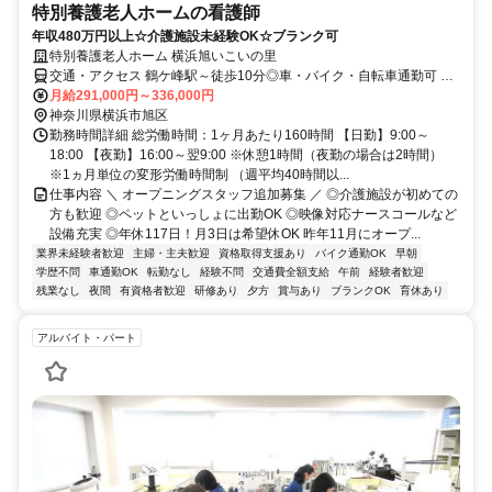
特別養護老人ホームの看護師
年収480万円以上☆介護施設未経験OK☆ブランク可
特別養護老人ホーム 横浜旭いこいの里
交通・アクセス 鶴ケ峰駅～徒歩10分◎車・バイク・自転車通勤可 ★
交通費全額支給★
月給291,000円～336,000円
神奈川県横浜市旭区
勤務時間詳細 総労働時間：1ヶ月あたり160時間 【日勤】9:00～
18:00 【夜勤】16:00～翌9:00 ※休憩1時間（夜勤の場合は2時間）
※1ヵ月単位の変形労働時間制 （週平均40時間以...
仕事内容 ＼ オープニングスタッフ追加募集 ／ ◎介護施設が初めての
方も歓迎 ◎ペットといっしょに出勤OK ◎映像対応ナースコールなど
設備充実 ◎年休117日！月3日は希望休OK 昨年11月にオープ...
業界未経験者歓迎
主婦・主夫歓迎
資格取得支援あり
バイク通勤OK
早朝
学歴不問
車通勤OK
転勤なし
経験不問
交通費全額支給
午前
経験者歓迎
残業なし
夜間
有資格者歓迎
研修あり
夕方
賞与あり
ブランクOK
育休あり
アルバイト・パート