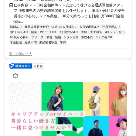
仕事内容 ＜＜日給全額保障＞＞安定して稼げる交通誘導警備スタッ
フ 神奈川県内の交通誘導警備をお任せします。 車両や歩行者の安全
誘導が中心のシンプル業務。 30分で終わっても日給1万3800円全額
保障...
制服あり
業界未経験者歓迎
短期（3ヵ月以内）
扶養内勤務OK
社員登用あり
週1日からOK
副業・WワークOK
土日祝のみOK
主婦・主夫歓迎
週1シフト提出
60代も応募可
フリーター歓迎
短期
シフト自由
学歴不問
平日のみOK
学生歓迎
経験不問
未経験者歓迎
午前
同じ企業の求人
正社員