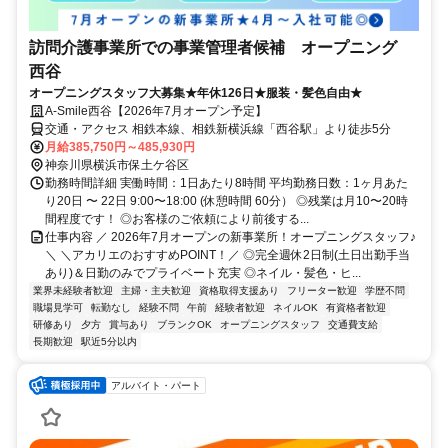
訪問介護事業所での事業管理者候補 オープニング
西谷
オープニングスタッフ大募集★年休126日★服装・髪色自由★
A-Smile西谷【2026年7月オープン予定】
交通・アクセス 相鉄本線、相鉄新横浜線「西谷駅」より徒歩5分
月給385,750円～485,930円
神奈川県横浜市保土ケ谷区
勤務時間詳細 実働時間：1日あたり8時間 平均勤務日数：1ヶ月あた
り20日 〜 22日 9:00〜18:00 (休憩時間 60分） ◎残業は月10〜20時
間程度です！ ◎お客様のご依頼により前後する...
仕事内容 ／ 2026年7月オープンの新事業所！オープニングスタッフ♪
＼ ＼アカリエのおすすめPOINT！／ ◎完全週休2日制(土日出勤手当
あり)＆日勤のみでプライベート充実 ◎ネイル・髪色・ヒ...
業界未経験者歓迎
主婦・主夫歓迎
資格取得支援あり
フリーター歓迎
学歴不問
職場見学可
転勤なし
経験不問
午前
経験者歓迎
ネイルOK
有資格者歓迎
研修あり
夕方
賞与あり
ブランクOK
オープニングスタッフ
交通費支給
長期歓迎
駅近5分以内
アルバイト・パート