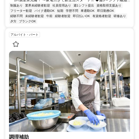
1R個室寮完備！ ⇒家電付きで新生活スタート☆ ◆週3～シフト融通...
制服あり
業界未経験者歓迎
社員登用あり
週1シフト提出
資格取得支援あり
フリーター歓迎
バイク通勤OK
短期
学歴不問
車通勤OK
即日勤務OK
経験不問
未経験者歓迎
午前
経験者歓迎
即日払いOK
有資格者歓迎
研修あり
夕方
ブランクOK
アルバイト・パート
調理補助