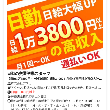
日勤の交通誘導スタッフ
【日給1万3800円～×全額保障】週払いOK！月収46万円以上可◎入社祝
い金あり！月1日～自由シフト！＜短期OK・長期OK＞＜150名大募集＞
株式会社アスカ
アクセス 相鉄本線/相鉄いずみ野線 西谷北口徒歩約6分、相鉄本線 上
星川南口徒歩約18分、ＪＲ相鉄直通線/ＪＲ横須賀線 羽沢横浜国大徒
日給13,800円以上
歩約26分 ＜現場＞西谷駅周辺、等★直行直帰OK
神奈川県横浜市保土ケ谷区
勤務時間 実働時間：8時間/日 平均勤務日数：1ヶ月あたり10日～18
日 ・勤務曜日：月・火・水・木・金・土・日・祝 ・勤務時間： [1]
08:30～17:30 ・最低勤務日数（週）：1日 ...