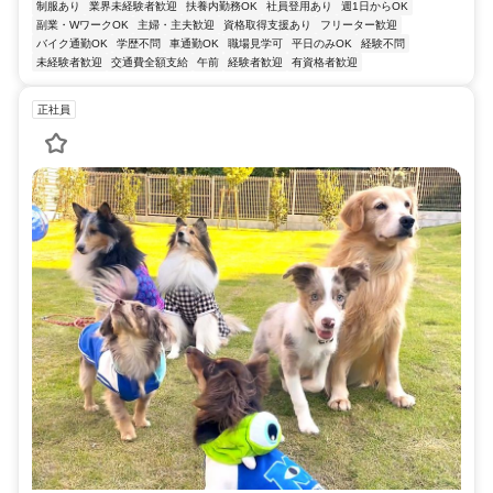
制服あり
業界未経験者歓迎
扶養内勤務OK
社員登用あり
週1日からOK
副業・WワークOK
主婦・主夫歓迎
資格取得支援あり
フリーター歓迎
バイク通勤OK
学歴不問
車通勤OK
職場見学可
平日のみOK
経験不問
未経験者歓迎
交通費全額支給
午前
経験者歓迎
有資格者歓迎
正社員