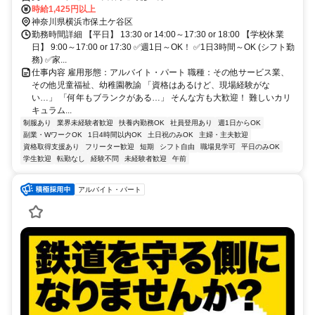
時給1,425円以上
神奈川県横浜市保土ケ谷区
勤務時間詳細 【平日】 13:30 or 14:00～17:30 or 18:00 【学校休業
日】 9:00～17:00 or 17:30 ✅週1日～OK！ ✅1日3時間～OK (シフト勤
務) ✅家...
仕事内容 雇用形態：アルバイト・パート 職種：その他サービス業、
その他児童福祉、幼稚園教諭 「資格はあるけど、現場経験がな
い…」 「何年もブランクがある…」 そんな方も大歓迎！ 難しいカリ
キュラム...
制服あり
業界未経験者歓迎
扶養内勤務OK
社員登用あり
週1日からOK
副業・WワークOK
1日4時間以内OK
土日祝のみOK
主婦・主夫歓迎
資格取得支援あり
フリーター歓迎
短期
シフト自由
職場見学可
平日のみOK
学生歓迎
転勤なし
経験不問
未経験者歓迎
午前
アルバイト・パート