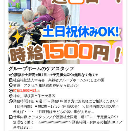
グループホームのケアスタッフ
⭐介護福祉士限定⭐週1日～⭐予定優先OK⭐無理なく働く⭐
社会福祉法人幸済会 高齢者グループホームかわしまの園
交通・アクセス 相鉄線西谷駅から徒歩7分
時給1,500円以上
神奈川県横浜市保土ケ谷区
勤務時間詳細 ★週1日～勤務OK 働き方はお気軽にご相談ください♪
【勤務時間】 ■ 08:30～17:30（休憩60分） ＼勤務時間の相談OK／
例えば・・・ 「月曜日は子どもの習い事があるか...
仕事内容 ケアスタッフ／介護福祉士限定！週1日～！予定優先OK！
無理なく働く！ ///////////////////////////////// ＼勤務時間・お休みの相談OK！／
基本は8:3...