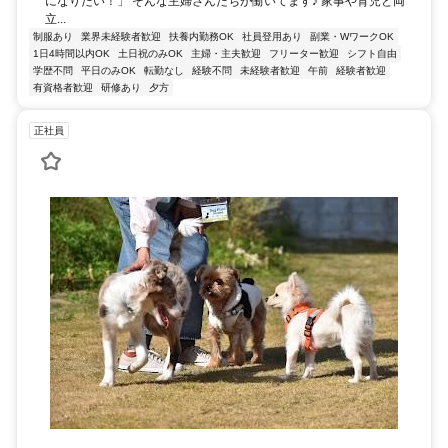
になりたい！」 そんな主婦さんたちが働いてます♪ 家事や育児と両
立...
制服あり
業界未経験者歓迎
扶養内勤務OK
社員登用あり
副業・WワークOK
1日4時間以内OK
土日祝のみOK
主婦・主夫歓迎
フリーター歓迎
シフト自由
学歴不問
平日のみOK
転勤なし
経験不問
未経験者歓迎
午前
経験者歓迎
有資格者歓迎
研修あり
夕方
正社員