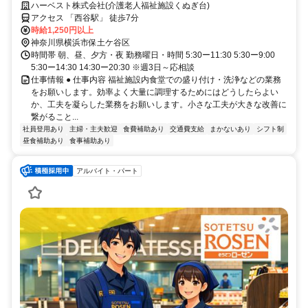
ください♪
ハーベスト株式会社(介護老人福祉施設くぬぎ台)
アクセス 「西谷駅」 徒歩7分
時給1,250円以上
神奈川県横浜市保土ケ谷区
時間帯 朝、昼、夕方・夜 勤務曜日・時間 5:30ー11:30 5:30ー9:00
5:30ー14:30 14:30ー20:30 ※週3日～応相談
仕事情報 ● 仕事内容 福祉施設内食堂での盛り付け・洗浄などの業務
をお願いします。効率よく大量に調理するためにはどうしたらよい
か、工夫を凝らした業務をお願いします。小さな工夫が大きな改善に
繋がること...
社員登用あり
主婦・主夫歓迎
食費補助あり
交通費支給
まかないあり
シフト制
昼食補助あり
食事補助あり
アルバイト・パート