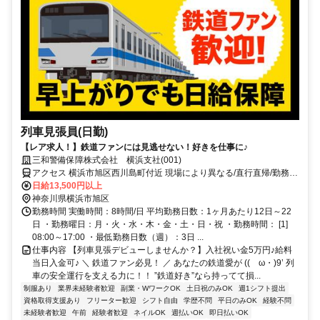
列車見張員(日勤)
【レア求人！】鉄道ファンには見逃せない！好きを仕事に♪
三和警備保障株式会社 横浜支社(001)
アクセス 横浜市旭区西川島町付近 現場により異なる/直行直帰/勤務地
相談可 ■週3日～■電話面接■即日勤務
日給13,500円以上
神奈川県横浜市旭区
勤務時間 実働時間：8時間/日 平均勤務日数：1ヶ月あたり12日～22
日 ・勤務曜日：月・火・水・木・金・土・日・祝 ・勤務時間： [1]
08:00～17:00 ・最低勤務日数（週）：3日 ...
仕事内容 【列車見張デビューしませんか？】入社祝い金5万円♪給料
当日入金可♪ ＼ 鉄道ファン必見！ ／ あなたの鉄道愛が ((ゝω・)9’ 列
車の安全運行を支える力に！！ ”鉄道好き”なら持ってて損...
制服あり
業界未経験者歓迎
副業・WワークOK
土日祝のみOK
週1シフト提出
資格取得支援あり
フリーター歓迎
シフト自由
学歴不問
平日のみOK
経験不問
未経験者歓迎
午前
経験者歓迎
ネイルOK
週払いOK
即日払いOK