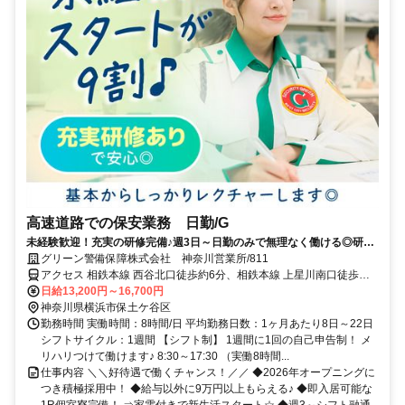
高速道路での保安業務 日勤/G
未経験歓迎！充実の研修完備♪週3日～日勤のみで無理なく働ける◎研修
中から日払い可能！
グリーン警備保障株式会社 神奈川営業所/811
アクセス 相鉄本線 西谷北口徒歩約6分、相鉄本線 上星川南口徒歩約
18分、ＪＲ相鉄直通線/ＪＲ横須賀線 羽沢横浜国大徒歩約26分 西谷駅
日給13,200円～16,700円
周辺の現場★直行直帰OK★神奈川県内に現場多数
神奈川県横浜市保土ケ谷区
勤務時間 実働時間：8時間/日 平均勤務日数：1ヶ月あたり8日～22日
シフトサイクル：1週間 【シフト制】 1週間に1回の自己申告制！ メ
リハリつけて働けます♪ 8:30～17:30 （実働8時間...
仕事内容 ＼＼好待遇で働くチャンス！／／ ◆2026年オープニングに
つき積極採用中！ ◆給与以外に9万円以上もらえる♪ ◆即入居可能な