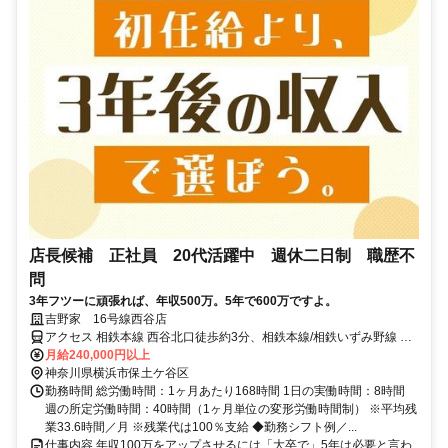
店長候補 正社員 20代活躍中 週休二日制 職歴不
問
3年フツーに頑張れば、年収500万。5年で600万ですよ。
吉野家 16号線西谷店
アクセス 相鉄本線 西谷北口徒歩約3分、相鉄本線/相鉄いずみ野線 鶴
ヶ峰南口徒歩約21分、相鉄本線 上星川南口徒歩約25分 ※エリア限定
月給240,000円以上
採用を実施しております。基本的に転居は発生しません。 ※配属店
神奈川県横浜市保土ケ谷区
舗は人員状況により決定します。
勤務時間 総労働時間：1ヶ月あたり168時間 1日の実働時間：8時間
週の所定労働時間：40時間（1ヶ月単位の変形労働時間制） ※平均残
業33.6時間／月 ※残業代は100％支給 ◆勤務シフト例／...
仕事内容 年収100万をアップさせるには「大卒で」5年は必要と言わ