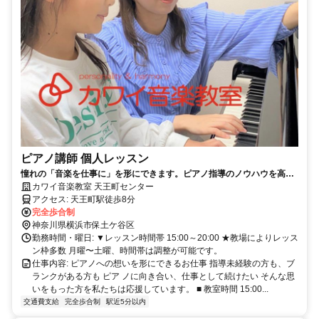
ピアノ講師 個人レッスン
憧れの「音楽を仕事に」を形にできます。ピアノ指導のノウハウを高め
ながら長く活躍できる環境です。個別相談会にお越しください。
カワイ音楽教室 天王町センター
アクセス: 天王町駅徒歩8分
完全歩合制
神奈川県横浜市保土ケ谷区
勤務時間・曜日: ▼レッスン時間帯 15:00～20:00 ★教場によりレッス
ン枠多数 月曜〜土曜、時間帯は調整が可能です。
仕事内容: ピアノへの想いを形にできるお仕事 指導未経験の方も、ブ
ランクがある方も ピア ノに向き合い、仕事として続けたい そんな思
いをもった方を私たちは応援しています。 ■ 教室時間 15:00...
交通費支給
完全歩合制
駅近5分以内