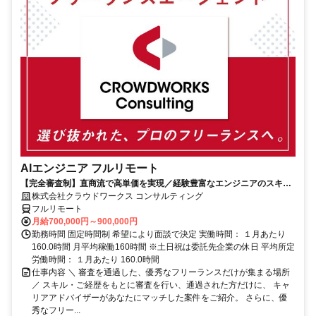
AIエンジニア フルリモート
【完全審査制】直商流で高単価を実現／経験豊富なエンジニアのスキル
に合致した案件を多数保有
株式会社クラウドワークス コンサルティング
フルリモート
月給700,000円～900,000円
勤務時間 固定時間制 希望により面談で決定 実働時間： １月あたり
160.0時間 月平均稼働160時間 ※土日祝は委託先企業の休日 平均所定
労働時間： １月あたり 160.0時間
仕事内容 ＼ 審査を通過した、優秀なフリーランスだけが集まる場所
／ スキル・ご経歴をもとに審査を行い、通過された方だけに、 キャ
リアアドバイザーがあなたにマッチした案件をご紹介。 さらに、優
秀なフリー...