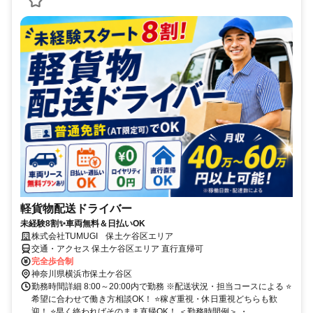
軽貨物配送ドライバー
未経験8割✨車両無料＆日払いOK
株式会社TUMUGI 保土ケ谷区エリア
交通・アクセス 保土ケ谷区エリア 直行直帰可
完全歩合制
神奈川県横浜市保土ケ谷区
勤務時間詳細 8:00～20:00内で勤務 ※配送状況・担当コースによる ⭐
希望に合わせて働き方相談OK！ ⭐稼ぎ重視・休日重視どちらも歓
迎！ ⭐早く終わればそのまま直帰OK！ ＜勤務時間例＞ ・...