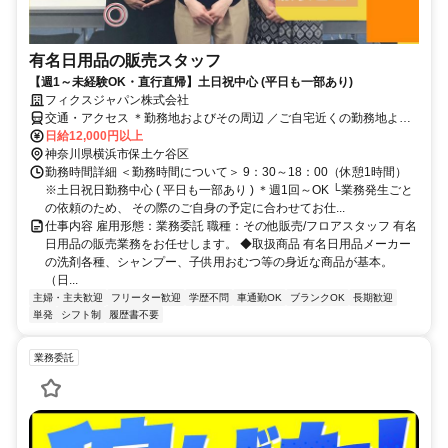
有名日用品の販売スタッフ
【週1～未経験OK・直行直帰】土日祝中心 (平日も一部あり)
フィクスジャパン株式会社
交通・アクセス ＊勤務地およびその周辺 ／ご自宅近くの勤務地より
選択可 ＊転勤なし ＊マイカーor公共交通機関どちらでもOK！
日給12,000円以上
神奈川県横浜市保土ケ谷区
勤務時間詳細 ＜勤務時間について＞ 9：30～18：00（休憩1時間）
※土日祝日勤務中心 ( 平日も一部あり ) ＊週1回～OK └業務発生ごと
の依頼のため、 その際のご自身の予定に合わせてお仕...
仕事内容 雇用形態：業務委託 職種：その他販売/フロアスタッフ 有名
日用品の販売業務をお任せします。 ◆取扱商品 有名日用品メーカー
の洗剤各種、シャンプー、子供用おむつ等の身近な商品が基本。
（日...
主婦・主夫歓迎
フリーター歓迎
学歴不問
車通勤OK
ブランクOK
長期歓迎
単発
シフト制
履歴書不要
業務委託