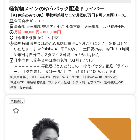
軽貨物メインのゆうパック配送ドライバー
【AT免許のみでOK】手数料差引なしで月収80万円も可／車両リースあ
り／再配達ほぼなし／女性も活躍中
合同会社ゼンコウ
最寄駅 天王町駅 交通アクセス 相鉄本線「天王町駅」より徒歩4分
（上記は本社までのアクセスです） ★配送エリアは横浜市内がメイ
月給300,000円～800,000円
神奈川県横浜市保土ケ谷区
ンです ★直行直帰OK
勤務時間 業務委託のため原則自由 ※1ヶ月ごとにシフトを 提出して
いただきます ≪Point≫ ●「平日のみ」「土日祝のみ」もOK！ ●時間
や曜日は自分でカスタマイズ可能！ ●「今月は休ん...
仕事内容 ＼応募資格は車の免許（AT可）だけ／ ＝＝＝＝＝＝＝＝＝
＝＝＝＝＝＝＝ 再配達ほとんどなしの 「ゆうパック」配送ドライバ
ー。 手数料差し引きは一切なしで、 頑張りに100％応えます...
社員登用あり
週1日からOK
副業・WワークOK
土日祝のみOK
学歴不問
車通勤OK
未経験者歓迎
フルタイム歓迎
シフト制
ピアスOK
週4日以上OK
髪型・髪色自由
業務委託