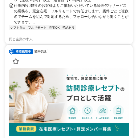
り【連続3時間】 以上 * 週合計【15時間】以上...
仕事内容: 弊社のお客様よりご依頼いただいている経理代行サービス
の業務を、完全在宅・フルリモートでお任せします。案件ごとに複数
名でチームを組んで対応するため、フォローし合いながら働くことが
できます。...
シフト自由
フルリモート
在宅OK
昇給あり
同じ企業の求人
業務委託