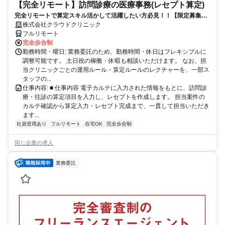
【完全リモート】訪問診療の医療事務(レセプト算定)
完全リモートで算定スキル活かして活躍したい方必見！！【限定募集】
完全リモート｜在宅医療レセプト算定（成果報酬型／業務委託）
株式会社クラウドクリニック
フルリモート
完全歩合制
勤務時間・曜日: 業務委託のため、勤務時間・休日はフレキシブルに
調整可能です。 土日祝の稼働・休暇も相談いただけます。 なお、担
当クリニックごとの運用ルール・算定ルールのレクチャーを、一部ス
タッフの...
仕事内容: ■ 仕事内容 電子カルテに入力された情報をもとに、訪問診
療・往診の算定項目を入力し、レセプトを作成します。 担当案件の
カルテ確認から算定入力・レセプト完成まで、一貫して担当いただき
ます...
社員登用あり
フルリモート
在宅OK
完全歩合制
同じ企業の求人
業務委託