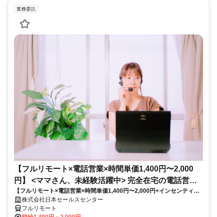
業務委託
【フルリモート×電話営業×時間単価1,400円〜2,000
円】 <ママさん、未経験活躍中> 完全在宅の電話営業
【フルリモート×電話営業×時間単価1,400円〜2,000円+インセンティブ
で家庭と仕事の両立を実現
あり】 ＜ママさん、未経験活躍中＞ 完全在宅の電話営業で家庭と仕事の
株式会社日本セールスセンター
両立を実現
フルリモート
時給1,400円～2,000円