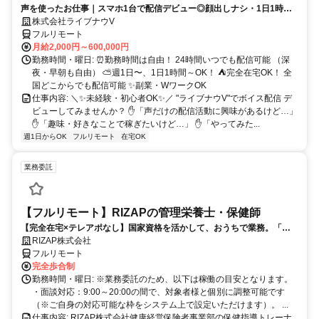
声を使ったお仕事｜スマホ1台で配信デビュー◎顔出しナシ・1日1時間
～OK♪
株式会社ライブナウV
フルリモート
月給2,000円～600,000円
勤務時間・曜日: ⏰勤務時間は自由！ 24時間いつでも配信可能 （深
夜・早朝も自由） ⛅週1日〜、1日1時間～OK！ ⛺完全在宅OK！ 全
国どこからでも配信可能 ✨副業・WワークOK
仕事内容: ＼✨未経験・初心者OK✨／ "ライブナウV"でボイス配信 デ
ビューしてみませんか？ ✋「声だけの配信活動に興味があるけど…」
✋「趣味・好きなことで稼ぎたいけど…」 ✋「やってみた...
週1日からOK
フルリモート
在宅OK
業務委託
【フルリモート】RIZAPの管理栄養士・保健師
【完全在宅×テレアポなし】国家資格を活かして、おうちで業務。「も
う一つの安心」を。主婦・Wワーカー活躍中！「平日の日中だけ」「夕
RIZAP株式会社
方以降の数時間だけ」など、生活リズムに合わせた時間調整が可能で
フルリモート
す。1件ごとの成果報酬型だから、頑張った分だけ手応えのある収入
完全歩合制
に。充実のサポート体制で、安心の在宅ワークを始めませんか？
勤務時間・曜日: ※業務委託のため、以下は稼働の目安となります。
・面談対応：9:00～20:00の間で、対象者様と個別に調整可能です
（※ご自身の対応可能な枠をシステム上で設定いただけます）。 ...
仕事内容: RIZAP株式会社健康経営保険者事業部の保健指導トレーナ