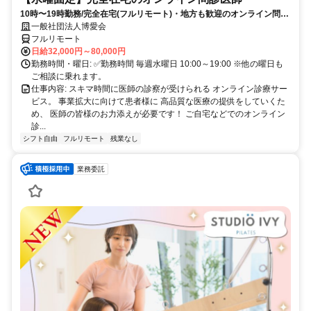
10時〜19時勤務/完全在宅(フルリモート)・地方も歓迎のオンライン問診
業務
一般社団法人博愛会
フルリモート
日給32,000円～80,000円
勤務時間・曜日: ✅勤務時間 毎週水曜日 10:00～19:00 ※他の曜日も
ご相談に乗れます。
仕事内容: スキマ時間に医師の診察が受けられる オンライン診療サー
ビス。 事業拡大に向けて患者様に 高品質な医療の提供をしていくた
め、 医師の皆様のお力添えが必要です！ ご自宅などでのオンライン
診...
シフト自由
フルリモート
残業なし
業務委託