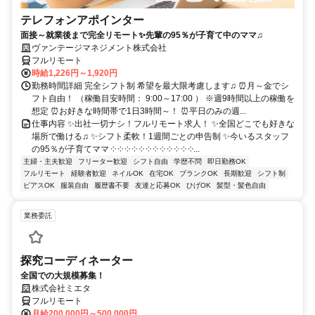
テレフォンアポインター
面接～就業後まで完全リモート✨先輩の95％が子育て中のママ♫
ヴァンテージマネジメント株式会社
フルリモート
時給1,226円～1,920円
勤務時間詳細 完全シフト制 希望を最大限考慮します♫ ⏰月～金でシ
フト自由！ （稼働目安時間： 9:00～17:00 ） ※週9時間以上の稼働を
想定 ⏰お好きな時間帯で1日3時間～！ ⏰平日のみの週...
仕事内容 ✨出社一切ナシ！フルリモート求人！ ✨全国どこでも好きな
場所で働ける♫ ✨シフト柔軟！1週間ごとの申告制 ✨今いるスタッフ
の95％が子育てママ ༶ ༶ ༶ ༶ ༶ ༶ ༶ ༶ ༶ ༶ ༶ ༶...
主婦・主夫歓迎
フリーター歓迎
シフト自由
学歴不問
即日勤務OK
フルリモート
経験者歓迎
ネイルOK
在宅OK
ブランクOK
長期歓迎
シフト制
ピアスOK
服装自由
履歴書不要
友達と応募OK
ひげOK
髪型・髪色自由
業務委託
探究コーディネーター
全国での大規模募集！
株式会社ミエタ
フルリモート
月給200,000円～500,000円