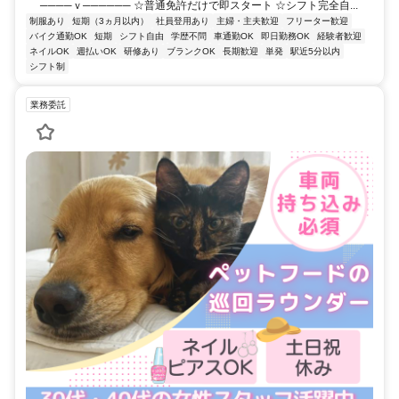
────ｖ────── ☆普通免許だけで即スタート ☆シフト完全自...
制服あり
短期（3ヵ月以内）
社員登用あり
主婦・主夫歓迎
フリーター歓迎
バイク通勤OK
短期
シフト自由
学歴不問
車通勤OK
即日勤務OK
経験者歓迎
ネイルOK
週払いOK
研修あり
ブランクOK
長期歓迎
単発
駅近5分以内
シフト制
業務委託