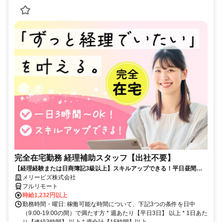
完全在宅勤務 経理補助スタッフ【出社不要】
【経理経験または日商簿記3級以上】スキルアップできる！平日昼間３h
～。完全在宅で育児・介護中の方も大歓迎♪
メリービズ株式会社
フルリモート
時給1,232円以上
勤務時間・曜日: 稼働可能な時間について、下記3つの条件を日中
（9:00-19:00の間）で満たす方 * 週あたり【平日3日】 以上 * 1日あた