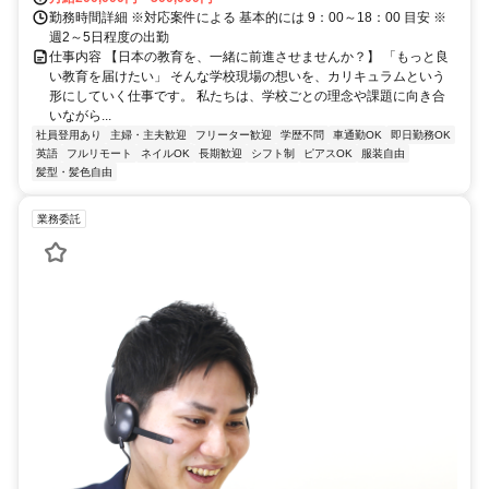
勤務時間詳細 ※対応案件による 基本的には 9：00～18：00 目安 ※
週2～5日程度の出勤
仕事内容 【日本の教育を、一緒に前進させませんか？】 「もっと良
い教育を届けたい」 そんな学校現場の想いを、カリキュラムという
形にしていく仕事です。 私たちは、学校ごとの理念や課題に向き合
いながら...
社員登用あり
主婦・主夫歓迎
フリーター歓迎
学歴不問
車通勤OK
即日勤務OK
英語
フルリモート
ネイルOK
長期歓迎
シフト制
ピアスOK
服装自由
髪型・髪色自由
業務委託