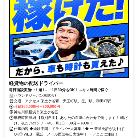
軽貨物の配送ドライバー
毎日面談実施中！週1～・1日30分もOK！スキマ時間で稼ぐ！
ハウンドジャパン株式会社
交通・アクセス 保土ケ谷駅、天王町駅、星川駅、和田町駅
月給360,000円～800,000円
神奈川県横浜市保土ケ谷区
勤務時間詳細 【原則自由】 あなたの希望に合わせて働けます！ 朝だ
け、夜だけのシフトや、 月1日・30分～もOK！
仕事内容 ◆経験不問！ドライバー大募集！◆ ー 普通免許があれば
OK◎ WEB・電話・メール面談毎日実施中！ ー ✅ここに注目！