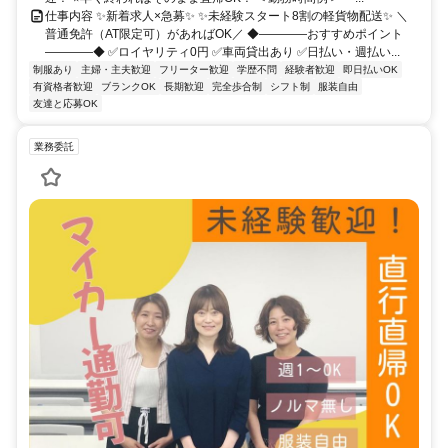
仕事内容 ✨新着求人×急募✨ ✨未経験スタート8割の軽貨物配送✨ ＼
普通免許（AT限定可）があればOK／ ◆――――おすすめポイント
――――◆ ✅ロイヤリティ0円 ✅車両貸出あり ✅日払い・週払い...
制服あり
主婦・主夫歓迎
フリーター歓迎
学歴不問
経験者歓迎
即日払いOK
有資格者歓迎
ブランクOK
長期歓迎
完全歩合制
シフト制
服装自由
友達と応募OK
業務委託