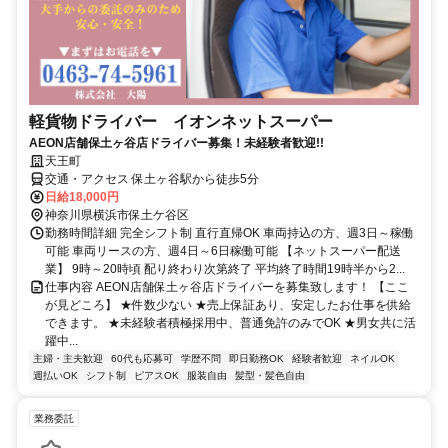
軽貨物ドライバー イオンネットスーパー
AEON店舗保土ヶ谷店ドライバー募集！未経験者歓迎!!
天王町
交通・アクセス 保土ヶ谷駅から徒歩5分
日給18,000円
神奈川県横浜市保土ケ谷区
勤務時間詳細 完全シフト制 直行直帰OK 車両持込の方、週3日～稼働
可能 車両リースの方、週4日～6日稼働可能 【ネットスーパー配送
業】 9時～20時頃 配り終わり次第終了 平均終了時間19時半から2...
仕事内容 AEON店舗保土ヶ谷店ドライバーを募集致します！ 【ここ
が見どころ】 ★件数少ない ★売上保証あり、安定したお仕事を供給
できます。 ★未経験者積極採用中、普通免許のみでOK ★男女共に活
躍中...
主婦・主夫歓迎
60代も応募可
学歴不問
即日勤務OK
経験者歓迎
ネイルOK
週払いOK
シフト制
ピアスOK
服装自由
髪型・髪色自由
業務委託