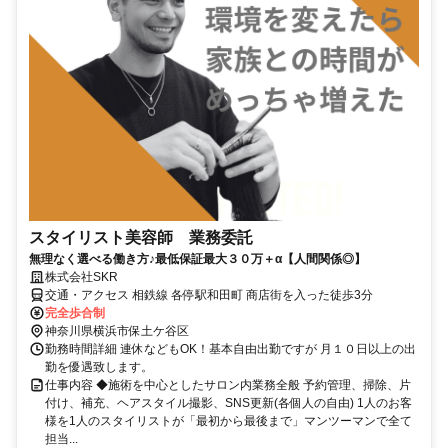
スタイリスト美容師 業務委託
無理なく選べる働き方♪最低保証最大３０万＋α【人間関係◎】
株式会社SKR
交通・アクセス 相鉄線 各停駅和田町 商店街を入った徒歩3分
完全歩合制
神奈川県横浜市保土ケ谷区
勤務時間詳細 連休などもOK！基本自由出勤ですが 月１０日以上の出
勤を優遇致します。
仕事内容 ◆施術を中心としたサロン内業務全般 予約管理、掃除、片
付け、補充、ヘアスタイル撮影、SNS更新(各個人の自由) 1人のお客
様を1人のスタイリストが「最初から最後まで」マンツーマンで全て
担当...