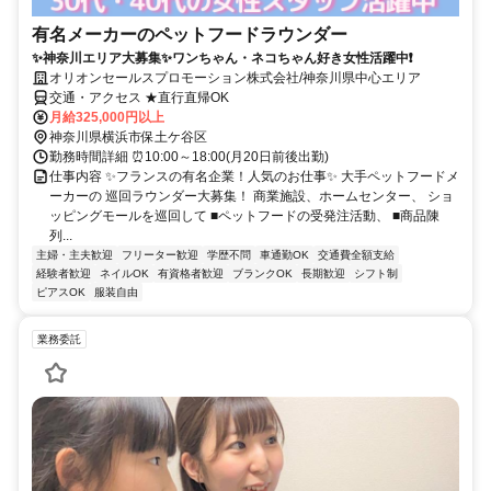
有名メーカーのペットフードラウンダー
✨神奈川エリア大募集✨ワンちゃん・ネコちゃん好き女性活躍中❗
オリオンセールスプロモーション株式会社/神奈川県中心エリア
交通・アクセス ★直行直帰OK
月給325,000円以上
神奈川県横浜市保土ケ谷区
勤務時間詳細 ⏰10:00～18:00(月20日前後出勤)
仕事内容 ✨フランスの有名企業！人気のお仕事✨ 大手ペットフードメ
ーカーの 巡回ラウンダー大募集！ 商業施設、ホームセンター、 ショ
ッピングモールを巡回して ■ペットフードの受発注活動、 ■商品陳
列...
主婦・主夫歓迎
フリーター歓迎
学歴不問
車通勤OK
交通費全額支給
経験者歓迎
ネイルOK
有資格者歓迎
ブランクOK
長期歓迎
シフト制
ピアスOK
服装自由
業務委託