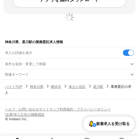
神奈川県、星川駅の業務委託求人情報
求人の詳細を表示
条件を追加・変更して検索
市区町村を追加・変更
関連キーワード
完全在宅ワーク 全国
シール貼り 在宅
現在地周辺
ガチャガチャ
犬カフェ
神奈川県
駅を追加・変更
バイトTOP
神奈川県
横浜市
保土ケ谷区
星川駅
業務委託の求
神奈川県
すべて
人
横浜市
すべて
職種を追加・変更
JR東海道本線(東京～熱海)
鶴見区
神奈川区
西区
中区
南区
保土ケ谷区
磯子区
金沢区
港北区
戸塚区
港南区
川崎駅
横浜駅
戸塚駅
大船駅
藤沢駅
辻堂駅
茅ケ崎駅
平塚駅
大磯駅
二宮駅
国府津駅
飲食・フードサービス
旭区
緑区
瀬谷区
栄区
泉区
青葉区
都筑区
特徴を追加・変更
鴨宮駅
小田原駅
早川駅
根府川駅
真鶴駅
湯河原駅
飲食・フードサービス
すべて
ヘルプ・お問い合わせ
サイトマップ
利用規約・プライバシーポリシー
川崎市
すべて
ホールスタッフ
キッチンスタッフ
皿洗い・洗い場
精肉・鮮魚加工
給食調理
人気
[企業]求人広告の掲載相談
JR南武線
川崎区
幸区
中原区
高津区
多摩区
宮前区
麻生区
雇用形態を追加・変更
パン屋（ベーカリー）
フードカウンター販売員
バー（BAR）・バーテンダー
日払いOK
高校生歓迎
学生歓迎
深夜の仕事
髪型・髪色自由
ひげOK
ネイルOK
川崎駅
尻手駅
矢向駅
鹿島田駅
平間駅
向河原駅
武蔵小杉駅
武蔵中原駅
武蔵新城駅
新着求人を受け取る
飲食店補助（開店・閉店準備）
飲食店（店長・マネージャー）
相模原市
すべて
ピアスOK
アルバイト・パート
履歴書不要
オープニングスタッフ
留学生・外国人活躍中
武蔵溝ノ口駅
津田山駅
久地駅
宿河原駅
登戸駅
中野島駅
稲田堤駅
八丁畷駅
都道府県を変更
営業・販売
緑区
中央区
南区
勤務期間
正社員
川崎新町駅
小田栄駅
浜川崎駅
営業・販売
すべて
短期
契約社員
単発・1日OK
長期
期間限定（春夏冬休み等）
横須賀市
平塚市
鎌倉市
藤沢市
小田原市
茅ヶ崎市
逗子市
三浦市
秦野市
厚木市
JR鶴見線