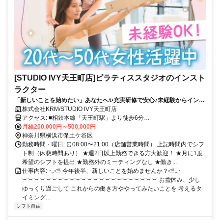
[STUDIO IVY天王町店]ピラティススタジオのインスト
ラクター
「新しいことを始めたい」あなたへ✨充実研修で安心♪未経験からインス
トラクターデビュー◎週2～・シフト自由！
株式会社KRM/STUDIO IVY天王町店
アクセス: ■相鉄本線「天王町駅」より徒歩6分
୨୧･･･････････････････････････････････୨୧ 相鉄線でアクセス便利♪
月給200,000円～500,000円
西横浜・星川・二俣川のほか、 横浜駅乗り換えで 戸塚・鶴見方面か
神奈川県横浜市保土ケ谷区
らも◎
勤務時間・曜日: ⏰08:00〜21:00（店舗営業時間） 上記時間内でシフ
ト制（休憩時間あり） ★週2日以上勤務できる方大歓迎！ ★月に1度
希望のシフトを提出 ★勤務外のミーティングなし ★働き...
仕事内容: ･｡⛅ 今年後半、新しいことを始めませんか？⛅｡･
︶︶︶︶︶︶︶︶︶︶︶︶︶︶︶︶︶︶︶︶︶︶︶ お盆休み、少し
ゆっくり過ごして これからの働き方ややってみたいことを 考えるタ
イミング...
シフト自由