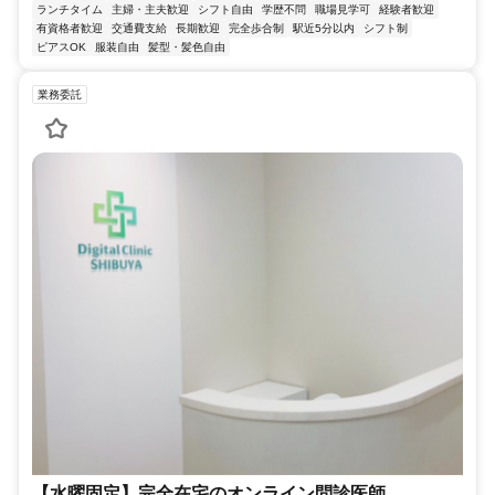
ランチタイム
主婦・主夫歓迎
シフト自由
学歴不問
職場見学可
経験者歓迎
有資格者歓迎
交通費支給
長期歓迎
完全歩合制
駅近5分以内
シフト制
ピアスOK
服装自由
髪型・髪色自由
業務委託
【水曜固定】完全在宅のオンライン問診医師