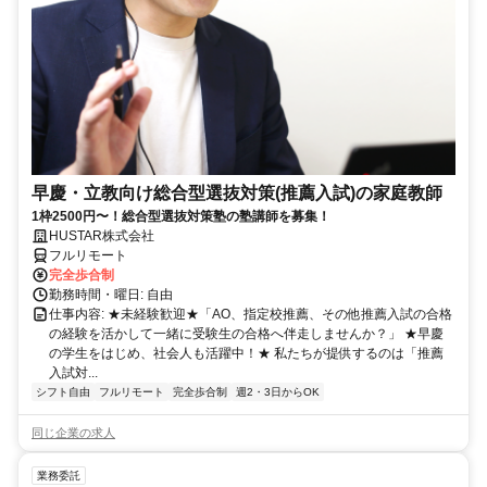
早慶・立教向け総合型選抜対策(推薦入試)の家庭教師
1枠2500円〜！総合型選抜対策塾の塾講師を募集！
HUSTAR株式会社
フルリモート
完全歩合制
勤務時間・曜日: 自由
仕事内容: ★未経験歓迎★「AO、指定校推薦、その他推薦入試の合格
の経験を活かして一緒に受験生の合格へ伴走しませんか？」 ★早慶
の学生をはじめ、社会人も活躍中！★ 私たちが提供するのは「推薦
入試対...
シフト自由
フルリモート
完全歩合制
週2・3日からOK
同じ企業の求人
業務委託