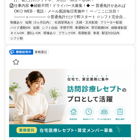
仕事内容 ◆経験不問！ドライバー大募集！◆ ー 普通免許があれば
OK◎ WEB・電話・メール面談毎日実施中！ ー ✅ここに注目！
────ｖ────── ☆普通免許だけで即スタート ☆シフト完全自...
制服あり
短期（3ヵ月以内）
社員登用あり
主婦・主夫歓迎
フリーター歓迎
バイク通勤OK
短期
シフト自由
学歴不問
車通勤OK
即日勤務OK
経験者歓迎
ネイルOK
週払いOK
研修あり
ブランクOK
長期歓迎
単発
駅近5分以内
シフト制
業務委託