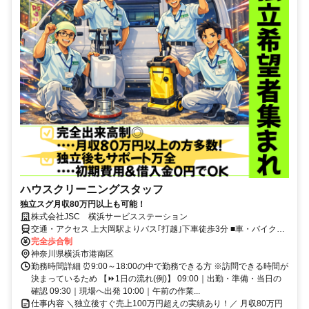
ハウスクリーニングスタッフ
独立スグ月収80万円以上も可能！
株式会社JSC 横浜サービスステーション
交通・アクセス 上大岡駅よりバス｢打越｣下車徒歩3分 ■車・バイク通
勤OK
完全歩合制
神奈川県横浜市港南区
勤務時間詳細 ⏰9:00～18:00の中で勤務できる方 ※訪問できる時間が
決まっているため 【⏩1日の流れ(例)】 09:00｜出勤・準備・当日の
確認 09:30｜現場へ出発 10:00｜午前の作業...
仕事内容 ＼独立後すぐ売上100万円超えの実績あり！／ 月収80万円