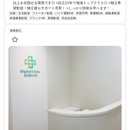
以上を目指せる環境です◎ ⭐設立21年で地域トップクラス◎ ⭐独立希
望歓迎！独立後もサポート充実！ ⭐しっかり技術を学べます！ ...
主婦・主夫歓迎
フリーター歓迎
バイク通勤OK
学歴不問
車通勤OK
経験者歓迎
有資格者歓迎
ブランクOK
長期歓迎
完全歩合制
業務委託