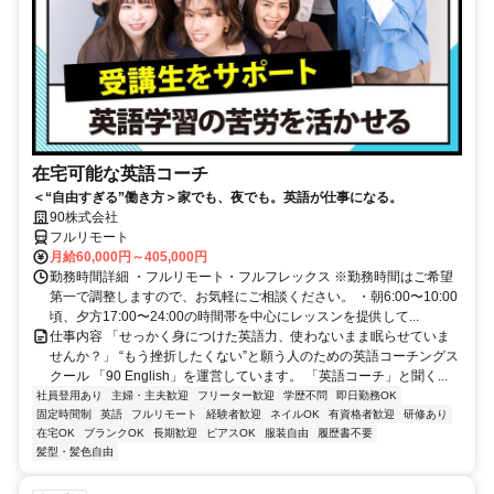
在宅可能な英語コーチ
＜“自由すぎる”働き方＞家でも、夜でも。英語が仕事になる。
90株式会社
フルリモート
月給60,000円～405,000円
勤務時間詳細 ・フルリモート・フルフレックス ※勤務時間はご希望
第一で調整しますので、お気軽にご相談ください。 ・朝6:00〜10:00
頃、夕方17:00〜24:00の時間帯を中心にレッスンを提供して...
仕事内容 「せっかく身につけた英語力、使わないまま眠らせていま
せんか？」 “もう挫折したくない”と願う人のための英語コーチングス
クール 「90 English」を運営しています。 「英語コーチ」と聞く...
社員登用あり
主婦・主夫歓迎
フリーター歓迎
学歴不問
即日勤務OK
固定時間制
英語
フルリモート
経験者歓迎
ネイルOK
有資格者歓迎
研修あり
在宅OK
ブランクOK
長期歓迎
ピアスOK
服装自由
履歴書不要
髪型・髪色自由