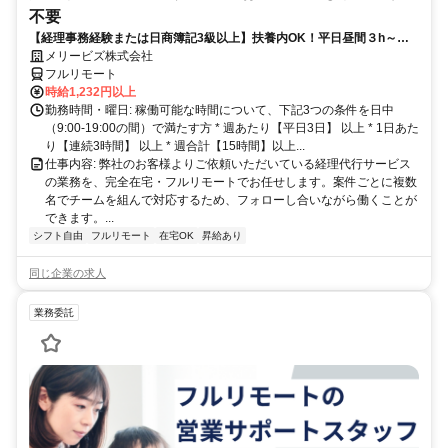
不要
【経理事務経験または日商簿記3級以上】扶養内OK！平日昼間３h～。
完全在宅で育児・介護中の方も大歓迎♪
メリービズ株式会社
フルリモート
時給1,232円以上
勤務時間・曜日: 稼働可能な時間について、下記3つの条件を日中
（9:00-19:00の間）で満たす方 * 週あたり【平日3日】 以上 * 1日あた
り【連続3時間】 以上 * 週合計【15時間】以上...
仕事内容: 弊社のお客様よりご依頼いただいている経理代行サービス
の業務を、完全在宅・フルリモートでお任せします。案件ごとに複数
名でチームを組んで対応するため、フォローし合いながら働くことが
できます。...
シフト自由
フルリモート
在宅OK
昇給あり
同じ企業の求人
業務委託