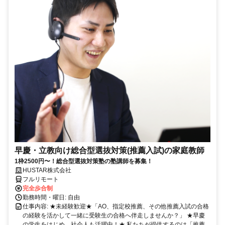
早慶・立教向け総合型選抜対策(推薦入試)の家庭教師
1枠2500円〜！総合型選抜対策塾の塾講師を募集！
HUSTAR株式会社
フルリモート
完全歩合制
勤務時間・曜日: 自由
仕事内容: ★未経験歓迎★「AO、指定校推薦、その他推薦入試の合格
の経験を活かして一緒に受験生の合格へ伴走しませんか？」 ★早慶
の学生をはじめ、社会人も活躍中！★ 私たちが提供するのは「推薦