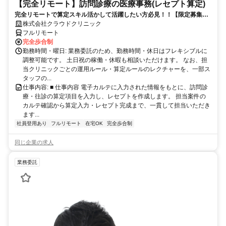
【完全リモート】訪問診療の医療事務(レセプト算定)
完全リモートで算定スキル活かして活躍したい方必見！！【限定募集】
完全リモート｜在宅医療レセプト算定（成果報酬型／業務委託）
株式会社クラウドクリニック
フルリモート
完全歩合制
勤務時間・曜日: 業務委託のため、勤務時間・休日はフレキシブルに
調整可能です。 土日祝の稼働・休暇も相談いただけます。 なお、担
当クリニックごとの運用ルール・算定ルールのレクチャーを、一部ス
タッフの...
仕事内容: ■ 仕事内容 電子カルテに入力された情報をもとに、訪問診
療・往診の算定項目を入力し、レセプトを作成します。 担当案件の
カルテ確認から算定入力・レセプト完成まで、一貫して担当いただき
ます...
社員登用あり
フルリモート
在宅OK
完全歩合制
同じ企業の求人
業務委託