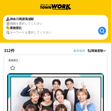
神奈川県
屏風浦駅
職種を選択してください
業務委託
キーワードを選択してください
312件
条件保存
関連度順
業務委託