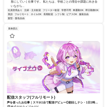
形にしていく仕事です。 私たちは、学校ごとの理念や課題に向き合
いながら...
社員登用あり
主婦・主夫歓迎
フリーター歓迎
学歴不問
車通勤OK
即日勤務OK
英語
フルリモート
ネイルOK
長期歓迎
シフト制
ピアスOK
服装自由
髪型・髪色自由
業務委託
配信スタッフ(フルリモート)
声を使ったお仕事｜スマホ1台で配信デビュー◎顔出しナシ・1日1時間
～OK♪
株式会社ライブナウV