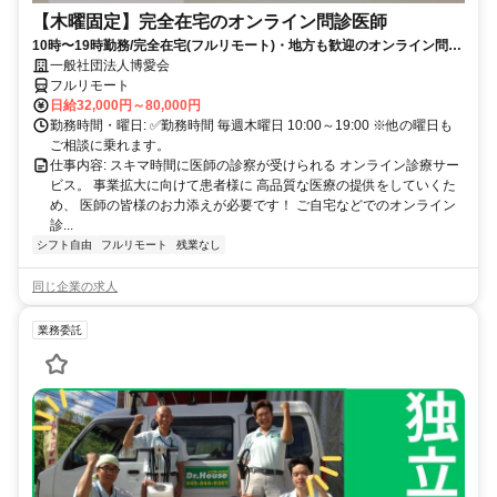
【木曜固定】完全在宅のオンライン問診医師
10時〜19時勤務/完全在宅(フルリモート)・地方も歓迎のオンライン問診
業務
一般社団法人博愛会
フルリモート
日給32,000円～80,000円
勤務時間・曜日: ✅勤務時間 毎週木曜日 10:00～19:00 ※他の曜日も
ご相談に乗れます。
仕事内容: スキマ時間に医師の診察が受けられる オンライン診療サー
ビス。 事業拡大に向けて患者様に 高品質な医療の提供をしていくた
め、 医師の皆様のお力添えが必要です！ ご自宅などでのオンライン
診...
シフト自由
フルリモート
残業なし
同じ企業の求人
業務委託