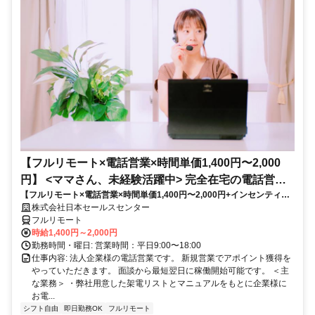
【フルリモート×電話営業×時間単価1,400円〜2,000
円】 <ママさん、未経験活躍中> 完全在宅の電話営業
【フルリモート×電話営業×時間単価1,400円〜2,000円+インセンティブ
で家庭と仕事の両立を実現
あり】 ＜ママさん、未経験活躍中＞ 完全在宅の電話営業で家庭と仕事の
株式会社日本セールスセンター
両立を実現
フルリモート
時給1,400円～2,000円
勤務時間・曜日: 営業時間：平日9:00〜18:00
仕事内容: 法人企業様の電話営業です。 新規営業でアポイント獲得を
やっていただきます。 面談から最短翌日に稼働開始可能です。 ＜主
な業務＞ ・弊社用意した架電リストとマニュアルをもとに企業様に
お電...
シフト自由
即日勤務OK
フルリモート