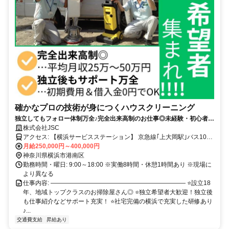
確かなプロの技術が身につくハウスクリーニング
独立してもフォロー体制万全♪完全出来高制のお仕事◎未経験・初心者か
らのスタートもOK✨プロの技術を伝授します！
株式会社JSC
アクセス: 【横浜サービスステーション】 京急線｢上大岡駅｣バス10分
｢打越バス停｣下車徒歩3分 ※横浜駅、戸部駅、日ノ出町駅、 黄金町
月給250,000円～400,000円
駅、弘明寺駅、杉田駅、 京急富岡駅、金沢文庫駅、金沢八景駅、 追
神奈川県横浜市港南区
浜駅などからもアクセス便利です！
勤務時間・曜日: 9:00～18:00 ※実働8時間・休憩1時間あり ※現場に
より異なる
仕事内容: ―――――――――――――――――――――― ⭐設立18
年、地域トップクラスのお掃除屋さん◎ ⭐独立希望者大歓迎！独立後
も仕事紹介などサポート充実！ ⭐社宅完備の横浜で充実した研修あり
♪...
交通費支給
昇給あり