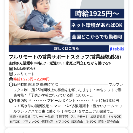
フルリモートの営業サポートスタッフ(営業経験必須)
主婦さん活躍中♪中抜け・送迎OK！家庭と両立しながら働ける✨
Tebiki株式会社
フルリモート
時給1,925円～2,200円
勤務時間詳細 ⏰ 勤務時間 ⏰ ────────────────── フルフレ
ックス制 （週25時間以上の稼働をお願いします） * 申告シフトで勤
務可能 * 「子供が学校に行っている間（10:00～...
仕事内容 ＊‥‥＊‥ アピールポイント ‥＊‥‥＊ ✨ 時給1,925円
～！高水準の報酬設定 ✨ ママ・パパ多数活躍中！温かいチーム ✨ フ
ルフレックスで自由に働く ✨ 丁寧なOJT＆マニュアル完備で...
主婦・主夫歓迎
フリーター歓迎
学歴不問
フルリモート
経験者歓迎
ネイルOK
在宅OK
ブランクOK
長期歓迎
ピアスOK
服装自由
ひげOK
髪型・髪色自由