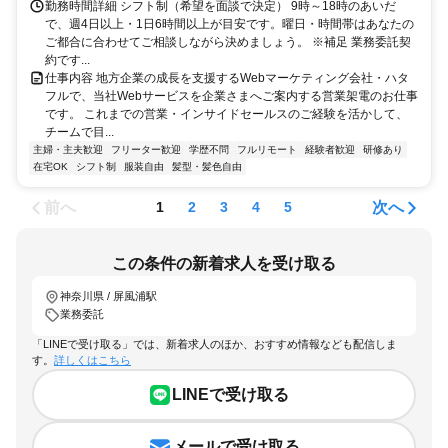
勤務時間詳細 シフト制（希望を面談で決定） 9時～18時のあいだ
で、週4日以上・1日6時間以上が目安です。曜日・時間帯はあなたの
ご都合に合わせてご相談しながら決めましょう。 ※補足 業務委託契
約です...
仕事内容 地方企業の成長を支援するWebマーケティング会社・ハタ
フルで、当社Webサービスを企業さまへご案内する営業架電のお仕事
です。 これまでの営業・インサイドセールスのご経験を活かして、
チームで目...
主婦・主夫歓迎
フリーター歓迎
学歴不問
フルリモート
経験者歓迎
研修あり
在宅OK
シフト制
服装自由
髪型・髪色自由
前へ
次へ
1
2
3
4
5
この条件の新着求人を受け取る
神奈川県 / 屏風浦駅
業務委託
「LINEで受け取る」では、新着求人のほか、おすすめ情報なども配信しま
す。
詳しくはこちら
LINEで受け取る
メールで受け取る