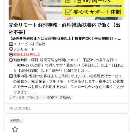
完全リモート 経理事務・経理補助/扶養内で働く【出
社不要】
【経理事務経験または日商簿記3級以上】扶養内OK！平日昼間３h～。
完全在宅で育児・介護中の方も大歓迎♪
メリービズ株式会社
フルリモート
時給1,232円以上
勤務時間・曜日: 稼働可能な時間について、下記3つの条件を日中
（9:00-19:00の間）で満たす方 * 週あたり【平日3日】 以上 * 1日あた
り【連続3時間】 以上 * 週合計【15時間】以上...
仕事内容: 弊社のお客様よりご依頼いただいている経理代行サービス
の業務を、完全在宅・フルリモートでお任せします。案件ごとに複数
名でチームを組んで対応するため、フォローし合いながら働くことが
できます。...
シフト自由
フルリモート
在宅OK
昇給あり
同じ企業の求人
業務委託