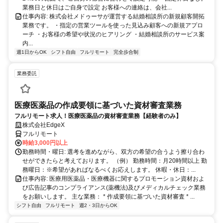
業務日と休日はご自身で設定 お客様への連絡は、会社...
仕事内容: 株式会社メドゥーサが運営する結婚相談所の新規顧客開拓
業務です。 ・指定の営業ツールを使った見込み顧客への新規アプロ
ーチ ・お客様の希望や状況のヒアリング ・結婚相談所のサービス案
内...
週1日からOK
シフト自由
フルリモート
完全歩合制
業務委託
医療医薬品の作成要領に基づいた資材審査業務
フルリモート求人！医療医薬品の資材審査業務【経験者のみ】
株式会社EdgeX
フルリモート
時給3,000円以上
勤務時間・曜日: 選考を進めながら、双方の希望の合うよう擦り合わ
せができたらと考えております。 （例） 勤務時間：月20時間以上 勤
務曜日：※希望があればなるべくお応えします。 休暇・休日：...
仕事内容: 医療用医薬品・医療機器に関するプロモーション資材およ
び広告記事のコンプライアンス(薬機法)及びメディカルチェック業務
をお願いします。 主な業務： * 作成要領に基づいた資材審査 * ...
シフト自由
フルリモート
週2・3日からOK