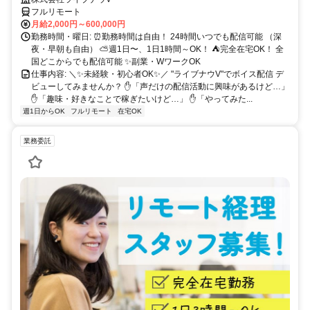
フルリモート
月給2,000円～600,000円
勤務時間・曜日: ⏰勤務時間は自由！ 24時間いつでも配信可能 （深
夜・早朝も自由） ⛅週1日〜、1日1時間～OK！ ⛺完全在宅OK！ 全
国どこからでも配信可能 ✨副業・WワークOK
仕事内容: ＼✨未経験・初心者OK✨／ "ライブナウV"でボイス配信 デ
ビューしてみませんか？ ✋「声だけの配信活動に興味があるけど…」
✋「趣味・好きなことで稼ぎたいけど…」 ✋「やってみた...
週1日からOK
フルリモート
在宅OK
業務委託