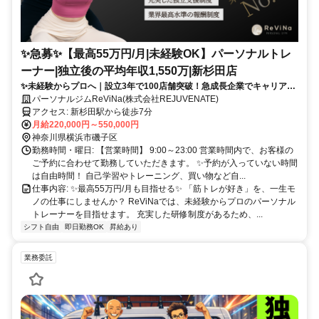
✨️急募✨️【最高55万円/月|未経験OK】パーソナルトレ
ーナー|独立後の平均年収1,550万|新杉田店
✨未経験からプロへ｜設立3年で100店舗突破！急成長企業でキャリアア
ップ
パーソナルジムReViNa(株式会社REJUVENATE)
アクセス: 新杉田駅から徒歩7分
月給220,000円～550,000円
神奈川県横浜市磯子区
勤務時間・曜日: 【営業時間】 9:00～23:00 営業時間内で、お客様の
ご予約に合わせて勤務していただきます。 ✨予約が入っていない時間
は自由時間！ 自己学習やトレーニング、買い物など自...
仕事内容: ✨最高55万円/月も目指せる✨ 「筋トレが好き」を、一生モ
ノの仕事にしませんか？ ReViNaでは、未経験からプロのパーソナル
トレーナーを目指せます。 充実した研修制度があるため、...
シフト自由
即日勤務OK
昇給あり
業務委託