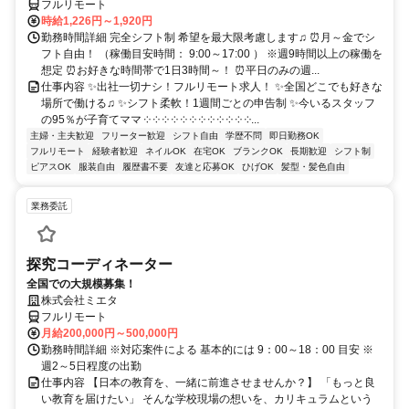
フルリモート
時給1,226円～1,920円
勤務時間詳細 完全シフト制 希望を最大限考慮します♫ ⏰月～金でシ
フト自由！ （稼働目安時間： 9:00～17:00 ） ※週9時間以上の稼働を
想定 ⏰お好きな時間帯で1日3時間～！ ⏰平日のみの週...
仕事内容 ✨出社一切ナシ！フルリモート求人！ ✨全国どこでも好きな
場所で働ける♫ ✨シフト柔軟！1週間ごとの申告制 ✨今いるスタッフ
の95％が子育てママ ༶ ༶ ༶ ༶ ༶ ༶ ༶ ༶ ༶ ༶ ༶ ༶...
主婦・主夫歓迎
フリーター歓迎
シフト自由
学歴不問
即日勤務OK
フルリモート
経験者歓迎
ネイルOK
在宅OK
ブランクOK
長期歓迎
シフト制
ピアスOK
服装自由
履歴書不要
友達と応募OK
ひげOK
髪型・髪色自由
業務委託
探究コーディネーター
全国での大規模募集！
株式会社ミエタ
フルリモート
月給200,000円～500,000円
勤務時間詳細 ※対応案件による 基本的には 9：00～18：00 目安 ※
週2～5日程度の出勤
仕事内容 【日本の教育を、一緒に前進させませんか？】 「もっと良
い教育を届けたい」 そんな学校現場の想いを、カリキュラムという