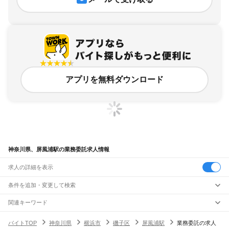
アプリを無料ダウンロード
神奈川県、屏風浦駅の業務委託求人情報
求人の詳細を表示
条件を追加・変更して検索
市区町村を追加・変更
関連キーワード
完全在宅ワーク 全国
シール貼り 在宅
現在地周辺
ガチャガチャ
犬カフェ
神奈川県
駅を追加・変更
バイトTOP
神奈川県
横浜市
磯子区
屏風浦駅
業務委託の求人
神奈川県
すべて