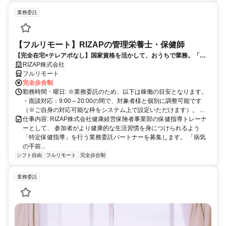
業務委託
【フルリモート】RIZAPの管理栄養士・保健師
【完全在宅×テレアポなし】国家資格を活かして、おうちで業務。「も
う一つの安心」を。主婦・Wワーカー活躍中！「平日の日中だけ」「夕
RIZAP株式会社
方以降の数時間だけ」など、生活リズムに合わせた時間調整が可能で
フルリモート
す。1件ごとの成果報酬型だから、頑張った分だけ手応えのある収入
完全歩合制
に。充実のサポート体制で、安心の在宅ワークを始めませんか？
勤務時間・曜日: ※業務委託のため、以下は稼働の目安となります。
・面談対応：9:00～20:00の間で、対象者様と個別に調整可能です
（※ご自身の対応可能な枠をシステム上で設定いただけます）。 ...
仕事内容: RIZAP株式会社健康経営保険者事業部の保健指導トレーナ
ーとして、 参加者がより健康的な生活習慣を身につけられるよう
「特定保健指導」を行う業務委託パートナーを募集します。 「病気
の手前...
シフト自由
フルリモート
完全歩合制
業務委託