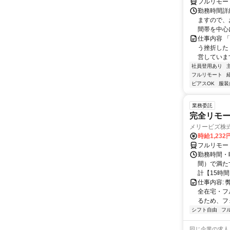
フルリモー
勤務時間詳
ますので、お
間帯を中心に
仕事内容 
う挫折したく
営しています
社員登用あり
フルリモート
ピアスOK
服装
業務委託
完全リモー
メリービズ株
時給1,23
フルリモー
勤務時間・曜
間）で満たす
計【15時間】
仕事内容:
全在宅・フ
るため、フ
シフト自由
フ
同じ企業の求人