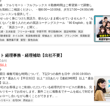
ト
細 ・フルリモート・フルフレックス ※勤務時間はご希望第一で調整し
気軽にご相談ください。 ・朝6:00〜10:00頃、夕方17:00〜24:00の時
レッスンを提供して...
「せっかく身につけた英語力、使わないまま眠らせていませんか？」 “も
ない”と願う人のための英語コーチングスクール 「90 English」を運
。 「英語コーチ」と聞く...
主婦・主夫歓迎
フリーター歓迎
学歴不問
即日勤務OK
固定時間制
英語
経験者歓迎
ネイルOK
有資格者歓迎
研修あり
在宅OK
ブランクOK
長期歓迎
自由
履歴書不要
髪型・髪色自由
ト 経理事務・経理補助【出社不要】
式会社
2円以上
ト
日: 稼働可能な時間について、下記3つの条件を日中（9:00-19:00の
方 * 週あたり【平日3日】 以上 * 1日あたり【連続3時間】 以上 * 週合
以上...
 弊社のお客様よりご依頼いただいている経理代行サービスの業務を、完
ルリモートでお任せします。案件ごとに複数名でチームを組んで対応す
ォローし合いながら働くことができます。...
ルリモート
在宅OK
昇給あり