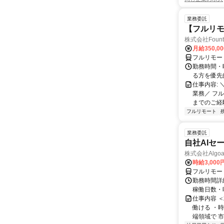
業務委託
【フルリモ
株式会社Fount
月給350,0
フルリモー
勤務時間・
る方を優先
仕事内容:
業務／ フ
までのご経
フルリモート
業務委託
自社AIセ
株式会社Algoa
時給3,000
フルリモー
勤務時間詳細
稼働日数・
仕事内容 
働ける ・時
端領域で 市