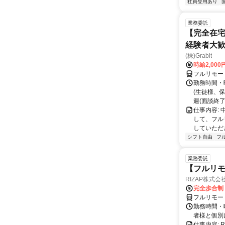
社員登用あり
業務委託
【完全在宅
経験者大
(株)Grabit
時給2,000
フルリモー
勤務時間・
(生徒様、
週(面談終了
仕事内容:
して、フル
していただ
シフト自由
フ
業務委託
【フルリモ
RIZAP株式会
完全歩合制
フルリモー
勤務時間・
者様と個別
仕事内容: