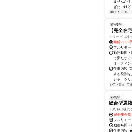
ませんか？
ぎたいけど…
週1日からOK
業務委託
【完全在宅
メリービズ株
時給2,00
フルリモー
勤務時間・曜
で満たす方
ミーティングや
仕事内容:
する役割を
ジャーをサポ
シフト自由
フ
業務委託
総合型選抜
HUSTAR株式
完全歩合制
フルリモー
勤務時間・曜
仕事内容: