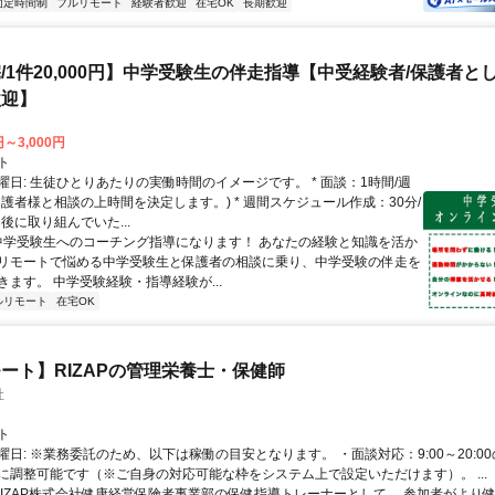
固定時間制
フルリモート
経験者歓迎
在宅OK
長期歓迎
/1件20,000円】中学受験生の伴走指導【中受経験者/保護者と
歓迎】
円～3,000円
ト
曜日: 生徒ひとりあたりの実働時間のイメージです。 * 面談：1時間/週
保護者様と相談の上時間を決定します。) * 週間スケジュール作成：30分/
後に取り組んでいた...
 中学受験生へのコーチング指導になります！ あなたの経験と知識を活か
リモートで悩める中学受験生と保護者の相談に乗り、中学受験の伴走を
きます。 中学受験経験・指導経験が...
ルリモート
在宅OK
ート】RIZAPの管理栄養士・保健師
社
ト
曜日: ※業務委託のため、以下は稼働の目安となります。 ・面談対応：9:00～20:0
に調整可能です（※ご自身の対応可能な枠をシステム上で設定いただけます）。 ...
 RIZAP株式会社健康経営保険者事業部の保健指導トレーナーとして、 参加者がより