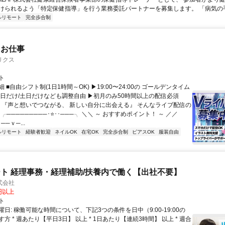
けられるよう「特定保健指導」を行う業務委託パートナーを募集します。 「病気の手前
ルリモート
完全歩合制
たお仕事
リクス
ト
 ■自由シフト制(1日1時間～OK) ▶19:00〜24:00の ゴールデンタイム
平日だけ/土日だけなども調整自由 ▶初月のみ50時間以上の配信必須
／ 『声と想いでつながる、 新しい自分に出会える』 そんなライブ配信の
 ╭─────────･⭐･･───╮ ＼＼ ～ おすすめポイント！ ～ ／／
──ｖ─...
ルリモート
経験者歓迎
ネイルOK
在宅OK
完全歩合制
ピアスOK
服装自由
ト 経理事務・経理補助/扶養内で働く【出社不要】
式会社
2円以上
ト
日: 稼働可能な時間について、下記3つの条件を日中（9:00-19:00の
方 * 週あたり【平日3日】 以上 * 1日あたり【連続3時間】 以上 * 週合