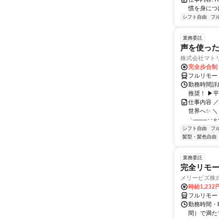
慣を身につ
シフト自由
フ
業務委託
声を使っ
株式会社マト
完全歩合制
フルリモー
勤務時間詳細
推奨！ ▶
仕事内容 
世界へ✨ ＼
╰───･･⭐･
シフト自由
フ
髪型・髪色自由
業務委託
完全リモー
メリービズ株
時給1,23
フルリモー
勤務時間・曜
間）で満たす