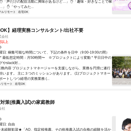
 ✋「声だけの配信活動に興味があるけど…」 ✋「趣味・好きなことで稼
」 ✋「やってみた...
フルリモート
在宅OK
OK】経理実務コンサルタント/出社不要
式会社
0円以上
ト
日: 稼働可能な時間について、下記の条件を日中（9:00-19:00の間）
 * 最低想定時間：月50時間〜 ※プロジェクトにより変動 * 平日日中の
slack対...
 業務内容 プロジェクトマネージャーを支援しながら、業務を円滑に遂行
担います。 主に３つのミッションがあります。 (1)プロジェクトマネー
ートしつつ経理の実務業務 (...
ルリモート
在宅OK
対策(推薦入試)の家庭教師
会社
ト
日: 自由
 ★未経験歓迎★「AO、指定校推薦、その他推薦入試の合格の経験を活か