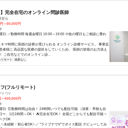
定】完全在宅のオンライン問診医師
博愛会
0円～80,000円
ト
日: ✅勤務時間 毎週金曜日 10:00～19:00 ※他の曜日もご相談に乗れ
 スキマ時間に医師の診察が受けられる オンライン診療サービス。 事業拡
患者様に 高品質な医療の提供をしていくため、 医師の皆様のお力添え
 ご自宅などでのオンライン診...
ルリモート
残業なし
フ(フルリモート)
ブナウV
円～600,000円
ト
曜日: ⏰勤務時間は自由！ 24時間いつでも配信可能 （深夜・早朝も自
日〜、1日1時間～OK！ ⛺完全在宅OK！ 全国どこからでも配信可能 ✨
ークOK
＼✨未経験・初心者OK✨／ "ライブナウV"でボイス配信 デビューしてみ