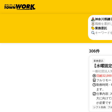
神奈川県
神奈川県
磯
磯
職種を選択
業務委託
業務委託
キーワード
306件
業務委託
【水曜固
一般社団法人
日給32,00
フルリモー
勤務時間・曜
ます。
仕事内容:
大に向けて
が必要です！
シフト自由
フ