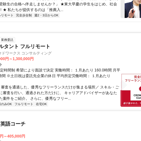
受験生の合格へ伴走しませんか？」 ★東大早慶の学生をはじめ、社会
！★ 私たちが提供するのは「推薦入...
ルリモート
完全歩合制
週2・3日からOK
業務委託
ルタント フルリモート
ウドワークス コンサルティング
000円～1,300,000円
ト
定時間制 希望により面談で決定 実働時間： １月あたり 160.0時間 月平
0時間 ※土日祝は委託先企業の休日 平均所定労働時間： １月あたり
＼ 審査を通過した、優秀なフリーランスだけが集まる場所／ スキル・ご
に審査を行い、通過された方だけに、 キャリアアドバイザーがあなた
た案件をご紹介。 さらに、優秀なフリー...
日のみOK
フルリモート
在宅OK
な英語コーチ
0円～405,000円