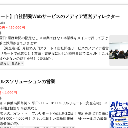
ート】自社開発Webサービスのメディア運営ディレクター
ain
00円～420,000円
ト
曜日: 業務時間の指定なし ※兼業ではなく本業務をメインで行って頂け
的に採用させて頂きます
 ＼ 【完全在宅】月額35万円スタート！自社開発サービスのメディア運営
ルリモートで残業なし！業績・貢献度に応じた随時昇給で収入UP！ これ
験やあなたの魅力を詳しく記載の...
残業なし
昇給あり
ールスソリューションの営業
ge
円～4,000円
ト
 ＜稼働時間帯例＞ 平日9:00～18:00 ※フルリモート（完全在宅） ※
時間は相談可 ※残業なし
＜求人のポイント＞ ・フルリモート×完全週休2日！ 場所を選ばず自由に
給3,000～4,000円！ スキルに応じた高単価報酬 ・AI×セールスの最先
場価値の高い...