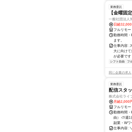
業務委託
【金曜固
一般社団法人
日給32,00
フルリモー
勤務時間・曜
ます。
仕事内容:
大に向けて
が必要です！
シフト自由
フ
同じ企業の求人
業務委託
配信スタッ
株式会社ライ
月給2,000
フルリモー
勤務時間・
由） ⛅週1
副業・Wワ
仕事内容: 