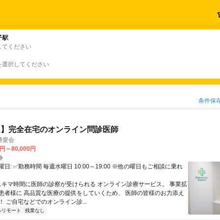
子駅
子駅
してください
を選択してください
条件保
定】完全在宅のオンライン問診医師
博愛会
0円～80,000円
ト
日: ✅勤務時間 毎週水曜日 10:00～19:00 ※他の曜日もご相談に乗れ
 スキマ時間に医師の診察が受けられる オンライン診療サービス。 事業拡
患者様に 高品質な医療の提供をしていくため、 医師の皆様のお力添え
 ご自宅などでのオンライン診...
ルリモート
残業なし