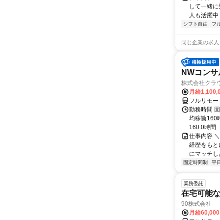
して一緒に
人も活躍中
シフト自由
フ
同じ企業の求人
NWコンサ
株式会社クラ
月給1,100,
フルリモー
勤務時間 固
均稼働16
160.0時間
仕事内容 
経歴をもと
にマッチし
固定時間制
平
業務委託
在宅可能
90株式会社
月給60,00