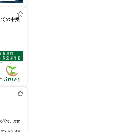
しての中受
0の間で、対象
健康的な生活習