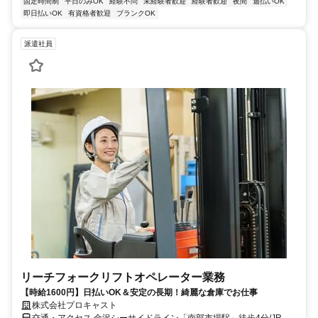
固定時間制
平日のみOK
経験不問
未経験者歓迎
経験者歓迎
夜間
週払いOK
即日払いOK
有資格者歓迎
ブランクOK
派遣社員
リーチフォークリフトオペレーター業務
【時給1600円】日払いOK＆安定の長期！綺麗な倉庫でお仕事
株式会社プロキャスト
交通・アクセス 金沢シーサイドライン「南部市場駅」徒歩4分/JR京