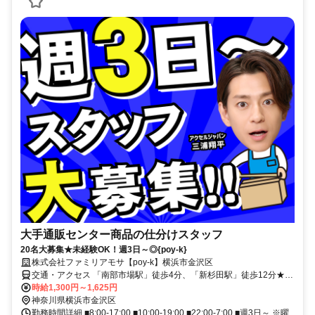
大手通販センター商品の仕分けスタッフ
20名大募集★未経験OK！週3日～◎{poy-k}
株式会社ファミリアモサ【poy-k】横浜市金沢区
交通・アクセス 「南部市場駅」徒歩4分、「新杉田駅」徒歩12分★
車・バイク・バス・自転車通勤OK！
時給1,300円～1,625円
神奈川県横浜市金沢区
勤務時間詳細 ■8:00-17:00 ■10:00-19:00 ■22:00-7:00 ■週3日～ ※曜