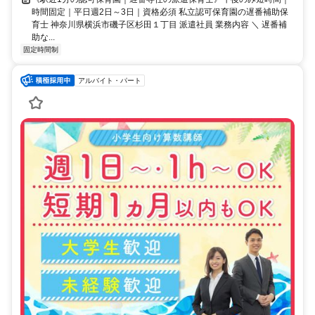
時間固定｜平日週2日～3日｜資格必須 私立認可保育園の遅番補助保
育士 神奈川県横浜市磯子区杉田１丁目 派遣社員 業務内容 ＼ 遅番補
助な...
固定時間制
アルバイト・パート