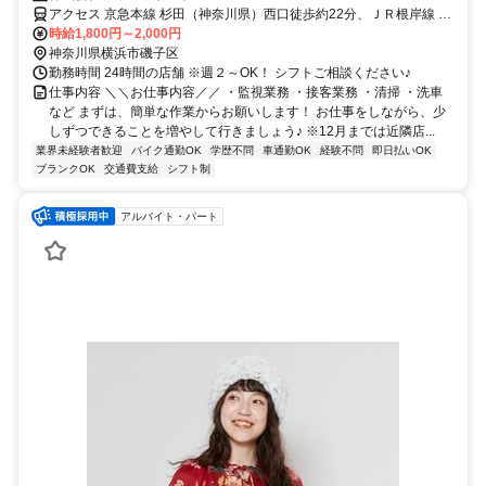
◎｜日払い可☆
アクセス 京急本線 杉田（神奈川県）西口徒歩約22分、ＪＲ根岸線 洋
光台徒歩約27分、ＪＲ根岸線 新杉田徒歩約28分
時給1,800円～2,000円
神奈川県横浜市磯子区
勤務時間 24時間の店舗 ※週２～OK！ シフトご相談ください♪
仕事内容 ＼＼お仕事内容／／ ・監視業務 ・接客業務 ・清掃 ・洗車
など まずは、簡単な作業からお願いします！ お仕事をしながら、少
しずつできることを増やして行きましょう♪ ※12月までは近隣店...
業界未経験者歓迎
バイク通勤OK
学歴不問
車通勤OK
経験不問
即日払いOK
ブランクOK
交通費支給
シフト制
アルバイト・パート