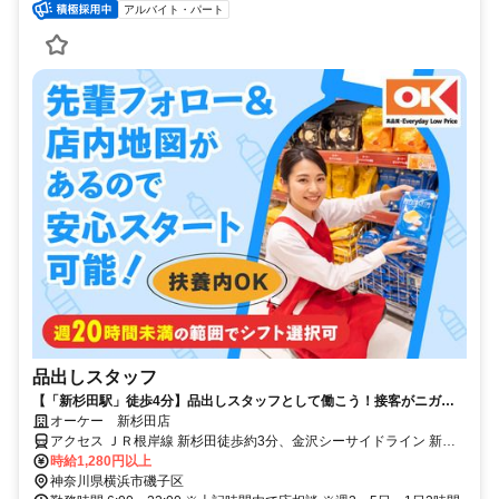
アルバイト・パート
品出しスタッフ
【「新杉田駅」徒歩4分】品出しスタッフとして働こう！接客がニガテ
でも安心のシンプル作業！
オーケー 新杉田店
アクセス ＪＲ根岸線 新杉田徒歩約3分、金沢シーサイドライン 新杉
田徒歩約3分、京急本線 杉田（神奈川県）東口徒歩約8分 「新杉田
時給1,280円以上
駅」徒歩約4分「杉田駅」徒歩8分
神奈川県横浜市磯子区