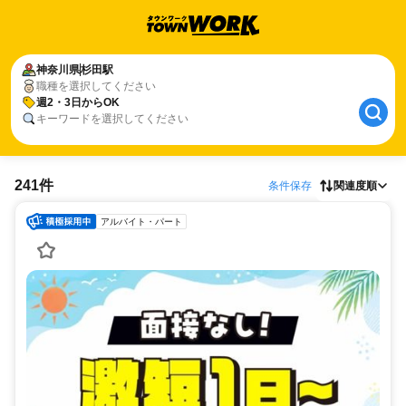
神奈川県
杉田駅
職種を選択してください
週2・3日からOK
キーワードを選択してください
241件
条件保存
関連度順
アルバイト・パート