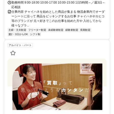
勤務時間 9:00-18:00 10:00-17:00 10:00-15:00 1日5時間～／週3日～
応相談
仕事内容 チャイハネを始めとした商品が集まる 物流倉庫内でオーダ
ーシートに沿って 商品をピッキングするお仕事 チャイハネやカヒコ
等のブランドが 元々好きでこのお仕事を始めた方や 入社してから
様々なブラ...
主婦・主夫歓迎
フリーター歓迎
未経験者歓迎
経験者歓迎
長期歓迎
週2・3日からOK
シフト制
アルバイト・パート