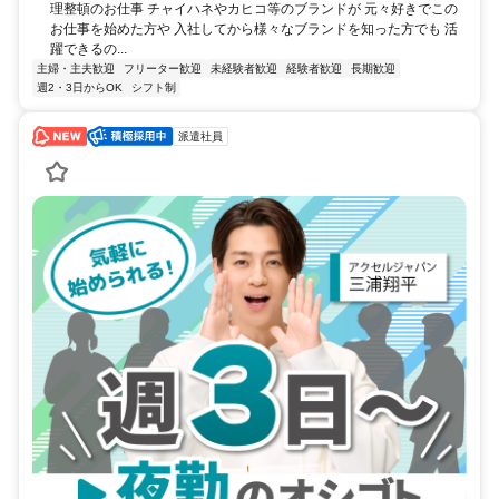
理整頓のお仕事 チャイハネやカヒコ等のブランドが 元々好きでこの
お仕事を始めた方や 入社してから様々なブランドを知った方でも 活
躍できるの...
主婦・主夫歓迎
フリーター歓迎
未経験者歓迎
経験者歓迎
長期歓迎
週2・3日からOK
シフト制
派遣社員