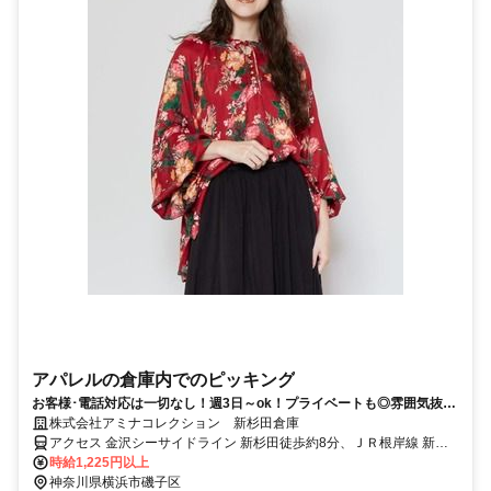
アパレルの倉庫内でのピッキング
お客様･電話対応は一切なし！週3日～ok！プライベートも◎雰囲気抜群
♪人間関係は良好☆
株式会社アミナコレクション 新杉田倉庫
アクセス 金沢シーサイドライン 新杉田徒歩約8分、ＪＲ根岸線 新杉
田徒歩約8分、京急本線 杉田（神奈川県）東口徒歩約13分
時給1,225円以上
神奈川県横浜市磯子区