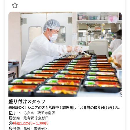
盛り付けスタッフ
未経験OK！シニアの方も活躍中！調理無し！お弁当の盛り付けだけの簡
単・モクモク作業。
まごころ弁当 磯子港南店
沿線・最寄駅 京急杉田
時給1,225円～1,300円
神奈川県横浜市磯子区