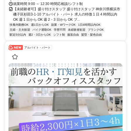
就業時間 9:00 ～ 12:30 時間応相談/シフト制
【未経験者可】盛り付けスタッフ 盛り付けスタッフ 神奈川県横浜市
磯子区杉田3-1-10 アルバイト・パート 求人の特徴 1 日 4 時間以内
OK 週 1 日から OK 週 2・3 日から OK ブ...
扶養内勤務OK
週1日からOK
副業・WワークOK
1日4時間以内OK
主婦・主夫歓迎
バイク通勤OK
学歴不問
未経験者歓迎
ブランクOK
駅近5分以内
週2・3日からOK
シフト制
服装自由
髪型・髪色自由
アルバイト・パート