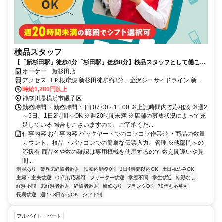
検品スタッフ
【「新杉田駅」徒歩4分「杉田駅」徒歩8分】検品スタッフとして働こ
う！／接客ナシ！もくもく裏方作業！
オーケー 新杉田店
アクセス ＪＲ根岸線 新杉田徒歩約3分、金沢シーサイドライン 新杉
田徒歩約3分、京急本線 杉田（神奈川県）東口徒歩約8分 「新杉田
時給1,280円以上
駅」徒歩約4分「杉田駅」徒歩8分
神奈川県横浜市磯子区
勤務時間 ・勤務時間： [1] 07:00～11:00 ※上記時間内で応相談 ※週2
～5日、1日2時間～OK ※週20時間未満 ※店舗の募集状況によって充
足している 場合もございますので、ご了承くだ...
仕事内容 お仕事内容 バックヤードでのコツコツ作業◎ ・商品の数量
カウント、検品 ・パソコンでの簡単な伝票入力、管理 ※他部門への
応援有 商品名や数の確認は専用機械を使用するので 数え間違いや見
間...
制服あり
業界未経験者歓迎
扶養内勤務OK
1日4時間以内OK
土日祝のみOK
主婦・主夫歓迎
60代も応募可
フリーター歓迎
学歴不問
学生歓迎
転勤なし
経験不問
未経験者歓迎
経験者歓迎
研修あり
ブランクOK
70代も応募可
長期歓迎
週2・3日からOK
シフト制
アルバイト・パート