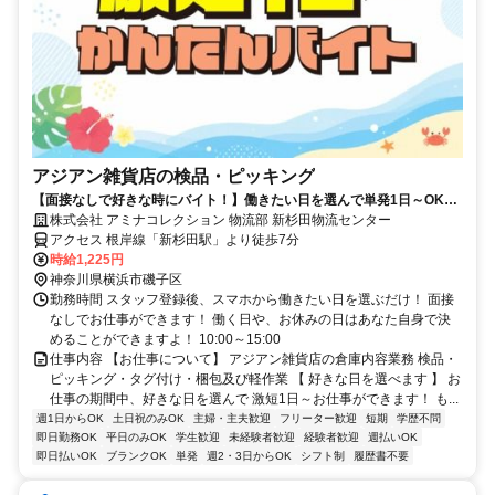
アジアン雑貨店の検品・ピッキング
【面接なしで好きな時にバイト！】働きたい日を選んで単発1日～OK！
お給料は即日払いでお財布も安心♪
株式会社 アミナコレクション 物流部 新杉田物流センター
アクセス 根岸線「新杉田駅」より徒歩7分
時給1,225円
神奈川県横浜市磯子区
勤務時間 スタッフ登録後、スマホから働きたい日を選ぶだけ！ 面接
なしでお仕事ができます！ 働く日や、お休みの日はあなた自身で決
めることができますよ！ 10:00～15:00
仕事内容 【お仕事について】 アジアン雑貨店の倉庫内容業務 検品・
ピッキング・タグ付け・梱包及び軽作業 【 好きな日を選べます 】 お
仕事の期間中、好きな日を選んで 激短1日～お仕事ができます！ も...
週1日からOK
土日祝のみOK
主婦・主夫歓迎
フリーター歓迎
短期
学歴不問
即日勤務OK
平日のみOK
学生歓迎
未経験者歓迎
経験者歓迎
週払いOK
即日払いOK
ブランクOK
単発
週2・3日からOK
シフト制
履歴書不要