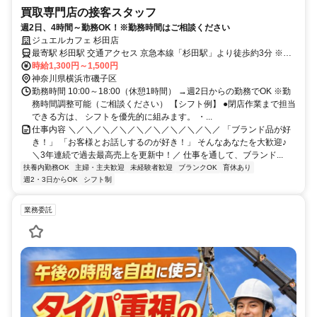
買取専門店の接客スタッフ
週2日、4時間～勤務OK！※勤務時間はご相談ください
ジュエルカフェ 杉田店
最寄駅 杉田駅 交通アクセス 京急本線「杉田駅」より徒歩約3分 ※上
記は杉田店へのアクセスです。
時給1,300円～1,500円
神奈川県横浜市磯子区
勤務時間 10:00～18:00（休憩1時間） →週2日からの勤務でOK ※勤
務時間調整可能（ご相談ください） 【シフト例】 ●閉店作業まで担当
できる方は、 シフトを優先的に組みます。 ・...
仕事内容 ＼／＼／＼／＼／＼／＼／＼／＼／＼／ 「ブランド品が好
き！」 「お客様とお話しするのが好き！」 そんなあなたを大歓迎♪
＼3年連続で過去最高売上を更新中！／ 仕事を通して、ブランド...
扶養内勤務OK
主婦・主夫歓迎
未経験者歓迎
ブランクOK
育休あり
週2・3日からOK
シフト制
業務委託