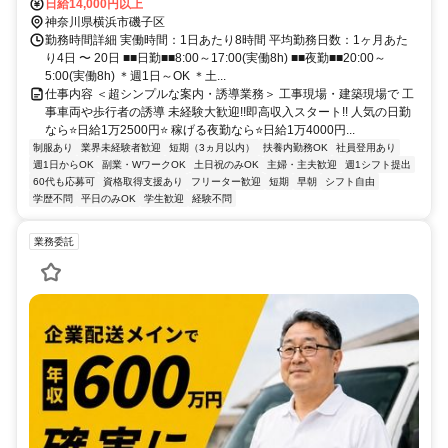
日給14,000円以上
神奈川県横浜市磯子区
勤務時間詳細 実働時間：1日あたり8時間 平均勤務日数：1ヶ月あた
り4日 〜 20日 ■■日勤■■8:00～17:00(実働8h) ■■夜勤■■20:00～
5:00(実働8h) ＊週1日～OK ＊土...
仕事内容 ＜超シンプルな案内・誘導業務＞ 工事現場・建築現場で 工
事車両や歩行者の誘導 未経験大歓迎!!即高収入スタート!! 人気の日勤
なら⭐日給1万2500円⭐ 稼げる夜勤なら⭐日給1万4000円...
制服あり
業界未経験者歓迎
短期（3ヵ月以内）
扶養内勤務OK
社員登用あり
週1日からOK
副業・WワークOK
土日祝のみOK
主婦・主夫歓迎
週1シフト提出
60代も応募可
資格取得支援あり
フリーター歓迎
短期
早朝
シフト自由
学歴不問
平日のみOK
学生歓迎
経験不問
業務委託