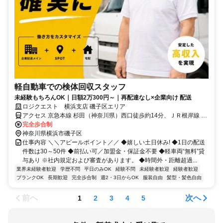
軽自動車での検体回収スタッフ
未経験もちろんOK｜日額2万300円～｜再配達なし×企業向け 配送
ロジクエスト 横浜支店 磯子区エリア
アクセス 京急本線 杉田（神奈川県）西口徒歩約14分、ＪＲ根岸線 洋
光台徒歩約19分、金沢シーサイドライン 新杉田徒歩約20分
完全歩合制
神奈川県横浜市磯子区
仕事内容 ＼＼アピールポイント／／ ◆嬉しい土日休み! ◆1日の配送
件数は30～50件 ◆前払い可／加盟金・保証金不要 ◆軽車両“無料”貸
与あり ※社内規定および審査があります。 ◆時間外・距離超過...
業界未経験者歓迎
学歴不問
平日のみOK
経験不問
未経験者歓迎
経験者歓迎
ブランクOK
長期歓迎
完全歩合制
週2・3日からOK
服装自由
髪型・髪色自由
前へ
次へ
1
2
3
4
5