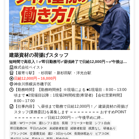
建築資材の荷揚げスタッフ
短時間で高収入！✅即日勤務可✅昼頃終了で日給12,000円～✅午後は完
全自由時間・希望で現場追加し稼ぐもOK✅週3日～シフト自由✅未経験
株式会社ベイスト
OK
【最寄り駅】 ・杉田駅 ・新杉田駅 ・洋光台駅
日給12,000円～16,000円
神奈川県横浜市磯子区
【勤務時間】 【勤務時間例】※現場による ■1現場目：8:00～13:00
頃まで ■2現場目以降：1現場2時間程度(希望者) 【会社営業時間】
8:00～17:00
【仕事内容】 ＼昼頃まで勤務で日給12,000円！／ 建築資材の荷揚げ
スタッフ(業務委託)を募集します ＝＝＝＝＝＝＝＝ おすすめPOINT
＝＝＝＝＝＝＝＝ ✅日給12,000円～ ✅午後早めに終...
副業・WワークOK
週1シフト提出
長期
フリーター歓迎
シフト自由
即日勤務OK
平日のみOK
未経験者歓迎
経験者歓迎
残業なし
研修あり
ブランクOK
交通費支給
週2・3日からOK
長期休暇あり
ピアスOK
週4日以上OK
昇給あり
髪型・髪色自由