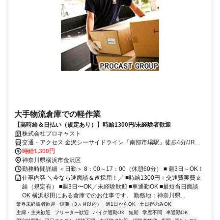
大手物流倉庫での軽作業
【高時給＆日払い（規定あり）】時給1300円/未経験者歓迎
株式会社プロキャスト
交通・アクセス 金沢シーサイドライン「南部市場駅」徒歩4分/JR京
浜東北線・根岸線「新杉田駅」徒歩12分/車、バイク、自転車通勤
時給1,300円
OK！
神奈川県横浜市金沢区
勤務時間詳細 ＜日勤＞ 8：00～17：00（休憩60分） ■ 週3日～OK！
仕事内容 ＼今なら速面談＆速採用！／ ■時給1300円＋交通費実費支
給（規定有） ■週3日〜OK／未経験歓迎 ■車通勤OK ■最短当日面談
OK 横浜杉田にある倉庫でのお仕事です。 勤務地：神奈川県...
業界未経験者歓迎
短期（3ヵ月以内）
週1日からOK
土日祝のみOK
主婦・主夫歓迎
フリーター歓迎
バイク通勤OK
短期
学歴不問
車通勤OK