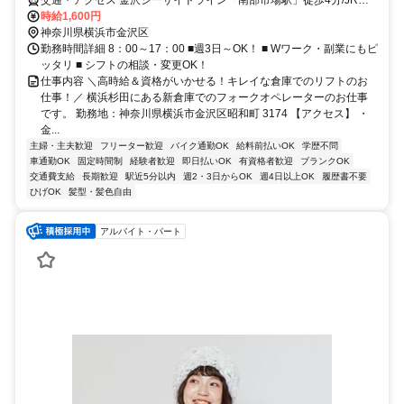
浜東北線・根岸線「新杉田駅」徒歩12分/車、バイク、自転車通勤
時給1,600円
OK！
神奈川県横浜市金沢区
勤務時間詳細 8：00～17：00 ■週3日～OK！ ■ Wワーク・副業にもピ
ッタリ ■ シフトの相談・変更OK！
仕事内容 ＼高時給＆資格がいかせる！キレイな倉庫でのリフトのお
仕事！／ 横浜杉田にある新倉庫でのフォークオペレーターのお仕事
です。 勤務地：神奈川県横浜市金沢区昭和町 3174 【アクセス】 ・
金...
主婦・主夫歓迎
フリーター歓迎
バイク通勤OK
給料前払いOK
学歴不問
車通勤OK
固定時間制
経験者歓迎
即日払いOK
有資格者歓迎
ブランクOK
交通費支給
長期歓迎
駅近5分以内
週2・3日からOK
週4日以上OK
履歴書不要
ひげOK
髪型・髪色自由
アルバイト・パート