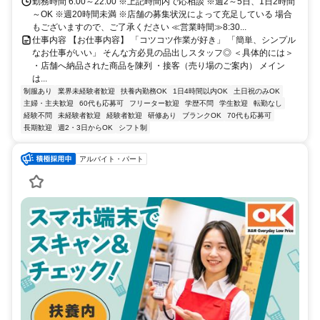
勤務時間 6:00～22:00 ※上記時間内で応相談 ※週2～5日、1日2時間
～OK ※週20時間未満 ※店舗の募集状況によって充足している 場合
もございますので、ご了承ください ≪営業時間≫8:30...
仕事内容 【お仕事内容】 「コツコツ作業が好き」 「簡単、シンプル
なお仕事がいい」 そんな方必見の品出しスタッフ◎ ＜具体的には＞
・店舗へ納品された商品を陳列 ・接客（売り場のご案内） メイン
は...
制服あり
業界未経験者歓迎
扶養内勤務OK
1日4時間以内OK
土日祝のみOK
主婦・主夫歓迎
60代も応募可
フリーター歓迎
学歴不問
学生歓迎
転勤なし
経験不問
未経験者歓迎
経験者歓迎
研修あり
ブランクOK
70代も応募可
長期歓迎
週2・3日からOK
シフト制
アルバイト・パート