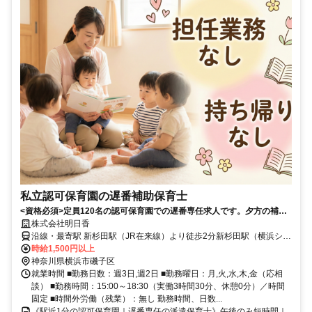
私立認可保育園の遅番補助保育士
<資格必須>定員120名の認可保育園での遅番専任求人です。夕方の補助
業務や園児の見守りを担当し、書類業務はありません。週2～3日、午後
株式会社明日香
のみの短時間勤務で扶養内も可。駅直結で通勤便利。未経験・ブランク
沿線・最寄駅 新杉田駅（JR在来線）より徒歩2分新杉田駅（横浜シー
ある方も歓迎。
サイドライン）より徒歩2分新杉田駅（JR在来線/横浜シーサイドライ
時給1,500円以上
ン）より徒歩2分
神奈川県横浜市磯子区
就業時間 ■勤務日数：週3日,週2日 ■勤務曜日：月,火,水,木,金（応相
談） ■勤務時間：15:00～18:30（実働3時間30分、休憩0分）／時間
固定 ■時間外労働（残業）：無し 勤務時間、日数...
《駅近1分の認可保育園｜遅番専任の派遣保育士》午後のみ短時間｜