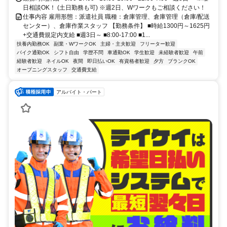
日相談OK！ (土日勤務も可) ※週2日、Wワークもご相談ください！
仕事内容 雇用形態：派遣社員 職種：倉庫管理、倉庫管理（倉庫/配送
センター）、倉庫作業スタッフ 【勤務条件】 ■時給1300円～1625円
+交通費規定内支給 ■週3日～ ■8:00-17:00 ■1...
扶養内勤務OK
副業・WワークOK
主婦・主夫歓迎
フリーター歓迎
バイク通勤OK
シフト自由
学歴不問
車通勤OK
学生歓迎
未経験者歓迎
午前
経験者歓迎
ネイルOK
夜間
即日払いOK
有資格者歓迎
夕方
ブランクOK
オープニングスタッフ
交通費支給
アルバイト・パート