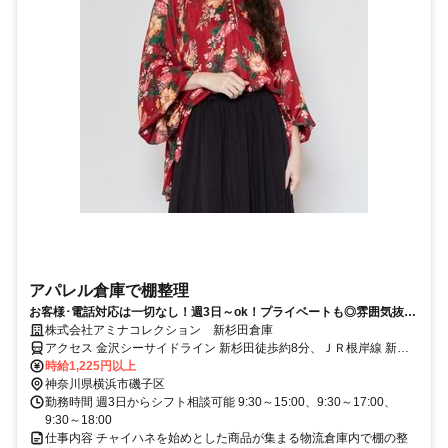
アパレル倉庫で棚整理
お客様･電話対応は一切なし！週3日～ok！プライベートも◎雰囲気抜群
♪人間関係は良好☆
株式会社アミナコレクション 新杉田倉庫
アクセス 金沢シーサイドライン 新杉田徒歩約8分、ＪＲ根岸線 新杉
田徒歩約8分、京急本線 杉田（神奈川県）東口徒歩約13分
時給1,225円以上
神奈川県横浜市磯子区
勤務時間 週3日からシフト相談可能 9:30～15:00、9:30～17:00、
9:30～18:00
仕事内容 チャイハネを始めとした商品が集まる物流倉庫内で棚の整