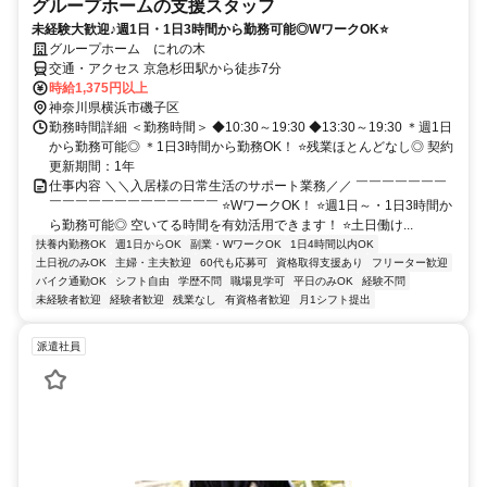
グループホームの支援スタッフ
未経験大歓迎♪週1日・1日3時間から勤務可能◎WワークOK⭐
グループホーム にれの木
交通・アクセス 京急杉田駅から徒歩7分
時給1,375円以上
神奈川県横浜市磯子区
勤務時間詳細 ＜勤務時間＞ ◆10:30～19:30 ◆13:30～19:30 ＊週1日
から勤務可能◎ ＊1日3時間から勤務OK！ ⭐残業ほとんどなし◎ 契約
更新期間：1年
仕事内容 ＼＼入居様の日常生活のサポート業務／／ ￣￣￣￣￣￣￣
￣￣￣￣￣￣￣￣￣￣￣￣￣ ⭐WワークOK！ ⭐週1日～・1日3時間か
ら勤務可能◎ 空いてる時間を有効活用できます！ ⭐土日働け...
扶養内勤務OK
週1日からOK
副業・WワークOK
1日4時間以内OK
土日祝のみOK
主婦・主夫歓迎
60代も応募可
資格取得支援あり
フリーター歓迎
バイク通勤OK
シフト自由
学歴不問
職場見学可
平日のみOK
経験不問
未経験者歓迎
経験者歓迎
残業なし
有資格者歓迎
月1シフト提出
派遣社員