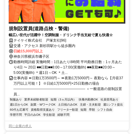
規制設置員(道路点検・警備)
幅広い世代が活躍中！空調制服・ドリンク手当支給で夏も快適☆
テイケイ株式会社 戸塚支社[96]
交通・アクセス 新杉田駅から徒歩圏内
日給15,000円以上
神奈川県横浜市磯子区
勤務時間詳細 実働時間：1日あたり8時間 平均勤務日数：1ヶ月あた
り4日 〜 20日 ■■日勤■■8:00～17:00(実働8h) ■■夜勤■■20:00～
5:00(実働8h) ＊週1日～OK ＊土...
仕事内容 ⏩日勤1万3500円～ ⏩夜勤1万5000円～ 夜勤なら【月収37
万円以上可能！】 ※日給1万5000円×25日勤務の場合
―――――――――――――――――――― ＜一般道路の規制設置
員...
制服あり
業界未経験者歓迎
短期（3ヵ月以内）
扶養内勤務OK
社員登用あり
週1日からOK
副業・WワークOK
土日祝のみOK
主婦・主夫歓迎
週1シフト提出
60代も応募可
資格取得支援あり
フリーター歓迎
短期
早朝
シフト自由
学歴不問
平日のみOK
学生歓迎
経験不問
同じ企業の求人