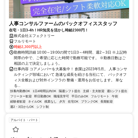
人事コンサルファームのバックオフィススタッフ
在宅・1日3-4h！HR知見を活かし時給2300円！
株式会社エフェクトリー
フルリモート
時給2,300円以上
勤務時間詳細 10:00～19:00の間で1日3～4時間、週2～3日 ※上記時
間帯の中で、ご希望に応じた時間で勤務可能です。 ※勤務日数はご
相談の上で決定しましょう。
仕事内容 コアメンバーを大募集中！ 創業は2023年5月。 人事コンサ
ルティング領域において 急速な成長を続ける当社にて、 バックオフ
ィス全般および対外インフラの 整備・運用をお任せします。 単な
る...
扶養内勤務OK
1日4時間以内OK
隔週シフト提出
主婦・主夫歓迎
週1シフト提出
フリーター歓迎
即日勤務OK
職場見学可
平日のみOK
フルリモート
午前
経験者歓迎
ネイルOK
残業なし
夕方
在宅OK
ブランクOK
長期歓迎
週2・3日からOK
シフト制
アルバイト・パート