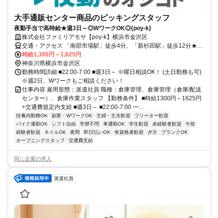
大手通販センター商品のピッキングスタッフ
夜勤手当で高時給★週3日～◎WワークOK◎{poy-k}
株式会社ファミリアモサ【poy-k】横浜市金沢区
交通・アクセス 「南部市場駅」徒歩4分、「新杉田駅」徒歩12分★
車・バイク・バス・自転車通勤OK！
時給1,300円～1,625円
神奈川県横浜市金沢区
勤務時間詳細 ■22:00-7:00 ■週3日～ ※曜日相談OK！ (土日勤務も可)
※週2日、Wワークもご相談ください！
仕事内容 雇用形態：派遣社員 職種：倉庫管理、倉庫管理（倉庫/配送
センター）、倉庫作業スタッフ 【勤務条件】 ■時給1300円～1625円
+交通費規定内支給 ■週3日～ ■22:00-7:00 ━...
扶養内勤務OK
副業・WワークOK
主婦・主夫歓迎
フリーター歓迎
バイク通勤OK
シフト自由
学歴不問
車通勤OK
学生歓迎
未経験者歓迎
午前
経験者歓迎
ネイルOK
夜間
即日払いOK
有資格者歓迎
夕方
ブランクOK
オープニングスタッフ
交通費支給
同じ企業の求人
派遣社員