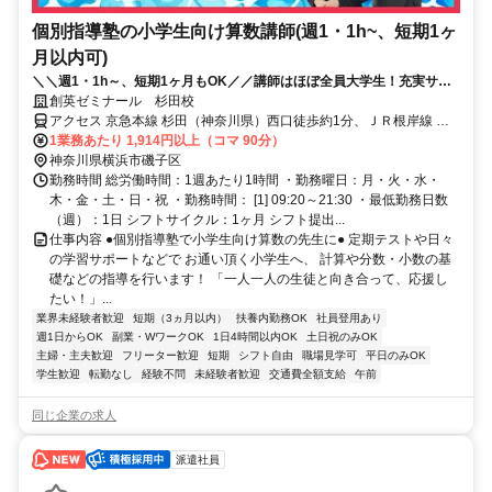
個別指導塾の小学生向け算数講師(週1・1h~、短期1ヶ
月以内可)
＼＼週1・1h～、短期1ヶ月もOK／／講師はほぼ全員大学生！充実サポ
ートで初バイトでも安心◎面接履歴書不要
創英ゼミナール 杉田校
アクセス 京急本線 杉田（神奈川県）西口徒歩約1分、ＪＲ根岸線 新
杉田西口徒歩約8分、金沢シーサイドライン 新杉田西口徒歩約8分
1業務あたり 1,914円以上（コマ 90分）
神奈川県横浜市磯子区
勤務時間 総労働時間：1週あたり1時間 ・勤務曜日：月・火・水・
木・金・土・日・祝 ・勤務時間： [1] 09:20～21:30 ・最低勤務日数
（週）：1日 シフトサイクル：1ヶ月 シフト提出...
仕事内容 ●個別指導塾で小学生向け算数の先生に● 定期テストや日々
の学習サポートなどで お通い頂く小学生へ、 計算や分数・小数の基
礎などの指導を行います！ 「一人一人の生徒と向き合って、応援し
たい！」...
業界未経験者歓迎
短期（3ヵ月以内）
扶養内勤務OK
社員登用あり
週1日からOK
副業・WワークOK
1日4時間以内OK
土日祝のみOK
主婦・主夫歓迎
フリーター歓迎
短期
シフト自由
職場見学可
平日のみOK
学生歓迎
転勤なし
経験不問
未経験者歓迎
交通費全額支給
午前
同じ企業の求人
派遣社員