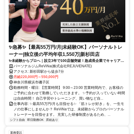
✨️急募✨️【最高55万円/月|未経験OK】パーソナルトレ
ーナー|独立後の平均年収1,550万|新杉田店
✨未経験からプロへ｜設立3年で100店舗突破！急成長企業でキャリアア
ップ
パーソナルジムReViNa(株式会社REJUVENATE)
アクセス: 新杉田駅から徒歩7分
月給220,000円～550,000円
神奈川県横浜市磯子区
勤務時間・曜日: 【営業時間】 9:00～23:00 営業時間内で、お客様の
ご予約に合わせて勤務していただきます。 ✨予約が入っていない時間
は自由時間！ 自己学習やトレーニング、買い物など自...
仕事内容: ✨最高55万円/月も目指せる✨ 「筋トレが好き」を、一生モ
ノの仕事にしませんか？ ReViNaでは、未経験からプロのパーソナル
トレーナーを目指せます。 充実した研修制度があるため、...
シフト自由
即日勤務OK
昇給あり
業務委託