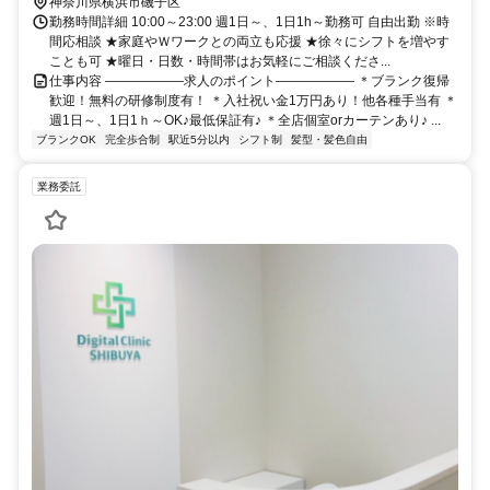
神奈川県横浜市磯子区
勤務時間詳細 10:00～23:00 週1日～、1日1h～勤務可 自由出勤 ※時
間応相談 ★家庭やＷワークとの両立も応援 ★徐々にシフトを増やす
ことも可 ★曜日・日数・時間帯はお気軽にご相談くださ...
仕事内容 ――――――求人のポイント―――――― ＊ブランク復帰
歓迎！無料の研修制度有！ ＊入社祝い金1万円あり！他各種手当有 ＊
週1日～、1日1ｈ～OK♪最低保証有♪ ＊全店個室orカーテンあり♪ ...
ブランクOK
完全歩合制
駅近5分以内
シフト制
髪型・髪色自由
業務委託