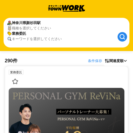
神奈川県
新杉田駅
職種を選択してください
業務委託
キーワードを選択してください
290件
条件保存
関連度順
業務委託