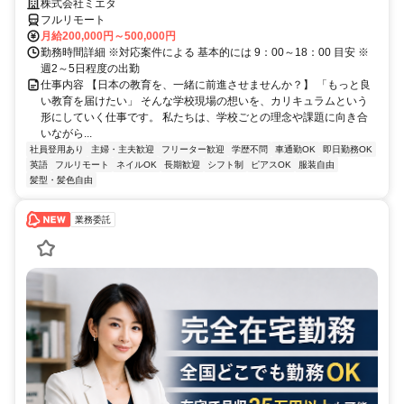
株式会社ミエタ
フルリモート
月給200,000円～500,000円
勤務時間詳細 ※対応案件による 基本的には 9：00～18：00 目安 ※
週2～5日程度の出勤
仕事内容 【日本の教育を、一緒に前進させませんか？】 「もっと良
い教育を届けたい」 そんな学校現場の想いを、カリキュラムという
形にしていく仕事です。 私たちは、学校ごとの理念や課題に向き合
いながら...
社員登用あり
主婦・主夫歓迎
フリーター歓迎
学歴不問
車通勤OK
即日勤務OK
英語
フルリモート
ネイルOK
長期歓迎
シフト制
ピアスOK
服装自由
髪型・髪色自由
業務委託