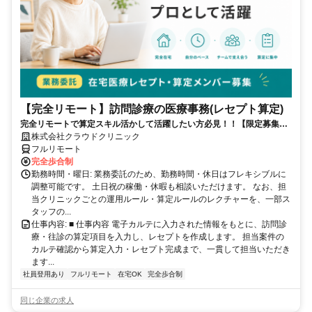
【完全リモート】訪問診療の医療事務(レセプト算定)
完全リモートで算定スキル活かして活躍したい方必見！！【限定募集】
完全リモート｜在宅医療レセプト算定（成果報酬型／業務委託）
株式会社クラウドクリニック
フルリモート
完全歩合制
勤務時間・曜日: 業務委託のため、勤務時間・休日はフレキシブルに
調整可能です。 土日祝の稼働・休暇も相談いただけます。 なお、担
当クリニックごとの運用ルール・算定ルールのレクチャーを、一部ス
タッフの...
仕事内容: ■ 仕事内容 電子カルテに入力された情報をもとに、訪問診
療・往診の算定項目を入力し、レセプトを作成します。 担当案件の
カルテ確認から算定入力・レセプト完成まで、一貫して担当いただき
ます...
社員登用あり
フルリモート
在宅OK
完全歩合制
同じ企業の求人