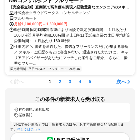
NWコンサルタント フルリモート
【完全審査制】直商流で高単価を実現／経験豊富なエンジニアのスキル
に合致した案件を多数保有
株式会社クラウドワークス コンサルティング
フルリモート
月給1,100,000円～1,300,000円
勤務時間 固定時間制 希望により面談で決定 実働時間： １月あたり
160.0時間 月平均稼働160時間 ※土日祝は委託先企業の休日 平均所定
労働時間： １月あたり 160.0時間
仕事内容 ＼ 審査を通過した、優秀なフリーランスだけが集まる場所
／ スキル・ご経歴をもとに審査を行い、通過された方だけに、 キャ
リアアドバイザーがあなたにマッチした案件をご紹介。 さらに、優
秀なフリー...
固定時間制
平日のみOK
フルリモート
在宅OK
前へ
次へ
1
2
3
4
5
この条件の新着求人を受け取る
神奈川県 / 新杉田駅
業務委託
「LINEで受け取る」では、新着求人のほか、おすすめ情報なども配信しま
す。
詳しくはこちら