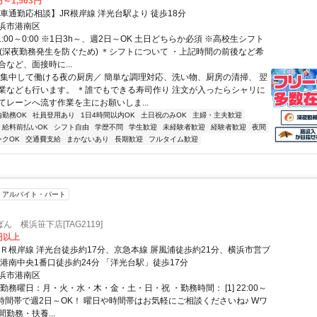
円～1,563円
【車通勤応相談】JR根岸線 洋光台駅より 徒歩18分
浜市港南区
1:00～0:00 ※1日3h～、週2日～OK 土日どちらか必須 ※高校生シフト
で(深夜勤務発生を防ぐため) ＊シフトについて ・上記時間の前後など希
など、面接時に...
＼集中して働ける夜の厨房／ 簡単な調理対応、洗い物、厨房の清掃、 翌
業なども行います。 ＊誰でもできる寿司作り 注文が入ったらシャリに
てレーンへ流す作業を主にお願いしま...
内勤務OK
社員登用あり
1日4時間以内OK
土日祝のみOK
主婦・主夫歓迎
給料前払いOK
シフト自由
学歴不問
学生歓迎
未経験者歓迎
経験者歓迎
夜間
ンクOK
交通費支給
まかないあり
長期歓迎
フルタイム歓迎
アルバイト・パート
 横浜笹下店[TAG2119]
3円以上
ＪＲ根岸線 洋光台徒歩約17分、京急本線 屏風浦徒歩約21分、横浜市営ブ
 港南中央1番口徒歩約24分 「洋光台駅」徒歩17分
浜市港南区
勤務曜日：月・火・水・木・金・土・日・祝 ・勤務時間： [1] 22:00～
上記時間帯で週2日～OK！ 曜日や時間帯はお気軽にご相談くださいね♪ Wワ
勤務・扶養...