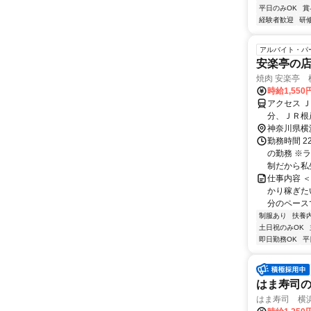
平日のみOK
賞
経験者歓迎
研
アルバイト・パ
安楽亭の店
焼肉 安楽亭 横
時給1,550
アクセス 
分、ＪＲ根
神奈川県横
勤務時間 2
の勤務 ※
制だから私生
仕事内容 
かり稼ぎた
分のペース
制服あり
扶養
土日祝のみOK
即日勤務OK
平
はま寿司
はま寿司 横