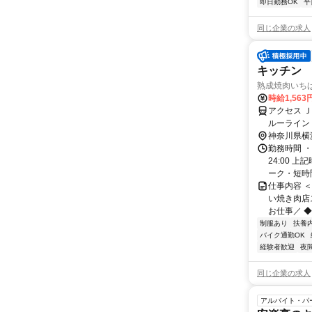
即日勤務OK
平
同じ企業の求人
キッチン
熟成焼肉いちばん
時給1,56
アクセス 
ルーライン
神奈川県横
勤務時間 ・
24:00 
ーク・短時間
仕事内容 
い焼き肉店
お仕事／ ◆
制服あり
扶養
バイク通勤OK
経験者歓迎
夜
同じ企業の求人
アルバイト・パ