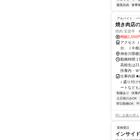
服装自由
食事
アルバイト・パ
焼き肉店の店
焼肉 安楽亭 横
時給1,550
アクセス 
分、ＪＲ根
神奈川県横
勤務時間 1
高校生は2
扶養内・Ｗワ
仕事内容 
♪ 盛り付
ートなどもお
制服あり
扶養
土日祝のみOK
即日勤務OK
平
同じ企業の求人
業務委託
インサイ