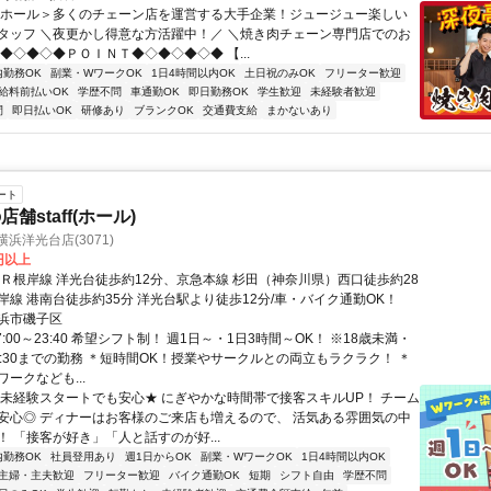
＜ホール＞多くのチェーン店を運営する大手企業！ジュージュー楽しい
タッフ ＼夜更かし得意な方活躍中！／ ＼焼き肉チェーン専門店でのお
◆◇◆◇◆ＰＯＩＮＴ◆◇◆◇◆◇◆ 【...
内勤務OK
副業・WワークOK
1日4時間以内OK
土日祝のみOK
フリーター歓迎
給料前払いOK
学歴不問
車通勤OK
即日勤務OK
学生歓迎
未経験者歓迎
間
即日払いOK
研修あり
ブランクOK
交通費支給
まかないあり
ート
舗staff(ホール)
浜洋光台店(3071)
0円以上
ＪＲ根岸線 洋光台徒歩約12分、京急本線 杉田（神奈川県）西口徒歩約28
岸線 港南台徒歩約35分 洋光台駅より徒歩12分/車・バイク通勤OK！
浜市磯子区
7:00～23:40 希望シフト制！ 週1日～・1日3時間～OK！ ※18歳未満・
1:30までの勤務 ＊短時間OK！授業やサークルとの両立もラクラク！ ＊
ークなども...
★未経験スタートでも安心★ にぎやかな時間帯で接客スキルUP！ チーム
安心◎ ディナーはお客様のご来店も増えるので、 活気ある雰囲気の中
！ 「接客が好き」「人と話すのが好...
内勤務OK
社員登用あり
週1日からOK
副業・WワークOK
1日4時間以内OK
主婦・主夫歓迎
フリーター歓迎
バイク通勤OK
短期
シフト自由
学歴不問