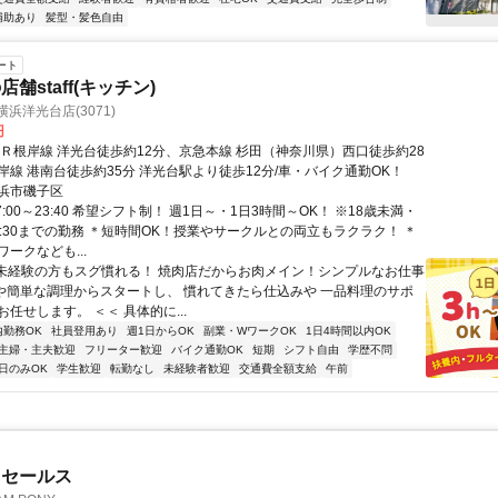
補助あり
髪型・髪色自由
ート
舗staff(キッチン)
浜洋光台店(3071)
円
ＪＲ根岸線 洋光台徒歩約12分、京急本線 杉田（神奈川県）西口徒歩約28
岸線 港南台徒歩約35分 洋光台駅より徒歩12分/車・バイク通勤OK！
浜市磯子区
7:00～23:40 希望シフト制！ 週1日～・1日3時間～OK！ ※18歳未満・
1:30までの勤務 ＊短時間OK！授業やサークルとの両立もラクラク！ ＊
ークなども...
■未経験の方もスグ慣れる！ 焼肉店だからお肉メイン！シンプルなお仕事
けや簡単な調理からスタートし、 慣れてきたら仕込みや 一品料理のサポ
任せします。 ＜＜ 具体的に...
内勤務OK
社員登用あり
週1日からOK
副業・WワークOK
1日4時間以内OK
主婦・主夫歓迎
フリーター歓迎
バイク通勤OK
短期
シフト自由
学歴不問
日のみOK
学生歓迎
転勤なし
未経験者歓迎
交通費全額支給
午前
ドセールス