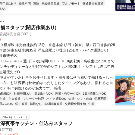
与年1回あり
経験不問
英語
未経験者歓迎
フルリモート
交通費全額支給
修あり
ート
舗スタッフ(閉店作業あり)
浜洋光台店(3071)
円
ＪＲ根岸線 洋光台徒歩約12分、京急本線 杉田（神奈川県）西口徒歩約28
岸線 港南台徒歩約35分 洋光台駅より徒歩12分/車・バイク通勤OK！
浜市磯子区
2:00～23:40 ＜週1日～/短時間OK！＞ ※18歳未満・高校生は21:30まで
ランチやディナーなど他時間帯のシフトも相談OK！ ・シフトは自己申告
活優先でO...
＜覚えやすいお仕事をお任せします＞ 深夜帯は落ち着いて働ける＋しっ
い方にも◎ 深夜は比較的ゆったりしたタイミングもあり、 慣れると自
でテキパキ動けるのが魅力です。 接客...
内勤務OK
社員登用あり
週1日からOK
副業・WワークOK
1日4時間以内OK
主婦・主夫歓迎
フリーター歓迎
バイク通勤OK
短期
シフト自由
学歴不問
日のみOK
学生歓迎
転勤なし
未経験者歓迎
交通費全額支給
午前
アルバイト・パート
の深夜帯キッチン・仕込みスタッフ
浜笹下店