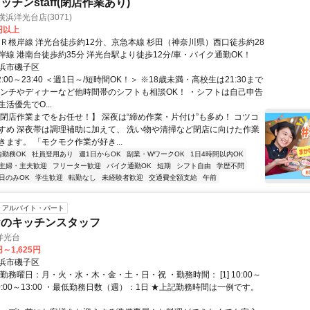
チンstaff(閉店作業あり)
浜洋光台店(3071)
0円以上
ＪＲ根岸線 洋光台徒歩約12分、京急本線 杉田（神奈川県）西口徒歩約28
岸線 港南台徒歩約35分 洋光台駅より徒歩12分/車・バイク通勤OK！
浜市磯子区
2:00～23:40 ＜週1日～/短時間OK！＞ ※18歳未満・高校生は21:30まで
ランチやディナーなど他時間帯のシフトも相談OK！ ・シフトは自己申告
活優先でO...
【閉店作業までをお任せ！】 深夜は“締め作業・片付け”も多め！ コツコ
すめ 深夜帯は調理補助に加えて、 洗い物や清掃など閉店に向けた作業
ます。 「モクモク作業が好き...
内勤務OK
社員登用あり
週1日からOK
副業・WワークOK
1日4時間以内OK
主婦・主夫歓迎
フリーター歓迎
バイク通勤OK
短期
シフト自由
学歴不問
日のみOK
学生歓迎
転勤なし
未経験者歓迎
交通費全額支給
午前
アルバイト・パート
ヤのキッチンスタッフ
洋光台
円～1,625円
浜市磯子区
勤務曜日：月・火・水・木・金・土・日・祝 ・勤務時間： [1] 10:00～
2] 10:00～13:00 ・最低勤務日数（週）：1日 ★上記勤務時間は一例です。