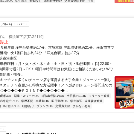
日のみOK
学生歓迎
転勤なし
未経験者歓迎
交通費全額支給
午前
アルバイト・パート
 横浜笹下店[TAG2119]
3円以上
ＪＲ根岸線 洋光台徒歩約17分、京急本線 屏風浦徒歩約21分、横浜市営ブ
 港南中央1番口徒歩約24分 「洋光台駅」徒歩17分
浜市港南区
勤務曜日：月・火・水・木・金・土・日・祝 ・勤務時間： [1] 22:00～
上記時間帯で週2日～OK！ 曜日や時間帯はお気軽にご相談くださいね♪ Wワ
勤務・扶養...
＜キッチン＞多くのチェーン店を運営する大手企業！ジュージュー楽し
スタッフ ＼夜更かし得意な方活躍中！／ ＼焼き肉チェーン専門店での
◇◆◇◆◇◆ＰＯＩＮＴ◆◇◆◇◆◇◆ ...
内勤務OK
副業・WワークOK
1日4時間以内OK
土日祝のみOK
フリーター歓迎
給料前払いOK
学歴不問
車通勤OK
即日勤務OK
学生歓迎
未経験者歓迎
間
即日払いOK
研修あり
ブランクOK
交通費支給
まかないあり
ート