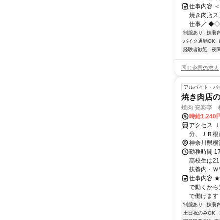
仕事内容 
焼き肉店ス
仕事／ ◆◇
制服あり
扶養
バイク通勤OK
経験者歓迎
夜
同じ企業の求人
アルバイト・パ
焼き肉店の店
焼肉 安楽亭 横
時給1,24
アクセス 
分、ＪＲ根
神奈川県横
勤務時間 1
高校生は2
扶養内・Ｗワ
仕事内容 
で動くから
で働けます
制服あり
扶養
土日祝のみOK