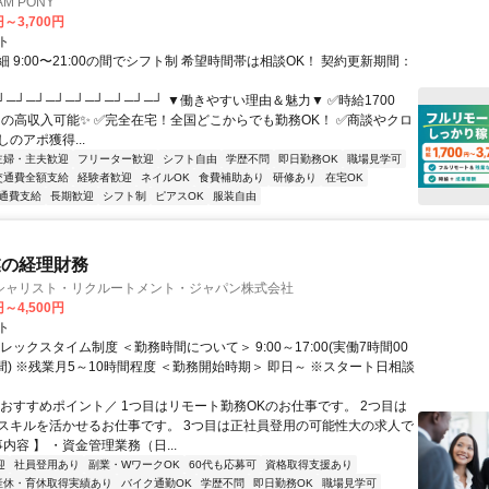
M PONY
円～3,700円
ト
 9:00〜21:00の間でシフト制 希望時間帯は相談OK！ 契約更新期間：
┘─┘─┘─┘─┘─┘─┘─┘─┘ ▼働きやすい理由＆魅力▼ ✅時給1700
0円の高収入可能✨ ✅完全在宅！全国どこからでも勤務OK！ ✅商談やクロ
のアポ獲得...
主婦・主夫歓迎
フリーター歓迎
シフト自由
学歴不問
即日勤務OK
職場見学可
交通費全額支給
経験者歓迎
ネイルOK
食費補助あり
研修あり
在宅OK
通費支給
長期歓迎
シフト制
ピアスOK
服装自由
業の経理財務
シャリスト・リクルートメント・ジャパン株式会社
円～4,500円
ト
レックスタイム制度 ＜勤務時間について＞ 9:00～17:00(実働7時間00
間) ※残業月5～10時間程度 ＜勤務開始時期＞ 即日～ ※スタート日相談
＼おすすめポイント／ 1つ目はリモート勤務OKのお仕事です。 2つ目は
スキルを活かせるお仕事です。 3つ目は正社員登用の可能性大の求人で
事内容 】 ・資金管理業務（日...
迎
社員登用あり
副業・WワークOK
60代も応募可
資格取得支援あり
産休・育休取得実績あり
バイク通勤OK
学歴不問
即日勤務OK
職場見学可