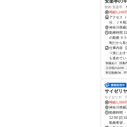
安楽亭のキッ
焼肉 安楽亭 横
時給1,24
アクセス 
分、ＪＲ根
神奈川県横
勤務時間 2
の勤務 ※
制だから私生
仕事内容 
ツ派におす
も進めていき
制服あり
扶養
土日祝のみOK
即日勤務OK
平
サイゼリ
サイゼリヤ 
時給1,300
神奈川県横
勤務時間 ・
12:00 [
勤務希望...