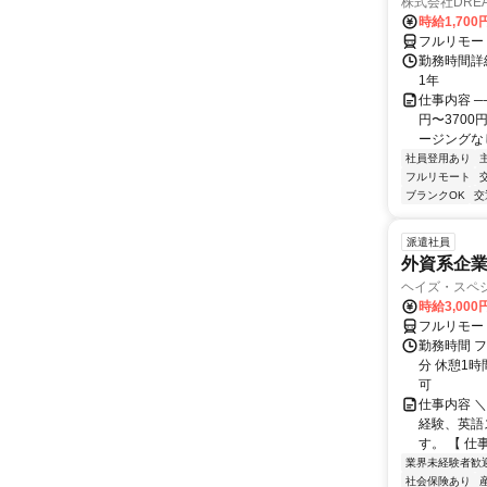
株式会社DREA
時給1,700
フルリモー
勤務時間詳細
1年
仕事内容 ─
円〜370
ージングなし
社員登用あり
フルリモート
ブランクOK
交
派遣社員
外資系企
ヘイズ・スペ
時給3,000
フルリモー
勤務時間 フ
分 休憩1時
可
仕事内容 
経験、英語
す。 【 仕
業界未経験者歓
社会保険あり