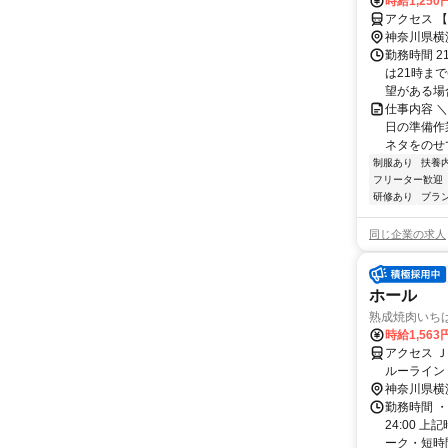
時給1,250
アクセス 
神奈川県横
勤務時間 2
は21時ま
望がある場合
仕事内容 
日の準備作
ネタをのせ
制服あり
扶養
フリーター歓迎
研修あり
ブラ
同じ企業の求人
ホール
熟成焼肉いちばん
時給1,56
アクセス 
ルーライン
神奈川県横
勤務時間 ・
24:00 
ーク・短時間