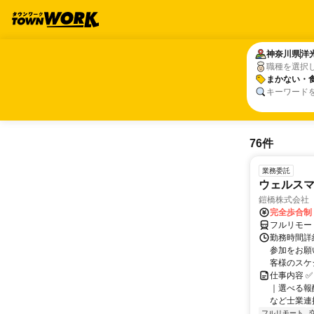
神奈川県
神奈川県
洋
洋
職種を選択
まかない・
まかない・
キーワード
76件
業務委託
ウェルスマ
鎧橋株式会社
完全歩合制
フルリモー
勤務時間詳
参加をお願
客様のスケ
仕事内容 ✅
｜選べる報
など士業連携
フルリモート