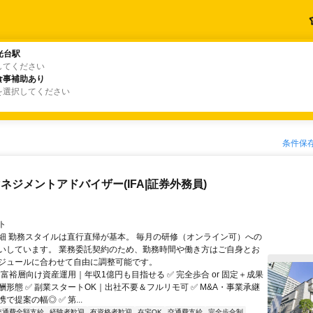
光台駅
光台駅
してください
食事補助あり
食事補助あり
を選択してください
条件保
ネジメントアドバイザー(IFA|証券外務員)
ト
細 勤務スタイルは直行直帰が基本。 毎月の研修（オンライン可）への
いしています。 業務委託契約のため、勤務時間や働き方はご自身とお
ジュールに合わせて自由に調整可能です。
 富裕層向け資産運用｜年収1億円も目指せる ✅ 完全歩合 or 固定＋成果
酬形態 ✅ 副業スタートOK｜出社不要＆フルリモ可 ✅ M&A・事業承継
で提案の幅◎ ✅ 第...
交通費全額支給
経験者歓迎
有資格者歓迎
在宅OK
交通費支給
完全歩合制