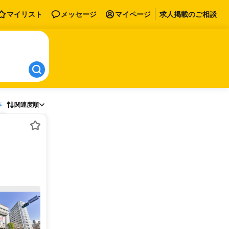
マイリスト
メッセージ
マイページ
求人掲載のご相談
存
関連度順