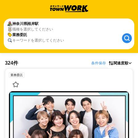
神奈川県
根岸駅
職種を選択してください
業務委託
キーワードを選択してください
324件
条件保存
関連度順
業務委託