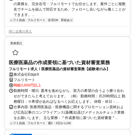
の業務を、完全在宅・フルリモートでお任せします。案件ごとに複数
名でチームを組んで対応するため、フォローし合いながら働くことが
できます。...
シフト自由
フルリモート
在宅OK
昇給あり
同じ企業の求人
業務委託
医療医薬品の作成要領に基づいた資材審査業務
フルリモート求人！医療医薬品の資材審査業務【経験者のみ】
株式会社EdgeX
フルリモート
時給3,000円以上
勤務時間・曜日: 選考を進めながら、双方の希望の合うよう擦り合わ
せができたらと考えております。 （例） 勤務時間：月20時間以上 勤
務曜日：※希望があればなるべくお応えします。 休暇・休日：...
仕事内容: 医療用医薬品・医療機器に関するプロモーション資材およ
び広告記事のコンプライアンス(薬機法)及びメディカルチェック業務
をお願いします。 主な業務： * 作成要領に基づいた資材審査 * ...
シフト自由
フルリモート
週2・3日からOK