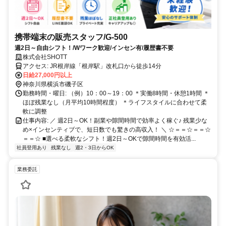
携帯端末の販売スタッフ/G-500
週2日～自由シフト！/Wワーク歓迎/インセン有/履歴書不要
株式会社SHOTT
アクセス: JR根岸線「根岸駅」改札口から徒歩14分
日給27,000円以上
神奈川県横浜市磯子区
勤務時間・曜日: （例）10：00～19：00 ＊実働8時間・休憩1時間 ＊
ほぼ残業なし（月平均10時間程度） ＊ライフスタイルに合わせて柔
軟に調整
仕事内容: ／ 週2日～OK！副業や隙間時間で効率よく稼ぐ♪ 残業少な
め×インセンティブで、短日数でも驚きの高収入！ ＼ ☆＝＝☆＝＝☆
＝＝☆ ■選べる柔軟なシフト！週2日～OKで隙間時間を有効活...
社員登用あり
残業なし
週2・3日からOK
業務委託