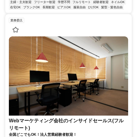
主婦・主夫歓迎
フリーター歓迎
学歴不問
フルリモート
経験者歓迎
ネイルOK
在宅OK
ブランクOK
長期歓迎
ピアスOK
服装自由
ひげOK
髪型・髪色自由
業務委託
Webマーケティング会社のインサイドセールス(フル
リモート)
全国どこでもOK！法人営業経験者歓迎！