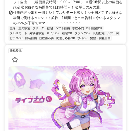
フト自由！ （稼働目安時間： 9:00～17:00 ） ※週9時間以上の稼働を
想定 ⏰お好きな時間帯で1日3時間～！ ⏰平日のみの週...
仕事内容 ✨出社一切ナシ！フルリモート求人！ ✨全国どこでも好きな
場所で働ける♫ ✨シフト柔軟！1週間ごとの申告制 ✨今いるスタッフ
の95％が子育てママ ༶ ༶ ༶ ༶ ༶ ༶ ༶ ༶ ༶ ༶ ༶ ༶...
主婦・主夫歓迎
フリーター歓迎
シフト自由
学歴不問
即日勤務OK
フルリモート
経験者歓迎
ネイルOK
在宅OK
ブランクOK
長期歓迎
シフト制
ピアスOK
服装自由
履歴書不要
友達と応募OK
ひげOK
髪型・髪色自由
業務委託