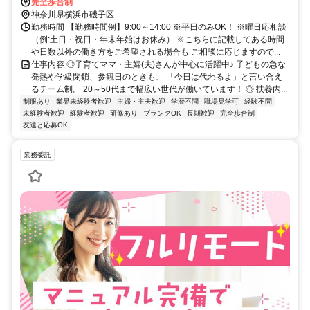
完全歩合制
神奈川県横浜市磯子区
勤務時間 【勤務時間例】9:00～14:00 ※平日のみOK！ ※曜日応相談
（例:土日・祝日・年末年始はお休み） ※こちらに記載してある時間
や日数以外の働き方をご希望される場合も ご相談に応じますので...
仕事内容 ◎子育てママ・主婦(夫)さんが中心に活躍中♪ 子どもの急な
発熱や学級閉鎖、参観日のときも、 「今日は代わるよ」と言い合え
るチーム制。 20～50代まで幅広い世代が働いています！ ◎ 扶養内...
制服あり
業界未経験者歓迎
主婦・主夫歓迎
学歴不問
職場見学可
経験不問
未経験者歓迎
経験者歓迎
研修あり
ブランクOK
長期歓迎
完全歩合制
友達と応募OK
業務委託