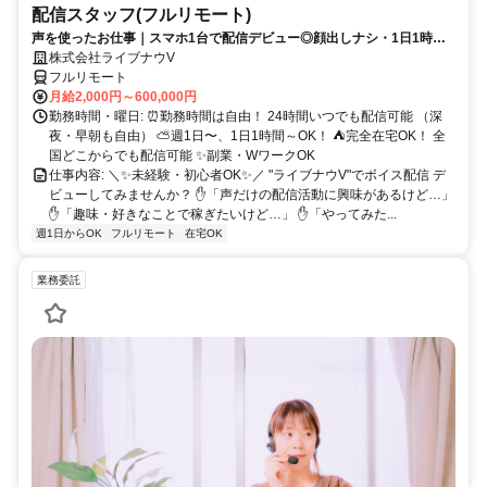
配信スタッフ(フルリモート)
声を使ったお仕事｜スマホ1台で配信デビュー◎顔出しナシ・1日1時間
～OK♪
株式会社ライブナウV
フルリモート
月給2,000円～600,000円
勤務時間・曜日: ⏰勤務時間は自由！ 24時間いつでも配信可能 （深
夜・早朝も自由） ⛅週1日〜、1日1時間～OK！ ⛺完全在宅OK！ 全
国どこからでも配信可能 ✨副業・WワークOK
仕事内容: ＼✨未経験・初心者OK✨／ "ライブナウV"でボイス配信 デ
ビューしてみませんか？ ✋「声だけの配信活動に興味があるけど…」
✋「趣味・好きなことで稼ぎたいけど…」 ✋「やってみた...
週1日からOK
フルリモート
在宅OK
業務委託