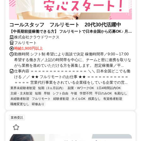
コールスタッフ フルリモート 20代30代活躍中
【中長期前提稼働できる方】 フルリモートで日本全国から応募OK♪ 月稼
働80時間で安定収入！
株式会社クラウドワークス
フルリモート
時給1,900円以上
勤務時間 シフト制 希望により面談で決定 稼働時間帯／9:00～17:00
希望する働き方／上記の時間帯を中心に、チームと密に連携を取りな
がら業務を進めていただける方を募集します。 想定稼働量／平...
仕事内容 ＝＝＝＝＝＝＝＝＝＝＝＝＝＝＝ ＼＼ 日本全国どこでも働
ける ／／ ★★ フルリモートのお仕事 ★★ ＝＝＝＝＝＝＝＝＝＝＝
＝＝＝＝ 営業代行事業をされている企業様をしている企業での営...
業界未経験者歓迎
短期（3ヵ月以内）
副業・WワークOK
1日4時間以内OK
主婦・主夫歓迎
短期
早朝
シフト自由
午後
学歴不問
平日のみOK
転勤なし
未経験者歓迎
フルリモート
経験者歓迎
ネイルOK
残業なし
有資格者歓迎
職種変更なし
研修あり
業務委託