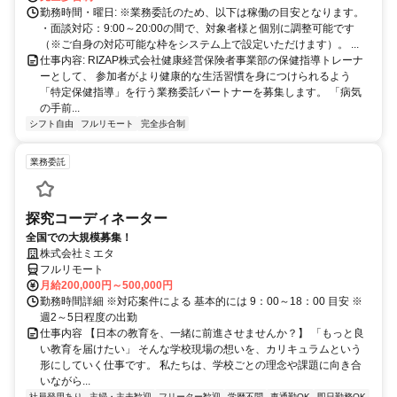
に。充実のサポート体制で、安心の在宅ワークを始めませんか？
勤務時間・曜日: ※業務委託のため、以下は稼働の目安となります。
・面談対応：9:00～20:00の間で、対象者様と個別に調整可能です
（※ご自身の対応可能な枠をシステム上で設定いただけます）。 ...
仕事内容: RIZAP株式会社健康経営保険者事業部の保健指導トレーナ
ーとして、 参加者がより健康的な生活習慣を身につけられるよう
「特定保健指導」を行う業務委託パートナーを募集します。 「病気
の手前...
シフト自由
フルリモート
完全歩合制
業務委託
探究コーディネーター
全国での大規模募集！
株式会社ミエタ
フルリモート
月給200,000円～500,000円
勤務時間詳細 ※対応案件による 基本的には 9：00～18：00 目安 ※
週2～5日程度の出勤
仕事内容 【日本の教育を、一緒に前進させませんか？】 「もっと良
い教育を届けたい」 そんな学校現場の想いを、カリキュラムという
形にしていく仕事です。 私たちは、学校ごとの理念や課題に向き合
いながら...
社員登用あり
主婦・主夫歓迎
フリーター歓迎
学歴不問
車通勤OK
即日勤務OK