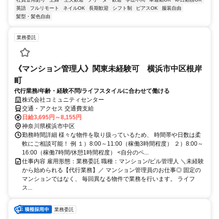
英語
フルリモート
ネイルOK
長期歓迎
シフト制
ピアスOK
服装自由
髪型・髪色自由
業務委託
《マンション管理人》関東未経験可 横浜市中区根岸
町
代行業務/年齢・経験不問/ライフスタイルに合わせて働ける
株式会社コミュニティセンター
交通・アクセス 交通費支給
日給3,695円～8,155円
神奈川県横浜市中区
勤務時間詳細 様々な物件を取り扱っているため、 時間帯や日数は柔
軟にご相談可能！ 例 １）8:00～11:00（稼働3時間程度） ２）8:00～
16:00（稼働7時間/休憩1時間程度） <自分のペ...
仕事内容 雇用形態：業務委託 職種：マンション/ビル管理人 ＼未経験
から始められる【代行業務】／ マンション管理員のお仕事◎ 固定の
マンションではなく、 毎回異なる物件で業務を行います。 ライフ
ス...
業務委託