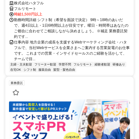
株式会社ハタフル
フルリモート
時給1,500円以上
勤務時間詳細 シフト制（希望を面談で決定） 9時～18時のあいだ
で、週4日以上・1日6時間以上が目安です。曜日・時間帯はあなたの
ご都合に合わせてご相談しながら決めましょう。 ※補足 業務委託契
約です...
仕事内容 地方企業の成長を支援するWebマーケティング会社・ハタ
フルで、当社Webサービスを企業さまへご案内する営業架電のお仕事
です。 これまでの営業・インサイドセールスのご経験を活かして、
チームで目...
主婦・主夫歓迎
フリーター歓迎
学歴不問
フルリモート
経験者歓迎
研修あり
在宅OK
シフト制
服装自由
髪型・髪色自由
業務委託