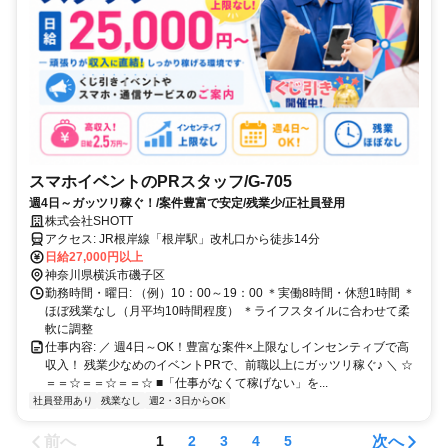
スマホイベントのPRスタッフ/G-705
週4日～ガッツリ稼ぐ！/案件豊富で安定/残業少/正社員登用
株式会社SHOTT
アクセス: JR根岸線「根岸駅」改札口から徒歩14分
日給27,000円以上
神奈川県横浜市磯子区
勤務時間・曜日: （例）10：00～19：00 ＊実働8時間・休憩1時間 ＊
ほぼ残業なし（月平均10時間程度） ＊ライフスタイルに合わせて柔
軟に調整
仕事内容: ／ 週4日～OK！豊富な案件×上限なしインセンティブで高
収入！ 残業少なめのイベントPRで、前職以上にガッツリ稼ぐ♪ ＼ ☆
＝＝☆＝＝☆＝＝☆ ■「仕事がなくて稼げない」を...
社員登用あり
残業なし
週2・3日からOK
前へ
次へ
1
2
3
4
5