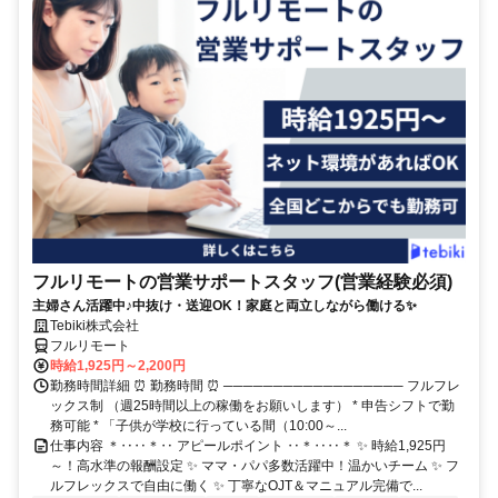
フルリモートの営業サポートスタッフ(営業経験必須)
主婦さん活躍中♪中抜け・送迎OK！家庭と両立しながら働ける✨
Tebiki株式会社
フルリモート
時給1,925円～2,200円
勤務時間詳細 ⏰ 勤務時間 ⏰ ────────────────── フルフレ
ックス制 （週25時間以上の稼働をお願いします） * 申告シフトで勤
務可能 * 「子供が学校に行っている間（10:00～...
仕事内容 ＊‥‥＊‥ アピールポイント ‥＊‥‥＊ ✨ 時給1,925円
～！高水準の報酬設定 ✨ ママ・パパ多数活躍中！温かいチーム ✨ フ
ルフレックスで自由に働く ✨ 丁寧なOJT＆マニュアル完備で...