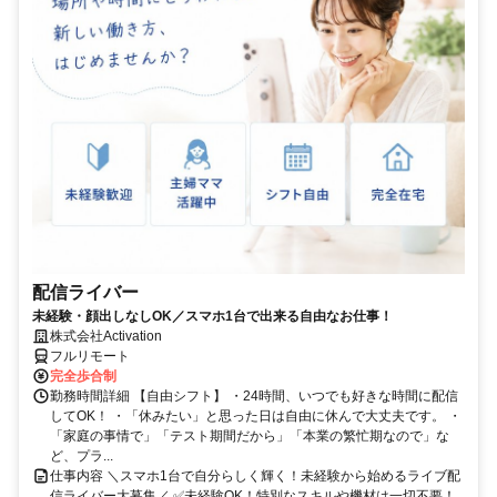
配信ライバー
未経験・顔出しなしOK／スマホ1台で出来る自由なお仕事！
株式会社Activation
フルリモート
完全歩合制
勤務時間詳細 【自由シフト】 ・24時間、いつでも好きな時間に配信
してOK！ ・「休みたい」と思った日は自由に休んで大丈夫です。 ・
「家庭の事情で」「テスト期間だから」「本業の繁忙期なので」な
ど、プラ...
仕事内容 ＼スマホ1台で自分らしく輝く！未経験から始めるライブ配
信ライバー大募集／ ✅未経験OK！特別なスキルや機材は一切不要！