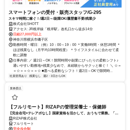
スマートフォンの受付・販売スタッフ/G-295
スキマ時間に稼ぐ！/週2日～/副業OK/履歴書不要/残業少
株式会社SHOTT
アクセス: JR根岸線「根岸駅」改札口から徒歩14分
日給27,000円以上
神奈川県横浜市磯子区
勤務時間・曜日: （例）10：00～19：00 ＊実働8時間・休憩1時間 ＊
ほぼ残業なし（月平均10時間程度） ＊ライフスタイルに合わせて柔
軟に調整
仕事内容: ／ 週2日～OK！隙間時間や副業にぴったりの柔軟シフト♪
通いやすい勤務地×残業少なめで、未経験からサクッと稼ぐ！ ＼ ☆＝
＝☆＝＝☆＝＝☆ ■選べる柔軟なシフト！週2日～OKで隙間時...
社員登用あり
残業なし
週2・3日からOK
業務委託
【フルリモート】RIZAPの管理栄養士・保健師
【完全在宅×テレアポなし】国家資格を活かして、おうちで業務。「も
う一つの安心」を。主婦・Wワーカー活躍中！「平日の日中だけ」「夕
RIZAP株式会社
方以降の数時間だけ」など、生活リズムに合わせた時間調整が可能で
フルリモート
す。1件ごとの成果報酬型だから、頑張った分だけ手応えのある収入
完全歩合制