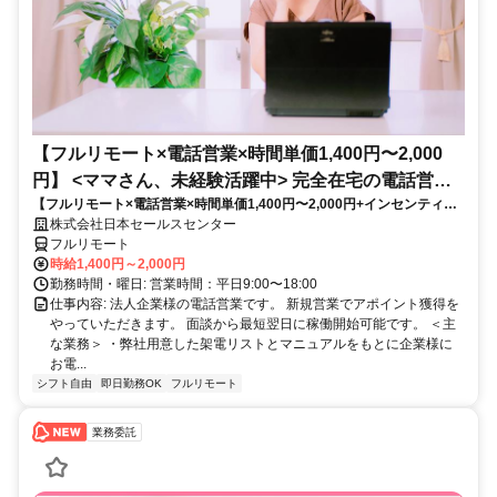
【フルリモート×電話営業×時間単価1,400円〜2,000
円】 <ママさん、未経験活躍中> 完全在宅の電話営業
【フルリモート×電話営業×時間単価1,400円〜2,000円+インセンティブ
で家庭と仕事の両立を実現
あり】 ＜ママさん、未経験活躍中＞ 完全在宅の電話営業で家庭と仕事の
株式会社日本セールスセンター
両立を実現
フルリモート
時給1,400円～2,000円
勤務時間・曜日: 営業時間：平日9:00〜18:00
仕事内容: 法人企業様の電話営業です。 新規営業でアポイント獲得を
やっていただきます。 面談から最短翌日に稼働開始可能です。 ＜主
な業務＞ ・弊社用意した架電リストとマニュアルをもとに企業様に
お電...
シフト自由
即日勤務OK
フルリモート
業務委託