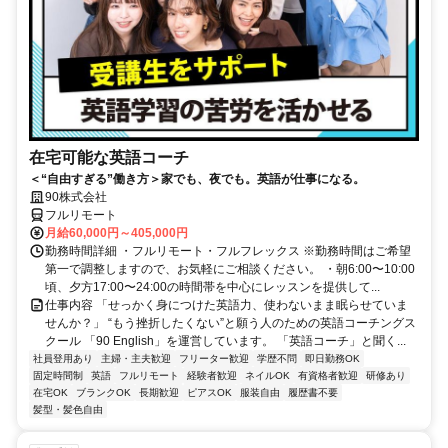
在宅可能な英語コーチ
＜“自由すぎる”働き方＞家でも、夜でも。英語が仕事になる。
90株式会社
フルリモート
月給60,000円～405,000円
勤務時間詳細 ・フルリモート・フルフレックス ※勤務時間はご希望
第一で調整しますので、お気軽にご相談ください。 ・朝6:00〜10:00
頃、夕方17:00〜24:00の時間帯を中心にレッスンを提供して...
仕事内容 「せっかく身につけた英語力、使わないまま眠らせていま
せんか？」 “もう挫折したくない”と願う人のための英語コーチングス
クール 「90 English」を運営しています。 「英語コーチ」と聞く...
社員登用あり
主婦・主夫歓迎
フリーター歓迎
学歴不問
即日勤務OK
固定時間制
英語
フルリモート
経験者歓迎
ネイルOK
有資格者歓迎
研修あり
在宅OK
ブランクOK
長期歓迎
ピアスOK
服装自由
履歴書不要
髪型・髪色自由