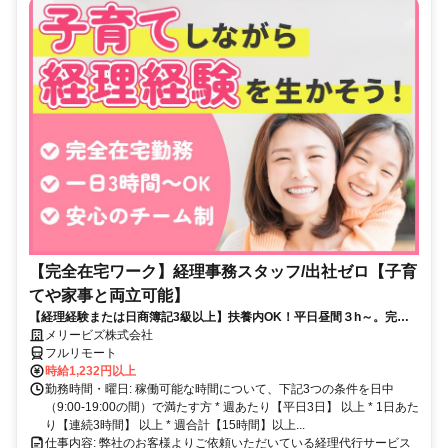
【完全在宅ワーク】経理事務スタッフ/出社ゼロ【子育
てや家事と両立可能】
【経理経験または日商簿記3級以上】扶養内OK！平日昼間３h～。完全
在宅で育児・介護中の方も大歓迎♪
メリービズ株式会社
フルリモート
時給1,232円以上
勤務時間・曜日: 稼働可能な時間について、下記3つの条件を日中
（9:00-19:00の間）で満たす方 * 週あたり【平日3日】 以上 * 1日あた
り【連続3時間】 以上 * 週合計【15時間】以上...
仕事内容: 弊社のお客様よりご依頼いただいている経理代行サービス