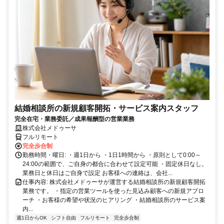
結婚相談所の新規顧客開拓・サービス案内スタッフ
完全在宅・業務委託／成果報酬型の営業業務
株式会社メドゥーサ
フルリモート
完全歩合制
勤務時間・曜日: ・週1日から ・1日1時間から ・原則として0:00～
24:00の範囲で、ご自身の都合に合わせて設定可能 ・固定休日なし。
業務日と休日はご自身で設定 お客様への連絡は、会社...
仕事内容: 株式会社メドゥーサが運営する結婚相談所の新規顧客開拓
業務です。 ・指定の営業ツールを使った見込み顧客への新規アプロ
ーチ ・お客様の希望や状況のヒアリング ・結婚相談所のサービス案
内...
週1日からOK
シフト自由
フルリモート
完全歩合制