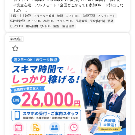
✅完全在宅・フルリモート！全国どこからでも参加OK！ ✅顔出しな
しの「...
主婦・主夫歓迎
フリーター歓迎
短期
シフト自由
学歴不問
フルリモート
経験者歓迎
ネイルOK
在宅OK
ブランクOK
長期歓迎
完全歩合制
単発
ピアスOK
服装自由
ひげOK
髪型・髪色自由
業務委託