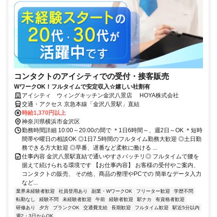
コンタクトのアイシティでの受付・接客販売
WワークOK！フルタイムで安定収入☆嬉しい社割有
アイシティ ウィングキッチン金沢八景店 HOYA株式会社
交通・アクセス 京急本線「金沢八景駅」直結
時給1,370円以上
神奈川県横浜市金沢区
勤務時間詳細 10:00～20:00の間で ＊1日6時間～、週2日～OK ＊短時
間帯や曜日の相談OK ◎1日7.5時間のフルタイム勤務大歓迎 ◎土日勤
務できる方大歓迎 ◎早番、遅番など柔軟に働ける ...
仕事内容 金沢八景駅直結で通いやすさバッチリ◎ フルタイムで腰を
据えて続けられる環境です 【お仕事内容】 お客様の受付やご案内、
コンタクトの販売、 その他、商品の整理やPCでの 簡単なデータ入力
など...
業界未経験者歓迎
社員登用あり
副業・WワークOK
フリーター歓迎
学歴不問
転勤なし
経験不問
未経験者歓迎
午前
経験者歓迎
駅ナカ
有資格者歓迎
研修あり
夕方
ブランクOK
交通費支給
長期歓迎
フルタイム歓迎
駅近5分以内
週2・3日からOK