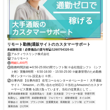
リモート勤務|通販サイトのカスタマーサポート
未経験歓迎！必要備品の貸与有💻/1260704320-01
アルティウスリンク株式会社
フルリモート
時給1,400円
勤務時間詳細 ⏩6:50-25:00の間でシフト制 ※会社指定シフト 《シフ
ト例》実働8時間 ・6:50-16:00 ・15:50-25:00 ※健康管理のため勤務
間インターバル 設定あり ※所...
仕事内容 【仕事内容】 在宅コールセンターオペレーター！ 大手通販
サイト「Amazon」の 問い合わせ対応◎ ※当社はAmazonのカスタマ
ーサービス業務 を請け負っています。当社の従業員として ...
業界未経験者歓迎
社員登用あり
主婦・主夫歓迎
フリーター歓迎
学歴不問
転勤なし
経験不問
未経験者歓迎
フルリモート
経験者歓迎
ネイルOK
研修あり
在宅OK
ブランクOK
交通費支給
長期歓迎
シフト制
ピアスOK
服装自由
ひげOK