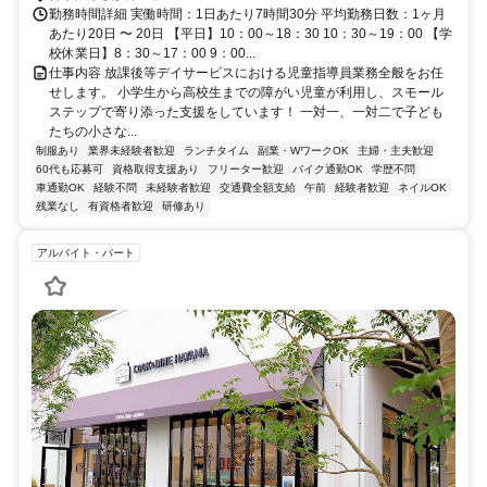
勤務時間詳細 実働時間：1日あたり7時間30分 平均勤務日数：1ヶ月
あたり20日 〜 20日 【平日】10：00～18：30 10：30～19：00 【学
校休業日】8：30～17：00 9：00...
仕事内容 放課後等デイサービスにおける児童指導員業務全般をお任
せします。 小学生から高校生までの障がい児童が利用し、スモール
ステップで寄り添った支援をしています！ 一対一、一対二で子ども
たちの小さな...
制服あり
業界未経験者歓迎
ランチタイム
副業・WワークOK
主婦・主夫歓迎
60代も応募可
資格取得支援あり
フリーター歓迎
バイク通勤OK
学歴不問
車通勤OK
経験不問
未経験者歓迎
交通費全額支給
午前
経験者歓迎
ネイルOK
残業なし
有資格者歓迎
研修あり
アルバイト・パート