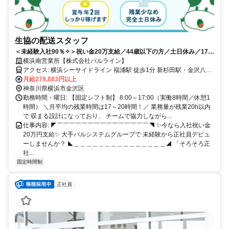
生協の配送スタッフ
＜未経験入社90％✧＞祝い金20万支給／44歳以下の方／土日休み／17時
定時／賞与年2回／普通免許でOK✧
横浜南営業所【株式会社パルライン】
アクセス: 横浜シーサイドライン 福浦駅 徒歩1分 新杉田駅・金沢八景
駅からもアクセス抜群♪ 横須賀エリアから車で通う社員もいます✧ ＼
月給279,883円以上
通勤ラッシュとは無縁／ 横浜・都心方面とは逆方面のため、 JR根岸
神奈川県横浜市金沢区
線や京急線、シーサイドライン いずれも比較的空いていることが多
勤務時間・曜日: 【固定シフト制】 8:00～17:00（実働8時間／休憩1
く 満員電車のストレスとは無縁の通勤環境◎
時間） ＼月平均の残業時間は17～20時間！／ 業務量が残業20h以内
で 収まる設計になっており、 チームで協力しながら...
仕事内容: ◤￣￣￣￣￣￣￣￣￣￣￣￣￣￣￣◥ ✨今なら入社祝い金
20万円支給✨ 大手パルシステムグループで 未経験から正社員デビュ
ーしませんか？ ◣＿＿＿＿＿＿＿＿＿＿＿＿＿＿＿◢ 「そろそろ正
社...
固定時間制
正社員