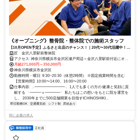
《オープニング》整骨院・整体院での施術スタッフ
【10月OPEN予定】ふるさと出店のチャンス！｜20代〜30代活躍中！｜
無資格OK｜未経験から一流の治療家になれる手厚い研修サポートあり｜
匠 金沢八景駅前整体院
店舗拡大中で最速でキャリアアップができる！週休2日制
アクセス: 神奈川県横浜市金沢区瀬戸周辺＜金沢八景駅前付近にオー
プン予定＞
月給271,000円～350,000円
神奈川県横浜市金沢区
勤務時間・曜日: 9:30~20:30（休憩2時間） ※固定残業時間を含む
【営業時間】10:00〜14:00、16:00〜20:00
仕事内容: ╭━━━━━━━━╮ 1人でも多くの方の 健康と笑顔に貢
献する ╰━━━ｖ━━━━╯ 私たちはこの想いをもとに院を運営を
し、 2030年までに500店舗開業を目指すICHINOSHIKI...
即日勤務OK
交通費支給
シフト制
昇給あり
同じ企業の求人
正社員