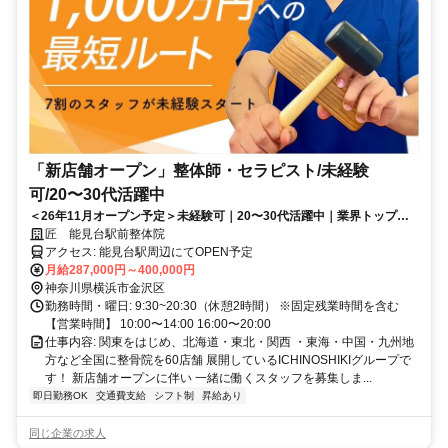
「新店舗オープン」整体師・セラピスト/未経験
可/20〜30代活躍中
＜26年11月オープン予定＞未経験可｜20〜30代活躍中｜業界トップレ
ベルの給与水準｜初回ボーナス80万円・賞与500万円の支給実績あり
匠 能見台駅前整体院
アクセス: 能見台駅周辺にてOPEN予定
月給287,000円～400,000円
神奈川県横浜市金沢区
勤務時間・曜日: 9:30~20:30（休憩2時間） ※固定残業時間を含む
【営業時間】 10:00〜14:00 16:00〜20:00
仕事内容: 関東をはじめ、北海道・東北・関西 ・東海・中国・九州地
方など全国に整骨院を60店舗 展開しているICHINOSHIKIグループで
す！ 新店舗オープンに伴い 一緒に働くスタッフを募集しま...
即日勤務OK
交通費支給
シフト制
昇給あり
同じ企業の求人