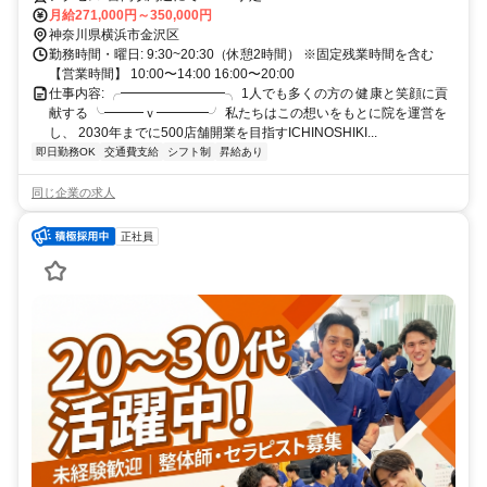
月給271,000円～350,000円
神奈川県横浜市金沢区
勤務時間・曜日: 9:30~20:30（休憩2時間） ※固定残業時間を含む
【営業時間】 10:00〜14:00 16:00〜20:00
仕事内容: ╭━━━━━━━━╮ 1人でも多くの方の 健康と笑顔に貢
献する ╰━━━ｖ━━━━╯ 私たちはこの想いをもとに院を運営を
し、 2030年までに500店舗開業を目指すICHINOSHIKI...
即日勤務OK
交通費支給
シフト制
昇給あり
同じ企業の求人
正社員