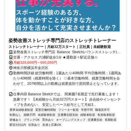
姿勢改善ストレッチ専門店のストレッチトレーナー
ストレッチトレーナー｜月給32万スタート｜正社員｜未経験歓迎
姿勢改善ストレッチ専門店 Balance Stretch(バランスストレッチ)六
浦店
交通・アクセス 六浦駅徒歩1分 ★通勤楽々駅近店舗☆
月給320,000円～600,000円
神奈川県横浜市金沢区
勤務時間詳細 総労働時間：1週あたり40時間 平均労働時間：1週間あ
たり40時間（残業時間を除く） ◇基本労働時間、残業労働時間を合
わせて、207時間以上の勤務は就業規則で原則禁止となっています。
...
仕事内容 Balance Stretchでは、 関東圏7名限定で先行募集します！
急募です！ 【未経験から月給32万円スタート】 歩合給やインセンテ
ィブを含めない、 安定したベース給与として月給3...
業界未経験者歓迎
変形労働時間制
フリーター歓迎
学歴不問
職場見学可
転勤なし
経験不問
未経験者歓迎
交通費全額支給
経験者歓迎
有資格者歓迎
研修あり
ブランクOK
育休あり
オープニングスタッフ
交通費支給
長期歓迎
駅近5分以内
社割あり
友達と応募OK