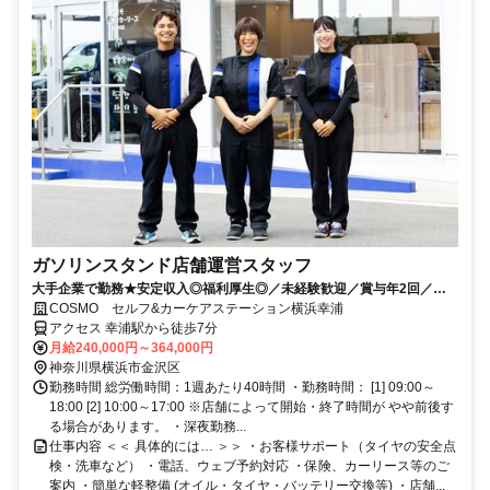
ガソリンスタンド店舗運営スタッフ
大手企業で勤務★安定収入◎福利厚生◎／未経験歓迎／賞与年2回／月9
～12日休み+休暇制度も充実◎／サービス残業無し
COSMO セルフ&カーケアステーション横浜幸浦
アクセス 幸浦駅から徒歩7分
月給240,000円～364,000円
神奈川県横浜市金沢区
勤務時間 総労働時間：1週あたり40時間 ・勤務時間： [1] 09:00～
18:00 [2] 10:00～17:00 ※店舗によって開始・終了時間が やや前後す
る場合があります。 ・深夜勤務...
仕事内容 ＜＜ 具体的には… ＞＞ ・お客様サポート（タイヤの安全点
検・洗車など） ・電話、ウェブ予約対応 ・保険、カーリース等のご
案内 ・簡単な軽整備 (オイル・タイヤ・バッテリー交換等) ・店舗...