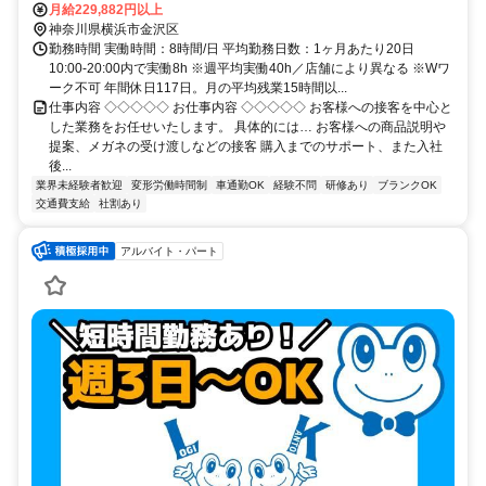
月給229,882円以上
神奈川県横浜市金沢区
勤務時間 実働時間：8時間/日 平均勤務日数：1ヶ月あたり20日
10:00-20:00内で実働8h ※週平均実働40h／店舗により異なる ※Wワ
ーク不可 年間休日117日。月の平均残業15時間以...
仕事内容 ◇◇◇◇◇ お仕事内容 ◇◇◇◇◇ お客様への接客を中心と
した業務をお任せいたします。 具体的には… お客様への商品説明や
提案、メガネの受け渡しなどの接客 購入までのサポート、また入社
後...
業界未経験者歓迎
変形労働時間制
車通勤OK
経験不問
研修あり
ブランクOK
交通費支給
社割あり
アルバイト・パート