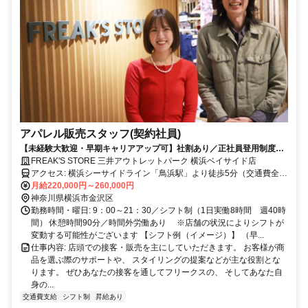
アパレル販売スタッフ(契約社員)
【未経験大歓迎・早期キャリアアップ可】社割あり／正社員登用制度あ
り／昇給年2回／年間休日105日・休暇10日以上 （合計115日以上）
FREAK'S STORE 三井アウトレットパーク 横浜ベイサイド店
アクセス: 横浜シーサイドライン「鳥浜駅」より徒歩5分（交通費全額
月給220,000円～260,000円
支給） ※会社が定めた場所へ変更の可能性あり
神奈川県横浜市金沢区
勤務時間・曜日: 9：00～21：30／シフト制（1日実働8時間 週40時
間） 休憩時間90分／時間外労働あり ※店舗の状況によりシフトが
変動する可能性がございます 【シフト例（イメージ）】 （早...
仕事内容: 店頭での接客・販売を主にしていただきます。 お客様が商
品を選ぶ際のサポートや、 スタイリングの提案などが主な役割とな
ります。 ぜひあなたの接客を通してフリークスの、 そしてあなた自
身の...
交通費支給
シフト制
昇給あり