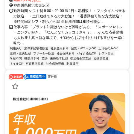
入り時間ご相談に応じます！
神奈川県横浜市金沢区
勤務時間 シフト制 9:00～21:00 週4日～応相談！ ・フルタイム出来る
方歓迎！ ・土日勤務できる方大歓迎！ ・遅番勤務可能な方大歓迎！
※時間固定シフト制も応相談 ※勤務時間は相談可能な...
仕事内容 「ブランド知識はないけど興味がある」 「スポーツやトレ
ーニングが好き」 「なんとなくカッコよさそう」 …そんな応募動機
も大歓迎！真っ新な環境で、ゼロからお店を創り上げる喜びを一緒に
味わ...
制服あり
業界未経験者歓迎
社員登用あり
副業・WワークOK
土日祝のみOK
主婦・主夫歓迎
フリーター歓迎
社会保険あり
バイク通勤OK
シフト自由
学歴不問
職場見学可
英語
未経験者歓迎
交通費全額支給
経験者歓迎
ネイルOK
有資格者歓迎
社会保険完備
制服貸与
正社員