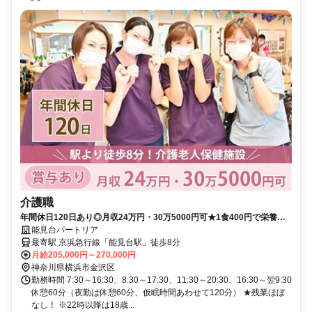
介護職
年間休日120日あり◎月収24万円・30万5000円可★1食400円で栄養満
点の昼食を食べられる☆賞与支給！入職祝い金10万円～20万円あり！
能見台パートリア
【横浜市金沢区・介護老人保健施設・能見台駅、介護職、正職員】
最寄駅 京浜急行線「能見台駅」徒歩8分
月給205,000円～270,000円
神奈川県横浜市金沢区
勤務時間 7:30～16:30、8:30～17:30、11:30～20:30、16:30～翌9:30
休憩60分（夜勤は休憩60分、仮眠時間あわせて120分） ★残業ほぼ
なし！ ※22時以降は18歳...