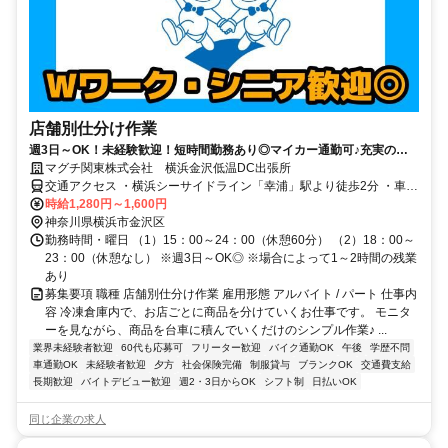
店舗別仕分け作業
週3日～OK！未経験歓迎！短時間勤務あり◎マイカー通勤可♪充実の福
利厚生で働きやすさ抜群です
マグチ関東株式会社 横浜金沢低温DC出張所
交通アクセス ・横浜シーサイドライン「幸浦」駅より徒歩2分 ・車、
バイク、自転車通勤OK
時給1,280円～1,600円
神奈川県横浜市金沢区
勤務時間・曜日 （1）15：00～24：00（休憩60分） （2）18：00～
23：00（休憩なし） ※週3日～OK◎ ※場合によって1～2時間の残業
あり
募集要項 職種 店舗別仕分け作業 雇用形態 アルバイト / パート 仕事内
容 冷凍倉庫内で、お店ごとに商品を分けていくお仕事です。 モニタ
ーを見ながら、商品を台車に積んでいくだけのシンプル作業♪ ...
業界未経験者歓迎
60代も応募可
フリーター歓迎
バイク通勤OK
午後
学歴不問
車通勤OK
未経験者歓迎
夕方
社会保険完備
制服貸与
ブランクOK
交通費支給
長期歓迎
バイトデビュー歓迎
週2・3日からOK
シフト制
日払いOK
同じ企業の求人