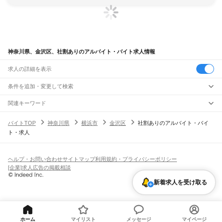
神奈川県、金沢区、社割ありのアルバイト・バイト求人情報
求人の詳細を表示
条件を追加・変更して検索
市区町村を追加・変更
関連キーワード
神奈川県 横浜市 港北区 社割
神奈川県 横浜市金沢区
神奈川県
駅を追加・変更
バイトTOP
神奈川県
横浜市
金沢区
社割ありのアルバイト・バイ
神奈川県 横浜市 金沢区 自由シフト
神奈川県 横浜金沢区
神奈川県
すべて
ト・求人
神奈川県 横浜市 金沢区 近く
横浜市
すべて
職種を追加・変更
JR東海道本線(東京～熱海)
鶴見区
神奈川区
西区
中区
南区
保土ケ谷区
磯子区
金沢区
港北区
戸塚区
港南区
川崎駅
横浜駅
戸塚駅
大船駅
藤沢駅
辻堂駅
茅ケ崎駅
平塚駅
大磯駅
二宮駅
国府津駅
飲食・フードサービス
旭区
緑区
瀬谷区
栄区
泉区
青葉区
都筑区
特徴を追加・変更
鴨宮駅
小田原駅
早川駅
根府川駅
真鶴駅
湯河原駅
飲食・フードサービス
すべて
ヘルプ・お問い合わせ
サイトマップ
利用規約・プライバシーポリシー
川崎市
すべて
ホールスタッフ
キッチンスタッフ
皿洗い・洗い場
精肉・鮮魚加工
給食調理
人気
[企業]求人広告の掲載相談
JR南武線
川崎区
幸区
中原区
高津区
多摩区
宮前区
麻生区
雇用形態を追加・変更
パン屋（ベーカリー）
フードカウンター販売員
バー（BAR）・バーテンダー
日払いOK
高校生歓迎
学生歓迎
深夜の仕事
髪型・髪色自由
ひげOK
ネイルOK
川崎駅
尻手駅
矢向駅
鹿島田駅
平間駅
向河原駅
武蔵小杉駅
武蔵中原駅
武蔵新城駅
飲食店補助（開店・閉店準備）
飲食店（店長・マネージャー）
新着求人を受け取る
相模原市
すべて
ピアスOK
アルバイト・パート
履歴書不要
オープニングスタッフ
留学生・外国人活躍中
武蔵溝ノ口駅
津田山駅
久地駅
宿河原駅
登戸駅
中野島駅
稲田堤駅
八丁畷駅
都道府県を変更
営業・販売
緑区
中央区
南区
勤務期間
正社員
川崎新町駅
小田栄駅
浜川崎駅
営業・販売
すべて
短期
契約社員
単発・1日OK
長期
期間限定（春夏冬休み等）
横須賀市
平塚市
鎌倉市
藤沢市
小田原市
茅ヶ崎市
逗子市
三浦市
秦野市
厚木市
JR鶴見線
営業
テレフォンアポインター（テレアポ）
ルートセールス
コンビニ
シフト
派遣社員
大和市
伊勢原市
海老名市
座間市
南足柄市
綾瀬市
三浦郡
高座郡
中郡
足柄上郡
鶴見駅
国道駅
鶴見小野駅
弁天橋駅
浅野駅
新芝浦駅
海芝浦駅
安善駅
大川駅
フードカウンター販売員
アパレル
家電量販店・携帯販売（携帯ショップ）
土日祝のみOK
業務委託
平日のみOK
週1日からOK
週2・3日からOK
週4日以上OK
ホーム
マイリスト
メッセージ
マイページ
足柄下郡
愛甲郡
武蔵白石駅
浜川崎駅
昭和駅
扇町駅