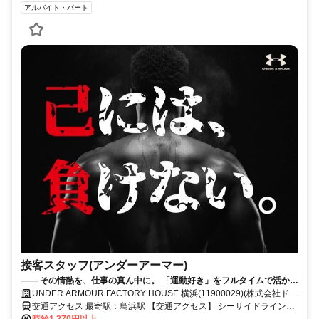
アルバイト・パート
接客スタッフ(アンダーアーマー)
—— その情熱を、仕事の真ん中に。 「運動好き」をフルタイムで活かし
ませんか？**
UNDER ARMOUR FACTORY HOUSE 横浜(11900029)(株式会社ドー
ム)
交通アクセス 最寄駅：鳥浜駅 【交通アクセス】 シーサイドライン
「鳥浜駅」から徒歩5分 ★車通勤・バイク通勤可 ★バス通勤の方は、
時給1,270円以上