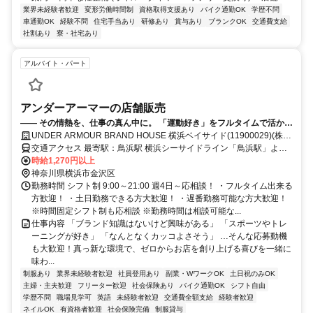
業界未経験者歓迎
変形労働時間制
資格取得支援あり
バイク通勤OK
学歴不問
車通勤OK
経験不問
住宅手当あり
研修あり
賞与あり
ブランクOK
交通費支給
社割あり
寮・社宅あり
アルバイト・パート
アンダーアーマーの店舗販売
—— その情熱を、仕事の真ん中に。 「運動好き」をフルタイムで活かし
ませんか？**
UNDER ARMOUR BRAND HOUSE 横浜ベイサイド(11900029)(株式
会社ドーム)
交通アクセス 最寄駅：鳥浜駅 横浜シーサイドライン「鳥浜駅」より
徒歩5分 JR根岸線「新杉田駅」から横浜市営バス「鳥浜町中央」下車
時給1,270円以上
徒歩7分
神奈川県横浜市金沢区
勤務時間 シフト制 9:00～21:00 週4日～応相談！ ・フルタイム出来る
方歓迎！ ・土日勤務できる方大歓迎！ ・遅番勤務可能な方大歓迎！
※時間固定シフト制も応相談 ※勤務時間は相談可能な...
仕事内容 「ブランド知識はないけど興味がある」 「スポーツやトレ
ーニングが好き」 「なんとなくカッコよさそう」 …そんな応募動機
も大歓迎！真っ新な環境で、ゼロからお店を創り上げる喜びを一緒に
味わ...
制服あり
業界未経験者歓迎
社員登用あり
副業・WワークOK
土日祝のみOK
主婦・主夫歓迎
フリーター歓迎
社会保険あり
バイク通勤OK
シフト自由
学歴不問
職場見学可
英語
未経験者歓迎
交通費全額支給
経験者歓迎
ネイルOK
有資格者歓迎
社会保険完備
制服貸与