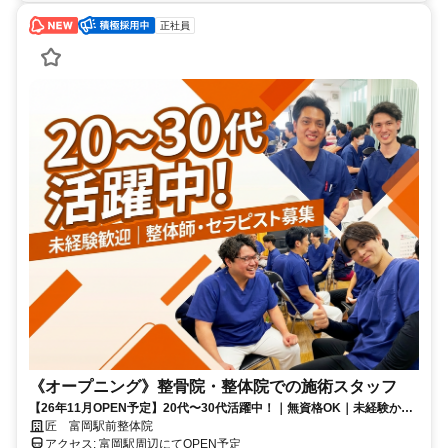
正社員
《オープニング》整骨院・整体院での施術スタッフ
【26年11月OPEN予定】20代〜30代活躍中！｜無資格OK｜未経験から
一流の治療家になれる手厚い研修サポートあり｜店舗拡大中で最速でキ
匠 富岡駅前整体院
ャリアアップができる！週休2日制
アクセス: 富岡駅周辺にてOPEN予定