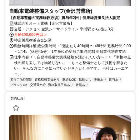
自動車電装整備スタッフ(金沢営業所)
【自動車整備の実務経験必須】賞与年2回｜健康経営優良法人認定
株式会社オート電機【金沢営業所】
交通・アクセス 金沢シーサイドライン 幸浦駅 から 徒歩3分
月給300,000円以上
神奈川県横浜市金沢区
勤務時間詳細 総労働時間：1週あたり40時間 〜 48時間 勤務時間 9:00
～17:45（休憩45分） 1年単位の変形労働時間制 ※残業代別途支給
仕事内容 ✧＼自動車整備の実務経験を活かしたい方へ／✧ 「車検や点
検の繰り返しでは物足りない」 「もっと整備士として技術を磨きた
い」 そんな方にこそ知っていただきたい仕事です。 当社はカーエア
コン...
変形労働時間制
資格取得支援あり
車通勤OK
転勤なし
研修あり
賞与あり
ブランクOK
交通費支給
資格取得手当あり
社割あり
契約社員