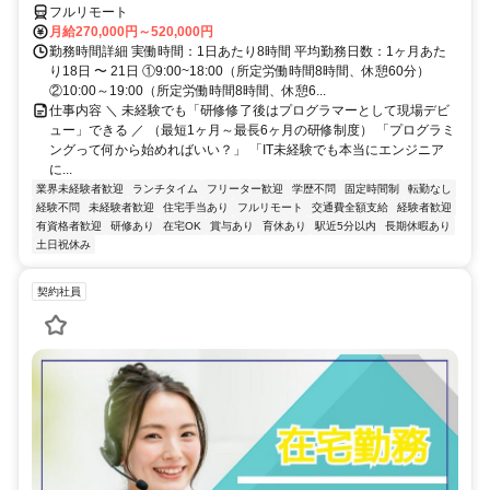
フルリモート
月給270,000円～520,000円
勤務時間詳細 実働時間：1日あたり8時間 平均勤務日数：1ヶ月あた
り18日 〜 21日 ①9:00~18:00（所定労働時間8時間、休憩60分）
②10:00～19:00（所定労働時間8時間、休憩6...
仕事内容 ＼ 未経験でも「研修修了後はプログラマーとして現場デビ
ュー」できる ／ （最短1ヶ月～最長6ヶ月の研修制度） 「プログラミ
ングって何から始めればいい？」 「IT未経験でも本当にエンジニア
に...
業界未経験者歓迎
ランチタイム
フリーター歓迎
学歴不問
固定時間制
転勤なし
経験不問
未経験者歓迎
住宅手当あり
フルリモート
交通費全額支給
経験者歓迎
有資格者歓迎
研修あり
在宅OK
賞与あり
育休あり
駅近5分以内
長期休暇あり
土日祝休み
契約社員