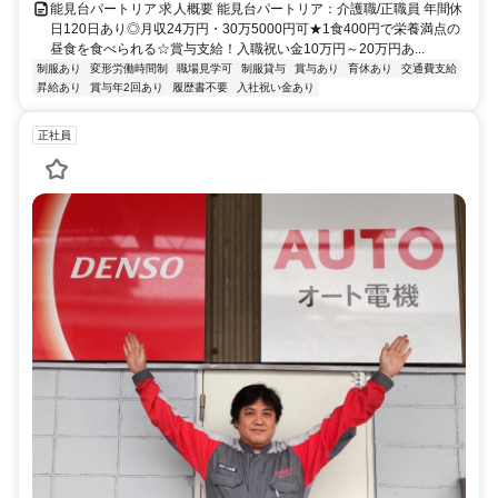
能見台パートリア 求人概要 能見台パートリア：介護職/正職員 年間休
日120日あり◎月収24万円・30万5000円可★1食400円で栄養満点の
昼食を食べられる☆賞与支給！入職祝い金10万円～20万円あ...
制服あり
変形労働時間制
職場見学可
制服貸与
賞与あり
育休あり
交通費支給
昇給あり
賞与年2回あり
履歴書不要
入社祝い金あり
正社員