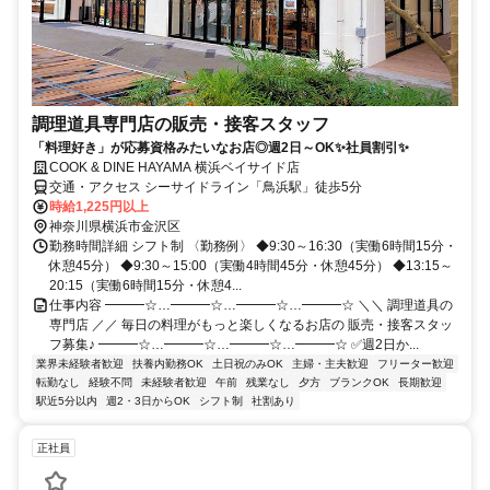
調理道具専門店の販売・接客スタッフ
「料理好き」が応募資格みたいなお店◎週2日～OK✨社員割引✨
COOK & DINE HAYAMA 横浜ベイサイド店
交通・アクセス シーサイドライン「鳥浜駅」徒歩5分
時給1,225円以上
神奈川県横浜市金沢区
勤務時間詳細 シフト制 〈勤務例〉 ◆9:30～16:30（実働6時間15分・
休憩45分） ◆9:30～15:00（実働4時間45分・休憩45分） ◆13:15～
20:15（実働6時間15分・休憩4...
仕事内容 ━━━☆…━━━☆…━━━☆…━━━☆ ＼＼ 調理道具の
専門店 ／／ 毎日の料理がもっと楽しくなるお店の 販売・接客スタッ
フ募集♪ ━━━☆…━━━☆…━━━☆…━━━☆ ✅週2日か...
業界未経験者歓迎
扶養内勤務OK
土日祝のみOK
主婦・主夫歓迎
フリーター歓迎
転勤なし
経験不問
未経験者歓迎
午前
残業なし
夕方
ブランクOK
長期歓迎
駅近5分以内
週2・3日からOK
シフト制
社割あり
正社員