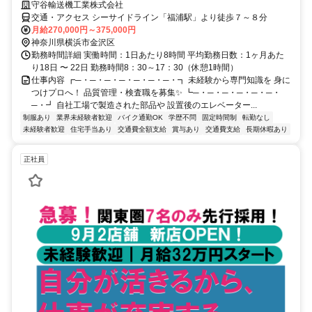
守谷輸送機工業株式会社
交通・アクセス シーサイドライン「福浦駅」より徒歩７～８分
月給270,000円～375,000円
神奈川県横浜市金沢区
勤務時間詳細 実働時間：1日あたり8時間 平均勤務日数：1ヶ月あた
り18日 〜 22日 勤務時間8：30～17：30（休憩1時間）
仕事内容 ┏─・─・─・─・─・─・─・┓ 未経験から専門知識を 身に
つけプロへ！ 品質管理・検査職を募集✨ ┗─・─・─・─・─・─・
─・┛ 自社工場で製造された部品や 設置後のエレベーター...
制服あり
業界未経験者歓迎
バイク通勤OK
学歴不問
固定時間制
転勤なし
未経験者歓迎
住宅手当あり
交通費全額支給
賞与あり
交通費支給
長期休暇あり
正社員