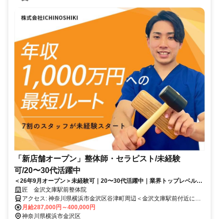
「新店舗オープン」整体師・セラピスト/未経験
可/20〜30代活躍中
＜26年9月オープン＞未経験可｜20〜30代活躍中｜業界トップレベルの
給与水準｜初回ボーナス80万円・賞与500万円の支給実績あり
匠 金沢文庫駅前整体院
アクセス: 神奈川県横浜市金沢区谷津町周辺＜金沢文庫駅前付近にオ
ープン予定＞
月給287,000円～400,000円
神奈川県横浜市金沢区