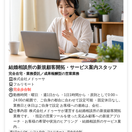
結婚相談所の新規顧客開拓・サービス案内スタッフ
完全在宅・業務委託／成果報酬型の営業業務
株式会社メドゥーサ
フルリモート
完全歩合制
勤務時間・曜日: ・週1日から ・1日1時間から ・原則として0:00～
24:00の範囲で、ご自身の都合に合わせて設定可能 ・固定休日なし。
業務日と休日はご自身で設定 お客様への連絡は、会社...
仕事内容: 株式会社メドゥーサが運営する結婚相談所の新規顧客開拓
業務です。 ・指定の営業ツールを使った見込み顧客への新規アプロ
ーチ ・お客様の希望や状況のヒアリング ・結婚相談所のサービス案
内...
週1日からOK
シフト自由
フルリモート
完全歩合制