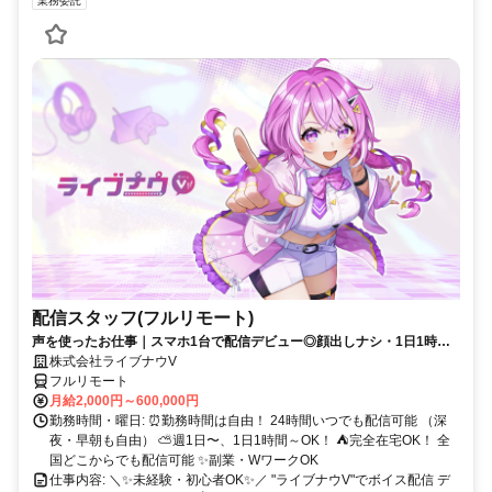
業務委託
配信スタッフ(フルリモート)
声を使ったお仕事｜スマホ1台で配信デビュー◎顔出しナシ・1日1時間
～OK♪
株式会社ライブナウV
フルリモート
月給2,000円～600,000円
勤務時間・曜日: ⏰勤務時間は自由！ 24時間いつでも配信可能 （深
夜・早朝も自由） ⛅週1日〜、1日1時間～OK！ ⛺完全在宅OK！ 全
国どこからでも配信可能 ✨副業・WワークOK
仕事内容: ＼✨未経験・初心者OK✨／ "ライブナウV"でボイス配信 デ