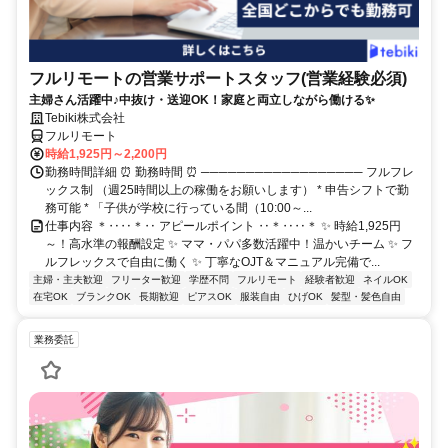
フルリモートの営業サポートスタッフ(営業経験必須)
主婦さん活躍中♪中抜け・送迎OK！家庭と両立しながら働ける✨
Tebiki株式会社
フルリモート
時給1,925円～2,200円
勤務時間詳細 ⏰ 勤務時間 ⏰ ────────────────── フルフレ
ックス制 （週25時間以上の稼働をお願いします） * 申告シフトで勤
務可能 * 「子供が学校に行っている間（10:00～...
仕事内容 ＊‥‥＊‥ アピールポイント ‥＊‥‥＊ ✨ 時給1,925円
～！高水準の報酬設定 ✨ ママ・パパ多数活躍中！温かいチーム ✨ フ
ルフレックスで自由に働く ✨ 丁寧なOJT＆マニュアル完備で...
主婦・主夫歓迎
フリーター歓迎
学歴不問
フルリモート
経験者歓迎
ネイルOK
在宅OK
ブランクOK
長期歓迎
ピアスOK
服装自由
ひげOK
髪型・髪色自由
業務委託