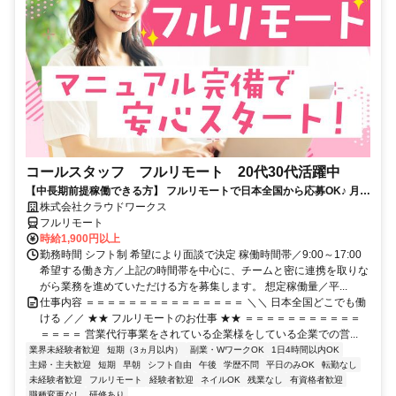
コールスタッフ フルリモート 20代30代活躍中
【中長期前提稼働できる方】 フルリモートで日本全国から応募OK♪ 月稼
働80時間で安定収入！
株式会社クラウドワークス
フルリモート
時給1,900円以上
勤務時間 シフト制 希望により面談で決定 稼働時間帯／9:00～17:00
希望する働き方／上記の時間帯を中心に、チームと密に連携を取りな
がら業務を進めていただける方を募集します。 想定稼働量／平...
仕事内容 ＝＝＝＝＝＝＝＝＝＝＝＝＝＝＝ ＼＼ 日本全国どこでも働
ける ／／ ★★ フルリモートのお仕事 ★★ ＝＝＝＝＝＝＝＝＝＝＝
＝＝＝＝ 営業代行事業をされている企業様をしている企業での営...
業界未経験者歓迎
短期（3ヵ月以内）
副業・WワークOK
1日4時間以内OK
主婦・主夫歓迎
短期
早朝
シフト自由
午後
学歴不問
平日のみOK
転勤なし
未経験者歓迎
フルリモート
経験者歓迎
ネイルOK
残業なし
有資格者歓迎
職種変更なし
研修あり