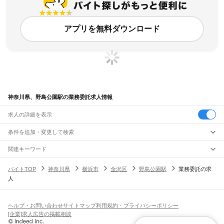
アプリを無料ダウンロード
神奈川県、野島公園駅の業務委託求人情報
求人の詳細を表示
条件を追加・変更して検索
市区町村を追加・変更
関連キーワード
完全在宅ワーク 全国
シール貼り 在宅
現在地周辺
ガチャガチャ
犬カフェ
神奈川県
駅を追加・変更
バイトTOP
神奈川県
横浜市
金沢区
野島公園駅
業務委託の求
神奈川県
すべて
人
横浜市
すべて
職種を追加・変更
JR東海道本線(東京～熱海)
鶴見区
神奈川区
西区
中区
南区
保土ケ谷区
磯子区
金沢区
港北区
戸塚区
港南区
川崎駅
横浜駅
戸塚駅
大船駅
藤沢駅
辻堂駅
茅ケ崎駅
平塚駅
大磯駅
二宮駅
国府津駅
飲食・フードサービス
旭区
緑区
瀬谷区
栄区
泉区
青葉区
都筑区
特徴を追加・変更
鴨宮駅
小田原駅
早川駅
根府川駅
真鶴駅
湯河原駅
飲食・フードサービス
すべて
ヘルプ・お問い合わせ
サイトマップ
利用規約・プライバシーポリシー
川崎市
すべて
ホールスタッフ
キッチンスタッフ
皿洗い・洗い場
精肉・鮮魚加工
給食調理
人気
[企業]求人広告の掲載相談
JR南武線
川崎区
幸区
中原区
高津区
多摩区
宮前区
麻生区
雇用形態を追加・変更
パン屋（ベーカリー）
フードカウンター販売員
バー（BAR）・バーテンダー
日払いOK
高校生歓迎
学生歓迎
深夜の仕事
髪型・髪色自由
ひげOK
ネイルOK
川崎駅
尻手駅
矢向駅
鹿島田駅
平間駅
向河原駅
武蔵小杉駅
武蔵中原駅
武蔵新城駅