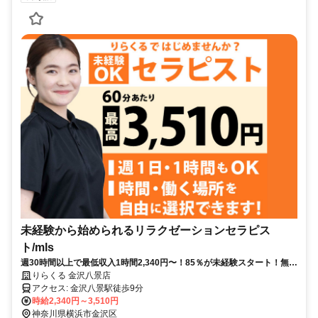
未経験から始められるリラクゼーションセラピス
ト/mls
週30時間以上で最低収入1時間2,340円〜！85％が未経験スタート！無料
トレで一生モノの技術を習得✅好きな時間に収入を得られます⏰【神奈
りらくる 金沢八景店
川県横浜市金沢区泥亀】
アクセス: 金沢八景駅徒歩9分
時給2,340円～3,510円
神奈川県横浜市金沢区