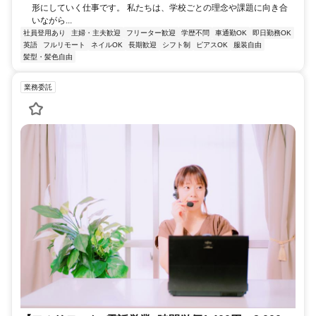
形にしていく仕事です。 私たちは、学校ごとの理念や課題に向き合
いながら...
社員登用あり
主婦・主夫歓迎
フリーター歓迎
学歴不問
車通勤OK
即日勤務OK
英語
フルリモート
ネイルOK
長期歓迎
シフト制
ピアスOK
服装自由
髪型・髪色自由
業務委託