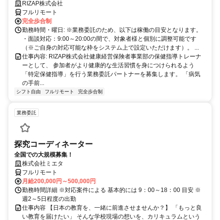
う一つの安心」を。主婦・Wワーカー活躍中！「平日の日中だけ」「夕
RIZAP株式会社
方以降の数時間だけ」など、生活リズムに合わせた時間調整が可能で
フルリモート
す。1件ごとの成果報酬型だから、頑張った分だけ手応えのある収入
完全歩合制
に。充実のサポート体制で、安心の在宅ワークを始めませんか？
勤務時間・曜日: ※業務委託のため、以下は稼働の目安となります。
・面談対応：9:00～20:00の間で、対象者様と個別に調整可能です
（※ご自身の対応可能な枠をシステム上で設定いただけます）。 ...
仕事内容: RIZAP株式会社健康経営保険者事業部の保健指導トレーナ
ーとして、 参加者がより健康的な生活習慣を身につけられるよう
「特定保健指導」を行う業務委託パートナーを募集します。 「病気
の手前...
シフト自由
フルリモート
完全歩合制
業務委託
探究コーディネーター
全国での大規模募集！
株式会社ミエタ
フルリモート
月給200,000円～500,000円
勤務時間詳細 ※対応案件による 基本的には 9：00～18：00 目安 ※
週2～5日程度の出勤
仕事内容 【日本の教育を、一緒に前進させませんか？】 「もっと良
い教育を届けたい」 そんな学校現場の想いを、カリキュラムという