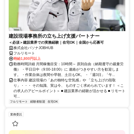
建設現場事務所の立ち上げ支援パートナー
＜必須＞建設業界での実務経験｜在宅OK｜全国から応募可
株式会社パソナJOBHUB
フルリモート
時給1,800円以上
勤務時間詳細 月間稼働目安：10時間～ 原則自由（納期遵守の裁量労
働） ・平日日中（9:00-18:00）に 連絡がつきやすい方を歓迎しま
す。 ・作業自体は夜間や早朝、土日もOK。 ・「週3日」「午...
仕事内容 建設現場の「あの独特な空気感」や 「立ち上げの段取
り」・・・ その知識、実は今、 ものすごく求められています！ ＜こ
の求人のアピールポイント＞ ■ 建設業界の経験が活かせる ■ リモート
可...
フルリモート
経験者歓迎
在宅OK
業務委託