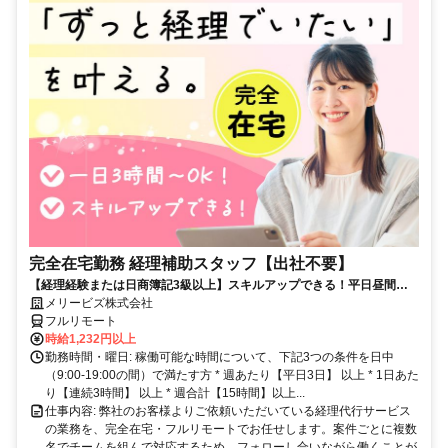
完全在宅勤務 経理補助スタッフ【出社不要】
【経理経験または日商簿記3級以上】スキルアップできる！平日昼間３h
～。完全在宅で育児・介護中の方も大歓迎♪
メリービズ株式会社
フルリモート
時給1,232円以上
勤務時間・曜日: 稼働可能な時間について、下記3つの条件を日中
（9:00-19:00の間）で満たす方 * 週あたり【平日3日】 以上 * 1日あた
り【連続3時間】 以上 * 週合計【15時間】以上...
仕事内容: 弊社のお客様よりご依頼いただいている経理代行サービス
の業務を、完全在宅・フルリモートでお任せします。案件ごとに複数
名でチームを組んで対応するため、フォローし合いながら働くことが