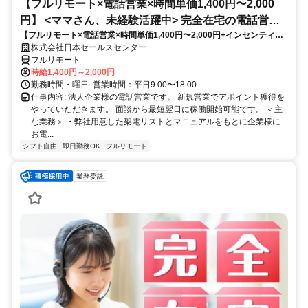
【フルリモート×電話営業×時間単価1,400円〜2,000
円】 <ママさん、未経験活躍中> 完全在宅の電話営業
【フルリモート×電話営業×時間単価1,400円〜2,000円+インセンティブ
で家庭と仕事の両立を実現
あり】 ＜ママさん、未経験活躍中＞ 完全在宅の電話営業で家庭と仕事の
株式会社日本セールスセンター
両立を実現
フルリモート
時給1,400円～2,000円
勤務時間・曜日: 営業時間：平日9:00〜18:00
仕事内容: 法人企業様の電話営業です。 新規営業でアポイント獲得を
やっていただきます。 面談から最短翌日に稼働開始可能です。 ＜主
な業務＞ ・弊社用意した架電リストとマニュアルをもとに企業様に
お電...
シフト自由
即日勤務OK
フルリモート
業務委託