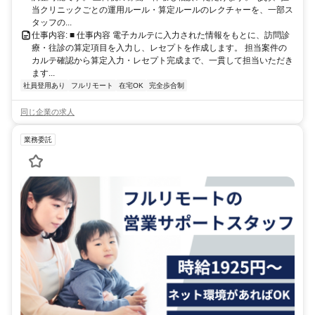
当クリニックごとの運用ルール・算定ルールのレクチャーを、一部ス
タッフの...
仕事内容: ■ 仕事内容 電子カルテに入力された情報をもとに、訪問診
療・往診の算定項目を入力し、レセプトを作成します。 担当案件の
カルテ確認から算定入力・レセプト完成まで、一貫して担当いただき
ます...
社員登用あり
フルリモート
在宅OK
完全歩合制
同じ企業の求人
業務委託