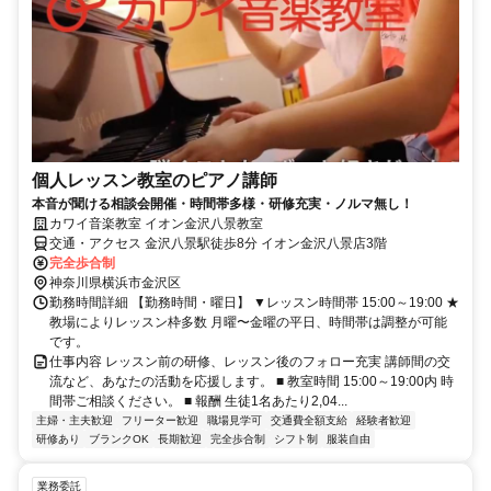
個人レッスン教室のピアノ講師
本音が聞ける相談会開催・時間帯多様・研修充実・ノルマ無し！
カワイ音楽教室 イオン金沢八景教室
交通・アクセス 金沢八景駅徒歩8分 イオン金沢八景店3階
完全歩合制
神奈川県横浜市金沢区
勤務時間詳細 【勤務時間・曜日】 ▼レッスン時間帯 15:00～19:00 ★
教場によりレッスン枠多数 月曜〜金曜の平日、時間帯は調整が可能
です。
仕事内容 レッスン前の研修、レッスン後のフォロー充実 講師間の交
流など、あなたの活動を応援します。 ■ 教室時間 15:00～19:00内 時
間帯ご相談ください。 ■ 報酬 生徒1名あたり2,04...
主婦・主夫歓迎
フリーター歓迎
職場見学可
交通費全額支給
経験者歓迎
研修あり
ブランクOK
長期歓迎
完全歩合制
シフト制
服装自由
業務委託