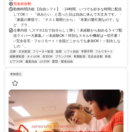
完全歩合制
勤務時間詳細 【自由シフト】 ・24時間、いつでも好きな時間に配信
してOK！ ・「休みたい」と思った日は自由に休んで大丈夫です。 ・
「家庭の事情で」「テスト期間だから」「本業の繁忙期なので」な
ど、プラ...
仕事内容 ＼スマホ1台で自分らしく輝く！未経験から始めるライブ配
信ライバー大募集／ ✅未経験OK！特別なスキルや機材は一切不要！
✅完全在宅・フルリモート！全国どこからでも参加OK！ ✅顔出しな
しの「...
主婦・主夫歓迎
フリーター歓迎
短期
シフト自由
学歴不問
フルリモート
経験者歓迎
ネイルOK
在宅OK
ブランクOK
長期歓迎
完全歩合制
単発
ピアスOK
服装自由
ひげOK
髪型・髪色自由
業務委託