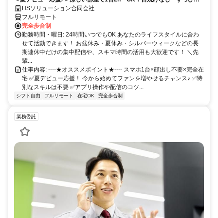
OK！夏休みやシルバーウィークの空き時間で始めるアバター配信者！完
HSソリューション合同会社
全在宅│未経験から学べる◎
フルリモート
完全歩合制
勤務時間・曜日: 24時間いつでもOK あなたのライフスタイルに合わ
せて活動できます！ お盆休み・夏休み・シルバーウィークなどの長
期連休中だけの集中配信や、スキマ時間の活用も大歓迎です！ ＼先
輩...
仕事内容: ----★オススメポイント★---- スマホ1台×顔出し不要×完全在
宅 ✅️夏デビュー応援！ 今から始めてファンを増やせるチャンス♪ ✅️特
別なスキルは不要 ✅️アプリ操作や配信のコツ...
シフト自由
フルリモート
在宅OK
完全歩合制
業務委託