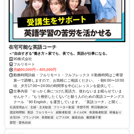
在宅可能な英語コーチ
＜“自由すぎる”働き方＞家でも、夜でも。英語が仕事になる。
90株式会社
フルリモート
月給60,000円～405,000円
勤務時間詳細 ・フルリモート・フルフレックス ※勤務時間はご希望
第一で調整しますので、お気軽にご相談ください。 ・朝6:00〜10:00
頃、夕方17:00〜24:00の時間帯を中心にレッスンを提供して...
仕事内容 「せっかく身につけた英語力、使わないまま眠らせていま
せんか？」 “もう挫折したくない”と願う人のための英語コーチングス
クール 「90 English」を運営しています。 「英語コーチ」と聞く...
社員登用あり
主婦・主夫歓迎
フリーター歓迎
学歴不問
即日勤務OK
固定時間制
英語
フルリモート
経験者歓迎
ネイルOK
有資格者歓迎
研修あり
在宅OK
ブランクOK
長期歓迎
ピアスOK
服装自由
履歴書不要
髪型・髪色自由