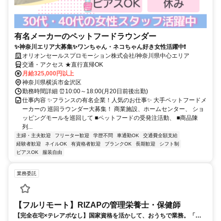
有名メーカーのペットフードラウンダー
✨神奈川エリア大募集✨ワンちゃん・ネコちゃん好き女性活躍中❗
オリオンセールスプロモーション株式会社/神奈川県中心エリア
交通・アクセス ★直行直帰OK
月給325,000円以上
神奈川県横浜市金沢区
勤務時間詳細 ⏰10:00～18:00(月20日前後出勤)
仕事内容 ✨フランスの有名企業！人気のお仕事✨ 大手ペットフードメ
ーカーの 巡回ラウンダー大募集！ 商業施設、ホームセンター、 ショ
ッピングモールを巡回して ■ペットフードの受発注活動、 ■商品陳
列...
主婦・主夫歓迎
フリーター歓迎
学歴不問
車通勤OK
交通費全額支給
経験者歓迎
ネイルOK
有資格者歓迎
ブランクOK
長期歓迎
シフト制
ピアスOK
服装自由
業務委託
【フルリモート】RIZAPの管理栄養士・保健師
【完全在宅×テレアポなし】国家資格を活かして、おうちで業務。「も