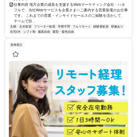
仕事内容 地方企業の成長を支援するWebマーケティング会社・ハタ
フルで、当社Webサービスを企業さまへご案内する営業架電のお仕事
です。 これまでの営業・インサイドセールスのご経験を活かして、
チームで目...
主婦・主夫歓迎
フリーター歓迎
学歴不問
フルリモート
経験者歓迎
研修あり
在宅OK
シフト制
服装自由
髪型・髪色自由
業務委託