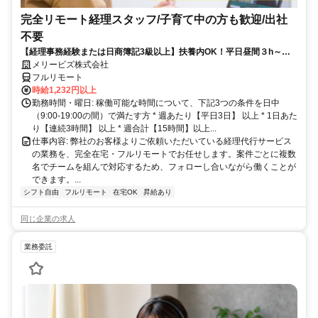
完全リモート経理スタッフ/子育て中の方も歓迎/出社
不要
【経理事務経験または日商簿記3級以上】扶養内OK！平日昼間３h～。
完全在宅で育児・介護中の方も大歓迎♪
メリービズ株式会社
フルリモート
時給1,232円以上
勤務時間・曜日: 稼働可能な時間について、下記3つの条件を日中
（9:00-19:00の間）で満たす方 * 週あたり【平日3日】 以上 * 1日あた
り【連続3時間】 以上 * 週合計【15時間】以上...
仕事内容: 弊社のお客様よりご依頼いただいている経理代行サービス
の業務を、完全在宅・フルリモートでお任せします。案件ごとに複数
名でチームを組んで対応するため、フォローし合いながら働くことが
できます。...
シフト自由
フルリモート
在宅OK
昇給あり
同じ企業の求人
業務委託