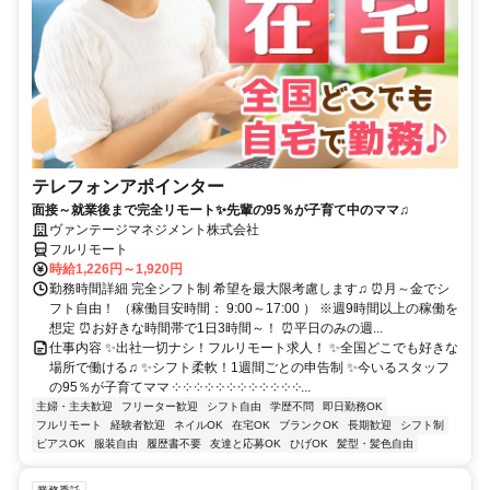
テレフォンアポインター
面接～就業後まで完全リモート✨先輩の95％が子育て中のママ♫
ヴァンテージマネジメント株式会社
フルリモート
時給1,226円～1,920円
勤務時間詳細 完全シフト制 希望を最大限考慮します♫ ⏰月～金でシ
フト自由！ （稼働目安時間： 9:00～17:00 ） ※週9時間以上の稼働を
想定 ⏰お好きな時間帯で1日3時間～！ ⏰平日のみの週...
仕事内容 ✨出社一切ナシ！フルリモート求人！ ✨全国どこでも好きな
場所で働ける♫ ✨シフト柔軟！1週間ごとの申告制 ✨今いるスタッフ
の95％が子育てママ ༶ ༶ ༶ ༶ ༶ ༶ ༶ ༶ ༶ ༶ ༶ ༶...
主婦・主夫歓迎
フリーター歓迎
シフト自由
学歴不問
即日勤務OK
フルリモート
経験者歓迎
ネイルOK
在宅OK
ブランクOK
長期歓迎
シフト制
ピアスOK
服装自由
履歴書不要
友達と応募OK
ひげOK
髪型・髪色自由