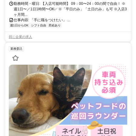
勤務時間・曜日: 【入店可能時間】 09：00〜24：00の間で自由！ ※
週1日〜／1日1時間〜OK✅ ※「平日のみ」「土日のみ」も可 ※入店3
ヶ月間...
仕事内容: 「手に職をつけたい」 ...
週1日からOK
シフト自由
昇給あり
同じ企業の求人
業務委託