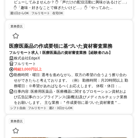
ビューしてみませんか？ ✋「声だけの配信活動に興味があるけど…」
✋「趣味・好きなことで稼ぎたいけど…」 ✋「やってみた...
週1日からOK
フルリモート
在宅OK
業務委託
医療医薬品の作成要領に基づいた資材審査業務
フルリモート求人！医療医薬品の資材審査業務【経験者のみ】
株式会社EdgeX
フルリモート
時給3,000円以上
勤務時間・曜日: 選考を進めながら、双方の希望の合うよう擦り合わ
せができたらと考えております。 （例） 勤務時間：月20時間以上 勤
務曜日：※希望があればなるべくお応えします。 休暇・休日：...
仕事内容: 医療用医薬品・医療機器に関するプロモーション資材およ
び広告記事のコンプライアンス(薬機法)及びメディカルチェック業務
をお願いします。 主な業務： * 作成要領に基づいた資材審査 * ...
シフト自由
フルリモート
週2・3日からOK
業務委託