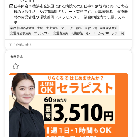
もございます
仕事内容 ✨横浜市金沢区にある病院でのお仕事✨ 病院内における患者
様の入院生活、及び看護師のサポート業務です。 ✅診療器具、医療器
材の備品管理や環境整備 ✅メッセンジャー業務(病院内で伝票、カル
テ、...
業界未経験者歓迎
主婦・主夫歓迎
フリーター歓迎
経験不問
未経験者歓迎
交通費全額支給
ブランクOK
交通費支給
長期歓迎
週2・3日からOK
シフト制
同じ企業の求人
業務委託