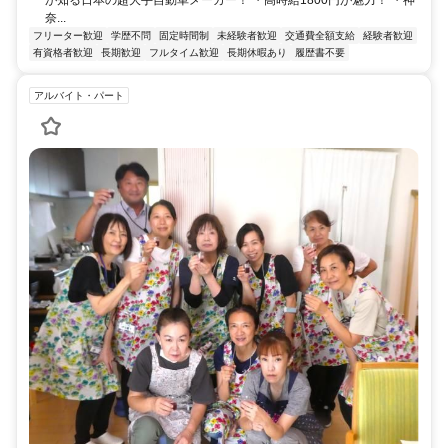
奈...
フリーター歓迎
学歴不問
固定時間制
未経験者歓迎
交通費全額支給
経験者歓迎
有資格者歓迎
長期歓迎
フルタイム歓迎
長期休暇あり
履歴書不要
アルバイト・パート