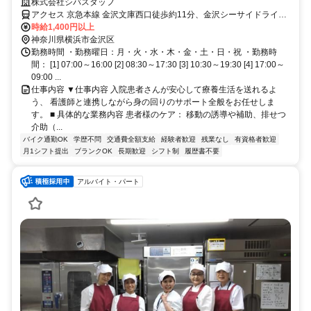
なたらしい復帰を応援します】横浜市金沢区にある、162床の地域に根
株式会社シバスタッフ
ざした総合病院です。今回は、これまでに看護助手や介護の現場で活躍
アクセス 京急本線 金沢文庫西口徒歩約11分、金沢シーサイドライン
されていた「経験者の方」を募集しています。「ブランクがあって少し
海の公園南口出口2徒歩約10分、金沢シーサイドライン 金沢八景（シ
時給1,400円以上
不安…」という方も大丈夫。 経験者ならではの視点を大切にしてお
ーサイドライン）徒歩約13分
神奈川県横浜市金沢区
り、しっかりとしたフォロー体制が整っています。夜勤なしの勤務も可
勤務時間 ・勤務曜日：月・火・水・木・金・土・日・祝 ・勤務時
能ですが、その場合は早番から遅番まで全ての時間帯でサポートをお願
間： [1] 07:00～16:00 [2] 08:30～17:30 [3] 10:30～19:30 [4] 17:00～
いしています。
09:00 ...
仕事内容 ▼仕事内容 入院患者さんが安心して療養生活を送れるよ
う、 看護師と連携しながら身の回りのサポート全般をお任せしま
す。 ■ 具体的な業務内容 患者様のケア： 移動の誘導や補助、排せつ
介助（...
バイク通勤OK
学歴不問
交通費全額支給
経験者歓迎
残業なし
有資格者歓迎
月1シフト提出
ブランクOK
長期歓迎
シフト制
履歴書不要
アルバイト・パート