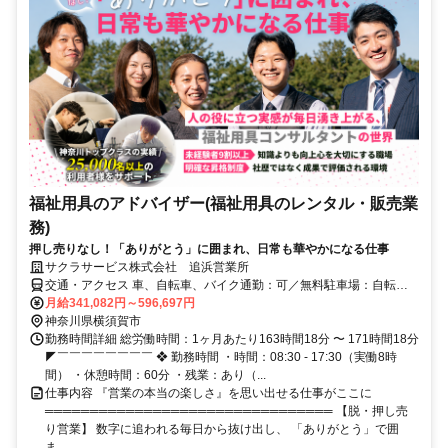
福祉用具のアドバイザー(福祉用具のレンタル・販売業
務)
押し売りなし！「ありがとう」に囲まれ、日常も華やかになる仕事
サクラサービス株式会社 追浜営業所
交通・アクセス 車、自転車、バイク通勤：可／無料駐車場：自転
車、バイク用あり／車通勤の方：近隣の月極駐車場を個人で契約して
月給341,082円～596,697円
いただきます（車通勤の社員には月3,000円を駐車場補助金として支
神奈川県横須賀市
給します）
勤務時間詳細 総労働時間：1ヶ月あたり163時間18分 〜 171時間18分
◤￣￣￣￣￣￣￣￣ ❖ 勤務時間 ・時間：08:30 - 17:30（実働8時
間） ・休憩時間：60分 ・残業：あり（...
仕事内容 『営業の本当の楽しさ』を思い出せる仕事がここに
════════════════════════════════ 【脱・押し売
り営業】 数字に追われる毎日から抜け出し、 「ありがとう」で囲
ま...