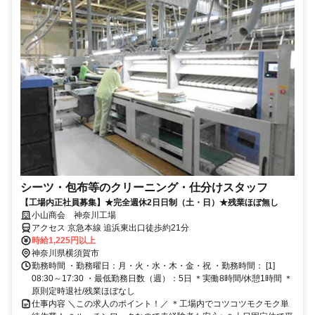
シーツ・包布等のクリーニング・仕分けスタッフ
【工場内正社員募集】★完全週休2日日制（土・日）★残業ほぼ無し
小山商会 神奈川工場
アクセス 京急本線 追浜東出口徒歩約21分
時給1,225円以上
神奈川県横須賀市
勤務時間 ・勤務曜日：月・火・水・木・金・祝 ・勤務時間： [1]
08:30～17:30 ・最低勤務日数（週）：5日 ＊実働8時間/休憩1時間 ＊
原則定時退社/残業ほぼなし
仕事内容 ＼この求人のポイント！／ ＊工場内でコツコツモクモク単