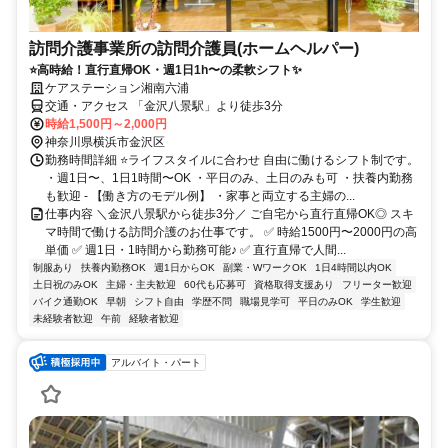
訪問介護事業所の訪問介護員(ホームヘルパー)
⭐高時給！直行直帰OK・週1日1h〜の柔軟シフト✨
ケアステーション湘南六浦
交通・アクセス 「金沢八景駅」より徒歩3分
時給1,500円～2,000円
神奈川県横浜市金沢区
勤務時間詳細 ⭐ライフスタイルに合わせ 自由に働けるシフト制です。
・週1日〜、1日1時間〜OK ・平日のみ、土日のみも可 ・扶養内勤務
も歓迎 - 【働き方のモデル例】 ・家事と両立する主婦の...
仕事内容 ＼金沢八景駅から徒歩3分／ ご自宅から直行直帰OK◎ スキ
マ時間で働ける訪問介護のお仕事です。 ✅ 時給1500円〜2000円の高
単価 ✅ 週1日・1時間から勤務可能♪ ✅ 直行直帰で人間...
制服あり
扶養内勤務OK
週1日からOK
副業・WワークOK
1日4時間以内OK
土日祝のみOK
主婦・主夫歓迎
60代も応募可
資格取得支援あり
フリーター歓迎
バイク通勤OK
早朝
シフト自由
学歴不問
職場見学可
平日のみOK
学生歓迎
未経験者歓迎
午前
経験者歓迎
アルバイト・パート