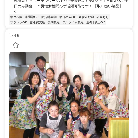
純作業！ ＊ルーチンワークなので未経験者も安心♪ ＊土日固定休で平
日のみ勤務！ ＊男性女性問わず活躍可能です！ 【取り扱い製品】 ・
シ...
学歴不問
車通勤OK
固定時間制
平日のみOK
経験者歓迎
研修あり
ブランクOK
交通費支給
長期歓迎
フルタイム歓迎
週4日以上OK
正社員