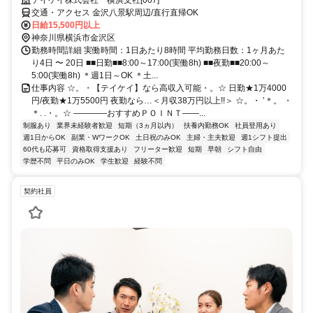
交通・アクセス 金沢八景駅周辺/直行直帰OK
日給15,500円以上
神奈川県横浜市金沢区
勤務時間詳細 実働時間：1日あたり8時間 平均勤務日数：1ヶ月あた
り4日 〜 20日 ■■日勤■■8:00～17:00(実働8h) ■■夜勤■■20:00～
5:00(実働8h) ＊週1日～OK ＊土...
仕事内容 ☆。・【テイケイ】なら高収入可能・。☆ 日勤★1万4000
円/夜勤★1万5500円 夜勤なら…＜月収38万円以上!!＞ ☆。・ ‛＊。 ・
＊. .・。☆ ――――おすすめＰＯＩＮＴ――...
制服あり
業界未経験者歓迎
短期（3ヵ月以内）
扶養内勤務OK
社員登用あり
週1日からOK
副業・WワークOK
土日祝のみOK
主婦・主夫歓迎
週1シフト提出
60代も応募可
資格取得支援あり
フリーター歓迎
短期
早朝
シフト自由
学歴不問
平日のみOK
学生歓迎
経験不問
契約社員