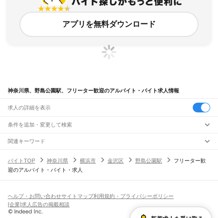
アプリを無料ダウンロード
神奈川県、野島公園駅、フリーター歓迎のアルバイト・バイト求人情報
求人の詳細を表示
条件を追加・変更して検索
市区町村を追加・変更
関連キーワード
完全在宅ワーク 全国
シール貼り 在宅
現在地周辺
ガチャガチャ
犬カフェ
神奈川県
駅を追加・変更
バイトTOP
神奈川県
横浜市
金沢区
野島公園駅
フリーター歓
神奈川県
すべて
迎のアルバイト・バイト・求人
横浜市
すべて
職種を追加・変更
JR東海道本線(東京～熱海)
鶴見区
神奈川区
西区
中区
南区
保土ケ谷区
磯子区
金沢区
港北区
戸塚区
港南区
川崎駅
横浜駅
戸塚駅
大船駅
藤沢駅
辻堂駅
茅ケ崎駅
平塚駅
大磯駅
二宮駅
国府津駅
飲食・フードサービス
旭区
緑区
瀬谷区
栄区
泉区
青葉区
都筑区
特徴を追加・変更
鴨宮駅
小田原駅
早川駅
根府川駅
真鶴駅
湯河原駅
飲食・フードサービス
すべて
ヘルプ・お問い合わせ
サイトマップ
利用規約・プライバシーポリシー
川崎市
すべて
ホールスタッフ
キッチンスタッフ
皿洗い・洗い場
精肉・鮮魚加工
給食調理
人気
[企業]求人広告の掲載相談
JR南武線
川崎区
幸区
中原区
高津区
多摩区
宮前区
麻生区
雇用形態を追加・変更
パン屋（ベーカリー）
フードカウンター販売員
バー（BAR）・バーテンダー
日払いOK
高校生歓迎
学生歓迎
深夜の仕事
髪型・髪色自由
ひげOK
ネイルOK
川崎駅
尻手駅
矢向駅
鹿島田駅
平間駅
向河原駅
武蔵小杉駅
武蔵中原駅
武蔵新城駅