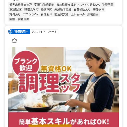
業界未経験者歓迎
変形労働時間制
資格取得支援あり
バイク通勤OK
学歴不問
車通勤OK
職場見学可
経験不問
未経験者歓迎
食費補助あり
研修あり
賞与あり
ブランクOK
育休あり
交通費支給
土日祝休み
服装自由
髪型・髪色自由
アルバイト・パート