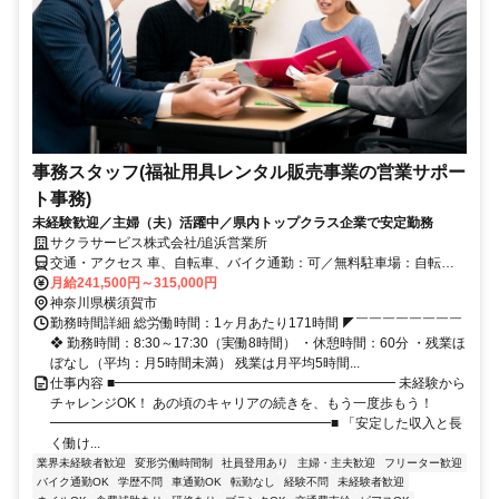
事務スタッフ(福祉用具レンタル販売事業の営業サポー
ト事務)
未経験歓迎／主婦（夫）活躍中／県内トップクラス企業で安定勤務
サクラサービス株式会社/追浜営業所
交通・アクセス 車、自転車、バイク通勤：可／無料駐車場：自転
車、バイク用あり／車通勤の方：近隣の月極駐車場を個人で契約して
月給241,500円～315,000円
いただきます（車通勤の社員には月3,000円を駐車場補助金として支
神奈川県横須賀市
給します）
勤務時間詳細 総労働時間：1ヶ月あたり171時間 ◤￣￣￣￣￣￣￣￣
❖ 勤務時間：8:30～17:30（実働8時間） ・休憩時間：60分 ・残業ほ
ぼなし（平均：月5時間未満） 残業は月平均5時間...
仕事内容 ■━━━━━━━━━━━━━━━━━━━━━ 未経験から
チャレンジOK！ あの頃のキャリアの続きを、もう一度歩もう！
━━━━━━━━━━━━━━━━━━━━━■ 「安定した収入と長
く働け...
業界未経験者歓迎
変形労働時間制
社員登用あり
主婦・主夫歓迎
フリーター歓迎
バイク通勤OK
学歴不問
車通勤OK
転勤なし
経験不問
未経験者歓迎