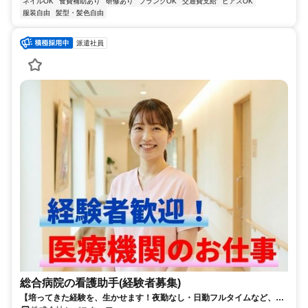
ネイルOK
食費補助あり
研修あり
ブランクOK
交通費支給
ピアスOK
服装自由
髪型・髪色自由
派遣社員
総合病院の看護助手(経験者募集)
【培ってきた経験を、生かせます！夜勤なし・日勤フルタイムなど、あ