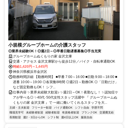
小規模グループホームの介護スタッフ
◎業界未経験OK！◎週2日～◎早番日勤遅番募集◎手当充実
グループホームぬくもりの家 金沢文庫
交通・アクセス 金沢文庫駅から徒歩12分／バイク・自転車通勤OK
時給1,420円～1,445円
神奈川県横浜市金沢区
勤務時間詳細 【勤務時間】 ■早番 7:00～16:00 ■日勤 9:00～18:00 ■
遅番 10:00～19:00 ◎各実働8時間 ◎週2日～勤務OK ◎「日勤だけ」
など固定勤務もOK！ シフ...
仕事内容 ✨業界未経験大歓迎♪ ✨週2日～OK！夜勤なし！ ✨認知症ケ
アが学べる◎ ✨40代･50代女性スタッフ活躍中 『 グループホームぬ
くもりの家 金沢文庫 』で 一緒に働いてくれるスタッフを大...
主婦・主夫歓迎
フリーター歓迎
バイク通勤OK
シフト自由
学歴不問
職場見学可
未経験者歓迎
経験者歓迎
有資格者歓迎
ブランクOK
交通費支給
長期歓迎
週2・3日からOK
シフト制
週4日以上OK
服装自由