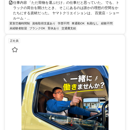
仕事内容 「ただ荷物を運ぶだけ」の仕事だと思っていた。 でも、ト
ラックの荷台を開けたとき、 そこにあるのは誰かの理想の空間をか
たちにする資材だった。 ヤマトクリエイションは、 百貨店・ショー
ルーム・...
変形労働時間制
資格取得支援あり
学歴不問
車通勤OK
転勤なし
経験不問
未経験者歓迎
ブランクOK
育休あり
交通費支給
正社員