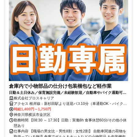
倉庫内で小物部品の仕分け包装梱包など軽作業
日勤＆土日休み／保育施設完備／未経験歓迎／自動車やバイク通勤可／
横浜駅や新杉田駅より無料送迎バスあり
株式会社プロスキャリア
アクセス 根岸線：新杉田駅より送迎バス10分（車通勤OK・バイク通
勤OK）
時給1,400円～1,750円
神奈川県横浜市金沢区
勤務時間 【08:30 ～ 17:30】日勤：実働8h 食事休憩60分/その他小休
憩あり
仕事内容 【職場の男女比・男性8割：女性2割】 自動車関連の荷物を
取扱っている物流 倉庫でボルト＆ナットなどの小物部品 を包装梱包