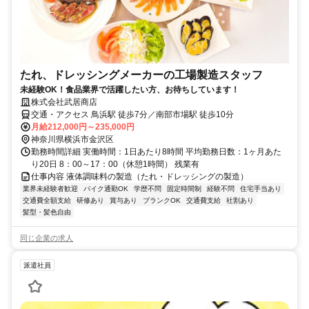
たれ、ドレッシングメーカーの工場製造スタッフ
未経験OK！食品業界で活躍したい方、お待ちしています！
株式会社武居商店
交通・アクセス 鳥浜駅 徒歩7分／南部市場駅 徒歩10分
月給212,000円～235,000円
神奈川県横浜市金沢区
勤務時間詳細 実働時間：1日あたり8時間 平均勤務日数：1ヶ月あた
り20日 8：00～17：00（休憩1時間） 残業有
仕事内容 液体調味料の製造（たれ・ドレッシングの製造）
業界未経験者歓迎
バイク通勤OK
学歴不問
固定時間制
経験不問
住宅手当あり
交通費全額支給
研修あり
賞与あり
ブランクOK
交通費支給
社割あり
髪型・髪色自由
同じ企業の求人
派遣社員