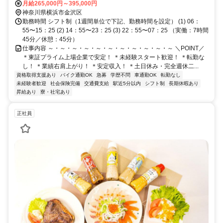
5分
月給265,000円～395,000円
神奈川県横浜市金沢区
勤務時間 シフト制（1週間単位で下記、勤務時間を設定） (1) 06：
55〜15：25 (2) 14：55〜23：25 (3) 22：55〜07：25 （実働：7時間
45分／休憩：45分）
仕事内容 ～・～・～・～・～・～・～・～・～・～・～ ＼POINT／
＊東証プライム上場企業で安定！ ＊未経験スタート歓迎！ ＊転勤な
し！ ＊業績右肩上がり！ ＊安定収入！ ＊土日休み・完全週休二...
資格取得支援あり
バイク通勤OK
急募
学歴不問
車通勤OK
転勤なし
未経験者歓迎
社会保険完備
交通費支給
駅近5分以内
シフト制
長期休暇あり
昇給あり
寮・社宅あり
正社員