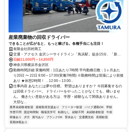
産業廃棄物の回収ドライバー
できることが広がると、もっと稼げる。各種手当にも注目！
有限会社田村商工
交通・アクセス 金沢シーサイドライン「鳥浜駅」徒歩15分、「新杉
田駅」バスで約15分、鳥浜町バス停から徒歩約1分
日給11,000円～14,850円
神奈川県横浜市金沢区
勤務時間詳細 実働時間：1日あたり7時間 平均勤務日数：1ヶ月あた
り20日 〜 22日 8:00～17:00(実働7時間) ※勤務時間は現場により前後
あり ★休憩2時間！ …12:00～13:00...
仕事内容 あなたには夢や目標。 野望はありますか？ 今回募集するの
は回収ドライバー。 ドライバーをやったことがなくても、構いませ
ん。 働きたい意欲がある方は、学歴・経験なんて関係ありません。
大切な...
業界未経験者歓迎
資格取得支援あり
フリーター歓迎
バイク通勤OK
早朝
学歴不問
固定時間制
職場見学可
転勤なし
経験不問
未経験者歓迎
午前
研修あり
夕方
賞与あり
ブランクOK
育休あり
交通費支給
長期歓迎
長期休暇あり