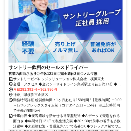
サントリー飲料のセールスドライバー
営業の面白さあり◇年休121日◇完全週休2日◇ノルマ無
サントリービバレッジソリューション株式会社 横浜東支
店/KASE092
交通・アクセス ◆金沢シーサイドライン鳥浜駅より徒歩約17分 ◆京
浜東北線「鳥浜」駅から車で3分(海の方へ)
月給281,391円～362,986円
神奈川県横浜市金沢区
勤務時間詳細 総労働時間：1ヶ月あたり158時間 *【勤務時間】* 9:00
～17:45 フレックスタイム制（コアタイム11～15時） ※上記時間内
で実働7時間45分
仕事内容 ◆接客経験を活かせる営業型配送 ◆AIデータで売場を作る
面白さ ◆年間休日121日で私生活充実 ◆20〜30代前半の若手も多数
活躍中 ◆未経験歓迎・普通免許だけで応募OK ◆フレックス制でワ...