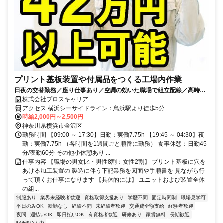
プリント基板装置や付属品をつくる工場内作業
日夜の交替勤務／座り仕事あり／空調の効いた職場で組立配線／高時給
＆稼げる高収入／寮費無料の個室寮完備
株式会社プロスキャリア
アクセス 横浜シーサイドライン：鳥浜駅より徒歩5分
時給2,000円～2,500円
神奈川県横浜市金沢区
勤務時間 【09:00 ～ 17:30】日勤：実働7.75h 【19:45 ～ 04:30】夜
勤：実働7.75h （各時間を1週間ごと順番に勤務） 食事休憩：日勤45
分/夜勤60分 その他小休憩あり ...
仕事内容 【職場の男女比・男性8割：女性2割】 プリント基板に穴を
あける加工装置の 製造に伴う下記業務を図面や手順書を 見ながら行
って頂くお仕事になります 【具体的には】 ユニットおよび装置全体
の組...
制服あり
業界未経験者歓迎
資格取得支援あり
学歴不問
固定時間制
職場見学可
平日のみOK
転勤なし
経験不問
未経験者歓迎
交通費全額支給
経験者歓迎
夜間
週払いOK
即日払いOK
有資格者歓迎
研修あり
家賃無料
長期歓迎
駅近5分以内