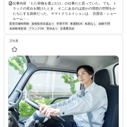
仕事内容 「ただ荷物を運ぶだけ」の仕事だと思っていた。 でも、ト
ラックの荷台を開けたとき、 そこにあるのは誰かの理想の空間をか
たちにする資材だった。 ヤマトクリエイションは、 百貨店・ショー
ルーム・...
変形労働時間制
資格取得支援あり
学歴不問
車通勤OK
転勤なし
経験不問
未経験者歓迎
ブランクOK
育休あり
交通費支給
正社員