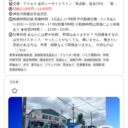
交通・アクセス 金沢シーサイドライン「鳥浜駅」徒歩15分、「新杉
田駅」バスで約15分、鳥浜町バス停から徒歩約1分
日給11,000円～14,850円
神奈川県横浜市金沢区
勤務時間詳細 実働時間：1日あたり7時間 平均勤務日数：1ヶ月あた
り20日 〜 22日 8:00～17:00(実働7時間) ※勤務時間は現場により前後
あり ★休憩2時間！ …12:00～13:00...
仕事内容 あなたには夢や目標。 野望はありますか？ 今回募集するの
は仕分けスタッフ。 やったことがなくても、構いません。 働きたい
意欲がある方は、学歴・経験なんて関係ありません。 大切なのは
「これか...
業界未経験者歓迎
資格取得支援あり
フリーター歓迎
バイク通勤OK
早朝
学歴不問
固定時間制
職場見学可
転勤なし
経験不問
未経験者歓迎
午前
研修あり
夕方
賞与あり
ブランクOK
育休あり
交通費支給
長期歓迎
長期休暇あり
正社員