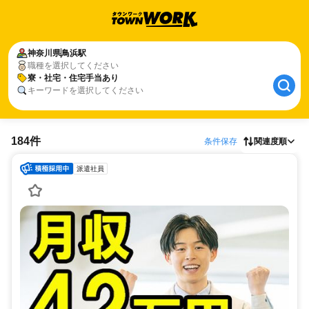
神奈川県
鳥浜駅
職種を選択してください
寮・社宅・住宅手当あり
キーワードを選択してください
184件
条件保存
関連度順
派遣社員