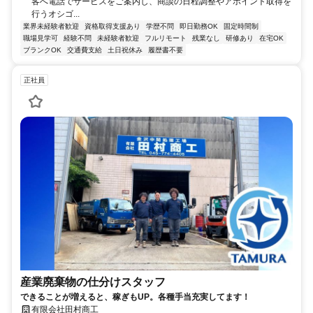
客へ電話でサービスをご案内し、商談の日程調整やアポイント取得を
行うオシゴ...
業界未経験者歓迎
資格取得支援あり
学歴不問
即日勤務OK
固定時間制
職場見学可
経験不問
未経験者歓迎
フルリモート
残業なし
研修あり
在宅OK
ブランクOK
交通費支給
土日祝休み
履歴書不要
正社員
産業廃棄物の仕分けスタッフ
できることが増えると、稼ぎもUP。各種手当充実してます！
有限会社田村商工