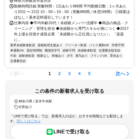
神奈川県横浜市金沢区
勤務時間詳細 実働時間：1日あたり8時間 平均勤務日数：1ヶ月あた
り20日 〜 22日 10：00～19：00（実働8時間／休憩1時間） ◎残業ほ
ぼなし！基本定時退社しています！
仕事内容 ◆平均年齢20代！未経験メンバー活躍中 ◆商品の検品・ク
リーニング・管理を担当 ◆未経験から専門スキルが身につく ◆2027
年上場を目指す成長企業 「未経験から正社員になりたい」 「楽器
に...
業界未経験者歓迎
資格取得支援あり
フリーター歓迎
バイク通勤OK
学歴不問
車通勤OK
固定時間制
職場見学可
経験不問
未経験者歓迎
交通費全額支給
午前
経験者歓迎
残業なし
研修あり
夕方
賞与あり
ブランクOK
育休あり
交通費支給
前へ
次へ
1
2
3
4
5
この条件の新着求人を受け取る
神奈川県 / 並木中央駅
社割あり
「LINEで受け取る」では、新着求人のほか、おすすめ情報なども配信しま
す。
詳しくはこちら
LINEで受け取る