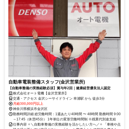
自動車電装整備スタッフ(金沢営業所)
【自動車整備の実務経験必須】賞与年2回｜健康経営優良法人認定
株式会社オート電機【金沢営業所】
交通・アクセス 金沢シーサイドライン 幸浦駅 から 徒歩3分
月給300,000円以上
神奈川県横浜市金沢区
勤務時間詳細 総労働時間：1週あたり40時間 〜 48時間 勤務時間 9:00
～17:45（休憩45分） 1年単位の変形労働時間制 ※残業代別途支給
仕事内容 ✧＼自動車整備の実務経験を活かしたい方へ／✧ 「車検や点