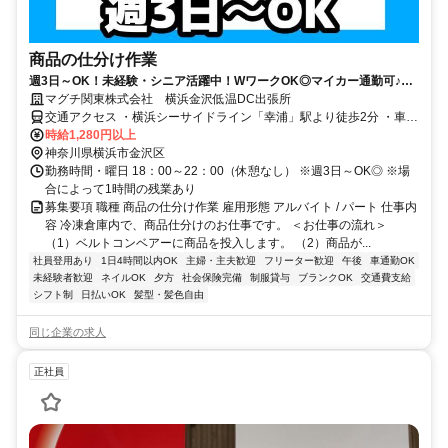
商品の仕分け作業
週3日～OK！未経験・シニア活躍中！WワークOK◎マイカー通勤可♪充
実の福利厚生で働きやすさ抜群です
マグチ関東株式会社 横浜金沢低温DC出張所
交通アクセス ・横浜シーサイドライン「幸浦」駅より徒歩2分 ・車、
バイク、自転車通勤OK
時給1,280円以上
神奈川県横浜市金沢区
勤務時間・曜日 18：00～22：00（休憩なし） ※週3日～OK◎ ※場
合によって1時間の残業あり
募集要項 職種 商品の仕分け作業 雇用形態 アルバイト / パート 仕事内
容 冷凍倉庫内で、商品仕分けのお仕事です。 ＜お仕事の流れ＞
（1）ベルトコンベアーに商品を投入します。 （2）商品が...
社員登用あり
1日4時間以内OK
主婦・主夫歓迎
フリーター歓迎
午後
車通勤OK
未経験者歓迎
ネイルOK
夕方
社会保険完備
制服貸与
ブランクOK
交通費支給
シフト制
日払いOK
髪型・髪色自由
同じ企業の求人
正社員