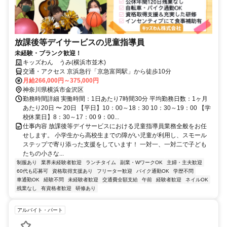
放課後等デイサービスの児童指導員
未経験・ブランク歓迎！
キッズわん うみ(横浜市並木)
交通・アクセス 京浜急行「京急富岡駅」から徒歩10分
月給266,000円～375,000円
神奈川県横浜市金沢区
勤務時間詳細 実働時間：1日あたり7時間30分 平均勤務日数：1ヶ月
あたり20日 〜 20日 【平日】10：00～18：30 10：30～19：00 【学
校休業日】8：30～17：00 9：00...
仕事内容 放課後等デイサービスにおける児童指導員業務全般をお任
せします。 小学生から高校生までの障がい児童が利用し、スモール
ステップで寄り添った支援をしています！ 一対一、一対二で子ども
たちの小さな...
制服あり
業界未経験者歓迎
ランチタイム
副業・WワークOK
主婦・主夫歓迎
60代も応募可
資格取得支援あり
フリーター歓迎
バイク通勤OK
学歴不問
車通勤OK
経験不問
未経験者歓迎
交通費全額支給
午前
経験者歓迎
ネイルOK
残業なし
有資格者歓迎
研修あり
アルバイト・パート