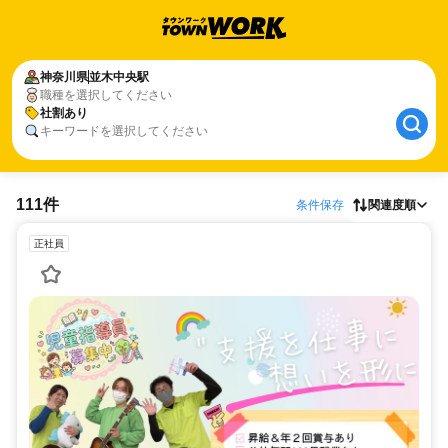
神奈川県
並木中央駅
職種を選択してください
社割あり
キーワードを選択してください
111件
条件保存
関連度順
正社員