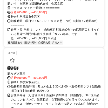
額支給されるので、月給80万円を超える整備士も
いすゞ自動車首都圏株式会社 金沢支店
アクセス: マイカー通勤OK ========
月給265,000円～435,000円
神奈川県横浜市金沢区
勤務時間・曜日: 8：50～17：30 ※休憩：70分 ※実働：7時間30分
========
仕事内容: 当社は、いすゞ自動車首都圏株式会社の採用窓口を行って
いる整備士専門の転職支援会社「カンパネル」です。 -.-.-.-.-.-.-.- 月
給：265,000円〜435,000円 ※別途...
社員登用あり
固定時間制
交通費支給
昇給あり
正社員
薬剤師
なぎさ薬局
月給300,000円～400,000円
神奈川県横浜市金沢区
勤務時間 勤務時間：月火木金土 9:30~18:00 ※週40時間シフト制勤務
(原則1日実働8時間) 休憩60分
お仕事内容 【なぎさ薬局】薬剤師 調剤業務、服薬指導、OTC医薬品
のカウンセリング、健康相談、在宅医療などを行っていただきます。
アクセス：金沢シーサイドライン 並木中央駅より徒歩6分 京浜急行