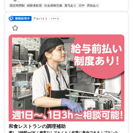
本...
固定時間制
経験者歓迎
社会保険完備
賞与あり
日中
昇給あり
アルバイト・パート
和食レストランの調理補助
週1、3時間〜OK！接客なしでもくもく作業に集中できる！ブランクが