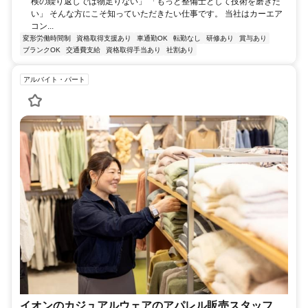
検の繰り返しでは物足りない」 「もっと整備士として技術を磨きた
い」 そんな方にこそ知っていただきたい仕事です。 当社はカーエア
コン...
変形労働時間制
資格取得支援あり
車通勤OK
転勤なし
研修あり
賞与あり
ブランクOK
交通費支給
資格取得手当あり
社割あり
アルバイト・パート
イオンのカジュアルウェアのアパレル販売スタッフ