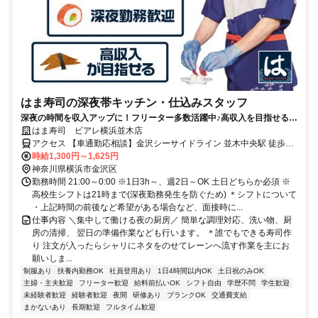
はま寿司の深夜帯キッチン・仕込みスタッフ
深夜の時間を収入アップに！フリーター多数活躍中♪高収入を目指せる環
境です！
はま寿司 ビアレ横浜並木店
アクセス 【車通勤応相談】金沢シーサイドライン 並木中央駅 徒歩8
分
時給1,300円～1,625円
神奈川県横浜市金沢区
勤務時間 21:00～0:00 ※1日3h～、週2日～OK 土日どちらか必須 ※
高校生シフトは21時まで(深夜勤務発生を防ぐため) ＊シフトについて
・上記時間の前後など希望がある場合など、面接時に...
仕事内容 ＼集中して働ける夜の厨房／ 簡単な調理対応、洗い物、厨
房の清掃、 翌日の準備作業なども行います。 ＊誰でもできる寿司作
り 注文が入ったらシャリにネタをのせてレーンへ流す作業を主にお
願いしま...
制服あり
扶養内勤務OK
社員登用あり
1日4時間以内OK
土日祝のみOK
主婦・主夫歓迎
フリーター歓迎
給料前払いOK
シフト自由
学歴不問
学生歓迎
未経験者歓迎
経験者歓迎
夜間
研修あり
ブランクOK
交通費支給
まかないあり
長期歓迎
フルタイム歓迎