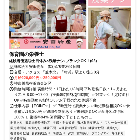
保育園の栄養士
経験者優遇◎土日休み×残業ナシ♪ブランクOK！(03)
株式会社安田物産 (03)376並木保育園
交通・アクセス 「並木北」「鳥浜」駅より徒歩8分
月給220,000円～250,000円
神奈川県横浜市金沢区
勤務時間詳細 実働時間：1日あたり8時間 平均勤務日数：1ヶ月あた
り21日 8:00〜17:00 （実働8時間/休憩1時間） ✅残業ナシ！定時退社
OK ✅時短勤務も相談OK ✅お子様の急な体調不良...
仕事内容 【POINT✨】 ✅17時定時で残業ナシ ✅時短勤務相談OK ✅食
事補助/1食200円 ✅退職金制度あり ✅未経験者OK ✅産育休取得率
100% Ｌ 復職率94% 保育園で 子どもたちの ...
制服あり
業界未経験者歓迎
主婦・主夫歓迎
資格取得支援あり
フリーター歓迎
固定時間制
転勤なし
経験不問
未経験者歓迎
午前
経験者歓迎
残業なし
有資格者歓迎
食費補助あり
研修あり
夕方
賞与あり
ブランクOK
育休あり
交通費支給