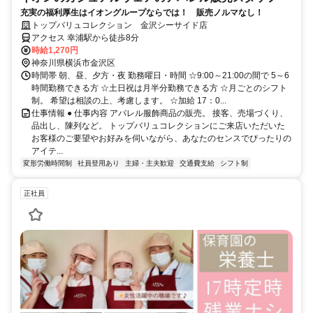
充実の福利厚生はイオングループならでは！ 販売ノルマなし！
トップバリュコレクション 金沢シーサイド店
アクセス 幸浦駅から徒歩8分
時給1,270円
神奈川県横浜市金沢区
時間帯 朝、昼、夕方・夜 勤務曜日・時間 ☆9:00～21:00の間で 5～6
時間勤務できる方 ☆土日祝は月半分勤務できる方 ☆月ごとのシフト
制。 希望は相談の上、考慮します。 ☆加給 17：0...
仕事情報 ● 仕事内容 アパレル服飾商品の販売。 接客、売場づくり、
品出し、陳列など。 トップバリュコレクションにご来店いただいた
お客様のご要望やお好みを伺いながら、あなたのセンスでぴったりの
アイテ...
変形労働時間制
社員登用あり
主婦・主夫歓迎
交通費支給
シフト制
正社員