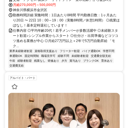
月給270,000円～500,000円
神奈川県横浜市金沢区
勤務時間詳細 実働時間：1日あたり8時間 平均勤務日数：1ヶ月あた
り20日 〜 22日 10：00～19：00（実働8時間／休憩1時間） ◎残業ほ
ぼなし！基本定時退社しています！
仕事内容 ◎平均年齢20代！若手メンバーが多数活躍中 ◎未経験スタ
ート歓迎♪シンプル作業からスタート ◎仕分け・出荷準備などコツコ
ツ進める業務が中心 ◎月給27万円以上＋2年で5万円自動昇給 「モ
ク...
業界未経験者歓迎
資格取得支援あり
フリーター歓迎
バイク通勤OK
学歴不問
車通勤OK
固定時間制
職場見学可
経験不問
未経験者歓迎
交通費全額支給
午前
経験者歓迎
残業なし
研修あり
夕方
賞与あり
ブランクOK
育休あり
交通費支給
アルバイト・パート