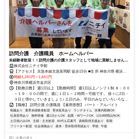
訪問介護 介護職員 ホームヘルパー
未経験者歓迎！！訪問介護の介護スタッフとして地域に貢献しません
か？扶養の範囲内、ダブルワーク歓迎♪
株式会社ニチイ学館
【アクセス】 京急本線京急富岡駅 徒歩15分 ■住 所 神奈川県 横浜市
時給1,391円～1,661円
金沢区 富岡東4-2-1 ■アクセス 京急本線京急富岡駅 徒歩15分
神奈川県横浜市金沢区
【勤務日数】 週1日以上 【勤務時間】 週1日以上／シフト制 ８：００
～１９：００の間で、週に１日１～２時間～可能です。 徐々に2日・
３日と増やしていきましょう♪ 土日のみ、平日のみなどいろいろな...
【職種】 訪問介護 介護職員 【雇用形態】 パート・アルバイト
制服あり
業界未経験者歓迎
育休延長あり
ランチタイム
扶養内勤務OK
社員登用あり
無料研修
週1日からOK
副業・WワークOK
1日4時間以内OK
土日祝のみOK
主婦・主夫歓迎
60代も応募可
資格取得支援あり
長期
フリーター歓迎
社会保険あり
産休・育休取得実績あり
早朝
午後
同じ企業の求人