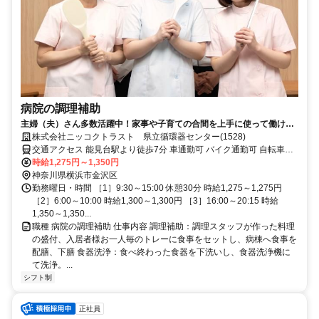
病院の調理補助
主婦（夫）さん多数活躍中！家事や子育ての合間を上手に使って働ける
≪調理補助≫のお仕事★
株式会社ニッコクトラスト 県立循環器センター(1528)
交通アクセス 能見台駅より徒歩7分 車通勤可 バイク通勤可 自転車通
勤可 無料駐車場完備 無料駐輪場完備
時給1,275円～1,350円
神奈川県横浜市金沢区
勤務曜日・時間 ［1］9:30～15:00 休憩30分 時給1,275～1,275円
［2］6:00～10:00 時給1,300～1,300円 ［3］16:00～20:15 時給
1,350～1,350...
職種 病院の調理補助 仕事内容 調理補助：調理スタッフが作った料理
の盛付、入居者様お一人毎のトレーに食事をセットし、病棟へ食事を
配膳、下膳 食器洗浄：食べ終わった食器を下洗いし、食器洗浄機に
て洗浄。...
シフト制
正社員