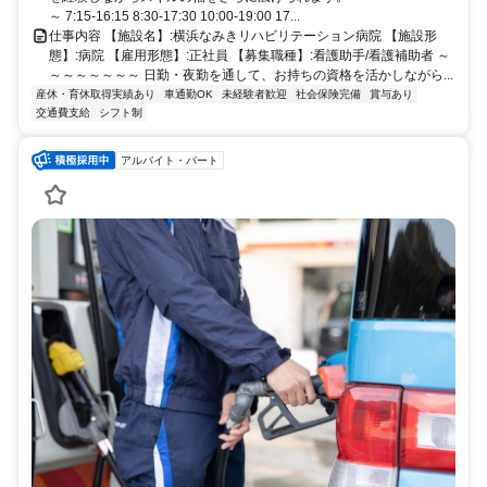
～ 7:15-16:15 8:30-17:30 10:00-19:00 17...
仕事内容 【施設名】:横浜なみきリハビリテーション病院 【施設形
態】:病院 【雇用形態】:正社員 【募集職種】:看護助手/看護補助者 ～
～～～～～～～ 日勤・夜勤を通して、お持ちの資格を活かしながら...
産休・育休取得実績あり
車通勤OK
未経験者歓迎
社会保険完備
賞与あり
交通費支給
シフト制
アルバイト・パート