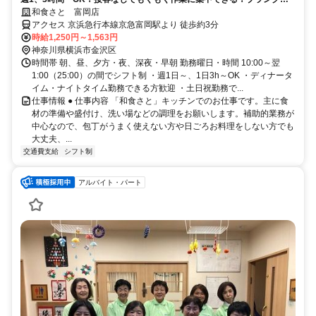
ある主婦（夫）さんも活躍中！
和食さと 富岡店
アクセス 京浜急行本線京急富岡駅より 徒歩約3分
時給1,250円～1,563円
神奈川県横浜市金沢区
時間帯 朝、昼、夕方・夜、深夜・早朝 勤務曜日・時間 10:00～翌
1:00（25:00）の間でシフト制 ・週1日～、1日3h～OK ・ディナータ
イム・ナイトタイム勤務できる方歓迎 ・土日祝勤務で...
仕事情報 ● 仕事内容 「和食さと」キッチンでのお仕事です。主に食
材の準備や盛付け、洗い場などの調理をお願いします。補助的業務が
中心なので、包丁がうまく使えない方や日ごろお料理をしない方でも
大丈夫、...
交通費支給
シフト制
アルバイト・パート