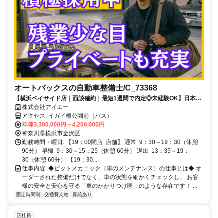
オートバックスの自動車整備士/C_73368
【横浜ベイサイド店｜面談確約｜最短1週間で内定◎未経験OK】日本最
大カー用品店のピットメカニック業務
株式会社アイエー
アクセス: イガイ根公園前（バス）
年俸3,300,000円～4,200,000円
神奈川県横浜市金沢区
勤務時間・曜日: 【19：00閉店 店舗】 通常 9：30～19：30（休憩
90分） 早帰 9：30～15：25（休憩 60分） 遅出 13：35～19：
30（休憩 60分） 【19：30...
仕事内容: ◆ピットメカニック（車のメンテナンス）の仕事とは◆ オ
ーダーされた整備だけでなく、車の状態を細かくチェックし、 お客
様の安全と安心を守る「車のかかりつけ医」のような存在です！ ...
固定時間制
交通費支給
昇給あり
正社員