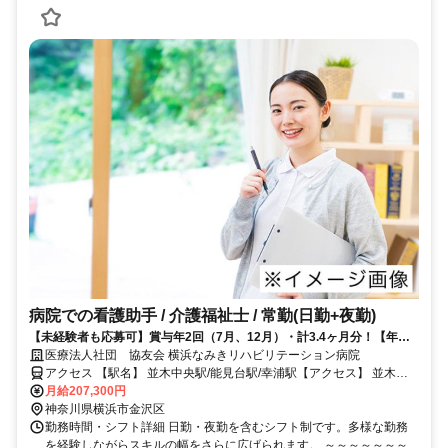
病院での看護助手 / 介護福祉士 / 常勤(日勤+夜勤)
【未経験者も応募可】賞与年2回（7月、12月）・計3.4ヶ月分！【年休
120日以上】
医療法人社団 協友会 横浜なみきリハビリテーション病院
アクセス 【駅名】 並木中央駅/能見台駅/幸浦駅【アクセス】 並木中
央駅から徒歩9分
月給207,300円
神奈川県横浜市金沢区
勤務時間・シフト詳細 日勤・夜勤を含むシフト制です。多様な勤務
を経験しながらスキルの幅をさらに広げられます。 ～～～～～～～