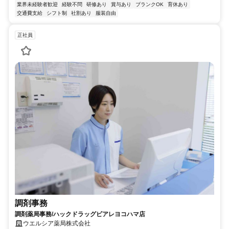
業界未経験者歓迎
経験不問
研修あり
賞与あり
ブランクOK
育休あり
交通費支給
シフト制
社割あり
服装自由
正社員
調剤事務
調剤薬局事務/ハックドラッグビアレヨコハマ店
ウエルシア薬局株式会社