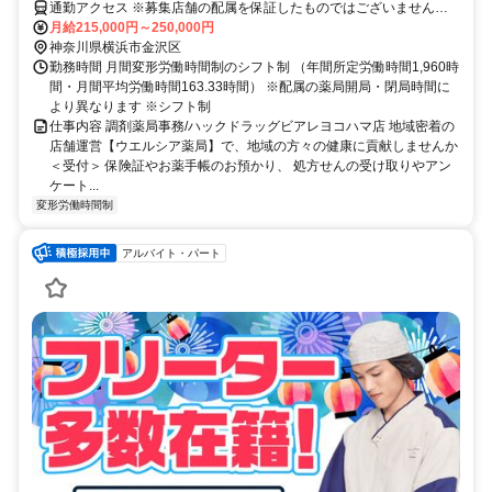
通勤アクセス ※募集店舗の配属を保証したものではございませんの
で予めご了承ください ※配属店舗は上記店舗以外の可能性がござい
月給215,000円～250,000円
ます ※勤務店舗の指定は出来かねます。 勤務区分を下記の３つから
神奈川県横浜市金沢区
選択 ＜エリア職＞ 原則として転居を伴う異動はございません。 自宅
勤務時間 月間変形労働時間制のシフト制 （年間所定労働時間1,960時
から50km圏内、通勤片道90分圏内での配属店舗となります。 ＜リー
間・月間平均労働時間163.33時間） ※配属の薬局開局・閉局時間に
ジョナル職＞ 異動の範囲は本拠地とその隣接県または直線距離で概
より異なります ※シフト制
ね100km以内 ※社宅制度・赴任手当制度あり ＜ナショナル職＞ 全国
仕事内容 調剤薬局事務/ハックドラッグビアレヨコハマ店 地域密着の
の店舗への異動あり ※社宅制度・赴任手当制度あり
店舗運営【ウエルシア薬局】で、地域の方々の健康に貢献しませんか
＜受付＞ 保険証やお薬手帳のお預かり、 処方せんの受け取りやアン
ケート...
変形労働時間制
アルバイト・パート