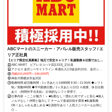
ABCマートのスニーカー・アパレル販売スタッフ / エ
リア正社員
【エリア限定社員募集】地元で安定キャリア！私服勤務＆社割でおしゃ
れも楽しめる接客のお仕事♪
ABC-MART ビアレヨコハマ店[1333]_正社員
アクセス 金沢シーサイドライン 幸浦出入口3徒歩約10分、金沢シー
サイドライン 並木中央徒歩約10分、金沢シーサイドライン 並木北出
月給243,000円～246,000円
口5徒歩約17分
神奈川県横浜市金沢区
勤務時間 総労働時間：1ヶ月あたり168時間 9:30～21:00内 ◆シフト
制／実働8時間 ◆平均勤務日数／1ヶ月あたり22日 ※残業、休日出勤
あり （時間外手当支給） 計画的なシフト管理で、 ...
仕事内容 ＜ここが魅力！＞ ■転勤なし！慣れた街でずっと安心 ■個人
ノルマなし！仲間と協力して チームで達成目指す環境 ■私服勤務
OK！おしゃれも楽しめる ■社員割引あり！人気スニーカーもお得に
◎ ...