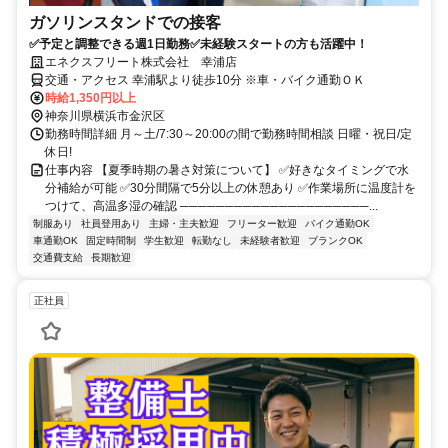
ガソリンスタンドでの接客
✅予定と調整できる週1日勤務✅未経験スタートの方も活躍中！
エネクスフリート株式会社 幸浦店
交通・アクセス 幸浦駅より徒歩10分 ※車・バイク通勤ＯＫ
時給1,350円以上
神奈川県横浜市金沢区
勤務時間詳細 月～土/7:30～20:00の間で勤務時間相談 日曜・祝日/定
休日!
仕事内容 【夏季時期の暑さ対策について】 ✅好きなタイミングで水
分補給が可能 ✅30分間隔で5分以上の休憩あり ✅作業場所に温度計を
つけて、高温多湿の確認 ─────────────────────...
制服あり
社員登用あり
主婦・主夫歓迎
フリーター歓迎
バイク通勤OK
車通勤OK
固定時間制
学生歓迎
転勤なし
未経験者歓迎
ブランクOK
交通費支給
長期歓迎
正社員