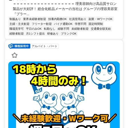
＝＝＝＝＝＝＝＝＝＝＝＝＝＝＝＝＝＝ 理美容師向け高品質サロン
製品が大好評！ 総合化粧品メーカーの当社は グループの理容美容室
『プラー...
制服あり
業界未経験者歓迎
扶養内勤務OK
社員登用あり
副業・WワークOK
主婦・主夫歓迎
フリーター歓迎
バイク通勤OK
学歴不問
固定時間制
職場見学可
平日のみOK
転勤なし
経験不問
未経験者歓迎
交通費全額支給
経験者歓迎
月1シフト提出
研修あり
ブランクOK
アルバイト・パート