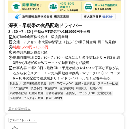
深夜・早朝帯の食品配送ドライバー
2：30～7：30｜中型orMT普免可✨1日1000円手当有
池町運輸倉庫株式会社 横浜営業所
交通・アクセス 市大医学部駅より徒歩3分/磯子料金所･堀口能見台IC
より車12分★車･バイク通勤可
時給1,228円～1,535円
神奈川県横浜市金沢区
勤務時間詳細 ⏰2：30～7：30 ※状況により多少変動あり ⏩週2日,週
3日から勤務OK ⏩Wワーク・短時間勤務も相談可
仕事内容 ✅週2･3日～勤務OK！予定が組みやすい♪ ✅丁寧な研修があ
るから安心スタート！ ✅短時間勤務や副業・WワークOK◎ ✅1コース
6～10件の配送で達成感あり！ ✅ドライバー65名！定着率高め...
制服あり
業界未経験者歓迎
副業・WワークOK
主婦・主夫歓迎
フリーター歓迎
バイク通勤OK
学歴不問
車通勤OK
固定時間制
転勤なし
経験不問
未経験者歓迎
経験者歓迎
有資格者歓迎
研修あり
ブランクOK
交通費支給
長期歓迎
フルタイム歓迎
駅近5分以内
同じ企業の求人
アルバイト・パート