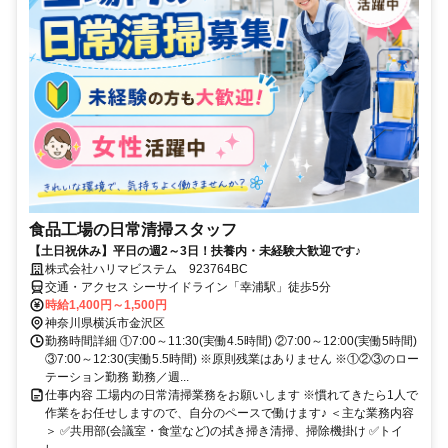
食品工場の日常清掃スタッフ
【土日祝休み】平日の週2～3日！扶養内・未経験大歓迎です♪
株式会社ハリマビステム 923764BC
交通・アクセス シーサイドライン「幸浦駅」徒歩5分
時給1,400円～1,500円
神奈川県横浜市金沢区
勤務時間詳細 ①7:00～11:30(実働4.5時間) ②7:00～12:00(実働5時間)
③7:00～12:30(実働5.5時間) ※原則残業はありません ※①②③のロー
テーション勤務 勤務／週...
仕事内容 工場内の日常清掃業務をお願いします ※慣れてきたら1人で
作業をお任せしますので、自分のペースで働けます♪ ＜主な業務内容
＞ ✅共用部(会議室・食堂など)の拭き掃き清掃、掃除機掛け ✅トイ