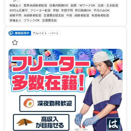
レ...
制服あり
業界未経験者歓迎
扶養内勤務OK
副業・WワークOK
主婦・主夫歓迎
60代も応募可
フリーター歓迎
早朝
学歴不問
即日勤務OK
平日のみOK
経験不問
未経験者歓迎
交通費全額支給
午前
経験者歓迎
有資格者歓迎
研修あり
ブランクOK
交通費支給
アルバイト・パート