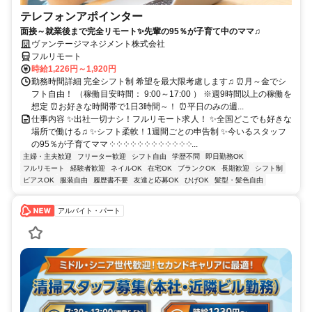
テレフォンアポインター
面接～就業後まで完全リモート✨先輩の95％が子育て中のママ♫
ヴァンテージマネジメント株式会社
フルリモート
時給1,226円～1,920円
勤務時間詳細 完全シフト制 希望を最大限考慮します♫ ⏰月～金でシ
フト自由！ （稼働目安時間： 9:00～17:00 ） ※週9時間以上の稼働を
想定 ⏰お好きな時間帯で1日3時間～！ ⏰平日のみの週...
仕事内容 ✨出社一切ナシ！フルリモート求人！ ✨全国どこでも好きな
場所で働ける♫ ✨シフト柔軟！1週間ごとの申告制 ✨今いるスタッフ
の95％が子育てママ ༶ ༶ ༶ ༶ ༶ ༶ ༶ ༶ ༶ ༶ ༶ ༶...
主婦・主夫歓迎
フリーター歓迎
シフト自由
学歴不問
即日勤務OK
フルリモート
経験者歓迎
ネイルOK
在宅OK
ブランクOK
長期歓迎
シフト制
ピアスOK
服装自由
履歴書不要
友達と応募OK
ひげOK
髪型・髪色自由
アルバイト・パート