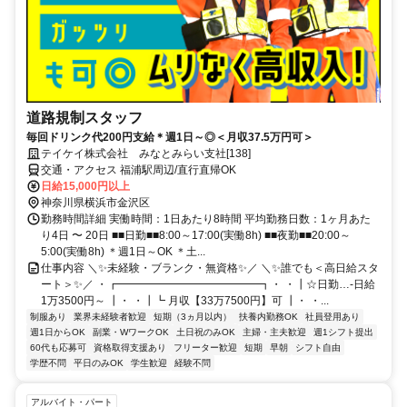
道路規制スタッフ
毎回ドリンク代200円支給＊週1日～◎＜月収37.5万円可＞
テイケイ株式会社 みなとみらい支社[138]
交通・アクセス 福浦駅周辺/直行直帰OK
日給15,000円以上
神奈川県横浜市金沢区
勤務時間詳細 実働時間：1日あたり8時間 平均勤務日数：1ヶ月あた
り4日 〜 20日 ■■日勤■■8:00～17:00(実働8h) ■■夜勤■■20:00～
5:00(実働8h) ＊週1日～OK ＊土...
仕事内容 ＼✨未経験・ブランク・無資格✨／ ＼✨誰でも＜高日給スタ
ート＞✨／ ・┏━━━━━━━━━━━━━┓・ ・┃☆日勤…-日給
1万3500円～ ┃・ ・┃┗ 月収【33万7500円】可 ┃・ ・...
制服あり
業界未経験者歓迎
短期（3ヵ月以内）
扶養内勤務OK
社員登用あり
週1日からOK
副業・WワークOK
土日祝のみOK
主婦・主夫歓迎
週1シフト提出
60代も応募可
資格取得支援あり
フリーター歓迎
短期
早朝
シフト自由
学歴不問
平日のみOK
学生歓迎
経験不問
アルバイト・パート