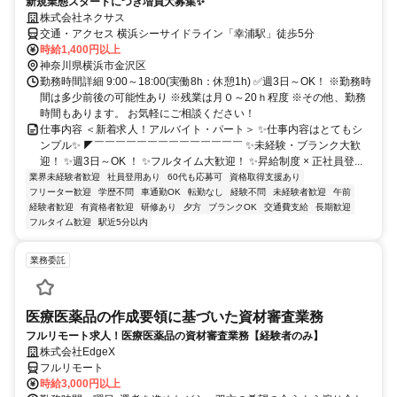
新規業態スタートにつき増員大募集✨
株式会社ネクサス
交通・アクセス 横浜シーサイドライン「幸浦駅」徒歩5分
時給1,400円以上
神奈川県横浜市金沢区
勤務時間詳細 9:00～18:00(実働8h：休憩1h) ✅週3日～OK！ ※勤務時
間は多少前後の可能性あり ※残業は月０～20ｈ程度 ※その他、勤務
時間もあります。 お気軽にご相談ください！
仕事内容 ＜新着求人！アルバイト・パート＞ ✨仕事内容はとてもシ
ンプル✨ ◤￣￣￣￣￣￣￣￣￣￣￣￣￣￣ ✨未経験・ブランク大歓
迎！ ✨週3日～OK ！ ✨フルタイム大歓迎！ ✨昇給制度 × 正社員登...
業界未経験者歓迎
社員登用あり
60代も応募可
資格取得支援あり
フリーター歓迎
学歴不問
車通勤OK
転勤なし
経験不問
未経験者歓迎
午前
経験者歓迎
有資格者歓迎
研修あり
夕方
ブランクOK
交通費支給
長期歓迎
フルタイム歓迎
駅近5分以内
業務委託
医療医薬品の作成要領に基づいた資材審査業務
フルリモート求人！医療医薬品の資材審査業務【経験者のみ】
株式会社EdgeX
フルリモート
時給3,000円以上