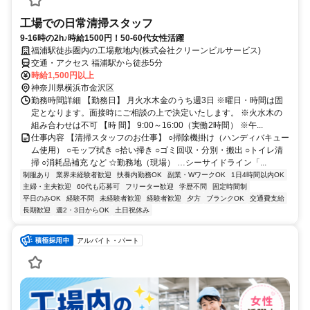
工場での日常清掃スタッフ
9-16時の2h♪時給1500円！50-60代女性活躍
福浦駅徒歩圏内の工場敷地内(株式会社クリーンビルサービス)
交通・アクセス 福浦駅から徒歩5分
時給1,500円以上
神奈川県横浜市金沢区
勤務時間詳細 【勤務日】 月火水木金のうち週3日 ※曜日・時間は固
定となります。面接時にご相談の上で決定いたします。 ※火水木の
組み合わせは不可 【時 間】 9:00～16:00（実働2時間） ※午...
仕事内容 【清掃スタッフのお仕事】 ○掃除機掛け（ハンディバキュー
ム使用） ○モップ拭き ○拾い掃き ○ゴミ回収・分別・搬出 ○トイレ清
掃 ○消耗品補充 など ☆勤務地（現場） …シーサイドライン「...
制服あり
業界未経験者歓迎
扶養内勤務OK
副業・WワークOK
1日4時間以内OK
主婦・主夫歓迎
60代も応募可
フリーター歓迎
学歴不問
固定時間制
平日のみOK
経験不問
未経験者歓迎
経験者歓迎
夕方
ブランクOK
交通費支給
長期歓迎
週2・3日からOK
土日祝休み
アルバイト・パート