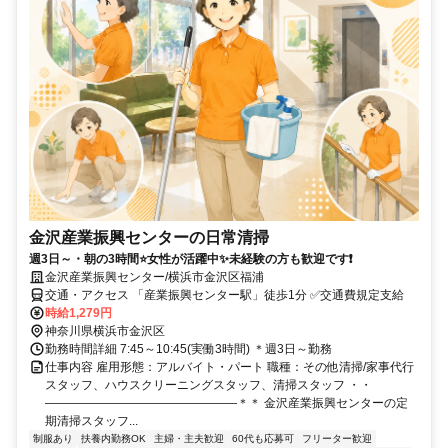
金沢産業振興センターの日常清掃
週3日～・朝の3時間⭐女性が活躍中✨未経験の方も歓迎です❗
金沢産業振興センター/横浜市金沢区福浦
交通・アクセス 「産業振興センター駅」徒歩1分 ✅交通費規定支給
時給1,279円
神奈川県横浜市金沢区
勤務時間詳細 7:45～10:45(実働3時間) ＊週3日～勤務
仕事内容 雇用形態：アルバイト・パート 職種：その他清掃/家事代行
スタッフ、ハウスクリーニングスタッフ、清掃スタッフ ・・
――――――――――――――――＊＊ 金沢産業振興センターの定
期清掃スタッフ...
制服あり
扶養内勤務OK
主婦・主夫歓迎
60代も応募可
フリーター歓迎