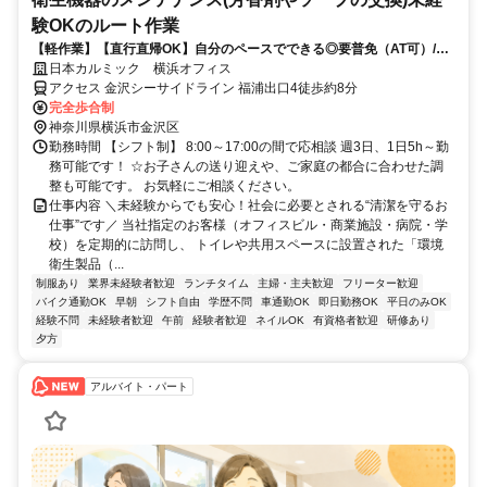
験OKのルート作業
【軽作業】【直行直帰OK】自分のペースでできる◎要普免（AT可）/車
持ち込みできる方歓迎！安定の大手企業で長く働けるオフィス・商業施
日本カルミック 横浜オフィス
設のルート巡回・交換作業スタッフ募集！
アクセス 金沢シーサイドライン 福浦出口4徒歩約8分
完全歩合制
神奈川県横浜市金沢区
勤務時間 【シフト制】 8:00～17:00の間で応相談 週3日、1日5h～勤
務可能です！ ☆お子さんの送り迎えや、ご家庭の都合に合わせた調
整も可能です。 お気軽にご相談ください。
仕事内容 ＼未経験からでも安心！社会に必要とされる“清潔を守るお
仕事”です／ 当社指定のお客様（オフィスビル・商業施設・病院・学
校）を定期的に訪問し、 トイレや共用スペースに設置された「環境
衛生製品（...
制服あり
業界未経験者歓迎
ランチタイム
主婦・主夫歓迎
フリーター歓迎
バイク通勤OK
早朝
シフト自由
学歴不問
車通勤OK
即日勤務OK
平日のみOK
経験不問
未経験者歓迎
午前
経験者歓迎
ネイルOK
有資格者歓迎
研修あり
夕方
アルバイト・パート