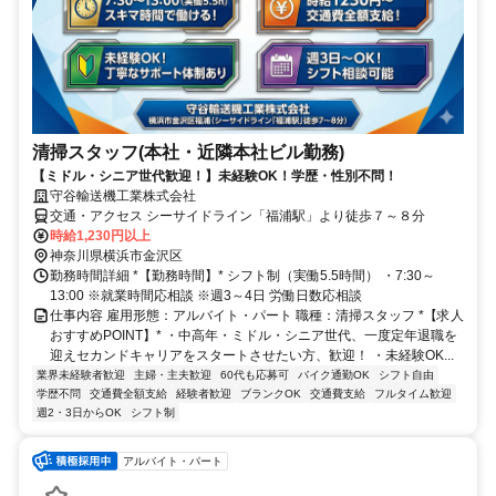
清掃スタッフ(本社・近隣本社ビル勤務)
【ミドル・シニア世代歓迎！】未経験OK！学歴・性別不問！
守谷輸送機工業株式会社
交通・アクセス シーサイドライン「福浦駅」より徒歩７～８分
時給1,230円以上
神奈川県横浜市金沢区
勤務時間詳細 *【勤務時間】* シフト制（実働5.5時間） ・7:30～
13:00 ※就業時間応相談 ※週3～4日 労働日数応相談
仕事内容 雇用形態：アルバイト・パート 職種：清掃スタッフ *【求人
おすすめPOINT】* ・中高年・ミドル・シニア世代、一度定年退職を
迎えセカンドキャリアをスタートさせたい方、歓迎！ ・未経験OK...
業界未経験者歓迎
主婦・主夫歓迎
60代も応募可
バイク通勤OK
シフト自由
学歴不問
交通費全額支給
経験者歓迎
ブランクOK
交通費支給
フルタイム歓迎
週2・3日からOK
シフト制
アルバイト・パート