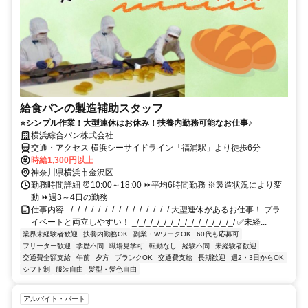
給食パンの製造補助スタッフ
⭐シンプル作業！大型連休はお休み！扶養内勤務可能なお仕事♪
横浜綜合パン株式会社
交通・アクセス 横浜シーサイドライン「福浦駅」より徒歩6分
時給1,300円以上
神奈川県横浜市金沢区
勤務時間詳細 ⏰10:00～18:00 ⏩平均6時間勤務 ※製造状況により変
動 ⏩週3～4日の勤務
仕事内容 _/_/_/_/_/_/_/_/_/_/_/_/_/_/_/ 大型連休があるお仕事！ プラ
イベートと両立しやすい！ _/_/_/_/_/_/_/_/_/_/_/_/_/_/_/ ✅未経...
業界未経験者歓迎
扶養内勤務OK
副業・WワークOK
60代も応募可
フリーター歓迎
学歴不問
職場見学可
転勤なし
経験不問
未経験者歓迎
交通費全額支給
午前
夕方
ブランクOK
交通費支給
長期歓迎
週2・3日からOK
シフト制
服装自由
髪型・髪色自由
アルバイト・パート