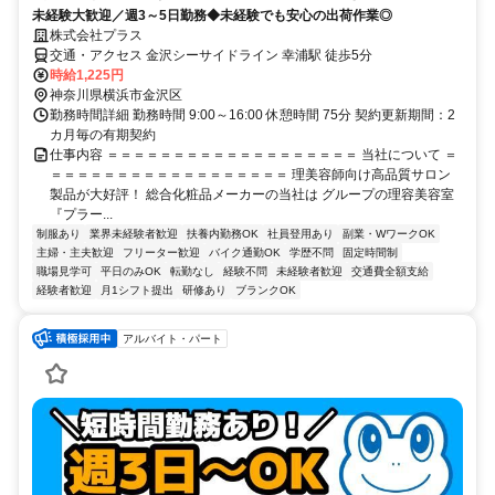
未経験大歓迎／週3～5日勤務◆未経験でも安心の出荷作業◎
株式会社プラス
交通・アクセス 金沢シーサイドライン 幸浦駅 徒歩5分
時給1,225円
神奈川県横浜市金沢区
勤務時間詳細 勤務時間 9:00～16:00 休憩時間 75分 契約更新期間：2
カ月毎の有期契約
仕事内容 ＝＝＝＝＝＝＝＝＝＝＝＝＝＝＝＝＝＝＝ 当社について ＝
＝＝＝＝＝＝＝＝＝＝＝＝＝＝＝＝＝＝ 理美容師向け高品質サロン
製品が大好評！ 総合化粧品メーカーの当社は グループの理容美容室
『プラー...
制服あり
業界未経験者歓迎
扶養内勤務OK
社員登用あり
副業・WワークOK
主婦・主夫歓迎
フリーター歓迎
バイク通勤OK
学歴不問
固定時間制
職場見学可
平日のみOK
転勤なし
経験不問
未経験者歓迎
交通費全額支給
経験者歓迎
月1シフト提出
研修あり
ブランクOK
アルバイト・パート