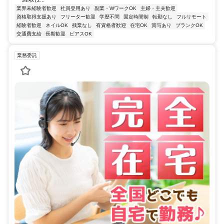
業界未経験者歓迎
社員登用あり
副業・WワークOK
主婦・主夫歓迎
資格取得支援あり
フリーター歓迎
学歴不問
固定時間制
転勤なし
フルリモート
経験者歓迎
ネイルOK
残業なし
有資格者歓迎
在宅OK
賞与あり
ブランクOK
交通費支給
長期歓迎
ピアスOK
業務委託