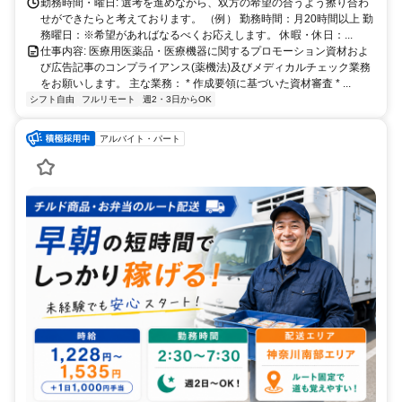
勤務時間・曜日: 選考を進めながら、双方の希望の合うよう擦り合わ
せができたらと考えております。 （例） 勤務時間：月20時間以上 勤
務曜日：※希望があればなるべくお応えします。 休暇・休日：...
仕事内容: 医療用医薬品・医療機器に関するプロモーション資材およ
び広告記事のコンプライアンス(薬機法)及びメディカルチェック業務
をお願いします。 主な業務： * 作成要領に基づいた資材審査 * ...
シフト自由
フルリモート
週2・3日からOK
アルバイト・パート