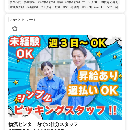
学歴不問
学生歓迎
未経験者歓迎
午前
経験者歓迎
ブランクOK
70代も応募可
交通費支給
長期歓迎
フルタイム歓迎
駅近5分以内
週2・3日からOK
シフト制
アルバイト・パート
物流センター内での仕分スタッフ