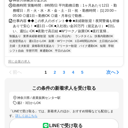
学部徒歩約15分 (面接地/金沢八景リクルートセンター)神奈川県横浜
神奈川県横浜市金沢区
市金沢区瀬戸１７－２ ２０２号
勤務時間 実働時間：8時間/日 平均勤務日数：1ヶ月あたり12日 ・勤
務曜日：月・火・水・木・金・土・日・祝 ・勤務時間： [1] 20:00～
05:00 ◎週1日～勤務OK ◎週・月単位で勤務...
仕事内容 ◆◆この求人のポイント◆◆ ■未経験歓迎！夜間警備も研修
ありで安心！ ■週1日～OK ■入社祝い金20万円（規定あり） ■日払
い、週払いOK ■夜勤で高日給 ■Wワーク／副業OK ■直行直帰...
制服あり
業界未経験者歓迎
短期（3ヵ月以内）
ランチタイム
扶養内勤務OK
社員登用あり
週1日からOK
副業・WワークOK
1日4時間以内OK
土日祝のみOK
主婦・主夫歓迎
資格取得支援あり
フリーター歓迎
バイク通勤OK
短期
早朝
シフト自由
学歴不問
車通勤OK
平日のみOK
同じ企業の求人
前へ
次へ
1
2
3
4
5
この条件の新着求人を受け取る
神奈川県 / 産業振興センター駅
週2・3日からOK
「LINEで受け取る」では、新着求人のほか、おすすめ情報なども配信しま
す。
詳しくはこちら
LINEで受け取る