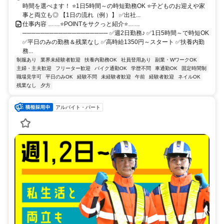
時間を選べます！ ⭐1日5時間～の時短勤務OK ⭐子どものお迎えや家
事と両立も◎ 【1日の流れ（例）】 ✅出社...
仕事内容 ……⭐POINTをサクっと紹介⭐……
─────────────────── ✅週2日勤務♪ ✅1日5時間～で時短OK
✅平日のみの勤務＆残業なし ✅高時給1350円～スタート ✅扶養内勤
務...
制服あり
業界未経験者歓迎
扶養内勤務OK
社員登用あり
副業・WワークOK
主婦・主夫歓迎
フリーター歓迎
バイク通勤OK
学歴不問
車通勤OK
固定時間制
職場見学可
平日のみOK
経験不問
未経験者歓迎
午前
経験者歓迎
ネイルOK
残業なし
夕方
アルバイト・パート