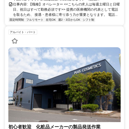
仕事内容: 【職種】オペレーター <<こちらの求人は毎週土曜日と日曜
日、祝日はすべて勤務必須です>> 提携の医療機関の代表として電話
を取るため、 接遇・患者様に寄り添う力が重要となります。 電話...
固定時間制
フルリモート
在宅OK
週2・3日からOK
シフト制
アルバイト・パート
初心者歓迎 化粧品メーカーの製品発送作業