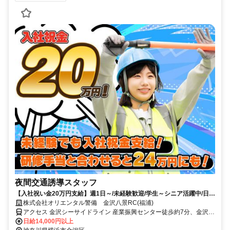
夜間交通誘導スタッフ
【入社祝い金20万円支給】週1日～/未経験歓迎/学生～シニア活躍中/日払
い・週払いOK/履歴書不要！
株式会社オリエンタル警備 金沢八景RC(福浦)
アクセス 金沢シーサイドライン 産業振興センター徒歩約7分、金沢シ
ーサイドライン 福浦出口3徒歩約9分、金沢シーサイドライン 市大医
日給14,000円以上