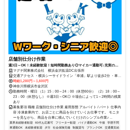
店舗別仕分け作業
週3日～OK！未経験歓迎！短時間勤務あり◎マイカー通勤可♪充実の福
利厚生で働きやすさ抜群です
マグチ関東株式会社 横浜金沢低温DC出張所
交通アクセス ・横浜シーサイドライン「幸浦」駅より徒歩2分 ・車、
バイク、自転車通勤OK
時給1,280円～1,600円
神奈川県横浜市金沢区
勤務時間・曜日 （1）15：00～24：00（休憩60分） （2）18：00～
23：00（休憩なし） ※週3日～OK◎ ※場合によって1～2時間の残業
あり
募集要項 職種 店舗別仕分け作業 雇用形態 アルバイト / パート 仕事内
容 冷凍倉庫内で、お店ごとに商品を分けていくお仕事です。 モニタ
ーを見ながら、商品を台車に積んでいくだけのシンプル作業♪ ...
業界未経験者歓迎
60代も応募可
フリーター歓迎
バイク通勤OK
午後
学歴不問
車通勤OK
未経験者歓迎
夕方
社会保険完備
制服貸与
ブランクOK
交通費支給