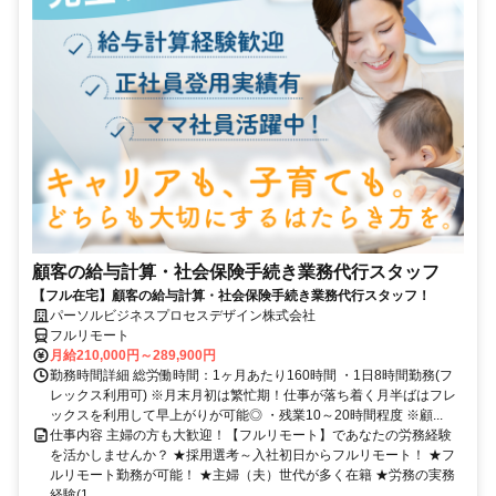
顧客の給与計算・社会保険手続き業務代行スタッフ
【フル在宅】顧客の給与計算・社会保険手続き業務代行スタッフ！
パーソルビジネスプロセスデザイン株式会社
フルリモート
月給210,000円～289,900円
勤務時間詳細 総労働時間：1ヶ月あたり160時間 ・1日8時間勤務(フ
レックス利用可) ※月末月初は繁忙期！仕事が落ち着く月半ばはフレ
ックスを利用して早上がりが可能◎ ・残業10～20時間程度 ※顧...
仕事内容 主婦の方も大歓迎！【フルリモート】であなたの労務経験
を活かしませんか？ ★採用選考～入社初日からフルリモート！ ★フ
ルリモート勤務が可能！ ★主婦（夫）世代が多く在籍 ★労務の実務
経験(1...