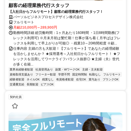
顧客の経理業務代行スタッフ
【入社日からフルリモート】顧客の経理業務代行スタッフ！
パーソルビジネスプロセスデザイン株式会社
フルリモート
月給210,000円～289,900円
勤務時間詳細 総労働時間：1ヶ月あたり160時間 ・1日8時間勤務(フ
レックス利用可) ※月末月初は繁忙期！仕事が落ち着く月半ばはフレ
ックスを利用して早上がりが可能◎ ・残業10～20時間程度 ※顧...
仕事内容 主婦の方も大歓迎！【フルリモート】であなたの経理経験
を活かしませんか？ ★採用選考～入社初日からフルリモート！ ★フ
レックスを活用してワークライフバランス抜群◎ ★主婦（夫）世代
が多く在籍...
業界未経験者歓迎
社員登用あり
副業・WワークOK
主婦・主夫歓迎
資格取得支援あり
フリーター歓迎
学歴不問
固定時間制
転勤なし
フルリモート
経験者歓迎
ネイルOK
残業なし
有資格者歓迎
在宅OK
賞与あり
ブランクOK
交通費支給
長期歓迎
ピアスOK
契約社員