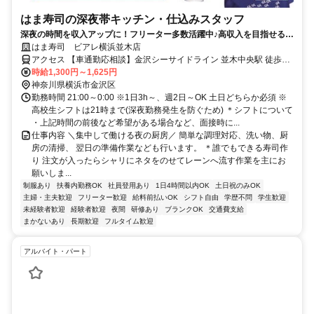
はま寿司の深夜帯キッチン・仕込みスタッフ
深夜の時間を収入アップに！フリーター多数活躍中♪高収入を目指せる環
境です！
はま寿司 ビアレ横浜並木店
アクセス 【車通勤応相談】金沢シーサイドライン 並木中央駅 徒歩8
分
時給1,300円～1,625円
神奈川県横浜市金沢区
勤務時間 21:00～0:00 ※1日3h～、週2日～OK 土日どちらか必須 ※
高校生シフトは21時まで(深夜勤務発生を防ぐため) ＊シフトについて
・上記時間の前後など希望がある場合など、面接時に...
仕事内容 ＼集中して働ける夜の厨房／ 簡単な調理対応、洗い物、厨
房の清掃、 翌日の準備作業なども行います。 ＊誰でもできる寿司作
り 注文が入ったらシャリにネタをのせてレーンへ流す作業を主にお
願いしま...
制服あり
扶養内勤務OK
社員登用あり
1日4時間以内OK
土日祝のみOK
主婦・主夫歓迎
フリーター歓迎
給料前払いOK
シフト自由
学歴不問
学生歓迎
未経験者歓迎
経験者歓迎
夜間
研修あり
ブランクOK
交通費支給
まかないあり
長期歓迎
フルタイム歓迎
アルバイト・パート