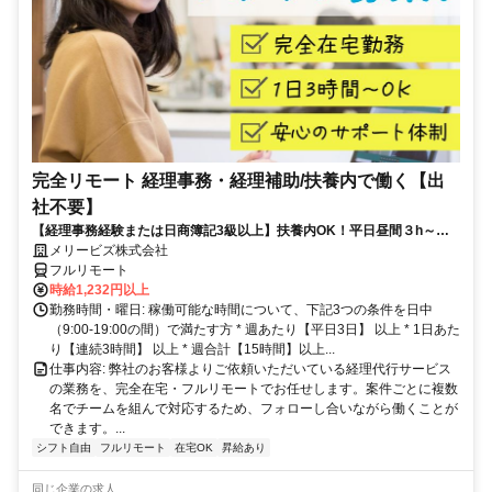
完全リモート 経理事務・経理補助/扶養内で働く【出
社不要】
【経理事務経験または日商簿記3級以上】扶養内OK！平日昼間３h～。
完全在宅で育児・介護中の方も大歓迎♪
メリービズ株式会社
フルリモート
時給1,232円以上
勤務時間・曜日: 稼働可能な時間について、下記3つの条件を日中
（9:00-19:00の間）で満たす方 * 週あたり【平日3日】 以上 * 1日あた
り【連続3時間】 以上 * 週合計【15時間】以上...
仕事内容: 弊社のお客様よりご依頼いただいている経理代行サービス
の業務を、完全在宅・フルリモートでお任せします。案件ごとに複数
名でチームを組んで対応するため、フォローし合いながら働くことが
できます。...
シフト自由
フルリモート
在宅OK
昇給あり
同じ企業の求人