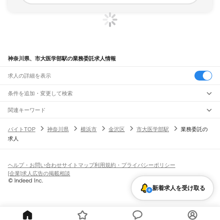
神奈川県、市大医学部駅の業務委託求人情報
求人の詳細を表示
条件を追加・変更して検索
市区町村を追加・変更
関連キーワード
完全在宅ワーク 全国
シール貼り 在宅
現在地周辺
ガチャガチャ
犬カフェ
神奈川県
駅を追加・変更
バイトTOP
神奈川県
横浜市
金沢区
市大医学部駅
業務委託の
神奈川県
すべて
求人
横浜市
すべて
職種を追加・変更
JR東海道本線(東京～熱海)
鶴見区
神奈川区
西区
中区
南区
保土ケ谷区
磯子区
金沢区
港北区
戸塚区
港南区
川崎駅
横浜駅
戸塚駅
大船駅
藤沢駅
辻堂駅
茅ケ崎駅
平塚駅
大磯駅
二宮駅
国府津駅
飲食・フードサービス
旭区
緑区
瀬谷区
栄区
泉区
青葉区
都筑区
特徴を追加・変更
鴨宮駅
小田原駅
早川駅
根府川駅
真鶴駅
湯河原駅
飲食・フードサービス
すべて
ヘルプ・お問い合わせ
サイトマップ
利用規約・プライバシーポリシー
川崎市
すべて
ホールスタッフ
キッチンスタッフ
皿洗い・洗い場
精肉・鮮魚加工
給食調理
人気
[企業]求人広告の掲載相談
JR南武線
川崎区
幸区
中原区
高津区
多摩区
宮前区
麻生区
雇用形態を追加・変更
パン屋（ベーカリー）
フードカウンター販売員
バー（BAR）・バーテンダー
日払いOK
高校生歓迎
学生歓迎
深夜の仕事
髪型・髪色自由
ひげOK
ネイルOK
川崎駅
尻手駅
矢向駅
鹿島田駅
平間駅
向河原駅
武蔵小杉駅
武蔵中原駅
武蔵新城駅
新着求人を受け取る
飲食店補助（開店・閉店準備）
飲食店（店長・マネージャー）
相模原市
すべて
ピアスOK
アルバイト・パート
履歴書不要
オープニングスタッフ
留学生・外国人活躍中
武蔵溝ノ口駅
津田山駅
久地駅
宿河原駅
登戸駅
中野島駅
稲田堤駅
八丁畷駅
都道府県を変更
営業・販売
緑区
中央区
南区
勤務期間
正社員
川崎新町駅
小田栄駅
浜川崎駅
営業・販売
すべて
短期
契約社員
単発・1日OK
長期
期間限定（春夏冬休み等）
横須賀市
平塚市
鎌倉市
藤沢市
小田原市
茅ヶ崎市
逗子市
三浦市
秦野市
厚木市
JR鶴見線
営業
テレフォンアポインター（テレアポ）
ルートセールス
コンビニ
シフト
派遣社員
大和市
伊勢原市
海老名市
座間市
南足柄市
綾瀬市
三浦郡
高座郡
中郡
足柄上郡
鶴見駅
国道駅
鶴見小野駅
弁天橋駅
浅野駅
新芝浦駅
海芝浦駅
安善駅
大川駅