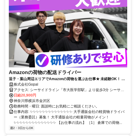
Amazonの荷物の配送ドライバー
逗子・葉山周辺エリアでAmazonの荷物を運ぶお仕事★ 未経験OK！ 業
務委託×長期で安心して働けます( •ᴗ• )✨
株式会社Gopal
アクセス: シーサイドライン「市大医学部駅」より徒歩3分 シーサイ
ドライン「福浦駅」より徒歩15分
日給20,900円
神奈川県横浜市金沢区
勤務時間・曜日: 面談時にお気軽にご相談ください。
仕事内容: ✨✨✨✨✨✨✨✨✨✨✨✨✨✨ 大手通販会社の軽貨物ドライバ
ー（業務委託）募集！ 大手通販会社の軽量荷物がメイン！
✨✨✨✨✨✨✨✨✨✨✨✨✨✨ 【お仕事の流れ】 ［1］ 倉庫での荷物...
週2・3日からOK