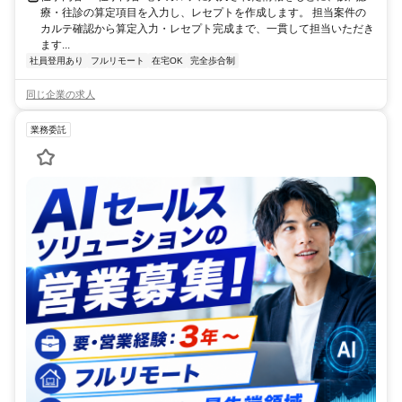
療・往診の算定項目を入力し、レセプトを作成します。 担当案件の
カルテ確認から算定入力・レセプト完成まで、一貫して担当いただき
ます...
社員登用あり
フルリモート
在宅OK
完全歩合制
同じ企業の求人
業務委託