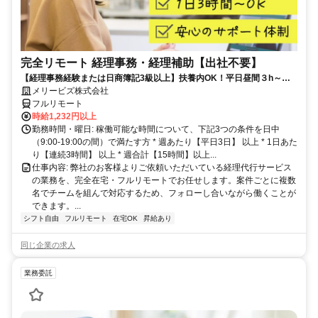
完全リモート 経理事務・経理補助【出社不要】
【経理事務経験または日商簿記3級以上】扶養内OK！平日昼間３h～。
完全在宅で育児・介護中の方も大歓迎♪
メリービズ株式会社
フルリモート
時給1,232円以上
勤務時間・曜日: 稼働可能な時間について、下記3つの条件を日中
（9:00-19:00の間）で満たす方 * 週あたり【平日3日】 以上 * 1日あた
り【連続3時間】 以上 * 週合計【15時間】以上...
仕事内容: 弊社のお客様よりご依頼いただいている経理代行サービス
の業務を、完全在宅・フルリモートでお任せします。案件ごとに複数
名でチームを組んで対応するため、フォローし合いながら働くことが
できます。...
シフト自由
フルリモート
在宅OK
昇給あり
同じ企業の求人
業務委託