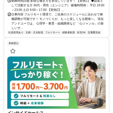
勤務時間詳細 多様な働き方を実現しています！ 【実例1】 ◆副業と
して活動する方 30代・男性（エンジニア） 稼働時間例： 平日 19:00
～23:00 土日 9:00～17:00 【実例2】...
仕事内容 フルリモート環境で、ご自身のスケジュールに合わせて稼
働調整が可能です！ モノづくりが、もっと楽しくなる開発へ。 現在
アンドユーでは、 心理学・教育・組織開発など 「心ジャンル」の新
しいサ...
社員登用あり
主婦・主夫歓迎
フルリモート
経験者歓迎
在宅OK
交通費支給
業務委託
インサイドセールス