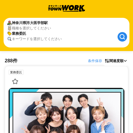
神奈川県
市大医学部駅
職種を選択してください
業務委託
キーワードを選択してください
288件
条件保存
関連度順
業務委託