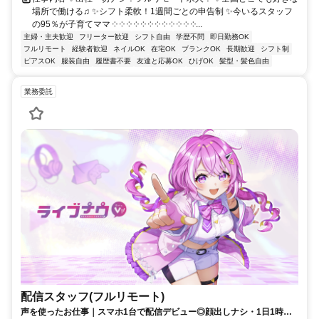
場所で働ける♫ ✨シフト柔軟！1週間ごとの申告制 ✨今いるスタッフ
の95％が子育てママ ༶ ༶ ༶ ༶ ༶ ༶ ༶ ༶ ༶ ༶ ༶ ༶...
主婦・主夫歓迎
フリーター歓迎
シフト自由
学歴不問
即日勤務OK
フルリモート
経験者歓迎
ネイルOK
在宅OK
ブランクOK
長期歓迎
シフト制
ピアスOK
服装自由
履歴書不要
友達と応募OK
ひげOK
髪型・髪色自由
業務委託
配信スタッフ(フルリモート)
声を使ったお仕事｜スマホ1台で配信デビュー◎顔出しナシ・1日1時間