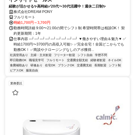
経験が活かせる✨高時給✅20代〜30代活躍中！週休二日制✨
株式会社DREAM PONY
フルリモート
時給1,700円～3,700円
勤務時間詳細 9:00〜21:00の間でシフト制 希望時間帯は相談OK！ 契
約更新期間：1年
仕事内容 ─┘─┘─┘─┘─┘─┘─┘─┘─┘ ▼働きやすい理由＆魅力▼ ✅
時給1700円〜3700円の高収入可能✨ ✅完全在宅！全国どこからでも
勤務OK！ ✅商談やクロージングなしのアポ獲得...
社員登用あり
主婦・主夫歓迎
フリーター歓迎
シフト自由
学歴不問
即日勤務OK
職場見学可
フルリモート
交通費全額支給
経験者歓迎
ネイルOK
食費補助あり
研修あり
在宅OK
ブランクOK
交通費支給
長期歓迎
シフト制
ピアスOK
服装自由
業務委託