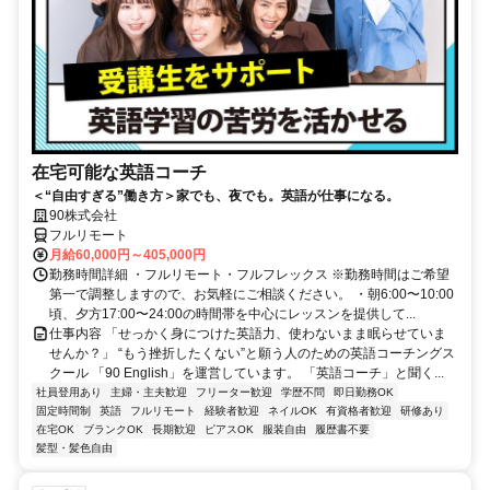
在宅可能な英語コーチ
＜“自由すぎる”働き方＞家でも、夜でも。英語が仕事になる。
90株式会社
フルリモート
月給60,000円～405,000円
勤務時間詳細 ・フルリモート・フルフレックス ※勤務時間はご希望
第一で調整しますので、お気軽にご相談ください。 ・朝6:00〜10:00
頃、夕方17:00〜24:00の時間帯を中心にレッスンを提供して...
仕事内容 「せっかく身につけた英語力、使わないまま眠らせていま
せんか？」 “もう挫折したくない”と願う人のための英語コーチングス
クール 「90 English」を運営しています。 「英語コーチ」と聞く...
社員登用あり
主婦・主夫歓迎
フリーター歓迎
学歴不問
即日勤務OK
固定時間制
英語
フルリモート
経験者歓迎
ネイルOK
有資格者歓迎
研修あり
在宅OK
ブランクOK
長期歓迎
ピアスOK
服装自由
履歴書不要
髪型・髪色自由