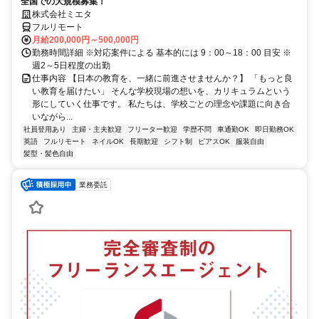
全国での大規模募集！
株式会社ミエタ
フルリモート
月給200,000円～500,000円
勤務時間詳細 ※対応案件による 基本的には 9：00～18：00 目安 ※
週2～5日程度の出勤
仕事内容 【日本の教育を、一緒に前進させませんか？】 「もっと良
い教育を届けたい」 そんな学校現場の想いを、カリキュラムという
形にしていく仕事です。 私たちは、学校ごとの理念や課題に向き合
いながら...
社員登用あり
主婦・主夫歓迎
フリーター歓迎
学歴不問
車通勤OK
即日勤務OK
英語
フルリモート
ネイルOK
長期歓迎
シフト制
ピアスOK
服装自由
髪型・髪色自由
業務委託