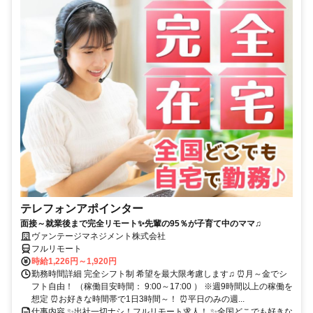
テレフォンアポインター
面接～就業後まで完全リモート✨先輩の95％が子育て中のママ♫
ヴァンテージマネジメント株式会社
フルリモート
時給1,226円～1,920円
勤務時間詳細 完全シフト制 希望を最大限考慮します♫ ⏰月～金でシ
フト自由！ （稼働目安時間： 9:00～17:00 ） ※週9時間以上の稼働を
想定 ⏰お好きな時間帯で1日3時間～！ ⏰平日のみの週...
仕事内容 ✨出社一切ナシ！フルリモート求人！ ✨全国どこでも好きな