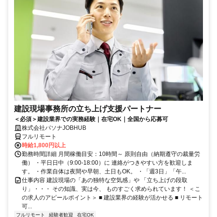
建設現場事務所の立ち上げ支援パートナー
＜必須＞建設業界での実務経験｜在宅OK｜全国から応募可
株式会社パソナJOBHUB
フルリモート
時給1,800円以上
勤務時間詳細 月間稼働目安：10時間～ 原則自由（納期遵守の裁量労
働） ・平日日中（9:00-18:00）に 連絡がつきやすい方を歓迎しま
す。 ・作業自体は夜間や早朝、土日もOK。 ・「週3日」「午...
仕事内容 建設現場の「あの独特な空気感」や 「立ち上げの段取
り」・・・ その知識、実は今、 ものすごく求められています！ ＜こ
の求人のアピールポイント＞ ■ 建設業界の経験が活かせる ■ リモート
可...
フルリモート
経験者歓迎
在宅OK