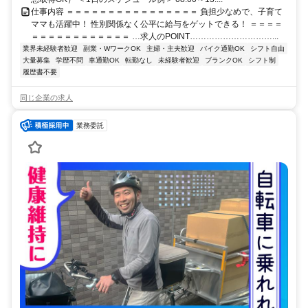
仕事内容 ＝＝＝＝＝＝＝＝＝＝＝＝＝＝＝＝ 負担少なめで、子育て
ママも活躍中！ 性別関係なく公平に給与をゲットできる！ ＝＝＝＝
＝＝＝＝＝＝＝＝＝＝＝＝ …求人のPOINT…………………………...
業界未経験者歓迎
副業・WワークOK
主婦・主夫歓迎
バイク通勤OK
シフト自由
大量募集
学歴不問
車通勤OK
転勤なし
未経験者歓迎
ブランクOK
シフト制
履歴書不要
同じ企業の求人
業務委託