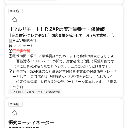
業務委託
【フルリモート】RIZAPの管理栄養士・保健師
【完全在宅×テレアポなし】国家資格を活かして、おうちで業務。「も
う一つの安心」を。主婦・Wワーカー活躍中！「平日の日中だけ」「夕
RIZAP株式会社
方以降の数時間だけ」など、生活リズムに合わせた時間調整が可能で
フルリモート
す。1件ごとの成果報酬型だから、頑張った分だけ手応えのある収入
完全歩合制
に。充実のサポート体制で、安心の在宅ワークを始めませんか？
勤務時間・曜日: ※業務委託のため、以下は稼働の目安となります。
・面談対応：9:00～20:00の間で、対象者様と個別に調整可能です
（※ご自身の対応可能な枠をシステム上で設定いただけます）。 ...
仕事内容: RIZAP株式会社健康経営保険者事業部の保健指導トレーナ
ーとして、 参加者がより健康的な生活習慣を身につけられるよう
「特定保健指導」を行う業務委託パートナーを募集します。 「病気
の手前...
シフト自由
フルリモート
完全歩合制
業務委託
探究コーディネーター