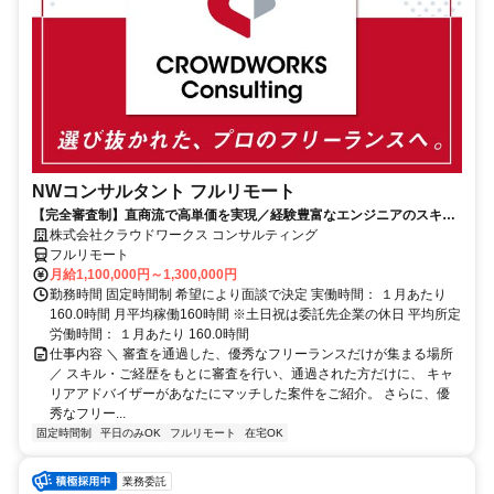
NWコンサルタント フルリモート
【完全審査制】直商流で高単価を実現／経験豊富なエンジニアのスキル
に合致した案件を多数保有
株式会社クラウドワークス コンサルティング
フルリモート
月給1,100,000円～1,300,000円
勤務時間 固定時間制 希望により面談で決定 実働時間： １月あたり
160.0時間 月平均稼働160時間 ※土日祝は委託先企業の休日 平均所定
労働時間： １月あたり 160.0時間
仕事内容 ＼ 審査を通過した、優秀なフリーランスだけが集まる場所
／ スキル・ご経歴をもとに審査を行い、通過された方だけに、 キャ
リアアドバイザーがあなたにマッチした案件をご紹介。 さらに、優
秀なフリー...
固定時間制
平日のみOK
フルリモート
在宅OK
業務委託