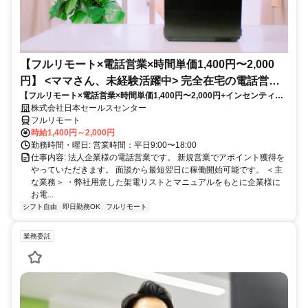
【フルリモート×電話営業×時間単価1,400円〜2,000
円】 <ママさん、未経験活躍中> 完全在宅の電話営業
【フルリモート×電話営業×時間単価1,400円〜2,000円+インセンティブ
で家庭と仕事の両立を実現
あり】 ＜ママさん、未経験活躍中＞ 完全在宅の電話営業で家庭と仕事の
株式会社日本セールスセンター
両立を実現
フルリモート
時給1,400円～2,000円
勤務時間・曜日: 営業時間：平日9:00〜18:00
仕事内容: 法人企業様の電話営業です。 新規営業でアポイント獲得を
やっていただきます。 面談から最短翌日に稼働開始可能です。 ＜主
な業務＞ ・弊社用意した架電リストとマニュアルをもとに企業様に
お電...
シフト自由
即日勤務OK
フルリモート
業務委託