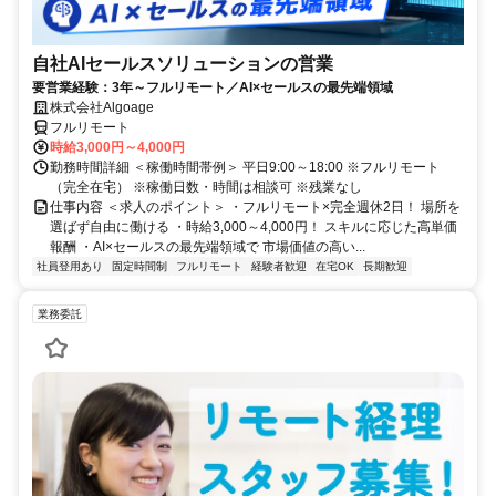
自社AIセールスソリューションの営業
要営業経験：3年～フルリモート／AI×セールスの最先端領域
株式会社Algoage
フルリモート
時給3,000円～4,000円
勤務時間詳細 ＜稼働時間帯例＞ 平日9:00～18:00 ※フルリモート
（完全在宅） ※稼働日数・時間は相談可 ※残業なし
仕事内容 ＜求人のポイント＞ ・フルリモート×完全週休2日！ 場所を
選ばず自由に働ける ・時給3,000～4,000円！ スキルに応じた高単価
報酬 ・AI×セールスの最先端領域で 市場価値の高い...
社員登用あり
固定時間制
フルリモート
経験者歓迎
在宅OK
長期歓迎
業務委託