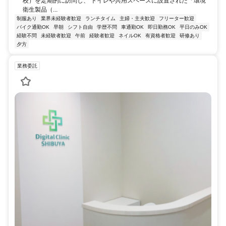
校）を定期的に訪問し、 トイレや共用スペースに設置された「環境
衛生製品（...
制服あり
業界未経験者歓迎
ランチタイム
主婦・主夫歓迎
フリーター歓迎
バイク通勤OK
早朝
シフト自由
学歴不問
車通勤OK
即日勤務OK
平日のみOK
経験不問
未経験者歓迎
午前
経験者歓迎
ネイルOK
有資格者歓迎
研修あり
夕方
業務委託