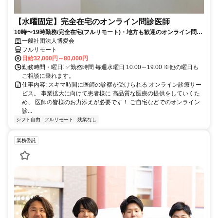
【水曜固定】完全在宅のオンライン問診医師
10時〜19時勤務/完全在宅(フルリモート)・地方も歓迎のオンライン問診
業務
一般社団法人博愛会
フルリモート
日給32,000円～80,000円
勤務時間・曜日: ✅勤務時間 毎週水曜日 10:00～19:00 ※他の曜日も
ご相談に乗れます。
仕事内容: スキマ時間に医師の診察が受けられる オンライン診療サー
ビス。 事業拡大に向けて患者様に 高品質な医療の提供をしていくた
め、 医師の皆様のお力添えが必要です！ ご自宅などでのオンライン
診...
シフト自由
フルリモート
残業なし
業務委託