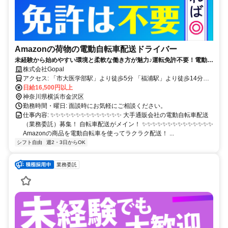
Amazonの荷物の電動自転車配送ドライバー
未経験から始めやすい環境と柔軟な働き方が魅力♪運転免許不要！電動自
転車でAmazon商品をお届けするシンプルなお仕事です！
株式会社Gopal
アクセス: 「市大医学部駅」より徒歩5分 「福浦駅」より徒歩14分
「八景島駅」より徒歩15分
日給16,500円以上
神奈川県横浜市金沢区
勤務時間・曜日: 面談時にお気軽にご相談ください。
仕事内容: ✨✨✨✨✨✨✨✨✨✨✨✨✨✨ 大手通販会社の電動自転車配送
（業務委託）募集！ 自転車配送がメイン！ ✨✨✨✨✨✨✨✨✨✨✨✨✨✨
Amazonの商品を電動自転車を使ってラクラク配送！ ...
シフト自由
週2・3日からOK
業務委託