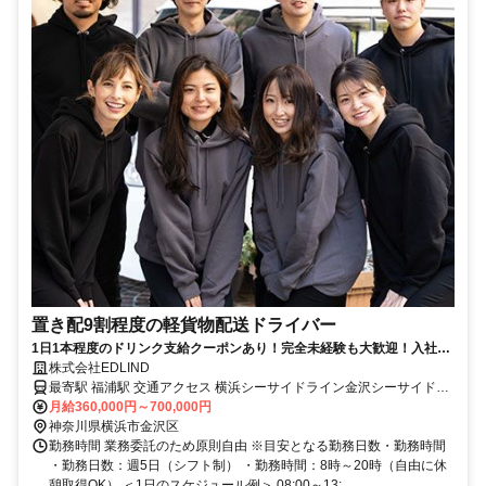
置き配9割程度の軽貨物配送ドライバー
1日1本程度のドリンク支給クーポンあり！完全未経験も大歓迎！入社3
ヶ月以内に90％が月50万円を達成しています。
株式会社EDLIND
最寄駅 福浦駅 交通アクセス 横浜シーサイドライン金沢シーサイドラ
月給360,000円～700,000円
イン「福浦駅」 から徒歩7分 ●転勤なし ●車・バイク通勤OK
神奈川県横浜市金沢区
勤務時間 業務委託のため原則自由 ※目安となる勤務日数・勤務時間
・勤務日数：週5日（シフト制） ・勤務時間：8時～20時（自由に休
憩取得OK） ＜1日のスケジュール例＞ 08:00～13:...