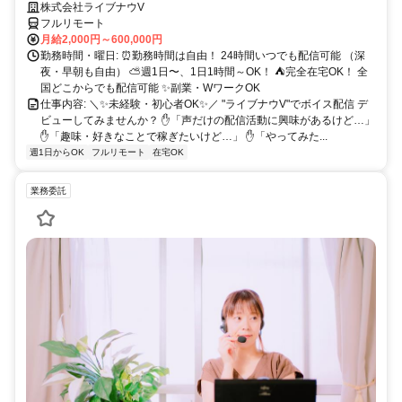
～OK♪
株式会社ライブナウV
フルリモート
月給2,000円～600,000円
勤務時間・曜日: ⏰勤務時間は自由！ 24時間いつでも配信可能 （深
夜・早朝も自由） ⛅週1日〜、1日1時間～OK！ ⛺完全在宅OK！ 全
国どこからでも配信可能 ✨副業・WワークOK
仕事内容: ＼✨未経験・初心者OK✨／ "ライブナウV"でボイス配信 デ
ビューしてみませんか？ ✋「声だけの配信活動に興味があるけど…」
✋「趣味・好きなことで稼ぎたいけど…」 ✋「やってみた...
週1日からOK
フルリモート
在宅OK
業務委託