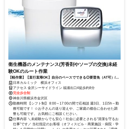
衛生機器のメンテナンス(芳香剤やソープの交換)未経
験OKのルート作業
【軽作業】【直行直帰OK】自分のペースでできる◎要普免（AT可）/車
持ち込みできる方歓迎！安定の大手企業で長く働けるオフィス・商業施
日本カルミック 横浜オフィス
設のルート巡回・交換作業スタッフ募集！
アクセス 金沢シーサイドライン 福浦出口4徒歩約8分
完全歩合制
神奈川県横浜市金沢区
勤務時間 【シフト制】 8:00～17:00の間で応相談 週3日、1日5h～勤
務可能です！ ☆お子さんの送り迎えや、ご家庭の都合に合わせた調
整も可能です。 お気軽にご相談ください。
仕事内容 ＼未経験からでも安心！社会に必要とされる“清潔を守るお
仕事”です／ 当社指定のお客様（オフィスビル・商業施設・病院・学