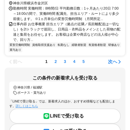
神奈川県横浜市金沢区
勤務時間 実働時間：8時間/日 平均勤務日数：1ヶ月あたり20日 7:00
～18:00の間で、実働8時間 配属先、担当エリア・ルートにより多少
前後します。 ※1ヵ月単位の変形労働時間制 （月間所定...
仕事内容 お仕事概要 担当エリア（拠点の近隣／長距離配送は一切な
し）を2tトラックで巡回し、日用品・衣料品をメインとした荷物の配
達と集荷をお任せします。 お客様は企業や商店などの法人様が中心
で、回り方...
変形労働時間制
資格取得支援あり
転勤なし
経験者歓迎
有資格者歓迎
研修あり
賞与あり
前へ
次へ
1
2
3
4
5
この条件の新着求人を受け取る
神奈川県 / 福浦駅
ボーナス・賞与あり
「LINEで受け取る」では、新着求人のほか、おすすめ情報なども配信しま
す。
詳しくはこちら
LINEで受け取る