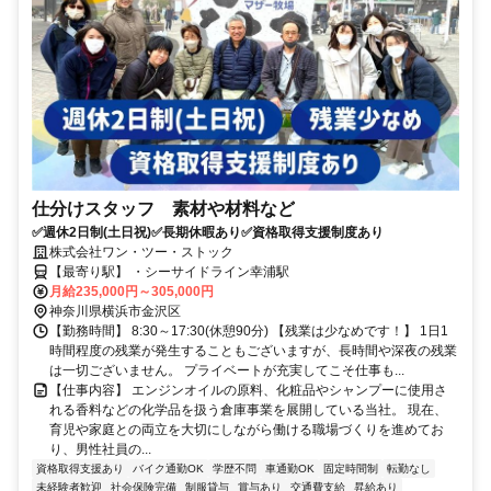
仕分けスタッフ 素材や材料など
✅週休2日制(土日祝)✅長期休暇あり✅資格取得支援制度あり
株式会社ワン・ツー・ストック
【最寄り駅】 ・シーサイドライン幸浦駅
月給235,000円～305,000円
神奈川県横浜市金沢区
【勤務時間】 8:30～17:30(休憩90分) 【残業は少なめです！】 1日1
時間程度の残業が発生することもございますが、長時間や深夜の残業
は一切ございません。 プライベートが充実してこそ仕事も...
【仕事内容】 エンジンオイルの原料、化粧品やシャンプーに使用さ
れる香料などの化学品を扱う倉庫事業を展開している当社。 現在、
育児や家庭との両立を大切にしながら働ける職場づくりを進めてお
り、男性社員の...
資格取得支援あり
バイク通勤OK
学歴不問
車通勤OK
固定時間制
転勤なし
未経験者歓迎
社会保険完備
制服貸与
賞与あり
交通費支給
昇給あり