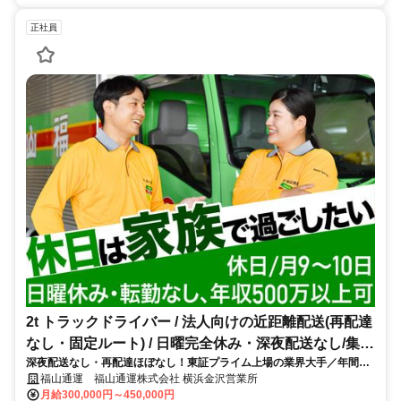
正社員
2t トラックドライバー / 法人向けの近距離配送(再配達
なし・固定ルート) / 日曜完全休み・深夜配送なし/集配
深夜配送なし・再配達ほぼなし！東証プライム上場の業界大手／年間休
ﾄﾞﾗｲﾊﾞｰ2t(正社員)
日110日
福山通運 福山通運株式会社 横浜金沢営業所
月給300,000円～450,000円