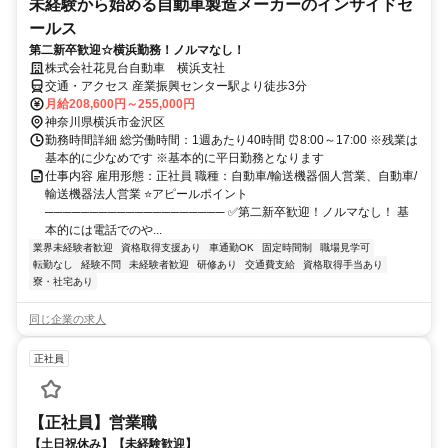
未経験から始める自動車製造メーカーのインサイドセ
ールス
第二新卒歓迎☆横浜勤務！ノルマなし！
株式会社花見台自動車 横浜支社
交通・アクセス 産業振興センター駅より徒歩3分
月給208,600円～255,000円
神奈川県横浜市金沢区
勤務時間詳細 総労働時間：1週あたり40時間 ⏰8:00～17:00 ※残業は
基本的に少なめです ※基本的に平日勤務となります
仕事内容 雇用形態：正社員 職種：自動車/輸送機器個人営業、自動車/
輸送機器法人営業 ⭐アピールポイント
──────────────────── ✅第二新卒歓迎！ノルマなし！ 基
本的には電話でのや...
業界未経験者歓迎
資格取得支援あり
車通勤OK
固定時間制
職場見学可
転勤なし
経験不問
未経験者歓迎
研修あり
交通費支給
資格取得手当あり
寮・社宅あり
同じ企業の求人
正社員
【正社員】営業職
【土日祝休み】【未経験歓迎】