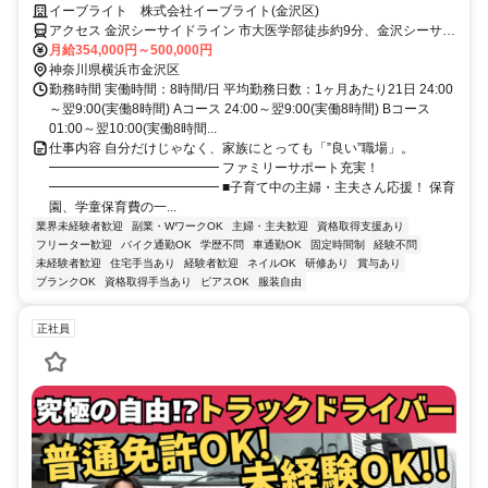
贈呈★学童補助、福祉補助など福利厚生多数
イーブライト 株式会社イーブライト(金沢区)
アクセス 金沢シーサイドライン 市大医学部徒歩約9分、金沢シーサイ
ドライン 福浦出口4徒歩約11分、金沢シーサイドライン 産業振興セ
月給354,000円～500,000円
ンター徒歩約19分 福浦駅★車通勤可(無料駐車場有)＼アクセス便利／
神奈川県横浜市金沢区
福浦駅、市大医学部駅、産業復興センター駅etc.
勤務時間 実働時間：8時間/日 平均勤務日数：1ヶ月あたり21日 24:00
～翌9:00(実働8時間) Aコース 24:00～翌9:00(実働8時間) Bコース
01:00～翌10:00(実働8時間...
仕事内容 自分だけじゃなく、家族にとっても「”良い”職場」。
━━━━━━━━━━━━━ ファミリーサポート充実！
━━━━━━━━━━━━━ ■子育て中の主婦・主夫さん応援！ 保育
園、学童保育費の一...
業界未経験者歓迎
副業・WワークOK
主婦・主夫歓迎
資格取得支援あり
フリーター歓迎
バイク通勤OK
学歴不問
車通勤OK
固定時間制
経験不問
未経験者歓迎
住宅手当あり
経験者歓迎
ネイルOK
研修あり
賞与あり
ブランクOK
資格取得手当あり
ピアスOK
服装自由
正社員