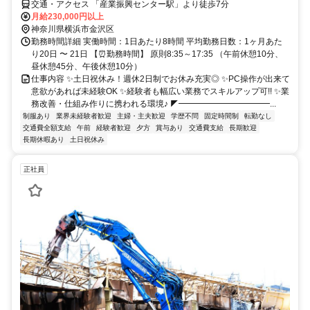
交通・アクセス 「産業振興センター駅」より徒歩7分
月給230,000円以上
神奈川県横浜市金沢区
勤務時間詳細 実働時間：1日あたり8時間 平均勤務日数：1ヶ月あた
り20日 〜 21日 【⏰勤務時間】 原則8:35～17:35 （午前休憩10分、
昼休憩45分、午後休憩10分）
仕事内容 ✨土日祝休み！週休2日制でお休み充実◎ ✨PC操作が出来て
意欲があれば未経験OK ✨経験者も幅広い業務でスキルアップ可!! ✨業
務改善・仕組み作りに携われる環境♪ ◤━━━━━━━━━━━...
制服あり
業界未経験者歓迎
主婦・主夫歓迎
学歴不問
固定時間制
転勤なし
交通費全額支給
午前
経験者歓迎
夕方
賞与あり
交通費支給
長期歓迎
長期休暇あり
土日祝休み
正社員