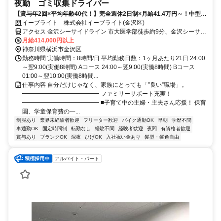
夜勤 ゴミ収集ドライバー
【賞与年2回×平均年齢40代！】完全週休2日制×月給41.4万円～！中型免
許さえあれば安定収入が手に入る。
イーブライト 株式会社イーブライト(金沢区)
アクセス 金沢シーサイドライン 市大医学部徒歩約9分、金沢シーサイ
ドライン 福浦出口4徒歩約11分、金沢シーサイドライン 産業振興セ
月給414,000円以上
ンター徒歩約19分 福浦駅★車通勤可(無料駐車場有)＼アクセス便利／
神奈川県横浜市金沢区
福浦駅、市大医学部駅、産業復興センター駅etc.
勤務時間 実働時間：8時間/日 平均勤務日数：1ヶ月あたり21日 24:00
～翌9:00(実働8時間) Aコース 24:00～翌9:00(実働8時間) Bコース
01:00～翌10:00(実働8時間...
仕事内容 自分だけじゃなく、家族にとっても「”良い”職場」。
━━━━━━━━━━━━━ ファミリーサポート充実！
━━━━━━━━━━━━━ ■子育て中の主婦・主夫さん応援！ 保育
園、学童保育費の一...
制服あり
業界未経験者歓迎
フリーター歓迎
バイク通勤OK
早朝
学歴不問
車通勤OK
固定時間制
転勤なし
経験不問
経験者歓迎
夜間
有資格者歓迎
賞与あり
ブランクOK
深夜
ひげOK
入社祝い金あり
髪型・髪色自由
アルバイト・パート