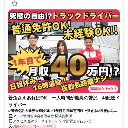
普免さえあればOK 一人時間が最高の贅沢 4t配送ド
ライバー
✅普通免許＆業界未経験OK✅1年目月収40万円以上狙える✅日祝休み
✅16時退社で夜勤なし
マルアサ梱包商会有限会社 横浜営業所
アクセス 金沢シーサイドライン 幸浦駅より徒歩7分
月給290,000円～550,000円