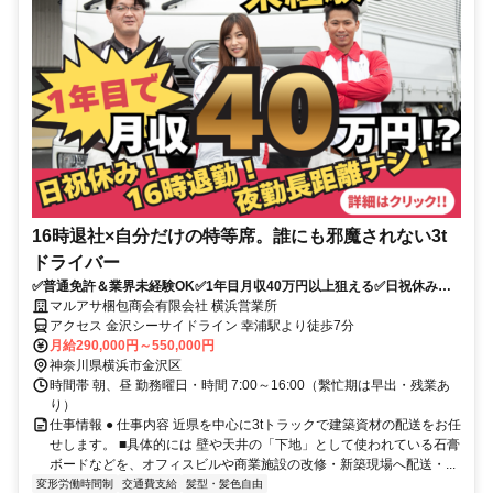
16時退社×自分だけの特等席。誰にも邪魔されない3t
ドライバー
✅普通免許＆業界未経験OK✅1年目月収40万円以上狙える✅日祝休み
✅16時退社で夜勤なし
マルアサ梱包商会有限会社 横浜営業所
アクセス 金沢シーサイドライン 幸浦駅より徒歩7分
月給290,000円～550,000円
神奈川県横浜市金沢区
時間帯 朝、昼 勤務曜日・時間 7:00～16:00（繫忙期は早出・残業あ
り）
仕事情報 ● 仕事内容 近県を中心に3tトラックで建築資材の配送をお任
せします。 ■具体的には 壁や天井の「下地」として使われている石膏
ボードなどを、オフィスビルや商業施設の改修・新築現場へ配送・...
変形労働時間制
交通費支給
髪型・髪色自由