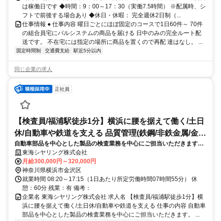
は稼働日です ◆時間：9：00～17：30（実働7.5時間） ※配属時、シ
フトで前後する場合あり ◆休日・休暇： 完全週休2日制（...
仕事情報 ● 仕事内容 曜日ごとにほぼ固定のコースで1日60件～ 70件
の組合員宅にパルシステムの商品を届ける 日中のみの完全ルート配
送です。 不在宅には指定の場所に商品を置くので再配 達はなし。 ...
固定時間制
交通費支給
駅近5分以内
同じ企業の求人
正社員
【検査員/福浦駅徒歩1分】横浜に腰を据えて働く/土日
休/自動車や鉄道を支える 品質管理(鉄鋼/非鉄金属/金属
自動車部品を中心とした製品の検査業務を中心にご担当いただきます。
製品)
溶接加工を含む金属部品について、図面通りに製品が仕上がっているか
東海シヤリング株式会社
確認をする構造検査が主な業務です。
月給300,000円～320,000円
神奈川県横浜市金沢区
就業時間 08:20～17:15（1日あたり所定労働時間07時間55分） 休
憩：60分 残業：有 備考：
企業名 東海シヤリング株式会社 求人名 【検査員/福浦駅徒歩1分】横
浜に腰を据えて働く/土日休/自動車や鉄道を支える 仕事の内容 自動車
部品を中心とした製品の検査業務を中心にご担当いただきます。 ...