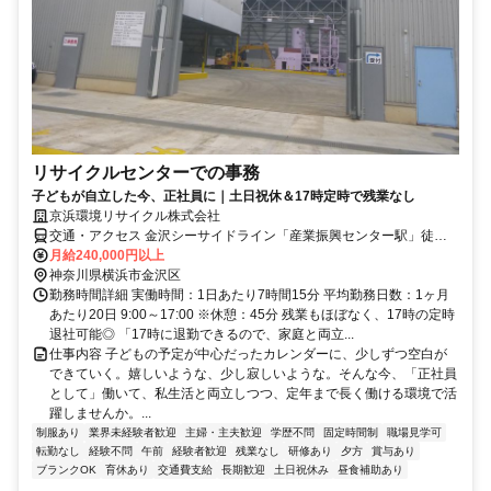
リサイクルセンターでの事務
子どもが自立した今、正社員に｜土日祝休＆17時定時で残業なし
京浜環境リサイクル株式会社
交通・アクセス 金沢シーサイドライン「産業振興センター駅」徒歩
10分 /【自転車通勤OK！・車通勤応相談！】 他にも「福浦駅」「幸
月給240,000円以上
浦駅」「金沢文庫駅」「新杉田駅」「金沢八景駅」などからもアクセ
神奈川県横浜市金沢区
ス良好◎
勤務時間詳細 実働時間：1日あたり7時間15分 平均勤務日数：1ヶ月
あたり20日 9:00～17:00 ※休憩：45分 残業もほぼなく、17時の定時
退社可能◎ 「17時に退勤できるので、家庭と両立...
仕事内容 子どもの予定が中心だったカレンダーに、少しずつ空白が
できていく。嬉しいような、少し寂しいような。そんな今、「正社員
として」働いて、私生活と両立しつつ、定年まで長く働ける環境で活
躍しませんか。...
制服あり
業界未経験者歓迎
主婦・主夫歓迎
学歴不問
固定時間制
職場見学可
転勤なし
経験不問
午前
経験者歓迎
残業なし
研修あり
夕方
賞与あり
ブランクOK
育休あり
交通費支給
長期歓迎
土日祝休み
昼食補助あり