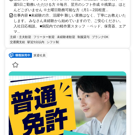
週5日ご勤務いただける方 ※毎月、翌月のシフト作成 ※残業は、ほと
んどございません ※土曜日勤務可能な方（月1～2回程度...
仕事内容 ■未経験の方、活躍中 難しい業務はなく、丁寧にお教えいた
します。 みなさん未経験から始めていますので、ご安心ください。
入社日応相談。 ■病院内での軽作業スタッフ ・ベッド、保育器、エア
マ...
主婦・主夫歓迎
フリーター歓迎
未経験者歓迎
制服貸与
ブランクOK
交通費支給
駅近5分以内
シフト制
派遣社員