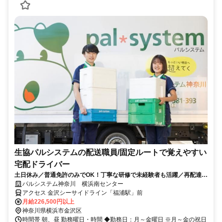
生協パルシステムの配送職員/固定ルートで覚えやすい
宅配ドライバー
土日休み／普通免許のみでOK！丁寧な研修で未経験者も活躍／再配達な
し／昇給制度でやりがいも♪
パルシステム神奈川 横浜南センター
アクセス 金沢シーサイドライン「福浦駅」前
月給226,500円以上
神奈川県横浜市金沢区
時間帯 朝、昼 勤務曜日・時間 ◆勤務日：月～金曜日 ※月～金の祝日