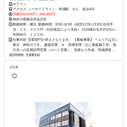
㈱アイン
アクセス: シーサイドライン 幸浦駅 から 徒歩4分
月給250,000円～380,000円
神奈川県横浜市金沢区
勤務時間・曜日: 勤務時間：9:00-18:00（休憩12:00-13:00) 住宅手
当：１５，０００円（社内規定により支給） 15日締め当月25日払い
年間休日 １２３日
仕事内容: 営業部門の求人となります。 【看板事業】 ＊エリアは主に
東京、神奈川です。 建築営業 ＆ 現場管理（主に看板施工等） 取
引先への定期訪問営業（ルート営業）、見積もり作成、現場調査 ...
固定時間制
交通費支給
正社員