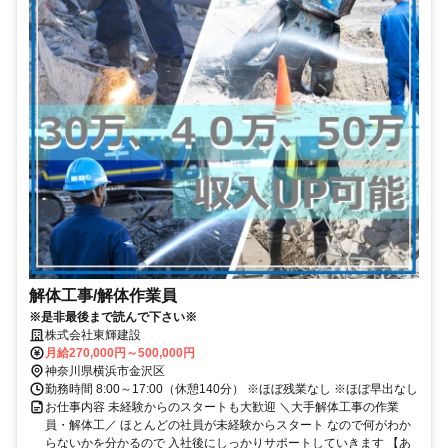
解体工事/解体作業員
※是非最後まで読んで下さい※
株式会社東輝建設
月給270,000円～500,000円
神奈川県横浜市金沢区
勤務時間 8:00～17:00（休憩140分） ※ほぼ残業なし ※ほぼ早出なし
お仕事内容 未経験からのスタートも大歓迎 ＼大手解体工事の作業
員・解体工／ ほとんどの社員が未経験からスタート なので何がわか
らないかを分かるので 入社後にしっかりサポートしていきます 【あ