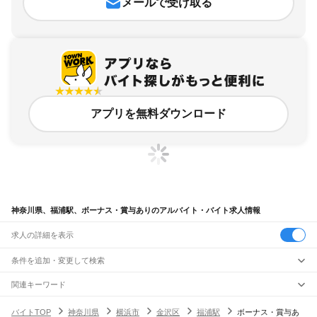
メールで受け取る
アプリを無料ダウンロード
神奈川県、福浦駅、ボーナス・賞与ありのアルバイト・バイト求人情報
求人の詳細を表示
条件を追加・変更して検索
市区町村を追加・変更
関連キーワード
完全在宅ワーク 全国
シール貼り 在宅
現在地周辺
ガチャガチャ
犬カフェ
神奈川県
駅を追加・変更
バイトTOP
神奈川県
横浜市
金沢区
福浦駅
ボーナス・賞与あ
神奈川県
すべて