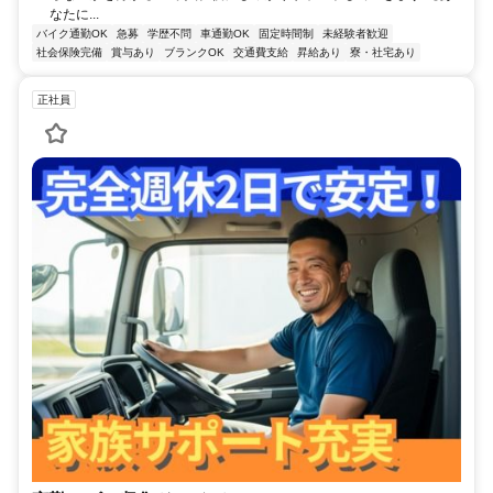
なたに...
バイク通勤OK
急募
学歴不問
車通勤OK
固定時間制
未経験者歓迎
社会保険完備
賞与あり
ブランクOK
交通費支給
昇給あり
寮・社宅あり
正社員