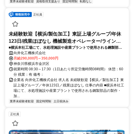
業界未経験者歓迎
資格取得支援あり
固定時間制
転勤なし
正社員
未経験歓迎【横浜/製缶加工】東証上場グループ/年休
123日/残業ほぼなし 機械製造オペレーター/ラインマ
■横浜本社工場にて、水処理施設や産業プラントで使用される鋼製部品
ネージャー
の製作・加工を担当します。溶接や切断の基礎から学び、社会インフラ
向井化工機株式会社
を支えるモノづくりの一端を担う、未経験育成を前提としたポジション
月給290,000円～350,000円
です。
神奈川県横浜市金沢区
就業時間 08:30～17:30（1日あたり所定労働時間08時間） 休憩：60
分 残業：有 備考：
企業名 向井化工機株式会社 求人名 未経験歓迎【横浜／製缶加工】東
証上場グループ／年休123日／残業ほぼなし 仕事の内容 ■横浜本社工
場にて、水処理施設や産業プラントで使用される鋼製部品の製作・
加...
業界未経験者歓迎
固定時間制
土日祝休み
正社員