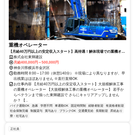
重機オペレーター
【月給40万円以上の安定収入スタート】高待遇！解体現場での重機オペ
レーター
株式会社東輝建設
月給400,000円～500,000円
神奈川県横浜市金沢区
勤務時間 8:00～17:00（休憩140分） ※現場により異なりますが、早
出残業はほぼありません ※直行直帰OK
お仕事内容 【月給40万円以上の安定収入スタート】大規模解体工事
の重機オペレーター 【大規模解体工事の重機オペレーター】 若手か
らベテランまで揃った東輝建設で さらにキャリアアップしません
か？ 【...
バイク通勤OK
急募
学歴不問
車通勤OK
固定時間制
経験者歓迎
有資格者歓迎
社会保険完備
制服貸与
賞与あり
ブランクOK
交通費支給
長期歓迎
昇給あり
寮・社宅あり
正社員