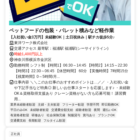
ペットフードの包装・パレット積みなど軽作業
【入社祝い金3万円】未経験OK｜土日祝休み｜駅チカ徒歩5分♪
東洋ワーク株式会社
交通アクセス 最寄駅：福浦駅 福浦駅(シーサイドライン)
時給1,400円以上
神奈川県横浜市金沢区
勤務時間 シフト制 【時間1】06:30～14:45 【時間2】14:15～22:30
【時間3】22:30～06:45 【休憩時間】 60分 【実働時間】7時間15分
【残業時間】0～5時間/月...
仕事内容 ＼＼このお仕事のおすすめポイントは…／／ ・入社祝い金
や下記手当など特典◎ 新しいお仕事スタートを応援します♪ ・未経験
OK＆資格取得支援あり クレーン資格がない方も応募可能！ 講習費
用...
業界未経験者歓迎
主婦・主夫歓迎
フリーター歓迎
学歴不問
即日勤務OK
平日のみOK
未経験者歓迎
交通費全額支給
経験者歓迎
夜間
週払いOK
有資格者歓迎
研修あり
社会保険完備
制服貸与
賞与あり
ブランクOK
交通費支給
長期歓迎
フルタイム歓迎
正社員