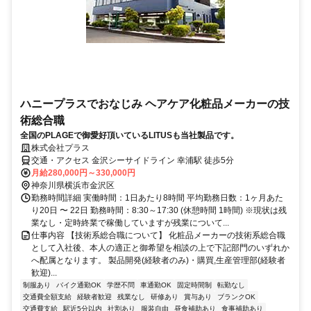
ハニープラスでおなじみ ヘアケア化粧品メーカーの技
術総合職
全国のPLAGEで御愛好頂いているLITUSも当社製品です。
株式会社プラス
交通・アクセス 金沢シーサイドライン 幸浦駅 徒歩5分
月給280,000円～330,000円
神奈川県横浜市金沢区
勤務時間詳細 実働時間：1日あたり8時間 平均勤務日数：1ヶ月あた
り20日 〜 22日 勤務時間：8:30～17:30 (休憩時間 1時間) ※現状は残
業なし・定時終業で稼働していますが残業について...
仕事内容 【技術系総合職について】 化粧品メーカーの技術系総合職
として入社後、本人の適正と御希望を相談の上で下記部門のいずれか
へ配属となります。 製品開発(経験者のみ)・購買,生産管理部(経験者
歓迎)...
制服あり
バイク通勤OK
学歴不問
車通勤OK
固定時間制
転勤なし
交通費全額支給
経験者歓迎
残業なし
研修あり
賞与あり
ブランクOK
交通費支給
駅近5分以内
社割あり
服装自由
昼食補助あり
食事補助あり