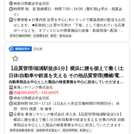
神奈川県横浜市金沢区
時間帯 朝、昼 勤務曜日・時間 7:00～16:00（繫忙期は早出・残業あ
り）
仕事情報 ● 仕事内容 近県を中心に4tトラックで建築資材の配送をお任
せします。 ■具体的には 壁や天井の「下地」として使われている石膏
ボードなどを、オフィスビルや商業施設の改修・新築現場へ配送・...
変形労働時間制
交通費支給
髪型・髪色自由
正社員
【品質管理/福浦駅徒歩1分】横浜に腰を据えて働く/土
日休/自動車や鉄道を支える その他品質管理(機械/電気/
自動車部品を中心とした製品の検査業務を中心に担当していただきま
電子製品専門職)
す。 溶接加工を含む金属部品について、図面通りに製品が仕上がってい
東海シヤリング株式会社
るか確認する構造検査が主な業務です。
月給300,000円～320,000円
神奈川県横浜市金沢区
就業時間 08:20～17:15（1日あたり所定労働時間07時間55分） 休
憩：60分 残業：有 備考：
企業名 東海シヤリング株式会社 求人名 【品質管理/福浦駅徒歩1分】
横浜に腰を据えて働く/土日休/自動車や鉄道を支える 仕事の内容 自動
車部品を中心とした製品の検査業務を中心に担当していただきます...
業界未経験者歓迎
資格取得支援あり
固定時間制
転勤なし