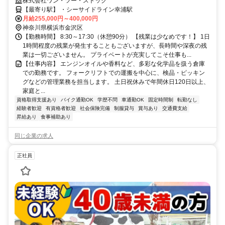
株式会社ワン・ツー・ストック
【最寄り駅】 ・シーサイドライン幸浦駅
月給255,000円～400,000円
神奈川県横浜市金沢区
【勤務時間】 8:30～17:30（休憩90分） 【残業は少なめです！】 1日
1時間程度の残業が発生することもございますが、長時間や深夜の残
業は一切ございません。 プライベートが充実してこそ仕事も...
【仕事内容】 エンジンオイルや香料など、多彩な化学品を扱う倉庫
での勤務です。 フォークリフトでの運搬を中心に、検品・ピッキン
グなどの管理業務を担当します。 土日祝休みで年間休日120日以上、
家庭と...
資格取得支援あり
バイク通勤OK
学歴不問
車通勤OK
固定時間制
転勤なし
経験者歓迎
有資格者歓迎
社会保険完備
制服貸与
賞与あり
交通費支給
昇給あり
食事補助あり
同じ企業の求人
正社員