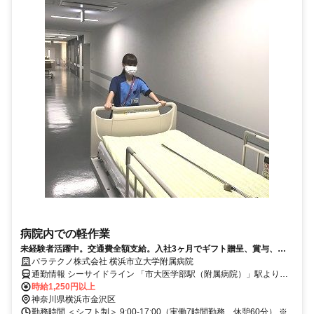
病院内での軽作業
未経験者活躍中。交通費全額支給。入社3ヶ月でギフト贈呈、賞与、プ
ライベート会食補助金制度あり
パラテクノ株式会社 横浜市立大学附属病院
通勤情報 シーサイドライン 「市大医学部駅（附属病院）」駅より徒
歩1分
時給1,250円以上
神奈川県横浜市金沢区
勤務時間 ＜シフト制＞ 9:00-17:00（実働7時間勤務、休憩60分） ※