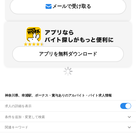
メールで受け取る
アプリを無料ダウンロード
神奈川県、幸浦駅、ボーナス・賞与ありのアルバイト・バイト求人情報
求人の詳細を表示
条件を追加・変更して検索
市区町村を追加・変更
関連キーワード
完全在宅ワーク 全国
シール貼り 在宅
現在地周辺
ガチャガチャ
犬カフェ
神奈川県