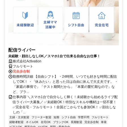
配信ライバー
未経験・顔出しなしOK／スマホ1台で出来る自由なお仕事！
株式会社Activation
フルリモート
完全歩合制
勤務時間詳細 【自由シフト】 ・24時間、いつでも好きな時間に配信
してOK！ ・「休みたい」と思った日は自由に休んで大丈夫です。 ・
「家庭の事情で」「テスト期間だから」「本業の繁忙期なので」な
ど、プラ...
仕事内容 ＼スマホ1台で自分らしく輝く！未経験から始めるライブ配
信ライバー大募集／ ✅未経験OK！特別なスキルや機材は一切不要！
✅完全在宅・フルリモート！全国どこからでも参加OK！ ✅顔出しな
しの「...
主婦・主夫歓迎
フリーター歓迎
短期
シフト自由
学歴不問
フルリモート
経験者歓迎
ネイルOK
在宅OK
ブランクOK
長期歓迎
完全歩合制
単発
ピアスOK
服装自由
ひげOK
髪型・髪色自由