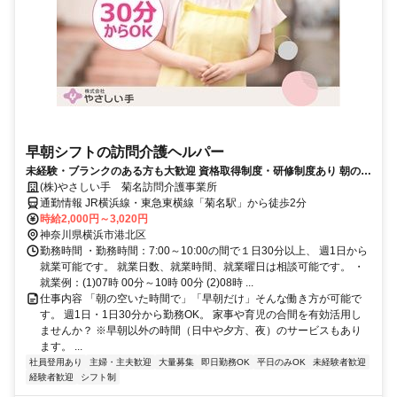
早朝シフトの訪問介護ヘルパー
未経験・ブランクのある方も大歓迎 資格取得制度・研修制度あり 朝の空
いた時間で働けます
(株)やさしい手 菊名訪問介護事業所
通勤情報 JR横浜線・東急東横線「菊名駅」から徒歩2分
時給2,000円～3,020円
神奈川県横浜市港北区
勤務時間 ・勤務時間：7:00～10:00の間で１日30分以上、 週1日から
就業可能です。 就業日数、就業時間、就業曜日は相談可能です。 ・
就業例：(1)07時 00分～10時 00分 (2)08時 ...
仕事内容 「朝の空いた時間で」「早朝だけ」そんな働き方が可能で
す。 週1日・1日30分から勤務OK。 家事や育児の合間を有効活用し
ませんか？ ※早朝以外の時間（日中や夕方、夜）のサービスもあり
ます。 ...
社員登用あり
主婦・主夫歓迎
大量募集
即日勤務OK
平日のみOK
未経験者歓迎
経験者歓迎
シフト制