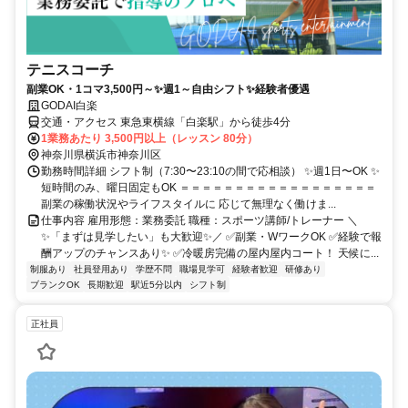
テニスコーチ
副業OK・1コマ3,500円～✨週1～自由シフト✨経験者優遇
GODAI白楽
交通・アクセス 東急東横線「白楽駅」から徒歩4分
1業務あたり 3,500円以上（レッスン 80分）
神奈川県横浜市神奈川区
勤務時間詳細 シフト制（7:30〜23:10の間で応相談） ✨週1日〜OK ✨
短時間のみ、曜日固定もOK ＝＝＝＝＝＝＝＝＝＝＝＝＝＝＝＝＝＝
副業の稼働状況やライフスタイルに 応じて無理なく働けま...
仕事内容 雇用形態：業務委託 職種：スポーツ講師/トレーナー ＼
✨「まずは見学したい」も大歓迎✨／ ✅副業・WワークOK ✅経験で報
酬アップのチャンスあり✨ ✅冷暖房完備の屋内屋内コート！ 天候に...
制服あり
社員登用あり
学歴不問
職場見学可
経験者歓迎
研修あり
ブランクOK
長期歓迎
駅近5分以内
シフト制
正社員