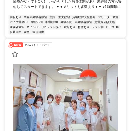
経験がなくてもOK！ しっかりとした教育体制があり 未経験の方も安
心してスタートできます。 ▼▼メリットも多数あり▼▼ ○1時間毎に
1...
制服あり
業界未経験者歓迎
主婦・主夫歓迎
資格取得支援あり
フリーター歓迎
バイク通勤OK
学歴不問
車通勤OK
経験不問
未経験者歓迎
交通費全額支給
経験者歓迎
ネイルOK
月1シフト提出
賞与あり
育休あり
シフト制
ピアスOK
服装自由
髪型・髪色自由
アルバイト・パート