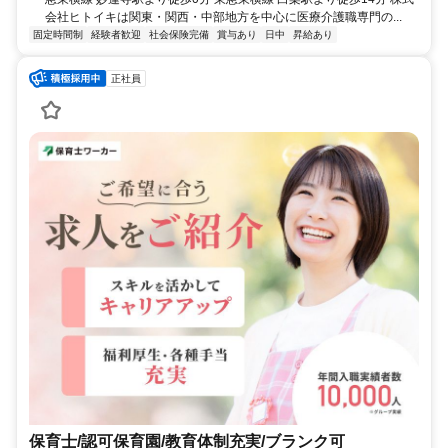
会社ヒトイキは関東・関西・中部地方を中心に医療介護職専門の...
固定時間制
経験者歓迎
社会保険完備
賞与あり
日中
昇給あり
正社員
保育士/認可保育園/教育体制充実/ブランク可