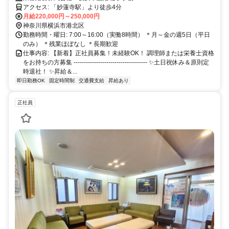
アクセス: 「妙蓮寺駅」より徒歩4分
月給220,000円～250,000円
神奈川県横浜市港北区
勤務時間・曜日: 7:00～16:00（実働8時間） ＊月～金の週5日（平日
のみ） ＊残業ほぼなし ＊長期歓迎
仕事内容: 【新着】正社員募集！未経験OK！ 調理師または栄養士資格
をお持ちの方募集 ------------------------------------ ✨土日祝休み＆原則定
時退社！ ✨昇給＆...
即日勤務OK
固定時間制
交通費支給
昇給あり
正社員