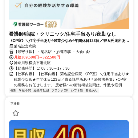
看護師/病院・クリニック/住宅手当あり/夜勤なし
《OP室》＼住宅手当あり⭐残業少なめ⭐年間休日123日／寮＆託児所あり
✨経験者募集✨
菊名記念病院
【最寄り駅】 ・菊名駅 ・妙蓮寺駅 ・大倉山駅
月給309,500円～322,500円
神奈川県横浜市港北区
【勤務時間】 1) 08：30～17：30
【仕事内容】 【仕事内容】 菊名記念病院 《OP室》＼住宅手当あり★
残業少なめ★年間休日123日／寮＆託児所あり＊経験者募集♪ ●OP室
の業務をお任せします。 患者様への術前術後訪問は、件数や症例...
長期
学歴不問
経験者歓迎
ブランクOK
シフト制
昇給あり
正社員