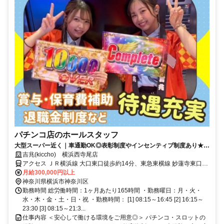
パチンコ店のホールスタッフ
大型スーパー近く｜車通勤OK◎表彰制度やインセンティブ制度あり★フ
ォロー体制ばっちりで安心！
吉兆(kiccho) 横浜西寺尾店
アクセス ＪＲ横浜線 大口東口徒歩約14分、東急東横線 妙蓮寺東口徒
歩約17分、東急東横線 菊名東口徒歩約21分 バス停「内路」下車すぐ
月給300,000円以上
神奈川県横浜市神奈川区
勤務時間 総労働時間：1ヶ月あたり165時間 ・勤務曜日：月・火・
水・木・金・土・日・祝 ・勤務時間： [1] 08:15～16:45 [2] 16:15～
23:30 [3] 08:15～21:3...
仕事内容 ＜安心して働ける環境をご用意◎＞ パチンコ・スロットの