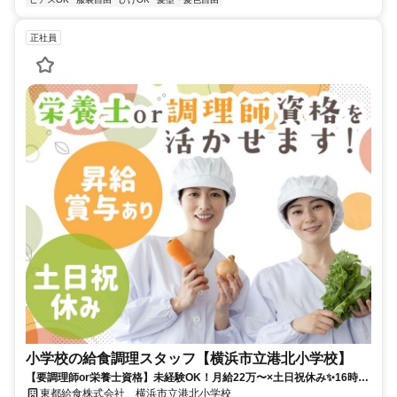
正社員
小学校の給食調理スタッフ【横浜市立港北小学校】
【要調理師or栄養士資格】未経験OK！月給22万〜×土日祝休み✨16時退
社・残業ほぼなしで家事・子育てと両立✨✅昇給あり✅賞与あり
東都給食株式会社 横浜市立港北小学校