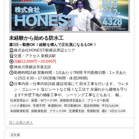
未経験から始める防水工
週3日～勤務OK！経験を積んで正社員になるもOK！
株式会社HONEST/新横浜周辺エリア
交通・アクセス 新横浜駅
日給12,000円～20,000円
神奈川県横浜市港北区
勤務時間詳細 実働時間：1日あたり7時間 平均勤務日数：1ヶ月あた
り25日 8:30～17:00(実働7時間・休憩2時間)
仕事内容 ✅仕事内容詳細 建設現場にて 防水工事を行います。 ウレタ
ン・ゴムシート 塩ビシートなど様々な工法で 水漏れから建物を守り
ます!! 外壁下地の補修工事や、 シーリング工事などもあり、 幅...
社員登用あり
副業・WワークOK
資格取得支援あり
フリーター歓迎
バイク通勤OK
学歴不問
車通勤OK
即日勤務OK
固定時間制
平日のみOK
未経験者歓迎
経験者歓迎
ブランクOK
交通費支給
長期歓迎
週2・3日からOK
同じ企業の求人
正社員