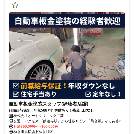
自動車板金塗装スタッフ(経験者活躍)
前職給与保証！年収500万円実績あり！残業ほぼなし
株式会社オートクリニック二葉
交通・アクセス 『妙蓮寺駅』から徒歩15分／『菊名駅』から徒歩20
分
月給350,000円～400,000円
神奈川県横浜市神奈川区