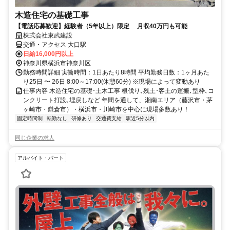
木造住宅の基礎工事
【電話応募歓迎】経験者（5年以上）限定 月収40万円も可能
株式会社東武建設
交通・アクセス 大口駅
日給16,000円以上
神奈川県横浜市神奈川区
勤務時間詳細 実働時間：1日あたり8時間 平均勤務日数：1ヶ月あた
り25日 〜 26日 8:00～17:00(休憩60分) ※現場によって変動あり
仕事内容 木造住宅の基礎･土木工事 根伐り､残土･客土の運搬､型枠､コ
ンクリート打設､埋戻しなど 年間を通して、湘南エリア（藤沢市・茅
ヶ崎市・鎌倉市）・横浜市・川崎市を中心に現場多数あり！
固定時間制
転勤なし
研修あり
交通費支給
駅近5分以内
同じ企業の求人
アルバイト・パート