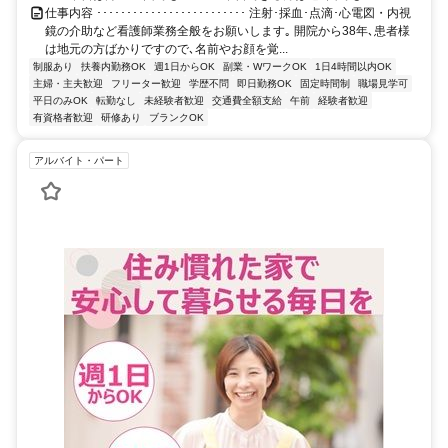
仕事内容 ･････････････････････････ 注射･採血･点滴･心電図・内視
鏡の介助など看護師業務全般をお願いします｡ 開院から38年､患者様
は地元の方ばかりですので､名前やお顔を覚...
制服あり
扶養内勤務OK
週1日からOK
副業・WワークOK
1日4時間以内OK
主婦・主夫歓迎
フリーター歓迎
学歴不問
即日勤務OK
固定時間制
職場見学可
平日のみOK
転勤なし
未経験者歓迎
交通費全額支給
午前
経験者歓迎
有資格者歓迎
研修あり
ブランクOK
アルバイト・パート