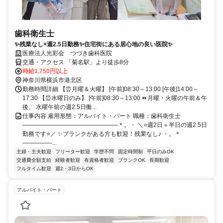
歯科衛生士
✨残業なし×週2.5日勤務✨住宅街にある居心地の良い医院✨
医療法人光彩会 つづき歯科医院
交通・アクセス 「菊名駅」より徒歩8分
時給1,750円以上
神奈川県横浜市港北区
勤務時間詳細 【⏰月曜＆火曜】 [午前]08:30～13:00 [午後]14:00～
17:30 【⏰水曜日のみ】 [午前]08:30～13:00 ⏩月曜・火曜の午前＆午
後、 水曜午前の週2.5日働...
仕事内容 雇用形態：アルバイト・パート 職種：歯科衛生士
――――――――――――――――＊。・ ＼⭐週2日＋半日の週2.5日
勤務です⭐／ ✨ブランクがある方も歓迎！残業なし♪ ・。＊
―――――...
主婦・主夫歓迎
フリーター歓迎
学歴不問
固定時間制
平日のみOK
交通費全額支給
経験者歓迎
有資格者歓迎
ブランクOK
長期歓迎
フルタイム歓迎
週2・3日からOK
アルバイト・パート