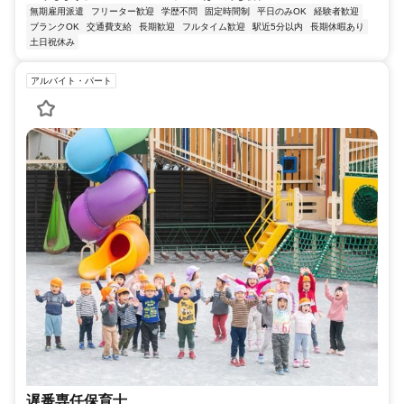
無期雇用派遣
フリーター歓迎
学歴不問
固定時間制
平日のみOK
経験者歓迎
ブランクOK
交通費支給
長期歓迎
フルタイム歓迎
駅近5分以内
長期休暇あり
土日祝休み
アルバイト・パート
遅番専任保育士