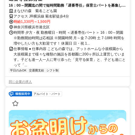
16：00～閉園迄の間で短時間勤務「遅番専任」保育士パートを募集しま
す！週3日～シフトOK！
まなびの森 菊名こども園
アクセス JR横浜線 菊名駅徒歩4分
時給1,330円～1,500円
神奈川県横浜市港北区
時間帯 夕方・夜 勤務曜日・時間 ＜遅番専任パート＞ 16：00～閉園
※勤務開始時間は応相談 ※開園時間 月～金 7-20時 土 7-18時 時間を
増やしたい方も大歓迎です！ 休園日 日・祝 1...
仕事情報 ● 仕事内容 こどもの森では、アットホームな小規模園から
大規模園まで様々な種類の施設を首都圏に200ヶ所以上運営していま
す。子ども達一人一人に寄り添った「見守る保育」と、子ども達にと
って「...
平日のみOK
交通費支給
シフト制
同じ企業の求人
アルバイト・パート