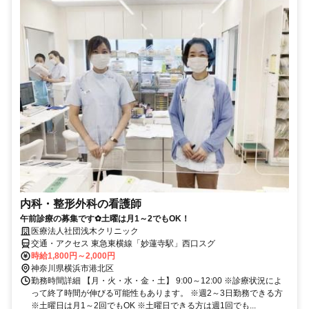
内科・整形外科の看護師
午前診療の募集です✿土曜は月1～2でもOK！
医療法人社団浅木クリニック
交通・アクセス 東急東横線「妙蓮寺駅」西口スグ
時給1,800円～2,000円
神奈川県横浜市港北区
勤務時間詳細 【月・火・水・金・土】 9:00～12:00 ※診療状況によ
って終了時間が伸びる可能性もあります。 ※週2～3日勤務できる方
※土曜日は月1～2回でもOK ※土曜日できる方は週1回でも...