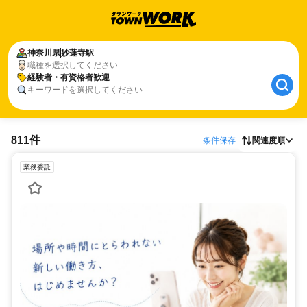
神奈川県
妙蓮寺駅
職種を選択してください
経験者・有資格者歓迎
キーワードを選択してください
811件
条件保存
関連度順
業務委託