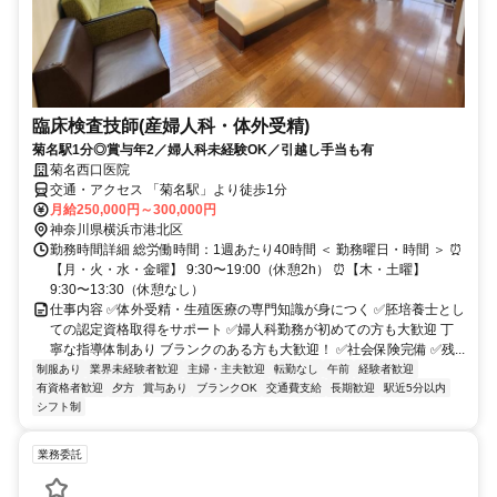
臨床検査技師(産婦人科・体外受精)
菊名駅1分◎賞与年2／婦人科未経験OK／引越し手当も有
菊名西口医院
交通・アクセス 「菊名駅」より徒歩1分
月給250,000円～300,000円
神奈川県横浜市港北区
勤務時間詳細 総労働時間：1週あたり40時間 ＜ 勤務曜日・時間 ＞ ⏰
【月・火・水・金曜】 9:30〜19:00（休憩2h） ⏰【木・土曜】
9:30〜13:30（休憩なし）
仕事内容 ✅体外受精・生殖医療の専門知識が身につく ✅胚培養士とし
ての認定資格取得をサポート ✅婦人科勤務が初めての方も大歓迎 丁
寧な指導体制あり ブランクのある方も大歓迎！ ✅社会保険完備 ✅残...
制服あり
業界未経験者歓迎
主婦・主夫歓迎
転勤なし
午前
経験者歓迎
有資格者歓迎
夕方
賞与あり
ブランクOK
交通費支給
長期歓迎
駅近5分以内
シフト制
業務委託