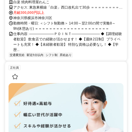
歓迎！
白楽 焼肉料理屋わんこ
アクセス: 東急東横線「白楽」西口改札出て30歩 ＝＝＝＝＝＝＝＝＝
＝＝＝＝＝＝＝＝＝＝＝＝
月給300,000円以上
神奈川県横浜市神奈川区
勤務時間・曜日: ＜シフト制勤務＞ 14:00～翌2:00の間で実働8～
9h(休憩あり) ＝＝＝＝＝＝＝＝＝＝＝＝＝＝＝＝＝＝＝＝＝
仕事内容: ―――――――ＰＯＩＮＴ―――――――― ◆【調理経験
者歓迎】 飲食店での経験が活かせます！ ◆【週休2日制】 プライベ
ートも充実！ ◆【未経験者歓迎】 特別な資格は必要なし！ ◆【学
歴...
交通費支給
駅近5分以内
シフト制
昇給あり
正社員