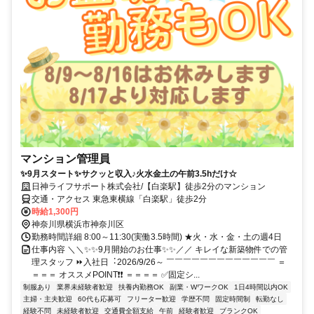
マンション管理員
✨9月スタート✨サクッと収入♪火水金土の午前3.5hだけ☆
日神ライフサポート株式会社/【白楽駅】徒歩2分のマンション
交通・アクセス 東急東横線「白楽駅」徒歩2分
時給1,300円
神奈川県横浜市神奈川区
勤務時間詳細 8:00～11:30(実働3.5時間) ★火・水・金・土の週4日
仕事内容 ＼＼✨✨9⽉開始のお仕事✨✨／／ キレイな新築物件での管
理スタッフ ⏩⼊社⽇︓2026/9/26～ ￣￣￣￣￣￣￣￣￣￣￣￣￣ ＝
＝＝＝ オススメPOINT❗❗ ＝＝＝＝ ✅固定シ...
制服あり
業界未経験者歓迎
扶養内勤務OK
副業・WワークOK
1日4時間以内OK
主婦・主夫歓迎
60代も応募可
フリーター歓迎
学歴不問
固定時間制
転勤なし
経験不問
未経験者歓迎
交通費全額支給
午前
経験者歓迎
ブランクOK