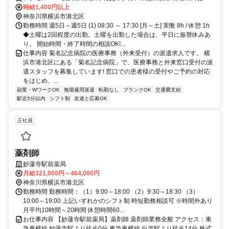
約4分、東急東横線 妙蓮寺正面口徒歩約17分 「菊名駅」徒歩4分,敷地
時給1,400円以上
内全て禁煙
神奈川県横浜市港北区
勤務時間 週5日～週5日 (1) 08:30 ～ 17:30 [月～土] 実働 8h / 休憩 1h
◆土曜は2回程度の出勤。土曜を出勤した場合は、平日に振替休みあ
り。 開始時間・終了時間の相談OK!...
仕事内容 菊名記念病院の医療事務（外来受付）の派遣求人です。 横
浜市港北区にある「菊名記念病院」で、医療事務と外来窓口受付の派
遣スタッフを募集しています! 窓口での患者様の受付やご予約の対応
をはじめ、...
副業・WワークOK
無期雇用派遣
転勤なし
ブランクOK
交通費支給
駅近5分以内
シフト制
友達と応募OK
正社員
薬剤師
妙蓮寺駅前薬局
月給321,000円～464,000円
神奈川県横浜市港北区
勤務時間 勤務時間：（1）9:00～18:00 （2）9:30～18:30 （3）
10:00～19:00 上記いずれかのシフト制 時短勤務相談可 ※時間外あり
月平均10時間～20時間 休憩時間60...
お仕事内容 【妙蓮寺駅前薬局】薬剤師 薬剤師業務全般 アクセス：東
急東横線 妙蓮寺駅より徒歩0分 東急東横線 白楽駅より徒歩14分 株式