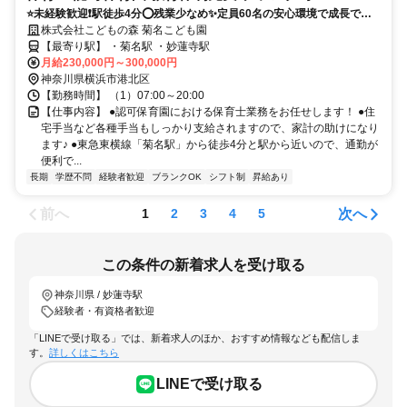
⭐未経験歓迎❗️駅徒歩4分⭕残業少なめ✨定員60名の安心環境で成長でき
る認可保育園❗️
株式会社こどもの森 菊名こども園
【最寄り駅】 ・菊名駅 ・妙蓮寺駅
月給230,000円～300,000円
神奈川県横浜市港北区
【勤務時間】 （1）07:00～20:00
【仕事内容】 ●認可保育園における保育士業務をお任せします！ ●住
宅手当など各種手当もしっかり支給されますので、家計の助けになり
ます♪ ●東急東横線「菊名駅」から徒歩4分と駅から近いので、通勤が
便利で...
長期
学歴不問
経験者歓迎
ブランクOK
シフト制
昇給あり
前へ
次へ
1
2
3
4
5
この条件の新着求人を受け取る
神奈川県 / 妙蓮寺駅
経験者・有資格者歓迎
「LINEで受け取る」では、新着求人のほか、おすすめ情報なども配信しま
す。
詳しくはこちら
LINEで受け取る