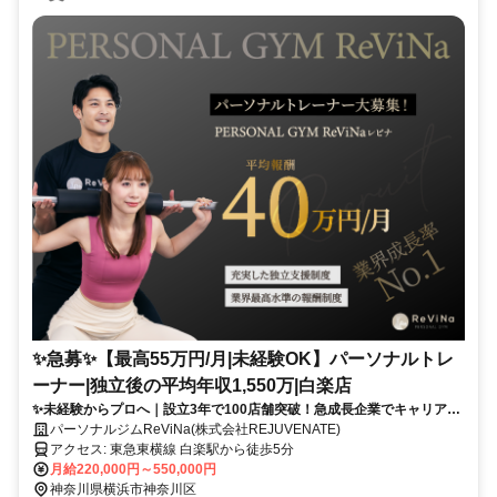
✨️急募✨️【最高55万円/月|未経験OK】パーソナルトレ
ーナー|独立後の平均年収1,550万|白楽店
✨未経験からプロへ｜設立3年で100店舗突破！急成長企業でキャリアア
ップ
パーソナルジムReViNa(株式会社REJUVENATE)
アクセス: 東急東横線 白楽駅から徒歩5分
月給220,000円～550,000円
神奈川県横浜市神奈川区