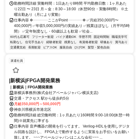
勤務時間詳細 実働時間：1日あたり8時間 平均勤務日数：1ヶ月あた
り22日 〜 23日 月～金：8:30～18:00（休憩90分・実働8時間） ※土
曜出勤あり（月により変動）
仕事内容 ✼┈┈┈┈ここがPoint┈┈┈┈✼ ✅月給350,000円〜
400,000円 ✅年収5,000,000円の実績あり ✅残業ほぼなし（月平均5時
間） ✅定年制度なし・60歳以上も歓迎 ✅社会...
60代も応募可
フリーター歓迎
バイク通勤OK
学歴不問
固定時間制
職場見学可
転勤なし
住宅手当あり
経験者歓迎
残業なし
有資格者歓迎
研修あり
賞与あり
交通費支給
長期歓迎
ピアスOK
服装自由
ひげOK
髪型・髪色自由
派遣社員
|新横浜|FPGA開発業務
｜新横浜｜FPGA開発業務
新横浜事務所(株式会社アベールジャパン横浜支店)
交通・アクセス 駅から徒歩約5分
月給350,000円～500,000円
神奈川県横浜市港北区
勤務時間詳細 総労働時間：1ヶ月あたり160時間 9:00-18:00(休憩一時
間)※就業先に準ずる
仕事内容 音声機器の開発を行ってます。 Verilog-HDLを使用しデジタ
ル回路を設計し、 FPGA上で動作するように実装をお手伝いをお願い
致します。 ~~~アベールジャパンはこんな会社~~~ ...