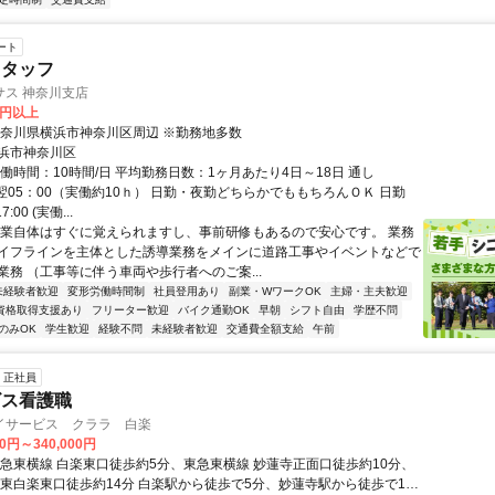
ート
スタッフ
サス 神奈川支店
0円以上
神奈川県横浜市神奈川区周辺 ※勤務地多数
浜市神奈川区
働時間：10時間/日 平均勤務日数：1ヶ月あたり4日～18日 通し
0～翌05：00（実働約10ｈ） 日勤・夜勤どちらかでももちろんＯＫ 日勤
7:00 (実働...
作業自体はすぐに覚えられますし、事前研修もあるので安心です。 業務
イフラインを主体とした誘導業務をメインに道路工事やイベントなどで
業務 （工事等に伴う車両や歩行者へのご案...
未経験者歓迎
変形労働時間制
社員登用あり
副業・WワークOK
主婦・主夫歓迎
資格取得支援あり
フリーター歓迎
バイク通勤OK
早朝
シフト自由
学歴不問
のみOK
学生歓迎
経験不問
未経験者歓迎
交通費全額支給
午前
正社員
ビス看護職
イサービス クララ 白楽
00円～340,000円
東急東横線 白楽東口徒歩約5分、東急東横線 妙蓮寺正面口徒歩約10分、
 東白楽東口徒歩約14分 白楽駅から徒歩で5分、妙蓮寺駅から徒歩で11