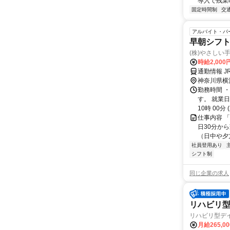
導入で残業
固定時間制
交
アルバイト・パ
早朝シフ
(株)やさしい
時給2,000
通勤情報 
神奈川県横
勤務時間 ・
す。 就業日
10時 00分 (2
仕事内容 
日30分か
（日中や夕方
社員登用あり
シフト制
同じ企業の求人
リハビリ
リハビリ型デ
月給265,0