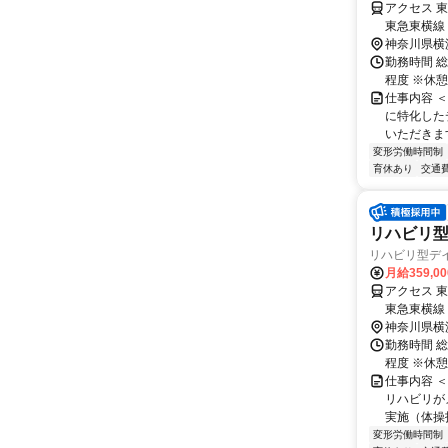
アクセス 
東急東横線
分、東白楽
神奈川県横
勤務時間 総
程度 ※休
仕事内容 
に特化した
いただきます
変形労働時間制
育休あり
交通
リハビリ
リハビリ型デ
月給359,0
アクセス 
東急東横線
分、東白楽
神奈川県横
勤務時間 総
程度 ※休
仕事内容 
リハビリが
実施（体操指
変形労働時間制