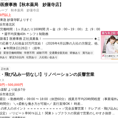
の医療事務【秋本薬局 妙蓮寺店】
ループ 秋本薬局 妙蓮寺店
00円以上
・東急 妙蓮寺駅よりすぐ
浜市港北区
労働時間：1ヶ月あたり160時間 月～金（9：00～19：00） 土（9：00
） ＊週平均実働40h ＊シフト制勤務
【新着】医療事務 正社員募集！ ―――――――――――――――― ★こ
の応募で入社祝金10万円支給！（2026年4月以降の入社の方限定。他、
 ★年間休日126日！（前年...
迎
変形労働時間制
学歴不問
経験不問
交通費全額支給
研修あり
賞与あり
休あり
駅近5分以内
社割あり
入社祝い金あり
正社員
・飛び込み一切なし!】リノベーションの反響営業
タス
00円～500,000円
クセス: 白楽駅 より徒歩7分
浜市港北区
日: ＜勤務時間＞ 09:00 〜 18:00（休憩60分） 残業月平均20時間程度 （事業
時間分） ＼⭐️柔軟な働き方が可能⭐️／ 直行直帰OK！ 時差...
 この求人のポイント ＝＝＝＝＝＝＝＝＝＝＝ ✅完全反響営業！ テレアポ・飛び込
設定） ✅リピート率90％以上！ 関東トップクラスの実績で営業のしやすさ抜群 ...
定時間制
交通費支給