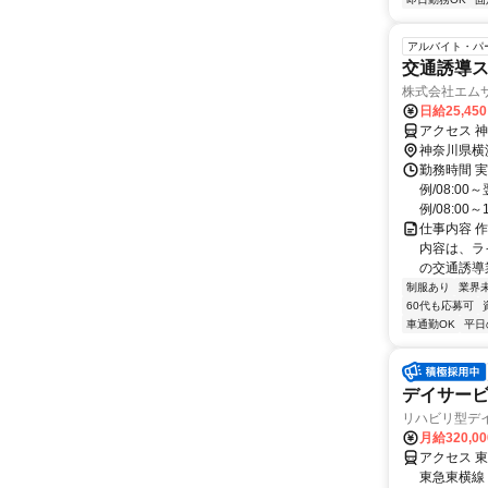
アルバイト・パ
交通誘導
株式会社エム
日給25,45
アクセス 
神奈川県横
勤務時間 実
例/08:0
例/08:00～1
仕事内容 
内容は、ラ
の交通誘導
制服あり
業界
60代も応募可
車通勤OK
平日
デイサー
リハビリ型デ
月給320,0
アクセス 
東急東横線