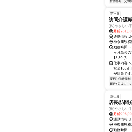
育休あり
交通
正社員
訪問介護
(株)やさしい
月給261,0
通勤情報 
神奈川県横
勤務時間 ・
ヶ月単位の変形
18:30 (3...
仕事内容 ＼
祝金10万円
が対象です。
変形労働時間制
駅近5分以内
シ
正社員
店長/訪問
(株)やさしい
月給296,0
通勤情報 
神奈川県横
勤務時間 ・