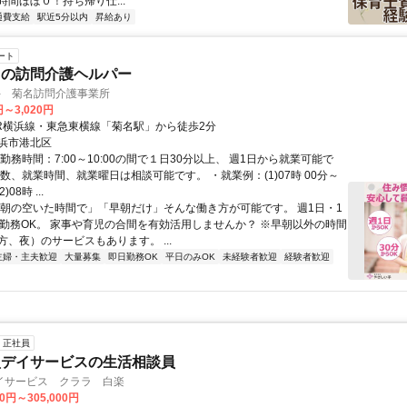
時間ほぼ０！持ち帰り仕...
通費支給
駅近5分以内
昇給あり
ート
トの訪問介護ヘルパー
手 菊名訪問介護事業所
円～3,020円
JR横浜線・東急東横線「菊名駅」から徒歩2分
浜市港北区
勤務時間：7:00～10:00の間で１日30分以上、 週1日から就業可能で
数、就業時間、就業曜日は相談可能です。 ・就業例：(1)07時 00分～
)08時 ...
「朝の空いた時間で」「早朝だけ」そんな働き方が可能です。 週1日・1
ら勤務OK。 家事や育児の合間を有効活用しませんか？ ※早朝以外の時間
、夜）のサービスもあります。 ...
主婦・主夫歓迎
大量募集
即日勤務OK
平日のみOK
未経験者歓迎
経験者歓迎
正社員
型デイサービスの生活相談員
イサービス クララ 白楽
00円～305,000円