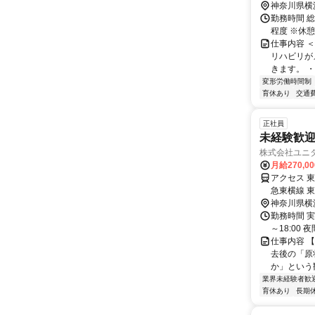
分、東白楽
神奈川県横
勤務時間 総
程度 ※休
仕事内容 
リハビリが
きます。 ・
変形労働時間制
育休あり
交通
正社員
未経験歓迎
株式会社ユニ
月給270,0
アクセス 
急東横線 
神奈川県横
勤務時間 実
～18:00
仕事内容 
去後の「原
か」という
業界未経験者歓
育休あり
長期