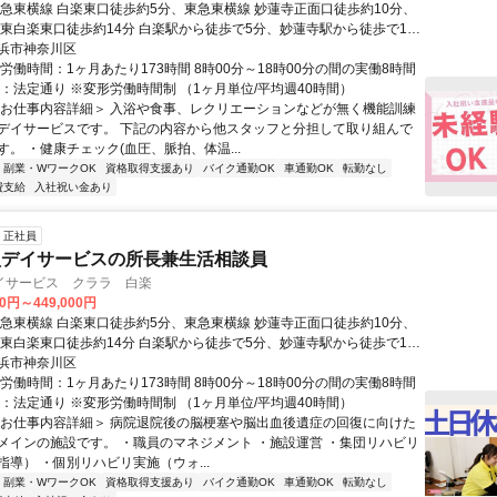
東急東横線 白楽東口徒歩約5分、東急東横線 妙蓮寺正面口徒歩約10分、
 東白楽東口徒歩約14分 白楽駅から徒歩で5分、妙蓮寺駅から徒歩で11
駅から徒歩で13分
浜市神奈川区
労働時間：1ヶ月あたり173時間 8時00分～18時00分の間の実働8時間
憩：法定通り ※変形労働時間制 （1ヶ月単位/平均週40時間）
＜お仕事内容詳細＞ 入浴や食事、レクリエーションなどが無く機能訓練
デイサービスです。 下記の内容から他スタッフと分担して取り組んで
。 ・健康チェック(血圧、脈拍、体温...
副業・WワークOK
資格取得支援あり
バイク通勤OK
車通勤OK
転勤なし
費支給
入社祝い金あり
正社員
型デイサービスの所長兼生活相談員
イサービス クララ 白楽
00円～449,000円
東急東横線 白楽東口徒歩約5分、東急東横線 妙蓮寺正面口徒歩約10分、
 東白楽東口徒歩約14分 白楽駅から徒歩で5分、妙蓮寺駅から徒歩で11
駅から徒歩で13分
浜市神奈川区
労働時間：1ヶ月あたり173時間 8時00分～18時00分の間の実働8時間
憩：法定通り ※変形労働時間制 （1ヶ月単位/平均週40時間）
＜お仕事内容詳細＞ 病院退院後の脳梗塞や脳出血後遺症の回復に向けた
メインの施設です。 ・職員のマネジメント ・施設運営 ・集団リハビリ
導） ・個別リハビリ実施（ウォ...
副業・WワークOK
資格取得支援あり
バイク通勤OK
車通勤OK
転勤なし