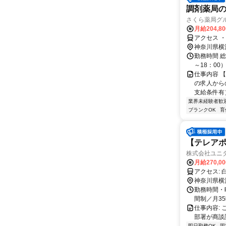
調剤薬局
さくら薬局グ
月給204,8
アクセス 
神奈川県横
勤務時間 総
～18：00
仕事内容 
の求人から
支給条件有）
業界未経験者歓
ブランクOK
育
【テレアポ
株式会社ユニ
月給270,0
ア
神奈川県横
勤務時間・曜
間制／月35
仕事内容:
部署が商談
即日勤務OK
固