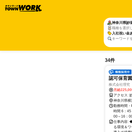
神奈川県
妙
職種を選択
入社祝い金
キーワード
34件
認可保育
株式会社理究
月給225,0
ア
神奈川県横
勤務時間・
時間 6：4
00～16：00 
仕事内容:
る環境＆ワー