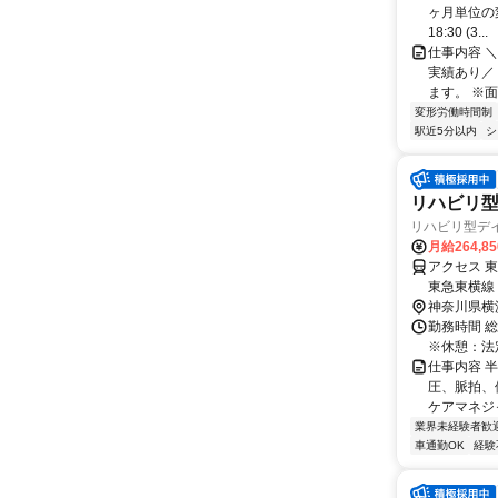
ヶ月単位の変形
18:30 (3...
仕事内容 ＼
実績あり／
ます。 ※面
変形労働時間制
駅近5分以内
シ
リハビリ
リハビリ型デ
月給264,8
アクセス 
東急東横線
分、東白楽
神奈川県横
勤務時間 総
※休憩：法
仕事内容 
圧、脈拍、
ケアマネジャ
業界未経験者歓
車通勤OK
経験