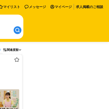
マイリスト
メッセージ
マイページ
求人掲載のご相談
存
関連度順