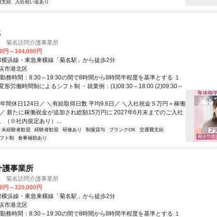
費支給
入社祝い金あり
職
手 菊名訪問介護事業所
00円～344,000円
JR横浜線・東急東横線「菊名駅」から徒歩2分
浜市港北区
勤務時間：8:30～19:30の間で8時間から8時間半程度を基準とする １
労働時間制によるシフト制 ・就業例：(1)08:30～18:00 (2)09:30～
年間休日124日／ ＼有給取得日数 平均9.6日／ ＼入社祝金５万円＋稼働
／ 新たに稼働祝金が追加され総額15万円に 2027年6月末までのご入社
（※社内規定あり）...
未経験者歓迎
経験者歓迎
研修あり
制服貸与
ブランクOK
交通費支給
フト制
食事補助あり
介護事業所
手 菊名訪問介護事業所
00円～320,000円
JR横浜線・東急東横線「菊名駅」から徒歩2分
浜市港北区
勤務時間：8:30～19:30の間で8時間から8時間半程度を基準とする １