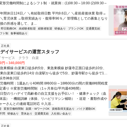
労働時間制によるシフト制 ・就業例：(1)08:30～18:00 (2)09:30～
年間休日124日／ ＼有給取得日数 平均9.6日／ ＼産前産後休業 取得→
 ＼育児休業 →取得実績あり・復帰率96％／ 管理職としての募集となり
接の所感を通して、ま...
即日勤務OK
未経験者歓迎
経験者歓迎
研修あり
ブランクOK
交通費支給
フト制
食事補助あり
正社員
型デイサービスの運営スタッフ
イサービス クララ 白楽
50円～340,000円
東急東横線 白楽東口徒歩約5分、東急東横線 妙蓮寺正面口徒歩約10分、
 東白楽東口徒歩約14分 白楽駅から徒歩で5分、妙蓮寺駅から徒歩で11
駅から徒歩で13分
浜市神奈川区
労働時間：1週あたり40時間 8時00分～18時00分の間の実働8時間程度
定通り ※変形労働時間制 （1ヶ月単位/平均週40時間）
半日型のリハデイで高齢者の自立支援をお手伝い！ ・健康チェック（血
体温） ・機能訓練（体操、リハビリマシン補助） ・送迎 ・書類作成や
ーさんとの連絡電話対応 ※入浴...
迎
変形労働時間制
副業・WワークOK
資格取得支援あり
バイク通勤OK
不問
研修あり
育休あり
交通費支給
入社祝い金あり
正社員