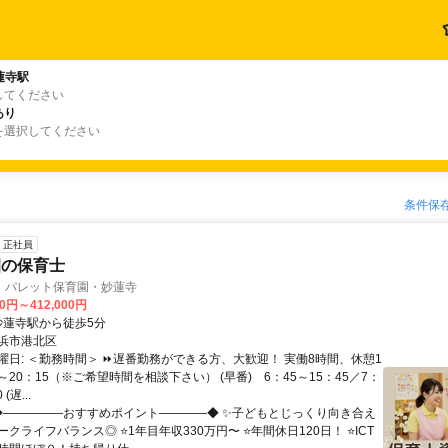
蓮寺駅
してください
あり
を選択してください
条件保
正社員
園の保育士
 パレット保育園・妙蓮寺
00円～412,000円
クセス: 妙蓮寺駅から徒歩5分
浜市港北区
曜日: ＜勤務時間＞ ⏩遅番勤務ができる方、大歓迎！ 実働8時間、休憩1
5～20：15（※ご希望時間を相談下さい） (早番) 6：45～15：45／7：
(遅...
 ◆―――――おすすめポイント――――◆ ✨子どもとじっくり向き合え
クライフバランス◎ ⭐1年目年収330万円〜 ⭐年間休日120日！ ⭐ICT