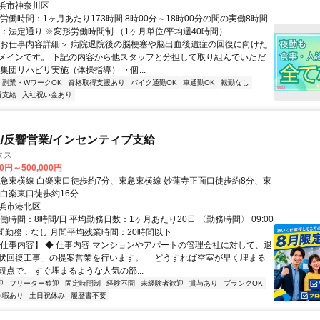
駅から徒歩で13分
浜市神奈川区
労働時間：1ヶ月あたり173時間 8時00分～18時00分の間の実働8時間
憩：法定通り ※変形労働時間制 （1ヶ月単位/平均週40時間）
＜お仕事内容詳細＞ 病院退院後の脳梗塞や脳出血後遺症の回復に向けた
メインです。 下記の内容から他スタッフと分担して取り組んでいただ
集団リハビリ実施（体操指導） ・個...
副業・WワークOK
資格取得支援あり
バイク通勤OK
車通勤OK
転勤なし
費支給
入社祝い金あり
/反響営業/インセンティブ支給
タス
00円～500,000円
東急東横線 白楽東口徒歩約7分、東急東横線 妙蓮寺正面口徒歩約8分、東
東白楽東口徒歩約16分
浜市港北区
働時間：8時間/日 平均勤務日数：1ヶ月あたり20日 〈勤務時間〉 09:00
 夜間勤務：なし 月間平均残業時間：20時間以下
【仕事内容】 ◆ 仕事内容 マンションやアパートの管理会社に対して、退
状回復工事」の提案営業を行います。 「どうすれば空室が早く埋まる
観点で、 すぐ埋まるような人気の部...
迎
フリーター歓迎
固定時間制
経験不問
未経験者歓迎
賞与あり
ブランクOK
休暇あり
土日祝休み
履歴書不要