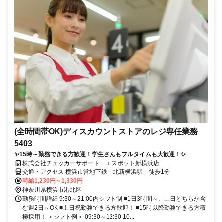
(全時間帯OK)ディスカウントストアのレジ専任業務
5403
✨15時～勤務できる方歓迎！学生さんもフルタイムも大歓迎！✨
株式会社チェッカーサポート エスポット新横浜店
交通・アクセス 横浜市営地下鉄「北新横浜駅」徒歩1分
時給1,230円～1,330円
神奈川県横浜市港北区
勤務時間詳細 9:30～21:00内シフト制 ■1日3時間～、土日どちらか含
む週2日～OK ■土日祝勤務できる方歓迎！ ■15時以降勤務できる方積
極採用！ ＜シフト例＞ 09:30～12:30 10...