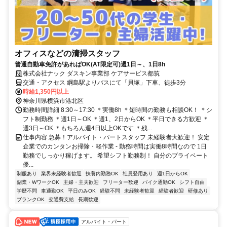
オフィスなどの清掃スタッフ
普通自動車免許があればOK(AT限定可)週1日～、1日8h
株式会社ナック ダスキン事業部 ケアサービス都筑
交通・アクセス 綱島駅よりバスにて「貝塚」下車、徒歩3分
時給1,350円以上
神奈川県横浜市港北区
勤務時間詳細 8:30～17:30 ＊実働8h ＊短時間の勤務も相談OK！ ＊シ
フト制勤務 ＊週1日～OK ＊週1、2日からOK ＊平日できる方歓迎 ＊
週3日～OK ＊もちろん週4日以上OKです ＊残...
仕事内容 急募！アルバイト・パートスタッフ 未経験者大歓迎！ 安定
企業でのカンタンお掃除・軽作業 - 勤務時間は実働8時間なので 1日
勤務でしっかり稼げます。 希望シフト勤務制！ 自分のプライベート
優...
制服あり
業界未経験者歓迎
扶養内勤務OK
社員登用あり
週1日からOK
副業・WワークOK
主婦・主夫歓迎
フリーター歓迎
バイク通勤OK
シフト自由
学歴不問
車通勤OK
平日のみOK
経験不問
未経験者歓迎
経験者歓迎
研修あり
ブランクOK
交通費支給
長期歓迎
アルバイト・パート