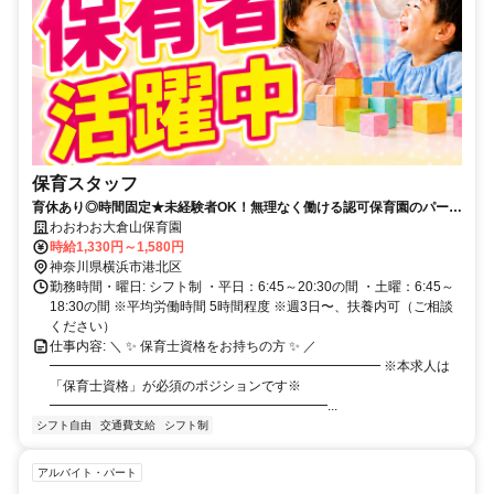
保育スタッフ
育休あり◎時間固定★未経験者OK！無理なく働ける認可保育園のパート
保育士
わおわお大倉山保育園
時給1,330円～1,580円
神奈川県横浜市港北区
勤務時間・曜日: シフト制 ・平日：6:45～20:30の間 ・土曜：6:45～
18:30の間 ※平均労働時間 5時間程度 ※週3日〜、扶養内可（ご相談
ください）
仕事内容: ＼ ✨ 保育士資格をお持ちの方 ✨ ／
━━━━━━━━━━━━━━━━━━━━━━━━━ ※本求人は
「保育士資格」が必須のポジションです※
━━━━━━━━━━━━━━━━━━━━━...
シフト自由
交通費支給
シフト制
アルバイト・パート