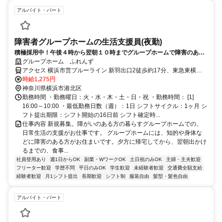
アルバイト・パート
障害者グループホームの生活支援員(夜勤)
積極採用中！午後４時から翌朝１０時までグループホームで障害のある
方の支援の仕事、意欲のある方大歓迎。
グループホーム ふれんず
アクセス 横浜市営ブルーライン 新羽出口2徒歩約17分、東急東横線
綱島西口徒歩約19分
時給1,275円
神奈川県横浜市港北区
勤務時間 ・勤務曜日：火・水・木・土・日・祝 ・勤務時間： [1]
16:00～10:00 ・最低勤務日数（週）：1日 シフトサイクル：1ヶ月 シ
フト提出期限：シフト開始の16日前 シフト確定時...
仕事内容 新規募集。障がいのある方の暮らすグループホームでの、
日常生活の支援がお仕事です。 グループホームには、知的や身体な
どに障害のある方がお住まいです。夕方に帰宅してから、翌朝出かけ
るまでの、食事...
社員登用あり
週1日からOK
副業・WワークOK
土日祝のみOK
主婦・主夫歓迎
フリーター歓迎
学歴不問
平日のみOK
学生歓迎
未経験者歓迎
交通費全額支給
経験者歓迎
月1シフト提出
長期歓迎
シフト制
服装自由
髪型・髪色自由
アルバイト・パート