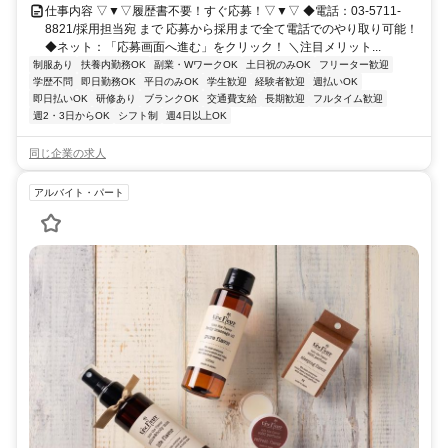
仕事内容 ▽▼▽履歴書不要！すぐ応募！▽▼▽ ◆電話：03-5711-
8821/採用担当宛 まで 応募から採用まで全て電話でのやり取り可能！
◆ネット：「応募画面へ進む」をクリック！ ＼注目メリット...
制服あり
扶養内勤務OK
副業・WワークOK
土日祝のみOK
フリーター歓迎
学歴不問
即日勤務OK
平日のみOK
学生歓迎
経験者歓迎
週払いOK
即日払いOK
研修あり
ブランクOK
交通費支給
長期歓迎
フルタイム歓迎
週2・3日からOK
シフト制
週4日以上OK
同じ企業の求人
アルバイト・パート