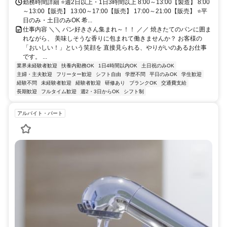
勤務時間詳細 ⭐週2日以上・1日3時間以上 8:00～13:00【製造】 8:00
～13:00【販売】 13:00～17:00【販売】 17:00～21:00【販売】 ⭐平
日のみ・土日のみOK 希...
仕事内容 ＼＼ パン好きさん集まれ～！！ ／／ 焼きたてのパンに囲ま
れながら、 美味しそうな香りに包まれて働きませんか？ お客様の
「おいしい！」という笑顔を 直接見られる、やりがいのあるお仕事
です。 ...
業界未経験者歓迎
扶養内勤務OK
1日4時間以内OK
土日祝のみOK
主婦・主夫歓迎
フリーター歓迎
シフト自由
学歴不問
平日のみOK
学生歓迎
経験不問
未経験者歓迎
経験者歓迎
研修あり
ブランクOK
交通費支給
長期歓迎
フルタイム歓迎
週2・3日からOK
シフト制
アルバイト・パート