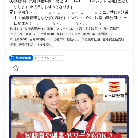
勤務時間詳細 勤務時間：火 金 9：00～11：00 ※シフト時間は固定と
なります ※祝日はお休みとなります
仕事内容 ・…━━━☆・ …━━━☆・ …━━━☆ シニア世代も活躍
中！ 健康管理をしながら稼げる！ ＷワークOK！扶養内勤務OK！ 土
日祝休み！ ・…━━━☆・ …━━━☆・ …━━━☆ ...
制服あり
扶養内勤務OK
副業・WワークOK
主婦・主夫歓迎
60代も応募可
フリーター歓迎
バイク通勤OK
早朝
シフト自由
学歴不問
車通勤OK
即日勤務OK
固定時間制
平日のみOK
転勤なし
未経験者歓迎
交通費全額支給
午前
経験者歓迎
ネイルOK
アルバイト・パート