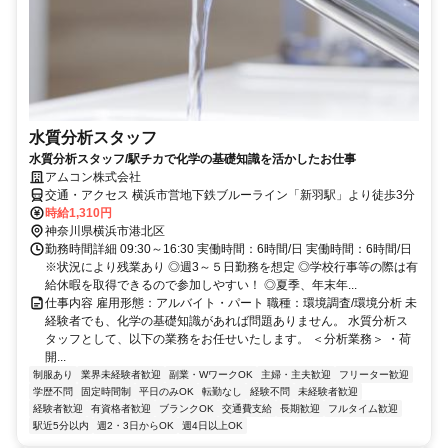
水質分析スタッフ
水質分析スタッフ/駅チカで化学の基礎知識を活かしたお仕事
アムコン株式会社
交通・アクセス 横浜市営地下鉄ブルーライン「新羽駅」より徒歩3分
時給1,310円
神奈川県横浜市港北区
勤務時間詳細 09:30～16:30 実働時間：6時間/日 実働時間：6時間/日
※状況により残業あり ◎週3～５日勤務を想定 ◎学校行事等の際は有
給休暇を取得できるので参加しやすい！ ◎夏季、年末年...
仕事内容 雇用形態：アルバイト・パート 職種：環境調査/環境分析 未
経験者でも、化学の基礎知識があれば問題ありません。 水質分析ス
タッフとして、以下の業務をお任せいたします。 ＜分析業務＞ ・荷
開...
制服あり
業界未経験者歓迎
副業・WワークOK
主婦・主夫歓迎
フリーター歓迎
学歴不問
固定時間制
平日のみOK
転勤なし
経験不問
未経験者歓迎
経験者歓迎
有資格者歓迎
ブランクOK
交通費支給
長期歓迎
フルタイム歓迎
駅近5分以内
週2・3日からOK
週4日以上OK