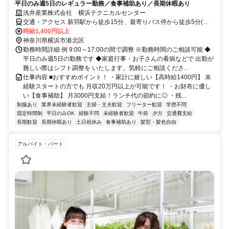
平日のみ週5日のレギュラー勤務／食事補助あり／長期休暇あり
浅井産業株式会社 横浜テクニカルセンター
交通・アクセス 新羽駅から徒歩15分、最寄りバス停から徒歩5分(綱
島駅～新羽駅間)
時給1,400円以上
神奈川県横浜市港北区
勤務時間詳細 例 9:00～17:00の間で調整 ※勤務時間のご相談可能 ◆
平日のみ週5日の勤務です ◆家庭行事・お子さんの看病などで 出勤が
難しい際はシフト調整を いたします。気軽にご相談くださ...
仕事内容 ■おすすめポイント！ ・家計に嬉しい【高時給1400円】 未
経験スタートの方でも 月収20万円以上が可能です！ ・お財布に優し
い【食事補助】 月3000円支給！ランチ代の節約に◎ ・残...
制服あり
業界未経験者歓迎
主婦・主夫歓迎
フリーター歓迎
学歴不問
固定時間制
平日のみOK
経験不問
未経験者歓迎
午前
夕方
交通費支給
長期歓迎
長期休暇あり
土日祝休み
食事補助あり
髪型・髪色自由
アルバイト・パート