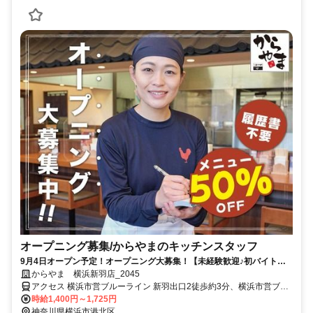
オープニング募集/からやまのキッチンスタッフ
9月4日オープン予定！オープニング大募集！【未経験歓迎♪初バイト・
ブランクOK】週2日～＆1日3時間～むりなく働く♪◆副業・Wワーク可
からやま 横浜新羽店_2045
◆主婦（夫）さん・学生さん・フリーターさん活躍中◆まかないはボリ
アクセス 横浜市営ブルーライン 新羽出口2徒歩約3分、横浜市営ブル
ューム満点＆半額♪◆面接時は履歴書不要
ーライン 北新横浜出入口1徒歩約16分、東急新横浜線 新横浜10番口
時給1,400円～1,725円
徒歩約32分 横浜市営ブルーライン「新羽」駅出口2より徒歩3分、バ
神奈川県横浜市港北区