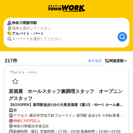
神奈川県
新羽駅
職種を選択してください
アルバイト・パート
キーワードを選択してください
217件
条件保存
関連度順
アルバイト・パート
居酒屋 ホールスタッフ兼調理スタッフ オープニン
グスタッフ
【8/15OPEN】新羽駅徒歩1分の大衆居酒屋《週1日・4h〜》ホール兼キ
ッチンオープニング募集
郷
アクセス: 横浜市営地下鉄ブルーライン 新羽駅 徒歩1分 ※自転車通勤
可
時給1,350円以上
神奈川県横浜市港北区
勤務時間・曜日: 営業時間＞17:00～24:00 勤務時間＞15:00〜24:00