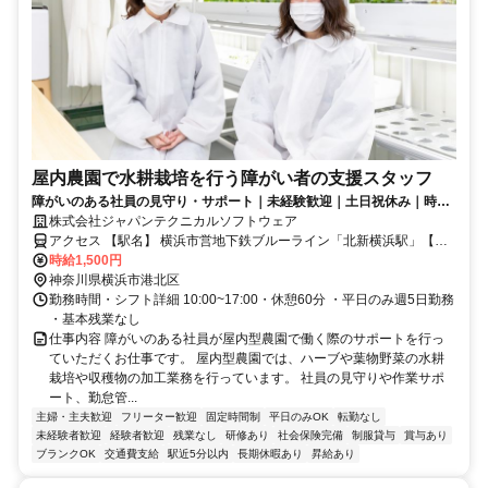
屋内農園で水耕栽培を行う障がい者の支援スタッフ
障がいのある社員の見守り・サポート｜未経験歓迎｜土日祝休み｜時給
1,500円
株式会社ジャパンテクニカルソフトウェア
アクセス 【駅名】 横浜市営地下鉄ブルーライン「北新横浜駅」【ア
クセス】 横浜市営地下鉄ブルーライン「北新横浜駅」より徒歩 3分
時給1,500円
神奈川県横浜市港北区
勤務時間・シフト詳細 10:00~17:00・休憩60分 ・平日のみ週5日勤務
・基本残業なし
仕事内容 障がいのある社員が屋内型農園で働く際のサポートを行っ
ていただくお仕事です。 屋内型農園では、ハーブや葉物野菜の水耕
栽培や収穫物の加工業務を行っています。 社員の見守りや作業サポ
ート、勤怠管...
主婦・主夫歓迎
フリーター歓迎
固定時間制
平日のみOK
転勤なし
未経験者歓迎
経験者歓迎
残業なし
研修あり
社会保険完備
制服貸与
賞与あり
ブランクOK
交通費支給
駅近5分以内
長期休暇あり
昇給あり