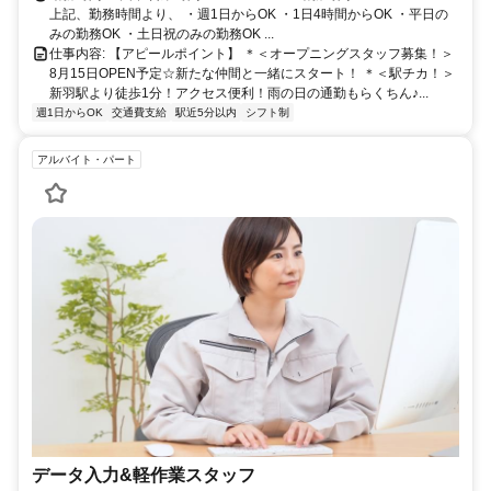
上記、勤務時間より、 ・週1日からOK ・1日4時間からOK ・平日の
みの勤務OK ・土日祝のみの勤務OK ...
仕事内容: 【アピールポイント】 ＊＜オープニングスタッフ募集！＞
8月15日OPEN予定☆新たな仲間と一緒にスタート！ ＊＜駅チカ！＞
新羽駅より徒歩1分！アクセス便利！雨の日の通勤もらくちん♪...
週1日からOK
交通費支給
駅近5分以内
シフト制
アルバイト・パート
データ入力&軽作業スタッフ