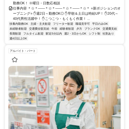
勤務OK！ ※曜日・日数応相談
仕事内容 ＊☆＊――＊☆＊――＊☆＊――＊☆＊ ⭐新ポジションのオ
ープニング⭐ ✋週2日～勤務OK◎ ✋早朝＆土日は時給UP！ ✋20代～
40代男性活躍中！ ✋こつこつ・もくもく作業！ ...
扶養内勤務OK
主婦・主夫歓迎
フリーター歓迎
職場見学可
平日のみOK
未経験者歓迎
交通費全額支給
午前
経験者歓迎
夕方
ブランクOK
交通費支給
長期歓迎
フルタイム歓迎
駅近5分以内
週2・3日からOK
シフト制
社割あり
週4日以上OK
アルバイト・パート