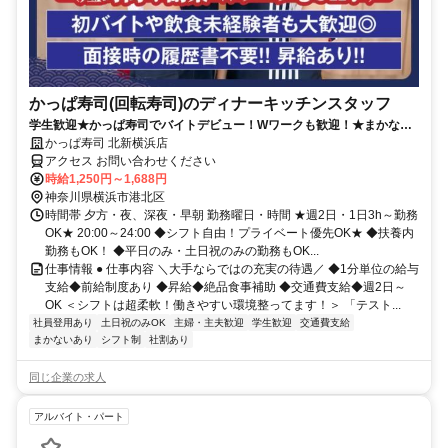
かっぱ寿司(回転寿司)のディナーキッチンスタッフ
学生歓迎★かっぱ寿司でバイトデビュー！Wワークも歓迎！★まかない
有★短時間OK★履歴書不要
かっぱ寿司 北新横浜店
アクセス お問い合わせください
時給1,250円～1,688円
神奈川県横浜市港北区
時間帯 夕方・夜、深夜・早朝 勤務曜日・時間 ★週2日・1日3h～勤務
OK★ 20:00～24:00 ◆シフト自由！プライベート優先OK★ ◆扶養内
勤務もOK！ ◆平日のみ・土日祝のみの勤務もOK...
仕事情報 ● 仕事内容 ＼大手ならではの充実の待遇／ ◆1分単位の給与
支給◆前給制度あり ◆昇給◆絶品食事補助 ◆交通費支給◆週2日～
OK ＜シフトは超柔軟！働きやすい環境整ってます！＞ 「テスト...
社員登用あり
土日祝のみOK
主婦・主夫歓迎
学生歓迎
交通費支給
まかないあり
シフト制
社割あり
同じ企業の求人
アルバイト・パート