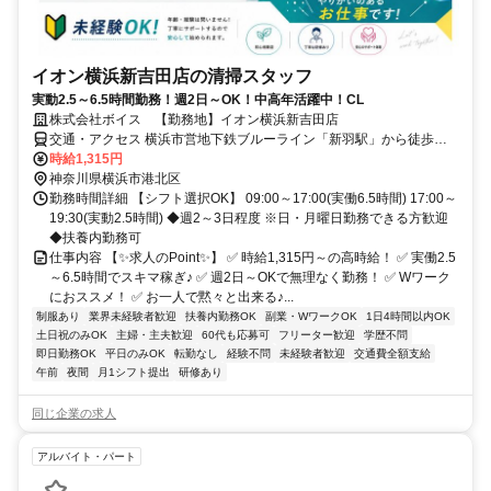
イオン横浜新吉田店の清掃スタッフ
実動2.5～6.5時間勤務！週2日～OK！中高年活躍中！CL
株式会社ボイス 【勤務地】イオン横浜新吉田店
交通・アクセス 横浜市営地下鉄ブルーライン「新羽駅」から徒歩約
10分
時給1,315円
神奈川県横浜市港北区
勤務時間詳細 【シフト選択OK】 09:00～17:00(実働6.5時間) 17:00～
19:30(実動2.5時間) ◆週2～3日程度 ※日・月曜日勤務できる方歓迎
◆扶養内勤務可
仕事内容 【✨求人のPoint✨】 ✅ 時給1,315円～の高時給！ ✅ 実働2.5
～6.5時間でスキマ稼ぎ♪ ✅ 週2日～OKで無理なく勤務！ ✅ Wワーク
におススメ！ ✅ お一人で黙々と出来る♪...
制服あり
業界未経験者歓迎
扶養内勤務OK
副業・WワークOK
1日4時間以内OK
土日祝のみOK
主婦・主夫歓迎
60代も応募可
フリーター歓迎
学歴不問
即日勤務OK
平日のみOK
転勤なし
経験不問
未経験者歓迎
交通費全額支給
午前
夜間
月1シフト提出
研修あり
同じ企業の求人
アルバイト・パート