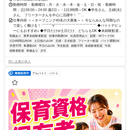
ス停「新羽町」下車すぐ
勤務時間 ・勤務曜日：月・火・水・木・金・土・日・祝 ・勤務時
間： [1] 09:00～24:00 週2日～・1日3時間～OK ◆学生さん、主婦(夫)
さん、 フリーターさんを中心に活躍中！ ￣...
仕事内容 ＜＜オープニング40名の大募集＞＞ 今ならみんな同期なの
で楽しく働ける！ ￣￣￣V￣￣￣￣￣￣￣￣￣￣￣￣ ◆バイトデビュ
ーにもおすすめ♪ ◆平日だけor土日だけ、どちらもOK ◆未経験歓迎...
制服あり
業界未経験者歓迎
扶養内勤務OK
社員登用あり
副業・WワークOK
1日4時間以内OK
土日祝のみOK
主婦・主夫歓迎
フリーター歓迎
バイク通勤OK
学歴不問
車通勤OK
平日のみOK
学生歓迎
経験不問
未経験者歓迎
午前
経験者歓迎
研修あり
夕方
同じ企業の求人
アルバイト・パート