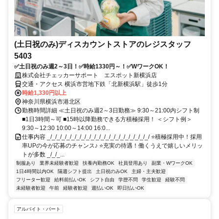
(土日祝のみ)ディスカウントストアのレジスタッフ
5403
✅土日祝のみ週2～3日！✅時給1330円～！✅WワークOK！
株式会社チェッカーサポート エスポット新横浜店
交通・アクセス 横浜市営地下鉄「北新横浜駅」徒歩1分
時給1,330円以上
神奈川県横浜市港北区
勤務時間詳細 ≪土日祝のみ週2～3日勤務≫ 9:30～21:00内シフト制
■1日3時間～可 ■15時以降勤務できる方積極採用！ ＜シフト例＞
9:30～12:30 10:00～14:00 16:0...
仕事内容 _/_/_/_/_/_/_/_/_/_/_/_/_/_/_/_/_/_/_/_/_/ ⭐積極採用中！採用
率UPの今が応募のチャンス♪ ⭐充実の待遇！働くうえで嬉しいメリッ
トが多数 _/_/_...
制服あり
業界未経験者歓迎
扶養内勤務OK
社員登用あり
副業・WワークOK
1日4時間以内OK
隔週シフト提出
土日祝のみOK
主婦・主夫歓迎
フリーター歓迎
給料前払いOK
シフト自由
学歴不問
学生歓迎
経験不問
未経験者歓迎
午前
経験者歓迎
週払いOK
即日払いOK
アルバイト・パート