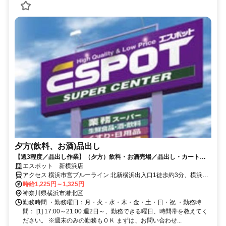
夕方(飲料、お酒)品出し
【週3程度／品出し作業】（夕方）飲料・お酒売場／品出し・カート回
収のお仕事
エスポット 新横浜店
アクセス 横浜市営ブルーライン 北新横浜出入口1徒歩約3分、横浜市
営ブルーライン 新横浜10番口徒歩約15分、横浜市営ブルーライン 新
時給1,225円～1,325円
羽出口1徒歩約16分
神奈川県横浜市港北区
勤務時間 ・勤務曜日：月・火・水・木・金・土・日・祝 ・勤務時
間： [1] 17:00～21:00 週2日～、勤務できる曜日、時間帯を教えてく
ださい。 ※週末のみの勤務もＯＫ まずは、お問い合わせ...