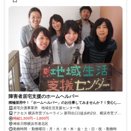
障害者居宅支援のホームヘルパー
積極採用中！「ホームヘルパー」のお仕事してみませんか？！安心して
働ける環境をご用意します！
居宅介護事業所 地域生活支援センター海
アクセス 横浜市営ブルーライン 新羽出口1徒歩約2分、横浜市営ブル
ーライン 北新横浜出入口1徒歩約12分、横浜市営ブルーライン 仲町
時給1,300円～1,800円
台出口1徒歩約38分
神奈川県横浜市港北区
勤務時間 ・勤務曜日：月・火・水・木・金・土・日・祝 ・勤務時