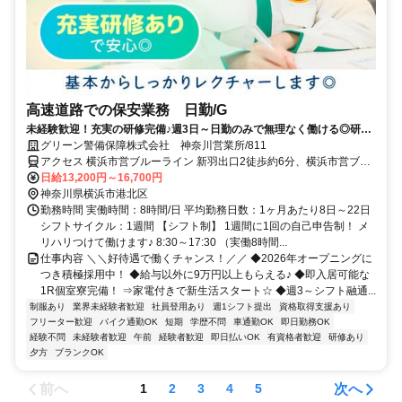
高速道路での保安業務 日勤/G
未経験歓迎！充実の研修完備♪週3日～日勤のみで無理なく働ける◎研修
中から日払い可能！
グリーン警備保障株式会社 神奈川営業所/811
アクセス 横浜市営ブルーライン 新羽出口2徒歩約6分、横浜市営ブル
ーライン 北新横浜出入口1徒歩約18分、東急東横線 大倉山（神奈川
日給13,200円～16,700円
県）西口徒歩約30分 新羽駅周辺の現場★直行直帰OK★神奈川県内に
神奈川県横浜市港北区
現場多数
勤務時間 実働時間：8時間/日 平均勤務日数：1ヶ月あたり8日～22日
シフトサイクル：1週間 【シフト制】 1週間に1回の自己申告制！ メ
リハリつけて働けます♪ 8:30～17:30 （実働8時間...
仕事内容 ＼＼好待遇で働くチャンス！／／ ◆2026年オープニングに
つき積極採用中！ ◆給与以外に9万円以上もらえる♪ ◆即入居可能な
1R個室寮完備！ ⇒家電付きで新生活スタート☆ ◆週3～シフト融通...
制服あり
業界未経験者歓迎
社員登用あり
週1シフト提出
資格取得支援あり
フリーター歓迎
バイク通勤OK
短期
学歴不問
車通勤OK
即日勤務OK
経験不問
未経験者歓迎
午前
経験者歓迎
即日払いOK
有資格者歓迎
研修あり
夕方
ブランクOK
前へ
次へ
1
2
3
4
5