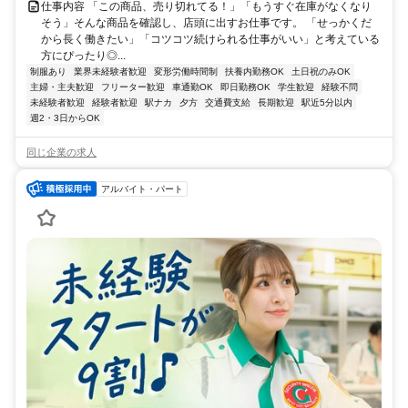
仕事内容 「この商品、売り切れてる！」「もうすぐ在庫がなくなり
そう」そんな商品を確認し、店頭に出すお仕事です。 「せっかくだ
から長く働きたい」「コツコツ続けられる仕事がいい」と考えている
方にぴったり◎...
制服あり
業界未経験者歓迎
変形労働時間制
扶養内勤務OK
土日祝のみOK
主婦・主夫歓迎
フリーター歓迎
車通勤OK
即日勤務OK
学生歓迎
経験不問
未経験者歓迎
経験者歓迎
駅ナカ
夕方
交通費支給
長期歓迎
駅近5分以内
週2・3日からOK
同じ企業の求人
アルバイト・パート