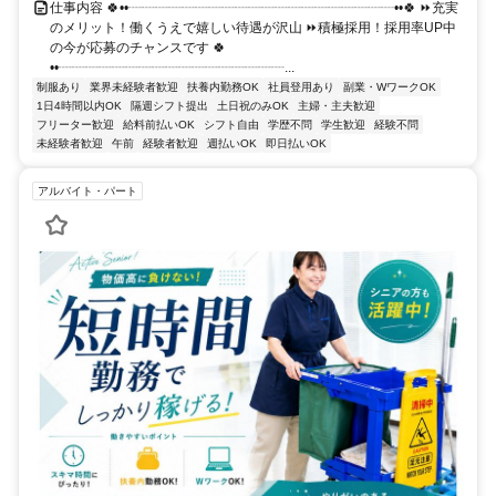
仕事内容 🍀••┈┈┈┈┈┈┈┈┈┈┈┈┈┈┈┈┈┈┈┈••🍀 ⏩充実
のメリット！働くうえで嬉しい待遇が沢山 ⏩積極採用！採用率UP中
の今が応募のチャンスです 🍀
••┈┈┈┈┈┈┈┈┈┈┈┈┈┈┈┈┈...
制服あり
業界未経験者歓迎
扶養内勤務OK
社員登用あり
副業・WワークOK
1日4時間以内OK
隔週シフト提出
土日祝のみOK
主婦・主夫歓迎
フリーター歓迎
給料前払いOK
シフト自由
学歴不問
学生歓迎
経験不問
未経験者歓迎
午前
経験者歓迎
週払いOK
即日払いOK
アルバイト・パート