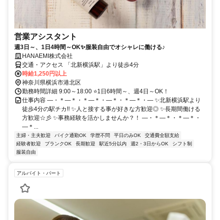
営業アシスタント
週3日～、1日4時間～OK✨服装自由でオシャレに働ける♪
HANAEMI株式会社
交通・アクセス 「北新横浜駅」より徒歩4分
時給1,250円以上
神奈川県横浜市港北区
勤務時間詳細 9:00～18:00 ⭐1日6時間～、週4日～OK！
仕事内容 ―・＊―＊・＊―＊・―＊・＊―＊・― ✨北新横浜駅より
徒歩4分の駅チカ!! ✨人と接する事が好きな方歓迎◎ ✨長期間働ける
方歓迎☆彡 ✨事務経験を活かしませんか？！ ―・＊―＊・＊―＊・
―＊...
主婦・主夫歓迎
バイク通勤OK
学歴不問
平日のみOK
交通費全額支給
経験者歓迎
ブランクOK
長期歓迎
駅近5分以内
週2・3日からOK
シフト制
服装自由
アルバイト・パート