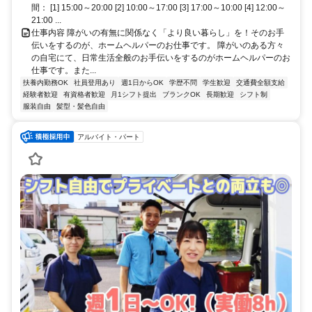
間： [1] 15:00～20:00 [2] 10:00～17:00 [3] 17:00～10:00 [4] 12:00～
21:00 ...
仕事内容 障がいの有無に関係なく「より良い暮らし」を！そのお手
伝いをするのが、ホームヘルパーのお仕事です。 障がいのある方々
の自宅にて、日常生活全般のお手伝いをするのがホームヘルパーのお
仕事です。また...
扶養内勤務OK
社員登用あり
週1日からOK
学歴不問
学生歓迎
交通費全額支給
経験者歓迎
有資格者歓迎
月1シフト提出
ブランクOK
長期歓迎
シフト制
服装自由
髪型・髪色自由
アルバイト・パート