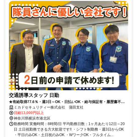
交通誘導スタッフ 日勤
★有給取得77.6％・週3日～OK・日払いOK・給与保証有・履歴書不要
★
ミカドセキュリティー株式会社 蒲田支社
日給13,000円以上
神奈川県横浜市港北区
勤務時間 実働時間：8時間/日 平均勤務日数：1ヶ月あたり12日～20
日 土日祝勤務できる方大歓迎です!! ・シフト制勤務・週3日からOK
・平日のみOK・土日祝のみOK ・WワークOK・フルタイム...