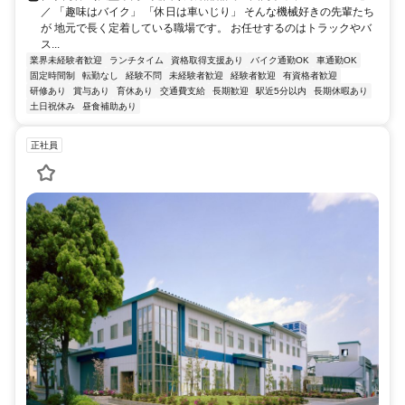
／ 「趣味はバイク」 「休日は車いじり」 そんな機械好きの先輩たち
が 地元で長く定着している職場です。 お任せするのはトラックやバ
ス...
業界未経験者歓迎
ランチタイム
資格取得支援あり
バイク通勤OK
車通勤OK
固定時間制
転勤なし
経験不問
未経験者歓迎
経験者歓迎
有資格者歓迎
研修あり
賞与あり
育休あり
交通費支給
長期歓迎
駅近5分以内
長期休暇あり
土日祝休み
昼食補助あり
正社員