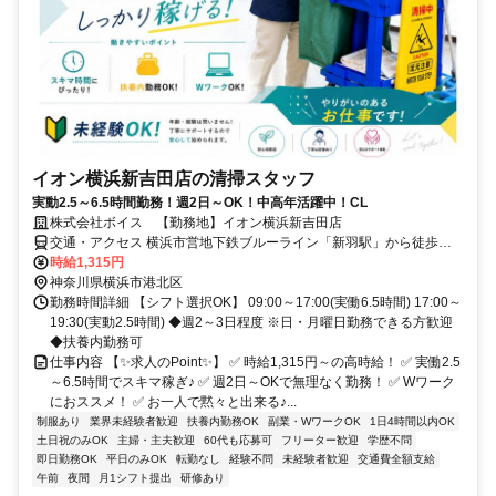
イオン横浜新吉田店の清掃スタッフ
実動2.5～6.5時間勤務！週2日～OK！中高年活躍中！CL
株式会社ボイス 【勤務地】イオン横浜新吉田店
交通・アクセス 横浜市営地下鉄ブルーライン「新羽駅」から徒歩約
10分
時給1,315円
神奈川県横浜市港北区
勤務時間詳細 【シフト選択OK】 09:00～17:00(実働6.5時間) 17:00～
19:30(実動2.5時間) ◆週2～3日程度 ※日・月曜日勤務できる方歓迎
◆扶養内勤務可
仕事内容 【✨求人のPoint✨】 ✅ 時給1,315円～の高時給！ ✅ 実働2.5
～6.5時間でスキマ稼ぎ♪ ✅ 週2日～OKで無理なく勤務！ ✅ Wワーク
におススメ！ ✅ お一人で黙々と出来る♪...
制服あり
業界未経験者歓迎
扶養内勤務OK
副業・WワークOK
1日4時間以内OK
土日祝のみOK
主婦・主夫歓迎
60代も応募可
フリーター歓迎
学歴不問
即日勤務OK
平日のみOK
転勤なし
経験不問
未経験者歓迎
交通費全額支給
午前
夜間
月1シフト提出
研修あり