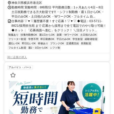
神奈川県横浜市港北区
勤務時間 実働時間：8時間/日 平均勤務日数：1ヶ月あたり4日～8日
土日祝勤務できる方大歓迎です!! ・シフト制勤務・週１日からOK ・
平日のみOK・土日祝のみOK ・WワークOK・フルタイム 自...
仕事内容 ▽▼▽履歴書不要！すぐ応募！▽▼▽ ◆電話：03-5711-
8821/採用担当宛 まで 応募から採用まで全て電話でのやり取り可能！
◆ネット：「応募画面へ進む」をクリック！ ＼注目メリット...
制服あり
扶養内勤務OK
週1日からOK
副業・WワークOK
土日祝のみOK
フリーター歓迎
学歴不問
即日勤務OK
平日のみOK
学生歓迎
経験者歓迎
週払いOK
即日払いOK
研修あり
ブランクOK
交通費支給
長期歓迎
フルタイム歓迎
週2・3日からOK
シフト制
同じ企業の求人
アルバイト・パート