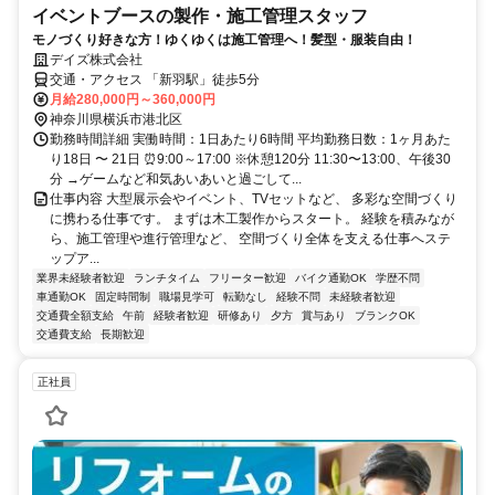
イベントブースの製作・施工管理スタッフ
モノづくり好きな方！ゆくゆくは施工管理へ！髪型・服装自由！
デイズ株式会社
交通・アクセス 「新羽駅」徒歩5分
月給280,000円～360,000円
神奈川県横浜市港北区
勤務時間詳細 実働時間：1日あたり6時間 平均勤務日数：1ヶ月あた
り18日 〜 21日 ⏰9:00～17:00 ※休憩120分 11:30〜13:00、午後30
分 →ゲームなど和気あいあいと過ごして...
仕事内容 大型展示会やイベント、TVセットなど、 多彩な空間づくり
に携わる仕事です。 まずは木工製作からスタート。 経験を積みなが
ら、施工管理や進行管理など、 空間づくり全体を支える仕事へステ
ップア...
業界未経験者歓迎
ランチタイム
フリーター歓迎
バイク通勤OK
学歴不問
車通勤OK
固定時間制
職場見学可
転勤なし
経験不問
未経験者歓迎
交通費全額支給
午前
経験者歓迎
研修あり
夕方
賞与あり
ブランクOK
交通費支給
長期歓迎
正社員