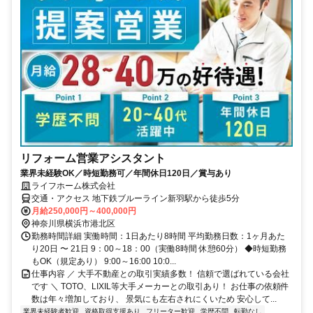
リフォーム営業アシスタント
業界未経験OK／時短勤務可／年間休日120日／賞与あり
ライフホーム株式会社
交通・アクセス 地下鉄ブルーライン新羽駅から徒歩5分
月給250,000円～400,000円
神奈川県横浜市港北区
勤務時間詳細 実働時間：1日あたり8時間 平均勤務日数：1ヶ月あた
り20日 〜 21日 9：00～18：00（実働8時間 休憩60分） ◆時短勤務
もOK（規定あり） 9:00～16:00 10:0...
仕事内容 ／ 大手不動産との取引実績多数！ 信頼で選ばれている会社
です ＼ TOTO、LIXIL等大手メーカーとの取引あり！ お仕事の依頼件
数は年々増加しており、 景気にも左右されにくいため 安心して...
業界未経験者歓迎
資格取得支援あり
フリーター歓迎
学歴不問
転勤なし