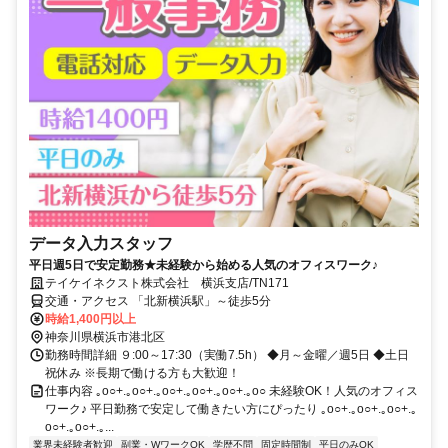
データ入力スタッフ
平日週5日で安定勤務★未経験から始める人気のオフィスワーク♪
テイケイネクスト株式会社 横浜支店/TN171
交通・アクセス 「北新横浜駅」～徒歩5分
時給1,400円以上
神奈川県横浜市港北区
勤務時間詳細 ９:00～17:30（実働7.5h） ◆月～金曜／週5日 ◆土日
祝休み ※長期で働ける方も大歓迎！
仕事内容 ｡o○+.｡o○+.｡o○+.｡o○+.｡o○+.｡o○ 未経験OK！人気のオフィス
ワーク♪ 平日勤務で安定して働きたい方にぴったり ｡o○+.｡o○+.｡o○+.｡
o○+.｡o○+.｡...
業界未経験者歓迎
副業・WワークOK
学歴不問
固定時間制
平日のみOK