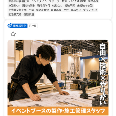
業界未経験者歓迎
ランチタイム
フリーター歓迎
バイク通勤OK
学歴不問
車通勤OK
固定時間制
職場見学可
転勤なし
経験不問
未経験者歓迎
交通費全額支給
午前
経験者歓迎
研修あり
夕方
賞与あり
ブランクOK
交通費支給
長期歓迎
正社員