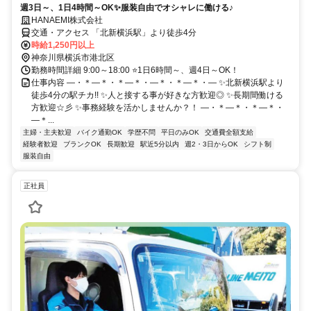
週3日～、1日4時間～OK✨服装自由でオシャレに働ける♪
HANAEMI株式会社
交通・アクセス 「北新横浜駅」より徒歩4分
時給1,250円以上
神奈川県横浜市港北区
勤務時間詳細 9:00～18:00 ⭐1日6時間～、週4日～OK！
仕事内容 ―・＊―＊・＊―＊・―＊・＊―＊・― ✨北新横浜駅より
徒歩4分の駅チカ!! ✨人と接する事が好きな方歓迎◎ ✨長期間働ける
方歓迎☆彡 ✨事務経験を活かしませんか？！ ―・＊―＊・＊―＊・
―＊...
主婦・主夫歓迎
バイク通勤OK
学歴不問
平日のみOK
交通費全額支給
経験者歓迎
ブランクOK
長期歓迎
駅近5分以内
週2・3日からOK
シフト制
服装自由
正社員