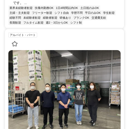
です。 ...
業界未経験者歓迎
扶養内勤務OK
1日4時間以内OK
土日祝のみOK
主婦・主夫歓迎
フリーター歓迎
シフト自由
学歴不問
平日のみOK
学生歓迎
経験不問
未経験者歓迎
経験者歓迎
研修あり
ブランクOK
交通費支給
長期歓迎
フルタイム歓迎
週2・3日からOK
シフト制
アルバイト・パート