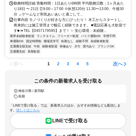
勤務時間詳細 実働時間：1日あたり6時間 平均勤務日数：1ヶ月あた
り18日 〜 21日 ⏰9:00～17:00 ※休憩120分 11:30〜13:00、午後30
分 →ゲームなど和気あいあいと過ごして...
仕事内容 モノづくりが好きな方にぴったり！ 木工からスタートし、
将来的には施工管理まで幅広く経験できます。 ■電話応募も大歓迎で
す■ ⏩TEL【0457179595】まで！ ✨ 安心環境：未経験...
業界未経験者歓迎
ランチタイム
フリーター歓迎
バイク通勤OK
学歴不問
車通勤OK
固定時間制
職場見学可
転勤なし
経験不問
未経験者歓迎
交通費全額支給
午前
経験者歓迎
研修あり
夕方
賞与あり
ブランクOK
交通費支給
長期歓迎
前へ
次へ
1
2
3
4
5
この条件の新着求人を受け取る
神奈川県 / 新羽駅
長期
「LINEで受け取る」では、新着求人のほか、おすすめ情報なども配信しま
す。
詳しくはこちら
LINEで受け取る