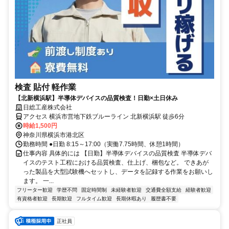
検査 貼付 軽作業
【北新横浜駅】半導体デバイスの品質検査！日勤×土日休み
日総工産株式会社
アクセス 横浜市営地下鉄ブルーライン 北新横浜駅 徒歩6分
時給1,500円
神奈川県横浜市港北区
勤務時間 ●日勤 8:15～17:00（実働7.75時間、休憩1時間）
仕事内容 具体的には 【日勤】半導体デバイスの品質検査 半導体デバ
イスのテスト工程における品質検査、仕上げ、梱包など。 できあが
った製品を大型試験機へセットし、データを記録する作業をお願いし
ます。 一...
フリーター歓迎
学歴不問
固定時間制
未経験者歓迎
交通費全額支給
経験者歓迎
有資格者歓迎
長期歓迎
フルタイム歓迎
長期休暇あり
履歴書不要
正社員