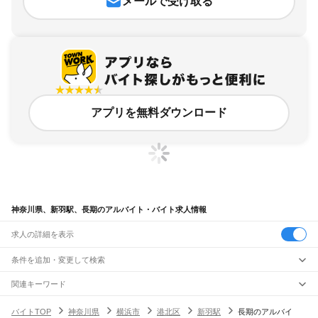
メールで受け取る
アプリを無料ダウンロード
神奈川県、新羽駅、長期のアルバイト・バイト求人情報
求人の詳細を表示
条件を追加・変更して検索
市区町村を追加・変更
関連キーワード
完全在宅ワーク 全国
シール貼り 在宅
現在地周辺
ガチャガチャ
犬カフェ
神奈川県
駅を追加・変更
バイトTOP
神奈川県
横浜市
港北区
新羽駅
長期のアルバイ
神奈川県
すべて