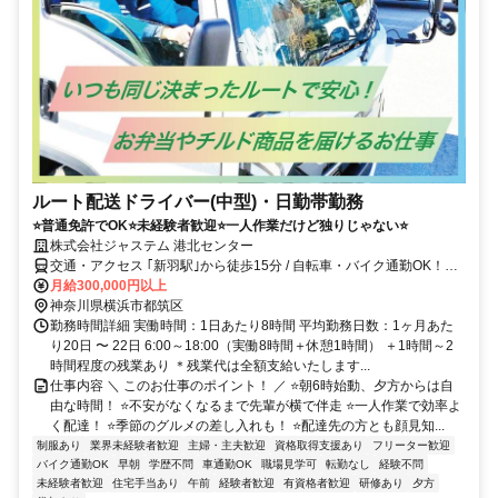
ルート配送ドライバー(中型)・日勤帯勤務
⭐普通免許でOK⭐未経験者歓迎⭐一人作業だけど独りじゃない⭐
株式会社ジャステム 港北センター
交通・アクセス ｢新羽駅｣から徒歩15分 / 自転車・バイク通勤OK！他
にも「仲町台駅」「北新横浜駅」「都筑ふれあいの丘駅」「川和町
月給300,000円以上
駅」「川崎駅」「横浜駅」等からもアクセス良好◎
神奈川県横浜市都筑区
勤務時間詳細 実働時間：1日あたり8時間 平均勤務日数：1ヶ月あた
り20日 〜 22日 6:00～18:00（実働8時間＋休憩1時間） ＋1時間～2
時間程度の残業あり ＊残業代は全額支給いたします...
仕事内容 ＼ このお仕事のポイント！ ／ ⭐朝6時始動、夕方からは自
由な時間！ ⭐不安がなくなるまで先輩が横で伴走 ⭐一人作業で効率よ
く配達！ ⭐季節のグルメの差し入れも！ ⭐配達先の方とも顔見知...
制服あり
業界未経験者歓迎
主婦・主夫歓迎
資格取得支援あり
フリーター歓迎
バイク通勤OK
早朝
学歴不問
車通勤OK
職場見学可
転勤なし
経験不問
未経験者歓迎
住宅手当あり
午前
経験者歓迎
有資格者歓迎
研修あり
夕方