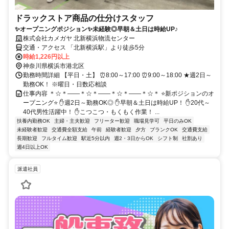
ドラックストア商品の仕分けスタッフ
✨オープニングポジション✨未経験◎早朝＆土日は時給UP♪
株式会社カメガヤ 北新横浜物流センター
交通・アクセス 「北新横浜駅」より徒歩5分
時給1,226円以上
神奈川県横浜市港北区
勤務時間詳細 【平日・土】 ⏰8:00～17:00 ⏰9:00～18:00 ★週2日～
勤務OK！ ※曜日・日数応相談
仕事内容 ＊☆＊――＊☆＊――＊☆＊――＊☆＊ ⭐新ポジションのオ
ープニング⭐ ✋週2日～勤務OK◎ ✋早朝＆土日は時給UP！ ✋20代～
40代男性活躍中！ ✋こつこつ・もくもく作業！ ...
扶養内勤務OK
主婦・主夫歓迎
フリーター歓迎
職場見学可
平日のみOK
未経験者歓迎
交通費全額支給
午前
経験者歓迎
夕方
ブランクOK
交通費支給
長期歓迎
フルタイム歓迎
駅近5分以内
週2・3日からOK
シフト制
社割あり
週4日以上OK
派遣社員