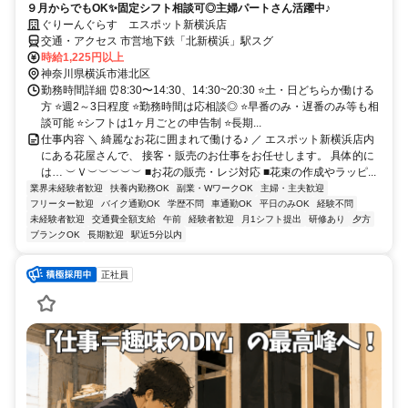
９月からでもOK✨固定シフト相談可◎主婦パートさん活躍中♪
ぐりーんぐらす エスポット新横浜店
交通・アクセス 市営地下鉄「北新横浜」駅スグ
時給1,225円以上
神奈川県横浜市港北区
勤務時間詳細 ⏰8:30〜14:30、14:30~20:30 ⭐土・日どちらか働ける
方 ⭐週2～3日程度 ⭐勤務時間は応相談◎ ⭐早番のみ・遅番のみ等も相
談可能 ⭐シフトは1ヶ月ごとの申告制 ⭐長期...
仕事内容 ＼ 綺麗なお花に囲まれて働ける♪ ／ エスポット新横浜店内
にある花屋さんで、 接客・販売のお仕事をお任せします。 具体的に
は… ︶Ｖ︶︶︶︶︶ ■お花の販売・レジ対応 ■花束の作成やラッピ...
業界未経験者歓迎
扶養内勤務OK
副業・WワークOK
主婦・主夫歓迎
フリーター歓迎
バイク通勤OK
学歴不問
車通勤OK
平日のみOK
経験不問
未経験者歓迎
交通費全額支給
午前
経験者歓迎
月1シフト提出
研修あり
夕方
ブランクOK
長期歓迎
駅近5分以内
正社員