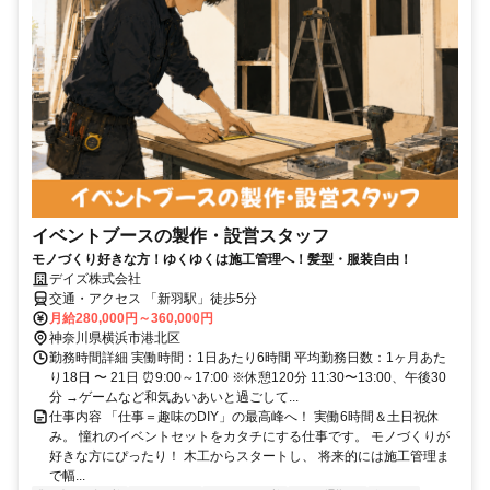
イベントブースの製作・設営スタッフ
モノづくり好きな方！ゆくゆくは施工管理へ！髪型・服装自由！
デイズ株式会社
交通・アクセス 「新羽駅」徒歩5分
月給280,000円～360,000円
神奈川県横浜市港北区
勤務時間詳細 実働時間：1日あたり6時間 平均勤務日数：1ヶ月あた
り18日 〜 21日 ⏰9:00～17:00 ※休憩120分 11:30〜13:00、午後30
分 →ゲームなど和気あいあいと過ごして...
仕事内容 「仕事＝趣味のDIY」の最高峰へ！ 実働6時間＆土日祝休
み。 憧れのイベントセットをカタチにする仕事です。 モノづくりが
好きな方にぴったり！ 木工からスタートし、 将来的には施工管理ま
で幅...