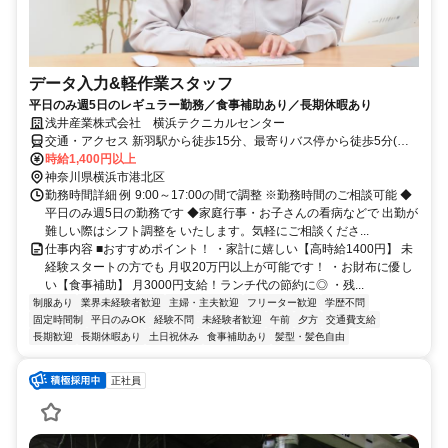
データ入力&軽作業スタッフ
平日のみ週5日のレギュラー勤務／食事補助あり／長期休暇あり
浅井産業株式会社 横浜テクニカルセンター
交通・アクセス 新羽駅から徒歩15分、最寄りバス停から徒歩5分(綱
島駅～新羽駅間)
時給1,400円以上
神奈川県横浜市港北区
勤務時間詳細 例 9:00～17:00の間で調整 ※勤務時間のご相談可能 ◆
平日のみ週5日の勤務です ◆家庭行事・お子さんの看病などで 出勤が
難しい際はシフト調整を いたします。気軽にご相談くださ...
仕事内容 ■おすすめポイント！ ・家計に嬉しい【高時給1400円】 未
経験スタートの方でも 月収20万円以上が可能です！ ・お財布に優し
い【食事補助】 月3000円支給！ランチ代の節約に◎ ・残...
制服あり
業界未経験者歓迎
主婦・主夫歓迎
フリーター歓迎
学歴不問
固定時間制
平日のみOK
経験不問
未経験者歓迎
午前
夕方
交通費支給
長期歓迎
長期休暇あり
土日祝休み
食事補助あり
髪型・髪色自由
正社員