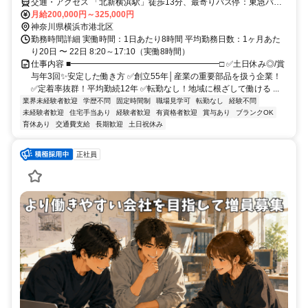
交通・アクセス 「北新横浜駅」徒歩13分、最寄りバス停：東急バス
「新横82」「綱72」系統、亀甲橋または専念寺前より徒歩6分
月給200,000円～325,000円
神奈川県横浜市港北区
勤務時間詳細 実働時間：1日あたり8時間 平均勤務日数：1ヶ月あた
り20日 〜 22日 8:20～17:10（実働8時間）
仕事内容 ■━━━━━━━━━━━━━━━━━━□ ✅土日休み◎/賞
与年3回✨安定した働き方 ✅創立55年│産業の重要部品を扱う企業！
✅定着率抜群！平均勤続12年 ✅転勤なし！地域に根ざして働ける ...
業界未経験者歓迎
学歴不問
固定時間制
職場見学可
転勤なし
経験不問
未経験者歓迎
住宅手当あり
経験者歓迎
有資格者歓迎
賞与あり
ブランクOK
育休あり
交通費支給
長期歓迎
土日祝休み
正社員