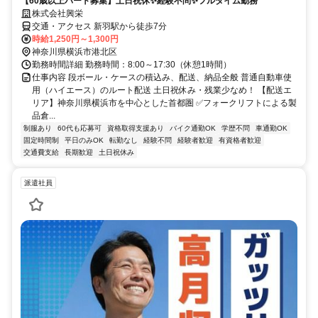
【60歳以上パート募集】土日祝休✨経験不問✨フルタイム勤務
株式会社興栄
交通・アクセス 新羽駅から徒歩7分
時給1,250円～1,300円
神奈川県横浜市港北区
勤務時間詳細 勤務時間：8:00～17:30（休憩1時間）
仕事内容 段ボール・ケースの積込み、配送、納品全般 普通自動車使
用（ハイエース）のルート配送 土日祝休み・残業少なめ！ 【配送エ
リア】神奈川県横浜市を中心とした首都圏 ✅フォークリフトによる製
品倉...
制服あり
60代も応募可
資格取得支援あり
バイク通勤OK
学歴不問
車通勤OK
固定時間制
平日のみOK
転勤なし
経験不問
経験者歓迎
有資格者歓迎
交通費支給
長期歓迎
土日祝休み
派遣社員