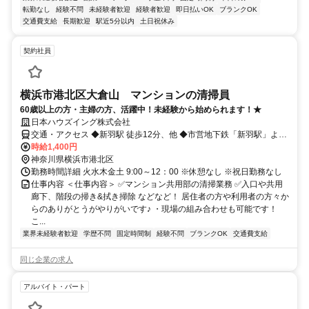
転勤なし
経験不問
未経験者歓迎
経験者歓迎
即日払いOK
ブランクOK
交通費支給
長期歓迎
駅近5分以内
土日祝休み
契約社員
横浜市港北区大倉山 マンションの清掃員
60歳以上の方・主婦の方、活躍中！未経験から始められます！★
日本ハウズイング株式会社
交通・アクセス ◆新羽駅 徒歩12分、他 ◆市営地下鉄「新羽駅」より
バス、「下町会館前」下車徒歩7分
時給1,400円
神奈川県横浜市港北区
勤務時間詳細 火水木金土 9:00～12：00 ※休憩なし ※祝日勤務なし
仕事内容 ＜仕事内容＞ ✅マンション共用部の清掃業務 ✅入口や共用
廊下、階段の掃き&拭き掃除 などなど！ 居住者の方や利用者の方々か
らのありがとうがやりがいです♪ ・現場の組み合わせも可能です！
こ...
業界未経験者歓迎
学歴不問
固定時間制
経験不問
ブランクOK
交通費支給
同じ企業の求人
アルバイト・パート