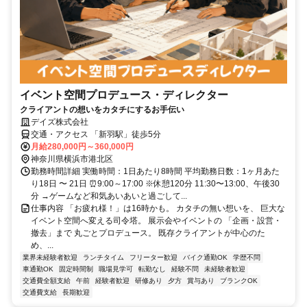
イベント空間プロデュース・ディレクター
クライアントの想いをカタチにするお手伝い
デイズ株式会社
交通・アクセス 「新羽駅」徒歩5分
月給280,000円～360,000円
神奈川県横浜市港北区
勤務時間詳細 実働時間：1日あたり8時間 平均勤務日数：1ヶ月あた
り18日 〜 21日 ⏰9:00～17:00 ※休憩120分 11:30〜13:00、午後30
分 →ゲームなど和気あいあいと過ごして...
仕事内容 「お疲れ様！」は16時かも。 カタチの無い想いを、 巨大な
イベント空間へ変える司令塔。 展示会やイベントの 「企画・設営・
撤去」まで 丸ごとプロデュース。 既存クライアントが中心のた
め、...
業界未経験者歓迎
ランチタイム
フリーター歓迎
バイク通勤OK
学歴不問
車通勤OK
固定時間制
職場見学可
転勤なし
経験不問
未経験者歓迎
交通費全額支給
午前
経験者歓迎
研修あり
夕方
賞与あり
ブランクOK
交通費支給
長期歓迎