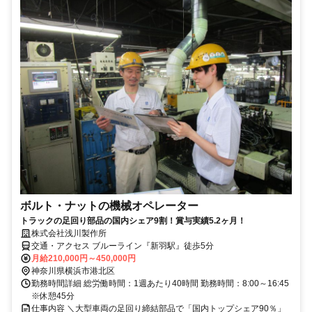
ボルト・ナットの機械オペレーター
トラックの足回り部品の国内シェア9割！賞与実績5.2ヶ月！
株式会社浅川製作所
交通・アクセス ブルーライン『新羽駅』徒歩5分
月給210,000円～450,000円
神奈川県横浜市港北区
勤務時間詳細 総労働時間：1週あたり40時間 勤務時間：8:00～16:45
※休憩45分
仕事内容 ＼大型車両の足回り締結部品で「国内トップシェア90％」