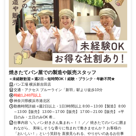
焼きたてパン屋での製造や販売スタッフ
＜未経験歓迎＞週2日～短時間OK！経験・ブランク・年齢不問★
パン工場 横浜新吉田店
交通・アクセス ブルーライン「新羽」駅より徒歩10分
時給1,240円以上
神奈川県横浜市港北区
勤務時間詳細 ⭐週2日以上・1日3時間以上 8:00～13:00【製造】 8:00
～13:00【販売】 13:00～17:00【販売】 17:00～21:00【販売】 ⭐平
日のみ・土日のみOK 希...
仕事内容 ＼＼ パン好きさん集まれ～！！ ／／ 焼きたてのパンに囲ま
れながら、 美味しそうな香りに包まれて働きませんか？ お客様の
「おいしい！」という笑顔を 直接見られる、やりがいのあるお仕事