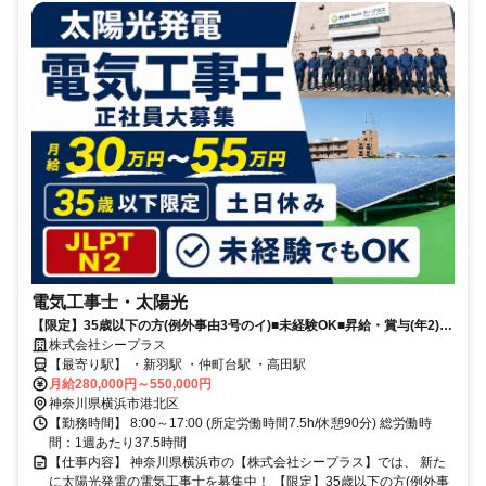
電気工事士・太陽光
【限定】35歳以下の方(例外事由3号のイ)■未経験OK■昇給・賞与(年2)■
土日休み＋長期休暇■資格取得支援制度あり■MAX月55万稼げる
株式会社シープラス
【最寄り駅】 ・新羽駅 ・仲町台駅 ・高田駅
月給280,000円～550,000円
神奈川県横浜市港北区
【勤務時間】 8:00～17:00 (所定労働時間7.5h/休憩90分) 総労働時
間：1週あたり37.5時間
【仕事内容】 神奈川県横浜市の【株式会社シープラス】では、 新た
に太陽光発電の電気工事士を募集中！ 【限定】35歳以下の方(例外事