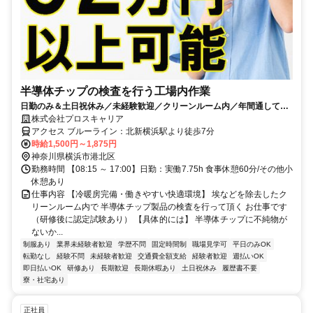
半導体チップの検査を行う工場内作業
日勤のみ＆土日祝休み／未経験歓迎／クリーンルーム内／年間通して室
温25度設定／北新横浜駅より徒歩7分
株式会社プロスキャリア
アクセス ブルーライン：北新横浜駅より徒歩7分
時給1,500円～1,875円
神奈川県横浜市港北区
勤務時間 【08:15 ～ 17:00】日勤：実働7.75h 食事休憩60分/その他小
休憩あり
仕事内容 【冷暖房完備・働きやすい快適環境】 埃などを除去したク
リーンルーム内で 半導体チップ製品の検査を行って頂く お仕事です
（研修後に認定試験あり） 【具体的には】 半導体チップに不純物が
ないか...
制服あり
業界未経験者歓迎
学歴不問
固定時間制
職場見学可
平日のみOK
転勤なし
経験不問
未経験者歓迎
交通費全額支給
経験者歓迎
週払いOK
即日払いOK
研修あり
長期歓迎
長期休暇あり
土日祝休み
履歴書不要
寮・社宅あり
正社員