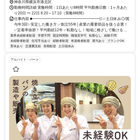
神奈川県横浜市港北区
勤務時間詳細 実働時間：1日あたり8時間 平均勤務日数：1ヶ月あた
り20日 〜 22日 8:20～17:10（実働8時間）
仕事内容 ■━━━━━━━━━━━━━━━━━━□ ✅土日休み◎/賞
与年3回✨安定した働き方 ✅創立55年│産業の重要部品を扱う企業！
✅定着率抜群！平均勤続12年 ✅転勤なし！地域に根ざして働ける ...
業界未経験者歓迎
学歴不問
固定時間制
職場見学可
転勤なし
経験不問
未経験者歓迎
住宅手当あり
経験者歓迎
有資格者歓迎
賞与あり
ブランクOK
育休あり
交通費支給
長期歓迎
土日祝休み
アルバイト・パート