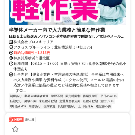
半導体メーカー内で入力業務と簡単な軽作業
日勤＆土日祝休み／パソコン基本操作程度で問題なし／電話やメール応
対は社内のみ／北新横浜駅より徒歩7分
株式会社プロスキャリア
アクセス ブルーライン：北新横浜駅より徒歩7分
時給1,450円～1,813円
神奈川県横浜市港北区
勤務時間 【08:15 ～ 17:00】日勤：実働7.75h 食事休憩60分/その他小
休憩あり
仕事内容 【優良企業内・空調完備の快適環境】 事務系は専用端末へ
の入力業務や簡単 な資料作成（エクセル使用）メールや 電話の社内
応対／作業系は部品の選定 など補助的な業務を担当して頂きます
【POI...
制服あり
業界未経験者歓迎
学歴不問
固定時間制
職場見学可
平日のみOK
転勤なし
経験不問
未経験者歓迎
交通費全額支給
経験者歓迎
週払いOK
即日払いOK
研修あり
長期歓迎
長期休暇あり
土日祝休み
履歴書不要
正社員