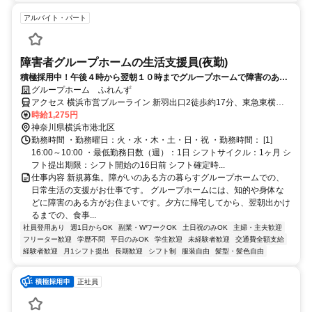
アルバイト・パート
障害者グループホームの生活支援員(夜勤)
積極採用中！午後４時から翌朝１０時までグループホームで障害のある
方の支援の仕事、意欲のある方大歓迎。
グループホーム ふれんず
アクセス 横浜市営ブルーライン 新羽出口2徒歩約17分、東急東横線
綱島西口徒歩約19分
時給1,275円
神奈川県横浜市港北区
勤務時間 ・勤務曜日：火・水・木・土・日・祝 ・勤務時間： [1]
16:00～10:00 ・最低勤務日数（週）：1日 シフトサイクル：1ヶ月 シ
フト提出期限：シフト開始の16日前 シフト確定時...
仕事内容 新規募集。障がいのある方の暮らすグループホームでの、
日常生活の支援がお仕事です。 グループホームには、知的や身体な
どに障害のある方がお住まいです。夕方に帰宅してから、翌朝出かけ
るまでの、食事...
社員登用あり
週1日からOK
副業・WワークOK
土日祝のみOK
主婦・主夫歓迎
フリーター歓迎
学歴不問
平日のみOK
学生歓迎
未経験者歓迎
交通費全額支給
経験者歓迎
月1シフト提出
長期歓迎
シフト制
服装自由
髪型・髪色自由
正社員