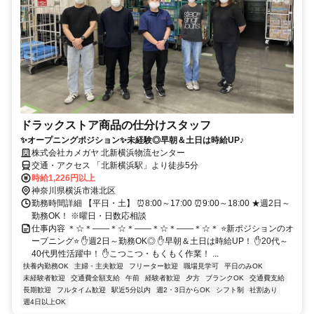
ドラックストア商品の仕分けスタッフ
✨オープニングポジション✨未経験◎早朝＆土日は時給UP♪
株式会社カメガヤ 北新横浜物流センター
交通・アクセス 「北新横浜駅」より徒歩5分
時給1,226円以上
神奈川県横浜市港北区
勤務時間詳細 【平日・土】 ⏰8:00～17:00 ⏰9:00～18:00 ★週2日～
勤務OK！ ※曜日・日数応相談
仕事内容 ＊☆＊――＊☆＊――＊☆＊――＊☆＊ ⭐新ポジションのオ
ープニング⭐ ✋週2日～勤務OK◎ ✋早朝＆土日は時給UP！ ✋20代～
40代男性活躍中！ ✋こつこつ・もくもく作業！ ...
扶養内勤務OK
主婦・主夫歓迎
フリーター歓迎
職場見学可
平日のみOK
未経験者歓迎
交通費全額支給
午前
経験者歓迎
夕方
ブランクOK
交通費支給
長期歓迎
フルタイム歓迎
駅近5分以内
週2・3日からOK
シフト制
社割あり
週4日以上OK