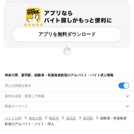
アプリを無料ダウンロード
神奈川県、新羽駅、経験者・有資格者歓迎のアルバイト・バイト求人情報
求人の詳細を表示
条件を追加・変更して検索
市区町村を追加・変更
関連キーワード
完全在宅ワーク 全国
シール貼り 在宅
現在地周辺
ガチャガチャ
犬カフェ
神奈川県
駅を追加・変更
バイトTOP
神奈川県
横浜市
港北区
新羽駅
経験者・有資格者
神奈川県
すべて
歓迎のアルバイト・バイト・求人
横浜市
すべて
職種を追加・変更
JR東海道本線(東京～熱海)
鶴見区
神奈川区
西区
中区
南区
保土ケ谷区
磯子区
金沢区
港北区
戸塚区
港南区
川崎駅
横浜駅
戸塚駅
大船駅
藤沢駅
辻堂駅
茅ケ崎駅
平塚駅
大磯駅
二宮駅
国府津駅