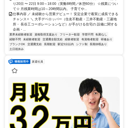
り20日 〜 22日 9:00～18:00（実働8時間／休憩60分） ☆残業につい
て☆ 月残業時間は10～20時間以内。 子育てや...
仕事内容 ／ 未経験から営業デビュー！ 安定企業で着実に成長できる
チャンス✧ ＼ 大手デベロッパー（住友不動産・三井不動産・三菱地
所・ 長谷工コーポレーションなど）が手がける住宅の 設備に関する
企画・...
業界未経験者歓迎
資格取得支援あり
フリーター歓迎
学歴不問
転勤なし
経験不問
未経験者歓迎
交通費全額支給
経験者歓迎
有資格者歓迎
研修あり
ブランクOK
交通費支給
長期歓迎
駅近5分以内
シフト制
長期休暇あり
土日祝休み
派遣社員