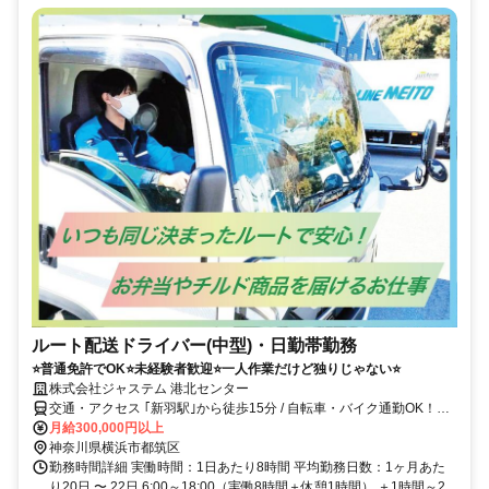
ルート配送ドライバー(中型)・日勤帯勤務
⭐普通免許でOK⭐未経験者歓迎⭐一人作業だけど独りじゃない⭐
株式会社ジャステム 港北センター
交通・アクセス ｢新羽駅｣から徒歩15分 / 自転車・バイク通勤OK！他
にも「仲町台駅」「北新横浜駅」「都筑ふれあいの丘駅」「川和町
月給300,000円以上
駅」「川崎駅」「横浜駅」等からもアクセス良好◎
神奈川県横浜市都筑区
勤務時間詳細 実働時間：1日あたり8時間 平均勤務日数：1ヶ月あた
り20日 〜 22日 6:00～18:00（実働8時間＋休憩1時間） ＋1時間～2