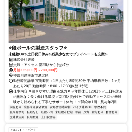
⭐段ボールの製造スタッフ⭐
未経験OK✨土日祝日休み✨残業少なめでプライベートも充実✨
株式会社興栄
交通・アクセス 新羽駅から徒歩7分
月給235,000円～280,000円
神奈川県横浜市港北区
勤務時間詳細 実働時間：1日あたり8時間30分 平均勤務日数：1ヶ月
あたり20日 勤務時間：8:00～17:30(休憩1時間)
仕事内容 ▼働きやすい理由＆魅力▼ ✅年間休日120日✨ ✅土日祝休み
✅無理なく長く働ける環境 ✅新羽駅徒歩7分で通勤アクセス◎ ✅未経
験から始められる丁寧なサポート体制！ ✅昇給年1回・賞与年2回...
制服あり
業界未経験者歓迎
変形労働時間制
バイク通勤OK
学歴不問
職場見学可
転勤なし
経験不問
未経験者歓迎
午前
夕方
賞与あり
育休あり
交通費支給
長期歓迎
土日祝休み
アルバイト・パート