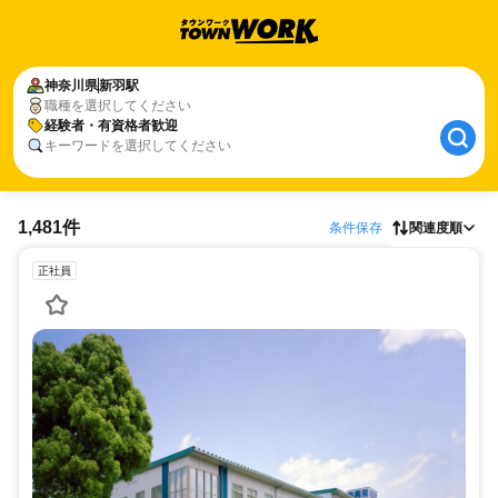
神奈川県
新羽駅
職種を選択してください
経験者・有資格者歓迎
キーワードを選択してください
1,481件
条件保存
関連度順
正社員