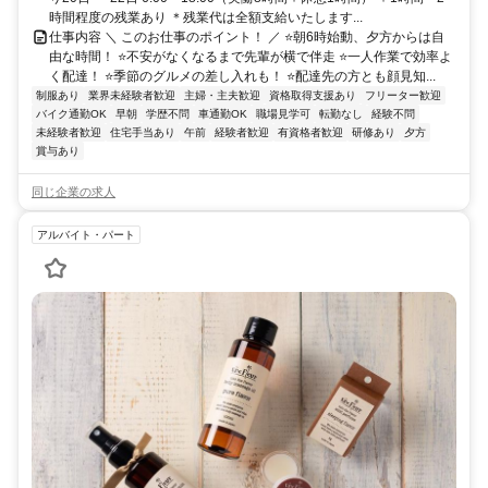
時間程度の残業あり ＊残業代は全額支給いたします...
仕事内容 ＼ このお仕事のポイント！ ／ ⭐朝6時始動、夕方からは自
由な時間！ ⭐不安がなくなるまで先輩が横で伴走 ⭐一人作業で効率よ
く配達！ ⭐季節のグルメの差し入れも！ ⭐配達先の方とも顔見知...
制服あり
業界未経験者歓迎
主婦・主夫歓迎
資格取得支援あり
フリーター歓迎
バイク通勤OK
早朝
学歴不問
車通勤OK
職場見学可
転勤なし
経験不問
未経験者歓迎
住宅手当あり
午前
経験者歓迎
有資格者歓迎
研修あり
夕方
賞与あり
同じ企業の求人
アルバイト・パート