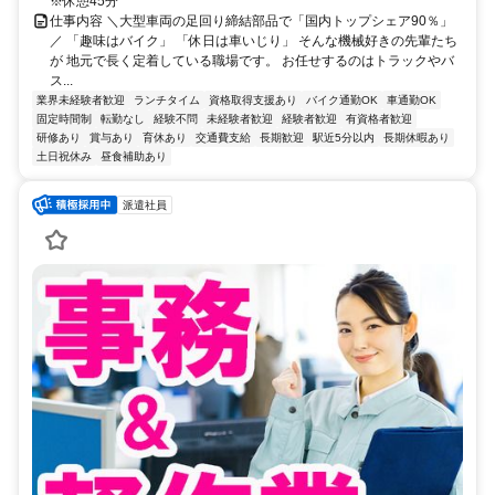
※休憩45分
仕事内容 ＼大型車両の足回り締結部品で「国内トップシェア90％」
／ 「趣味はバイク」 「休日は車いじり」 そんな機械好きの先輩たち
が 地元で長く定着している職場です。 お任せするのはトラックやバ
ス...
業界未経験者歓迎
ランチタイム
資格取得支援あり
バイク通勤OK
車通勤OK
固定時間制
転勤なし
経験不問
未経験者歓迎
経験者歓迎
有資格者歓迎
研修あり
賞与あり
育休あり
交通費支給
長期歓迎
駅近5分以内
長期休暇あり
土日祝休み
昼食補助あり
派遣社員