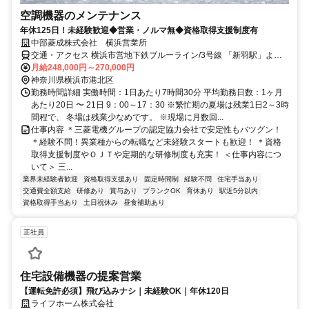
空調機器のメンテナンス
年休125日！未経験歓迎◆営業・ノルマ無◆資格取得支援制度有
中部菱成株式会社 横浜営業所
交通・アクセス 横浜市営地下鉄ブルーライン/3号線 「新羽駅」より
徒歩5分
月給248,000円～270,000円
神奈川県横浜市港北区
勤務時間詳細 実働時間：1日あたり7時間30分 平均勤務日数：1ヶ月
あたり20日 〜 21日 9：00～17：30 ※繁忙期の夏場は残業1日2～3時
間程で、 冬場は残業少なめです。 ※現場に月数回...
仕事内容 ＊三菱電機グループの認定協力会社で安定性もバツグン！
＊経験不問！異業種からの転職など未経験スタートも歓迎！ ＊資格
取得支援制度やＯＪＴや定期的な研修制度も充実！ ＜仕事内容につ
いて＞ 三...
業界未経験者歓迎
資格取得支援あり
固定時間制
経験不問
住宅手当あり
交通費全額支給
研修あり
賞与あり
ブランクOK
育休あり
駅近5分以内
資格取得手当あり
土日祝休み
昼食補助あり
正社員
住宅設備機器の提案営業
【運転免許必須】飛び込みナシ｜未経験OK｜年休120日
ライフホーム株式会社