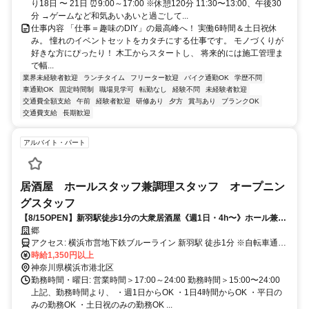
り18日 〜 21日 ⏰9:00～17:00 ※休憩120分 11:30〜13:00、午後30
分 →ゲームなど和気あいあいと過ごして...
仕事内容 「仕事＝趣味のDIY」の最高峰へ！ 実働6時間＆土日祝休
み。 憧れのイベントセットをカタチにする仕事です。 モノづくりが
好きな方にぴったり！ 木工からスタートし、 将来的には施工管理ま
で幅...
業界未経験者歓迎
ランチタイム
フリーター歓迎
バイク通勤OK
学歴不問
車通勤OK
固定時間制
職場見学可
転勤なし
経験不問
未経験者歓迎
交通費全額支給
午前
経験者歓迎
研修あり
夕方
賞与あり
ブランクOK
交通費支給
長期歓迎
アルバイト・パート
居酒屋 ホールスタッフ兼調理スタッフ オープニン
グスタッフ
【8/15OPEN】新羽駅徒歩1分の大衆居酒屋《週1日・4h〜》ホール兼キ
ッチンオープニング募集
郷
アクセス: 横浜市営地下鉄ブルーライン 新羽駅 徒歩1分 ※自転車通勤
可
時給1,350円以上
神奈川県横浜市港北区
勤務時間・曜日: 営業時間＞17:00～24:00 勤務時間＞15:00〜24:00
上記、勤務時間より、 ・週1日からOK ・1日4時間からOK ・平日の
みの勤務OK ・土日祝のみの勤務OK ...