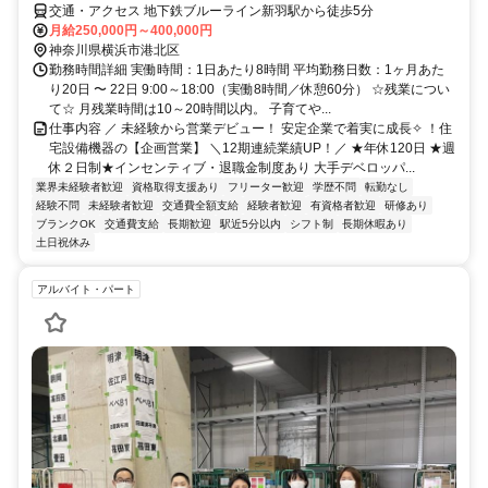
交通・アクセス 地下鉄ブルーライン新羽駅から徒歩5分
月給250,000円～400,000円
神奈川県横浜市港北区
勤務時間詳細 実働時間：1日あたり8時間 平均勤務日数：1ヶ月あた
り20日 〜 22日 9:00～18:00（実働8時間／休憩60分） ☆残業につい
て☆ 月残業時間は10～20時間以内。 子育てや...
仕事内容 ／ 未経験から営業デビュー！ 安定企業で着実に成長✧ ！住
宅設備機器の【企画営業】 ＼12期連続業績UP！／ ★年休120日 ★週
休２日制★インセンティブ・退職金制度あり 大手デベロッパ...
業界未経験者歓迎
資格取得支援あり
フリーター歓迎
学歴不問
転勤なし
経験不問
未経験者歓迎
交通費全額支給
経験者歓迎
有資格者歓迎
研修あり
ブランクOK
交通費支給
長期歓迎
駅近5分以内
シフト制
長期休暇あり
土日祝休み
アルバイト・パート