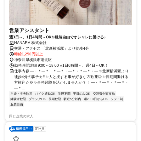
営業アシスタント
週3日～、1日4時間～OK✨服装自由でオシャレに働ける♪
HANAEMI株式会社
交通・アクセス 「北新横浜駅」より徒歩4分
時給1,250円以上
神奈川県横浜市港北区
勤務時間詳細 9:00～18:00 ⭐1日6時間～、週4日～OK！
仕事内容 ―・＊―＊・＊―＊・―＊・＊―＊・― ✨北新横浜駅より
徒歩4分の駅チカ!! ✨人と接する事が好きな方歓迎◎ ✨長期間働ける
方歓迎☆彡 ✨事務経験を活かしませんか？！ ―・＊―＊・＊―＊・
―＊...
主婦・主夫歓迎
バイク通勤OK
学歴不問
平日のみOK
交通費全額支給
経験者歓迎
ブランクOK
長期歓迎
駅近5分以内
週2・3日からOK
シフト制
服装自由
同じ企業の求人
正社員