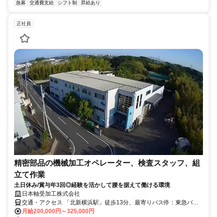
急募
交通費支給
シフト制
昇給あり
正社員
精密部品の機械加工オペレーター、検査スタッフ、組
立て作業
土日休み/賞与年3回◎経験を活かして腰を据えて働ける環境
日本軸受加工株式会社
交通・アクセス 「北新横浜駅」徒歩13分、最寄りバス停：東急バス
「新横82」「綱72」系統、亀甲橋または専念寺前より徒歩6分
月給200,000円～325,000円