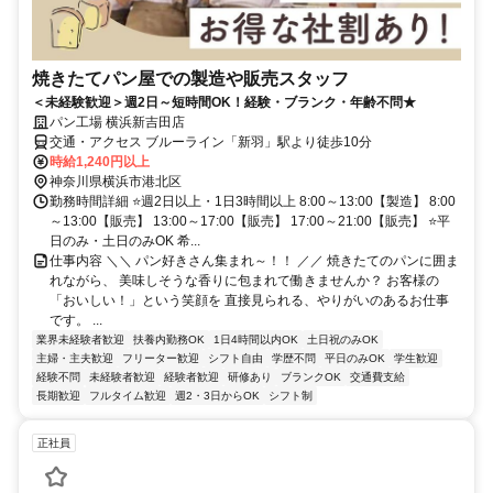
焼きたてパン屋での製造や販売スタッフ
＜未経験歓迎＞週2日～短時間OK！経験・ブランク・年齢不問★
パン工場 横浜新吉田店
交通・アクセス ブルーライン「新羽」駅より徒歩10分
時給1,240円以上
神奈川県横浜市港北区
勤務時間詳細 ⭐週2日以上・1日3時間以上 8:00～13:00【製造】 8:00
～13:00【販売】 13:00～17:00【販売】 17:00～21:00【販売】 ⭐平
日のみ・土日のみOK 希...
仕事内容 ＼＼ パン好きさん集まれ～！！ ／／ 焼きたてのパンに囲ま
れながら、 美味しそうな香りに包まれて働きませんか？ お客様の
「おいしい！」という笑顔を 直接見られる、やりがいのあるお仕事
です。 ...
業界未経験者歓迎
扶養内勤務OK
1日4時間以内OK
土日祝のみOK
主婦・主夫歓迎
フリーター歓迎
シフト自由
学歴不問
平日のみOK
学生歓迎
経験不問
未経験者歓迎
経験者歓迎
研修あり
ブランクOK
交通費支給
長期歓迎
フルタイム歓迎
週2・3日からOK
シフト制
正社員