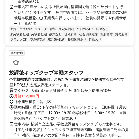
・基本残業なし
仕事内容 障がいのある社員が屋内型農園で働く際のサポートを行っ
ていただくお仕事です。 屋内型農園では、ハーブや葉物野菜の水耕
栽培や収穫物の加工業務を行っています。 社員の見守りや作業サポ
ート、勤怠管...
主婦・主夫歓迎
フリーター歓迎
固定時間制
平日のみOK
転勤なし
未経験者歓迎
経験者歓迎
残業なし
研修あり
社会保険完備
制服貸与
賞与あり
ブランクOK
交通費支給
駅近5分以内
長期休暇あり
昇給あり
契約社員
放課後キッズクラブ常勤スタッフ
小学校敷地内で放課後の子どもたちへ保育と遊びを提供する仕事です
NPO法人太尾放課後ステーション
アクセス: 大倉山駅から徒歩約15分 新羽駅から徒歩約10分
月給192,000円
神奈川県横浜市港北区
勤務時間・曜日: 下記の時間帯のうちシフトによる一日6時間（週30
時間）勤務 ①平日 12:00〜19:30 ②学校休日 8:00〜19:30 ※長
期休暇含む * ※シフト制 * ※残業あり ...
仕事内容: 横浜市立太尾小学校放課後キッズクラブでの仕事です。
【主な仕事内容】 * キッズクラブ運営管理補助、施設管理 * 児童の見
守り対応、保護者との対応 * 主任、副主任児童支援員のサポー...