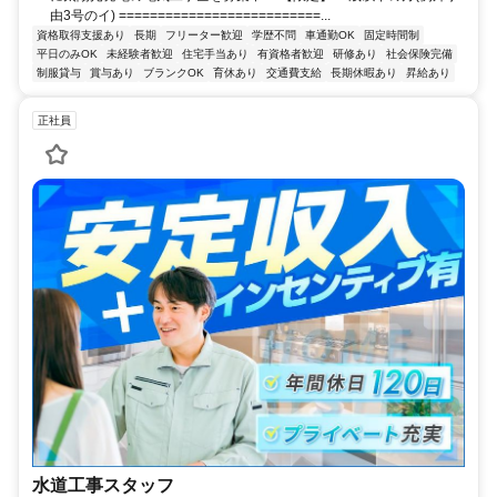
由3号のイ) ==========================...
資格取得支援あり
長期
フリーター歓迎
学歴不問
車通勤OK
固定時間制
平日のみOK
未経験者歓迎
住宅手当あり
有資格者歓迎
研修あり
社会保険完備
制服貸与
賞与あり
ブランクOK
育休あり
交通費支給
長期休暇あり
昇給あり
正社員
水道工事スタッフ