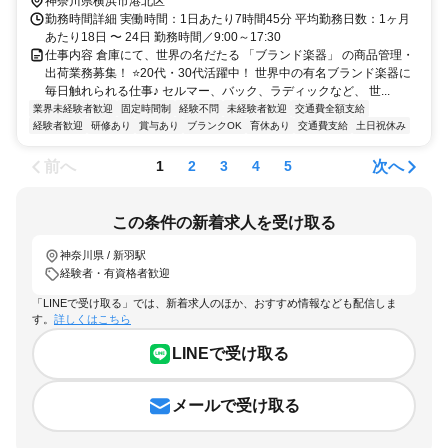
神奈川県横浜市港北区
勤務時間詳細 実働時間：1日あたり7時間45分 平均勤務日数：1ヶ月
あたり18日 〜 24日 勤務時間／9:00～17:30
仕事内容 倉庫にて、世界の名だたる 「ブランド楽器」 の商品管理・
出荷業務募集！ ⭐20代・30代活躍中！ 世界中の有名ブランド楽器に
毎日触れられる仕事♪ セルマー、バック、ラディックなど、 世...
業界未経験者歓迎
固定時間制
経験不問
未経験者歓迎
交通費全額支給
経験者歓迎
研修あり
賞与あり
ブランクOK
育休あり
交通費支給
土日祝休み
前へ
次へ
1
2
3
4
5
この条件の新着求人を受け取る
神奈川県 / 新羽駅
経験者・有資格者歓迎
「LINEで受け取る」では、新着求人のほか、おすすめ情報なども配信しま
す。
詳しくはこちら
LINEで受け取る
メールで受け取る