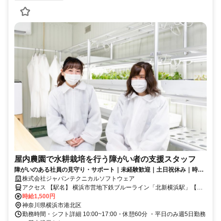
屋内農園で水耕栽培を行う障がい者の支援スタッフ
障がいのある社員の見守り・サポート｜未経験歓迎｜土日祝休み｜時給
1,500円
株式会社ジャパンテクニカルソフトウェア
アクセス 【駅名】 横浜市営地下鉄ブルーライン「北新横浜駅」【ア
クセス】 横浜市営地下鉄ブルーライン「北新横浜駅」より徒歩 3分
時給1,500円
神奈川県横浜市港北区
勤務時間・シフト詳細 10:00~17:00・休憩60分 ・平日のみ週5日勤務