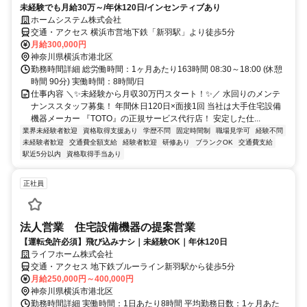
未経験でも月給30万～/年休120日/インセンティブあり
ホームシステム株式会社
交通・アクセス 横浜市営地下鉄「新羽駅」より徒歩5分
月給300,000円
神奈川県横浜市港北区
勤務時間詳細 総労働時間：1ヶ月あたり163時間 08:30～18:00 (休憩
時間 90分) 実働時間：8時間/日
仕事内容 ＼✨️未経験から月収30万円スタート！✨️／ 水回りのメンテ
ナンススタッフ募集！ 年間休日120日×面接1回 当社は大手住宅設備
機器メーカー 『TOTO』の正規サービス代行店！ 安定した仕...
業界未経験者歓迎
資格取得支援あり
学歴不問
固定時間制
職場見学可
経験不問
未経験者歓迎
交通費全額支給
経験者歓迎
研修あり
ブランクOK
交通費支給
駅近5分以内
資格取得手当あり
正社員
法人営業 住宅設備機器の提案営業
【運転免許必須】飛び込みナシ｜未経験OK｜年休120日
ライフホーム株式会社
交通・アクセス 地下鉄ブルーライン新羽駅から徒歩5分
月給250,000円～400,000円
神奈川県横浜市港北区
勤務時間詳細 実働時間：1日あたり8時間 平均勤務日数：1ヶ月あた