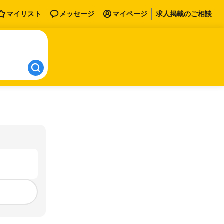
マイリスト
メッセージ
マイページ
求人掲載のご相談