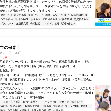
小学生対象の塾講師(個別指導) 生徒一人ひとりの目標や理解度に合わせ
が学校で習ったことや定期テスト・受験対策等を生徒に教えていただき
徒が自力で問題を解けるようになるよう、...
内勤務OK
社員登用あり
週1日からOK
副業・WワークOK
1日4時間以内OK
シフト自由
平日のみOK
学生歓迎
未経験者歓迎
経験者歓迎
有資格者歓迎
ブランクOK
交通費支給
長期歓迎
フルタイム歓迎
駅近5分以内
園での保育士
いくえん 日吉本町
00円以上
横浜市営グリーンライン 日吉本町徒歩約7分、東急目黒線 日吉（神奈川
歩約15分、東急東横線 日吉（神奈川県）西口徒歩約15分
浜市港北区
働時間：8時間/日 平均勤務日数：1ヶ月あたり22日～23日 7:00～20:00
8時間（休憩1時間）のシフト制 ★月～土のうち週5日 ※業務の都合に
は変動する場合...
▼この求人のメリット！ ●創業80年の学研グループ ●こども一人ひとりに
き合える保育環境 ●未経験・ブランクがある方も安心のサポート体制 ●
してこどもと向き合う時間を確保...
迎
主婦・主夫歓迎
60代も応募可
フリーター歓迎
学歴不問
職場見学可
験者歓迎
経験者歓迎
有資格者歓迎
研修あり
賞与あり
ブランクOK
育休あり
期歓迎
シフト制
社割あり
長期休暇あり
寮・社宅あり