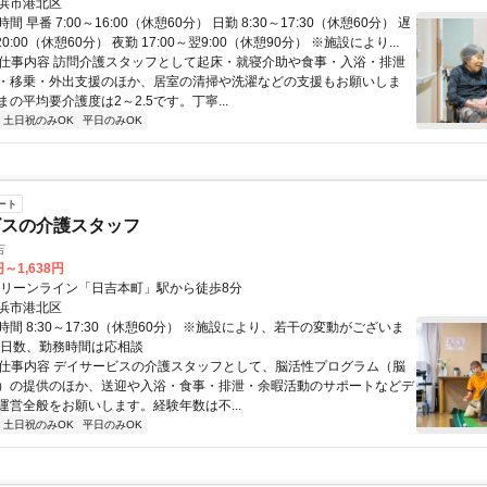
浜市港北区
 早番 7:00～16:00（休憩60分） 日勤 8:30～17:30（休憩60分） 遅
～20:00（休憩60分） 夜勤 17:00～翌9:00（休憩90分） ※施設により...
● 仕事内容 訪問介護スタッフとして起床・就寝介助や食事・入浴・排泄
・移乗・外出支援のほか、居室の清掃や洗濯などの支援もお願いしま
の平均要介護度は2～2.5です。丁寧...
土日祝のみOK
平日のみOK
ート
ビスの介護スタッフ
吉
円～1,638円
グリーンライン「日吉本町」駅から徒歩8分
浜市港北区
間 8:30～17:30（休憩60分） ※施設により、若干の変動がございま
務日数、勤務時間は応相談
● 仕事内容 デイサービスの介護スタッフとして、脳活性プログラム（脳
）の提供のほか、送迎や入浴・食事・排泄・余暇活動のサポートなどデ
運営全般をお願いします。経験年数は不...
土日祝のみOK
平日のみOK