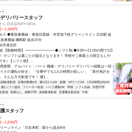
ート
のデリバリースタッフ
ら 日吉店/GHY-GKVL
円～1,300円
セス ◆東急東横線・東急目黒線・市営地下鉄グリーンライン 日吉駅 徒
東急東横線 綱島駅 徒歩15分
浜市港北区
 【勤務時間】 ━━━━━━━━ ◆シフト制 ◆9:00〜21:00の間で1日
K！ ※シフトは週ごとの提出となります！ 学校やご家庭との両立もしや
す♪ 【シフト例】...
雇用形態：アルバイト・パート 職種：デリバリー デリバリー経験は一切
バイクの運転が好き」 「仕事中でも1人の時間が欲しい」 「原付免許を
 そんな方大歓迎です！ 週1...
未経験者歓迎
扶養内勤務OK
週1日からOK
副業・WワークOK
1日4時間以内OK
週1シフト提出
フリーター歓迎
バイク通勤OK
早朝
シフト自由
学歴不問
生歓迎
転勤なし
経験不問
未経験者歓迎
交通費全額支給
午前
ート
介護スタッフ
吉
円～1,638円
グリーンライン「日吉本町」駅から徒歩8分