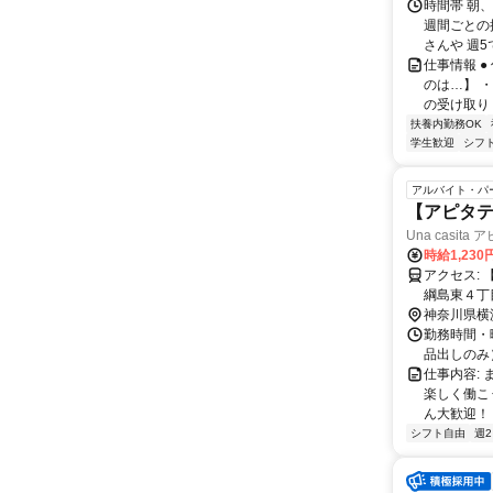
時間帯 朝、
週間ごとの
さんや 週5
仕事情報 
のは…】 
の受け取り 
扶養内勤務OK
学生歓迎
シフ
アルバイト・パ
【アピタ
Una casit
時給1,230
アクセス: 【勤務地】 Una casita アピタテラス横浜綱島店 (神奈川県横浜市港北区
綱島東４丁
１２分。交
神奈川県横
勤務時間・
品出しのみ
仕事内容: 
楽しく働こ
ん大歓迎！ ––
シフト自由
週