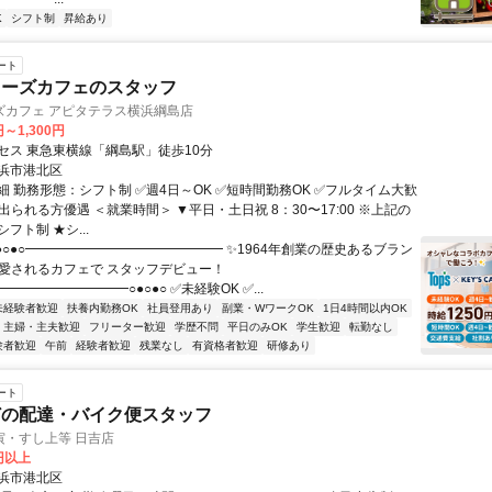
K
シフト制
昇給あり
ート
キーズカフェのスタッフ
ズカフェ アピタテラス横浜綱島店
円～1,300円
セス 東急東横線「綱島駅」徒歩10分
浜市港北区
細 勤務形態：シフト制 ✅週4日～OK ✅短時間勤務OK ✅フルタイム大歓
出られる方優遇 ＜就業時間＞ ▼平日・土日祝 8：30〜17:00 ※上記の
フト制 ★シ...
●○●○━━━━━━━━━━━━━━━ ✨1964年創業の歴史あるブラン
に愛されるカフェで スタッフデビュー！
━━━━━━━━━○●○●○ ✅未経験OK ✅...
未経験者歓迎
扶養内勤務OK
社員登用あり
副業・WワークOK
1日4時間以内OK
主婦・主夫歓迎
フリーター歓迎
学歴不問
平日のみOK
学生歓迎
転勤なし
験者歓迎
午前
経験者歓迎
残業なし
有資格者歓迎
研修あり
ート
どの配達・バイク便スタッフ
寅・すし上等 日吉店
0円以上
浜市港北区