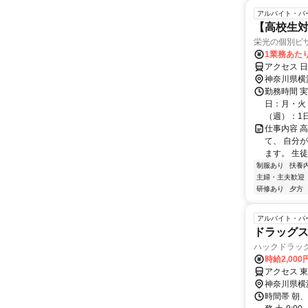
アルバイト・パ
【高校生対
栄光の個別ビ
1業務あたり
アクセス 日
神奈川県横
勤務時間 実
日：月・火・
（週）：1日 
仕事内容 
て、 自分
ます。 生
制服あり
扶養
主婦・主夫歓迎
研修あり
夕方
アルバイト・パ
ドラッグ
ハックドラッ
時給2,000
アクセス 
神奈川県横
時間帯 朝、