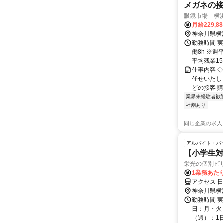
メガネの
眼鏡市場 横
月給229,8
神奈川県横
勤務時間 実
働8h ※週
平均残業15時
仕事内容 
任せいたし
どの接客 購
業界未経験者歓
社割あり
同じ企業の求人
アルバイト・パ
【小学生対
栄光の個別ビ
1業務あたり
アクセス 日
神奈川県横
勤務時間 実
日：月・火・
（週）：1日 