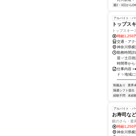
週2・3日からO
アルバイト・パ
トップス
トップスキー
時給1,250
交通・アク
神奈川県横
勤務時間詳
迎 ✅土日祝
時間帯からシ
仕事内容 ○
ド ✨地域
━━━━━━
制服あり
業界
隔週シフト提出
経験不問
未経
アルバイト・パ
お寿司な
銀のさら・釜
時給1,25
神奈川県横