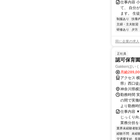
仕事内容 
て、 自分
ます。 生
制服あり
扶養
主婦・主夫歓迎
研修あり
夕方
同じ企業の求人
正社員
認可保育
Gakkenほ
月給289,0
アクセス 
県）西口徒
神奈川県横
勤務時間 実
の間で実働
より勤務時間
仕事内容 
じっくり向
業務分担を
業界未経験者歓
経験不問
未経
交通費支給
長