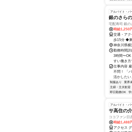
アルバイト・パ
銀のさら
宅配寿司 銀のさ
時給1,250
交通・アク
歩15分 ◆
神奈川県横
勤務時間詳細
3時間〜O
すい働き方で
仕事内容 
不問！ 「
活かしたい」
制服あり
業界
主婦・主夫歓迎
即日勤務OK
学
アルバイト・パ
サ高住の
ココファン日
時給1,488
アクセス 