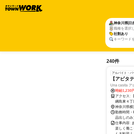
神奈川県
日
職種を選択
社割あり
キーワード
240件
アルバイト・パ
【アピタ
Una casit
時給1,230
アクセス: 【勤務地】 Una casita アピタテラス横浜綱島店 (神奈川県横浜市港北区
綱島東４丁
１２分。交
神奈川県横
勤務時間・
品出しのみ）
仕事内容: 
楽しく働こ
ん大歓迎！ ––