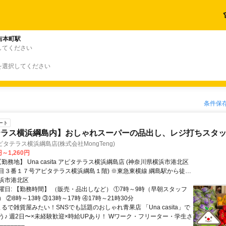
吉本町駅
してください
を選択してください
条件保
ート
テラス横浜綱島内】おしゃれスーパーの品出し、レジ打ちスタ
a アピタテラス横浜綱島店(株式会社MongTeng)
円～1,260円
目３番１７号アピタテラス横浜綱島１階) ※東急東横線 綱島駅から徒歩
通費規定内支給！ ※商業施設内！
浜市港北区
曜日: 【勤務時間】 （販売・品出しなど） ①7時～9時（早朝スタッフ
 ②8時～13時 ③13時～17時 ④17時～21時30分
まるで雑貨屋みたい！SNSでも話題のおしゃれ青果店 「Una casita」で
う♪ 週2日〜×未経験歓迎×時給UPあり！ Wワーク・フリーター・学生さ
–––––...