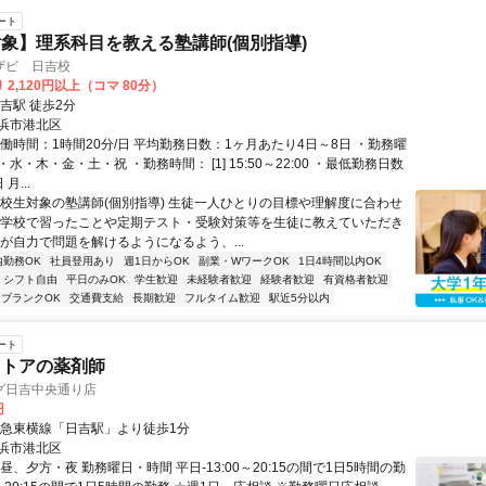
ート
象】理系科目を教える塾講師(個別指導)
ザビ 日吉校
 2,120円以上（コマ 80分）
吉駅 徒歩2分
浜市港北区
働時間：1時間20分/日 平均勤務日数：1ヶ月あたり4日～8日 ・勤務曜
水・木・金・土・祝 ・勤務時間： [1] 15:50～22:00 ・最低勤務日数
月...
高校生対象の塾講師(個別指導) 生徒一人ひとりの目標や理解度に合わせ
が学校で習ったことや定期テスト・受験対策等を生徒に教えていただき
徒が自力で問題を解けるようになるよう、...
内勤務OK
社員登用あり
週1日からOK
副業・WワークOK
1日4時間以内OK
シフト自由
平日のみOK
学生歓迎
未経験者歓迎
経験者歓迎
有資格者歓迎
ブランクOK
交通費支給
長期歓迎
フルタイム歓迎
駅近5分以内
ート
ストアの薬剤師
グ日吉中央通り店
円
東急東横線「日吉駅」より徒歩1分
浜市港北区
昼、夕方・夜 勤務曜日・時間 平日-13:00～20:15の間で1日5時間の勤