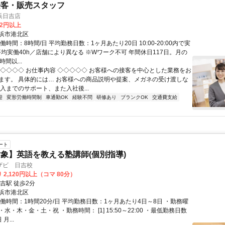
接客・販売スタッフ
浜日吉店
82円以上
浜市港北区
働時間：8時間/日 平均勤務日数：1ヶ月あたり20日 10:00-20:00内で実
平均実働40h／店舗により異なる ※Wワーク不可 年間休日117日。月の
間以...
◇◇◇◇◇ お仕事内容 ◇◇◇◇◇ お客様への接客を中心とした業務をお
ます。 具体的には… お客様への商品説明や提案、メガネの受け渡しな
入までのサポート、また入社後...
迎
変形労働時間制
車通勤OK
経験不問
研修あり
ブランクOK
交通費支給
ート
象】英語を教える塾講師(個別指導)
ザビ 日吉校
 2,120円以上（コマ 80分）
吉駅 徒歩2分
浜市港北区
働時間：1時間20分/日 平均勤務日数：1ヶ月あたり4日～8日 ・勤務曜
水・木・金・土・祝 ・勤務時間： [1] 15:50～22:00 ・最低勤務日数
月...