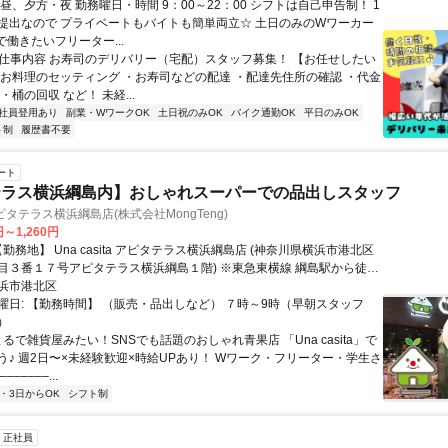
昼、夕方・夜 勤務曜日・時間 9：00～22：00 シフトは自己申告制！ 1
提出なので プライベートもバイトも簡単両立☆ 土日のみのWワーカー
で働きたいフリーター...
● 仕事内容 お寿司のデリバリー（宅配）スタッフ募集！ 【お任せしたい
・お料理のセッティング ・お寿司などの配達 ・配達先住所の確認 ・代金
・桶の回収 など！ 未経...
社員登用あり
副業・WワークOK
土日祝のみOK
バイク通勤OK
平日のみOK
ト制
履歴書不要
ート
テラス横浜綱島内】おしゃれスーパーでの品出しスタッフ
a アピタテラス横浜綱島店(株式会社MongTeng)
円～1,260円
目３番１７号アピタテラス横浜綱島１階) ※東急東横線 綱島駅から徒歩
通費規定内支給！ ※商業施設内！
浜市港北区
曜日: 【勤務時間】 （販売・品出しなど） ７時～9時（早朝スタッフ
）
まるで雑貨屋みたい！SNSでも話題のおしゃれ青果店 「Una casita」で
う♪ 週2日〜×未経験歓迎×時給UPあり！ Wワーク・フリーター・学生さ
–––––...
2・3日からOK
シフト制
正社員