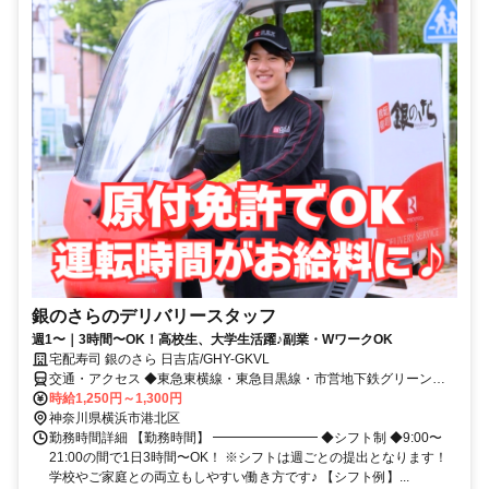
銀のさらのデリバリースタッフ
週1〜｜3時間〜OK！高校生、大学生活躍♪副業・WワークOK
宅配寿司 銀のさら 日吉店/GHY-GKVL
交通・アクセス ◆東急東横線・東急目黒線・市営地下鉄グリーンラ
イン 日吉駅 徒歩15分 ◆東急東横線 綱島駅 徒歩15分
時給1,250円～1,300円
神奈川県横浜市港北区
勤務時間詳細 【勤務時間】 ━━━━━━━━ ◆シフト制 ◆9:00〜
21:00の間で1日3時間〜OK！ ※シフトは週ごとの提出となります！
学校やご家庭との両立もしやすい働き方です♪ 【シフト例】...