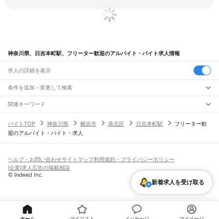
神奈川県、日吉本町駅、フリーター歓迎のアルバイト・バイト求人情報
求人の詳細を表示
条件を追加・変更して検索
市区町村を追加・変更
関連キーワード
完全在宅ワーク 全国
シール貼り 在宅
現在地周辺
ガチャガチャ
犬カフェ
神奈川県
駅を追加・変更
バイトTOP
神奈川県
横浜市
港北区
日吉本町駅
フリーター歓
神奈川県
すべて
迎のアルバイト・バイト・求人
横浜市
すべて
職種を追加・変更
JR東海道本線(東京～熱海)
鶴見区
神奈川区
西区
中区
南区
保土ケ谷区
磯子区
金沢区
港北区
戸塚区
港南区
川崎駅
横浜駅
戸塚駅
大船駅
藤沢駅
辻堂駅
茅ケ崎駅
平塚駅
大磯駅
二宮駅
国府津駅
飲食・フードサービス
旭区
緑区
瀬谷区
栄区
泉区
青葉区
都筑区
特徴を追加・変更
鴨宮駅
小田原駅
早川駅
根府川駅
真鶴駅
湯河原駅
飲食・フードサービス
すべて
ヘルプ・お問い合わせ
サイトマップ
利用規約・プライバシーポリシー
川崎市
すべて
ホールスタッフ
キッチンスタッフ
皿洗い・洗い場
精肉・鮮魚加工
給食調理
人気
[企業]求人広告の掲載相談
JR南武線
川崎区
幸区
中原区
高津区
多摩区
宮前区
麻生区
雇用形態を追加・変更
パン屋（ベーカリー）
フードカウンター販売員
バー（BAR）・バーテンダー
日払いOK
高校生歓迎
学生歓迎
深夜の仕事
髪型・髪色自由
ひげOK
ネイルOK
川崎駅
尻手駅
矢向駅
鹿島田駅
平間駅
向河原駅
武蔵小杉駅
武蔵中原駅
武蔵新城駅
飲食店補助（開店・閉店準備）
飲食店（店長・マネージャー）
新着求人を受け取る
相模原市
すべて
ピアスOK
アルバイト・パート
履歴書不要
オープニングスタッフ
留学生・外国人活躍中
武蔵溝ノ口駅
津田山駅
久地駅
宿河原駅
登戸駅
中野島駅
稲田堤駅
八丁畷駅
都道府県を変更
営業・販売
緑区
中央区
南区
勤務期間
正社員
川崎新町駅
小田栄駅
浜川崎駅
営業・販売
すべて
短期
契約社員
単発・1日OK
長期
期間限定（春夏冬休み等）
横須賀市
平塚市
鎌倉市
藤沢市
小田原市
茅ヶ崎市
逗子市
三浦市
秦野市
厚木市
JR鶴見線
営業
テレフォンアポインター（テレアポ）
ルートセールス
コンビニ
シフト
派遣社員
大和市
伊勢原市
海老名市
座間市
南足柄市
綾瀬市
三浦郡
高座郡
中郡
足柄上郡
鶴見駅
国道駅
鶴見小野駅
弁天橋駅
浅野駅
新芝浦駅
海芝浦駅
安善駅
大川駅
フードカウンター販売員
アパレル
家電量販店・携帯販売（携帯ショップ）
土日祝のみOK
業務委託
平日のみOK
週1日からOK
週2・3日からOK
週4日以上OK
ホーム
マイリスト
メッセージ
マイページ