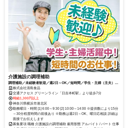
介護施設の調理補助
調理補助／未経験者歓迎／週2日～OK／短時間／学生・主婦（主夫）活
躍中！／扶養内勤務OK！
株式会社清島食品
交通アクセス グリーンライン「日吉本町駅」より徒歩7分
時給1,300円以上
神奈川県横浜市港北区
勤務曜日・時間 [1] 6:00～9:30 [2] 10:00～14:00 ※提供数により15分
～30分程度時間の前後あり ※勤務は週2日～OK、曜日応相談 詳細は
面接でお伝えします
募集要項 職種 介護施設の調理補助 雇用形態 アルバイト / パート 仕事