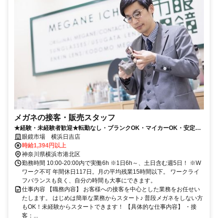
メガネの接客・販売スタッフ
★経験・未経験者歓迎★転勤なし・ブランクOK・マイカーOK・安定
No1 （1日6h土日含む週5日）
眼鏡市場 横浜日吉店
時給1,394円以上
神奈川県横浜市港北区
勤務時間 10:00-20:00内で実働6h ※1日6h～、土日含む週5日！ ※W
ワーク不可 年間休日117日。月の平均残業15時間以下。 ワークライ
フバランスも良く、自分の時間も大事にできます。
仕事内容 【職務内容】 お客様への接客を中心とした業務をお任せい
たします。 はじめは簡単な業務からスタート♪ 普段メガネをしない方
もOK！未経験からスタートできます！ 【具体的な仕事内容】 ・接
客：...