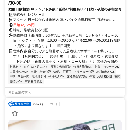
/00-00
勤務日数相談OK／シフト多数／前払い制度あり／日勤・夜勤のみ相談可
株式会社 レジオール
アクセス 日吉駅から徒歩圏内 車・バイク通勤相談可（勤務先によ
る）
日給32,725円
神奈川県横浜市港北区
勤務時間 実働時間：16時間/日 平均勤務日数：1ヶ月あたり4日～10
日 ＜ シフト ＞ 夜勤…16:00～翌9:00 など ※22:00～翌5:00は18歳以
上 施設により異なります。 曜日固定...
仕事内容 自分にできる範囲から入居者様のサポートをお願いしま
す！ 【具体的には】 ・食事介助 ・口腔ケア ・排泄介助 ・就寝介助
・起床介助 ・夜間の見守り ・巡視 ・コール対応 利用者様の夜間の...
制服あり
短期（3ヵ月以内）
変形労働時間制
扶養内勤務OK
副業・WワークOK
土日祝のみOK
主婦・主夫歓迎
60代も応募可
フリーター歓迎
給料前払いOK
早朝
学歴不問
職場見学可
平日のみOK
交通費全額支給
午前
経験者歓迎
夜間
週払いOK
有資格者歓迎
同じ企業の求人
アルバイト・パート