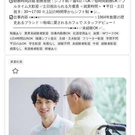
勤務時間詳細 勤務形態：シフト制 ✅週4日～OK ✅短時間勤務OK ✅フ
ルタイム大歓迎 ✅土日祝出られる方優遇 ＜就業時間＞ ▼平日・土日
祝 8：30〜17:00 ※上記の時間帯からシフト制 ★シ...
仕事内容 ○●○●○━━━━━━━━━━━━━━━ ✨1964年創業の歴
史あるブランド ✨地域に愛されるカフェで スタッフデビュー！
━━━━━━━━━━━━━━━○●○●○ ✅未経験OK ✅...
制服あり
業界未経験者歓迎
扶養内勤務OK
社員登用あり
副業・WワークOK
1日4時間以内OK
隔週シフト提出
主婦・主夫歓迎
フリーター歓迎
学歴不問
平日のみOK
学生歓迎
転勤なし
経験不問
未経験者歓迎
午前
経験者歓迎
残業なし
有資格者歓迎
研修あり
派遣社員