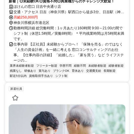
新着｜◎未経験OK◎資格不問◎異業種からのチャレンジ大歓迎！
ほけんの窓口 日吉中央通り店
交通・アクセス 日吉（神奈川県）駅西口から徒歩3分、日吉駅（神奈
川県）バス停から徒歩2分
月給250,000円
神奈川県横浜市港北区
勤務時間詳細 総労働時間：1ヶ月あたり160時間 9:00～21:00の間で
シフト制（休憩1.5時間／実働8時間） ＊平均残業時間は月5時間未満
です。
仕事内容 【正社員】未経験からプロへ！ 「保険を売る」のではなく
「人生の資金計画」を一緒に考える 窓口コンサルティングのお仕
事。 【仕事内容の詳細】 「結婚した」「家を買う」など ライフステ
ージの...
業界未経験者歓迎
フリーター歓迎
学歴不問
経験不問
未経験者歓迎
経験者歓迎
残業なし
研修あり
賞与あり
ブランクOK
育休あり
交通費支給
長期歓迎
駅近5分以内
資格取得手当あり
シフト制
派遣社員