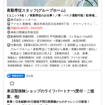
夜勤専従スタッフ(グループホーム)
1ユニット9名！／夜勤専従のお仕事！／車・バイク通勤可能！駐車場無
料！
株式会社 レジオール
アクセス 勤務地：横浜市港北区日吉本町6丁目 ・グリーンライン「高
田駅」より徒歩12分
日給26,465円～28,810円
神奈川県横浜市港北区
勤務時間 実働時間：14時間/日 平均勤務日数：1ヶ月あたりnull日
【夜勤】18時00分～翌10時00分 ⇒実働14時間、休憩2時間
仕事内容 【夜勤1回26,297円～28,810円！】高田駅より徒歩12分の
グループホーム！夜勤専従にて週2回から募集！実働14時間！前払い
制度あり【横浜市港北区の求人】 【業務内容】 ・入浴、食事...
制服あり
扶養内勤務OK
主婦・主夫歓迎
60代も応募可
フリーター歓迎
給料前払いOK
学歴不問
職場見学可
交通費全額支給
経験者歓迎
週払いOK
有資格者歓迎
研修あり
ブランクOK
長期歓迎
シフト制
友達と応募OK
正社員
来店型保険ショップのライフパートナー(受付・ご提
案、他)
新着｜◎未経験OK◎資格不問◎異業種からのチャレンジ大歓迎！