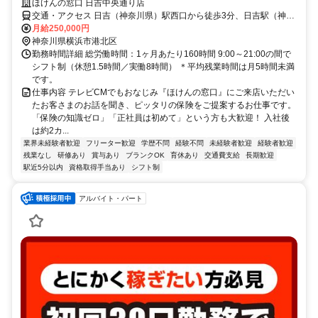
ほけんの窓口 日吉中央通り店
交通・アクセス 日吉（神奈川県）駅西口から徒歩3分、日吉駅（神奈
川県）バス停から徒歩2分
月給250,000円
神奈川県横浜市港北区
勤務時間詳細 総労働時間：1ヶ月あたり160時間 9:00～21:00の間で
シフト制（休憩1.5時間／実働8時間） ＊平均残業時間は月5時間未満
です。
仕事内容 テレビCMでもおなじみ『ほけんの窓口』にご来店いただい
たお客さまのお話を聞き、ピッタリの保険をご提案するお仕事です。
「保険の知識ゼロ」「正社員は初めて」という方も大歓迎！ 入社後
は約2カ...
業界未経験者歓迎
フリーター歓迎
学歴不問
経験不問
未経験者歓迎
経験者歓迎
残業なし
研修あり
賞与あり
ブランクOK
育休あり
交通費支給
長期歓迎
駅近5分以内
資格取得手当あり
シフト制
アルバイト・パート