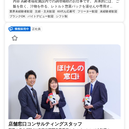
内容 高齢者福祉施設内での調理補助のお仕事です。 具体的には、 ご
飯を炊く、汁物を作る、レトルト惣菜パックを湯せんや専用オ...
業界未経験者歓迎
主婦・主夫歓迎
60代も応募可
フリーター歓迎
未経験者歓迎
ブランクOK
バイトデビュー歓迎
シフト制
正社員
店舗窓口コンサルティングスタッフ