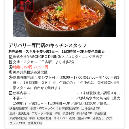
デリバリー専門店のキッチンスタッフ
料理経験・スキル不要✨週3日～、1日3時間～OK✨髪色自由☆
株式会社MAGOKORO DINING/マゴコロダイニング日吉店
交通・アクセス 「日吉駅」より徒歩2分
時給1,350円～1,500円
神奈川県横浜市港北区
勤務時間詳細 ＼⏰シフト例／ ①9:00～17:00 ②17:00～翌4:00 ※週3
日～、1日3時間～ＯＫ！ ※「午前のみ」「午後のみ」等相談OK ※生
活スタイルに合わせて働けます！
仕事内容 ╭━━━━━━━━━━━━━╮ ⭐未経験歓迎／調理スキル
不要⭐ ╰━━━━━━━━━━━━━╯ ✅地域高水準の高時給（最大
1500円） ✅週3日～・1日3時間～OK ✅週払い相談OK ✅髪色...
扶養内勤務OK
副業・WワークOK
1日4時間以内OK
土日祝のみOK
主婦・主夫歓迎
フリーター歓迎
早朝
学歴不問
平日のみOK
学生歓迎
未経験者歓迎
午前
経験者歓迎
ネイルOK
夜間
週払いOK
研修あり
夕方
ブランクOK
交通費支給