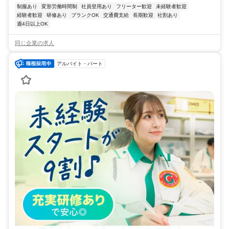
制服あり
変形労働時間制
社員登用あり
フリーター歓迎
未経験者歓迎
経験者歓迎
研修あり
ブランクOK
交通費支給
長期歓迎
社割あり
週4日以上OK
同じ企業の求人
アルバイト・パート