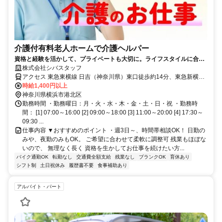
介護付有料老人ホームで介護ヘルパー
資格と経験を活かして、プライベートも大切に。ライフスタイルに合わ
せた働き方が可能です
株式会社シバスタッフ
アクセス 東急東横線 日吉（神奈川県）東口徒歩約14分、東急新横浜
線 日吉（神奈川県）東口徒歩約14分、横浜市営グリーンライン 日吉
時給1,400円以上
（神奈川県）1番口徒歩約15分
神奈川県横浜市港北区
勤務時間 ・勤務曜日：月・火・水・木・金・土・日・祝 ・勤務時
間： [1] 07:00～16:00 [2] 09:00～18:00 [3] 11:00～20:00 [4] 17:30～
09:30 ...
仕事内容 ▼おすすめのポイント ・週3日～、時間帯相談OK！ 日勤の
みや、夜勤のみもOK。 ご希望に合わせて柔軟に調整可 残業もほぼな
いので、 無理なく長く 資格を生かしてお仕事を続けたい方...
バイク通勤OK
転勤なし
交通費全額支給
残業なし
ブランクOK
育休あり
シフト制
土日祝休み
履歴書不要
食事補助あり
アルバイト・パート