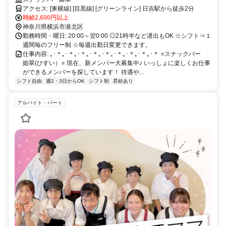
アクセス: [東横線] [目黒線] [グリーンライン] 日吉駅から徒歩2分
時給2,600円以上
神奈川県横浜市港北区
勤務時間・曜日: 20:00～翌0:00 ◎21時半など遅出もOK ☆シフト⇒１
週間毎のフリー制 ☆毎週出勤日変更できます。
仕事内容: ｡･＊｡･＊｡･＊｡･＊｡･＊｡･＊｡･＊｡･＊｡･＊ ⭐スナックバー
姫翠(ひすい）⭐ 現在、新メンバー大募集中♪ いっしょに楽しくお仕事
ができるメンバーを探しています！ 待遇や...
シフト自由
週2・3日からOK
シフト制
昇給あり
アルバイト・パート