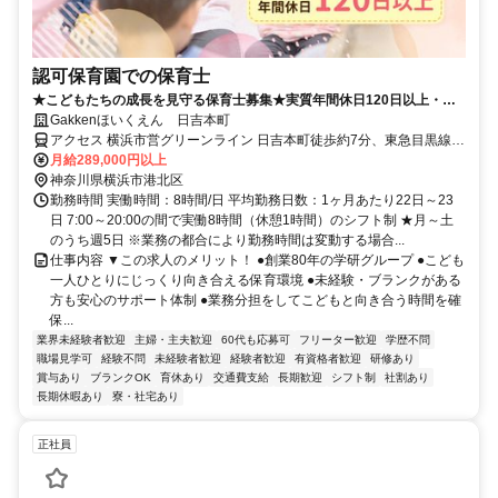
認可保育園での保育士
★こどもたちの成長を見守る保育士募集★実質年間休日120日以上・育
休復帰率95%！学研グループの保育園で、一人ひとりに寄り添う保育を
Gakkenほいくえん 日吉本町
実践できます♪あなたの細やかな気配りが未来を育む保育士のお仕事で
アクセス 横浜市営グリーンライン 日吉本町徒歩約7分、東急目黒線
す！
日吉（神奈川県）西口徒歩約15分、東急東横線 日吉（神奈川県）西
月給289,000円以上
口徒歩約15分
神奈川県横浜市港北区
勤務時間 実働時間：8時間/日 平均勤務日数：1ヶ月あたり22日～23
日 7:00～20:00の間で実働8時間（休憩1時間）のシフト制 ★月～土
のうち週5日 ※業務の都合により勤務時間は変動する場合...
仕事内容 ▼この求人のメリット！ ●創業80年の学研グループ ●こども
一人ひとりにじっくり向き合える保育環境 ●未経験・ブランクがある
方も安心のサポート体制 ●業務分担をしてこどもと向き合う時間を確
保...
業界未経験者歓迎
主婦・主夫歓迎
60代も応募可
フリーター歓迎
学歴不問
職場見学可
経験不問
未経験者歓迎
経験者歓迎
有資格者歓迎
研修あり
賞与あり
ブランクOK
育休あり
交通費支給
長期歓迎
シフト制
社割あり
長期休暇あり
寮・社宅あり
正社員