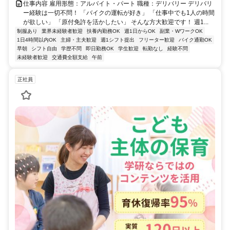
仕事内容 雇用形態：アルバイト・パート 職種：デリバリー デリバリ
ー経験は一切不問！ 「バイクの運転が好き」 「仕事中でも1人の時間
が欲しい」 「原付免許を活かしたい」 そんな方大歓迎です！ 週1...
制服あり
業界未経験者歓迎
扶養内勤務OK
週1日からOK
副業・WワークOK
1日4時間以内OK
主婦・主夫歓迎
週1シフト提出
フリーター歓迎
バイク通勤OK
早朝
シフト自由
学歴不問
即日勤務OK
学生歓迎
転勤なし
経験不問
未経験者歓迎
交通費全額支給
午前
正社員