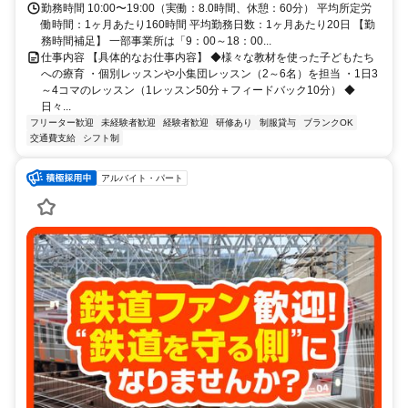
勤務時間 10:00〜19:00（実働：8.0時間、休憩：60分） 平均所定労
働時間：1ヶ月あたり160時間 平均勤務日数：1ヶ月あたり20日 【勤
務時間補足】 一部事業所は「9：00～18：00...
仕事内容 【具体的なお仕事内容】 ◆様々な教材を使った子どもたち
への療育 ・個別レッスンや小集団レッスン（2～6名）を担当 ・1日3
～4コマのレッスン（1レッスン50分＋フィードバック10分） ◆
日々...
フリーター歓迎
未経験者歓迎
経験者歓迎
研修あり
制服貸与
ブランクOK
交通費支給
シフト制
アルバイト・パート