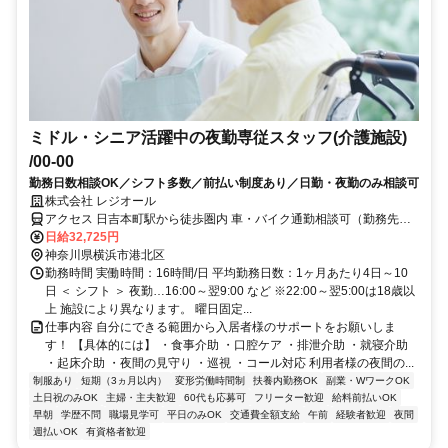
ミドル・シニア活躍中の夜勤専従スタッフ(介護施設)
/00-00
勤務日数相談OK／シフト多数／前払い制度あり／日勤・夜勤のみ相談可
株式会社 レジオール
アクセス 日吉本町駅から徒歩圏内 車・バイク通勤相談可（勤務先に
よる）
日給32,725円
神奈川県横浜市港北区
勤務時間 実働時間：16時間/日 平均勤務日数：1ヶ月あたり4日～10
日 ＜ シフト ＞ 夜勤…16:00～翌9:00 など ※22:00～翌5:00は18歳以
上 施設により異なります。 曜日固定...
仕事内容 自分にできる範囲から入居者様のサポートをお願いしま
す！ 【具体的には】 ・食事介助 ・口腔ケア ・排泄介助 ・就寝介助
・起床介助 ・夜間の見守り ・巡視 ・コール対応 利用者様の夜間の...
制服あり
短期（3ヵ月以内）
変形労働時間制
扶養内勤務OK
副業・WワークOK
土日祝のみOK
主婦・主夫歓迎
60代も応募可
フリーター歓迎
給料前払いOK
早朝
学歴不問
職場見学可
平日のみOK
交通費全額支給
午前
経験者歓迎
夜間
週払いOK
有資格者歓迎