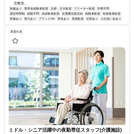
児教室...
制服あり
業界未経験者歓迎
主婦・主夫歓迎
フリーター歓迎
学歴不問
固定時間制
経験不問
未経験者歓迎
交通費全額支給
経験者歓迎
有資格者歓迎
研修あり
賞与あり
ブランクOK
育休あり
長期歓迎
社割あり
入社祝い金あり
派遣社員
ミドル・シニア活躍中の夜勤専従スタッフ(介護施設)