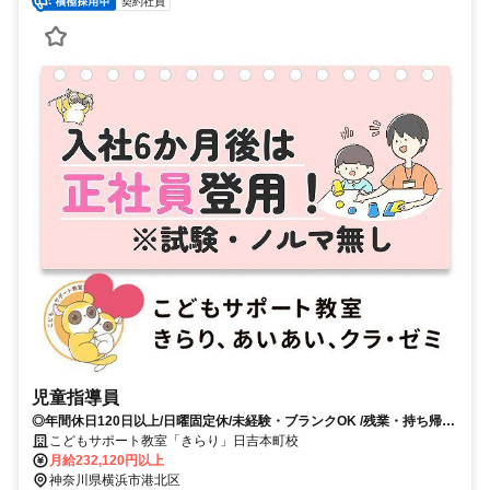
契約社員
児童指導員
◎年間休日120日以上/日曜固定休/未経験・ブランクOK /残業・持ち帰り
仕事ナシ◇充実した研修であなたのスキルアップをしっかりサポートし
こどもサポート教室「きらり」日吉本町校
ます
月給232,120円以上
神奈川県横浜市港北区