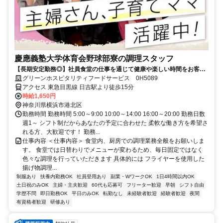
慶應義塾大学体育会野球部寮の調理スタッフ
【長期安定勤務◎】社員食堂の仕事を通じて健康や楽しい時間をお客様
にお届けしませんか？
グリーンホスピタリティフードサービス 0H5089
アクセス 東急目黒線 日吉駅より徒歩15分
時給1,650円
神奈川県横浜市港北区
勤務時間 勤務時間 5:00～9:00 10:00～14:00 16:00～20:00 勤務日数
週1～ シフト制だからあなたの予定に合わせた 柔軟な働き方を希望さ
れる方、大歓迎です！ 勤務...
仕事内容 ＜仕事内容＞ 食堂内、厨房での調理業務全般をお願いしま
す。 食堂では日替わりでメニューが変わるため、毎日固定ではなく
色々な調理を行っていただきます 具体的には フライヤーを使用した
揚げ物調理...
制服あり
扶養内勤務OK
社員登用あり
副業・WワークOK
1日4時間以内OK
土日祝のみOK
主婦・主夫歓迎
60代も応募可
フリーター歓迎
早朝
シフト自由
学歴不問
即日勤務OK
平日のみOK
転勤なし
未経験者歓迎
経験者歓迎
夜間
有資格者歓迎
研修あり