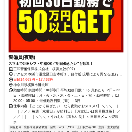
警備員(夜勤)
スマホで24Hシフト申請OK♪“明日働きたい”も歓迎！
三和警備保障株式会社 横浜支社(007)
アクセス 横浜市港北区日吉本町１丁目付近 現場により異なる/直行直
帰/勤務地相談可 ■週3日～■電話面接
日給14,063円～17,463円
神奈川県横浜市港北区
勤務時間 実働時間：8時間/日 平均勤務日数：1ヶ月あたり12日～22
日 ・勤務曜日：月・火・水・木・金・土・日・祝 ・勤務時間： [1]
20:00～05:00 ・最低勤務日数（週）：3日 ...
仕事内容 【とにかく稼ぎたい…なら夜勤がおススメ♪】 ＼＼＼｜｜
｜｜／／／ 毎週「水曜日」が給料日♪ 【お支払いは業界最速級】 ／
／／｜｜ ｜｜＼＼＼ ＞うれしい【週払い制】＜ 日曜日〆→＜翌週
水...
制服あり
業界未経験者歓迎
副業・WワークOK
土日祝のみOK
主婦・主夫歓迎