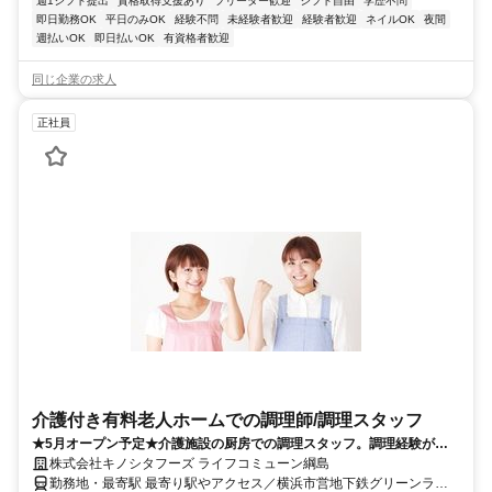
週1シフト提出
資格取得支援あり
フリーター歓迎
シフト自由
学歴不問
即日勤務OK
平日のみOK
経験不問
未経験者歓迎
経験者歓迎
ネイルOK
夜間
週払いOK
即日払いOK
有資格者歓迎
同じ企業の求人
正社員
介護付き有料老人ホームでの調理師/調理スタッフ
★5月オープン予定★介護施設の厨房での調理スタッフ。調理経験が生
かせる。無資格OK！「好き」を仕事に！
株式会社キノシタフーズ ライフコミューン綱島
勤務地・最寄駅 最寄り駅やアクセス／横浜市営地下鉄グリーンライ