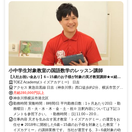
小中学生対象教室の国語数学のレッスン講師
【入社お祝い金あり】6～15歳のお子様が対象の英才教室講師★≪経験/
資格不要≫
TOEZ Academy(トイズアカデミー) 日吉
アクセス 東急目黒線 日吉（神奈川県）西口徒歩約2分、横浜市営グリ
ーンライン 日吉（神奈川県）西口徒歩約2分、東急東横線 日吉（神奈
月給280,000円以上
川県）西口徒歩約2分
神奈川県横浜市港北区
勤務時間 実働時間：8時間/日 平均勤務日数：1ヶ月あたり20日 ・勤
務曜日：月・火・水・木・金・土・祝※ 注釈内容については下記コ
メントを参照下さい。 ・勤務時間： [1] 11:00～20:0...
仕事内容 天才を生み出す英才教室「トイズアカデミー」の運営をお
任せ★ 2018年に開校した6歳～15歳のお子様を対象とした教室「ト
イズカデミー」の講師業務です。 当社が運営する、3～6歳対象の幼