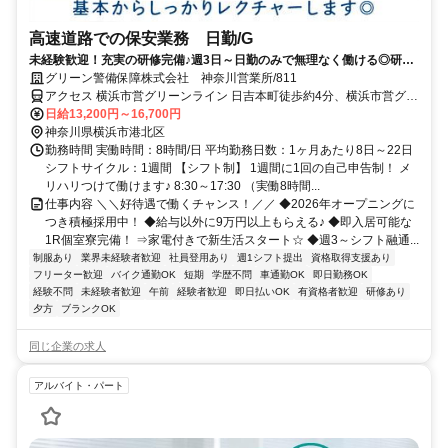
高速道路での保安業務 日勤/G
未経験歓迎！充実の研修完備♪週3日～日勤のみで無理なく働ける◎研修
中から日払い可能！
グリーン警備保障株式会社 神奈川営業所/811
アクセス 横浜市営グリーンライン 日吉本町徒歩約4分、横浜市営グリ
ーンライン 高田（神奈川県）徒歩約17分、東急新横浜線 日吉（神奈
日給13,200円～16,700円
川県）西口徒歩約21分 日吉本町駅周辺の現場★直行直帰OK★神奈川
神奈川県横浜市港北区
県内に現場多数
勤務時間 実働時間：8時間/日 平均勤務日数：1ヶ月あたり8日～22日
シフトサイクル：1週間 【シフト制】 1週間に1回の自己申告制！ メ
リハリつけて働けます♪ 8:30～17:30 （実働8時間...
仕事内容 ＼＼好待遇で働くチャンス！／／ ◆2026年オープニングに
つき積極採用中！ ◆給与以外に9万円以上もらえる♪ ◆即入居可能な
1R個室寮完備！ ⇒家電付きで新生活スタート☆ ◆週3～シフト融通...
制服あり
業界未経験者歓迎
社員登用あり
週1シフト提出
資格取得支援あり
フリーター歓迎
バイク通勤OK
短期
学歴不問
車通勤OK
即日勤務OK
経験不問
未経験者歓迎
午前
経験者歓迎
即日払いOK
有資格者歓迎
研修あり
夕方
ブランクOK
同じ企業の求人
アルバイト・パート