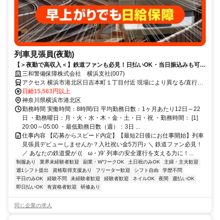
列車見張員(夜勤)
【＞夜勤で高収入＜】鉄道ファンも必見！日払いOK・当日振込みも可能
♪
三和警備保障株式会社 横浜支社(007)
アクセス 横浜市港北区日吉本町１丁目付近 現場により異なる/直行直
帰/勤務地相談可 ■週3日～■電話面接
日給15,563円以上
神奈川県横浜市港北区
勤務時間 実働時間：8時間/日 平均勤務日数：1ヶ月あたり12日～22
日 ・勤務曜日：月・火・水・木・金・土・日・祝 ・勤務時間： [1]
20:00～05:00 ・最低勤務日数（週）：3日 ...
仕事内容 【応募からスピード内定】【最短2日後にお仕事開始】列車
見張員デビューしませんか？入社祝い金5万円♪ ＼ 鉄道ファン必見！
／ あなたの鉄道愛が ((ゝω・)9’ 列車の安全運行を支える力に！...
制服あり
業界未経験者歓迎
副業・WワークOK
土日祝のみOK
主婦・主夫歓迎
週1シフト提出
資格取得支援あり
フリーター歓迎
シフト自由
学歴不問
平日のみOK
経験不問
未経験者歓迎
経験者歓迎
ネイルOK
夜間
週払いOK
即日払いOK
有資格者歓迎
研修あり
同じ企業の求人