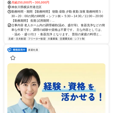
ン「日吉本町」駅より徒歩8分
月給250,000円～300,000円
神奈川県横浜市港北区
勤務時間・期間 【勤務時間】 朝勤 昼勤 夕勤 夜勤 深夜 勤務時間 5：
30～20：00の間の8時間 ＜シフト例＞ 5:30～14:30／11:00～20:00
【勤務期間】 長期 試用期間：...
仕事内容 老人ホーム内の調理補助(温め、盛付等)、食器洗浄などの簡
単な作業です。 調理の経験や資格は不要です。 主な内容としては、
・温め ・盛り付け ・食器洗浄 となります。 普段の家庭の料理と...
主婦・主夫歓迎
フリーター歓迎
大量募集
交通費支給
シフト制
派遣社員