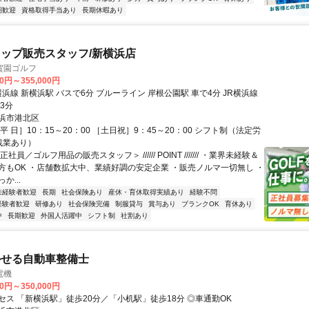
期歓迎
資格取得手当あり
長期休暇あり
ップ販売スタッフ/新横浜店
賀園ゴルフ
00円～355,000円
横浜線 新横浜駅 バスで6分 ブルーライン 岸根公園駅 車で4分 JR横浜線
3分
浜市港北区
平 日］10：15～20：00 ［土日祝］9：45～20：00 シフト制（法定労
残業あり）
社員／ゴルフ用品の販売スタッフ＞ ////// POINT /////// ・業界未経験＆
方もOK ・店舗数拡大中、業績好調の安定企業 ・販売ノルマ一切無し ・
か...
未経験者歓迎
長期
社会保険あり
産休・育休取得実績あり
経験不問
経験者歓迎
研修あり
社会保険完備
制服貸与
賞与あり
ブランクOK
育休あり
中
長期歓迎
外国人活躍中
シフト制
社割あり
かせる自動車整備士
電機
00円～350,000円
セス 「新横浜駅」徒歩20分／「⼩机駅」徒歩18分 ◎車通勤OK