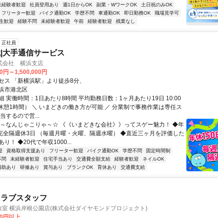
未経験者歓迎
社員登用あり
週1日からOK
副業・WワークOK
土日祝のみOK
フリーター歓迎
バイク通勤OK
学歴不問
車通勤OK
即日勤務OK
職場見学可
生歓迎
経験不問
未経験者歓迎
午前
経験者歓迎
残業なし
正社員
|大手通信サービス
式会社 横浜支店
0円～1,500,000円
セス 「新横浜駅」より徒歩8分、
浜市港北区
 実働時間：1日あたり8時間 平均勤務日数：1ヶ月あたり19日 10:00
 （休憩1時間） ＼ いまどきの働き方が可能 ／ 分業制で事務作業は専任ス
当するので営...
☆～なんじゃこりゃ～☆ 《《いまどきな会社》》ってスゲー魅力！ ◆年
、完全隔週休3日 （毎週月曜・火曜、隔週水曜） ◆直近三ヶ月を評価した
り！ ◆20代で年収1000...
迎
資格取得支援あり
フリーター歓迎
バイク通勤OK
学歴不問
固定時間制
不問
未経験者歓迎
住宅手当あり
交通費全額支給
経験者歓迎
ネイルOK
補助あり
研修あり
賞与あり
ブランクOK
育休あり
交通費支給
クラブスタッフ
教室 横浜岸根公園店(株式会社ダイヤモンドプロジェクト)
00円以上