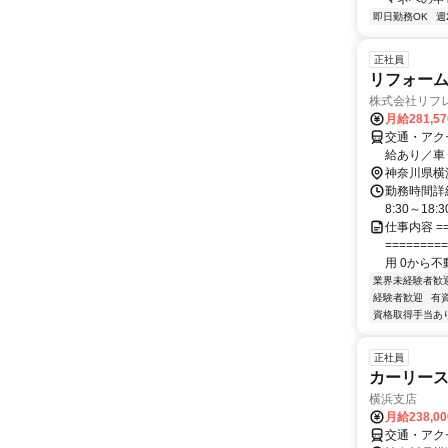
即日勤務OK
週
正社員
リフォー
株式会社リフ
月給281,5
交通・アク
給あり／車
神奈川県横
勤務時間詳細
8:30～1
仕事内容 ==
======
用 0から不動
業界未経験者歓
経験者歓迎
有
資格取得手当あ
正社員
カーリー
横浜支店
月給238,0
交通・アク