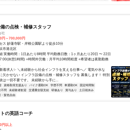
設備の点検・補修スタッフ
会社
00円～700,000円
セス 妙蓮寺駅・岸根公園駅より徒歩10分
浜市港北区
 実働時間：1日あたり8時間 平均勤務日数：1ヶ月あたり20日 〜 22日
～17:00(休憩1時間) ⭐時間外労働：月平均10時間程度 ⭐希望者は夜勤勤務
。
✨新着求人✨ ＼未経験から社会インフラを支える仕事へ／ 電気や水な
に欠かせない インフラ設備の点検・補修スタッフを 募集します！ 特別
験は一切不要です。 未経験から手に...
迎
資格取得支援あり
バイク通勤OK
学歴不問
車通勤OK
固定時間制
験不問
未経験者歓迎
交通費全額支給
研修あり
賞与あり
土日祝休み
型・髪色自由
ートの英語コーチ
00円以上