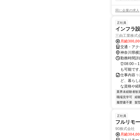
同じ企業の求人
正社員
インフラ
三由工業株式
月給300,0
交通・アク
神奈川県横
勤務時間詳細
⏰08:00
も可能です
仕事内容 
ど、暮らし
な資格や経
業界未経験者歓
職場見学可
経
履歴書不要
髪
正社員
フルリモ
90株式会社
月給304,0