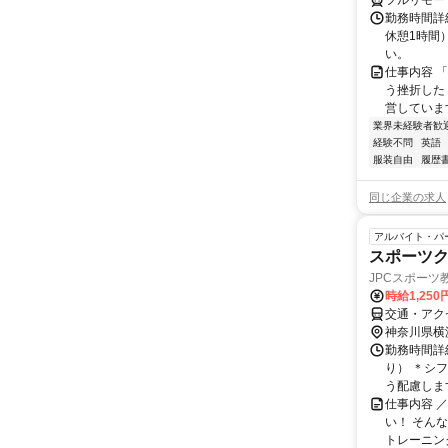
フルリモー
勤務時間詳
休憩1時間
い。
仕事内容 
う挫折したく
営しています
業界未経験者歓
経験不問
英語
服装自由
履歴
同じ企業の求人
アルバイト・パ
スポーツ
JPCスポーツ
時給1,25
交通・アク
神奈川県横
勤務時間詳細
り） ＊シ
う配慮します
仕事内容 
い！ そん
トレーニング