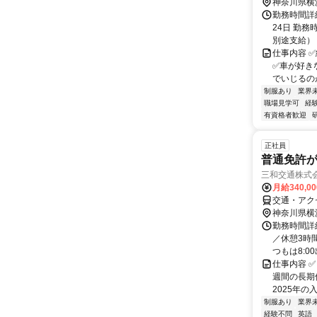
神奈川県横
勤務時間詳
24日 勤務
別途⽀給）
仕事内容 
✅車が好き
でいじるのが
制服あり
業界
職場見学可
経
有資格者歓迎
正社員
普通免許
三和交通株式
月給340,0
交通・アクセ
神奈川県横
勤務時間詳細
／休憩3時間
つもは8:00
仕事内容 ✅
週間の長期休
2025年の入
制服あり
業界
経験不問
英語