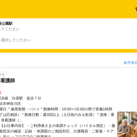
根公園駅
してください
を選択してください
条件保
ート
准看護師
円
クセス: 横浜線 白楽駅 徒歩７分
浜市神奈川区
日: * 雇用形態：パート * 勤務時間：10:00〜16:00の間で実働1時間
了は応相談） * 勤務日数：週3回以上（土日祝のみも歓迎） * 資格：看
准看護師（...
 * 【お仕事内容】 ・ご利用者さまの体調チェック（バイタル測定） ・服
薬状況の確認・記録 ・体調面のご相談対応、介護職員・ご家族・ケア
送り ・フロアでのご利用者さ...