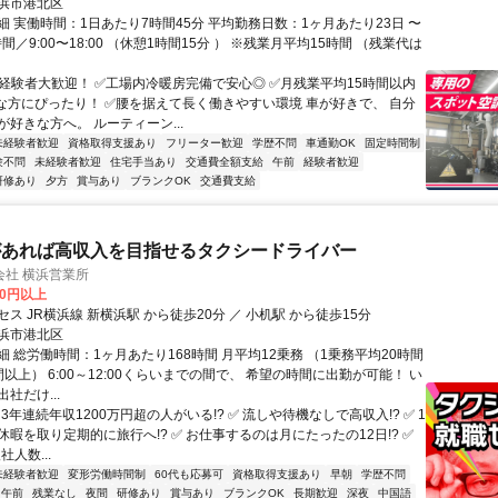
浜市港北区
細 実働時間：1日あたり7時間45分 平均勤務日数：1ヶ月あたり23日 〜
時間／9:00〜18:00 （休憩1時間15分 ） ※残業⽉平均15時間 （残業代は
✅経験者大歓迎！ ✅工場内冷暖房完備で安心◎ ✅月残業平均15時間以内
な方にぴったり！ ✅腰を据えて長く働きやすい環境 車が好きで、 自分
好きな方へ。 ルーティーン...
未経験者歓迎
資格取得支援あり
フリーター歓迎
学歴不問
車通勤OK
固定時間制
験不問
未経験者歓迎
住宅手当あり
交通費全額支給
午前
経験者歓迎
研修あり
夕方
賞与あり
ブランクOK
交通費支給
があれば高収入を目指せるタクシードライバー
会社 横浜営業所
00円以上
ス JR横浜線 新横浜駅 から徒歩20分 ／ 小机駅 から徒歩15分
浜市港北区
 総労働時間：1ヶ月あたり168時間 月平均12乗務 （1乗務平均20時間
以上） 6:00～12:00くらいまでの間で、 希望の時間に出勤が可能！ い
出社だけ...
 3年連続年収1200万円超の人がいる!? ✅ 流しや待機なしで高収入!? ✅ 1
暇を取り定期的に旅行へ!? ✅ お仕事するのは月にたったの12日!? ✅
社人数...
未経験者歓迎
変形労働時間制
60代も応募可
資格取得支援あり
早朝
学歴不問
午前
残業なし
夜間
研修あり
賞与あり
ブランクOK
長期歓迎
深夜
中国語