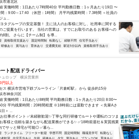
浜市港北区
細 実働時間：1日あたり7時間40分 平均勤務日数：1ヶ月あたり19日 〜
時間：9:00～17:40 （休憩：1時間） 月平均残業時間：7.3時間 ＜社員の
ュ...
トヨタグループの安定基盤！ 主に法人のお客様に対し、社用車に関する
のご提案を行います。 当社の営業は、すでにお取引のある お客様への
8割。 さらに【チーム制】を導...
迎
資格取得支援あり
固定時間制
転勤なし
経験不問
住宅手当あり
研修あり
賞与あり
育休あり
交通費支給
駅近5分以内
資格取得手当あり
ルート配送ドライバー
キュロップ 横浜営業所
00円以上
セス 横浜市営地下鉄ブルーライン「片倉町駅」 から 徒歩約15分
浜市神奈川区
 実働時間：1日あたり8時間 平均勤務日数：1ヶ月あたり20日 8:00〜
休憩60分 平均残業時間：20時間程度 ※18時前には退勤できます ＜先輩Aさ
＞ ...
＊お仕事ポイント ✅未経験歓迎✨丁寧な同行研修でルートや運転のコツま
✅お客様と信頼を築きながら配送業務ができる✨ ✅18時前退社＆実質残業
内でサッと帰宅が可能◎ ✅暮ら...
迎
ランチタイム
フリーター歓迎
学歴不問
固定時間制
職場見学可
転勤なし
験者歓迎
住宅手当あり
午前
研修あり
夕方
賞与あり
ブランクOK
育休あり