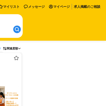
マイリスト
メッセージ
マイページ
求人掲載のご相談
存
関連度順