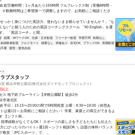
ト
細 総労働時間：1ヶ月あたり165時間 フルフレックス制（実働8時間・
） ※勤務時間はご希望第一で調整しますので、お気軽にご相談くださ
「せっかく身につけた英語力、使わないまま眠らせていませんか？」 “も
ない”と願う人のための英語コーチングスクール 「90 English」を運
。 「英語コーチ」と聞...
迎
副業・WワークOK
主婦・主夫歓迎
フリーター歓迎
学歴不問
転勤なし
未経験者歓迎
フルリモート
残業なし
研修あり
在宅OK
ブランクOK
長期歓迎
書不要
髪型・髪色自由
ート
クラブスタッフ
教室 横浜岸根公園店(株式会社ダイヤモンドプロジェクト)
0円以上
セス 地下鉄ブルーライン【岸根公園駅】徒歩2分
浜市港北区
 平日：15:15〜20:00の間で6時間程度 土曜：8:30〜18:00（休憩あ
フトは週1日～お気軽にご相談ください！ 学業、家庭との両立ができるよ
 【シフト例...
／ 指導経験がなくてもOK！ スポーツの楽しさを子どもたちにも伝えた
な方にぴったりのバイト♪ 週1回～シフト相談OK ＼ 話題の体幹バランス
教室「JPCスポーツ」で、...