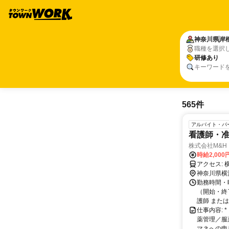
神奈川県
岸
職種を選択
研修あり
キーワード
565件
アルバイト・パ
看護師・
株式会社M&H
時給2,000
ア
神奈川県横
勤務時間・曜
（開始・終
護師 または 
仕事内容:
薬管理／服
マネへの申し