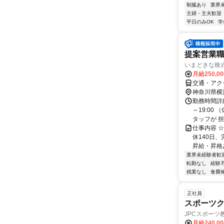
制服あり
業界
主婦・主夫歓迎
平日のみOK
学
提案営業職
いまどきな株
月給250,00
交通・アク
神奈川県横
勤務時間詳細
～19:00
タッフが 担
仕事内容 
休140日
昇給・昇格あ
業界未経験者歓
転勤なし
経験
残業なし
食費
正社員
スポーツ
JPCスポーツ
月給240,0