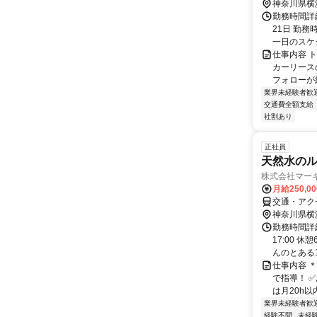
神奈川県横
勤務時間詳
21日 勤務
一日のスケジ
仕事内容 
カーリース
フォローが約
業界未経験者歓
交通費全額支給
社割あり
正社員
天然水の
株式会社マー
月給250,0
交通・アク
神奈川県横
勤務時間詳細
17:00 
んのとある1日
仕事内容 
で指導！ 
は月20h以
業界未経験者歓
経験不問
未経