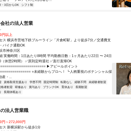
2・3日からOK
シフト制
ム会社の法人営業
レ
70円以上
セス 横浜市営地下鉄ブルーライン「片倉町駅」より徒歩7分／交通費支
・バイク通勤OK
浜市神奈川区
 実働時間：1日あたり8時間 平均勤務日数：1ヶ月あたり22日 〜 24日
8:30（休憩2時間） ✅原則定時退社 ✅直行直帰OK
====================== ▶アピールポイント
================== ⭐未経験からプロへ！ ┗人柄重視のポテンシャル採
産・...
迎
資格取得支援あり
学歴不問
固定時間制
転勤なし
経験不問
未経験者歓迎
資格者歓迎
研修あり
賞与あり
ブランクOK
育休あり
長期歓迎
り
長期休暇あり
スの法人営業職
00円～272,000円
セス 新横浜駅から徒歩1分