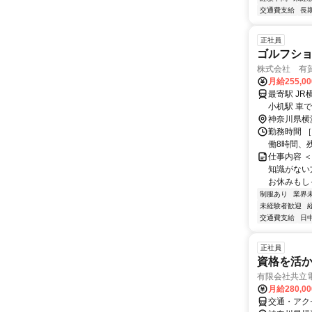
交通費支給
長
正社員
ゴルフショ
株式会社 有
月給255,0
最寄駅 JR
小机駅 車で
神奈川県横
勤務時間 ［
働8時間、
仕事内容 ＜正
知識がない
お休みもしっ
制服あり
業界
未経験者歓迎
交通費支給
日
正社員
資格を活
有限会社共立
月給280,0
交通・アク