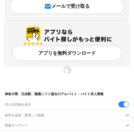
メールで受け取る
アプリを無料ダウンロード
神奈川県、日吉駅、隔週シフト提出のアルバイト・バイト求人情報
求人の詳細を表示
条件を追加・変更して検索
市区町村を追加・変更
関連キーワード
完全在宅ワーク 全国
シール貼り 在宅
現在地周辺
ガチャガチャ
犬カフェ
神奈川県