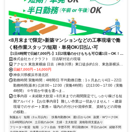
<8月末まで限定>新築マンションなどの工事現場で働
く軽作業スタッフ/短期・単発OK/日払い可
【1日4時間で日給7,000円♪】1日2現場のかけもちも可◎週1日～OK！午
前・午後のみOK／即日リモート面接実施中／Wワーク(副業)大歓迎！／
株式会社カイクラフト 日吉駅付近の現場
1か月20回勤務で20,000円ボーナス支給キャンペーンスタート実施中!!
アクセス 東急東横線 日吉（神奈川県）東口徒歩約1分、東急新横浜線
日吉（神奈川県）東口徒歩約1分、東急目黒線 日吉（神奈川県）東口
日給7,000円～14,000円
徒歩約1分
神奈川県横浜市港北区
勤務時間 実働時間：4時間/日 平均勤務日数：1ヶ月あたり4日～22日
勤務時間(基本) (1)8:00～12:00（実働4時間） (2)13:00～17:00（実働
4時間） ※午前か午後を選べま...
仕事内容 ＜未経験大歓迎＞8月末までの期間限定でしっかり稼げる短
期アルバイト 【お仕事内容】 難しい作業は一切ありません！ ＜建築
現場でのサポート業務＞ 場内の片付けや清掃作業、 資材などの荷物
の移動...
制服あり
短期（3ヵ月以内）
扶養内勤務OK
週1日からOK
副業・WワークOK
1日4時間以内OK
土日祝のみOK
主婦・主夫歓迎
資格取得支援あり
フリーター歓迎
短期
シフト自由
学歴不問
即日勤務OK
平日のみOK
経験不問