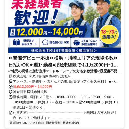
⏩警備デビュー応援⏩横浜・川崎エリアの現場多数⏩
日払いOK⏩週1~勤務可能(未経験でも1万2000円~1万
✅地元の現場に直行直帰✅ミドル・シニアの方も多数活躍✅履歴書不要➡
4000円)
最速当日面接OK！✅話を聞くだけでもOK！まずはお気軽にご応募くだ
株式会社TRUST警備保障<横浜支社>
さい！
アクセス: ＜勤務地＞ ほとんどの現場が駅近×アクセス便利！ ★バイ
ク・自転車通勤OK(現場による)
日給12,000円～14,000円
神奈川県横浜市港北区
勤務時間・曜日: ＜日勤＞ ・8:00～17:00 ・8:30～17:30 ・9:00～
18:00(実働8H／休憩1H) ＜夜勤＞ 20:30～翌5:30(実働8H／休憩1H)
※週1日～勤務ＯＫ...
仕事内容: ----------------------------------------------- ✨未経験の方大歓迎！
自由シフトで働けます✨ -----------------------...
週1日からOK
シフト自由
固定時間制
駅近5分以内