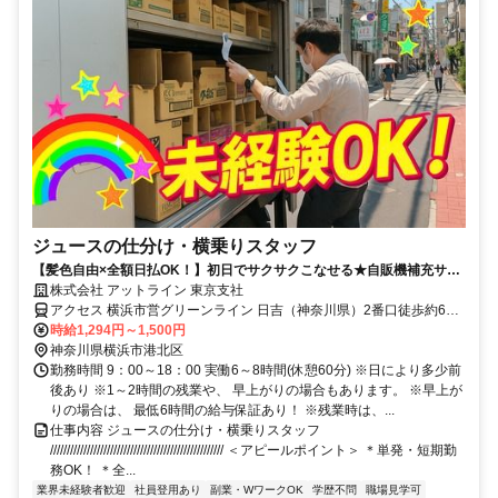
ジュースの仕分け・横乗りスタッフ
【髪色自由×全額日払OK！】初日でサクサクこなせる★自販機補充サポ
ート＜履歴書不要×WEB面談OK＞
株式会社 アットライン 東京支社
アクセス 横浜市営グリーンライン 日吉（神奈川県）2番口徒歩約6
分、横浜市営グリーンライン 日吉（神奈川県）2番口徒歩約6分、横
時給1,294円～1,500円
浜市営グリーンライン 日吉（神奈川県）2番口徒歩約6分
神奈川県横浜市港北区
勤務時間 9：00～18：00 実働6～8時間(休憩60分) ※日により多少前
後あり ※1～2時間の残業や、 早上がりの場合もあります。 ※早上が
りの場合は、 最低6時間の給与保証あり！ ※残業時は、...
仕事内容 ジュースの仕分け・横乗りスタッフ
//////////////////////////////////////////////////// ＜アピールポイント＞ ＊単発・短期勤
務OK！ ＊全...
業界未経験者歓迎
社員登用あり
副業・WワークOK
学歴不問
職場見学可