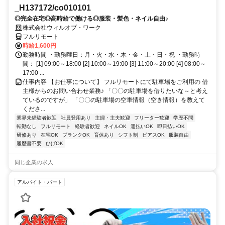
_H137172/co010101
◎完全在宅◎高時給で働ける◎服装・髪色・ネイル自由♪
株式会社ウィルオブ・ワーク
フルリモート
時給1,600円
勤務時間 ・勤務曜日：月・火・水・木・金・土・日・祝 ・勤務時
間： [1] 09:00～18:00 [2] 10:00～19:00 [3] 11:00～20:00 [4] 08:00～
17:00 ...
仕事内容 【お仕事について】 フルリモートにて駐車場をご利用の 借
主様からのお問い合わせ業務♪ 「〇〇の駐車場を借りたいな～と考え
ているのですが」 「〇〇の駐車場の空車情報（空き情報）を教えて
くださ...
業界未経験者歓迎
社員登用あり
主婦・主夫歓迎
フリーター歓迎
学歴不問
転勤なし
フルリモート
経験者歓迎
ネイルOK
週払いOK
即日払いOK
研修あり
在宅OK
ブランクOK
育休あり
シフト制
ピアスOK
服装自由
履歴書不要
ひげOK
同じ企業の求人
アルバイト・パート