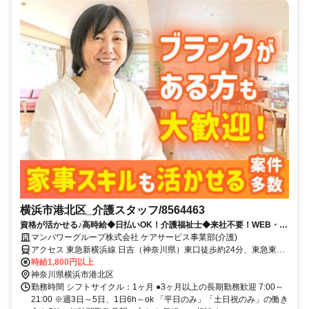
横浜市港北区_介護スタッフ/8564463
資格が活かせる♪高時給◆日払いOK！介護福祉士◆来社不要！WEB・電
話登録ＯＫ◎
マンパワーグループ株式会社 ケアサービス事業部(介護)
アクセス 東急新横浜線 日吉（神奈川県）東口徒歩約24分、東急東横
線 日吉（神奈川県）東口徒歩約24分、東急目黒線 日吉（神奈川県）
時給1,800円以上
東口徒歩約24分 車・バイク通勤OK（派遣先による）
神奈川県横浜市港北区
勤務時間 シフトサイクル：1ヶ月 ●3ヶ月以上の長期勤務歓迎 7:00～
21:00 ※週3日～5日、1日6h～ok 「平日のみ」「土日祝のみ」の働き