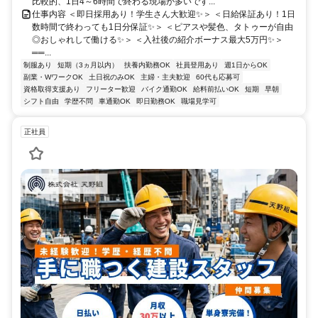
比較的、1日4～6時間で終わる現場が多いです...
仕事内容 ＜即日採用あり！学生さん大歓迎✨＞ ＜日給保証あり！1日
数時間で終わっても1日分保証✨＞ ＜ピアスや髪色、タトゥーが自由
◎おしゃれして働ける✨＞ ＜入社後の紹介ボーナス最大5万円✨＞
══...
制服あり
短期（3ヵ月以内）
扶養内勤務OK
社員登用あり
週1日からOK
副業・WワークOK
土日祝のみOK
主婦・主夫歓迎
60代も応募可
資格取得支援あり
フリーター歓迎
バイク通勤OK
給料前払いOK
短期
早朝
シフト自由
学歴不問
車通勤OK
即日勤務OK
職場見学可
正社員