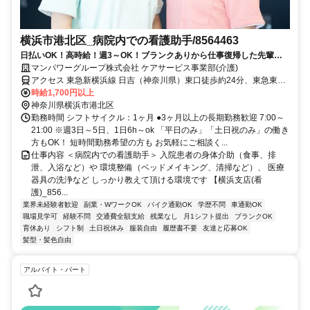
横浜市港北区_病院内での看護助手/8564463
日払いOK！高時給！週3～OK！ブランクありから仕事復帰した先輩や
ミドル世代も多数活躍中♪
マンパワーグループ株式会社 ケアサービス事業部(介護)
アクセス 東急新横浜線 日吉（神奈川県）東口徒歩約24分、東急東横
線 日吉（神奈川県）東口徒歩約24分、東急目黒線 日吉（神奈川県）
時給1,700円以上
東口徒歩約24分 車・バイク通勤OK（派遣先による）
神奈川県横浜市港北区
勤務時間 シフトサイクル：1ヶ月 ●3ヶ月以上の長期勤務歓迎 7:00～
21:00 ※週3日～5日、1日6h～ok 「平日のみ」「土日祝のみ」の働き
方もOK！ 短時間勤務希望の方も お気軽にご相談く...
仕事内容 ＜病院内での看護助手＞ 入院患者の身体介助（食事、排
泄、入浴など）や 環境整備（ベッドメイキング、清掃など）、 医療
器具の洗浄など しっかり教えて頂ける環境です 【横浜支店(看
護)_856...
業界未経験者歓迎
副業・WワークOK
バイク通勤OK
学歴不問
車通勤OK
職場見学可
経験不問
交通費全額支給
残業なし
月1シフト提出
ブランクOK
育休あり
シフト制
土日祝休み
服装自由
履歴書不要
友達と応募OK
髪型・髪色自由
アルバイト・パート