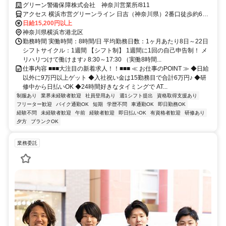
能！入社祝金6万円！未経験OK
グリーン警備保障株式会社 神奈川営業所/811
アクセス 横浜市営グリーンライン 日吉（神奈川県）2番口徒歩約6
分、横浜市営グリーンライン 日吉（神奈川県）2番口徒歩約6分、横
日給15,200円以上
浜市営グリーンライン 日吉（神奈川県）2番口徒歩約6分 日吉駅周辺
神奈川県横浜市港北区
の現場★直行直帰OK★神奈川県内に現場多数
勤務時間 実働時間：8時間/日 平均勤務日数：1ヶ月あたり8日～22日
シフトサイクル：1週間 【シフト制】 1週間に1回の自己申告制！ メ
リハリつけて働けます♪ 8:30～17:30 （実働8時間...
仕事内容 ■■■大注目の新着求人！！■■■ ≪ お仕事のPOINT ≫ ◆日給
以外に9万円以上ゲット ◆入社祝い金は15勤務目で合計6万円♪ ◆研
修中から日払いOK ◆24時間好きなタイミングで AT...
制服あり
業界未経験者歓迎
社員登用あり
週1シフト提出
資格取得支援あり
フリーター歓迎
バイク通勤OK
短期
学歴不問
車通勤OK
即日勤務OK
経験不問
未経験者歓迎
午前
経験者歓迎
即日払いOK
有資格者歓迎
研修あり
夕方
ブランクOK
業務委託