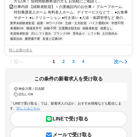
方もOK！ 短時間勤務希望の方も お気軽にご相談く...
仕事内容 【経験者歓迎】＜介護施設内のお仕事＞ グループホーム、
特別養護老人ホーム 有料老人ホーム、デイサービスなどで… ●お食事
サポート ●レクリエーション ●付き添い ●入浴・体調管理など 身の...
業界未経験者歓迎
副業・WワークOK
主婦・主夫歓迎
バイク通勤OK
学歴不問
車通勤OK
職場見学可
経験不問
交通費全額支給
経験者歓迎
残業なし
有資格者歓迎
月1シフト提出
ブランクOK
育休あり
シフト制
土日祝休み
服装自由
履歴書不要
友達と応募OK
同じ企業の求人
前へ
次へ
1
2
3
4
この条件の新着求人を受け取る
神奈川県 / 日吉駅
日払いOK
「LINEで受け取る」では、新着求人のほか、おすすめ情報なども配信しま
す。
詳しくはこちら
LINEで受け取る
メールで受け取る