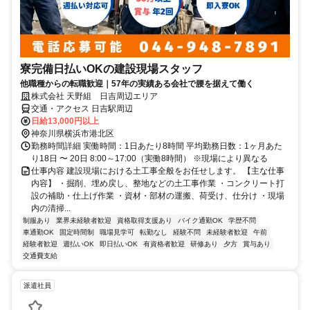
寮完備日払いOKの建設現場スタッフ
他職種からの転職歓迎｜57年の実績ある会社で腰を据えて働く
株式会社 天野組 日吉周辺エリア
交通・アクセス 日吉駅周辺
日給13,000円以上
神奈川県横浜市港北区
勤務時間詳細 実働時間：1日あたり8時間 平均勤務日数：1ヶ月あた
り18日 〜 20日 8:00～17:00（実働8時間） ※現場により異なる
仕事内容 建設現場における土工事全般をお任せします。 【主な仕事
内容】 ・掘削、埋め戻し、整地などの土工事作業 ・コンクリート打
設の補助・仕上げ作業 ・資材・部材の運搬、荷受け、仕分け ・現場
内の清掃...
制服あり
業界未経験者歓迎
資格取得支援あり
バイク通勤OK
学歴不問
車通勤OK
固定時間制
職場見学可
転勤なし
経験不問
未経験者歓迎
午前
経験者歓迎
週払いOK
即日払いOK
有資格者歓迎
研修あり
夕方
賞与あり
交通費支給
派遣社員