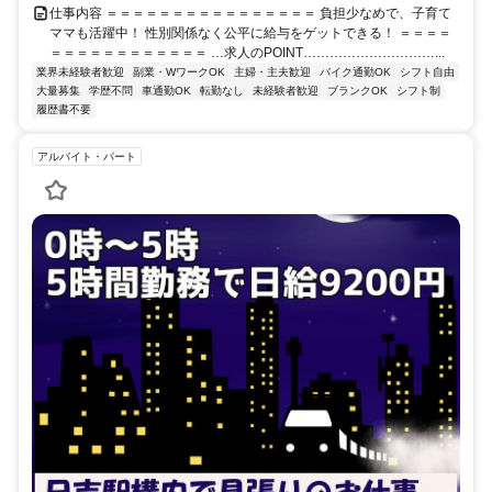
仕事内容 ＝＝＝＝＝＝＝＝＝＝＝＝＝＝＝＝ 負担少なめで、子育て
ママも活躍中！ 性別関係なく公平に給与をゲットできる！ ＝＝＝＝
＝＝＝＝＝＝＝＝＝＝＝＝ …求人のPOINT…………………………...
業界未経験者歓迎
副業・WワークOK
主婦・主夫歓迎
バイク通勤OK
シフト自由
大量募集
学歴不問
車通勤OK
転勤なし
未経験者歓迎
ブランクOK
シフト制
履歴書不要
アルバイト・パート