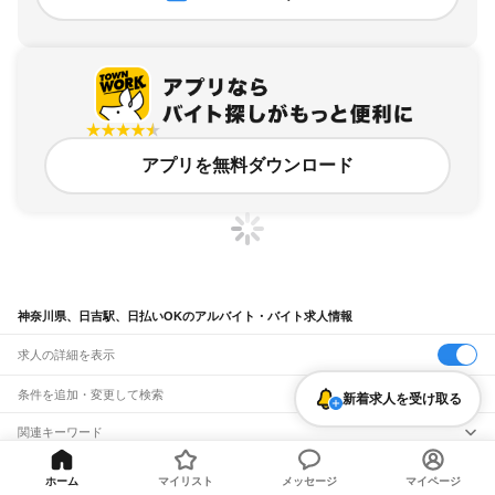
アプリを無料ダウンロード
神奈川県、日吉駅、日払いOKのアルバイト・バイト求人情報
求人の詳細を表示
条件を追加・変更して検索
新着求人を受け取る
市区町村を追加・変更
関連キーワード
完全在宅ワーク 全国
シール貼り 在宅
現在地周辺
ガチャガチャ
犬カフェ
神奈川県
駅を追加・変更
バイトTOP
神奈川県
横浜市
港北区
日吉駅
日払いOKのアルバ
神奈川県
すべて
ホーム
マイリスト
メッセージ
マイページ