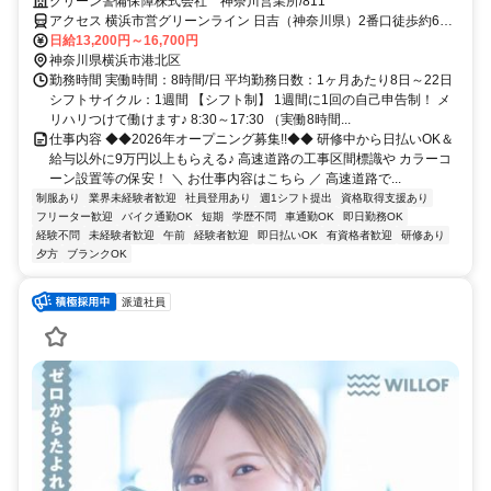
可能！未経験OK！週3日～融通◎
グリーン警備保障株式会社 神奈川営業所/811
アクセス 横浜市営グリーンライン 日吉（神奈川県）2番口徒歩約6
分、横浜市営グリーンライン 日吉（神奈川県）2番口徒歩約6分、横
日給13,200円～16,700円
浜市営グリーンライン 日吉（神奈川県）2番口徒歩約6分 日吉駅周辺
神奈川県横浜市港北区
の現場★直行直帰OK★神奈川県内に現場多数
勤務時間 実働時間：8時間/日 平均勤務日数：1ヶ月あたり8日～22日
シフトサイクル：1週間 【シフト制】 1週間に1回の自己申告制！ メ
リハリつけて働けます♪ 8:30～17:30 （実働8時間...
仕事内容 ◆◆2026年オープニング募集!!◆◆ 研修中から日払いOK＆
給与以外に9万円以上もらえる♪ 高速道路の工事区間標識や カラーコ
ーン設置等の保安！ ＼ お仕事内容はこちら ／ 高速道路で...
制服あり
業界未経験者歓迎
社員登用あり
週1シフト提出
資格取得支援あり
フリーター歓迎
バイク通勤OK
短期
学歴不問
車通勤OK
即日勤務OK
経験不問
未経験者歓迎
午前
経験者歓迎
即日払いOK
有資格者歓迎
研修あり
夕方
ブランクOK
派遣社員