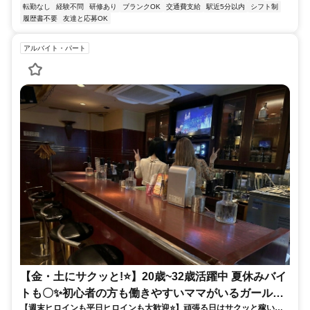
転勤なし
経験不問
研修あり
ブランクOK
交通費支給
駅近5分以内
シフト制
履歴書不要
友達と応募OK
アルバイト・パート
【金・土にサクッと!⭐】20歳~32歳活躍中 夏休みバイ
トも〇✨初心者の方も働きやすいママがいるガールズ
【週末ヒロインも平日ヒロインも大歓迎⭐】頑張る日はサクッと稼い
バー