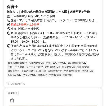
保育士
担任なし｜定員90名の幼保連携型認定こども園｜来社不要で登録
日吉本町駅より徒歩8分のこども園
交通・アクセス 横浜市営地下鉄グリーンライン 日吉本町駅より徒歩8
分
時給1,700円～1,900円
神奈川県横浜市港北区
勤務時間詳細 【勤務時間】 7:00～20:00の間で1日3時間～ ☆勤務時
間帯をご相談ください♪ 【勤務時間例】 ・07:00～10:00 ・09:00～
15:00 ・10:00～16:00 ・1...
仕事内容 ★★定員90名の幼保連携型認定こども園★★ 当園は毎年決
めているテーマに沿って保育を行っています☆各年齢ごとに日々の保
育にテーマを取り入れ実体験を大切にし、興味関心＆遊びの幅が広が
るよう保育...
業界未経験者歓迎
扶養内勤務OK
副業・WワークOK
1日4時間以内OK
主婦・主夫歓迎
フリーター歓迎
給料前払いOK
即日勤務OK
固定時間制
職場見学可
平日のみOK
経験不問
未経験者歓迎
交通費全額支給
週払いOK
即日払いOK
ブランクOK
育休あり
交通費支給
長期歓迎
同じ企業の求人
派遣社員