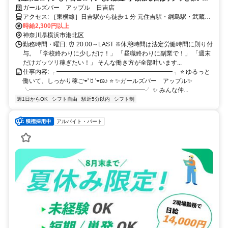
で、お休みの日は思いっきり楽しもう♪私服勤務＆送りありで働きやすさ
ガールズバー アップル 日吉店
もバッチリ✨優しいママと温かい常連さんに囲まれながら、自分らしく
アクセス: ［東横線］日吉駅から徒歩１分 元住吉駅・綱島駅・武蔵小
働ける『アップル』で新しい一歩を始めませんか？☕
杉駅・高田駅・菊名駅・横浜駅からも通勤ラクラク♪
時給2,300円以上
神奈川県横浜市港北区
勤務時間・曜日: ⏰ 20:00～LAST ※休憩時間は法定労働時間に則り付
与。 「学校終わりに少しだけ！」 「昼職終わりに副業で！」 「週末
だけガッツリ稼ぎたい！」 そんな働き方が全部叶います...
仕事内容: ╭━━━━━━━━━━━━━━━━━━━╮ ⭐ ゆるっと
働いて、しっかり稼ご⌯' ꇴ '⌯ಣ♪ ⭐ ✨ガールズバー アップル✨
╰━━━━━━━━━━━━━━━━━━━╯ ✨ みんな仲...
週1日からOK
シフト自由
駅近5分以内
シフト制
アルバイト・パート