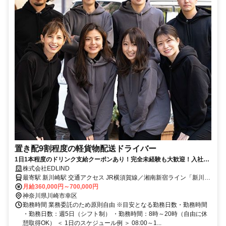
置き配9割程度の軽貨物配送ドライバー
1日1本程度のドリンク支給クーポンあり！完全未経験も大歓迎！入社3
ヶ月以内に90％が月50万円を達成しています。
株式会社EDLIND
最寄駅 新川崎駅 交通アクセス JR横須賀線／湘南新宿ライン「新川崎
月給360,000円～700,000円
駅」 から徒歩20分 ●転勤なし ●車・バイク通勤OK
神奈川県川崎市幸区
勤務時間 業務委託のため原則自由 ※目安となる勤務日数・勤務時間
・勤務日数：週5日（シフト制） ・勤務時間：8時～20時（自由に休
憩取得OK） ＜ 1日のスケジュール例 ＞ 08:00～1...