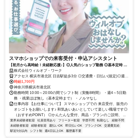
スマホショップでの来客受付・申込アシスタント
【初月から高時給！未経験応援♪】◎人気のショップ勤務 ◎基本定時 ◎
第二新卒・社会人デビュー歓迎♪
株式会社ウィルオブ・ワーク
アクセス 横浜市港北区 日吉駅徒歩3分 ◎交通費・日払い(規定)◎週4
～5日
時給1,700円
神奈川県横浜市港北区
勤務時間 10:00～20:00の間でシフト制（実働8時間） ・週4～5日勤
務 ・残業ほぼ無し（基本定時まで） ・ノルマなし
仕事内容 【お仕事について】 スマホショップでの 来店受付、販売の
オシゴトをお願いします♪ 和気あいあいとしていて楽しい職場です◎
（おすすめPOINT） ◎かんたんな受付、商品・プランのご説明、 ...
業界未経験者歓迎
社員登用あり
フリーター歓迎
学歴不問
転勤なし
経験不問
未経験者歓迎
経験者歓迎
週払いOK
即日払いOK
ブランクOK
交通費支給
駅近5分以内
シフト制
週4日以上OK
履歴書不要