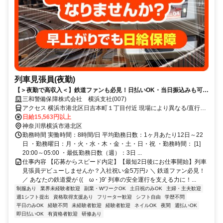
列車見張員(夜勤)
【＞夜勤で高収入＜】鉄道ファンも必見！日払いOK・当日振込みも可能
♪
三和警備保障株式会社 横浜支社(007)
アクセス 横浜市港北区日吉本町１丁目付近 現場により異なる/直行直
帰/勤務地相談可 ■週3日～■電話面接
日給15,563円以上
神奈川県横浜市港北区
勤務時間 実働時間：8時間/日 平均勤務日数：1ヶ月あたり12日～22
日 ・勤務曜日：月・火・水・木・金・土・日・祝 ・勤務時間： [1]
20:00～05:00 ・最低勤務日数（週）：3日 ...
仕事内容 【応募からスピード内定】【最短2日後にお仕事開始】列車
見張員デビューしませんか？入社祝い金5万円♪ ＼ 鉄道ファン必見！
／ あなたの鉄道愛が ((ゝω・)9’ 列車の安全運行を支える力に！...
制服あり
業界未経験者歓迎
副業・WワークOK
土日祝のみOK
主婦・主夫歓迎
週1シフト提出
資格取得支援あり
フリーター歓迎
シフト自由
学歴不問
平日のみOK
経験不問
未経験者歓迎
経験者歓迎
ネイルOK
夜間
週払いOK
即日払いOK
有資格者歓迎
研修あり