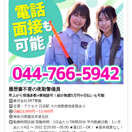
履歴書不要の夜勤警備員
早上がり現場多数⭐寮相談可！紹介制度5万円✨日払いも可能
株式会社SRT警備
交通・アクセス 日吉駅 その他勤務地多数あり
日給12,000円～13,400円
神奈川県横浜市港北区
勤務時間詳細 実働時間：1日あたり7時間30分 平均勤務日数：1ヶ月
あたり4日 〜 20日 ⏰20:00～05:00 ★週1日～OK！ ★基本残業なし！