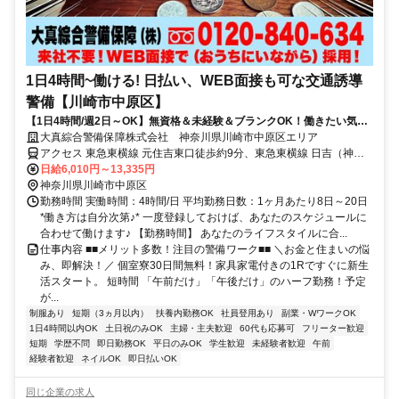
1日4時間~働ける! 日払い、WEB面接も可な交通誘導
警備【川崎市中原区】
【1日4時間/週2日～OK】無資格＆未経験＆ブランクOK！働きたい気持
ちを応援します★
大真綜合警備保障株式会社 神奈川県川崎市中原区エリア
アクセス 東急東横線 元住吉東口徒歩約9分、東急東横線 日吉（神奈
川県）東口徒歩約13分、東急目黒線 武蔵小杉南口1徒歩約25分 神奈
日給6,010円～13,335円
川県川崎市中原区エリア(新丸子駅、平間駅、向河原駅、武蔵小杉駅)
神奈川県川崎市中原区
勤務時間 実働時間：4時間/日 平均勤務日数：1ヶ月あたり8日～20日
*働き方は自分次第♪* 一度登録しておけば、あなたのスケジュールに
合わせて働けます♪ 【勤務時間】 あなたのライフスタイルに合...
仕事内容 ■■メリット多数！注目の警備ワーク■■ ＼お金と住まいの悩
み、即解決！／ 個室寮30日間無料！家具家電付きの1Rですぐに新生
活スタート。 短時間 「午前だけ」「午後だけ」のハーフ勤務！予定
が...
制服あり
短期（3ヵ月以内）
扶養内勤務OK
社員登用あり
副業・WワークOK
1日4時間以内OK
土日祝のみOK
主婦・主夫歓迎
60代も応募可
フリーター歓迎
短期
学歴不問
即日勤務OK
平日のみOK
学生歓迎
未経験者歓迎
午前
経験者歓迎
ネイルOK
即日払いOK
同じ企業の求人