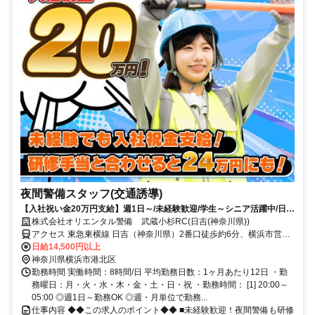
夜間警備スタッフ(交通誘導)
【入社祝い金20万円支給】週1日～/未経験歓迎/学生～シニア活躍中/日払
い・週払いOK/履歴書不要！
株式会社オリエンタル警備 武蔵小杉RC(日吉(神奈川県))
アクセス 東急東横線 日吉（神奈川県）2番口徒歩約6分、横浜市営グ
リーンライン 日吉本町徒歩約21分、東急東横線 元住吉東口徒歩約16
日給14,500円以上
分 (面接地/武蔵小杉リクルートセンター)神奈川県川崎市中原区新丸子
神奈川県横浜市港北区
東２丁目９０５－３ ４０２号
勤務時間 実働時間：8時間/日 平均勤務日数：1ヶ月あたり12日 ・勤
務曜日：月・火・水・木・金・土・日・祝 ・勤務時間： [1] 20:00～
05:00 ◎週1日～勤務OK ◎週・月単位で勤務...
仕事内容 ◆◆この求人のポイント◆◆ ■未経験歓迎！夜間警備も研修