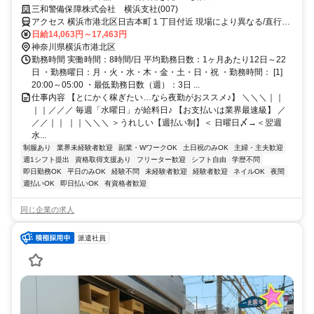
三和警備保障株式会社 横浜支社(007)
アクセス 横浜市港北区日吉本町１丁目付近 現場により異なる/直行直
帰/勤務地相談可 ■週3日～■電話面接
日給14,063円～17,463円
神奈川県横浜市港北区
勤務時間 実働時間：8時間/日 平均勤務日数：1ヶ月あたり12日～22
日 ・勤務曜日：月・火・水・木・金・土・日・祝 ・勤務時間： [1]
20:00～05:00 ・最低勤務日数（週）：3日 ...
仕事内容 【とにかく稼ぎたい…なら夜勤がおススメ♪】 ＼＼＼｜｜
｜｜／／／ 毎週「水曜日」が給料日♪ 【お支払いは業界最速級】 ／
／／｜｜ ｜｜＼＼＼ ＞うれしい【週払い制】＜ 日曜日〆→＜翌週
水...
制服あり
業界未経験者歓迎
副業・WワークOK
土日祝のみOK
主婦・主夫歓迎
週1シフト提出
資格取得支援あり
フリーター歓迎
シフト自由
学歴不問
即日勤務OK
平日のみOK
経験不問
未経験者歓迎
経験者歓迎
ネイルOK
夜間
週払いOK
即日払いOK
有資格者歓迎
同じ企業の求人
派遣社員