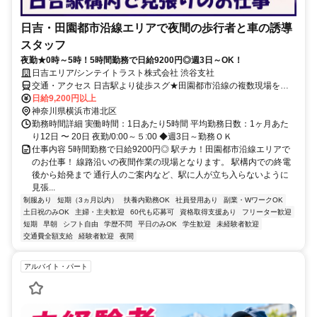
日吉・田園都市沿線エリアで夜間の歩行者と車の誘導
スタッフ
夜勤★0時～5時！5時間勤務で日給9200円◎週3日～OK！
日吉エリア/シンテイトラスト株式会社 渋谷支社
交通・アクセス 日吉駅より徒歩スグ★田園都市沿線の複数現場をお
任せします
日給9,200円以上
神奈川県横浜市港北区
勤務時間詳細 実働時間：1日あたり5時間 平均勤務日数：1ヶ月あた
り12日 〜 20日 夜勤/0:00～５:00 ◆週3日～勤務ＯＫ
仕事内容 5時間勤務で日給9200円◎ 駅チカ！田園都市沿線エリアで
のお仕事！ 線路沿いの夜間作業の現場となります。 駅構内での終電
後から始発まで 通行人のご案内など、駅に人が立ち入らないように
見張...
制服あり
短期（3ヵ月以内）
扶養内勤務OK
社員登用あり
副業・WワークOK
土日祝のみOK
主婦・主夫歓迎
60代も応募可
資格取得支援あり
フリーター歓迎
短期
早朝
シフト自由
学歴不問
平日のみOK
学生歓迎
未経験者歓迎
交通費全額支給
経験者歓迎
夜間
アルバイト・パート