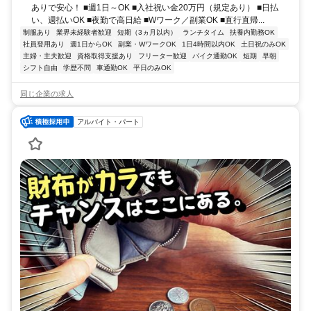
ありで安心！ ■週1日～OK ■入社祝い金20万円（規定あり） ■日払
い、週払いOK ■夜勤で高日給 ■Wワーク／副業OK ■直行直帰...
制服あり
業界未経験者歓迎
短期（3ヵ月以内）
ランチタイム
扶養内勤務OK
社員登用あり
週1日からOK
副業・WワークOK
1日4時間以内OK
土日祝のみOK
主婦・主夫歓迎
資格取得支援あり
フリーター歓迎
バイク通勤OK
短期
早朝
シフト自由
学歴不問
車通勤OK
平日のみOK
同じ企業の求人
アルバイト・パート