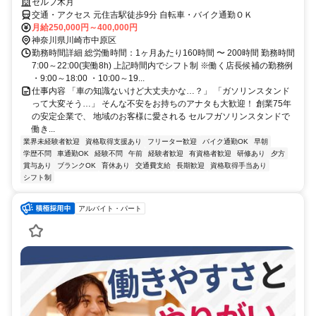
セルフ木月
交通・アクセス 元住吉駅徒歩9分 自転車・バイク通勤ＯＫ
月給250,000円～400,000円
神奈川県川崎市中原区
勤務時間詳細 総労働時間：1ヶ月あたり160時間 〜 200時間 勤務時間
7:00～22:00(実働8h) 上記時間内でシフト制 ※働く店長候補の勤務例
・9:00～18:00 ・10:00～19...
仕事内容 「車の知識ないけど大丈夫かな…？」 「ガソリンスタンド
って大変そう…」 そんな不安をお持ちのアナタも大歓迎！ 創業75年
の安定企業で、 地域のお客様に愛される セルフガソリンスタンドで
働き...
業界未経験者歓迎
資格取得支援あり
フリーター歓迎
バイク通勤OK
早朝
学歴不問
車通勤OK
経験不問
午前
経験者歓迎
有資格者歓迎
研修あり
夕方
賞与あり
ブランクOK
育休あり
交通費支給
長期歓迎
資格取得手当あり
シフト制
アルバイト・パート