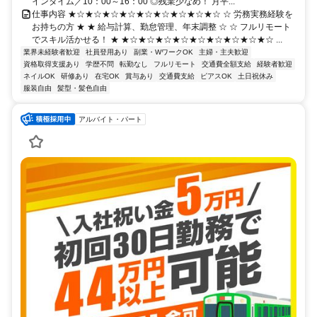
インタイム／10：00～16：00 ◎残業少なめ！ 月平...
仕事内容 ★☆★☆★☆★☆★☆★☆★☆★☆★☆ ☆ 労務実務経験を
お持ちの方 ★ ★ 給与計算、勤怠管理、年末調整 ☆ ☆ フルリモート
でスキル活かせる！ ★ ★☆★☆★☆★☆★☆★☆★☆★☆★☆ ...
業界未経験者歓迎
社員登用あり
副業・WワークOK
主婦・主夫歓迎
資格取得支援あり
学歴不問
転勤なし
フルリモート
交通費全額支給
経験者歓迎
ネイルOK
研修あり
在宅OK
賞与あり
交通費支給
ピアスOK
土日祝休み
服装自由
髪型・髪色自由
アルバイト・パート