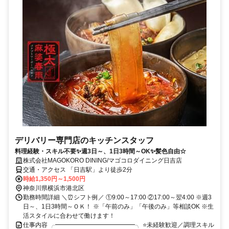
デリバリー専門店のキッチンスタッフ
料理経験・スキル不要✨週3日～、1日3時間～OK✨髪色自由☆
株式会社MAGOKORO DINING/マゴコロダイニング日吉店
交通・アクセス 「日吉駅」より徒歩2分
時給1,350円～1,500円
神奈川県横浜市港北区
勤務時間詳細 ＼⏰シフト例／ ①9:00～17:00 ②17:00～翌4:00 ※週3
日～、1日3時間～ＯＫ！ ※「午前のみ」「午後のみ」等相談OK ※生
活スタイルに合わせて働けます！
仕事内容 ╭━━━━━━━━━━━━━╮ ⭐未経験歓迎／調理スキル