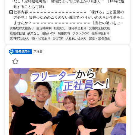
なし！定時退社可能！ 現場によっては早上がりもあり！ （14時に退
勤することも可能）
仕事内容 ＝＝＝＝＝＝＝＝＝＝＝＝＝＝＝＝ 「稼げる」こと重視の
方必見！ 負担少なめのムリのない環境で やりがいの大きい仕事をし
ませんか？ ＝＝＝＝＝＝＝＝＝＝＝＝＝＝＝＝ 【当社の魅力をご...
資格取得支援あり
固定時間制
転勤なし
住宅手当あり
交通費全額支給
経験者歓迎
残業なし
週払いOK
制服貸与
ブランクOK
長期休暇あり
賞与年2回あり
寮・社宅あり
ひげOK
入社祝い金あり
髪型・髪色自由
正社員