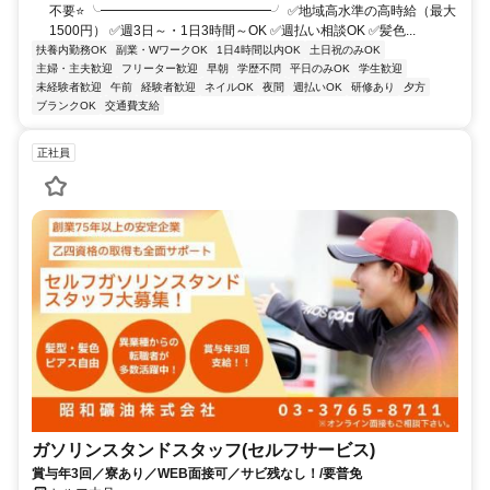
不要⭐ ╰━━━━━━━━━━━━━╯ ✅地域高水準の高時給（最大
1500円） ✅週3日～・1日3時間～OK ✅週払い相談OK ✅髪色...
扶養内勤務OK
副業・WワークOK
1日4時間以内OK
土日祝のみOK
主婦・主夫歓迎
フリーター歓迎
早朝
学歴不問
平日のみOK
学生歓迎
未経験者歓迎
午前
経験者歓迎
ネイルOK
夜間
週払いOK
研修あり
夕方
ブランクOK
交通費支給
正社員
ガソリンスタンドスタッフ(セルフサービス)
賞与年3回／寮あり／WEB面接可／サビ残なし！/要普免