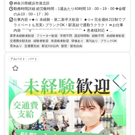
神奈川県横浜市港北区
勤務時間詳細 総労働時間：1週あたり40時間 10：00～19：00 ✤金曜
のみ10：00～17：30
仕事内容 ⭐★☆ 未経験・第二新卒大歓迎！ ★☆⭐ 完全週休2日制でプ
ライベートも充実♪ ブランクOK！駅直結で通勤ラクラク！ ⏩お仕事
内容 ￣￣V￣￣￣￣￣￣￣￣￣￣￣￣￣￣ ✦ 患者様対応 ✦ ...
業界未経験者歓迎
フリーター歓迎
学歴不問
固定時間制
経験不問
未経験者歓迎
交通費全額支給
経験者歓迎
有資格者歓迎
研修あり
賞与あり
ブランクOK
育休あり
交通費支給
駅近5分以内
髪型・髪色自由
アルバイト・パート