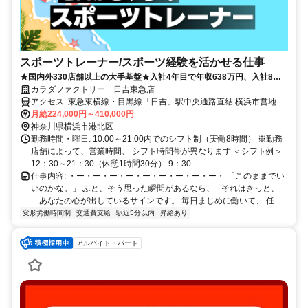
スポーツトレーナー/スポーツ経験を活かせる仕事
★国内外330店舗以上の大手基盤★入社4年目で年収638万円、入社8年
目で年収923万円の実績あり！
カラダファクトリー 日吉東急店
アクセス: 東急東横線・目黒線「日吉」駅中央通路直結 横浜市営地下
鉄グリーンライン「日吉」駅中央通路直結
月給224,000円～410,000円
神奈川県横浜市港北区
勤務時間・曜日: 10:00～21:00内でのシフト制（実働8時間） ※勤務
店舗によって、営業時間、 シフト時間帯が異なります ＜シフト例＞
12：30～21：30（休憩1時間30分） 9：30...
仕事内容: ・ー・ー・ー・ー・ー・ー・ー・ー・ー・ 「このままでい
いのかな。」 ふと、そう思った瞬間があるなら、 それはきっと、
あなたの心が出しているサインです。 毎日まじめに働いて、 任...
変形労働時間制
交通費支給
駅近5分以内
昇給あり
アルバイト・パート