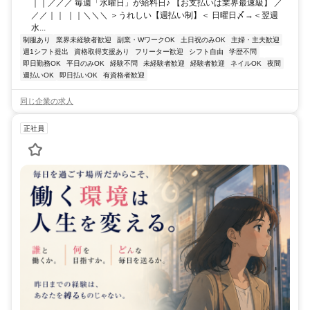
｜｜／／／ 毎週「水曜日」が給料日♪ 【お支払いは業界最速級】 ／
／／｜｜ ｜｜＼＼＼ ＞うれしい【週払い制】＜ 日曜日〆→＜翌週
水...
制服あり
業界未経験者歓迎
副業・WワークOK
土日祝のみOK
主婦・主夫歓迎
週1シフト提出
資格取得支援あり
フリーター歓迎
シフト自由
学歴不問
即日勤務OK
平日のみOK
経験不問
未経験者歓迎
経験者歓迎
ネイルOK
夜間
週払いOK
即日払いOK
有資格者歓迎
同じ企業の求人
正社員