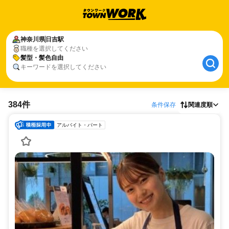
神奈川県
日吉駅
職種を選択してください
髪型・髪色自由
キーワードを選択してください
384件
条件保存
関連度順
アルバイト・パート