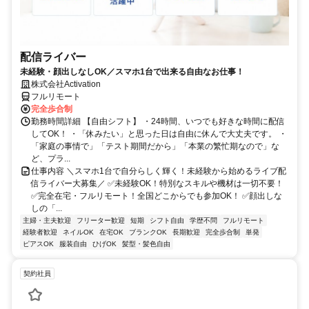
配信ライバー
未経験・顔出しなしOK／スマホ1台で出来る自由なお仕事！
株式会社Activation
フルリモート
完全歩合制
勤務時間詳細 【自由シフト】 ・24時間、いつでも好きな時間に配信
してOK！ ・「休みたい」と思った日は自由に休んで大丈夫です。 ・
「家庭の事情で」「テスト期間だから」「本業の繁忙期なので」な
ど、プラ...
仕事内容 ＼スマホ1台で自分らしく輝く！未経験から始めるライブ配
信ライバー大募集／ ✅未経験OK！特別なスキルや機材は一切不要！
✅完全在宅・フルリモート！全国どこからでも参加OK！ ✅顔出しな
しの「...
主婦・主夫歓迎
フリーター歓迎
短期
シフト自由
学歴不問
フルリモート
経験者歓迎
ネイルOK
在宅OK
ブランクOK
長期歓迎
完全歩合制
単発
ピアスOK
服装自由
ひげOK
髪型・髪色自由
契約社員