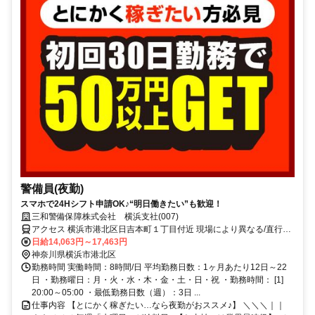
警備員(夜勤)
スマホで24Hシフト申請OK♪“明日働きたい”も歓迎！
三和警備保障株式会社 横浜支社(007)
アクセス 横浜市港北区日吉本町１丁目付近 現場により異なる/直行直
帰/勤務地相談可 ■週3日～■電話面接
日給14,063円～17,463円
神奈川県横浜市港北区
勤務時間 実働時間：8時間/日 平均勤務日数：1ヶ月あたり12日～22
日 ・勤務曜日：月・火・水・木・金・土・日・祝 ・勤務時間： [1]
20:00～05:00 ・最低勤務日数（週）：3日 ...
仕事内容 【とにかく稼ぎたい…なら夜勤がおススメ♪】 ＼＼＼｜｜