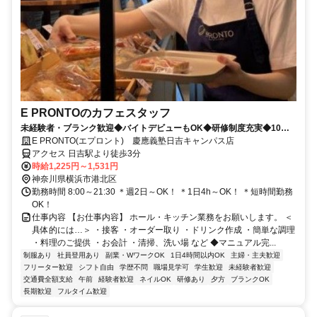
E PRONTOのカフェスタッフ
未経験者・ブランク歓迎◆バイトデビューもOK◆研修制度充実◆10～
40代の幅広い年代活躍中
E PRONTO(エプロント) 慶應義塾日吉キャンパス店
アクセス 日吉駅より徒歩3分
時給1,225円～1,531円
神奈川県横浜市港北区
勤務時間 8:00～21:30 ＊週2日～OK！ ＊1日4h～OK！ ＊短時間勤務
OK！
仕事内容 【お仕事内容】 ホール・キッチン業務をお願いします。 ＜
具体的には…＞ ・接客 ・オーダー取り ・ドリンク作成 ・簡単な調理
・料理のご提供 ・お会計 ・清掃、洗い場 など ◆マニュアル完...
制服あり
社員登用あり
副業・WワークOK
1日4時間以内OK
主婦・主夫歓迎
フリーター歓迎
シフト自由
学歴不問
職場見学可
学生歓迎
未経験者歓迎
交通費全額支給
午前
経験者歓迎
ネイルOK
研修あり
夕方
ブランクOK
長期歓迎
フルタイム歓迎