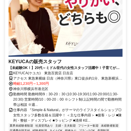
KEYUCAの販売スタッフ
【未経験OK！】20代～ミドル世代の女性スタッフ活躍中！子育てが一
段落した主婦の方にも♪
KEYUCA(ケユカ) 東急百貨店 日吉店
アクセス 東急東横線 日吉（神奈川県）東口徒歩約1分、東急新横浜線
日吉（神奈川県）東口徒歩約1分、東急目黒線 日吉（神奈川県）東口
時給1,230円～1,300円
徒歩約1分
神奈川県横浜市港北区
勤務時間 勤務時間/9：30-20：30 (10:30-19:30/11:00-20:00/11:30-
20:30) 営業時間/10：00-20：00 ※シフト制/上記時間の間で勤務時間
帯は相談 ※週...
仕事内容 『Simple & Natural』がテーマのライフスタイルショップ◎
女性スタッフ多数在籍＆活躍中！ ＜主な仕事内容＞ ■接客・レジ ■陳
列・整頓・ディスプレイ ■ラッピング ■清掃 KE...
業界未経験者歓迎
社員登用あり
主婦・主夫歓迎
フリーター歓迎
未経験者歓迎
交通費全額支給
経験者歓迎
ネイルOK
研修あり
ブランクOK
長期歓迎