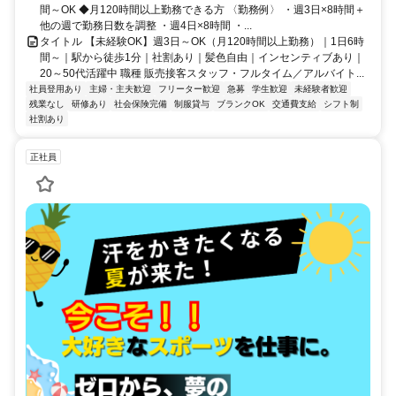
間～OK ◆月120時間以上勤務できる方 〈勤務例〉 ・週3日×8時間＋
他の週で勤務日数を調整 ・週4日×8時間 ・...
タイトル 【未経験OK】週3日～OK（月120時間以上勤務）｜1日6時
間～｜駅から徒歩1分｜社割あり｜髪色自由｜インセンティブあり｜
20～50代活躍中 職種 販売接客スタッフ・フルタイム／アルバイト...
社員登用あり
主婦・主夫歓迎
フリーター歓迎
急募
学生歓迎
未経験者歓迎
残業なし
研修あり
社会保険完備
制服貸与
ブランクOK
交通費支給
シフト制
社割あり
正社員