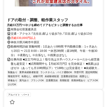
ドアの取付・調整、軽作業スタッフ
月給33万円〜/ネジを締めてドアをピタッと調整するお仕事
有限会社双葉建具店
交通・アクセス ｢元住吉｣駅より徒歩7分､｢日吉｣駅より徒歩13分
月給330,000円以上
神奈川県川崎市中原区
勤務時間詳細 実働時間：1日あたり8時間 平均勤務日数：1ヶ月あた
り20日 〜 21日 8:00～18:00 ＊休憩2時間（昼1時間、午前・午後30
分） ※夜勤なし ※出張なし ※残業ほぼなし
仕事内容 ■設立70年以上！取引先は大手ハウスメーカーだから経営基
盤も超安定！ ■試用期間中も【月給30万円】を完全保証！ ■残業はほ
ぼゼロ（あっても月10時間以下）で18時には完全退社！ ■未経験大...
制服あり
業界未経験者歓迎
ランチタイム
バイク通勤OK
学歴不問
固定時間制
職場見学可
転勤なし
経験不問
未経験者歓迎
交通費全額支給
残業なし
研修あり
賞与あり
ブランクOK
交通費支給
長期歓迎
長期休暇あり
ピアスOK
ひげOK
アルバイト・パート