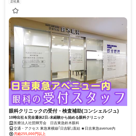
正社員
眼科クリニックの受付・検査補助(コンシェルジュ)
10時出社＆完全週休2日♪未経験から始める眼科クリニック
医療法人社団輝芳会 日吉東急鈴木眼科
交通・アクセス 東急東横線｢日吉駅｣直結 ★日吉東急avenue内
月給255,000円以上