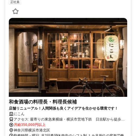
正社員
和食酒場の料理長・料理長候補
店舗リニューアル！人間関係も良くアイデアを生かせる環境です！
にこん
アクセス: 最寄りの東急東横線・横浜市営地下鉄 日吉駅から徒歩約
月給350,000円以上
３分。 終電考慮 車・バイク通勤 要相談
神奈川県横浜市港北区
勤務時間・曜日: 月2回希望休申告のシフト制 １カ月単位の変形労働