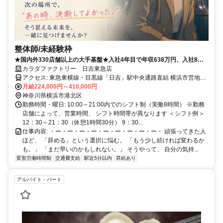
整体師/未経験枠
★国内外330店舗以上の大手基盤★入社4年目で年収638万円、入社8年
目で年収923万円の実績あり！
カラダファクトリー 日吉東急店
アクセス: 東急東横線・目黒線「日吉」駅中央通路直結 横浜市営地下
鉄グリーンライン「日吉」駅中央通路直結
月給224,000円～410,000円
神奈川県横浜市港北区
勤務時間・曜日: 10:00～21:00内でのシフト制（実働8時間） ※勤務
店舗によって、営業時間、 シフト時間帯が異なります ＜シフト例＞
12：30～21：30（休憩1時間30分） 9：30...
仕事内容: ・ー・ー・ー・ー・ー・ー・ー・ー・ー・ 頑張ってきた人
ほど、 「辞める」という選択に悩む。 「もう少し続ければ変わるか
も。」 「まだ早いのかもしれない。」 そうやって、 自分の気持...
変形労働時間制
交通費支給
駅近5分以内
昇給あり
アルバイト・パート