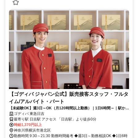
【ゴディバ ジャパン公式】販売接客スタッフ・フルタ
イム/アルバイト・パート
【未経験OK】週3日～OK（月120時間以上勤務）｜1日6時間～｜駅から
徒歩1分｜社割あり｜髪色自由｜インセンティブあり｜20～50代活躍中
ゴディバ 東急日吉
最寄り駅 日吉駅 アクセス 「日吉駅」より徒歩0分
時給1,370円以上
神奈川県横浜市港北区
勤務時間 9:30～21:30 勤務時間備考 ◆週3日～勤務相談OK ◆1日6時