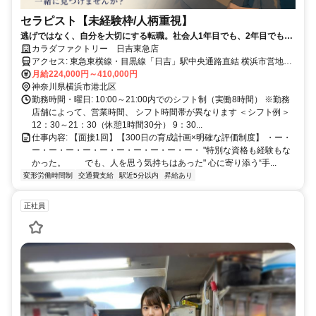
セラピスト【未経験枠/人柄重視】
逃げではなく、自分を大切にする転職。社会人1年目でも、2年目でも、
キャリアは選び直せる。
カラダファクトリー 日吉東急店
アクセス: 東急東横線・目黒線「日吉」駅中央通路直結 横浜市営地下
鉄グリーンライン「日吉」駅中央通路直結
月給224,000円～410,000円
神奈川県横浜市港北区
勤務時間・曜日: 10:00～21:00内でのシフト制（実働8時間） ※勤務
店舗によって、営業時間、 シフト時間帯が異なります ＜シフト例＞
12：30～21：30（休憩1時間30分） 9：30...
仕事内容: 【面接1回】【300日の育成計画×明確な評価制度】 ・ー・
ー・ー・ー・ー・ー・ー・ー・ー・ー・ー・ "特別な資格も経験もな
かった。 でも、人を思う気持ちはあった" 心に寄り添う“手...
変形労働時間制
交通費支給
駅近5分以内
昇給あり
正社員