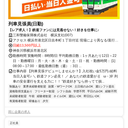
列車見張員(日勤)
【レア求人！】鉄道ファンには見逃せない！好きを仕事に♪
三和警備保障株式会社 横浜支社(007)
アクセス 横浜市港北区日吉本町１丁目付近 現場により異なる/直行直
帰/勤務地相談可 ■週3日～■電話面接
日給13,500円以上
神奈川県横浜市港北区
勤務時間 実働時間：8時間/日 平均勤務日数：1ヶ月あたり12日～22
日 ・勤務曜日：月・火・水・木・金・土・日・祝 ・勤務時間： [1]
08:00～17:00 ・最低勤務日数（週）：3日 ...
仕事内容 【列車見張デビューしませんか？】入社祝い金5万円♪給料
当日入金可♪ ＼ 鉄道ファン必見！ ／ あなたの鉄道愛が ((ゝω・)9’ 列
車の安全運行を支える力に！！ ”鉄道好き”なら持ってて損...
制服あり
業界未経験者歓迎
副業・WワークOK
土日祝のみOK
週1シフト提出
資格取得支援あり
フリーター歓迎
シフト自由
学歴不問
平日のみOK
経験不問
未経験者歓迎
午前
経験者歓迎
ネイルOK
週払いOK
即日払いOK
有資格者歓迎
研修あり
夕方
同じ企業の求人
正社員