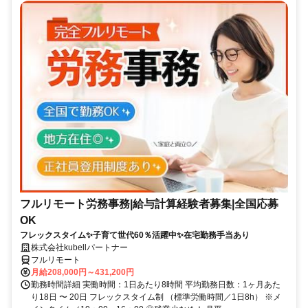
フルリモート労務事務|給与計算経験者募集|全国応募
OK
フレックスタイム✨子育て世代60％活躍中✨在宅勤務手当あり
株式会社kubellパートナー
フルリモート
月給208,000円～431,200円
勤務時間詳細 実働時間：1日あたり8時間 平均勤務日数：1ヶ月あた
り18日 〜 20日 フレックスタイム制 （標準労働時間／1日8h） ※メ