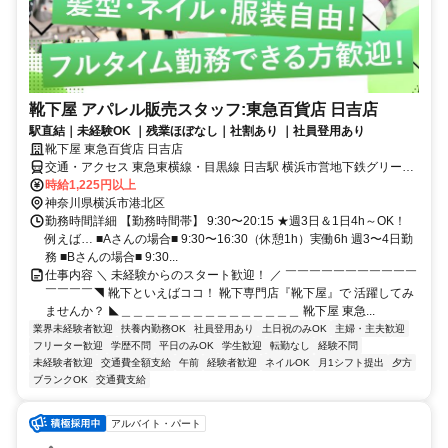
靴下屋 アパレル販売スタッフ:東急百貨店 日吉店
駅直結｜未経験OK ｜残業ほぼなし｜社割あり ｜社員登用あり
靴下屋 東急百貨店 日吉店
交通・アクセス 東急東横線・目黒線 日吉駅 横浜市営地下鉄グリーン
ライン 日吉駅
時給1,225円以上
神奈川県横浜市港北区
勤務時間詳細 【勤務時間帯】 9:30〜20:15 ★週3日＆1日4h～OK！
例えば… ■Aさんの場合■ 9:30〜16:30（休憩1h）実働6h 週3〜4日勤
務 ■Bさんの場合■ 9:30...
仕事内容 ＼ 未経験からのスタート歓迎！ ／ ￣￣￣￣￣￣￣￣￣￣￣
￣￣￣￣◥ 靴下といえばココ！ 靴下専門店『靴下屋』で 活躍してみ
ませんか？ ◣＿＿＿＿＿＿＿＿＿＿＿＿＿＿＿ 靴下屋 東急...
業界未経験者歓迎
扶養内勤務OK
社員登用あり
土日祝のみOK
主婦・主夫歓迎
フリーター歓迎
学歴不問
平日のみOK
学生歓迎
転勤なし
経験不問
未経験者歓迎
交通費全額支給
午前
経験者歓迎
ネイルOK
月1シフト提出
夕方
ブランクOK
交通費支給
アルバイト・パート