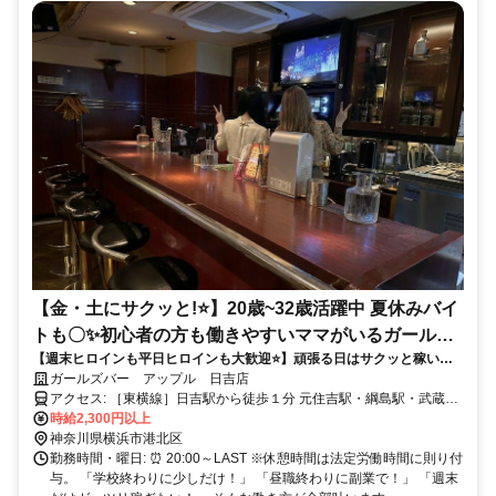
【金・土にサクッと!⭐】20歳~32歳活躍中 夏休みバイ
トも〇✨初心者の方も働きやすいママがいるガールズ
【週末ヒロインも平日ヒロインも大歓迎⭐】頑張る日はサクッと稼い
バー
で、お休みの日は思いっきり楽しもう♪私服勤務＆送りありで働きやすさ
ガールズバー アップル 日吉店
もバッチリ✨優しいママと温かい常連さんに囲まれながら、自分らしく
アクセス: ［東横線］日吉駅から徒歩１分 元住吉駅・綱島駅・武蔵小
働ける『アップル』で新しい一歩を始めませんか？☕
杉駅・高田駅・菊名駅・横浜駅からも通勤ラクラク♪
時給2,300円以上
神奈川県横浜市港北区
勤務時間・曜日: ⏰ 20:00～LAST ※休憩時間は法定労働時間に則り付
与。 「学校終わりに少しだけ！」 「昼職終わりに副業で！」 「週末