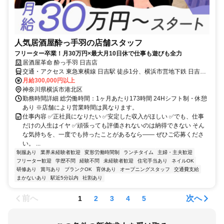
人気居酒屋酔っ手羽の店舗スタッフ
フリーター卒業！月30万円×最大月10日休で仕事も遊びも全力
居酒屋革命 酔っ手羽 日吉店
交通・アクセス 東急東横線 日吉駅 徒歩1分、横浜市営地下鉄 日吉駅
徒歩1分
月給300,000円以上
神奈川県横浜市港北区
勤務時間詳細 総労働時間：1ヶ月あたり173時間 24Hシフト制・休憩
あり ※店舗により営業時間は異なります。
仕事内容 ✅正社員になりたい ✅安定した収入がほしい ✅でも、仕事
だけの人生はイヤ ✅頑張っても評価されないのは納得できない そん
な気持ちを、一度でも持ったことがあるなら—— ぜひご応募くださ
い。 ...
制服あり
業界未経験者歓迎
変形労働時間制
ランチタイム
主婦・主夫歓迎
フリーター歓迎
学歴不問
経験不問
未経験者歓迎
住宅手当あり
ネイルOK
研修あり
賞与あり
ブランクOK
育休あり
オープニングスタッフ
交通費支給
まかないあり
駅近5分以内
社割あり
前へ
次へ
1
2
3
4
5