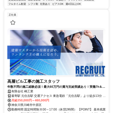
フルタイム歓迎
シフト制
社割あり
ピアスOK
週4日以上OK
正社員
高層ビル工事の施工スタッフ
年数不問の施工経験必須！最大60万円の賞与支給実績あり！実働7h＆残
業なし｜社宅3万円・賞与年2回<br>
有限会社 嶋工業
最寄駅 元住吉駅 交通アクセス 東急電鉄「元住吉駅」より徒歩13分 ※
上記は営業所へのアクセス情報 【実際の現場】 神奈川県内・東京都
月給350,000円～460,000円
内がメインです。 【POINT】 ・転勤なし！腰を据えて働けます！ ・
神奈川県川崎市中原区
勤務時間 固定時間制 8:00～17:00（休憩2時間） 【POINT】 基本残業
現場によって直行直帰OK！ 事務所集合で乗り合わせもOK！