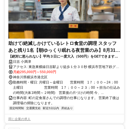
助けて/絶滅しかけているレトロ食堂の調理 スタッフ
あと残り1名【朝ゆっくり眠れる夜営業のみ】8月31日
【絶対に怒られない】平均３日に一度大入（500円）をGETできます。
締切 決まり次第掲載終了 調理師・シェフ
駅1分・昼から出勤OK・厨房内冷房有・髪型 髪色自由・各種保険有・
日吉 小満津
職場の平均年齢（26.5才）・日定休
アクセス: 東急東横線日吉駅より徒歩１分３０秒 横浜市営地下鉄グリ
ーンライン日吉駅より徒歩３分（改札から） 東急東横線・目黒線・
月給295,000円～550,000円
東急新横浜線・東京メトロ南北線・都営三田線・相鉄線・埼玉高速鉄
神奈川県横浜市港北区
道・東武東上線・西武池袋線が一応直結しています。 横浜市営地下
勤務時間・曜日: 月曜日～金曜日 営業時間 1７；００～24；00
鉄 グリーンライン・ブルーラインも直結しています。
土曜日 営業時間 1７；００～２３；00 ＋担当の仕込み
の時間(大体1時間～２時間) 営業後の片づけの時間 今、...
仕事内容: 町の定食屋さんでの調理の仕事になります。 営業終了後は
調理場の掃除になります。
固定時間制
交通費支給
駅近5分以内
昇給あり
同じ企業の求人