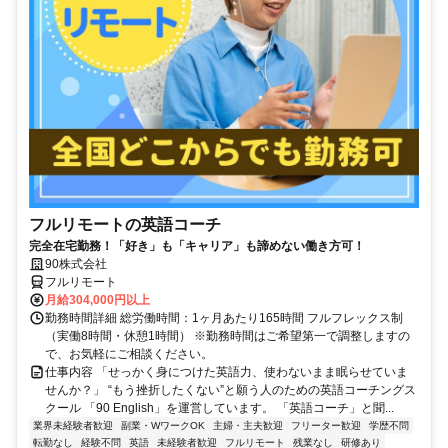
フルリモートの英語コーチ
完全在宅勤務！「好き」も「キャリア」も諦めない働き方可！
90株式会社
フルリモート
月給304,000円以上
勤務時間詳細 総労働時間：1ヶ月あたり165時間 フルフレックス制
（実働8時間・休憩1時間） ※勤務時間はご希望第一で調整しますの
で、お気軽にご相談ください。
仕事内容 「せっかく身につけた英語力、使わないまま眠らせていま
せんか？」 “もう挫折したくない”と願う人のための英語コーチングス
クール 「90 English」を運営しています。 「英語コーチ」と聞...
業界未経験者歓迎
副業・WワークOK
主婦・主夫歓迎
フリーター歓迎
学歴不問
転勤なし
経験不問
英語
未経験者歓迎
フルリモート
残業なし
研修あり