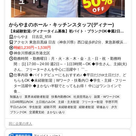
からやまのホール・キッチンスタッフ(ディナー)
【未経験歓迎♪ディナータイム募集】初バイト・ブランクOK◆週2日～
＆17時～24時のうち1日3時間～OK◆副業・Wワーク可◆主婦（夫）さ
からやま 日吉店_658
ん・学生さん・フリーターさん活躍中◆まかないはボリューム満点＆半
アクセス 東急目黒線 日吉（神奈川県）西口徒歩約2分、東急新横浜線
額♪◆面接時は履歴書不要
日吉（神奈川県）西口徒歩約2分、東急東横線 日吉（神奈川県）西口
時給1,230円～1,538円
徒歩約2分 「日吉」駅西口、バス停「日吉駅」より徒歩2分、日吉郵
神奈川県横浜市港北区
便局向かい
勤務時間 ・勤務曜日：月・火・水・木・金・土・日・祝 ・勤務時
間： [1] 17:00～24:00 週2日～・1日3時間～OK ◆学生さん、主婦(夫)
さん、 フリーターさんを中心に活躍中！ ￣...
仕事内容 ◆バイトデビューにもおすすめ♪ ◆平日だけor土日だけ、ど
ちらもOK ◆未経験歓迎｜Wワーク・扶養内◎ ◆学生・主婦・フリー
ター活躍中 ◆まかない半額でとってもお得！ 中にはワンコインで
食...
制服あり
業界未経験者歓迎
扶養内勤務OK
社員登用あり
副業・WワークOK
1日4時間以内OK
土日祝のみOK
主婦・主夫歓迎
フリーター歓迎
学歴不問
平日のみOK
学生歓迎
経験不問
未経験者歓迎
経験者歓迎
研修あり
夕方
ブランクOK
交通費支給
まかないあり
同じ企業の求人
アルバイト・パート