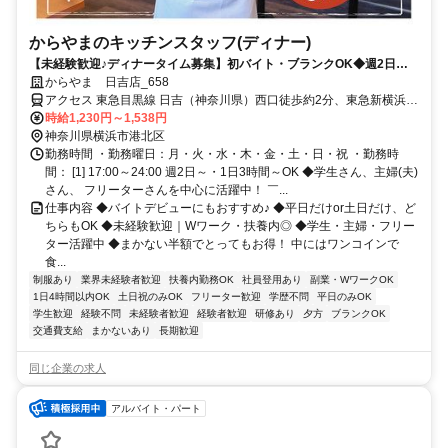
からやまのキッチンスタッフ(ディナー)
【未経験歓迎♪ディナータイム募集】初バイト・ブランクOK◆週2日～
＆17時～24時のうち1日3時間～OK◆副業・Wワーク可◆主婦（夫）さ
からやま 日吉店_658
ん・学生さん・フリーターさん活躍中◆まかないはボリューム満点＆半
アクセス 東急目黒線 日吉（神奈川県）西口徒歩約2分、東急新横浜線
額♪◆面接時は履歴書不要
日吉（神奈川県）西口徒歩約2分、東急東横線 日吉（神奈川県）西口
時給1,230円～1,538円
徒歩約2分 「日吉」駅西口、バス停「日吉駅」より徒歩2分、日吉郵
神奈川県横浜市港北区
便局向かい
勤務時間 ・勤務曜日：月・火・水・木・金・土・日・祝 ・勤務時
間： [1] 17:00～24:00 週2日～・1日3時間～OK ◆学生さん、主婦(夫)
さん、 フリーターさんを中心に活躍中！ ￣...
仕事内容 ◆バイトデビューにもおすすめ♪ ◆平日だけor土日だけ、ど
ちらもOK ◆未経験歓迎｜Wワーク・扶養内◎ ◆学生・主婦・フリー
ター活躍中 ◆まかない半額でとってもお得！ 中にはワンコインで
食...
制服あり
業界未経験者歓迎
扶養内勤務OK
社員登用あり
副業・WワークOK
1日4時間以内OK
土日祝のみOK
フリーター歓迎
学歴不問
平日のみOK
学生歓迎
経験不問
未経験者歓迎
経験者歓迎
研修あり
夕方
ブランクOK
交通費支給
まかないあり
長期歓迎
同じ企業の求人
アルバイト・パート