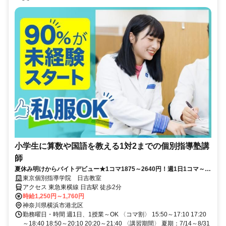
小学生に算数や国語を教える1対2までの個別指導塾講
師
夏休み明けからバイトデビュー★1コマ1875～2640円！週1日1コマ～私
服でok◎
東京個別指導学院 日吉教室
アクセス 東急東横線 日吉駅 徒歩2分
時給1,250円～1,760円
神奈川県横浜市港北区
勤務曜日・時間 週1日、1授業～OK 〈コマ割〉 15:50～17:10 17:20
～18:40 18:50～20:10 20:20～21:40 〈講習期間〉 夏期：7/14～8/31