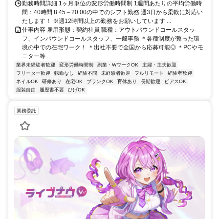
勤務時間詳細 1ヶ月単位の変形労働時間制 1週間あたりの平均労働時
間：40時間 8:45～20:00の中でのシフト勤務 週3日から柔軟に対応い
たします！ ※週12時間以上の勤務をお願いしています ...
仕事内容 雇用形態：契約社員 職種：アウトバウンドコールスタッ
フ、インバウンドコールスタッフ、一般事務 ＊各種制度が整った環
境の中での在宅ワーク！ ＊出社不要で全国から応募可能◎ ＊PCやモ
ニター等...
業界未経験者歓迎
変形労働時間制
副業・WワークOK
主婦・主夫歓迎
フリーター歓迎
転勤なし
経験不問
未経験者歓迎
フルリモート
経験者歓迎
ネイルOK
研修あり
在宅OK
ブランクOK
育休あり
長期歓迎
ピアスOK
服装自由
履歴書不要
ひげOK
業務委託