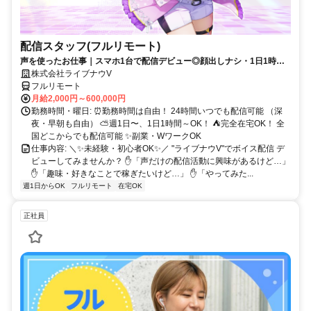
配信スタッフ(フルリモート)
声を使ったお仕事｜スマホ1台で配信デビュー◎顔出しナシ・1日1時間
～OK♪
株式会社ライブナウV
フルリモート
月給2,000円～600,000円
勤務時間・曜日: ⏰勤務時間は自由！ 24時間いつでも配信可能 （深
夜・早朝も自由） ⛅週1日〜、1日1時間～OK！ ⛺完全在宅OK！ 全
国どこからでも配信可能 ✨副業・WワークOK
仕事内容: ＼✨未経験・初心者OK✨／ "ライブナウV"でボイス配信 デ
ビューしてみませんか？ ✋「声だけの配信活動に興味があるけど…」
✋「趣味・好きなことで稼ぎたいけど…」 ✋「やってみた...
週1日からOK
フルリモート
在宅OK
正社員