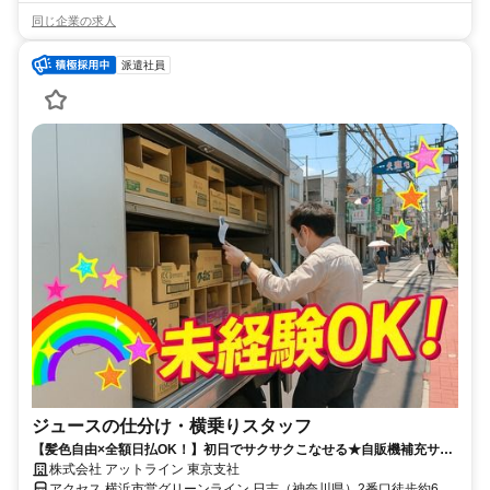
同じ企業の求人
派遣社員
ジュースの仕分け・横乗りスタッフ
【髪色自由×全額日払OK！】初日でサクサクこなせる★自販機補充サポ
ート＜履歴書不要×WEB面談OK＞
株式会社 アットライン 東京支社
アクセス 横浜市営グリーンライン 日吉（神奈川県）2番口徒歩約6