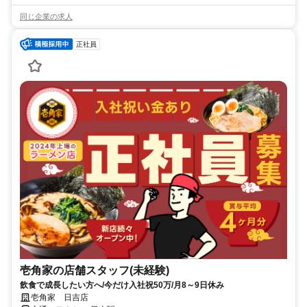
同じ企業の求人
正社員
壱角家の店舗スタッフ(未経験)
飲食で成長したい方へ/今だけ入社祝50万/月8～9日休み
壱角家 日吉店