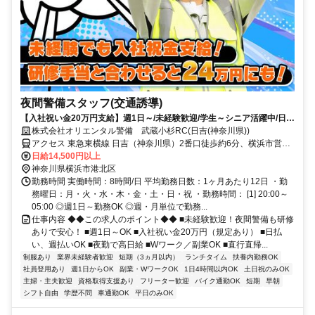
夜間警備スタッフ(交通誘導)
【入社祝い金20万円支給】週1日～/未経験歓迎/学生～シニア活躍中/日払
い・週払いOK/履歴書不要！
株式会社オリエンタル警備 武蔵小杉RC(日吉(神奈川県))
アクセス 東急東横線 日吉（神奈川県）2番口徒歩約6分、横浜市営グ
リーンライン 日吉本町徒歩約21分、東急東横線 元住吉東口徒歩約16
日給14,500円以上
分 (面接地/武蔵小杉リクルートセンター)神奈川県川崎市中原区新丸子
神奈川県横浜市港北区
東２丁目９０５－３ ４０２号
勤務時間 実働時間：8時間/日 平均勤務日数：1ヶ月あたり12日 ・勤
務曜日：月・火・水・木・金・土・日・祝 ・勤務時間： [1] 20:00～
05:00 ◎週1日～勤務OK ◎週・月単位で勤務...
仕事内容 ◆◆この求人のポイント◆◆ ■未経験歓迎！夜間警備も研修
ありで安心！ ■週1日～OK ■入社祝い金20万円（規定あり） ■日払
い、週払いOK ■夜勤で高日給 ■Wワーク／副業OK ■直行直帰...
制服あり
業界未経験者歓迎
短期（3ヵ月以内）
ランチタイム
扶養内勤務OK
社員登用あり
週1日からOK
副業・WワークOK
1日4時間以内OK
土日祝のみOK
主婦・主夫歓迎
資格取得支援あり
フリーター歓迎
バイク通勤OK
短期
早朝
シフト自由
学歴不問
車通勤OK
平日のみOK