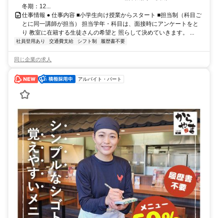
冬期：12...
仕事情報 ● 仕事内容 ■小学生向け授業からスタート ■担当制（科目ご
とに同一講師が担当） 担当学年・科目は、面接時にアンケートをと
り 教室に在籍する生徒さんの希望と 照らして決めていきます。 ...
社員登用あり
交通費支給
シフト制
履歴書不要
同じ企業の求人
アルバイト・パート