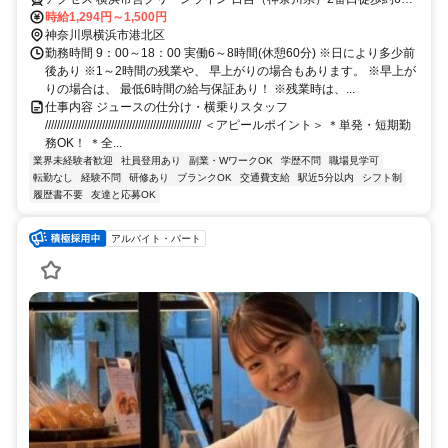
分、横浜市営グリーンライン 日吉（神奈川県）2番口徒歩約6分、横
時給1,294円～1,500円
浜市営グリーンライン 日吉（神奈川県）2番口徒歩約6分
神奈川県横浜市港北区
勤務時間 9：00～18：00 実働6～8時間(休憩60分) ※日により多少前
後あり ※1～2時間の残業や、 早上がりの場合もあります。 ※早上が
りの場合は、 最低6時間の給与保証あり！ ※残業時は、...
仕事内容 ジュースの仕分け・横乗りスタッフ
//////////////////////////////////////////////////// ＜アピールポイント＞ ＊単発・短期勤
務OK！ ＊全...
業界未経験者歓迎
社員登用あり
副業・WワークOK
学歴不問
職場見学可
転勤なし
経験不問
研修あり
ブランクOK
交通費支給
駅近5分以内
シフト制
履歴書不要
友達と応募OK
アルバイト・パート