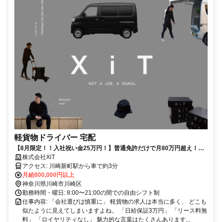
軽貨物ドライバー 宅配
【8月限定！！入社祝い金25万円！】普通免許だけで月80万円超え！学
歴・職歴・ブランク不問！稼ぎたい気持ちがあれば即スタート可能！
株式会社XiT
アクセス: 川崎新町駅から車で約3分
月給800,000円以上
神奈川県川崎市川崎区
勤務時間・曜日: 8:00〜21:00の間での自由シフト制
仕事内容: 「会社選びは慎重に」 軽貨物の求人は本当に多く、 どこも
似たように見えてしまいますよね。 「日給保証3万円」 「リース料無
料」 「ロイヤリティなし」 魅力的な言葉はたくさんあります...