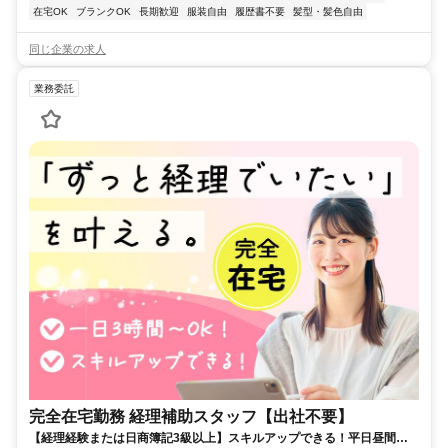
在宅OK
ブランクOK
長期歓迎
服装自由
履歴書不要
髪型・髪色自由
同じ企業の求人
業務委託
完全在宅勤務 経理補助スタッフ【出社不要】
【経理経験または日商簿記3級以上】スキルアップできる！平日昼間３h