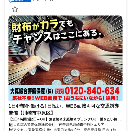
1日4時間~働ける! 日払い、WEB面接も可な交通誘導
警備【川崎市中原区】
【1日4時間/週2日～OK】無資格＆未経験＆ブランクOK！働きたい気持
ちを応援します★
大真綜合警備保障株式会社 神奈川県川崎市中原区エリア
アクセス 東急東横線 元住吉東口徒歩約9分、東急東横線 日吉（神奈