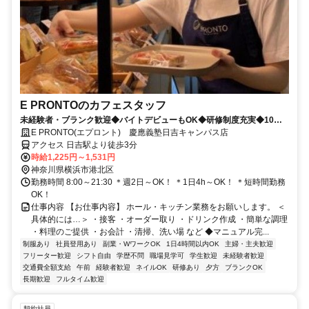
E PRONTOのカフェスタッフ
未経験者・ブランク歓迎◆バイトデビューもOK◆研修制度充実◆10～
40代の幅広い年代活躍中
E PRONTO(エプロント) 慶應義塾日吉キャンパス店
アクセス 日吉駅より徒歩3分
時給1,225円～1,531円
神奈川県横浜市港北区
勤務時間 8:00～21:30 ＊週2日～OK！ ＊1日4h～OK！ ＊短時間勤務
OK！
仕事内容 【お仕事内容】 ホール・キッチン業務をお願いします。 ＜
具体的には…＞ ・接客 ・オーダー取り ・ドリンク作成 ・簡単な調理
・料理のご提供 ・お会計 ・清掃、洗い場 など ◆マニュアル完...
制服あり
社員登用あり
副業・WワークOK
1日4時間以内OK
主婦・主夫歓迎
フリーター歓迎
シフト自由
学歴不問
職場見学可
学生歓迎
未経験者歓迎
交通費全額支給
午前
経験者歓迎
ネイルOK
研修あり
夕方
ブランクOK
長期歓迎
フルタイム歓迎
契約社員