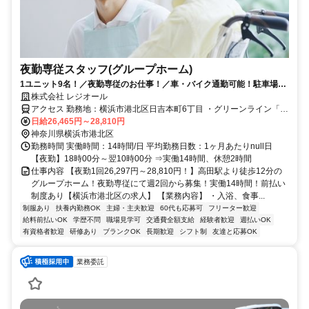
夜勤専従スタッフ(グループホーム)
1ユニット9名！／夜勤専従のお仕事！／車・バイク通勤可能！駐車場無
料！
株式会社 レジオール
アクセス 勤務地：横浜市港北区日吉本町6丁目 ・グリーンライン「高
田駅」より徒歩12分
日給26,465円～28,810円
神奈川県横浜市港北区
勤務時間 実働時間：14時間/日 平均勤務日数：1ヶ月あたりnull日
【夜勤】18時00分～翌10時00分 ⇒実働14時間、休憩2時間
仕事内容 【夜勤1回26,297円～28,810円！】高田駅より徒歩12分の
グループホーム！夜勤専従にて週2回から募集！実働14時間！前払い
制度あり【横浜市港北区の求人】 【業務内容】 ・入浴、食事...
制服あり
扶養内勤務OK
主婦・主夫歓迎
60代も応募可
フリーター歓迎
給料前払いOK
学歴不問
職場見学可
交通費全額支給
経験者歓迎
週払いOK
有資格者歓迎
研修あり
ブランクOK
長期歓迎
シフト制
友達と応募OK
業務委託