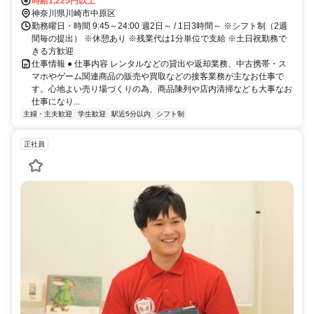
時給1,225円以上
神奈川県川崎市中原区
勤務曜日・時間 9:45～24:00 週2日～ / 1日3時間～ ※シフト制（2週
間毎の提出） ※休憩あり ※残業代は1分単位で支給 ※土日祝勤務で
きる方歓迎
仕事情報 ● 仕事内容 レンタルなどの貸出や返却業務、中古携帯・ス
マホやゲーム関連商品の販売や買取などの接客業務が主なお仕事で
す。心地よい売り場づくりの為、商品陳列や店内清掃なども大事なお
仕事になり...
主婦・主夫歓迎
学生歓迎
駅近5分以内
シフト制
正社員