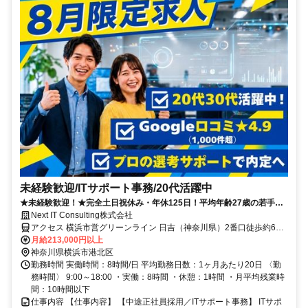
未経験歓迎/ITサポート事務/20代活躍中
★未経験歓迎！★完全土日祝休み・年休125日！平均年齢27歳の若手活
躍中！業界最長クラスのサポートでIT業界デビューを応援！
Next IT Consulting株式会社
アクセス 横浜市営グリーンライン 日吉（神奈川県）2番口徒歩約6
分、横浜市営グリーンライン 日吉（神奈川県）2番口徒歩約6分、横
月給213,000円以上
浜市営グリーンライン 日吉（神奈川県）2番口徒歩約6分
神奈川県横浜市港北区
勤務時間 実働時間：8時間/日 平均勤務日数：1ヶ月あたり20日 〈勤
務時間〉 9:00～18:00 ・実働：8時間 ・休憩：1時間 ・月平均残業時
間：10時間以下
仕事内容 【仕事内容】 【中途正社員採用／ITサポート事務】 ITサポ