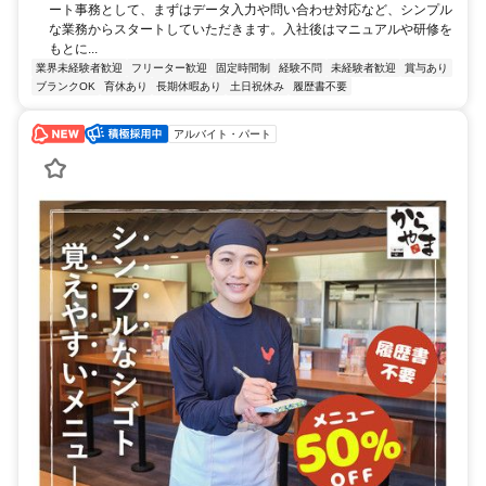
ート事務として、まずはデータ入力や問い合わせ対応など、シンプル
な業務からスタートしていただきます。入社後はマニュアルや研修を
もとに...
業界未経験者歓迎
フリーター歓迎
固定時間制
経験不問
未経験者歓迎
賞与あり
ブランクOK
育休あり
長期休暇あり
土日祝休み
履歴書不要
アルバイト・パート