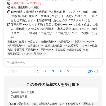
川県）東口徒歩約13分、東急目黒線 武蔵小杉南口1徒歩約25分 神奈
日給6,010円～13,335円
川県川崎市中原区エリア(新丸子駅、平間駅、向河原駅、武蔵小杉駅)
神奈川県川崎市中原区
勤務時間 実働時間：4時間/日 平均勤務日数：1ヶ月あたり8日～20日
*働き方は自分次第♪* 一度登録しておけば、あなたのスケジュールに
合わせて働けます♪ 【勤務時間】 あなたのライフスタイルに合...
仕事内容 ■■メリット多数！注目の警備ワーク■■ ＼お金と住まいの悩
み、即解決！／ 個室寮30日間無料！家具家電付きの1Rですぐに新生
活スタート。 短時間 「午前だけ」「午後だけ」のハーフ勤務！予定
が...
制服あり
短期（3ヵ月以内）
扶養内勤務OK
社員登用あり
副業・WワークOK
1日4時間以内OK
土日祝のみOK
主婦・主夫歓迎
60代も応募可
フリーター歓迎
短期
学歴不問
即日勤務OK
平日のみOK
学生歓迎
未経験者歓迎
午前
経験者歓迎
ネイルOK
即日払いOK
同じ企業の求人
前へ
次へ
1
2
3
4
5
この条件の新着求人を受け取る
神奈川県 / 日吉駅
履歴書不要
「LINEで受け取る」では、新着求人のほか、おすすめ情報なども配信しま