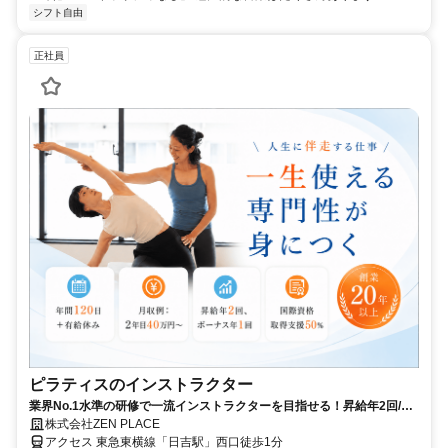
シフト自由
正社員
ピラティスのインストラクター
業界No.1水準の研修で一流インストラクターを目指せる！昇給年2回/賞
与年1回│年間休日120日＋有給｜住宅補助月2.5万円(条件あり)｜【資格
株式会社ZEN PLACE
不問/未経験8割】
アクセス 東急東横線「日吉駅」西口徒歩1分