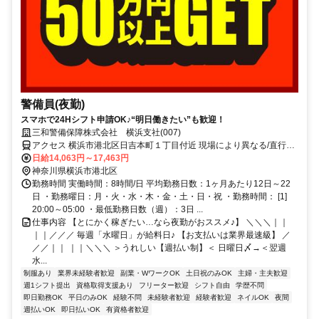
警備員(夜勤)
スマホで24Hシフト申請OK♪“明日働きたい”も歓迎！
三和警備保障株式会社 横浜支社(007)
アクセス 横浜市港北区日吉本町１丁目付近 現場により異なる/直行直
帰/勤務地相談可 ■週3日～■電話面接
日給14,063円～17,463円
神奈川県横浜市港北区
勤務時間 実働時間：8時間/日 平均勤務日数：1ヶ月あたり12日～22
日 ・勤務曜日：月・火・水・木・金・土・日・祝 ・勤務時間： [1]
20:00～05:00 ・最低勤務日数（週）：3日 ...
仕事内容 【とにかく稼ぎたい…なら夜勤がおススメ♪】 ＼＼＼｜｜
｜｜／／／ 毎週「水曜日」が給料日♪ 【お支払いは業界最速級】 ／
／／｜｜ ｜｜＼＼＼ ＞うれしい【週払い制】＜ 日曜日〆→＜翌週
水...
制服あり
業界未経験者歓迎
副業・WワークOK
土日祝のみOK
主婦・主夫歓迎
週1シフト提出
資格取得支援あり
フリーター歓迎
シフト自由
学歴不問
即日勤務OK
平日のみOK
経験不問
未経験者歓迎
経験者歓迎
ネイルOK
夜間
週払いOK
即日払いOK
有資格者歓迎