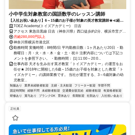
小中学生対象教室の国語数学のレッスン講師
【入社お祝い金あり】6～15歳のお子様が対象の英才教室講師★≪経験/
資格不要≫
TOEZ Academy(トイズアカデミー) 日吉
アクセス 東急目黒線 日吉（神奈川県）西口徒歩約2分、横浜市営グリ
ーンライン 日吉（神奈川県）西口徒歩約2分、東急東横線 日吉（神奈
月給280,000円以上
川県）西口徒歩約2分
神奈川県横浜市港北区
勤務時間 実働時間：8時間/日 平均勤務日数：1ヶ月あたり20日 ・勤
務曜日：月・火・水・木・金・土・祝※ 注釈内容については下記コ
メントを参照下さい。 ・勤務時間： [1] 11:00～20:0...
仕事内容 天才を生み出す英才教室「トイズアカデミー」の運営をお
任せ★ 2018年に開校した6歳～15歳のお子様を対象とした教室「ト
イズカデミー」の講師業務です。 当社が運営する、3～6歳対象の幼
児教室...
制服あり
業界未経験者歓迎
主婦・主夫歓迎
フリーター歓迎
学歴不問
固定時間制
経験不問
未経験者歓迎
交通費全額支給
経験者歓迎
有資格者歓迎
研修あり
賞与あり
ブランクOK
育休あり
長期歓迎
社割あり
入社祝い金あり
正社員