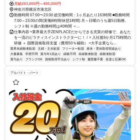
月給263,000円～400,000円
神奈川県横浜市港北区
勤務時間 07:00〜23:00 総労働時間：1ヶ月あたり163時間 ■勤務時間
7:00～23:00の間(実働8時間/休憩1時間) 月～日曜のうち週5日勤務、
シフト制 ※週の勤務時間は40時間 ＜...
仕事内容 <業界最大手ZENPLACEだからできる充実の研修で、あなた
を一流のピラティスインストラクターに！！> 入社後9か月175時間の
研修 ＋ 国際資格取得支援（費用50％補助） <大手企業なら...
業界未経験者歓迎
主婦・主夫歓迎
フリーター歓迎
産休・育休取得実績あり
大量募集
学歴不問
賞与年1回あり
経験不問
未経験者歓迎
経験者歓迎
賞与あり
ブランクOK
資格取得手当あり
シフト制
履歴書不要
友達と応募OK
アルバイト・パート