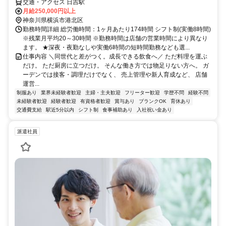
交通・アクセス 日吉駅
月給250,000円以上
神奈川県横浜市港北区
勤務時間詳細 総労働時間：1ヶ月あたり174時間 シフト制(実働8時間)
※残業月平均20～30時間 ※勤務時間は店舗の営業時間により異なり
ます。 ★深夜・夜勤なしや実働6時間の短時間勤務なども選...
仕事内容 ＼同世代と差がつく。成長できる飲食へ／ ただ料理を運ぶ
だけ。 ただ厨房に立つだけ。 そんな働き方では物足りない方へ。 ガ
ーデンでは接客・調理だけでなく、 売上管理や新人育成など、 店舗
運営...
制服あり
業界未経験者歓迎
主婦・主夫歓迎
フリーター歓迎
学歴不問
経験不問
未経験者歓迎
経験者歓迎
有資格者歓迎
賞与あり
ブランクOK
育休あり
交通費支給
駅近5分以内
シフト制
食事補助あり
入社祝い金あり
派遣社員