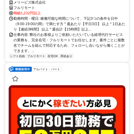
～。完全在宅で育児・介護中の方も大歓迎♪
メリービズ株式会社
フルリモート
時給1,232円以上
勤務時間・曜日: 稼働可能な時間について、下記3つの条件を日中
（9:00-19:00の間）で満たす方 * 週あたり【平日3日】 以上 * 1日あた
り【連続3時間】 以上 * 週合計【15時間】以上...
仕事内容: 弊社のお客様よりご依頼いただいている経理代行サービス
の業務を、完全在宅・フルリモートでお任せします。案件ごとに複数
名でチームを組んで対応するため、フォローし合いながら働くことが
できます。...
シフト自由
フルリモート
在宅OK
昇給あり
アルバイト・パート