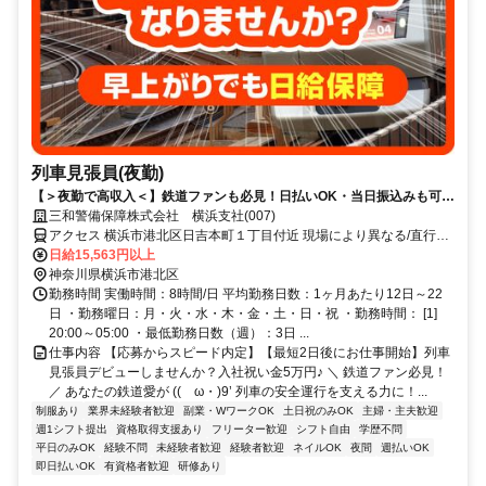
列車見張員(夜勤)
【＞夜勤で高収入＜】鉄道ファンも必見！日払いOK・当日振込みも可能
♪
三和警備保障株式会社 横浜支社(007)
アクセス 横浜市港北区日吉本町１丁目付近 現場により異なる/直行直
帰/勤務地相談可 ■週3日～■電話面接
日給15,563円以上
神奈川県横浜市港北区
勤務時間 実働時間：8時間/日 平均勤務日数：1ヶ月あたり12日～22
日 ・勤務曜日：月・火・水・木・金・土・日・祝 ・勤務時間： [1]
20:00～05:00 ・最低勤務日数（週）：3日 ...
仕事内容 【応募からスピード内定】【最短2日後にお仕事開始】列車
見張員デビューしませんか？入社祝い金5万円♪ ＼ 鉄道ファン必見！
／ あなたの鉄道愛が ((ゝω・)9’ 列車の安全運行を支える力に！...
制服あり
業界未経験者歓迎
副業・WワークOK
土日祝のみOK
主婦・主夫歓迎
週1シフト提出
資格取得支援あり
フリーター歓迎
シフト自由
学歴不問
平日のみOK
経験不問
未経験者歓迎
経験者歓迎
ネイルOK
夜間
週払いOK
即日払いOK
有資格者歓迎
研修あり