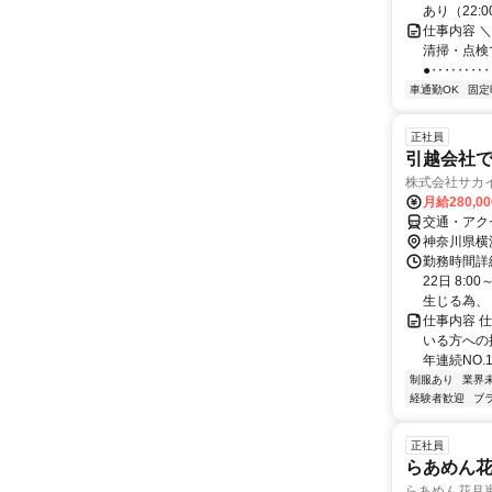
あり（22:
仕事内容 
清掃・点検
●‥‥‥‥‥
車通勤OK
固定
正社員
引越会社
株式会社サカ
月給280,0
交通・アク
神奈川県横
勤務時間詳
22日 8:
生じる為、 お
仕事内容 
いる方への
年連続NO.1！
制服あり
業界
経験者歓迎
ブ
正社員
らあめん
らあめん花月