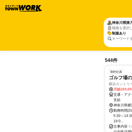
神奈川県
東
職種を選択
制服あり
キーワード
544件
契約社員
ゴルフ場
横浜カントリ
月給260,0
交通・アク
支給
神奈川県横
勤務時間詳細
5:30～14
18:0...
仕事内容 
の女性活躍