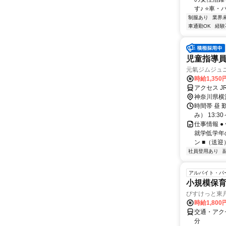
す♪ ⭐車・バ
制服あり
業界
車通勤OK
経験
児童指導
元氣ジムジュニ
時給1,35
アクセス 
神奈川県横
時間帯 昼
み） 13:
仕事情報 
就学低学年
ン ■（送迎）
社員登用あり
アルバイト・パ
小規模保
びすけっと東戸塚
時給1,80
交通・アクセ
分