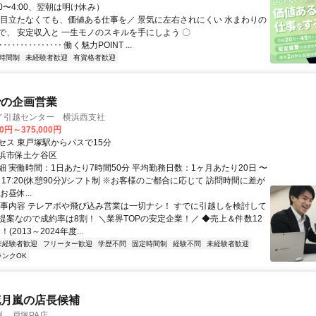
00〜4:00、翌朝は明け休み）
＼目立たなくても、価値ある仕事を／ 景気に左右されにくい 水まわりの
で、 安定収入と 一生モノのスキルを手にしよう 〇
‥‥‥‥‥‥‥ 働く魅力POINT ...
時間制
未経験者歓迎
有資格者歓迎
での企画営業
イ引越センター 横浜西支社
00円～375,000円
セス 東戸塚駅からバスで15分
浜市保土ケ谷区
細 実働時間：1日あたり7時間50分 平均勤務日数：1ヶ月あたり20日 〜
00～17:20(休憩90分)/シフト制 ※お客様のご都合に応じて 訪問時間に差が
昼休...
仕事内容 テレアポや飛び込み営業は一切ナシ！ すでに引越しを検討して
提案なので成約率は8割！ ＼業界TOPの安定企業！／ ◆売上＆件数12
(2013～2024年度...
未経験者歓迎
フリーター歓迎
学歴不問
固定時間制
経験不問
未経験者歓迎
ランクOK
花月嵐の店長候補
嵐 戸塚PA店