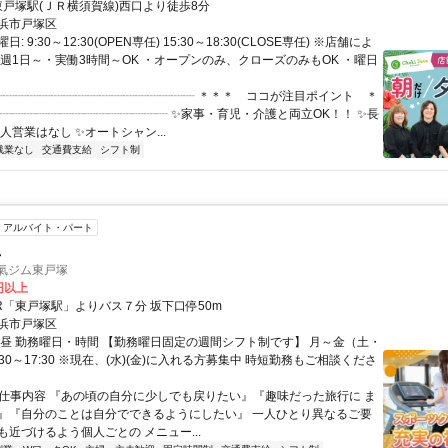
クセス: 東戸塚駅(ＪＲ横須賀線)西口より徒歩8分
浜市戸塚区
: 9:30～12:30(OPEN専任) 15:30～18:30(CLOSE専任) ※店舗によ
・週1日～・実働3時間～OK ・オープンのみ、クローズのみもOK ・曜日
 ┈┈┈┈┈┈┈┈┈┈┈┈┈┈┈┈┈ ＊＊＊ ココが注目ポイント ＊
┈┈┈┈┈┈┈┈┈┈┈┈┈┈┈ ✨家事・育児・介護と両立OK！！ ✨長
人営業はなし ✨オートシャン...
残業なし
交通費支給
シフト制
アルバイト・パート
員
元氣ジム東戸塚
0円以上
JR「東戸塚駅」よりバス７分 坂下口停50m
浜市戸塚区
、昼 勤務曜日・時間 【勤務曜日固定の週間シフト制です】 月～金（土・
:30～17:30 ※現在、(水)(金)に入れる方募集中 時短勤務もご相談くださ
● 仕事内容 『あの頃の自分に少しでも戻りたい』『趣味だった旅行に ま
』『自分のことは自分でできるようにしたい』 一人ひとり異なるご要
も近づけるよう個人ごとの メニュー...