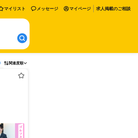
マイリスト
メッセージ
マイページ
求人掲載のご相談
存
関連度順