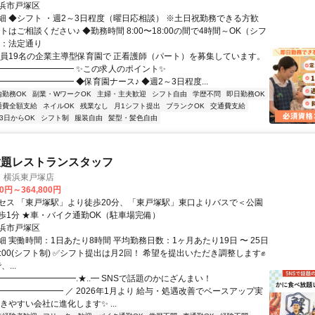
浜市戸塚区
細 ◆シフト ・週2～3日程度（曜日応相談） ※土日祝勤務できる方歓
トはご相談ください♪ ◆勤務時間 8:00〜18:00の間で4時間～OK（シフ
憩：法定通り
定員19名の企業主導型保育園で 正看護師（パート）を募集しています。
━━━━━━━━━ ✨この求人のポイント✨
━━━━━━━━ ◆保育園ナース♪ ◆週2～3日程度...
内勤務OK
副業・WワークOK
主婦・主夫歓迎
シフト自由
学歴不問
即日勤務OK
通費全額支給
ネイルOK
残業なし
月1シフト提出
ブランクOK
交通費支給
3日からOK
シフト制
服装自由
髪型・髪色自由
放題レストランスタッフ
 横浜東戸塚店
00円～364,800円
セス 「東戸塚駅」より徒歩20分、「東戸塚駅」東口よりバスで＜公園
歩1分 ★車・バイク通勤OK（駐車場完備）
浜市戸塚区
 実働時間：1日あたり8時間 平均勤務日数：1ヶ月あたり19日 〜 25日
24:00(シフト制) ✅シフト提出は月2回！ 希望を提出いただき調整します✊
...
━━━━━━━━━.★..━ SNSで話題のかにざんまい！
━━━━━━━━━ ／ 2026年1月より 給与・処遇改善でベースアップ実
きやすい会社に進化します✨ ...