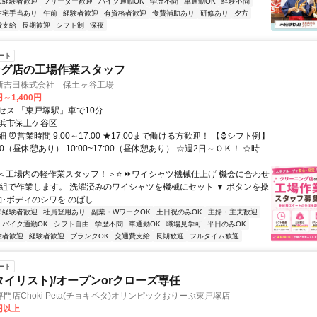
未経験者歓迎
フリーター歓迎
バイク通勤OK
学歴不問
車通勤OK
経験不問
住宅手当あり
午前
経験者歓迎
有資格者歓迎
食費補助あり
研修あり
夕方
費支給
長期歓迎
シフト制
深夜
ート
ング店の工場作業スタッフ
新吉田株式会社 保土ヶ谷工場
円～1,400円
セス 「東戸塚駅」車で10分
浜市保土ケ谷区
 ⏰営業時間 9:00～17:00 ★17:00まで働ける方歓迎！ 【⌚シフト例】
7:00（昼休憩あり） 10:00~17:00（昼休憩あり） ☆週2日～ＯＫ！ ☆時
⭐＜工場内の軽作業スタッフ！＞⭐ ⏩ワイシャツ機械仕上げ 機会に合わせ
人組で作業します。 洗濯済みのワイシャツを機械にセット ▼ ボタンを操
･ボディのシワを のばし...
未経験者歓迎
社員登用あり
副業・WワークOK
土日祝のみOK
主婦・主夫歓迎
バイク通勤OK
シフト自由
学歴不問
車通勤OK
職場見学可
平日のみOK
験者歓迎
経験者歓迎
ブランクOK
交通費支給
長期歓迎
フルタイム歓迎
ート
タイリスト)/オープンorクローズ専任
門店Choki Peta(チョキペタ)オリンピックおりーぶ東戸塚店
0円以上