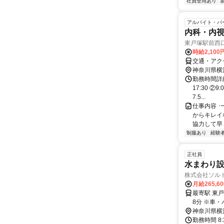
社員登用あり
アルバイト・パ
内科・内
東戸塚駅前西
時給2,10
交通・アク
神奈川県横
勤務時間詳細
17:30 ②
7.5...
仕事内容 ･
からキレイ
協力して早く
制服あり
経験
正社員
水まわり
株式会社ソル
月給265,6
最寄駅 東戸塚駅 交通アクセス JR横須賀線・湘南新宿ラ
8分 ※
神奈川県横
勤務時間 8