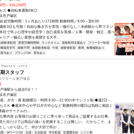
00円～318,150円
セス ◆自転車通勤OK◎
浜市戸塚区
 総労働時間：1ヶ月あたり171時間 勤務時間／8:00～翌6:00
✅週休3日も可能！自由な働き方を実現 ✅修行なし！未経験から即マネジ
✅本社で学ぶ心理学や経営学！自己成長を実感 ✅人事・開発・独立…選べ
リア ✅幅広い業態を展開する大手...
未経験者歓迎
変形労働時間制
ランチタイム
資格取得支援あり
フリーター歓迎
職場見学可
経験不問
未経験者歓迎
午前
経験者歓迎
夜間
食費補助あり
賞与あり
ブランクOK
育休あり
アルバイト・パート
短期スタッフ
ロラモール東戸塚店
円
東戸塚駅から徒歩5分！！
浜市戸塚区
昼、夕方・夜 勤務曜日・時間 9:30～21:30の中でシフト制 ◆週2日～、
からＯＫ ◆週末中心や平日夕方中心など 勤務時間や曜日は気軽に相談く
講義やサークルの...
● 仕事内容 お客様のお困りごとに寄り添って商品をご提案するお仕事。
見た目だけでは商品の違いを把握することは難しい。 だからこそ、ま
としっかり話して、何が大切で何が ...
副業・WワークOK
主婦・主夫歓迎
学生歓迎
交通費支給
シフト制