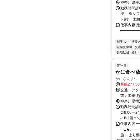
神奈川県横
勤務時間詳
迎！ ※シフ
ト制） 休
仕事内容 
━━━━━
━━━━━━
制服あり
扶養
職場見学可
交
長期歓迎
週2・
正社員
かに食べ
かにざんまい
月給277,5
交通・アク
前＞降車徒
神奈川県横
勤務時間詳細
⏰9:00～
✅月2回まで、
仕事内容 ━
━..★.━
施！ より働