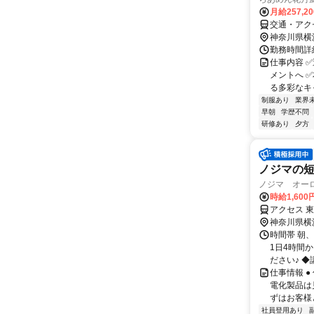
月給257,2
交通・アク
神奈川県横
勤務時間詳細
仕事内容 
メントへ 
る多彩なキャ
制服あり
業界
早朝
学歴不問
研修あり
夕方
ノジマの
ノジマ オー
時給1,600
アクセス 
神奈川県横
時間帯 朝、
1日4時間
ださい♪ ◆
仕事情報 
電化製品は
ずはお客様
社員登用あり