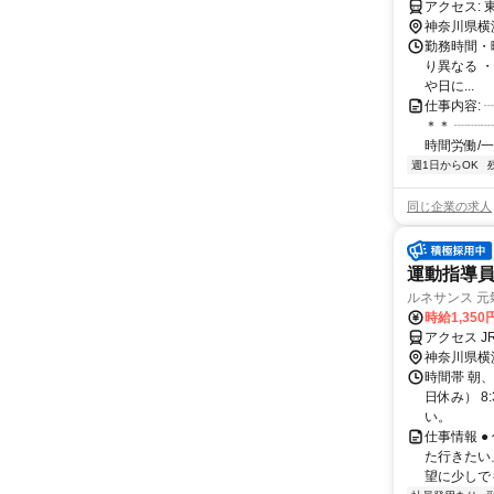
ア
神奈川県横
勤務時間・曜日
り異なる 
や日に...
仕事内容:
＊＊ ┈┈
時間労働/一
週1日からOK
同じ企業の求人
運動指導
ルネサンス 
時給1,35
アクセス 
神奈川県横
時間帯 朝
日休み） 8
い。
仕事情報 
た行きたい
望に少しで