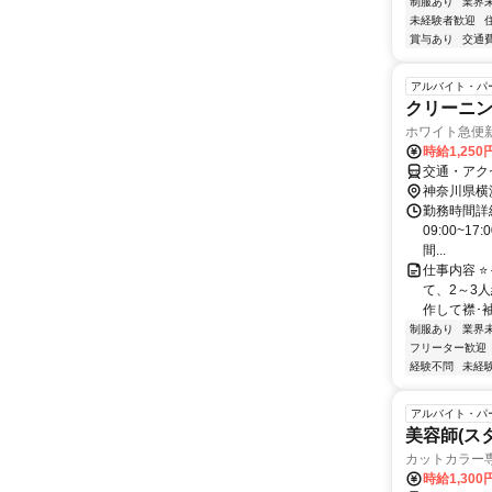
制服あり
業界
未経験者歓迎
賞与あり
交通
アルバイト・パ
クリーニ
ホワイト急便
時給1,250
交通・アク
神奈川県横
勤務時間詳細
09:00~1
間...
仕事内容 
て、2～3
作して襟･袖
制服あり
業界
フリーター歓迎
経験不問
未経
アルバイト・パ
美容師(ス
カットカラー専
時給1,30