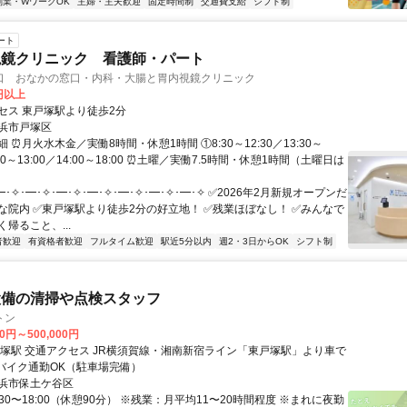
副業・WワークOK
主婦・主夫歓迎
固定時間制
交通費支給
シフト制
ート
視鏡クリニック 看護師・パート
口 おなかの窓口・内科・大腸と胃内視鏡クリニック
0円以上
セス 東戸塚駅より徒歩2分
浜市戸塚区
 ⏰月火水木金／実働8時間・休憩1時間 ①8:30～12:30／13:30～
9:00～13:00／14:00～18:00 ⏰土曜／実働7.5時間・休憩1時間（土曜日は
━･✧･━･✧･━･✧･━･✧･━･✧･━･✧･━･✧ ✅2026年2月新規オープンだ
な院内 ✅東戸塚駅より徒歩2分の好立地！ ✅残業ほぼなし！ ✅みんなで
帰ること、...
者歓迎
有資格者歓迎
フルタイム歓迎
駅近5分以内
週2・3日からOK
シフト制
設備の清掃や点検スタッフ
トン
00円～500,000円
イン「東戸塚駅」より車で
車・バイク通勤OK（駐車場完備）
浜市保土ケ谷区
:30〜18:00（休憩90分） ※残業：月平均11〜20時間程度 ※まれに夜勤