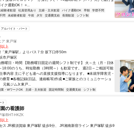
イク通勤OK！ ⭐...
未経験者歓迎
社員登用あり
主婦・主夫歓迎
バイク通勤OK
早朝
学歴不問
不問
未経験者歓迎
午前
夕方
交通費支給
長期歓迎
シフト制
アルバイト・パート
員
ア 東戸塚
0円以上
JR「東戸塚駅」よりバス７分 坂下口停50m
浜市戸塚区
 勤務曜日・時間 【勤務曜日固定の週間シフト制です】 火～土（月・日休
30～18:00のうち、時短勤務（3時間～）も歓迎です。 週2日～ご相談可能
● 仕事内容 主に子ども達への直接支援指導になります。 ■未就学障害児・
の療育 ■各種記録(日誌、連絡帳等)作成 ■ご家族とのコミュニケーショ
 元氣ジムJr.東戸...
副業・WワークOK
主婦・主夫歓迎
固定時間制
交通費支給
シフト制
ート
育園の看護師
/BHT-HKZK
0円以上
ス JR横須賀線 東戸塚駅 徒歩9分、 JR湘南新宿ライン 東戸塚駅 徒歩9