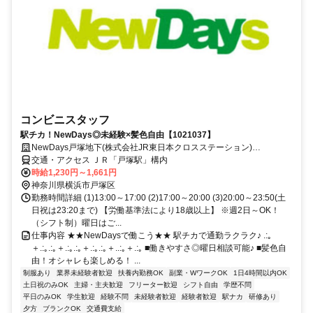
コンビニスタッフ
駅チカ！NewDays◎未経験×髪色自由【1021037】
NewDays戸塚地下(株式会社JR東日本クロスステーション)
【1021037】
交通・アクセス ＪＲ「戸塚駅」構内
時給1,230円～1,661円
神奈川県横浜市戸塚区
勤務時間詳細 (1)13:00～17:00 (2)17:00～20:00 (3)20:00～23:50(土
日祝は23:20まで) 【労働基準法により18歳以上】 ※週2日～OK！
（シフト制）曜日はご...
仕事内容 ★★NewDaysで働こう★★ 駅チカで通勤ラクラク♪ .:｡
＋.:｡.:｡＋.:｡.:｡＋.:｡.:｡＋..:｡＋.:｡ ■働きやすさ◎曜日相談可能♪ ■髪色自
由！オシャレも楽しめる！ ...
制服あり
業界未経験者歓迎
扶養内勤務OK
副業・WワークOK
1日4時間以内OK
土日祝のみOK
主婦・主夫歓迎
フリーター歓迎
シフト自由
学歴不問
平日のみOK
学生歓迎
経験不問
未経験者歓迎
経験者歓迎
駅ナカ
研修あり
夕方
ブランクOK
交通費支給