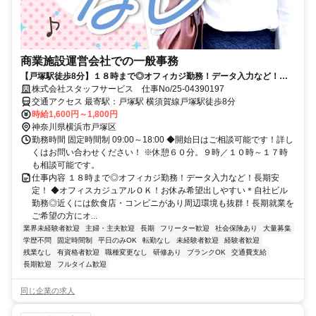
商業施設運営会社での一般事務
【戸塚駅徒歩8分】１８時まで◎オフィカジ勤務！データ入力など！長
期安定！
株式会社スタッフサービス 仕事No/25-04390197
交通アクセス 最寄駅：戸塚駅 横須賀線戸塚駅徒歩8分
時給1,600円～1,800円
神奈川県横浜市戸塚区
勤務時間 固定時間制 09:00～18:00 ◆開始日はご相談可能です！詳し
くはお問い合わせください！ ※休憩６０分。９時／１０時～１７時
も相談可能です。
仕事内容 １８時まで◎オフィカジ勤務！データ入力など！長期安
定！ ◆オフィスカジュアルＯＫ！お休み希望出しやすい＊自社ビル
勤務◎近くには飲食店・コンビニがあり周辺環境も抜群！長期就業を
ご希望の方にオ...
業界未経験者歓迎
主婦・主夫歓迎
長期
フリーター歓迎
社会保険あり
大量募集
学歴不問
固定時間制
平日のみOK
転勤なし
未経験者歓迎
経験者歓迎
残業なし
有資格者歓迎
職種変更なし
研修あり
ブランクOK
交通費支給
長期歓迎
フルタイム歓迎
同じ企業の求人