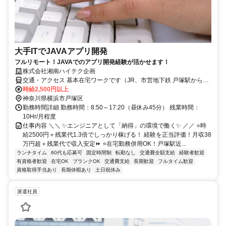
大手ITでJAVAアプリ開発
フルリモート！JAVAでのアプリ開発経験が活かせます！
株式会社湘南ハイテク企画
交通・アクセス 基本在宅ワークです（JR、市営地下鉄 戸塚駅から徒
歩10分程度）
時給2,500円以上
神奈川県横浜市戸塚区
勤務時間詳細 勤務時間：8:50～17:20（昼休み45分） 残業時間：
10Hr/月程度
仕事内容 ＼＼ ✨エンジニアとして「納得」の環境で働く✨ ／／ ⭐時
給2500円＋残業代1.3倍でしっかり稼げる！ 経験を正当評価！月収38
万円超＋残業代で収入安定⏩ ⭐在宅勤務併用OK！戸塚駅近...
ランチタイム
60代も応募可
固定時間制
転勤なし
交通費全額支給
経験者歓迎
有資格者歓迎
在宅OK
ブランクOK
交通費支給
長期歓迎
フルタイム歓迎
資格取得手当あり
長期休暇あり
土日祝休み
派遣社員