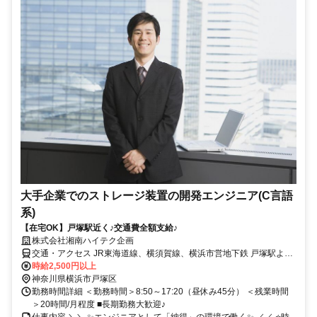
大手企業でのストレージ装置の開発エンジニア(C言語
系)
【在宅OK】戸塚駅近く♪交通費全額支給♪
株式会社湘南ハイテク企画
交通・アクセス JR東海道線、横須賀線、横浜市営地下鉄 戸塚駅より
徒歩約10分 ※リモート併用OK
時給2,500円以上
神奈川県横浜市戸塚区
勤務時間詳細 ＜勤務時間＞8:50～17:20（昼休み45分） ＜残業時間
＞20時間/月程度 ■長期勤務大歓迎♪