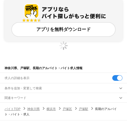
アプリを無料ダウンロード
神奈川県、戸塚駅、長期のアルバイト・バイト求人情報
求人の詳細を表示
条件を追加・変更して検索
市区町村を追加・変更
関連キーワード
完全在宅ワーク 全国
シール貼り 在宅
現在地周辺
ガチャガチャ
犬カフェ
神奈川県
駅を追加・変更
バイトTOP
神奈川県
横浜市
戸塚区
戸塚駅
長期のアルバイ
神奈川県
すべて
ト・バイト・求人
横浜市
すべて
職種を追加・変更
JR東海道本線(東京～熱海)
鶴見区
神奈川区
西区
中区
南区
保土ケ谷区
磯子区
金沢区
港北区
戸塚区
港南区
川崎駅
横浜駅
戸塚駅
大船駅
藤沢駅
辻堂駅
茅ケ崎駅
平塚駅
大磯駅
二宮駅
国府津駅
飲食・フードサービス
旭区
緑区
瀬谷区
栄区
泉区
青葉区
都筑区
特徴を追加・変更