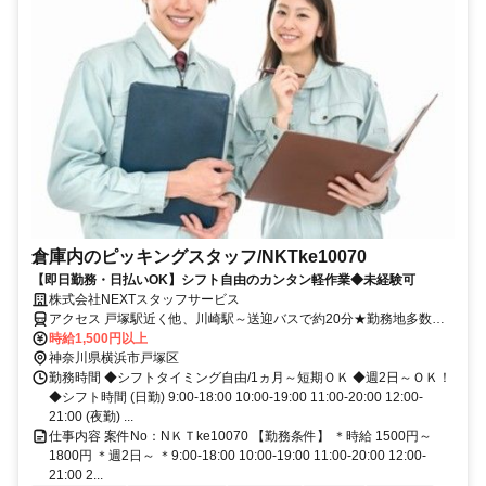
倉庫内のピッキングスタッフ/NKTke10070
【即日勤務・日払いOK】シフト自由のカンタン軽作業◆未経験可
株式会社NEXTスタッフサービス
アクセス 戸塚駅近く他、川崎駅～送迎バスで約20分★勤務地多数あ
り！
時給1,500円以上
神奈川県横浜市戸塚区
勤務時間 ◆シフトタイミング自由/1ヵ月～短期ＯＫ ◆週2日～ＯＫ！
◆シフト時間 (日勤) 9:00-18:00 10:00-19:00 11:00-20:00 12:00-
21:00 (夜勤) ...
仕事内容 案件No：NＫＴke10070 【勤務条件】 ＊時給 1500円～
1800円 ＊週2日～ ＊9:00-18:00 10:00-19:00 11:00-20:00 12:00-
21:00 2...