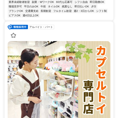
業界未経験者歓迎
副業・WワークOK
60代も応募可
シフト自由
即日勤務OK
職場見学可
平日のみOK
午前
ネイルOK
残業なし
即日払いOK
夕方
ブランクOK
交通費支給
長期歓迎
フルタイム歓迎
週2・3日からOK
シフト制
ピアスOK
週4日以上OK
アルバイト・パート