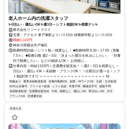
老人ホーム内の洗濯スタッフ
✨日払い・週払いOK✨週3日～シフト相談OK✨残業ナシ✨
株式会社リソートラスト
交通・アクセス 東戸塚駅よりバス10分 緑園都市駅よりバス10分
時給1,320円
神奈川県横浜市戸塚区
勤務時間詳細 ✅シフト制 ✅残業なし！ ■勤務時間 8:30～17:00（実働
7.5ｈ） ■勤務日数 週2～3日 「決まった曜日を休みにしたい」 「扶養
内で勤務したい」などの相談もOK！ お気軽に...
仕事内容 ✨時給1320円＋交通費全額支給！ ✨週2～3日＆残業なし ✨
日払い・週払いOK ✨未経験・ブランクOK！ ✨出勤日が選べる！シフ
ト相談OKです◎ ＝＝＝＝＝＝＝＝＝＝＝＝＝＝＝＝＝＝＝ 特...
制服あり
業界未経験者歓迎
扶養内勤務OK
副業・WワークOK
主婦・主夫歓迎
60代も応募可
フリーター歓迎
シフト自由
学歴不問
職場見学可
経験不問
未経験者歓迎
交通費全額支給
午前
残業なし
週払いOK
即日払いOK
夕方
ブランクOK
交通費支給
派遣社員