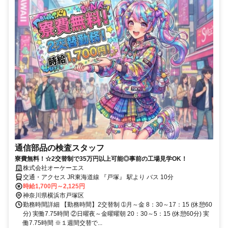
通信部品の検査スタッフ
寮費無料！☆2交替制で35万円以上可能◎事前の工場見学OK！
株式会社オーケーエス
交通・アクセス JR東海道線 『戸塚』 駅より バス 10分
時給1,700円～2,125円
神奈川県横浜市戸塚区
勤務時間詳細 【勤務時間】2交替制 ➀月～金 8：30～17：15 (休憩60
分) 実働7.75時間 ②日曜夜～金曜曜朝 20：30～5：15 (休憩60分) 実
働7.75時間 ※１週間交替で...