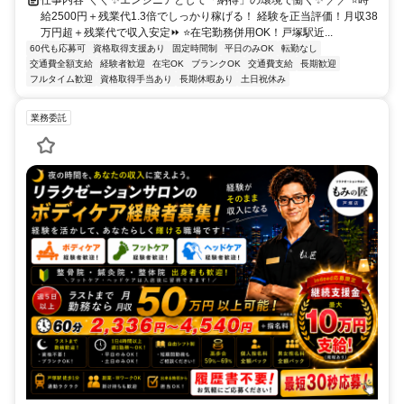
仕事内容 ＼＼ ✨エンジニアとして「納得」の環境で働く✨ ／／ ⭐時
給2500円＋残業代1.3倍でしっかり稼げる！ 経験を正当評価！月収38
万円超＋残業代で収入安定⏩ ⭐在宅勤務併用OK！戸塚駅近...
60代も応募可
資格取得支援あり
固定時間制
平日のみOK
転勤なし
交通費全額支給
経験者歓迎
在宅OK
ブランクOK
交通費支給
長期歓迎
フルタイム歓迎
資格取得手当あり
長期休暇あり
土日祝休み
業務委託