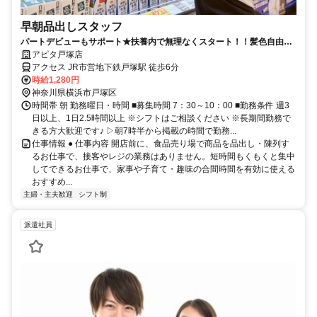
早朝品出しスタッフ
パートデビューもサポート★扶養内で無理なくスタート！！髪色自由で
働ける♪
アピタ戸塚店
アクセス JR市営地下鉄戸塚駅 徒歩6分
時給1,280円
神奈川県横浜市戸塚区
時間帯 朝 勤務曜日・時間 ■募集時間 7：30～10：00 ■勤務条件 週3
日以上、1日2.5時間以上 ※シフトはご相談ください ※長期間勤務で
きる方大歓迎です♪ ▷朝7時半から掲載の時間で勤務...
仕事情報 ● 仕事内容 開店前に、食品売り場で商品を品出し・陳列す
るお仕事で、接客やレジの業務はありません。短時間もくもくと集中
してできるお仕事で、家事や子育て・趣味の合間時間を有効に使える
おすすめ...
主婦・主夫歓迎
シフト制
派遣社員