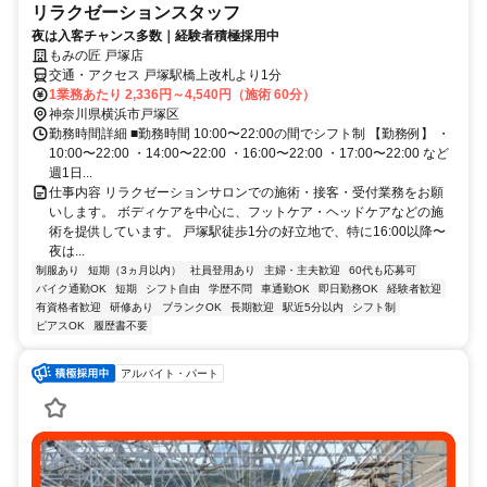
リラクゼーションスタッフ
夜は入客チャンス多数｜経験者積極採用中
もみの匠 戸塚店
交通・アクセス 戸塚駅橋上改札より1分
1業務あたり 2,336円～4,540円（施術 60分）
神奈川県横浜市戸塚区
勤務時間詳細 ■勤務時間 10:00〜22:00の間でシフト制 【勤務例】 ・
10:00〜22:00 ・14:00〜22:00 ・16:00〜22:00 ・17:00〜22:00 など
週1日...
仕事内容 リラクゼーションサロンでの施術・接客・受付業務をお願
いします。 ボディケアを中心に、フットケア・ヘッドケアなどの施
術を提供しています。 戸塚駅徒歩1分の好立地で、特に16:00以降〜
夜は...
制服あり
短期（3ヵ月以内）
社員登用あり
主婦・主夫歓迎
60代も応募可
バイク通勤OK
短期
シフト自由
学歴不問
車通勤OK
即日勤務OK
経験者歓迎
有資格者歓迎
研修あり
ブランクOK
長期歓迎
駅近5分以内
シフト制
ピアスOK
履歴書不要
アルバイト・パート