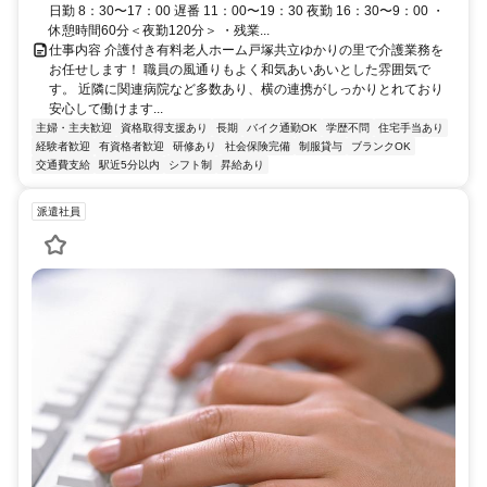
日勤 8：30〜17：00 遅番 11：00〜19：30 夜勤 16：30〜9：00 ・
休憩時間60分＜夜勤120分＞ ・残業...
仕事内容 介護付き有料老人ホーム戸塚共立ゆかりの里で介護業務を
お任せします！ 職員の風通りもよく和気あいあいとした雰囲気で
す。 近隣に関連病院など多数あり、横の連携がしっかりとれており
安心して働けます...
主婦・主夫歓迎
資格取得支援あり
長期
バイク通勤OK
学歴不問
住宅手当あり
経験者歓迎
有資格者歓迎
研修あり
社会保険完備
制服貸与
ブランクOK
交通費支給
駅近5分以内
シフト制
昇給あり
派遣社員