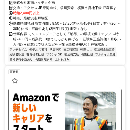
株式会社湘南ハイテク企画
交通・アクセス JR東海道線、横須賀線、横浜市営地下鉄 戸塚駅より
徒歩約10分
時給2,400円以上
神奈川県横浜市戸塚区
勤務時間詳細 就業時間：8:50～17:20(内休憩45分) 残業：有り(20h～
30h) 休出：可能性あり(2回/月 程度) 出張：なし
仕事内容 ＼＼ ✨エンジニアとして「納得」の環境で働く✨ ／／ ⭐時
給2400円＋残業代1.3倍でしっかり稼げる！ 経験を正当評価！月収37
万円超＋残業代で収入安定⏩ ⭐在宅勤務併用OK！戸塚駅近...
ランチタイム
60代も応募可
学歴不問
固定時間制
転勤なし
交通費全額支給
経験者歓迎
有資格者歓迎
ブランクOK
交通費支給
長期歓迎
フルタイム歓迎
資格取得手当あり
長期休暇あり
土日祝休み
正社員