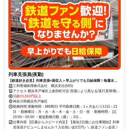
列車見張員(夜勤)
【鉄道好き必見】列車見張×高収入＞早上がりでも日給保障！毎週水曜
が給料日！日払いもOK！
三和警備保障株式会社 横浜支社(005)
アクセス 横浜市戸塚区上倉田町付近 現場により異なる/直行直帰/勤務
地相談可 ■週3日～■電話面接
日給15,563円以上
神奈川県横浜市戸塚区
勤務時間 実働時間：8時間/日 平均勤務日数：1ヶ月あたり12日～22
日 ・勤務曜日：月・火・水・木・金・土・日・祝 ・勤務時間： [1]
20:00～05:00 ・最低勤務日数（週）：3日 ...
仕事内容 【応募からスピード内定】【最短2日後にお仕事開始】列車
見張員デビューしませんか？入社祝い金5万円♪ ＼ 鉄道ファン必見！