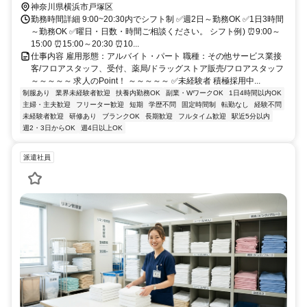
神奈川県横浜市戸塚区
勤務時間詳細 9:00~20:30内でシフト制 ✅週2日～勤務OK ✅1日3時間
～勤務OK ✅曜日・日数・時間ご相談ください。 シフト例) ⏰9:00～
15:00 ⏰15:00～20:30 ⏰10...
仕事内容 雇用形態：アルバイト・パート 職種：その他サービス業接
客/フロアスタッフ、受付、薬局/ドラッグストア販売/フロアスタッフ
～～～～～ 求人のPoint！ ～～～～～ ✅未経験者 積極採用中...
制服あり
業界未経験者歓迎
扶養内勤務OK
副業・WワークOK
1日4時間以内OK
主婦・主夫歓迎
フリーター歓迎
短期
学歴不問
固定時間制
転勤なし
経験不問
未経験者歓迎
研修あり
ブランクOK
長期歓迎
フルタイム歓迎
駅近5分以内
週2・3日からOK
週4日以上OK
派遣社員