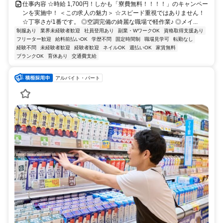
仕事内容 ☆時給 1,700円！しかも「寮費無料！！！！」のキャンペー
ンを実施中！ ＜この求人の魅力＞ ☆スピード重視ではありません！
☆丁寧さが1番です。 ◎空調完備の綺麗な職場で軽作業♪ ◎メイ...
制服あり
業界未経験者歓迎
社員登用あり
副業・WワークOK
資格取得支援あり
フリーター歓迎
給料前払いOK
学歴不問
固定時間制
職場見学可
転勤なし
経験不問
未経験者歓迎
経験者歓迎
ネイルOK
週払いOK
家賃無料
ブランクOK
育休あり
交通費支給
アルバイト・パート