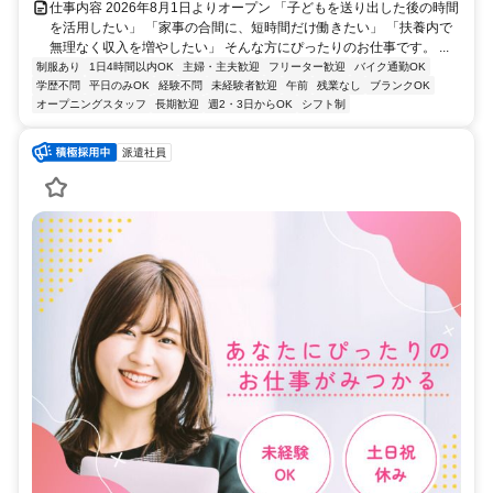
仕事内容 2026年8月1日よりオープン 「子どもを送り出した後の時間
を活用したい」 「家事の合間に、短時間だけ働きたい」 「扶養内で
無理なく収入を増やしたい」 そんな方にぴったりのお仕事です。 ...
制服あり
1日4時間以内OK
主婦・主夫歓迎
フリーター歓迎
バイク通勤OK
学歴不問
平日のみOK
経験不問
未経験者歓迎
午前
残業なし
ブランクOK
オープニングスタッフ
長期歓迎
週2・3日からOK
シフト制
派遣社員