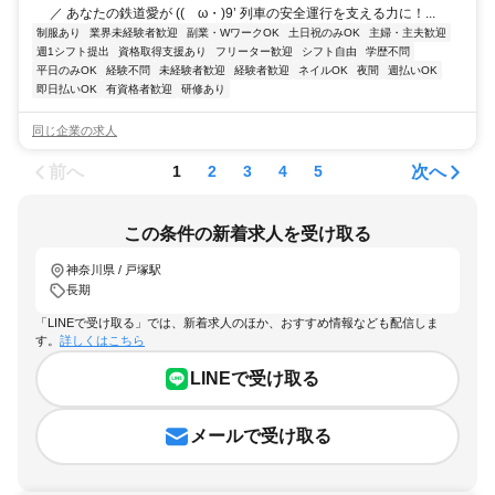
／ あなたの鉄道愛が ((ゝω・)9’ 列車の安全運行を支える力に！...
制服あり
業界未経験者歓迎
副業・WワークOK
土日祝のみOK
主婦・主夫歓迎
週1シフト提出
資格取得支援あり
フリーター歓迎
シフト自由
学歴不問
平日のみOK
経験不問
未経験者歓迎
経験者歓迎
ネイルOK
夜間
週払いOK
即日払いOK
有資格者歓迎
研修あり
同じ企業の求人
前へ
次へ
1
2
3
4
5
この条件の新着求人を受け取る
神奈川県 / 戸塚駅
長期
「LINEで受け取る」では、新着求人のほか、おすすめ情報なども配信しま
す。
詳しくはこちら
LINEで受け取る
メールで受け取る