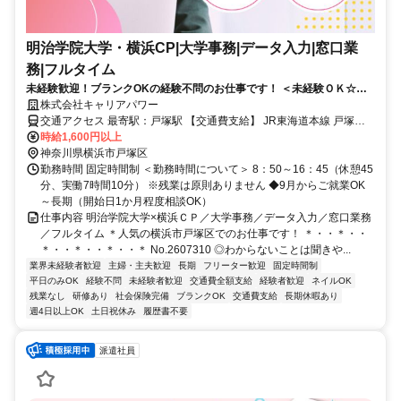
明治学院大学・横浜CP|大学事務|データ入力|窓口業
務|フルタイム
未経験歓迎！ブランクOKの経験不問のお仕事です！ ＜未経験ＯＫ☆＞
明治学院大学×横浜キャンパス◎フルタイム事務
株式会社キャリアパワー
交通アクセス 最寄駅：戸塚駅 【交通費支給】 JR東海道本線 戸塚駅
バス18分 JR京浜東北線 本郷台駅 バス17分 横浜市営地下鉄 舞岡駅 バ
時給1,600円以上
ス26分
神奈川県横浜市戸塚区
勤務時間 固定時間制 ＜勤務時間について＞ 8：50～16：45（休憩45
分、実働7時間10分） ※残業は原則ありません ◆9月からご就業OK
～長期（開始日1か月程度相談OK）
仕事内容 明治学院大学×横浜ＣＰ／大学事務／データ入力／窓口業務
／フルタイム ＊人気の横浜市戸塚区でのお仕事です！ ＊・・＊・・
＊・・＊・・＊・・＊ No.2607310 ◎わからないことは聞きや...
業界未経験者歓迎
主婦・主夫歓迎
長期
フリーター歓迎
固定時間制
平日のみOK
経験不問
未経験者歓迎
交通費全額支給
経験者歓迎
ネイルOK
残業なし
研修あり
社会保険完備
ブランクOK
交通費支給
長期休暇あり
週4日以上OK
土日祝休み
履歴書不要
派遣社員