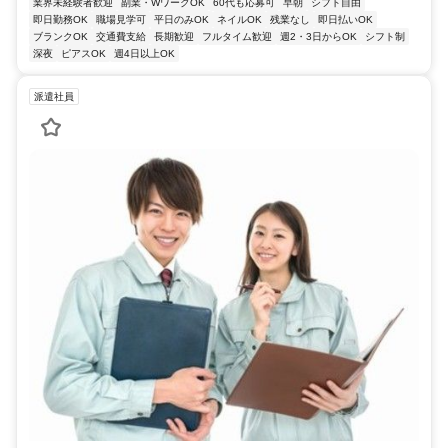
業界未経験者歓迎
副業・WワークOK
60代も応募可
早朝
シフト自由
即日勤務OK
職場見学可
平日のみOK
ネイルOK
残業なし
即日払いOK
ブランクOK
交通費支給
長期歓迎
フルタイム歓迎
週2・3日からOK
シフト制
深夜
ピアスOK
週4日以上OK
派遣社員