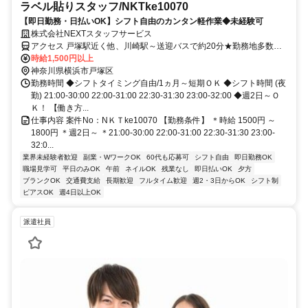
ラベル貼りスタッフ/NKTke10070
【即日勤務・日払いOK】シフト自由のカンタン軽作業◆未経験可
株式会社NEXTスタッフサービス
アクセス 戸塚駅近く他、川崎駅～送迎バスで約20分★勤務地多数あ
り！
時給1,500円以上
神奈川県横浜市戸塚区
勤務時間 ◆シフトタイミング自由/1ヵ月～短期ＯＫ ◆シフト時間 (夜
勤) 21:00-30:00 22:00-31:00 22:30-31:30 23:00-32:00 ◆週2日～Ｏ
Ｋ！ 【働き方...
仕事内容 案件No：NＫＴke10070 【勤務条件】 ＊時給 1500円 ～
1800円 ＊週2日～ ＊21:00-30:00 22:00-31:00 22:30-31:30 23:00-
32:0...
業界未経験者歓迎
副業・WワークOK
60代も応募可
シフト自由
即日勤務OK
職場見学可
平日のみOK
午前
ネイルOK
残業なし
即日払いOK
夕方
ブランクOK
交通費支給
長期歓迎
フルタイム歓迎
週2・3日からOK
シフト制
ピアスOK
週4日以上OK
派遣社員