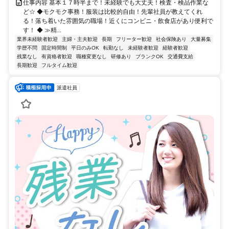
仕事内容 基本１７時半まで！未経験でも大丈夫！検査・検品作業な
ど☆ ◆モクモク事務！服装は比較的自由！先輩社員が教えてくれ
る！落ち着いた雰囲気の職場！近くにコンビニ・飲食店があり便利で
す！ ◆ ≫精...
業界未経験者歓迎
主婦・主夫歓迎
長期
フリーター歓迎
社会保険あり
大量募集
学歴不問
固定時間制
平日のみOK
転勤なし
未経験者歓迎
経験者歓迎
残業なし
有資格者歓迎
職種変更なし
研修あり
ブランクOK
交通費支給
長期歓迎
フルタイム歓迎
派遣社員