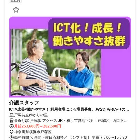
正社員
介護スタッフ
ICT×成長×働きやすさ！ 利用者増による増員募集。あなたもゆかりの里
で新しい一歩を踏み出そう。充実の福利厚生と働きやすい環境で、スキ
戸塚共立ゆかりの里
ルアップを目指せます。戸塚駅近で通勤もラクラク！
最寄り駅 戸塚駅 アクセス JR・横浜市営地下鉄 「戸塚駅」西口下車
徒歩7分
月給253,600円～282,500円
神奈川県横浜市戸塚区
勤務時間 ＼時間・曜日応相談／ 【シフト制】 早番 7：00〜15：30