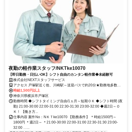
夜勤の軽作業スタッフ/NKTke10070
【即日勤務・日払いOK】シフト自由のカンタン軽作業◆未経験可
株式会社NEXTスタッフサービス
アクセス 戸塚駅近く他、川崎駅～送迎バスで約20分★勤務地多数あ
り！
時給1,500円以上
神奈川県横浜市戸塚区
勤務時間 ◆シフトタイミング自由/1ヵ月～短期ＯＫ ◆シフト時間 (夜
勤) 21:00-30:00 22:00-31:00 22:30-31:30 23:00-32:00 ◆週2日～Ｏ
Ｋ！ 【働き方...
仕事内容 案件No：NＫＴke10070 【勤務条件】 ＊時給1500円～
1800円 ＊週2日～ ＊21:00-30:00 22:00-31:00 22:30-31:30 23:00-
32:00 …...