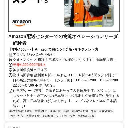
Amazon配送センターでの物流オペレーションリーダ
ー経験者
【年収400万〜】Amazonで身につく分析×マネジメント力
アマゾンジャパン合同会社
交通・アクセス 横浜市戸塚区内での勤務になります。※詳細は選考
中にお伝えします
年俸4,000,000円以上
神奈川県横浜市戸塚区
勤務時間詳細 総労働時間：1年あたり1960時間 24時間シフト制（一
日の所定労働時間8時間） 【シフト例】 08:00～17:00 13:00～22:00
22:00～07:00 ◆ 無理のな...
仕事内容 ー 【重要】ご応募にあたっての必須条件 本ポジションは、
スタッフ数十～数百名への日本語での指示出しや会議進行が発生する
ため、高い日本語能力が求められます。 ✔ ビジネスレベルの日本語
能力（J...
業界未経験者歓迎
車通勤OK
経験不問
英語
未経験者歓迎
午前
経験者歓迎
夜間
夕方
交通費支給
長期歓迎
シフト制
深夜
長期休暇あり