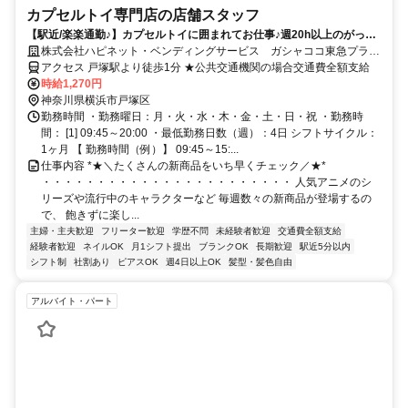
カプセルトイ専門店の店舗スタッフ
【駅近/楽楽通勤♪】カプセルトイに囲まれてお仕事♪週20h以上のがっつ
り働けるシフトです◎髪色自由・ネイル＆ピアスOK
株式会社ハピネット・ベンディングサービス ガシャココ東急プラザ
戸塚
アクセス 戸塚駅より徒歩1分 ★公共交通機関の場合交通費全額支給
時給1,270円
神奈川県横浜市戸塚区
勤務時間 ・勤務曜日：月・火・水・木・金・土・日・祝 ・勤務時
間： [1] 09:45～20:00 ・最低勤務日数（週）：4日 シフトサイクル：
1ヶ月 【 勤務時間（例）】 09:45～15:...
仕事内容 *★＼たくさんの新商品をいち早くチェック／★*
・・・・・・・・・・・・・・・・・・・・・・・ 人気アニメのシ
リーズや流行中のキャラクターなど 毎週数々の新商品が登場するの
で、 飽きずに楽し...
主婦・主夫歓迎
フリーター歓迎
学歴不問
未経験者歓迎
交通費全額支給
経験者歓迎
ネイルOK
月1シフト提出
ブランクOK
長期歓迎
駅近5分以内
シフト制
社割あり
ピアスOK
週4日以上OK
髪型・髪色自由
アルバイト・パート