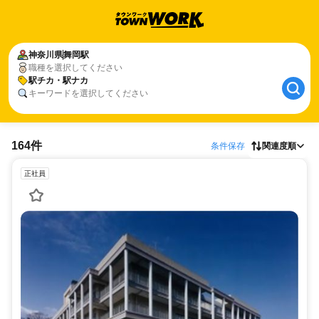
神奈川県
舞岡駅
職種を選択してください
駅チカ・駅ナカ
キーワードを選択してください
164件
条件保存
関連度順
正社員