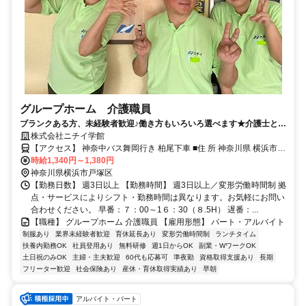
グループホーム 介護職員
ブランクある方、未経験者歓迎♪働き方もいろいろ選べます★介護士とし
て私達と一緒に働きませんか？
株式会社ニチイ学館
【アクセス】 神奈中バス舞岡行き 柏尾下車 ■住 所 神奈川県 横浜市戸
時給1,340円～1,380円
塚区 柏尾町1331番地 ■アクセス 神奈中バス舞岡行き 柏尾下車
神奈川県横浜市戸塚区
【勤務日数】 週3日以上 【勤務時間】 週3日以上／変形労働時間制 拠
点・サービスによりシフト・勤務時間は異なります。お気軽にお問い
合わせください。 早番：７：00～1６：30（８.5H） 遅番：...
【職種】 グループホーム 介護職員 【雇用形態】 パート・アルバイト
制服あり
業界未経験者歓迎
育休延長あり
変形労働時間制
ランチタイム
扶養内勤務OK
社員登用あり
無料研修
週1日からOK
副業・WワークOK
土日祝のみOK
主婦・主夫歓迎
60代も応募可
準夜勤
資格取得支援あり
長期
フリーター歓迎
社会保険あり
産休・育休取得実績あり
早朝
アルバイト・パート