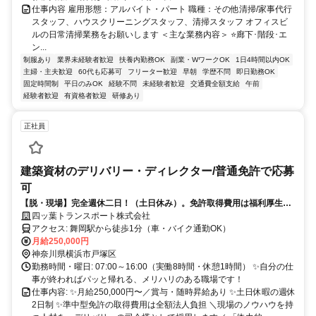
仕事内容 雇用形態：アルバイト・パート 職種：その他清掃/家事代行
スタッフ、ハウスクリーニングスタッフ、清掃スタッフ オフィスビ
ルの日常清掃業務をお願いします ＜主な業務内容＞ ⭐廊下･階段･エ
ン...
制服あり
業界未経験者歓迎
扶養内勤務OK
副業・WワークOK
1日4時間以内OK
主婦・主夫歓迎
60代も応募可
フリーター歓迎
早朝
学歴不問
即日勤務OK
固定時間制
平日のみOK
経験不問
未経験者歓迎
交通費全額支給
午前
経験者歓迎
有資格者歓迎
研修あり
正社員
建築資材のデリバリー・ディレクター/普通免許で応募
可
【脱・現場】完全週休二日！（土日休み）。免許取得費用は福利厚生で
補助⭐️
四ッ葉トランスポート株式会社
アクセス: 舞岡駅から徒歩1分（車・バイク通勤OK）
月給250,000円
神奈川県横浜市戸塚区
勤務時間・曜日: 07:00～16:00（実働8時間・休憩1時間） ✨自分の仕
事が終わればパッと帰れる、メリハリのある職場です！
仕事内容: ✨月給250,000円〜／賞与・随時昇給あり ✨土日休暇の週休
2日制 ✨準中型免許の取得費用は全額法人負担 ＼現場のノウハウを持