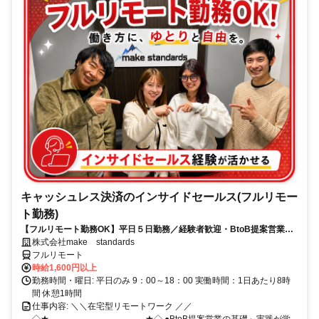
キャッシュレス決済のインサイドセールス(フルリモー
ト勤務)
【フルリモート勤務OK】平日５日勤務／経験者歓迎・BtoB提案営業で
スキルアップ
株式会社make standards
フルリモート
時給1,600円以上
勤務時間・曜日: 平日のみ 9：00～18：00 実働時間：1日あたり8時
間 休憩1時間
仕事内容: ＼＼在宅型リモートワーク ／／
◇★───────────────★◇ ●BtoB提案営業の基礎～実践が学