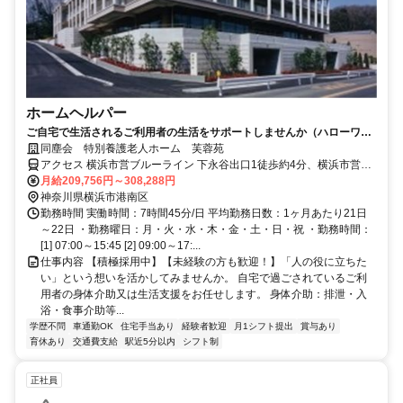
ホームヘルパー
ご自宅で生活されるご利用者の生活をサポートしませんか（ハローワー
ク掲載中）
同塵会 特別養護老人ホーム 芙蓉苑
アクセス 横浜市営ブルーライン 下永谷出口1徒歩約4分、横浜市営ブ
ルーライン 舞岡2番口徒歩約9分、横浜市営ブルーライン 上永谷4番
月給209,756円～308,288円
口徒歩約24分 ★車・バイク通勤可
神奈川県横浜市港南区
勤務時間 実働時間：7時間45分/日 平均勤務日数：1ヶ月あたり21日
～22日 ・勤務曜日：月・火・水・木・金・土・日・祝 ・勤務時間：
[1] 07:00～15:45 [2] 09:00～17:...
仕事内容 【積極採用中】【未経験の方も歓迎！】「人の役に立ちた
い」という想いを活かしてみませんか。 自宅で過ごされているご利
用者の身体介助又は生活支援をお任せします。 身体介助：排泄・入
浴・食事介助等...
学歴不問
車通勤OK
住宅手当あり
経験者歓迎
月1シフト提出
賞与あり
育休あり
交通費支給
駅近5分以内
シフト制
正社員