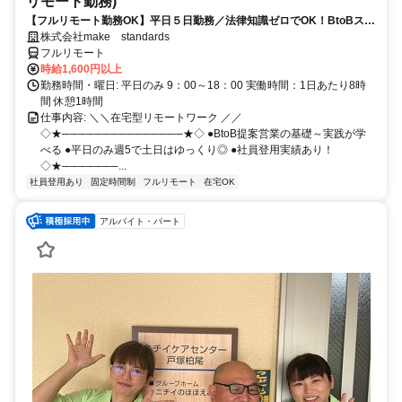
リモート勤務)
【フルリモート勤務OK】平日５日勤務／法律知識ゼロでOK！BtoBスキ
ルが身につく営業職
株式会社make standards
フルリモート
時給1,600円以上
勤務時間・曜日: 平日のみ 9：00～18：00 実働時間：1日あたり8時
間 休憩1時間
仕事内容: ＼＼在宅型リモートワーク ／／
◇★───────────────★◇ ●BtoB提案営業の基礎～実践が学
べる ●平日のみ週5で土日はゆっくり◎ ●社員登用実績あり！
◇★───────...
社員登用あり
固定時間制
フルリモート
在宅OK
アルバイト・パート