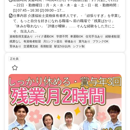
～22日 ・勤務曜日：月・火・水・木・金・土・日・祝 ・勤務時間：
[1] 07:45～16:30 [2] 09:00～17:...
仕事内容 介護福祉士資格保有者求人です。 - 「頑張りすぎ」を卒業し
て、もっと自分を好きになれる職場へ 前の職場で「残業ばかり」
「休みが取れない」「評価が曖昧」…… そんな経験をした方にこ
そ、当法人の...
資格取得支援あり
バイク通勤OK
学歴不問
車通勤OK
住宅手当あり
経験者歓迎
残業なし
有資格者歓迎
月1シフト提出
研修あり
賞与あり
ブランクOK
育休あり
交通費支給
長期歓迎
駅近5分以内
シフト制
正社員