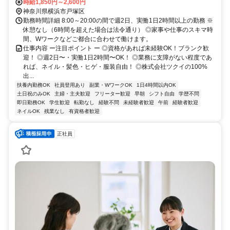
時給1,850円～2,600円
神奈川県横浜市戸塚区
勤務時間詳細 8:00～20:00の間で週2日、実働1日2時間以上の勤務 ※
休憩なし（6時間を超えた場合は法令通り） ◎家事や仕事のスキマ時
間、Wワークなどご都合に合わせて働けます。
仕事内容 ー注目ポイント ー ◎資格があれば未経験OK！ブランク歓
迎！ ◎週2日〜・実働1日2時間〜OK！ ◎業務に支障がない程度であ
れば、ネイル・髪色・ヒゲ・服装自由！ ◎株式会社ツクイの100%
出...
扶養内勤務OK
社員登用あり
副業・WワークOK
1日4時間以内OK
土日祝のみOK
主婦・主夫歓迎
フリーター歓迎
早朝
シフト自由
学歴不問
即日勤務OK
学生歓迎
転勤なし
経験不問
未経験者歓迎
午前
経験者歓迎
ネイルOK
残業なし
有資格者歓迎
正社員