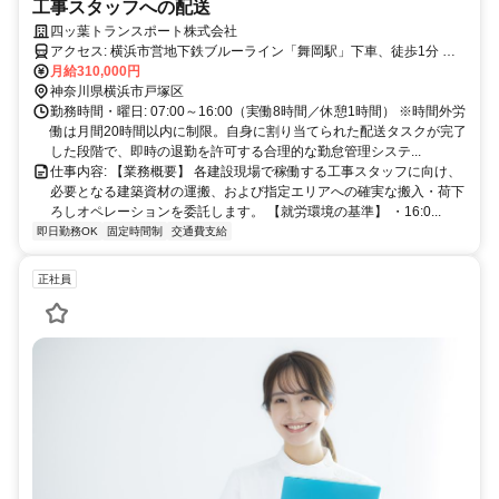
工事スタッフへの配送
四ッ葉トランスポート株式会社
アクセス: 横浜市営地下鉄ブルーライン「舞岡駅」下車、徒歩1分 ※
マイカーおよびバイクでの通勤を許可しています。
月給310,000円
神奈川県横浜市戸塚区
勤務時間・曜日: 07:00～16:00（実働8時間／休憩1時間） ※時間外労
働は月間20時間以内に制限。自身に割り当てられた配送タスクが完了
した段階で、即時の退勤を許可する合理的な勤怠管理システ...
仕事内容: 【業務概要】 各建設現場で稼働する工事スタッフに向け、
必要となる建築資材の運搬、および指定エリアへの確実な搬入・荷下
ろしオペレーションを委託します。 【就労環境の基準】 ・16:0...
即日勤務OK
固定時間制
交通費支給
正社員