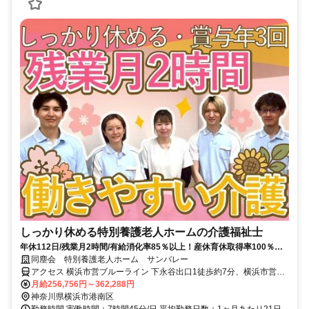
しっかり休める特別養護老人ホームの介護福祉士
年休112日/残業月2時間/有給消化率85％以上！産休育休取得率100％！
若手やベテラン職員も『ずっとここにいたい』と思う離職率1.05%の職
同塵会 特別養護老人ホーム サンバレー
場？
アクセス 横浜市営ブルーライン 下永谷出口1徒歩約7分、横浜市営ブ
ルーライン 舞岡2番口徒歩約12分、横浜市営ブルーライン 上永谷4番
月給256,756円～362,288円
口徒歩約27分 横浜市営地下鉄「下永谷」駅徒歩2分 戸塚駅より江ノ
神奈川県横浜市港南区
電バス「スポーツ広場前」徒歩3分 ★車・バイク可
勤務時間 実働時間：7時間45分/日 平均勤務日数：1ヶ月あたり21日