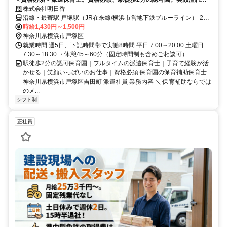
職場で子育て経験を活かせるフルタイムのお仕事
株式会社明日香
沿線・最寄駅 戸塚駅（JR在来線/横浜市営地下鉄ブルーライン）-2分
戸塚駅（JR在来線）-3分踊場駅（横浜市営地下鉄ブルーライン）-22
時給1,430円～1,500円
分
神奈川県横浜市戸塚区
就業時間 週5日、下記時間帯で実働8時間 平日 7:00～20:00 土曜日
7:30～18:30 ・休憩45～60分（固定時間制も含めご相談可）
駅徒歩2分の認可保育園｜フルタイムの派遣保育士｜子育て経験が活
かせる｜笑顔いっぱいのお仕事｜資格必須 保育園の保育補助保育士
神奈川県横浜市戸塚区吉田町 派遣社員 業務内容 ＼ 保育補助ならでは
のメ...
シフト制
正社員