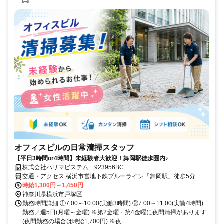
オフィスビルの日常清掃スタッフ
【平日3時間or4時間】未経験者大歓迎！舞岡駅徒歩圏内♪
株式会社ハリマビステム 923956BC
交通・アクセス 横浜市営地下鉄ブルーライン「舞岡駅」徒歩5分
時給1,300円～1,450円
神奈川県横浜市戸塚区
勤務時間詳細 ①7:00～10:00(実働3時間) ②7:00～11:00(実働4時間)
勤務／週5日(月曜～金曜) ※第2金曜・第4金曜に夜間清掃があります
(夜間勤務の場合は時給1,700円) ※夜...