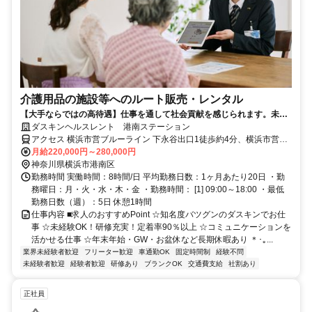
介護用品の施設等へのルート販売・レンタル
【大手ならではの高待遇】仕事を通して社会貢献を感じられます。未経
験歓迎！
ダスキンヘルスレント 港南ステーション
アクセス 横浜市営ブルーライン 下永谷出口1徒歩約4分、横浜市営ブ
ルーライン 舞岡2番口徒歩約16分、横浜市営ブルーライン 上永谷3番
月給220,000円～280,000円
口徒歩約23分 下永谷駅徒歩４分
神奈川県横浜市港南区
勤務時間 実働時間：8時間/日 平均勤務日数：1ヶ月あたり20日 ・勤
務曜日：月・火・水・木・金 ・勤務時間： [1] 09:00～18:00 ・最低
勤務日数（週）：5日 休憩1時間
仕事内容 ■求人のおすすめPoint ☆知名度バツグンのダスキンでお仕
事 ☆未経験OK！研修充実！定着率90％以上 ☆コミュニケーションを
活かせる仕事 ☆年末年始・GW・お盆休など長期休暇あり ＊･｡...
業界未経験者歓迎
フリーター歓迎
車通勤OK
固定時間制
経験不問
未経験者歓迎
経験者歓迎
研修あり
ブランクOK
交通費支給
社割あり
正社員