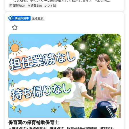
つ人材を、デリバリーの司令塔として採用します／ 「体力的...
即日勤務OK
交通費支給
シフト制
派遣社員
保育園の保育補助保育士
＜資格必須＞派遣保育士。資格必須、駅徒歩2分の認可園。笑顔溢れる