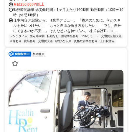
月給250,000円以上
勤務時間詳細 総労働時間：1ヶ月あたり160時間 勤務時間：10時〜19
時（休憩1時間）
仕事内容 未経験から、IT業界デビュー。 「将来のために、何かスキ
ルを身につけたい」 「もっと自由な働き方をしたい」 「でも、自分
にできるのか不安…」 そんな想いを持つ方へ。 株式会社Tbook...
ランチタイム
固定時間制
転勤なし
住宅手当あり
フルリモート
交通費全額支給
研修あり
賞与あり
交通費支給
駅近5分以内
資格取得手当あり
土日祝休み
契約社員