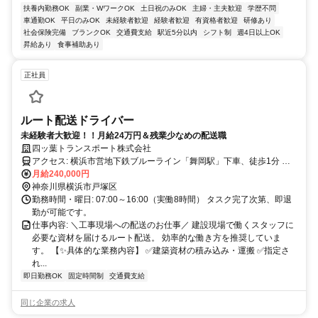
扶養内勤務OK
副業・WワークOK
土日祝のみOK
主婦・主夫歓迎
学歴不問
車通勤OK
平日のみOK
未経験者歓迎
経験者歓迎
有資格者歓迎
研修あり
社会保険完備
ブランクOK
交通費支給
駅近5分以内
シフト制
週4日以上OK
昇給あり
食事補助あり
正社員
ルート配送ドライバー
未経験者大歓迎！！月給24万円＆残業少なめの配送職
四ッ葉トランスポート株式会社
アクセス: 横浜市営地下鉄ブルーライン「舞岡駅」下車、徒歩1分 ※
マイカーおよびバイクでの通勤を許可しています。
月給240,000円
神奈川県横浜市戸塚区
勤務時間・曜日: 07:00～16:00（実働8時間） タスク完了次第、即退
勤が可能です。
仕事内容: ＼工事現場への配送のお仕事／ 建設現場で働くスタッフに
必要な資材を届けるルート配送。 効率的な働き方を推奨していま
す。 【✨具体的な業務内容】 ✅建築資材の積み込み・運搬 ✅指定さ
れ...
即日勤務OK
固定時間制
交通費支給
同じ企業の求人