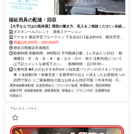
福祉用具の配達・回収
【大手ならではの高待遇】理想の働き方、収入をご相談ください♪未経験
歓迎！
ダスキンヘルスレント 港南ステーション
アクセス 横浜市営ブルーライン 下永谷出口1徒歩約4分、横浜市営ブ
ルーライン 舞岡2番口徒歩約16分、横浜市営ブルーライン 上永谷3番
月給220,000円～280,000円
口徒歩約23分 下永谷駅徒歩４分
神奈川県横浜市港南区
勤務時間 実働時間：8時間/日 平均勤務日数：1ヶ月あたり20日 ・勤
務曜日：月・火・水・木・金・土※・日※・祝※ 注釈内容について
は下記コメントを参照下さい。 ・勤務時間： [1] 09:00～...
仕事内容 ■求人のおすすめPoint ☆知名度バツグンのダスキンでお仕
事 ☆未経験OK！研修充実！定着率90％以上 ☆決まったお客様先への
訪問で安心 ☆ご家族都合の急なお休みも対応可能 ☆年末年始・G...
業界未経験者歓迎
社員登用あり
フリーター歓迎
車通勤OK
固定時間制
経験不問
未経験者歓迎
経験者歓迎
研修あり
ブランクOK
交通費支給
社割あり
アルバイト・パート