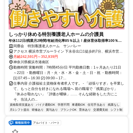
しっかり休める特別養護老人ホームの介護員
年休112日/残業月2時間/有給消化率85％以上！産休育休取得率100％！
若手やベテラン職員も『ずっとここにいたい』と思う離職率1.05%の職
同塵会 特別養護老人ホーム サンバレー
場？
アクセス 横浜市営ブルーライン 下永谷出口1徒歩約7分、横浜市営ブ
ルーライン 舞岡2番口徒歩約12分、横浜市営ブルーライン 上永谷4番
月給242,591円～352,939円
口徒歩約27分 横浜市営地下鉄「下永谷」駅徒歩2分 戸塚駅より江ノ
神奈川県横浜市港南区
電バス「スポーツ広場前」徒歩3分 ★車・バイク可
勤務時間 実働時間：7時間45分/日 平均勤務日数：1ヶ月あたり21日
～22日 ・勤務曜日：月・火・水・木・金・土・日・祝 ・勤務時間：
[1] 07:45～16:30 [2] 09:00～17:...
仕事内容 介護福祉士資格保有者求人です。 - 「頑張りすぎ」を卒業し
て、もっと自分を好きになれる職場へ 前の職場で「残業ばかり」
「休みが取れない」「評価が曖昧」…… そんな経験をした方にこ
そ、当法人の...
資格取得支援あり
バイク通勤OK
学歴不問
車通勤OK
住宅手当あり
残業なし
月1シフト提出
研修あり
賞与あり
ブランクOK
育休あり
交通費支給
シフト制
アルバイト・パート