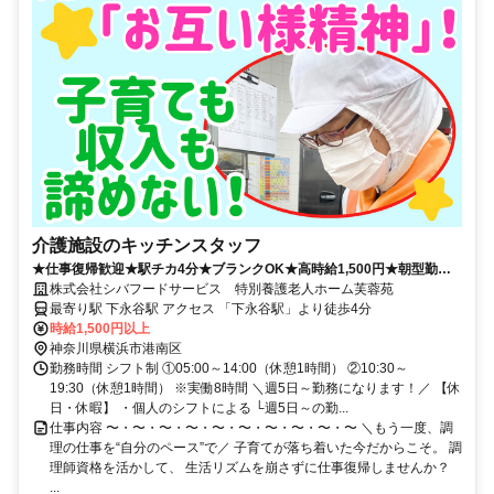
介護施設のキッチンスタッフ
★仕事復帰歓迎★駅チカ4分★ブランクOK★高時給1,500円★朝型勤務
で生活リズム安定
株式会社シバフードサービス 特別養護老人ホーム芙蓉苑
最寄り駅 下永谷駅 アクセス 「下永谷駅」より徒歩4分
時給1,500円以上
神奈川県横浜市港南区
勤務時間 シフト制 ①05:00～14:00（休憩1時間） ②10:30～
19:30（休憩1時間） ※実働8時間 ＼週5日～勤務になります！／ 【休
日・休暇】 ・個人のシフトによる └週5日～の勤...
仕事内容 〜・〜・〜・〜・〜・〜・〜・〜・〜・〜 ＼もう一度、調
理の仕事を“自分のペース”で／ 子育てが落ち着いた今だからこそ。 調
理師資格を活かして、 生活リズムを崩さずに仕事復帰しませんか？
...