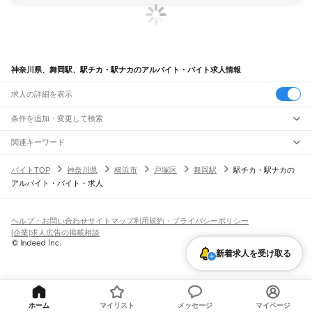
神奈川県、舞岡駅、駅チカ・駅ナカのアルバイト・バイト求人情報
求人の詳細を表示
条件を追加・変更して検索
市区町村を追加・変更
関連キーワード
完全在宅ワーク 全国
シール貼り 在宅
現在地周辺
ガチャガチャ
犬カフェ
神奈川県
駅を追加・変更
バイトTOP
神奈川県
横浜市
戸塚区
舞岡駅
駅チカ・駅ナカの
神奈川県
すべて
アルバイト・バイト・求人
横浜市
すべて
職種を追加・変更
JR東海道本線(東京～熱海)
鶴見区
神奈川区
西区
中区
南区
保土ケ谷区
磯子区
金沢区
港北区
戸塚区
港南区
川崎駅
横浜駅
戸塚駅
大船駅
藤沢駅
辻堂駅
茅ケ崎駅
平塚駅
大磯駅
二宮駅
国府津駅
飲食・フードサービス
旭区
緑区
瀬谷区
栄区
泉区
青葉区
都筑区
特徴を追加・変更
鴨宮駅
小田原駅
早川駅
根府川駅
真鶴駅
湯河原駅
飲食・フードサービス
すべて
ヘルプ・お問い合わせ
サイトマップ
利用規約・プライバシーポリシー
川崎市
すべて
ホールスタッフ
キッチンスタッフ
皿洗い・洗い場
精肉・鮮魚加工
給食調理
人気
[企業]求人広告の掲載相談
JR南武線
川崎区
幸区
中原区
高津区
多摩区
宮前区
麻生区
雇用形態を追加・変更
パン屋（ベーカリー）
フードカウンター販売員
バー（BAR）・バーテンダー
日払いOK
高校生歓迎
学生歓迎
深夜の仕事
髪型・髪色自由
ひげOK
ネイルOK
川崎駅
尻手駅
矢向駅
鹿島田駅
平間駅
向河原駅
武蔵小杉駅
武蔵中原駅
武蔵新城駅
飲食店補助（開店・閉店準備）
飲食店（店長・マネージャー）
新着求人を受け取る
相模原市
すべて
ピアスOK
アルバイト・パート
履歴書不要
オープニングスタッフ
留学生・外国人活躍中
武蔵溝ノ口駅
津田山駅
久地駅
宿河原駅
登戸駅
中野島駅
稲田堤駅
八丁畷駅
都道府県を変更
営業・販売
緑区
中央区
南区
勤務期間
正社員
川崎新町駅
小田栄駅
浜川崎駅
営業・販売
すべて
短期
契約社員
単発・1日OK
長期
期間限定（春夏冬休み等）
横須賀市
平塚市
鎌倉市
藤沢市
小田原市
茅ヶ崎市
逗子市
三浦市
秦野市
厚木市
JR鶴見線
営業
テレフォンアポインター（テレアポ）
ルートセールス
コンビニ
シフト
派遣社員
大和市
伊勢原市
海老名市
座間市
南足柄市
綾瀬市
三浦郡
高座郡
中郡
足柄上郡
鶴見駅
国道駅
鶴見小野駅
弁天橋駅
浅野駅
新芝浦駅
海芝浦駅
安善駅
大川駅
フードカウンター販売員
アパレル
家電量販店・携帯販売（携帯ショップ）
土日祝のみOK
業務委託
平日のみOK
週1日からOK
週2・3日からOK
週4日以上OK
ホーム
マイリスト
メッセージ
マイページ
足柄下郡
愛甲郡
武蔵白石駅
浜川崎駅
昭和駅
扇町駅
販売店（店長・マネージャー）
その他販売