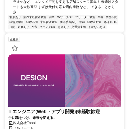
ラオケなど、 エンタメ空間を支える店舗スタッフ募集！ 未経験スタ
ートも大歓迎◎ まずは受付対応や店内業務など、 できることから
少...
制服あり
業界未経験者歓迎
副業・WワークOK
フリーター歓迎
早朝
学歴不問
職場見学可
経験不問
未経験者歓迎
住宅手当あり
午前
経験者歓迎
ネイルOK
夜間
研修あり
夕方
ブランクOK
育休あり
交通費支給
まかないあり
正社員
ITエンジニア(Web・アプリ開発)|未経験歓迎
手に職をつけ、未来を変える。
株式会社Tbook
フルリモート