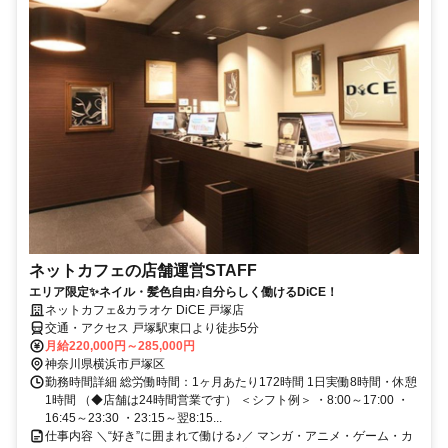
ネットカフェの店舗運営STAFF
エリア限定✨ネイル・髪色自由♪自分らしく働けるDiCE！
ネットカフェ&カラオケ DiCE 戸塚店
交通・アクセス 戸塚駅東口より徒歩5分
月給220,000円～285,000円
神奈川県横浜市戸塚区
勤務時間詳細 総労働時間：1ヶ月あたり172時間 1日実働8時間・休憩
1時間 （◆店舗は24時間営業です） ＜シフト例＞ ・8:00～17:00 ・
16:45～23:30 ・23:15～翌8:15...
仕事内容 ＼“好き”に囲まれて働ける♪／ マンガ・アニメ・ゲーム・カ