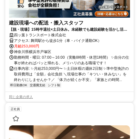
建設現場への配送・搬入スタッフ
【脱・現場】15時半退社×土日休み。未経験でも建設経験を活かし活躍
できます
四ッ葉トランスポート株式会社
アクセス: 舞岡駅から徒歩1分（車・バイク通勤OK）
月給253,000円
神奈川県横浜市戸塚区
勤務時間・曜日: 07:00～16:00（実働8時間・休憩1時間） ✨自分の仕
事が終わればパッと帰れる、メリハリのある職場です！
仕事内容: ✨月給253,000円〜 ✨土日休暇の週休2日制 ✨準中型免許の
取得費用は「全額」会社負担 ＼現場仕事の「キツい・休みない」を
終わりにしませんか？／ 「体力が続くか不安」「家族との時間...
即日勤務OK
交通費支給
シフト制
同じ企業の求人
正社員