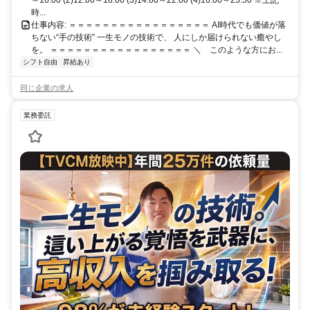
～16:00 (2)12:00～18:00 (3)14:00～22:00 (4)16:00～23:50 ※上記
時...
仕事内容: ＝＝＝＝＝＝＝＝＝＝＝＝＝＝＝＝＝ AI時代でも価値が落
ちない“手の技術” 一生モノの技術で、 人にしか届けられない癒やし
を。 ＝＝＝＝＝＝＝＝＝＝＝＝＝＝＝＝＝ ＼ このような方にお...
シフト自由
昇給あり
同じ企業の求人
業務委託