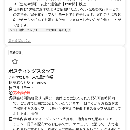
り【連続3時間】 以上 * 週合計【15時間】以上...
仕事内容: 弊社のお客様よりご依頼いただいている経理代行サービス
の業務を、完全在宅・フルリモートでお任せします。案件ごとに複数
名でチームを組んで対応するため、フォローし合いながら働くことが
できます。...
シフト自由
フルリモート
在宅OK
昇給あり
同じ企業の求人
業務委託
ポスティングスタッフ
ノルマなし✨一人で屋外作業！
株式会社One arrow
フルリモート
完全歩合制
勤務時間詳細 勤務時間は、案件ごとに決められた配布可能時間内
で、ご自身で自由に設定していただけます。 朝早くからお昼過ぎま
で稼働するスタッフ、お昼から夕方まで稼働するスタッフが混在して
おります。 最低...
仕事内容 ポスティングスタッフ大募集。 指定された配布エリアに、
チラシ・冊子を配布するお仕事です。 マニュアルに沿って一人で進
める屋外作業のため、複雑な人間関係や接客ストレスなく取り組むこ