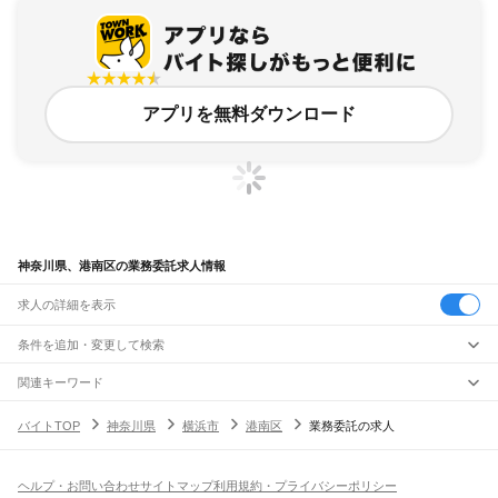
アプリを無料ダウンロード
神奈川県、港南区の業務委託求人情報
求人の詳細を表示
条件を追加・変更して検索
市区町村を追加・変更
関連キーワード
神奈川県 横浜市 港南区 業務委託 カラダリズム
神奈川県 横浜市 港南区 仕事
神奈川県
駅を追加・変更
バイトTOP
神奈川県
横浜市
港南区
業務委託の求人
神奈川県 横浜市 港北区 発送業務
神奈川県 横浜市 港南区 配達
神奈川県
すべて
神奈川県 横浜市 港南区 不動産事務
横浜市
すべて
職種を追加・変更
JR東海道本線(東京～熱海)
鶴見区
神奈川区
西区
中区
南区
保土ケ谷区
磯子区
金沢区
港北区
戸塚区
港南区
川崎駅
横浜駅
戸塚駅
大船駅
藤沢駅
辻堂駅
茅ケ崎駅
平塚駅
大磯駅
二宮駅
国府津駅
飲食・フードサービス
旭区
緑区
瀬谷区
栄区
泉区
青葉区
都筑区
ヘルプ・お問い合わせ
サイトマップ
利用規約・プライバシーポリシー
特徴を追加・変更
鴨宮駅
小田原駅
早川駅
根府川駅
真鶴駅
湯河原駅