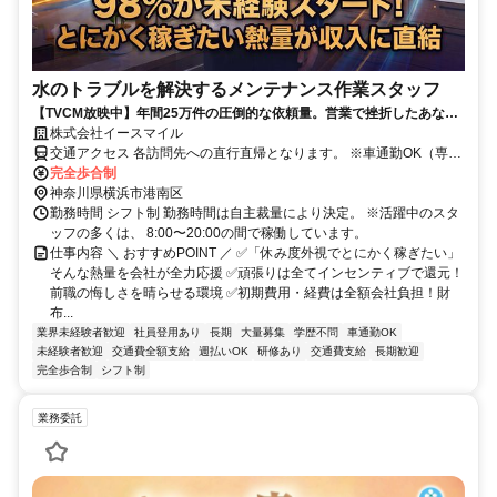
水のトラブルを解決するメンテナンス作業スタッフ
【TVCM放映中】年間25万件の圧倒的な依頼量。営業で挫折したあなた
へ、「一生モノの技術」と「這い上がる覚悟」を武器に、高収入を掴み
株式会社イースマイル
取る。
交通アクセス 各訪問先への直行直帰となります。 ※車通勤OK（専用
車の無償貸与あり） ※交通費全額支給（ガソリン代、高速代・パー
完全歩合制
キング代は全額会社負担）
神奈川県横浜市港南区
勤務時間 シフト制 勤務時間は自主裁量により決定。 ※活躍中のスタ
ッフの多くは、 8:00〜20:00の間で稼働しています。
仕事内容 ＼ おすすめPOINT ／ ✅「休み度外視でとにかく稼ぎたい」
そんな熱量を会社が全力応援 ✅頑張りは全てインセンティブで還元！
前職の悔しさを晴らせる環境 ✅初期費用・経費は全額会社負担！財
布...
業界未経験者歓迎
社員登用あり
長期
大量募集
学歴不問
車通勤OK
未経験者歓迎
交通費全額支給
週払いOK
研修あり
交通費支給
長期歓迎
完全歩合制
シフト制
業務委託