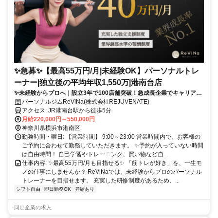
✨️急募✨️【最高55万円/月|未経験OK】パーソナルトレ
ーナー|独立後の平均年収1,550万|港南台店
✨未経験からプロへ｜設立3年で100店舗突破！急成長企業でキャリアア
ップ
パーソナルジムReViNa(株式会社REJUVENATE)
アクセス: JR港南台駅から徒歩5分
月給220,000円～550,000円
神奈川県横浜市港南区
勤務時間・曜日: 【営業時間】 9:00～23:00 営業時間内で、お客様の
ご予約に合わせて勤務していただきます。 ✨予約が入っていない時間
は自由時間！ 自己学習やトレーニング、買い物など自...
仕事内容: ✨最高55万円/月も目指せる✨ 「筋トレが好き」を、一生モ
ノの仕事にしませんか？ ReViNaでは、未経験からプロのパーソナル
トレーナーを目指せます。 充実した研修制度があるため、...
シフト自由
即日勤務OK
昇給あり
同じ企業の求人