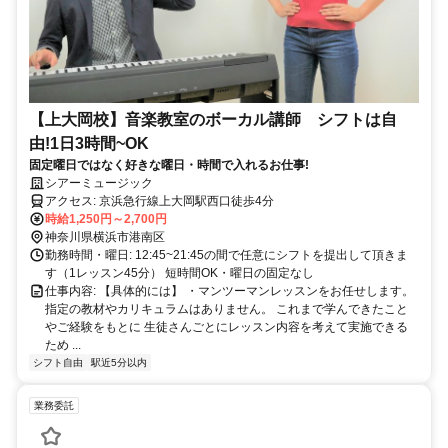
【上大岡校】音楽教室のボーカル講師 シフトは自
由!1日3時間~OK
固定曜日ではなく好きな曜日・時間で入れるお仕事!
シアーミュージック
アクセス: 京浜急行線上大岡駅西口徒歩4分
時給1,250円～2,700円
神奈川県横浜市港南区
勤務時間・曜日: 12:45~21:45の間で任意にシフトを提出して頂きま
す（1レッスン45分） 短時間OK・曜日の固定なし
仕事内容: 【具体的には】 ・マンツーマンレッスンをお任せします。
指定の教材やカリキュラムはありません。 これまで学んできたこと
やご経験をもとに 生徒さんごとにレッスン内容を考えて実施できる
ため ...
シフト自由
駅近5分以内
業務委託