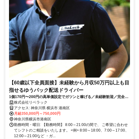
【60歳以下全員面接】未経験から月収50万円以上も目
指せるゆうパック配送ドライバー
1個170円〜200円の高単価設定でガツンと稼げる／未経験歓迎／完全シ
フト制＆週4日～勤務OK／入社祝い金5万円支給（規定有）
株式会社リベラック
アクセス: 神奈川県 横浜市 港南区
月給350,000円～750,000円
神奈川県横浜市港南区
勤務時間・曜日: 【勤務時間】 8:00～21:00の間で、 ご希望に合わせ
てシフトのご相談をいたします。 <例> 8:00～18:00、7:00～17:00、
12:00～21:00など ・ガ...