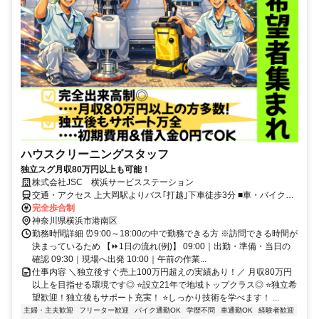
ハウスクリーニングスタッフ
独立スグ月収80万円以上も可能！
株式会社JSC 横浜サービスステーション
交通・アクセス 上大岡駅よりバス｢打越｣下車徒歩3分 ■車・バイク通
勤OK
完全歩合制
神奈川県横浜市港南区
勤務時間詳細 ⏰9:00～18:00の中で勤務できる方 ※訪問できる時間が
決まっているため 【⏩1日の流れ(例)】 09:00｜出勤・準備・当日の
確認 09:30｜現場へ出発 10:00｜午前の作業...
仕事内容 ＼独立後すぐ売上100万円超えの実績あり！／ 月収80万円
以上を目指せる環境です◎ ⭐設立21年で地域トップクラス◎ ⭐独立希
望歓迎！独立後もサポート充実！ ⭐しっかり技術を学べます！ ...
主婦・主夫歓迎
フリーター歓迎
バイク通勤OK
学歴不問
車通勤OK
経験者歓迎