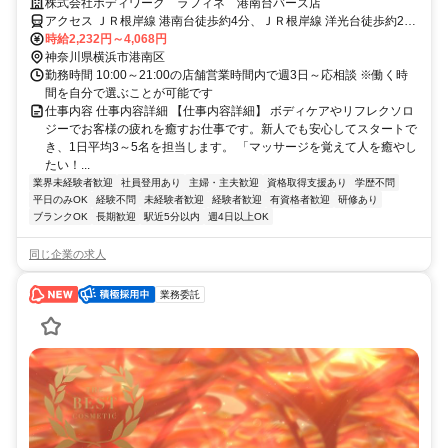
の仕事。手に職を身につけて、生き方を変えよう。
株式会社ボディワーク ラフィネ 港南台バーズ店
アクセス ＪＲ根岸線 港南台徒歩約4分、ＪＲ根岸線 洋光台徒歩約27
分、ＪＲ根岸線 本郷台徒歩約41分 最寄駅：港南台駅
時給2,232円～4,068円
神奈川県横浜市港南区
勤務時間 10:00～21:00の店舗営業時間内で週3日～応相談 ※働く時
間を自分で選ぶことが可能です
仕事内容 仕事内容詳細 【仕事内容詳細】 ボディケアやリフレクソロ
ジーでお客様の疲れを癒すお仕事です。新人でも安心してスタートで
き、1日平均3～5名を担当します。 「マッサージを覚えて人を癒やし
たい！...
業界未経験者歓迎
社員登用あり
主婦・主夫歓迎
資格取得支援あり
学歴不問
平日のみOK
経験不問
未経験者歓迎
経験者歓迎
有資格者歓迎
研修あり
ブランクOK
長期歓迎
駅近5分以内
週4日以上OK
同じ企業の求人
業務委託