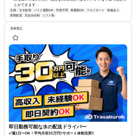
とができます...
主婦・主夫歓迎
バイク通勤OK
学歴不問
車通勤OK
フルリモート
研修あり
長期歓迎
完全歩合制
シフト制
業務委託
即日勤務可能な水の配送ドライバー
✅週1日〜OK！平均月収55万円!!サポート体制充実!!