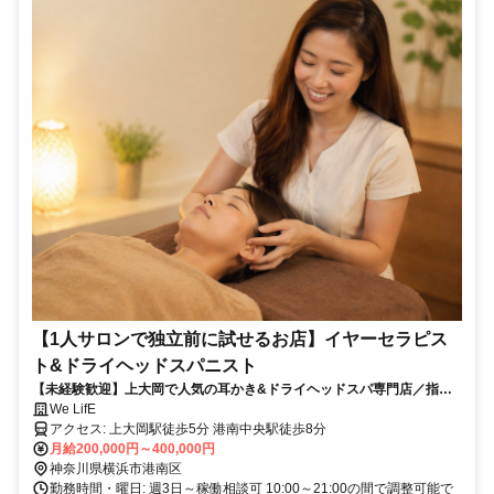
【1人サロンで独立前に試せるお店】イヤーセラピス
ト&ドライヘッドスパニスト
【未経験歓迎】上大岡で人気の耳かき&ドライヘッドスパ専門店／指名
料全額バック◎週3日～相談可
We LifE
アクセス: 上大岡駅徒歩5分 港南中央駅徒歩8分
月給200,000円～400,000円
神奈川県横浜市港南区
勤務時間・曜日: 週3日～稼働相談可 10:00～21:00の間で調整可能で