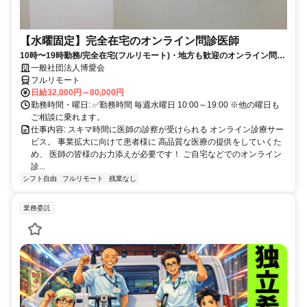
【水曜固定】完全在宅のオンライン問診医師
10時〜19時勤務/完全在宅(フルリモート)・地方も歓迎のオンライン問診
業務
一般社団法人博愛会
フルリモート
日給32,000円～80,000円
勤務時間・曜日: ✅勤務時間 毎週水曜日 10:00～19:00 ※他の曜日も
ご相談に乗れます。
仕事内容: スキマ時間に医師の診察が受けられる オンライン診療サー
ビス。 事業拡大に向けて患者様に 高品質な医療の提供をしていくた
め、 医師の皆様のお力添えが必要です！ ご自宅などでのオンライン
診...
シフト自由
フルリモート
残業なし
業務委託