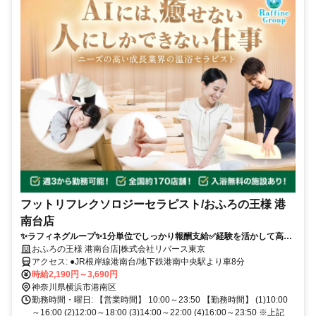
フットリフレクソロジーセラピスト/おふろの王様 港
南台店
✨️ラフィネグループ✨1分単位でしっかり報酬支給️✅経験を活かして高時
給✅️ノルマなし✅️ブランクOK！✅スキルUPも可能◎️セカンドキャリアと
おふろの王様 港南台店|株式会社リバース東京
してセラピストデビューしませんか？
アクセス: ●JR根岸線港南台/地下鉄港南中央駅より車8分
時給2,190円～3,690円
神奈川県横浜市港南区
勤務時間・曜日: 【営業時間】 10:00～23:50 【勤務時間】 (1)10:00
～16:00 (2)12:00～18:00 (3)14:00～22:00 (4)16:00～23:50 ※上記