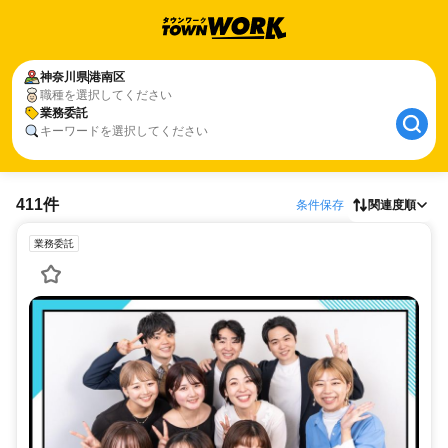
神奈川県
港南区
職種を選択してください
業務委託
キーワードを選択してください
411件
条件保存
関連度順
業務委託