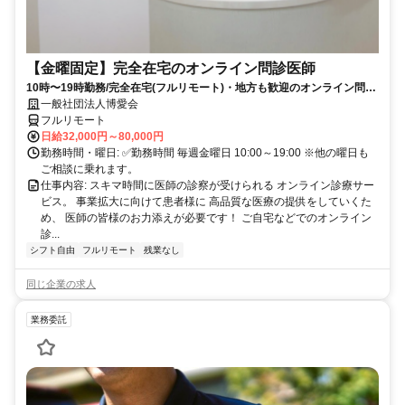
【金曜固定】完全在宅のオンライン問診医師
10時〜19時勤務/完全在宅(フルリモート)・地方も歓迎のオンライン問診
業務
一般社団法人博愛会
フルリモート
日給32,000円～80,000円
勤務時間・曜日: ✅勤務時間 毎週金曜日 10:00～19:00 ※他の曜日も
ご相談に乗れます。
仕事内容: スキマ時間に医師の診察が受けられる オンライン診療サー
ビス。 事業拡大に向けて患者様に 高品質な医療の提供をしていくた
め、 医師の皆様のお力添えが必要です！ ご自宅などでのオンライン
診...
シフト自由
フルリモート
残業なし
同じ企業の求人
業務委託