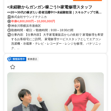
<未経験からガンガン稼ごう!>家電修理スタッフ
<<20〜30代の稼ぎたい若者活躍中!!>未経験歓迎｜スキルアップで高収
入｜営業活動なし｜安定した案件数｜ノルマなし！
株式会社サウンドテクニカ
年俸4,800,000円～10,000,000円
神奈川県横浜市港南区
勤務時間・曜日: ✅️勤務時間：9:00～18:00の間
仕事内容: 【仕事内容】 大手家電量販店からの依頼で 家電修理を希望
するお客様宅にご訪問。 家電修理サービススタッフとしてエアコン
洗濯機・冷蔵庫・テレビ・レコーダー・レンジを修理。 パナソニッ
ク、...
業務委託