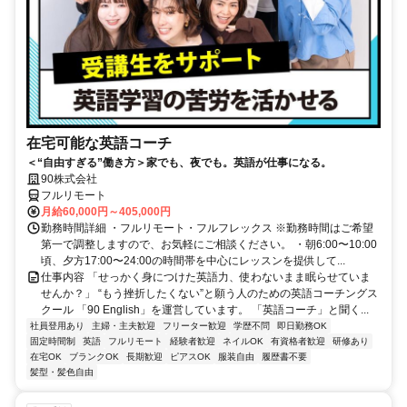
在宅可能な英語コーチ
＜“自由すぎる”働き方＞家でも、夜でも。英語が仕事になる。
90株式会社
フルリモート
月給60,000円～405,000円
勤務時間詳細 ・フルリモート・フルフレックス ※勤務時間はご希望
第一で調整しますので、お気軽にご相談ください。 ・朝6:00〜10:00
頃、夕方17:00〜24:00の時間帯を中心にレッスンを提供して...
仕事内容 「せっかく身につけた英語力、使わないまま眠らせていま
せんか？」 “もう挫折したくない”と願う人のための英語コーチングス
クール 「90 English」を運営しています。 「英語コーチ」と聞く...
社員登用あり
主婦・主夫歓迎
フリーター歓迎
学歴不問
即日勤務OK
固定時間制
英語
フルリモート
経験者歓迎
ネイルOK
有資格者歓迎
研修あり
在宅OK
ブランクOK
長期歓迎
ピアスOK
服装自由
履歴書不要
髪型・髪色自由