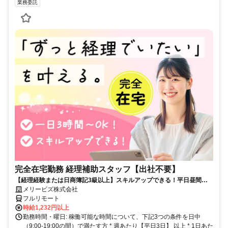
業務委託
完全在宅勤務 経理補助スタッフ【出社不要】
【経理経験または日商簿記3級以上】スキルアップできる！平日昼間３h
～。完全在宅で育児・介護中の方も大歓迎♪
メリービズ株式会社
フルリモート
時給1,232円以上
勤務時間・曜日: 稼働可能な時間について、下記3つの条件を日中
（9:00-19:00の間）で満たす方 * 週あたり【平日3日】 以上 * 1日あた