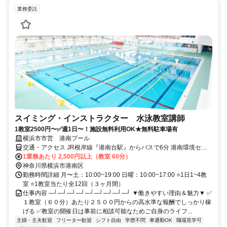
業務委託
スイミング・インストラクター 水泳教室講師
1教室2500円〜✅週1日〜！施設無料利用OK★無料駐車場有
横浜市市営 港南プール
交通・アクセス JR根岸線『港南台駅』からバスで6分 港南環境セン
ター前下車徒歩1分
1業務あたり 2,500円以上（教室 60分）
神奈川県横浜市港南区
勤務時間詳細 月〜土：10:00~19:00 日曜：10:00~17:00 ⭐1日1~4教
室 ⭐1教室当たり全12回（３ヶ月間）
仕事内容 ─┘─┘─┘─┘─┘─┘─┘─┘─┘ ▼働きやすい理由＆魅力▼ ✅
１教室（６０分）あたり２５００円からの高水準な報酬でしっかり稼
げる ✅教室の開催日は事前に相談可能なためご自身のライフ...
主婦・主夫歓迎
フリーター歓迎
シフト自由
学歴不問
車通勤OK
職場見学可