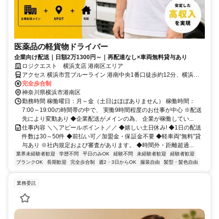
医薬品の軽貨物ドライバー
企業向け配送｜日額2万1300円～｜再配達なし×車両無料貸与あり
ロジクエスト 横浜支店 港南区エリア
アクセス 横浜市営ブルーライン 港南中央1番口徒歩約12分、横浜市
営ブルーライン 上永谷2番口徒歩約21分、横浜市営ブルーライン 上
完全歩合制
大岡7番口徒歩約25分
神奈川県横浜市港南区
勤務時間 稼働曜日：月～金（土日はほぼありません） 稼働時間：
7:00～19:00の時間帯の中で、 実働9時間程度のお仕事が中心 ※配送
先により変動あり ◆企業配送がメインの為、 企業が稼働してい...
仕事内容 ＼＼アピールポイント／／ ◆嬉しい土日休み! ◆1日の配送
件数は30～50件 ◆前払い可／加盟金・保証金不要 ◆軽車両“無料”貸
与あり ※社内規定および審査があります。 ◆時間外・距離超過...
業界未経験者歓迎
学歴不問
平日のみOK
経験不問
未経験者歓迎
経験者歓迎
ブランクOK
長期歓迎
完全歩合制
週2・3日からOK
服装自由
髪型・髪色自由
業務委託