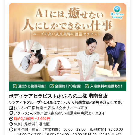
ボディケアセラピスト/おふろの王様 港南台店
✨️ラフィネグループ✨1分単位でしっかり報酬支給️✅経験を活かして高時
給✅️ノルマなし✅️ブランクOK！✅スキルUPも可能◎️セカンドキャリアと
おふろの王様 港南台店|株式会社リバース東京
してセラピストデビューしませんか？
アクセス: ●JR根岸線港南台/地下鉄港南中央駅より車8分
時給2,190円～3,690円
神奈川県横浜市港南区
勤務時間・曜日: 【営業時間】 10:00～23:50 【勤務時間】 (1)10:00