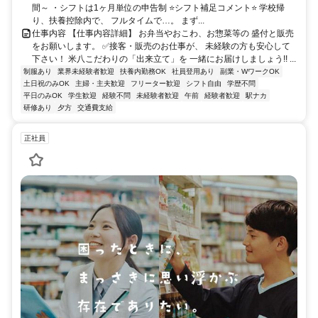
間～ ・シフトは1ヶ月単位の申告制 ⭐シフト補足コメント⭐ 学校帰
り、扶養控除内で、 フルタイムで…。 まず...
仕事内容 【仕事内容詳細】 お弁当やおこわ、お惣菜等の 盛付と販売
をお願いします。 ✅接客・販売のお仕事が、 未経験の方も安心して
下さい！ 米八こだわりの「出来立て」を 一緒にお届けしましょう!! ...
制服あり
業界未経験者歓迎
扶養内勤務OK
社員登用あり
副業・WワークOK
土日祝のみOK
主婦・主夫歓迎
フリーター歓迎
シフト自由
学歴不問
平日のみOK
学生歓迎
経験不問
未経験者歓迎
午前
経験者歓迎
駅ナカ
研修あり
夕方
交通費支給
正社員