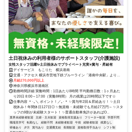
土日祝休みの利用者様のサポートスタッフ(介護施設)
女性スタッフ活躍✨土日祝休みでプライベート充実⭐賞与・昇給有
デイサービス もこりた 横浜港南
交通・アクセス 横浜市営地下鉄ブルーライン「港南中央駅」より徒
歩10分 ★車通勤OK
月給270,000円以上
神奈川県横浜市港南区
勤務時間詳細 実働時間：1日あたり8時間 平均勤務日数：1ヶ月あた
り20日 8:00～17:00（実働8時間） 月の残業は20時間以下です☆
仕事内容 ＊･｡＼ ポイント！／｡･＊ ✨賞与年2回＆昇給あり！ ✨土日
祝休み！年間休日127日◎ ✨無資格・未経験でも月給27万円～ ✨スタ
ッフの9割が未経験スタート！ ✨普通自動車免許があればO...
業界未経験者歓迎
主婦・主夫歓迎
資格取得支援あり
フリーター歓迎
学歴不問
職場見学可
転勤なし
経験不問
未経験者歓迎
午前
経験者歓迎
残業なし
研修あり
夕方
賞与あり
交通費支給
長期歓迎
資格取得手当あり
シフト制