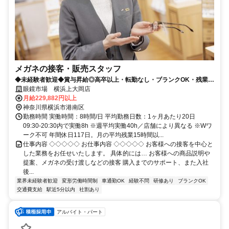
メガネの接客・販売スタッフ
◆未経験者歓迎◆賞与昇給◎高卒以上・転勤なし・ブランクOK・残業少
なめ・業界No1！
眼鏡市場 横浜上大岡店
月給229,882円以上
神奈川県横浜市港南区
勤務時間 実働時間：8時間/日 平均勤務日数：1ヶ月あたり20日
09:30-20:30内で実働8h ※週平均実働40h／店舗により異なる ※Wワ
ーク不可 年間休日117日。月の平均残業15時間以...
仕事内容 ◇◇◇◇◇ お仕事内容 ◇◇◇◇◇ お客様への接客を中心と
した業務をお任せいたします。 具体的には… お客様への商品説明や
提案、メガネの受け渡しなどの接客 購入までのサポート、また入社
後...
業界未経験者歓迎
変形労働時間制
車通勤OK
経験不問
研修あり
ブランクOK
交通費支給
駅近5分以内
社割あり
アルバイト・パート