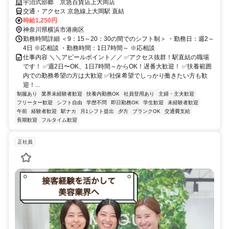
宇治式部郷 京急百貨店上大岡店
交通・アクセス 京急線上大岡駅 直結
時給1,250円
神奈川県横浜市港南区
勤務時間詳細 ＜9：15～20：30の間でのシフト制＞ ・勤務日：週2～
4日 ※応相談 ・勤務時間：1日7時間～ ※応相談
仕事内容 ＼＼アピールポイント／／ ✅アクセス抜群！駅直結の職場
です！ ✅週2日〜OK、1日7時間～からOK！遅番大歓迎！ ✅扶養範囲
内での勤務希望の方は大歓迎 ✅社保希望でしっかり働きたい方も歓
迎！...
制服あり
業界未経験者歓迎
扶養内勤務OK
社員登用あり
主婦・主夫歓迎
フリーター歓迎
シフト自由
学歴不問
即日勤務OK
学生歓迎
未経験者歓迎
午前
経験者歓迎
駅ナカ
月1シフト提出
夕方
ブランクOK
交通費支給
長期歓迎
フルタイム歓迎
正社員