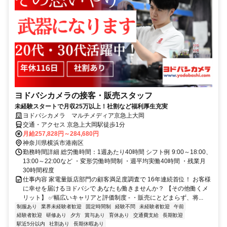
ヨドバシカメラの接客・販売スタッフ
未経験スタートで月収25万以上！社割など福利厚生充実
ヨドバシカメラ マルチメディア京急上大岡
交通・アクセス 京急上大岡駅徒歩1分
月給257,828円～284,680円
神奈川県横浜市港南区
勤務時間詳細 総労働時間：1週あたり40時間 シフト例 9:00～18:00、
13:00～22:00など ・変形労働時間制 ・週平均実働40時間 ・残業月
30時間程度
仕事内容 家電量販店部門の顧客満足度調査で 16年連続首位！ お客様
に幸せを届けるヨドバシで あなたも働きませんか？ 【その他働くメ
リット】 ✅幅広いキャリアと評価制度 - ・販売にとどまらず、将...
制服あり
業界未経験者歓迎
固定時間制
経験不問
未経験者歓迎
午前
経験者歓迎
研修あり
夕方
賞与あり
育休あり
交通費支給
長期歓迎
駅近5分以内
社割あり
長期休暇あり