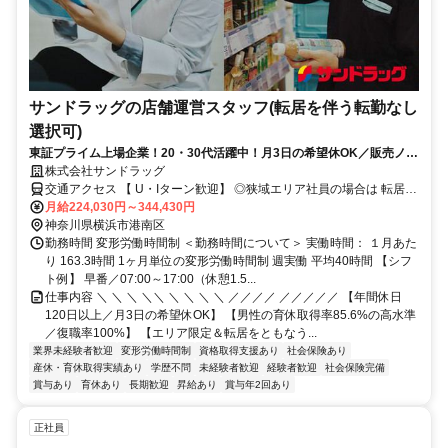
サンドラッグの店舗運営スタッフ(転居を伴う転勤なし
選択可)
東証プライム上場企業！20・30代活躍中！月3日の希望休OK／販売ノル
マなし／年収例32歳SV816万円／販促企画～商品管理など店舗運営がメ
株式会社サンドラッグ
インの仕事
交通アクセス 【 U・Iターン歓迎】 ◎狭域エリア社員の場合は 転居を
伴う転勤はありません。 ◎マイカー通勤OK
月給224,030円～344,430円
神奈川県横浜市港南区
勤務時間 変形労働時間制 ＜勤務時間について＞ 実働時間： １月あた
り 163.3時間 1ヶ月単位の変形労働時間制 週実働 平均40時間 【シフ
ト例】 早番／07:00～17:00（休憩1.5...
仕事内容 ＼ ＼ ＼ ＼＼ ＼ ＼ ＼ ＼ ／／／／ ／／／／／ 【年間休日
120日以上／月3日の希望休OK】 【男性の育休取得率85.6%の高水準
／復職率100%】 【エリア限定＆転居をともなう...
業界未経験者歓迎
変形労働時間制
資格取得支援あり
社会保険あり
産休・育休取得実績あり
学歴不問
未経験者歓迎
経験者歓迎
社会保険完備
賞与あり
育休あり
長期歓迎
昇給あり
賞与年2回あり
正社員