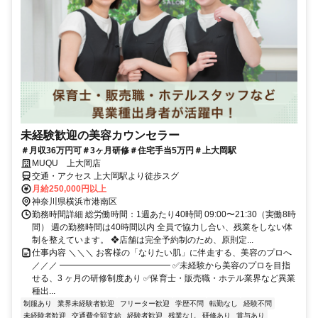
未経験歓迎の美容カウンセラー
＃月収36万円可＃3ヶ月研修＃住宅手当5万円＃上大岡駅
MUQU 上大岡店
交通・アクセス 上大岡駅より徒歩スグ
月給250,000円以上
神奈川県横浜市港南区
勤務時間詳細 総労働時間：1週あたり40時間 09:00〜21:30（実働8時
間） 週の勤務時間は40時間以内 全員で協力し合い、残業をしない体
制を整えています。 ❖店舗は完全予約制のため、原則定...
仕事内容 ＼＼＼ お客様の「なりたい肌」に伴走する、美容のプロへ
／／／ ━━━━━━━━━━━━━ ✅未経験から美容のプロを目指
せる、3 ヶ月の研修制度あり ✅保育士・販売職・ホテル業界など異業
種出...
制服あり
業界未経験者歓迎
フリーター歓迎
学歴不問
転勤なし
経験不問
未経験者歓迎
交通費全額支給
経験者歓迎
残業なし
研修あり
賞与あり