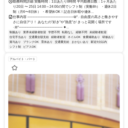
勤務時間詳細 実働時間：1日あたり8時間 平均勤務日数：1ヶ月あた
り20日 〜 25日 14:00～24:00の間でシフト制（実働8h） ・週休2日
制（月6〜8日休） ・希望休OK！記念日休暇や連休...
仕事内容 ──────────────────⧉*.· 自由度の高さと働きやす
さに自信アリ！ あなたの”好き”や”熱意”が きっと花開く場所です
·.⧉*───────────────── ✦...
制服あり
業界未経験者歓迎
学歴不問
転勤なし
経験不問
未経験者歓迎
住宅手当あり
交通費全額支給
経験者歓迎
ネイルOK
食費補助あり
研修あり
賞与あり
ブランクOK
育休あり
交通費支給
まかないあり
駅近5分以内
シフト制
ピアスOK
アルバイト・パート