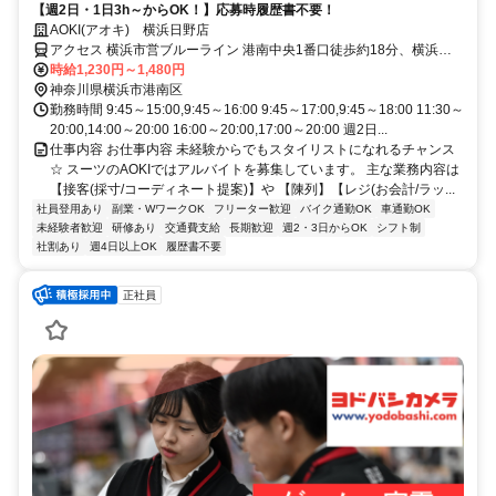
【週2日・1日3h～からOK！】応募時履歴書不要！
AOKI(アオキ) 横浜日野店
アクセス 横浜市営ブルーライン 港南中央1番口徒歩約18分、横浜市
営ブルーライン 上永谷2番口徒歩約26分、ＪＲ根岸線 洋光台徒歩約
時給1,230円～1,480円
27分 地下鉄ブルーライン「港南中央駅」よりバス4分
神奈川県横浜市港南区
勤務時間 9:45～15:00,9:45～16:00 9:45～17:00,9:45～18:00 11:30～
20:00,14:00～20:00 16:00～20:00,17:00～20:00 週2日...
仕事内容 お仕事内容 未経験からでもスタイリストになれるチャンス
☆ スーツのAOKIではアルバイトを募集しています。 主な業務内容は
【接客(採寸/コーディネート提案)】や 【陳列】【レジ(お会計/ラッ...
社員登用あり
副業・WワークOK
フリーター歓迎
バイク通勤OK
車通勤OK
未経験者歓迎
研修あり
交通費支給
長期歓迎
週2・3日からOK
シフト制
社割あり
週4日以上OK
履歴書不要
正社員