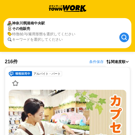
神奈川県
港南中央駅
その他販売
特徴/給与/雇用形態を選択してください
キーワードを選択してください
216件
条件保存
関連度順
アルバイト・パート