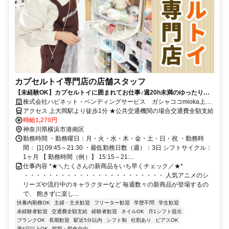
カプセルトイ専門店の店舗スタッフ
【未経験OK】カプセルトイに囲まれてお仕事♪週20h未満のゆったり働
けるシフトです◎髪色自由・ネイル＆ピアスOK
株式会社ハピネット・ベンディングサービス ガシャココmioka上大
岡
アクセス 上大岡駅より徒歩1分 ★公共交通機関の場合交通費全額支給
時給1,270円
神奈川県横浜市港南区
勤務時間 ・勤務曜日：月・火・水・木・金・土・日・祝 ・勤務時
間： [1] 09:45～21:30 ・最低勤務日数（週）：3日 シフトサイクル：
1ヶ月 【 勤務時間（例）】 15:15～21:...
仕事内容 *★＼たくさんの新商品をいち早くチェック／★*
・・・・・・・・・・・・・・・・・・・・・・・ 人気アニメのシ
リーズや流行中のキャラクターなど 毎週数々の新商品が登場するの
で、 飽きずに楽し...
扶養内勤務OK
主婦・主夫歓迎
フリーター歓迎
学歴不問
学生歓迎
未経験者歓迎
交通費全額支給
経験者歓迎
ネイルOK
月1シフト提出
ブランクOK
長期歓迎
駅近5分以内
シフト制
社割あり
ピアスOK
週4日以上OK
髪型・髪色自由