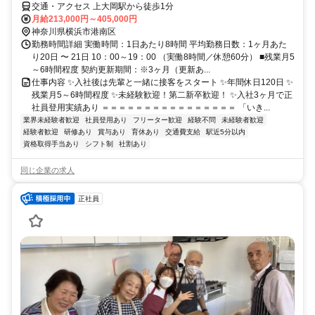
交通・アクセス 上大岡駅から徒歩1分
月給213,000円～405,000円
神奈川県横浜市港南区
勤務時間詳細 実働時間：1日あたり8時間 平均勤務日数：1ヶ月あた
り20日 〜 21日 10：00～19：00 （実働8時間／休憩60分） ■残業月5
～6時間程度 契約更新期間：※3ヶ月（更新あ...
仕事内容 ✨入社後は先輩と一緒に接客をスタート ✨年間休日120日 ✨
残業月5～6時間程度 ✨未経験歓迎！第二新卒歓迎！ ✨入社3ヶ月で正
社員登用実績あり ＝＝＝＝＝＝＝＝＝＝＝＝＝＝＝＝ 「いき...
業界未経験者歓迎
社員登用あり
フリーター歓迎
経験不問
未経験者歓迎
経験者歓迎
研修あり
賞与あり
育休あり
交通費支給
駅近5分以内
資格取得手当あり
シフト制
社割あり
同じ企業の求人
正社員