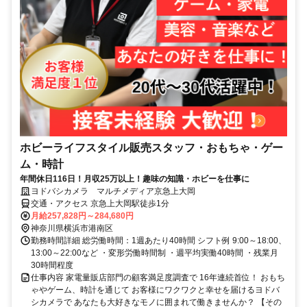
ホビーライフスタイル販売スタッフ・おもちゃ・ゲー
ム・時計
年間休日116日！月収25万以上！趣味の知識・ホビーを仕事に
ヨドバシカメラ マルチメディア京急上大岡
交通・アクセス 京急上大岡駅徒歩1分
月給257,828円～284,680円
神奈川県横浜市港南区
勤務時間詳細 総労働時間：1週あたり40時間 シフト例 9:00～18:00、
13:00～22:00など ・変形労働時間制 ・週平均実働40時間 ・残業月
30時間程度
仕事内容 家電量販店部門の顧客満足度調査で 16年連続首位！ おもち
ゃやゲーム、時計を通じて お客様にワクワクと幸せを届けるヨドバ
シカメラで あなたも大好きなモノに囲まれて働きませんか？ 【その