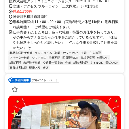
株式会社グットコミュニケーションズ 20251010_5_UNEXT
交通・アクセス ブルーライン「上大岡駅」より徒歩2分
時給1,700円
神奈川県横浜市港南区
勤務時間詳細 11：00～20：00 （実働8時間／休憩1時間） 勤務日数
相談可能！！ ご希望をご相談下さい。
仕事内容 わたしたちは、色々な職種・待遇のお仕事を持っており、
その中からアナタに合った仕事をご紹介している会社です。 「休日
やお給料をしっかり相談したい」 「色々な仕事を比較して仕事を決
めたい」 そ...
業界未経験者歓迎
ランチタイム
副業・WワークOK
主婦・主夫歓迎
フリーター歓迎
シフト自由
学歴不問
即日勤務OK
職場見学可
転勤なし
経験不問
未経験者歓迎
交通費全額支給
午前
経験者歓迎
ネイルOK
週払いOK
有資格者歓迎
研修あり
夕方
アルバイト・パート