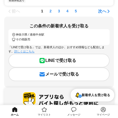
長期休暇あり
前へ
次へ
1
2
3
4
5
この条件の新着求人を受け取る
神奈川県 / 港南中央駅
その他販売
「LINEで受け取る」では、新着求人のほか、おすすめ情報なども配信しま
す。
詳しくはこちら
LINEで受け取る
メールで受け取る
新着求人を受け取る
ホーム
マイリスト
メッセージ
マイページ
アプリを無料ダウンロード