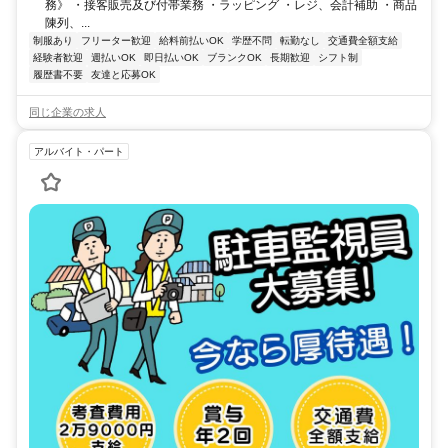
務》 ・接客販売及び付帯業務 ・ラッピング ・レジ、会計補助 ・商品
陳列、...
制服あり
フリーター歓迎
給料前払いOK
学歴不問
転勤なし
交通費全額支給
経験者歓迎
週払いOK
即日払いOK
ブランクOK
長期歓迎
シフト制
履歴書不要
友達と応募OK
同じ企業の求人
アルバイト・パート