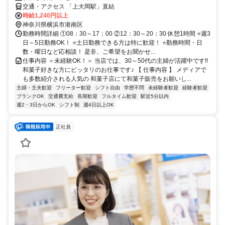
交通・アクセス 「上大岡駅」直結
時給1,240円以上
神奈川県横浜市港南区
勤務時間詳細 ①08：30～17：00 ②12：30～20：30 休憩1時間 ⭐週3
日～5日勤務OK！ ⭐土日勤務できる方は特に歓迎！ ⭐勤務時間・日
数・曜日など応相談！ 是非、ご希望をお聞かせ...
仕事内容 ＜未経験OK！＞ 当店では、30～50代の主婦が活躍中です!!
和菓子好きな方にピッタリのお仕事です♪ 【 仕事内容 】 メディアで
も多数紹介される人気の 和菓子店にて和菓子販売をお願いし...
主婦・主夫歓迎
フリーター歓迎
シフト自由
学歴不問
未経験者歓迎
経験者歓迎
ブランクOK
交通費支給
長期歓迎
フルタイム歓迎
駅近5分以内
週2・3日からOK
シフト制
週4日以上OK
正社員