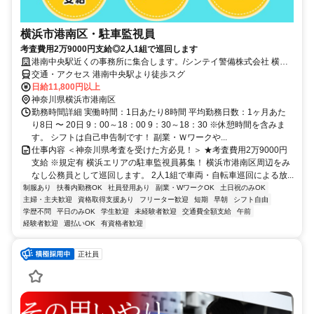
横浜市港南区・駐車監視員
考査費用2万9000円支給◎2人1組で巡回します
港南中央駅近くの事務所に集合します。/シンテイ警備株式会社 横浜
支社
交通・アクセス 港南中央駅より徒歩スグ
日給11,800円以上
神奈川県横浜市港南区
勤務時間詳細 実働時間：1日あたり8時間 平均勤務日数：1ヶ月あた
り8日 〜 20日 9：00～18：00 9：30～18：30 ※休憩時間を含みま
す。 シフトは自己申告制です！ 副業・Ｗワークや...
仕事内容 ＜神奈川県考査を受けた方必見！＞ ★考査費用2万9000円
支給 ※規定有 横浜エリアの駐車監視員募集！ 横浜市港南区周辺をみ
なし公務員として巡回します。 2人1組で車両・自転車巡回による放...
制服あり
扶養内勤務OK
社員登用あり
副業・WワークOK
土日祝のみOK
主婦・主夫歓迎
資格取得支援あり
フリーター歓迎
短期
早朝
シフト自由
学歴不問
平日のみOK
学生歓迎
未経験者歓迎
交通費全額支給
午前
経験者歓迎
週払いOK
有資格者歓迎
正社員