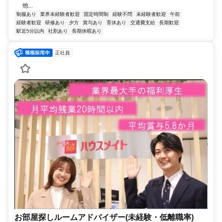
他...
制服あり
業界未経験者歓迎
固定時間制
経験不問
未経験者歓迎
午前
経験者歓迎
研修あり
夕方
賞与あり
育休あり
交通費支給
長期歓迎
駅近5分以内
社割あり
長期休暇あり
正社員
お部屋探しルームアドバイザー(未経験・低離職率)