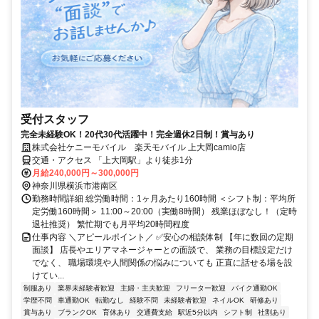
受付スタッフ
完全未経験OK！20代30代活躍中！完全週休2日制！賞与あり
株式会社ケニーモバイル 楽天モバイル 上大岡camio店
交通・アクセス 「上大岡駅」より徒歩1分
月給240,000円～300,000円
神奈川県横浜市港南区
勤務時間詳細 総労働時間：1ヶ月あたり160時間 ＜シフト制：平均所
定労働160時間＞ 11:00～20:00（実働8時間） 残業ほぼなし！（定時
退社推奨） 繁忙期でも月平均20時間程度
仕事内容 ＼アピールポイント／ ✅安心の相談体制 【年に数回の定期
面談】 店長やエリアマネージャーとの面談で、 業務の目標設定だけ
でなく、 職場環境や人間関係の悩みについても 正直に話せる場を設
けてい...
制服あり
業界未経験者歓迎
主婦・主夫歓迎
フリーター歓迎
バイク通勤OK
学歴不問
車通勤OK
転勤なし
経験不問
未経験者歓迎
ネイルOK
研修あり
賞与あり
ブランクOK
育休あり
交通費支給
駅近5分以内
シフト制
社割あり