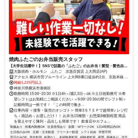
焼肉ふたごのお弁当販売スタッフ
【大学生活躍中！】SNSで話題の「ふたご」のお弁当！髪型・髪色自由
で働ける！週2,3日でライフワークバランス重視！
大阪焼肉・ホルモン ふたご 京急百貨店 上大岡店(AP)
アクセス 横浜市営ブルーライン 上大岡6番口徒歩約1分、京急本線 上
大岡6番口徒歩約3分、横浜市営ブルーライン 港南中央2番口徒歩約13
時給1,225円以上
分 京急線 上大岡駅 直結・横浜市営地下鉄 上大岡駅 直結
神奈川県横浜市港南区
勤務時間 15:00~20:30 ※1日4h～/週2,3日～ok ※土日祝勤務可 ※希
望シフトはお気軽にご相談ください ＜9:00~20:30の間でシフト制＞
記載時間は一例です！ 「この時間で働き...
仕事内容 ＜接客・販売のオシゴト＞ 簡単3ＳＴＥＰで超簡単♪ レジ打
ち ↓ 袋詰め ↓ お渡しだけ！！ お弁当15種類・お惣菜8種類程度 商品
を覚えやすく陳列・品出しも簡単です！ 飲食店やカフェ...
制服あり
扶養内勤務OK
社員登用あり
副業・WワークOK
1日4時間以内OK
土日祝のみOK
主婦・主夫歓迎
フリーター歓迎
シフト自由
学歴不問
平日のみOK
学生歓迎
転勤なし
未経験者歓迎
経験者歓迎
夜間
研修あり
夕方