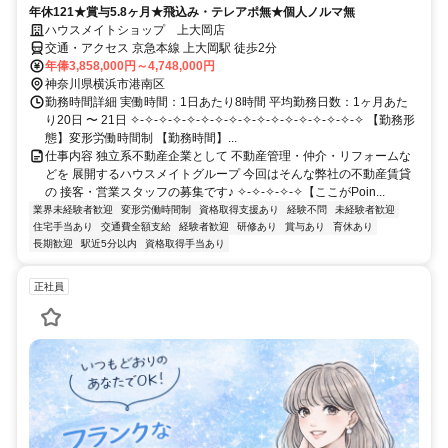
年休121★賞与5.8ヶ月★飛込み・テレアポ無★個人ノルマ無
ハウスメイトショップ 上大岡店
交通・アクセス 京急本線 上大岡駅 徒歩2分
年俸3,858,000円～4,748,000円
神奈川県横浜市港南区
勤務時間詳細 実働時間：1日あたり8時間 平均勤務日数：1ヶ月あた
り20日 〜 21日 ✧-✧-✧-✧-✧-✧-✧-✧-✧-✧-✧-✧-✧-✧-✧-✧-✧ 【勤務形
態】変形労働時間制 【勤務時間】...
仕事内容 独立系不動産企業として 不動産管理・仲介・リフォームな
どを 展開するハウスメイトグループ 今回はそんな弊社の不動産賃貸
の 接客・営業スタッフの募集です♪ ✧-✧-✧-✧-✧【ここがPoin...
業界未経験者歓迎
変形労働時間制
資格取得支援あり
経験不問
未経験者歓迎
住宅手当あり
交通費全額支給
経験者歓迎
研修あり
賞与あり
育休あり
長期歓迎
駅近5分以内
資格取得手当あり
正社員