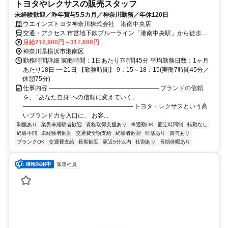
トヨタやレクサスの販売スタッフ
未経験歓迎／昨年賞与5.5カ月／神奈川勤務／年休120日
ウエインズトヨタ神奈川株式会社 港南中央店
交通・アクセス 市営地下鉄ブルーライン「港南中央駅」から徒歩６
分
月給212,900円～317,600円
神奈川県横浜市港南区
勤務時間詳細 実働時間：1日あたり7時間45分 平均勤務日数：1ヶ月
あたり18日 〜 21日 【勤務時間】 9：15～18：15(実働7時間45分／
休憩75分)
仕事内容 ―――――――――――――――――― ブランドの信頼
を、 “あなた自身”への信頼に変えていく。
―――――――――――――――――― トヨタ・レクサスという高
いブランド力を入口に、 お客...
制服あり
業界未経験者歓迎
資格取得支援あり
車通勤OK
固定時間制
転勤なし
経験不問
未経験者歓迎
交通費全額支給
経験者歓迎
研修あり
賞与あり
ブランクOK
交通費支給
長期歓迎
駅近5分以内
社割あり
長期休暇あり
派遣社員