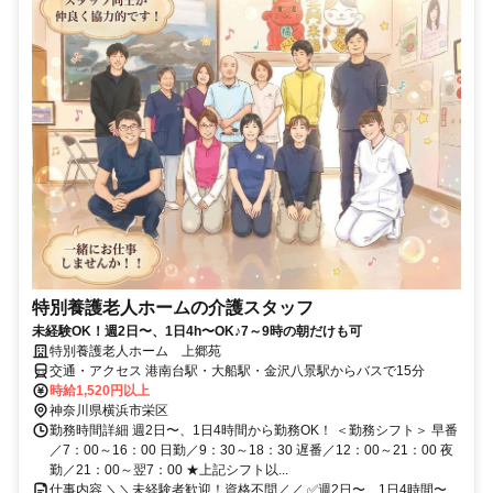
特別養護老人ホームの介護スタッフ
未経験OK！週2日〜、1日4h〜OK♪7～9時の朝だけも可
特別養護老人ホーム 上郷苑
交通・アクセス 港南台駅・大船駅・金沢八景駅からバスで15分
時給1,520円以上
神奈川県横浜市栄区
勤務時間詳細 週2日〜、1日4時間から勤務OK！ ＜勤務シフト＞ 早番
／7：00～16：00 日勤／9：30～18：30 遅番／12：00～21：00 夜
勤／21：00～翌7：00 ★上記シフト以...
仕事内容 ＼＼未経験者歓迎！資格不問／／ ✅週2日〜、1日4時間〜