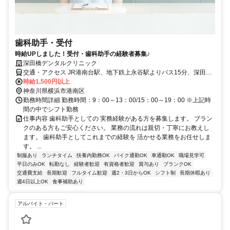
歯科助手・受付
時給UPしました！受付・歯科助手の経験者募集♪
深田橋デンタルクリニック
交通・アクセス JR港南台駅、地下鉄上永谷駅よりバス15分、深田橋
バス停下車0分
時給1,500円以上
神奈川県横浜市港南区
勤務時間詳細 勤務時間：9：00～13：00/15：00～19：00 ※上記時
間の中でシフト勤務
仕事内容 歯科助手としての 実務経験がある方を募集します。 ブラン
クのある方もご安心ください。 業務の流れは親切・丁寧にお教えし
ます。 歯科助手としてこれまでの経験を 活かせる業務をお任せしま
す。 ...
制服あり
ランチタイム
扶養内勤務OK
バイク通勤OK
車通勤OK
職場見学可
平日のみOK
転勤なし
経験者歓迎
有資格者歓迎
賞与あり
ブランクOK
交通費支給
長期歓迎
フルタイム歓迎
週2・3日からOK
シフト制
長期休暇あり
週4日以上OK
食事補助あり
アルバイト・パート