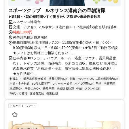
スポーツクラブ ルネサンス港南台の早朝清掃
✨週3日～×朝の短時間✨すぐ働きたい方歓迎✨未経験者歓迎
ルネサンス港南台
交通・アクセス ＜ルネサンス港南台＞ＪＲ根岸線｢港南台駅｣徒歩8分
又は路線バス｢榎戸バス停｣より徒歩1分
時給1,300円
神奈川県横浜市港南区
勤務時間詳細 ①月曜日／7:00～11:00(実働4h) ②火～日／6:00～
9:00(実働3h) ③火～日／6:00～10:00(実働4h) ★週3日～勤務応相談
★シフトはお気軽にご相談ください！...
仕事内容 ■ロッカー、パウダールーム、浴室（サウナ、露天風呂含
む）、トイレの清掃、備品補充、各所ゴミ回収、廃棄など ※月曜日
のみ換水作業（浴槽清掃・換水、浴室清掃…簡単な機械操作あり）
★女性活躍中...
制服あり
業界未経験者歓迎
扶養内勤務OK
副業・WワークOK
1日4時間以内OK
主婦・主夫歓迎
60代も応募可
フリーター歓迎
バイク通勤OK
早朝
学歴不問
車通勤OK
平日のみOK
経験不問
未経験者歓迎
午前
ブランクOK
70代も応募可
交通費支給
長期歓迎
アルバイト・パート