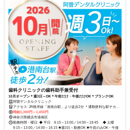
歯科クリニックの歯科助手兼受付
10月オープン＊週3日～OK＊午前だけ・午後だけOK＊ブランクOK
阿曽デンタルクリニック
アクセス: JR根岸線「港南台駅」より徒歩2分 ＊通勤便利な駅チカ勤
務 ＊転勤なし
時給1,300円～1,450円
神奈川県横浜市港南区
勤務時間・曜日: ◆ 平日 9:15～13:00／14:00～18:45 ◆ 土曜
9:15～13:00／14:00～16:15 ✱週3日～勤務OK ✱午前のみOK・午後