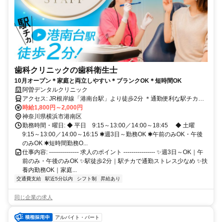
歯科クリニックの歯科衛生士
10月オープン＊家庭と両立しやすい＊ブランクOK＊短時間OK
阿曽デンタルクリニック
アクセス: JR根岸線「港南台駅」より徒歩2分 ＊通勤便利な駅チカ勤
務 ＊転勤なし
時給1,800円～2,000円
神奈川県横浜市港南区
勤務時間・曜日: ◆ 平日 9:15～13:00／14:00～18:45 ◆ 土曜
9:15～13:00／14:00～16:15 ✱週3日～勤務OK ✱午前のみOK・午後
のみOK ✱短時間勤務O...
仕事内容: --------------- 求人のポイント ---------------- ✨週3日～OK｜午
前のみ・午後のみOK ✨駅徒歩2分｜駅チカで通勤ストレス少なめ ✨扶
養内勤務OK｜家庭...
交通費支給
駅近5分以内
シフト制
昇給あり
同じ企業の求人
アルバイト・パート