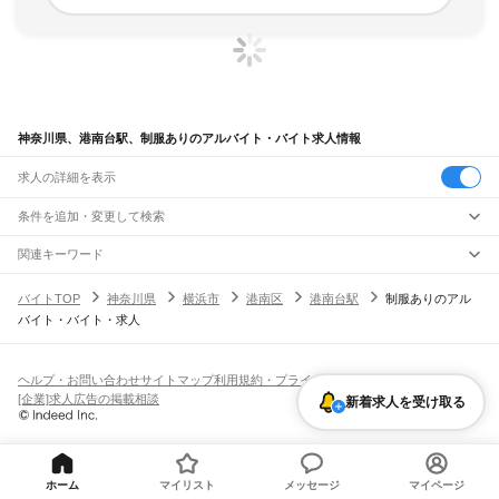
神奈川県、港南台駅、制服ありのアルバイト・バイト求人情報
求人の詳細を表示
条件を追加・変更して検索
市区町村を追加・変更
関連キーワード
完全在宅ワーク 全国
シール貼り 在宅
現在地周辺
ガチャガチャ
犬カフェ
神奈川県
駅を追加・変更
バイトTOP
神奈川県
横浜市
港南区
港南台駅
制服ありのアル
神奈川県
すべて
バイト・バイト・求人
横浜市
すべて
職種を追加・変更
JR東海道本線(東京～熱海)
鶴見区
神奈川区
西区
中区
南区
保土ケ谷区
磯子区
金沢区
港北区
戸塚区
港南区
川崎駅
横浜駅
戸塚駅
大船駅
藤沢駅
辻堂駅
茅ケ崎駅
平塚駅
大磯駅
二宮駅
国府津駅
飲食・フードサービス
旭区
緑区
瀬谷区
栄区
泉区
青葉区
都筑区
特徴を追加・変更
鴨宮駅
小田原駅
早川駅
根府川駅
真鶴駅
湯河原駅
飲食・フードサービス
すべて
ヘルプ・お問い合わせ
サイトマップ
利用規約・プライバシーポリシー
川崎市
すべて
ホールスタッフ
キッチンスタッフ
皿洗い・洗い場
精肉・鮮魚加工
給食調理
人気
[企業]求人広告の掲載相談
JR南武線
新着求人を受け取る
川崎区
幸区
中原区
高津区
多摩区
宮前区
麻生区
雇用形態を追加・変更
パン屋（ベーカリー）
フードカウンター販売員
バー（BAR）・バーテンダー
日払いOK
高校生歓迎
学生歓迎
深夜の仕事
髪型・髪色自由
ひげOK
ネイルOK
川崎駅
尻手駅
矢向駅
鹿島田駅
平間駅
向河原駅
武蔵小杉駅
武蔵中原駅
武蔵新城駅
飲食店補助（開店・閉店準備）
飲食店（店長・マネージャー）
相模原市
すべて
ピアスOK
アルバイト・パート
履歴書不要
オープニングスタッフ
留学生・外国人活躍中
武蔵溝ノ口駅
津田山駅
久地駅
宿河原駅
登戸駅
中野島駅
稲田堤駅
八丁畷駅
都道府県を変更
営業・販売
緑区
中央区
南区
勤務期間
正社員
川崎新町駅
小田栄駅
浜川崎駅
営業・販売
すべて
短期
契約社員
単発・1日OK
長期
期間限定（春夏冬休み等）
横須賀市
平塚市
鎌倉市
藤沢市
小田原市
茅ヶ崎市
逗子市
三浦市
秦野市
厚木市
JR鶴見線
ホーム
マイリスト
メッセージ
マイページ
営業
テレフォンアポインター（テレアポ）
ルートセールス
コンビニ
シフト
派遣社員
大和市
伊勢原市
海老名市
座間市
南足柄市
綾瀬市
三浦郡
高座郡
中郡
足柄上郡