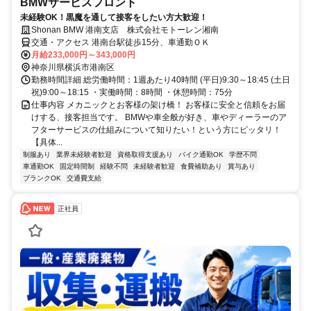
BMWサービスフロント
未経験OK！黒魔を通して接客をしたい方大歓迎！
Shonan BMW 港南支店 株式会社モトーレン湘南
交通・アクセス 港南台駅徒歩15分、車通勤ＯＫ
月給233,000円～343,000円
神奈川県横浜市港南区
勤務時間詳細 総労働時間：1週あたり40時間 (平日)9:30～18:45 (土日
祝)9:00～18:15 ・実働時間：8時間 ・休憩時間：75分
仕事内容 メカニックとお客様の架け橋！ お客様に安全と信頼をお届
けする、接客担当です。 BMWや車全般が好き、車やディーラーのア
フターサービスの仕組みについて知りたい！という方にピッタリ！
【具体...
制服あり
業界未経験者歓迎
資格取得支援あり
バイク通勤OK
学歴不問
車通勤OK
固定時間制
経験不問
未経験者歓迎
食費補助あり
賞与あり
ブランクOK
交通費支給
正社員