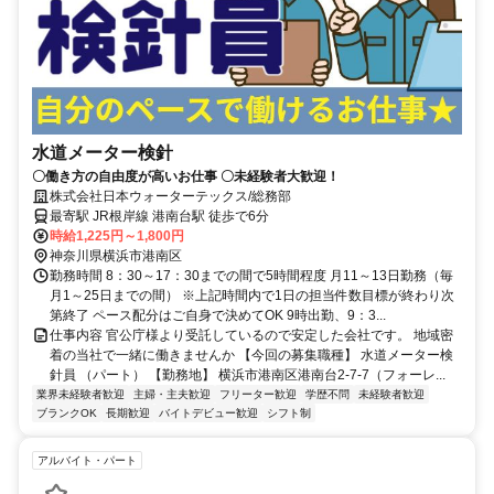
水道メーター検針
〇働き方の自由度が高いお仕事 〇未経験者大歓迎！
株式会社日本ウォーターテックス/総務部
最寄駅 JR根岸線 港南台駅 徒歩で6分
時給1,225円～1,800円
神奈川県横浜市港南区
勤務時間 8：30～17：30までの間で5時間程度 月11～13日勤務（毎
月1～25日までの間） ※上記時間内で1日の担当件数目標が終わり次
第終了 ペース配分はご自身で決めてOK 9時出勤、9：3...
仕事内容 官公庁様より受託しているので安定した会社です。 地域密
着の当社で一緒に働きませんか 【今回の募集職種】 水道メーター検
針員 （パート） 【勤務地】 横浜市港南区港南台2-7-7（フォーレ...
業界未経験者歓迎
主婦・主夫歓迎
フリーター歓迎
学歴不問
未経験者歓迎
ブランクOK
長期歓迎
バイトデビュー歓迎
シフト制
アルバイト・パート