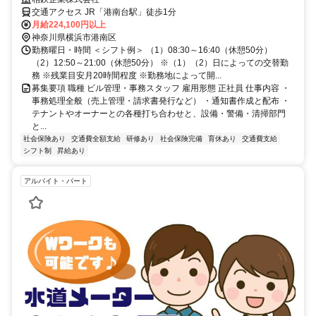
交通アクセス JR「港南台駅」徒歩1分
月給224,100円以上
神奈川県横浜市港南区
勤務曜日・時間 ＜シフト例＞ （1）08:30～16:40（休憩50分）
（2）12:50～21:00（休憩50分） ※（1）（2）日によっての交替勤
務 ※残業目安月20時間程度 ※勤務地によって開...
募集要項 職種 ビル管理・事務スタッフ 雇用形態 正社員 仕事内容 ・
事務処理全般（売上管理・請求書発行など） ・通知書作成と配布 ・
テナントやオーナーとの各種打ち合わせと、設備・警備・清掃部門
と...
社会保険あり
交通費全額支給
研修あり
社会保険完備
育休あり
交通費支給
シフト制
昇給あり
アルバイト・パート