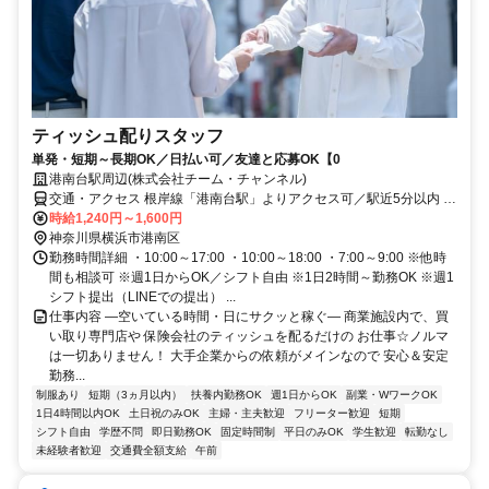
ティッシュ配りスタッフ
単発・短期～長期OK／日払い可／友達と応募OK【0
港南台駅周辺(株式会社チーム・チャンネル)
交通・アクセス 根岸線「港南台駅」よりアクセス可／駅近5分以内 ※
直行直帰OK
時給1,240円～1,600円
神奈川県横浜市港南区
勤務時間詳細 ・10:00～17:00 ・10:00～18:00 ・7:00～9:00 ※他時
間も相談可 ※週1日からOK／シフト自由 ※1日2時間～勤務OK ※週1
シフト提出（LINEでの提出） ...
仕事内容 ―空いている時間・日にサクッと稼ぐ― 商業施設内で、買
い取り専門店や 保険会社のティッシュを配るだけの お仕事☆ノルマ
は一切ありません！ 大手企業からの依頼がメインなので 安心＆安定
勤務...
制服あり
短期（3ヵ月以内）
扶養内勤務OK
週1日からOK
副業・WワークOK
1日4時間以内OK
土日祝のみOK
主婦・主夫歓迎
フリーター歓迎
短期
シフト自由
学歴不問
即日勤務OK
固定時間制
平日のみOK
学生歓迎
転勤なし
未経験者歓迎
交通費全額支給
午前