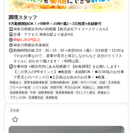
調理スタッフ
9月勤務開始OK！✅8時半～15時×週2～3日程度⭐未経験可
神奈川県横浜市内の幼稚園【株式会社アイコーメディカル】
交通・アクセス 港南台駅より徒歩4分
時給1,263円以上
神奈川県横浜市港南区
勤務時間詳細 ⏰8：30～15：00 ⭐休憩30分 ⭐週2～3日程度 ✨15:00ま
でのお仕事なので、 家事や育児と両立しながらなど 自分のライフス
タイルに 合わせて働けます！ ✨時間は固...
仕事内容 ⭐横浜市内にある幼稚園で 【給食調理】をお願いします⭐
【この求人のPRポイント】 ■無資格・未経験OK！ ■15:00迄のお仕事
で育児とのバランス◎ ■土日祝はお休みのお仕事！ ■春夏...
制服あり
業界未経験者歓迎
扶養内勤務OK
副業・WワークOK
主婦・主夫歓迎
フリーター歓迎
シフト自由
学歴不問
平日のみOK
転勤なし
経験不問
未経験者歓迎
午前
経験者歓迎
有資格者歓迎
月1シフト提出
研修あり
ブランクOK
交通費支給
長期歓迎
正社員