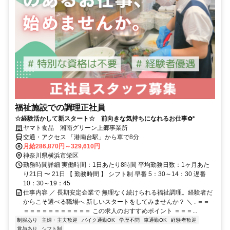
福祉施設での調理正社員
☆経験活かして新スタート☆ 前向きな気持ちになれるお仕事✿*
ヤマト食品 湘南グリーン上郷事業所
交通・アクセス 「港南台駅」から車で8分
月給286,870円～329,610円
神奈川県横浜市栄区
勤務時間詳細 実働時間：1日あたり8時間 平均勤務日数：1ヶ月あた
り21日 〜 21日 【 勤務時間 】 シフト制 早番 5：30～14：30 遅番
10：30～19：45
仕事内容 ／ 長期安定企業で 無理なく続けられる福祉調理。経験者だ
からこそ選べる職場へ 新しいスタートをしてみませんか？ ＼ . ＝＝
＝＝＝＝＝＝＝＝＝＝＝ この求人のおすすめポイント ＝＝＝...
制服あり
主婦・主夫歓迎
バイク通勤OK
学歴不問
車通勤OK
経験者歓迎
賞与あり
シフト制