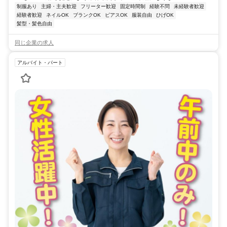
制服あり
主婦・主夫歓迎
フリーター歓迎
固定時間制
経験不問
未経験者歓迎
経験者歓迎
ネイルOK
ブランクOK
ピアスOK
服装自由
ひげOK
髪型・髪色自由
同じ企業の求人
アルバイト・パート