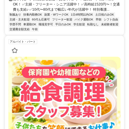
OK！ ✅主婦・フリーター・シニア活躍中！ ✅高時給1520円〜！交通
費も支給♪ ✅10代〜80代まで幅広い年代が活躍中！ 特別養護...
制服あり
扶養内勤務OK
副業・WワークOK
1日4時間以内OK
土日祝のみOK
主婦・主夫歓迎
60代も応募可
フリーター歓迎
バイク通勤OK
早朝
シフト自由
学歴不問
車通勤OK
職場見学可
平日のみOK
学生歓迎
転勤なし
未経験者歓迎
交通費全額支給
午前
アルバイト・パート