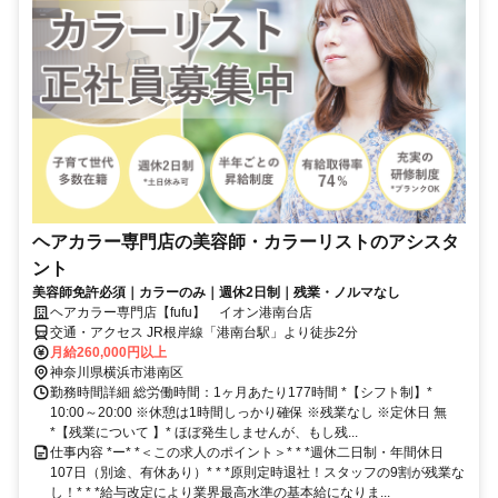
ヘアカラー専門店の美容師・カラーリストのアシスタ
ント
美容師免許必須｜カラーのみ｜週休2日制｜残業・ノルマなし
ヘアカラー専門店【fufu】 イオン港南台店
交通・アクセス JR根岸線「港南台駅」より徒歩2分
月給260,000円以上
神奈川県横浜市港南区
勤務時間詳細 総労働時間：1ヶ月あたり177時間 *【シフト制】*
10:00～20:00 ※休憩は1時間しっかり確保 ※残業なし ※定休日 無
*【残業について 】* ほぼ発生しませんが、もし残...
仕事内容 *ー* *＜この求人のポイント＞* * *週休二日制・年間休日
107日（別途、有休あり）* * *原則定時退社！スタッフの9割が残業な
し！* * *給与改定により業界最高水準の基本給になりま...