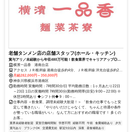
老舗タンメン店の店舗スタッフ(ホール・キッチン)
賞与アリ／未経験から年収480万可能！飲食業界でキャリアアップ◎マ
ネジメント初心者歓迎！”横浜”に根付いた働き方がしたい方大歓迎！
横濱一品香 港南台店
アクセス ＪＲ根岸線 港南台徒歩約4分、ＪＲ根岸線 洋光台徒歩約27
分、ＪＲ根岸線 本郷台徒歩約41分
月給282,000円～350,000円
神奈川県横浜市港南区
勤務時間 実働時間：7時間30分/日 平均勤務日数：1ヶ月あたり22日
～23日 1日の実働時間 7時間30分(勤務時間帯(目安) 9:00～22:00) ※
休憩1時間あり ◆シフト例◆ 9：00～...
仕事内容 ＜飲食業、調理未経験大歓迎！＞ 「飲食の仕事でもっと安
定して働きたい」 「やりがいだけじゃなくて、 ちゃんと待遇や条件
が整っている職場がいい」 なんて方におすすめの職場です！ 多くの
お客...
業界未経験者歓迎
変形労働時間制
学歴不問
経験不問
午前
食費補助あり
夕方
賞与あり
ブランクOK
交通費支給
駅近5分以内
深夜
昼食補助あり