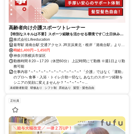
高齢者向け介護スポーツトレーナー
【特別なスキルは不要】スポーツ経験を活かせる環境です〇土日休み＆
残業ほぼなし！
株式会社Lifeeducation
最寄駅 港南台駅 交通アクセス JR京浜東北・根岸「港南台駅」よりバ
スで15分 JR各線・湘南モノレール・成田エクスプレス「大船駅」よ
時給1,400円～1,450円
りバスで15分 ※上記は勤務先のレコードブック横浜上郷へのアクセ
神奈川県横浜市栄区
勤務時間 8:20～17:20（休憩60分） 上記時間にて勤務 ※週1日より勤
スです ※車通勤・バイク通勤・自転車通勤OK
務可能
仕事内容 *～*～*～*～*～*～*～*～*～*～* 「介護」ではなく「運動」
のプロへ 食事・入浴・トイレ介助一切なし あなたのスポーツ経験を
シニアの笑顔に変えませんか？ *～*～*～*～...
未経験者歓迎
研修あり
シフト制
昇給あり
髪型・髪色自由
正社員