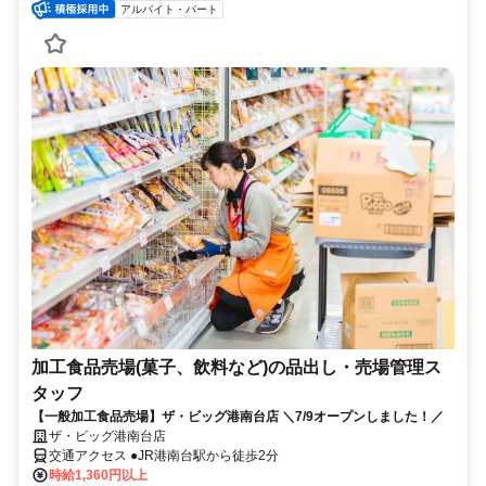
アルバイト・パート
加工食品売場(菓子、飲料など)の品出し・売場管理ス
タッフ
【一般加工食品売場】ザ・ビッグ港南台店 ＼7/9オープンしました！／
ザ・ビッグ港南台店
交通アクセス ●JR港南台駅から徒歩2分
時給1,360円以上