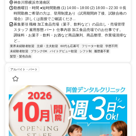
神奈川県横浜市港南区
勤務曜日・時間 ●短時間勤務 (1) 14:00～18:00 (2) 18:00～22:30 ※長
時間勤務ご希望の方は、登用制度あり（試用期間終了後、試験合格の
場合） 詳しくは面接でご確認くださ...
募集要項 職種 加工食品売場（菓子、飲料など）の品出し・売場管理
スタッフ 雇用形態 パート 仕事内容 加工食品売場でのお仕事です。
調味料・お菓子・飲料・お酒など商品陳列、商品整理、作業場清掃な
ど...
業界未経験者歓迎
主婦・主夫歓迎
60代も応募可
フリーター歓迎
学歴不問
未経験者歓迎
ブランクOK
バイトデビュー歓迎
シフト制
履歴書不要
髪型・髪色自由
アルバイト・パート