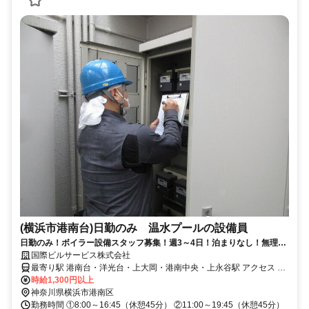
(横浜市港南台)日勤のみ 温水プールの設備員
日勤のみ！ボイラー設備スタッフ募集！週3～4日！泊まりなし！無理な
く続けられるお仕事！ミドル・シニア世代も活躍中！60歳以上のスタッ
国際ビルサービス株式会社
フ活躍中！
最寄り駅 港南台・洋光台・上大岡・港南中央・上永谷駅 アクセス バ
ス停「港南環境センター前」下車、徒歩1分
時給1,300円以上
神奈川県横浜市港南区
勤務時間 ①8:00～16:45（休憩45分） ②11:00～19:45（休憩45分）