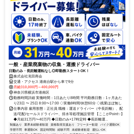
⼀般・産業廃棄物の収集・運搬ドライバー
⽇勤のみ・⻑距離運転なし◎即勤務スタートOK！
株式会社滝田商会
交通・アクセス 港南台駅から車で9分
月給310,000円～400,000円
神奈川県横浜市港南区
勤務時間詳細 実働時間：1日あたり8時間 平均勤務日数：1ヶ月あた
り23日 〜 25日 8:00〜17:00 ◇実働8時間/休憩60分 ◇残業ほぼ無し
仕事内容 雇用形態：正社員 職種：運送ドライバー（中長距離）、配
送/宅配/セールスドライバー、排水等処理施設管理 【ここがPoint✨】
◆⽉給31万円〜40万円 ◆⽇勤のみ×17時定時 ◆⻑距離運...
制服あり
業界未経験者歓迎
資格取得支援あり
フリーター歓迎
バイク通勤OK
学歴不問
車通勤OK
固定時間制
経験不問
未経験者歓迎
週払いOK