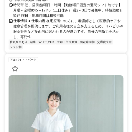
時間帯 朝、昼 勤務曜日・時間 【勤務曜日固定の週間シフト制です】
月曜～金曜8:45～17:45（土日休み） 週2～3日で募集中、時短勤務も
歓迎 曜日・勤務時間は相談可能
仕事情報 ● 仕事内容 在宅療養中の方に、看護師として医療的ケアや
健康管理を提供します。ご利用者様の自立を支えるため、リハビリや
服薬管理など多面的に関われるのが魅力です。自分の判断力を活か
し、専門性...
社員登用あり
副業・WワークOK
主婦・主夫歓迎
固定時間制
交通費支給
シフト制
アルバイト・パート