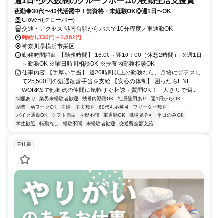
週1日~少人数制のグループホームの夜勤生活支援員
夜勤◆30代〜40代活躍中！無資格・未経験OK◎週1日〜OK
CloveR(クローバー)
交通・アクセス 港南台駅からバスで10分程度／車通勤OK
時給1,330円～1,662円
神奈川県横浜市栄区
勤務時間詳細 【勤務時間】 16:00～翌10：00（休憩2時間） ※週1日
～勤務OK ※曜日時間相談OK ※扶養内勤務相談OK
仕事内容 【手厚い手当】 週20時間以上の勤務なら、月給にプラスし
て25,500円の処遇改善手当を支給 【安心の体制】 困ったらLINE
WORKSで他拠点の仲間に気軽すぐ相談・質問OK！一人きりで悩...
制服あり
業界未経験者歓迎
扶養内勤務OK
社員登用あり
週1日からOK
副業・WワークOK
主婦・主夫歓迎
60代も応募可
フリーター歓迎
バイク通勤OK
シフト自由
学歴不問
車通勤OK
職場見学可
平日のみOK
学生歓迎
転勤なし
経験不問
未経験者歓迎
交通費全額支給
正社員