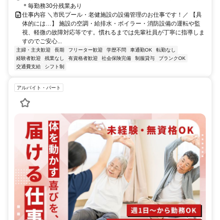
＊毎勤務30分残業あり
仕事内容 ＼市民プール・老健施設の設備管理のお仕事です！／ 【具
体的には…】 施設の空調・給排水・ボイラー・消防設備の運転や監
視、軽微の故障対応等です。慣れるまでは先輩社員が丁寧に指導しま
すのでご安心...
主婦・主夫歓迎
長期
フリーター歓迎
学歴不問
車通勤OK
転勤なし
経験者歓迎
残業なし
有資格者歓迎
社会保険完備
制服貸与
ブランクOK
交通費支給
シフト制
アルバイト・パート