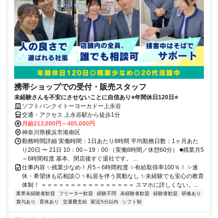
携帯ショップでの受付・販売スタッフ
未経験さんを不安にさせないことに自信あり⭐年間休日120日⭐
ソフトバンクイトーヨーカドー上永谷
交通・アクセス 上永谷駅から徒歩1分
月給213,000円～405,000円
神奈川県横浜市港南区
勤務時間詳細 実働時間：1日あたり8時間 平均勤務日数：1ヶ月あた
り20日 〜 21日 10：00～19：00 （実働8時間／休憩60分） ■残業月5
～6時間程度 基本、閉店後すぐ退社です。 ...
仕事内容 ✨残業少なめ！月5～6時間程度 ✨有給取得率100％！ ✨連
休・希望休も応相談◎ ✨転居を伴う異動なし ✨未経験でも安心の教育
体制！ ＝＝＝＝＝＝＝＝＝＝＝＝＝＝＝＝ スマホに詳しくない。...
業界未経験者歓迎
フリーター歓迎
経験不問
未経験者歓迎
経験者歓迎
研修あり
賞与あり
育休あり
交通費支給
駅近5分以内
シフト制