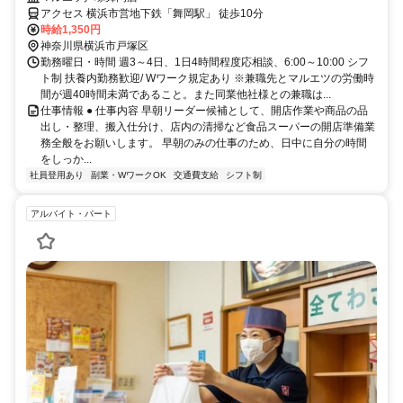
アクセス 横浜市営地下鉄「舞岡駅」 徒歩10分
時給1,350円
神奈川県横浜市戸塚区
勤務曜日・時間 週3～4日、1日4時間程度応相談、6:00～10:00 シフ
ト制 扶養内勤務歓迎/ Wワーク規定あり ※兼職先とマルエツの労働時
間が週40時間未満であること。また同業他社様との兼職は...
仕事情報 ● 仕事内容 早朝リーダー候補として、開店作業や商品の品
出し・整理、搬入仕分け、店内の清掃など食品スーパーの開店準備業
務全般をお願いします。 早朝のみの仕事のため、日中に自分の時間
をしっか...
社員登用あり
副業・WワークOK
交通費支給
シフト制
アルバイト・パート