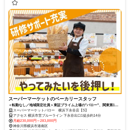
スーパーマーケットのベーカリースタッフ
＜転勤なし／地域限定社員＞東証プライム上場の”バロー”、関東第1号
店でのお仕事！ストア・オブ・ザ・イヤー2026でグランプリに輝いた大
スーパーマーケットバロー 横浜下永谷店【S】
人気店★
アクセス 横浜市営ブルーライン 下永谷出口1徒歩約14分
月給230,000円～283,000円
神奈川県横浜市港南区