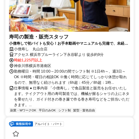
寿司の製造・販売スタッフ
小僧寿しで初バイトも安心！お手本動画やマニュアルも完備で、未経験
の方でもすぐに慣れます◎
小僧寿し 丸山台店
アクセス 横浜市ブルーライン下永谷駅より 徒歩約9分
時給1,225円以上
神奈川県横浜市港南区
勤務曜日・時間 10:00～20:00の間でシフト制 ※1日4h～、週3日～
OK ※時間・曜日の相談OK ※働く時間に応じてしっかり休憩が取れ
るので、無理なく続けられます（6h超：45分／8h超：1時...
仕事情報 ● 仕事内容 「小僧寿し」で食品製造と販売をお任せいたし
ます。テイクアウト用の寿司製造では、機械が握るシャリの上にネタ
を乗せたり、ガイド付きの巻き簾で作る巻き寿司などをご担当いただ
きます。...
副業・WワークOK
平日のみOK
シフト制
髪型・髪色自由
アルバイト・パート