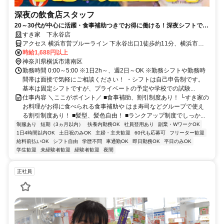
深夜の飲食店スタッフ
20～30代が中心に活躍・食事補助つきでお得に働ける！深夜シフトで稼
ぎませんか◎
すき家 下永谷店
アクセス 横浜市営ブルーライン 下永谷出口1徒歩約11分、横浜市営
ブルーライン 上永谷3番口徒歩約20分、横浜市営ブルーライン 舞岡2
時給1,688円以上
番口徒歩約23分 下永谷駅徒歩11分、環状2号線沿い
神奈川県横浜市港南区
勤務時間 0:00～5:00 ※1日2h～、週2日～OK ※勤務シフトや勤務時
間帯は面接で気軽にご相談ください！ ・シフトは自己申告制です。
基本は固定シフトですが、プライベートの予定や学校での試験...
仕事内容 ＼ここがポイント／ ■食事補助、割引制度あり！ └すき家の
お料理がお得に食べられる食事補助や はま寿司などグループで使え
る割引制度あり！ ■髪型、髪色自由！ ■ランクアップ制度でしっか...
制服あり
短期（3ヵ月以内）
扶養内勤務OK
社員登用あり
副業・WワークOK
1日4時間以内OK
土日祝のみOK
主婦・主夫歓迎
60代も応募可
フリーター歓迎
給料前払いOK
シフト自由
学歴不問
車通勤OK
即日勤務OK
平日のみOK
学生歓迎
未経験者歓迎
経験者歓迎
夜間
正社員