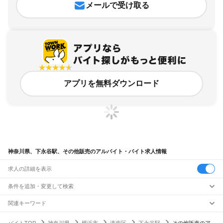
メールで受け取る
アプリを無料ダウンロード
神奈川県、下永谷駅、その他販売のアルバイト・バイト求人情報
求人の詳細を表示
条件を追加・変更して検索
市区町村を追加・変更
関連キーワード
完全在宅ワーク 全国
シール貼り 在宅
現在地周辺
ガチャガチャ
犬カフェ
神奈川県
駅を追加・変更
バイトTOP
神奈川県
横浜市
港南区
下永谷駅
その他販売のア