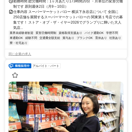
勤務時間 総労働時間：1ヶ月あたり173時間20分 ・月単位の変形労働
制です 原則週休2日（月9～10日）
仕事内容 スーパーマーケットバロー 横浜下永谷店について 全国に
250店舗を展開するスーパーマーケットバローの 関東第１号店での募
集です！ ストア・オブ・ザ・イヤー2026でグランプリに輝いた大人
気店...
業界未経験者歓迎
変形労働時間制
資格取得支援あり
バイク通勤OK
学歴不問
車通勤OK
経験不問
交通費全額支給
賞与あり
ブランクOK
育休あり
社割あり
寮・社宅あり
同じ企業の求人
アルバイト・パート