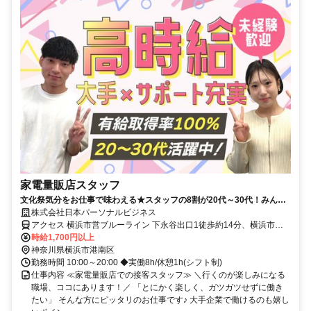
家電量販店スタッフ
文化祭気分をお仕事で味わえる★スタッフの8割が20代～30代！みんな
で協力しながら楽しく働いています♪飲食など接客バイトの経験も活かせ
株式会社日本パーソナルビジネス
ます♪未経験から大手企業に就職するチャンス！
アクセス 横浜市営ブルーライン 下永谷出口1徒歩約14分、横浜市営
ブルーライン 舞岡2番口徒歩約19分、横浜市営ブルーライン 上永谷3
時給1,700円以上
番口徒歩約27分 下永谷駅 徒歩6分
神奈川県横浜市港南区
勤務時間 10:00～20:00 ◆実働8h/休憩1h(シフト制)
仕事内容 ≪家電量販店での接客スタッフ≫ ＼行くのが楽しみになる
職場、ココにあります！／ 「とにかく楽しく、ガツガツせずに働き
たい」 そんな方にピッタリのお仕事です♪ 大手企業で働けるのも嬉し