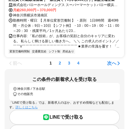
株式会社バローホールディングス スーパーマーケットバロー横浜下
永谷店
月給260,000円～370,000円
神奈川県横浜市港南区
勤務時間・曜日: 【 月単位変形労働制 】 ・原則 1日8時間 週40時
間 ・月公休：9日～10日 【シフト例】 ・10：00～19：00 ・11：00
～20：30 ・残業平均／1ヶ月あたり23...
仕事内容: 「私の技術」が、お客様の笑顔と自分のキャリアに変わ
る。 私らしく輝ける新しい働き方へ。 ＼＼ この求人のポイント／／
￣￣V￣￣￣￣￣￣￣￣￣￣￣￣￣￣￣￣ ■ 業界の常識を覆す！ 「...
変形労働時間制
交通費支給
シフト制
昇給あり
前へ
次へ
1
2
3
4
この条件の新着求人を受け取る
神奈川県 / 下永谷駅
その他販売
「LINEで受け取る」では、新着求人のほか、おすすめ情報なども配信しま
す。
詳しくはこちら
LINEで受け取る