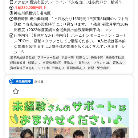
アクセス 横浜市営ブルーライン 下永谷出口1徒歩約17分、横浜市営
ブルーライン 上永谷3番口徒歩約23分、横浜市営ブルーライン 舞岡2
月給230,000円以上
番口徒歩約29分 【重要】地域限定職の配属について：ご自身の自宅
神奈川県横浜市港南区
から片道90分圏内の店舗へ配属となります。本求人の勤務地への配属
勤務時間 総労働時間：1ヶ月あたり165時間 1日実働8時間のシフト制
は確約できませんのでご了承ください。
勤務 ＊各店舗の営業時間により異なります。 ＊残業時間:月平均16時
間程度（2022年度実績※全従業員の総残業時間平均） ＜シ...
仕事内容 【具体的なお仕事内容】 ホームセンターコーナン・コーナ
ンPROの、 店舗スタッフとしてご活躍ください。 ■入社後は基本的
な業務を習得 まずは店舗全体の業務を広く浅く学んでいきます（レ
ジ・S...
業界未経験者歓迎
フリーター歓迎
学歴不問
転勤なし
経験不問
未経験者歓迎
経験者歓迎
残業なし
有資格者歓迎
研修あり
賞与あり
ブランクOK
育休あり
資格取得手当あり
シフト制
社割あり
長期休暇あり
髪型・髪色自由
正社員