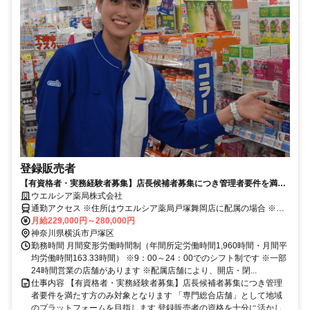
登録販売者
【有資格者・実務経験者募集】店長候補者募集につき管理者要件を満た
す方のみ対象となります
ウエルシア薬局株式会社
通勤アクセス ※住所はウエルシア薬局戸塚舞岡店に配属の場合 ※募
集店舗の配属を保証したものではございませんので予めご了承くださ
月給229,000円～280,000円
い ※配属店舗は上記店舗以外の可能性がございます ※原則、自宅か
神奈川県横浜市戸塚区
ら50km圏内、通勤片道90分圏内の いずれかの店舗への配属・転勤と
勤務時間 月間変形労働時間制（年間所定労働時間1,960時間・月間平
なります(エリア職) ※勤務店舗の指定は出来かねます ■ご希望に応じ
均労働時間163.33時間） ※9：00～24：00でのシフト制です ※一部
て下記勤務区分から選択 も可能です ※社宅制度・赴任手当制度あり
24時間営業の店舗があります ※配属店舗により、開店・閉...
＜リージョナル職＞ 異動の範囲は本拠地とその隣接県または直線距
仕事内容 【有資格者・実務経験者募集】店長候補者募集につき管理
離で概ね100km以内 ＜ナショナル職＞ 全国の店舗への異動あり ※社
者要件を満たす方のみ対象となります 「専門総合店舗」として地域
宅制度・赴任手当制度あり
のプラットフォームを目指します 登録販売者の資格を十分に活かし