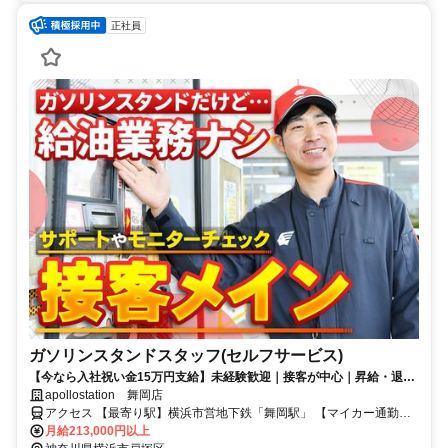
正社員
ガソリンスタンドスタッフ(セルフサービス)
【今なら入社祝い金15万円支給】未経験歓迎｜接客が中心｜昇給・退職
金・各種手当が充実｜乙4資格をお持ちの方必見
apollostation 舞岡店
アクセス 【最寄り駅】横浜市営地下鉄「舞岡駅」 【マイカー通勤
OK】「桜堂」交差点スグ ◎駐車場あり
月給213,000円以上