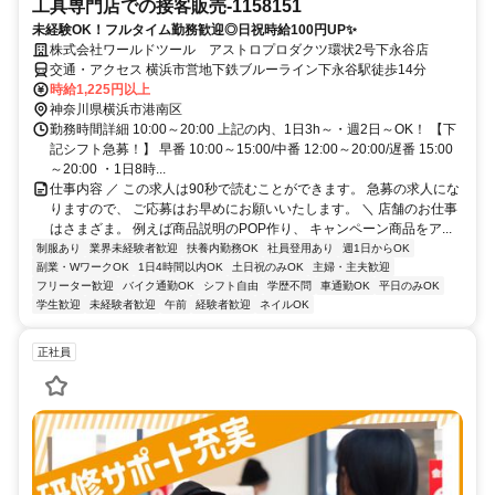
工具専門店での接客販売-1158151
未経験OK！フルタイム勤務歓迎◎日祝時給100円UP✨
株式会社ワールドツール アストロプロダクツ環状2号下永谷店
交通・アクセス 横浜市営地下鉄ブルーライン下永谷駅徒歩14分
時給1,225円以上
神奈川県横浜市港南区
勤務時間詳細 10:00～20:00 上記の内、1日3h～・週2日～OK！ 【下
記シフト急募！】 早番 10:00～15:00/中番 12:00～20:00/遅番 15:00
～20:00 ・1日8時...
仕事内容 ／ この求人は90秒で読むことができます。 急募の求人にな
りますので、 ご応募はお早めにお願いいたします。 ＼ 店舗のお仕事
はさまざま。 例えば商品説明のPOP作り、 キャンペーン商品をア...
制服あり
業界未経験者歓迎
扶養内勤務OK
社員登用あり
週1日からOK
副業・WワークOK
1日4時間以内OK
土日祝のみOK
主婦・主夫歓迎
フリーター歓迎
バイク通勤OK
シフト自由
学歴不問
車通勤OK
平日のみOK
学生歓迎
未経験者歓迎
午前
経験者歓迎
ネイルOK
正社員