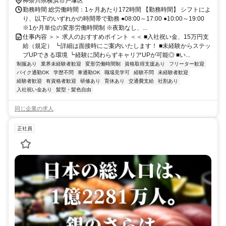
神奈川県横浜市戸塚区
勤務時間 総労働時間：1ヶ月あたり172時間 【勤務時間】 シフトによ
り、以下のいずれかの時間帯で勤務 ●08:00～17:00 ●10:00～19:00
※1か月単位の変形労働時間制 ※夜勤なし、...
仕事内容 ＞＞ 求人のおすすめポイント ＜＜ ■入社祝い金、15万円支
給（規定） ┗詳細は面接時にご案内いたします！ ■未経験からステッ
プUPできる環境 ┗経験に関わらずキャリアUPが可能◎ ■い...
制服あり
業界未経験者歓迎
変形労働時間制
資格取得支援あり
フリーター歓迎
バイク通勤OK
学歴不問
車通勤OK
職場見学可
経験不問
未経験者歓迎
経験者歓迎
有資格者歓迎
研修あり
育休あり
交通費支給
社割あり
入社祝い金あり
髪型・髪色自由
同じ企業の求人
正社員