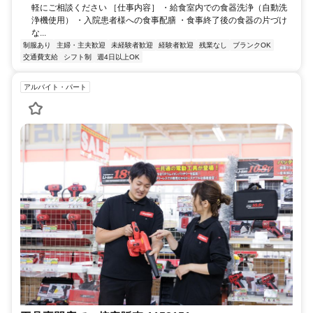
軽にご相談ください ［仕事内容］ ・給食室内での食器洗浄（自動洗
浄機使用） ・入院患者様への食事配膳 ・食事終了後の食器の片づけ
な...
制服あり
主婦・主夫歓迎
未経験者歓迎
経験者歓迎
残業なし
ブランクOK
交通費支給
シフト制
週4日以上OK
アルバイト・パート