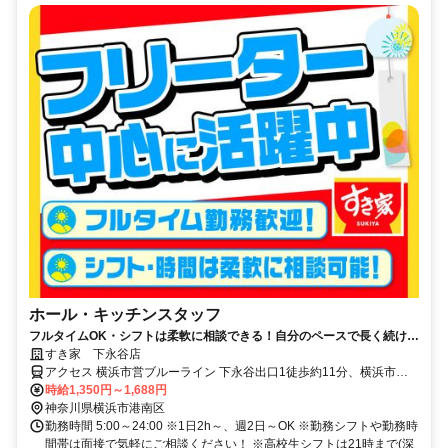
ホール・キッチンスタッフ
フルタイムOK・シフトは柔軟に相談できる！自分のペースで長く続けら
れる職場です◎
すき家 下永谷店
アクセス 横浜市営ブルーライン 下永谷出口1徒歩約11分、横浜市営
ブルーライン 上永谷3番口徒歩約20分、横浜市営ブルーライン 舞岡2
時給1,350円～1,688円
番口徒歩約23分 下永谷駅徒歩11分、環状2号線沿い
神奈川県横浜市港南区
勤務時間 5:00～24:00 ※1日2h～、週2日～OK ※勤務シフトや勤務時
間帯は面接で気軽にご相談ください！ ※高校生シフトは21時まで(深