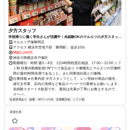
夕方スタッフ
学校帰りに働く学生さんが活躍中！未経験OKのマルエツの夕方スタッフ
（パート・アルバイト）求人
マルエツ戸塚舞岡店
アクセス 横浜市営地下鉄「舞岡駅」 徒歩10分
時給1,280円
神奈川県横浜市戸塚区
勤務曜日・時間 週3～4日、1日4時間程度応相談、17:00～22:00 シフ
ト制 扶養内勤務歓迎/ Wワーク規定あり ※兼職先とマルエツの労働時
間が週40時間未満であること。また同業他社様との兼職...
仕事情報 ● 仕事内容 夕方スタッフとして、レジ登録や商品の補充、
値引き作業、店内の清掃など食品スーパーでの業務をお願いします。
未経験スタート大歓迎です。 最初は先輩が丁寧にお教えするので、
スーパ...
社員登用あり
副業・WワークOK
交通費支給
シフト制
派遣社員