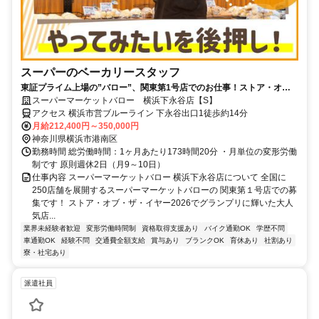
スーパーのベーカリースタッフ
東証プライム上場の”バロー”、関東第1号店でのお仕事！ストア・オ
ブ・ザ・イヤー2026でグランプリに輝いた大人気店★
スーパーマーケットバロー 横浜下永谷店【S】
アクセス 横浜市営ブルーライン 下永谷出口1徒歩約14分
月給212,400円～350,000円
神奈川県横浜市港南区
勤務時間 総労働時間：1ヶ月あたり173時間20分 ・月単位の変形労働
制です 原則週休2日（月9～10日）
仕事内容 スーパーマーケットバロー 横浜下永谷店について 全国に
250店舗を展開するスーパーマーケットバローの 関東第１号店での募
集です！ ストア・オブ・ザ・イヤー2026でグランプリに輝いた大人
気店...
業界未経験者歓迎
変形労働時間制
資格取得支援あり
バイク通勤OK
学歴不問
車通勤OK
経験不問
交通費全額支給
賞与あり
ブランクOK
育休あり
社割あり
寮・社宅あり
派遣社員