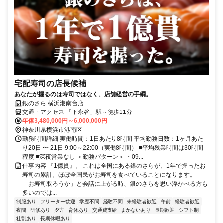
宅配寿司の店長候補
あなたが握るのは寿司ではなく、店舗経営の手綱。
銀のさら 横浜港南台店
交通・アクセス 「下永谷」駅～徒歩11分
年俸3,480,000円～6,000,000円
神奈川県横浜市港南区
勤務時間詳細 実働時間：1日あたり8時間 平均勤務日数：1ヶ月あた
り20日 〜 21日 9:00～22:00（実働8時間） ■平均残業時間は30時間
程度 ■深夜営業なし ＜勤務パターン＞ ・09...
仕事内容 『1億貫』。 これは全国にある銀のさらが、1年で握ったお
寿司の累計。ほぼ全国民がお寿司を食べていることになります。
「お寿司取ろうか」と会話に上がる時、銀のさらを思い浮かべる方も
多いのでは...
制服あり
フリーター歓迎
学歴不問
経験不問
未経験者歓迎
午前
経験者歓迎
夜間
研修あり
夕方
育休あり
交通費支給
まかないあり
長期歓迎
シフト制
社割あり
長期休暇あり