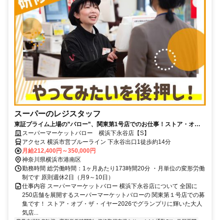
スーパーのレジスタッフ
東証プライム上場の”バロー”、関東第1号店でのお仕事！ストア・オ
ブ・ザ・イヤー2026でグランプリに輝いた大人気店★
スーパーマーケットバロー 横浜下永谷店【S】
アクセス 横浜市営ブルーライン 下永谷出口1徒歩約14分
月給212,400円～350,000円
神奈川県横浜市港南区
勤務時間 総労働時間：1ヶ月あたり173時間20分 ・月単位の変形労働
制です 原則週休2日（月9～10日）
仕事内容 スーパーマーケットバロー 横浜下永谷店について 全国に
250店舗を展開するスーパーマーケットバローの 関東第１号店での募
集です！ ストア・オブ・ザ・イヤー2026でグランプリに輝いた大人
気店...