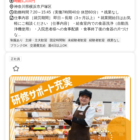
時給1,310円
神奈川県横浜市戸塚区
勤務時間 7:20～15:45（実働7時間40分 休憩60分）＊残業なし
仕事内容 ［就労期間］ 即日～長期（3ヶ月以上）＊就業開始日はお気
軽にご相談ください ［仕事内容］ ・給食室内での食器洗浄（自動洗
浄機使用） ・入院患者様への食事配膳 ・食事終了後の食器の片づけ
な...
制服あり
主婦・主夫歓迎
固定時間制
未経験者歓迎
経験者歓迎
残業なし
ブランクOK
交通費支給
週4日以上OK
正社員