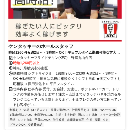
ケンタッキーのホールスタッフ
時給1260円★週2日～・3時間～OK！平日フルタイム勤務可能な方大歓
迎♪
ケンタッキーフライドチキン(KFC) 野庭丸山台店
時給1,260円以上
神奈川県横浜市港南区
勤務時間 シフトサイクル：1週間 9:00～23:00 ★週2日～・3時間～
OK ★勤務時間・曜日は気軽に相談ＯＫ！シフト自由 ★固定シフトも
応相談 ＜採用強化中＞ 平日フルタイム
仕事内容 仕事内容 受付、お会計、お渡し、ポテトやバーガー、ドリ
ンクの準備をお任せします！注文～会計までがタッチパネル式のセル
フレジになっている店舗もあります。セルフレジの使い方に困ってい
るお客様がい...
制服あり
短期（3ヵ月以内）
扶養内勤務OK
社員登用あり
副業・WワークOK
1日4時間以内OK
土日祝のみOK
主婦・主夫歓迎
週1シフト提出
フリーター歓迎
早朝
シフト自由
平日のみOK
学生歓迎
未経験者歓迎
午前
夜間
夕方
ブランクOK
交通費支給