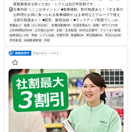
夜勤務発生を防ぐため) ・シフトは自己申告制です。 ...
仕事内容 ＼ここがポイント／ ■食事補助、割引制度あり！ └すき家の
お料理がお得に食べられる食事補助や はま寿司などグループで使え
る割引制度あり！ ■髪型、髪色自由！ ■ランクアップ制度でしっか...
制服あり
短期（3ヵ月以内）
扶養内勤務OK
社員登用あり
副業・WワークOK
1日4時間以内OK
土日祝のみOK
主婦・主夫歓迎
60代も応募可
フリーター歓迎
給料前払いOK
早朝
シフト自由
学歴不問
車通勤OK
即日勤務OK
平日のみOK
学生歓迎
未経験者歓迎
午前
アルバイト・パート