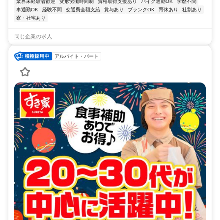
業界未経験者歓迎
変形労働時間制
資格取得支援あり
バイク通勤OK
学歴不問
車通勤OK
経験不問
交通費全額支給
賞与あり
ブランクOK
育休あり
社割あり
寮・社宅あり
同じ企業の求人
アルバイト・パート