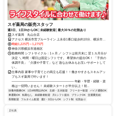
スギ薬局の販売スタッフ
週3日、1日3hからOK│未経験歓迎│最大30％の社割あり
スギ薬局 丸山台店
アクセス 横浜市営ブルーライン 上永谷1番口徒歩約10分、横浜市営
ブルーライン 下永谷出口1徒歩約15分、横浜市営ブルーライン 舞岡2
時給1,225円～1,275円
番口徒歩約23分
神奈川県横浜市港南区
勤務時間 シフトサイクル：1ヶ月 ／ シフトは前月末に 翌１カ月分が
決定 ＼ 時間・曜日は固定シフトです。 希望休の提出OK！ 「子供の
体調不良」「介護や子育て」など 急なお休みもお互いサポートして
い...
仕事内容 家事や子育てとの両立も応援！！働きやすさもスキルアッ
プもスギ薬局で叶います！
―――――――――――――――――――― 年齢・学歴・経験・資
格は一切問いません！ 未経験スタートが半分以上！初...
扶養内勤務OK
1日4時間以内OK
主婦・主夫歓迎
フリーター歓迎
バイク通勤OK
車通勤OK
転勤なし
未経験者歓迎
月1シフト提出
ブランクOK
交通費支給
長期歓迎
フルタイム歓迎
週2・3日からOK
シフト制
社割あり
正社員