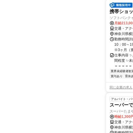
携帯ショ
ソフトバンク
月給213,0
交通・アク
神奈川県横
勤務時間詳細
10：00～
※3ヶ月（更
仕事内容 
間程度 ✨
＝＝＝＝＝＝
業界未経験者歓
賞与あり
育休
同じ企業の求人
アルバイト・パ
スーパーで
スーパーたまや野
時給1,30
交通・アク
神奈川県横
勤務時間詳細 