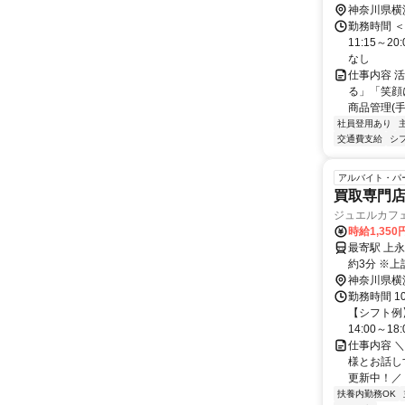
徒歩３分
神奈川県横
勤務時間 ＜
11:15～
なし
仕事内容 
る」「笑顔
商品管理(手
社員登用あり
交通費支給
シ
アルバイト・パ
買取専門
ジュエルカフェ
時給1,350
最寄駅 上永谷駅 交通アクセス 横浜市営地下鉄ブルーラ
約3
神奈川県横
勤務時間 1
【シフト例
14:00～18:0
仕事内容 
様とお話し
更新中！／ 
扶養内勤務OK