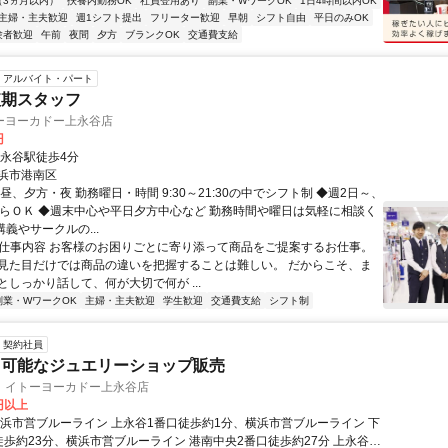
（3ヵ月以内）
扶養内勤務OK
社員登用あり
副業・WワークOK
1日4時間以内OK
主婦・主夫歓迎
週1シフト提出
フリーター歓迎
早朝
シフト自由
平日のみOK
験者歓迎
午前
夜間
夕方
ブランクOK
交通費支給
アルバイト・パート
短期スタッフ
ーヨーカドー上永谷店
円
上永谷駅徒歩4分
浜市港南区
昼、夕方・夜 勤務曜日・時間 9:30～21:30の中でシフト制 ◆週2日～、
からＯＫ ◆週末中心や平日夕方中心など 勤務時間や曜日は気軽に相談く
講義やサークルの...
● 仕事内容 お客様のお困りごとに寄り添って商品をご提案するお仕事。
見た目だけでは商品の違いを把握することは難しい。 だからこそ、ま
としっかり話して、何が大切で何が ...
副業・WワークOK
主婦・主夫歓迎
学生歓迎
交通費支給
シフト制
契約社員
も可能なジュエリーショップ販売
 イトーヨーカドー上永谷店
0円以上
横浜市営ブルーライン 上永谷1番口徒歩約1分、横浜市営ブルーライン 下
徒歩約23分、横浜市営ブルーライン 港南中央2番口徒歩約27分 上永谷駅