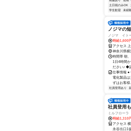
制服あり
短期
土日祝のみOK
学生歓迎
未経
ノジマの
ノジマ イト
時給1,600
アクセス 
神奈川県横
時間帯 朝、
1日4時間
ださい♪ ◆
仕事情報 
電化製品は
ずはお客様
社員登用あり
社員登用
ミルフローラ
時給1,31
アクセス 
永谷出口1