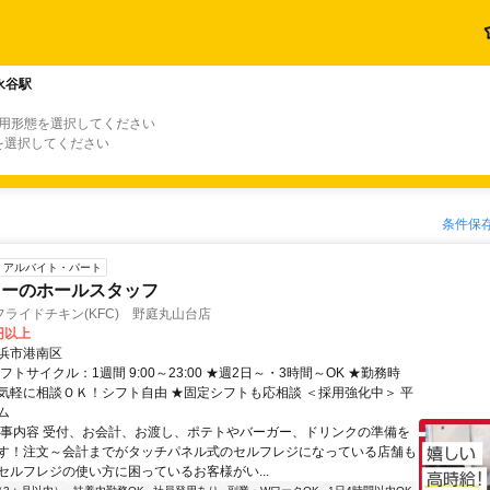
永谷駅
雇用形態を選択してください
を選択してください
条件保
アルバイト・パート
キーのホールスタッフ
ライドチキン(KFC) 野庭丸山台店
0円以上
浜市港南区
フトサイクル：1週間 9:00～23:00 ★週2日～・3時間～OK ★勤務時
気軽に相談ＯＫ！シフト自由 ★固定シフトも応相談 ＜採用強化中＞ 平
ム
仕事内容 受付、お会計、お渡し、ポテトやバーガー、ドリンクの準備を
す！注文～会計までがタッチパネル式のセルフレジになっている店舗も
セルフレジの使い方に困っているお客様がい...