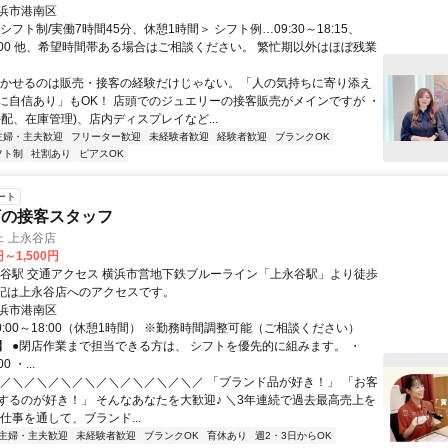
浜市港南区
シフト制/実働7時間45分、休憩1時間＞ シフト例…09:30～18:15、
20:00 他、希望時間帯ある場合はご相談ください。 繁忙期以外はほぼ残業
活かせるのは販売・接客の経験だけじゃない。「人の気持ちに寄り添え
に自信あり」もOK！ 店頭でのジュエリーの接客販売がメインですが ・
配、在庫管理)、店内ディスプレイなど...
主婦・主夫歓迎
フリーター歓迎
未経験者歓迎
経験者歓迎
ブランクOK
フト制
社割あり
ピアスOK
ート
店の接客スタッフ
 上永谷店
円～1,500円
イン「上永谷駅」より徒歩
分 ※上記は上永谷店へのアクセスです。
浜市港南区
0:00～18:00（休憩1時間） ※勤務時間調整可能（ご相談ください）
】 ●閉店作業まで担当できる方は、 シフトを優先的に組みます。 ・
0 ・...
＼／＼／＼／＼／＼／＼／＼／＼／＼／ 「ブランド品が好き！」 「お客
するのが好き！」 そんなあなたを大歓迎♪ ＼3年連続で過去最高売上を
仕事を通して、ブランド...
主婦・主夫歓迎
未経験者歓迎
ブランクOK
育休あり
週2・3日からOK