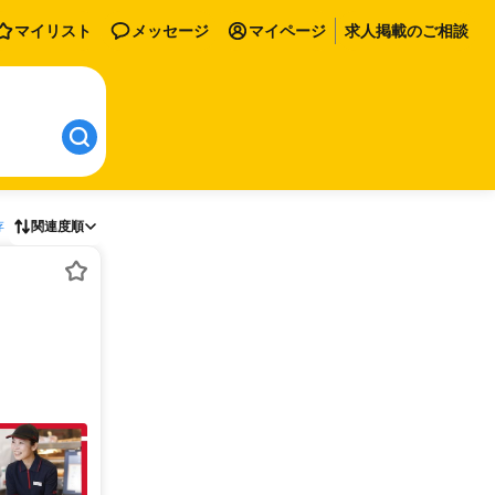
マイリスト
メッセージ
マイページ
求人掲載のご相談
存
関連度順