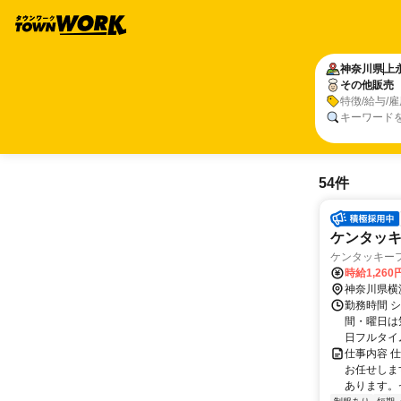
神奈川県
上
その他販売
特徴/給与/
キーワード
54件
ケンタッ
ケンタッキーフ
時給1,26
神奈川県横
勤務時間 シ
間・曜日は
日フルタイ
仕事内容 
お任せしま
あります。