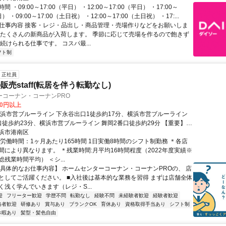
 ・09:00～17:00（平日） ・12:00～17:00（平日） ・17:00～
日） ・09:00～17:00（土日祝） ・12:00～17:00（土日祝） ・17:...
● 仕事内容 接客・レジ・品出し・商品管理・売場作りなどをお願いしま
、たくさんの新商品が入荷します。 季節に応じて売場を作るので飽きず
続けられる仕事です。 コスパ最...
フト制
正社員
売staff(転居を伴う転勤なし)
ーコーナン・コーナンPRO
00円以上
横浜市営ブルーライン 下永谷出口1徒歩約17分、横浜市営ブルーライン
口徒歩約23分、横浜市営ブルーライン 舞岡2番口徒歩約29分 【重要】地
配属について：ご自身の自宅から片道90分圏内の店舗へ配属となりま
浜市港南区
の勤務地への配属は確約できませんのでご了承ください。
総労働時間：1ヶ月あたり165時間 1日実働8時間のシフト制勤務 ＊各店
間により異なります。 ＊残業時間:月平均16時間程度（2022年度実績※
残業時間平均） ＜シ...
【具体的なお仕事内容】 ホームセンターコーナン・コーナンPROの、 店
としてご活躍ください。 ■入社後は基本的な業務を習得 まずは店舗全体
く浅く学んでいきます（レジ・S...
迎
フリーター歓迎
学歴不問
転勤なし
経験不問
未経験者歓迎
経験者歓迎
格者歓迎
研修あり
賞与あり
ブランクOK
育休あり
資格取得手当あり
シフト制
休暇あり
髪型・髪色自由