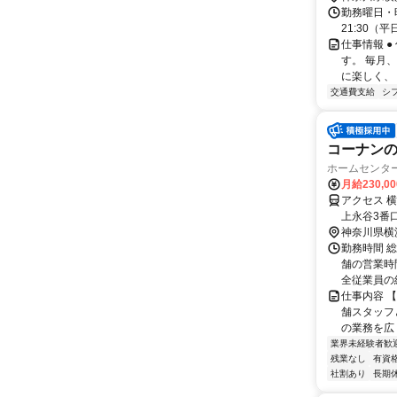
勤務曜日・時間
21:30（平
仕事情報 
す。 毎月
に楽しく、 
交通費支給
シ
コーナンの販
ホームセンタ
月給230,0
アクセス 
上永谷3番
域限定職の
神奈川県横
す。本求人
勤務時間 
舗の営業時
全従業員の総
仕事内容 
舗スタッフ
の業務を広
業界未経験者歓
残業なし
有資
社割あり
長期