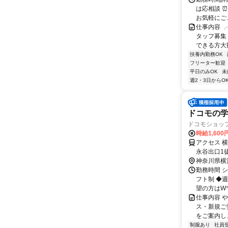
は応相談 ⏰
お気軽にご..
仕事内容 
タッフ募集
できる方大歓
扶養内勤務OK
フリーター歓迎
平日のみOK
未
週2・3日からO
ドコモの学
ドコモショッ
時給1,600
アクセス 
永谷出口1
神奈川県横
勤務時間 シ
フト制 ◆週
望の方はWワー
仕事内容 
ス・新規ご
をご案内しま
制服あり
社員