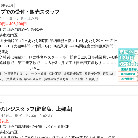
契約社員
ップでの受付・販売スタッフ
イトーヨーカドー上永谷
00円～405,000円
セス 上永谷駅から徒歩1分
浜市港南区
 実働時間：1日あたり8時間 平均勤務日数：1ヶ月あたり20日 〜 21日
19：00 （実働8時間／休憩60分） ■残業月5～6時間程度 契約更新期間：
新あ...
✨入社後は先輩と一緒に接客をスタート ✨年間休日120日 ✨残業月5～6時
未経験歓迎！第二新卒歓迎！ ✨入社3ヶ月で正社員登用実績あり ＝＝＝＝
＝＝＝＝＝＝ 「いき...
迎
社員登用あり
フリーター歓迎
経験不問
未経験者歓迎
経験者歓迎
研修あり
あり
交通費支給
駅近5分以内
資格取得手当あり
シフト制
社割あり
ート
のレジスタッフ(野庭店、上郷店)
庭店 (株)K PLIZE NEXUS
0円以上
セス 上永谷駅徒歩22分/車・バイク通勤OK
浜市港南区
募集曜日；①(木)17:00〜20:00 ②(金)17:00〜20:00 ※他曜日、時間