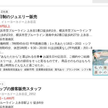
正社員
日制のジュエリー販売
 イトーヨーカドー上永谷店
00円以上
横浜市営ブルーライン 上永谷1番口徒歩約1分、横浜市営ブルーライン 下
徒歩約23分、横浜市営ブルーライン 港南中央2番口徒歩約27分 上永谷駅
浜市港南区
働時間：7時間45分/日 平均勤務日数：1ヶ月あたり18日～20日 ＜シフ
時間45分、休憩1時間＞ 9:30～20:00 ※ほぼ残業なし(平均残業：月0～8
..
◆“あなただから”と選ばれる仕事◆ お誕生日や記念日、ご婚約やご結婚
ュエリーは、人生の節目をそっと彩るものです。 商品そのものはもちろ
選ぶ時間をどんな人と過ごせたか。 ...
迎
資格取得支援あり
経験不問
交通費全額支給
賞与あり
ブランクOK
シフト制
ート
ョップの接客販売スタッフ
ヨーカドー上永谷店_2852
円～1,495円
ブルーライン 上永谷駅より 徒歩6分
浜市港南区