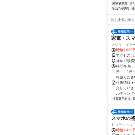
経験者歓迎
月
駅近5分以内
週
同じ企業の求人
家電・ス
ノジマ イト
時給1,600
アクセス 
神奈川県横
時間帯 朝、
日～、1日
相談ください
仕事情報 
介していき
ルティングセ
社員登用あり
スマホの
ドコモショッ
時給1,450