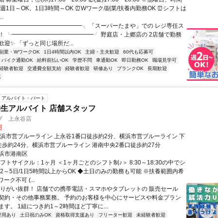
週1日～OK、1日3時間～OK ⏰Wワーク/副業/扶養内勤務OK ⏰シフトは
.
╭━━━━━━━━━━━━━━╮ 「スーパーたまや」での レジ専任ス
！ ╰━━━━━━━━━━━━━━╯ 野庭店・上郷店の 2店舗で勤務
迎✨ 「ずっと同じ場所だ...
副業・WワークOK
1日4時間以内OK
主婦・主夫歓迎
60代も応募可
バイク通勤OK
給料前払いOK
学歴不問
車通勤OK
即日勤務OK
職場見学可
経験者歓迎
交通費全額支給
経験者歓迎
研修あり
ブランクOK
長期歓迎
K
アルバイト・パート
生アルバイト 店舗スタッフ
プ 上永谷店
円
横浜市営ブルーライン 上永谷1番口徒歩約2分、横浜市営ブルーライン 下
徒歩約24分、横浜市営ブルーライン 港南中央2番口徒歩約27分
浜市港南区
フトサイクル：1ヶ月 ＜1ヶ月ごとのシフト制♪＞ 8:30～18:30の中でシ
2～5日/1日5時間以上からOK ◆土日のみの勤務も可能 ※扶養範囲内希
ク不可 (...
やりがい抜群！ 店舗での携帯電話・スマホやタブレットの 販売セール
契約・その他事務業務。 予約のお客様を中心にサービスや料金プラン
す。 1組につき約1～2時間ほど丁寧に...
登用あり
土日祝のみOK
資格取得支援あり
フリーター歓迎
未経験者歓迎