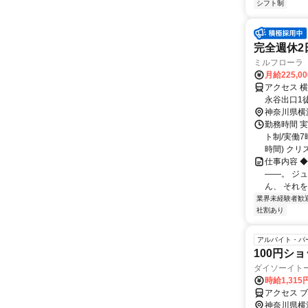
シフト制
完全週休2
ミルフローラ
月給225,0
アクセス 
永谷出口1
徒歩３分
神奈川県横
勤務時間 実
ト制/実働7
時間) クリス.
仕事内容 
――。 ジ
ん、 それを
業界未経験者歓
社割あり
アルバイト・パ
100円シ
ダイソーイトー
時給1,315
アクセス 
神奈川県横