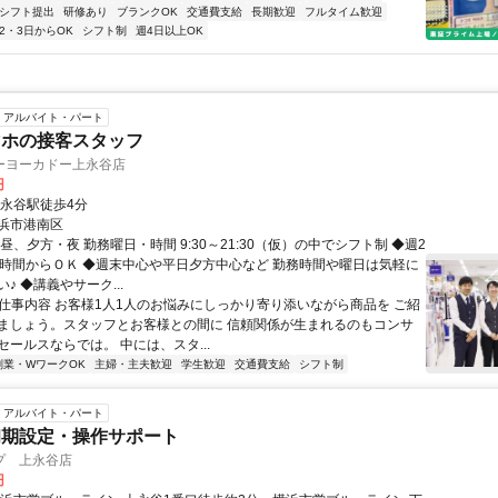
1シフト提出
研修あり
ブランクOK
交通費支給
長期歓迎
フルタイム歓迎
2・3日からOK
シフト制
週4日以上OK
アルバイト・パート
マホの接客スタッフ
ーヨーカドー上永谷店
円
上永谷駅徒歩4分
浜市港南区
昼、夕方・夜 勤務曜日・時間 9:30～21:30（仮）の中でシフト制 ◆週2
4時間からＯＫ ◆週末中心や平日夕方中心など 勤務時間や曜日は気軽に
♪ ◆講義やサーク...
● 仕事内容 お客様1人1人のお悩みにしっかり寄り添いながら商品を ご紹
ましょう。スタッフとお客様との間に 信頼関係が生まれるのもコンサ
ールスならでは。 中には、スタ...
副業・WワークOK
主婦・主夫歓迎
学生歓迎
交通費支給
シフト制
アルバイト・パート
初期設定・操作サポート
プ 上永谷店
円