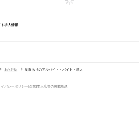
イト求人情報
辺
ガチャガチャ
犬カフェ
上永谷駅
制服ありのアルバイト・バイト・求人
子区
金沢区
港北区
戸塚区
港南区
旭区
緑区
瀬谷区
栄区
泉区
青葉区
都筑区
駅
平塚駅
大磯駅
二宮駅
国府津駅
鴨宮駅
小田原駅
早川駅
根府川駅
真鶴駅
湯河原駅
ライバシーポリシー
[企業]求人広告の掲載相談
区
場
精肉・鮮魚加工
給食調理
パン屋（ベーカリー）
フードカウンター販売員
バー（BAR）・
蔵小杉駅
武蔵中原駅
武蔵新城駅
武蔵溝ノ口駅
津田山駅
久地駅
宿河原駅
登戸駅
中野島駅
稲田堤
・髪色自由
ひげOK
ネイルOK
ピアスOK
履歴書不要
オープニングスタッフ
留学生・外国人活躍
駅
海芝浦駅
安善駅
大川駅
武蔵白石駅
浜川崎駅
昭和駅
扇町駅
）
崎市
逗子市
三浦市
秦野市
厚木市
大和市
伊勢原市
海老名市
座間市
南足柄市
綾瀬市
三浦郡
高座郡
トセールス
コンビニ
フードカウンター販売員
アパレル
家電量販店・携帯販売（携帯ショップ
日からOK
週4日以上OK
時間や曜日が選べる・シフト自由
固定時間・固定シフト制
シフト制
中山駅
十日市場駅
長津田駅
古淵駅
淵野辺駅
矢部駅
相模原駅
橋本駅
アミューズメントスタッフ
パチンコ・スロット
その他旅行・レジャー・イベント
の仕事
深夜の仕事
1日4時間以内OK
フルタイム歓迎
残業なし