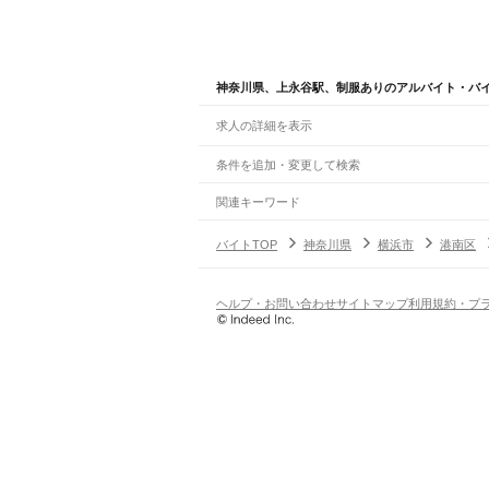
神奈川県、上永谷駅、制服ありのアルバイト・バ
求人の詳細を表示
条件を追加・変更して検索
市区町村を追加・変更
関連キーワード
完全在宅ワーク 全国
シール貼り 在宅
現在地周
神奈川県
駅を追加・変更
バイトTOP
神奈川県
横浜市
港南区
神奈川県
すべて
横浜市
すべて
職種を追加・変更
JR東海道本線(東京～熱海)
鶴見区
神奈川区
西区
中区
南区
保土ケ谷区
磯
川崎駅
横浜駅
戸塚駅
大船駅
藤沢駅
辻堂駅
茅ケ崎
飲食・フードサービス
ヘルプ・お問い合わせ
サイトマップ
利用規約・プ
川崎市
すべて
特徴を追加・変更
飲食・フードサービス
すべて
JR南武線
川崎区
幸区
中原区
高津区
多摩区
宮前区
麻生
ホールスタッフ
キッチンスタッフ
皿洗い・洗い
人気
川崎駅
尻手駅
矢向駅
鹿島田駅
平間駅
向河原駅
武
雇用形態を追加・変更
飲食店（店長・マネージャー）
相模原市
すべて
日払いOK
高校生歓迎
学生歓迎
深夜の仕事
髪型
営業・販売
JR鶴見線
緑区
中央区
南区
勤務期間
アルバイト・パート
都道府県を変更
鶴見駅
国道駅
鶴見小野駅
弁天橋駅
浅野駅
新芝浦
営業・販売
すべて
短期
正社員
単発・1日OK
長期
期間限定（春夏冬休み等
横須賀市
平塚市
鎌倉市
藤沢市
小田原市
茅ヶ
営業
テレフォンアポインター（テレアポ）
ルー
シフト
契約社員
JR横浜線
旅行・レジャー・イベント
土日祝のみOK
派遣社員
平日のみOK
週1日からOK
週2・3
東神奈川駅
大口駅
菊名駅
新横浜駅
小机駅
鴨居駅
旅行・レジャー・イベント
すべて
変形労働時間制
業務委託
ホテルスタッフ（フロント等）
レジャー施設・
働く時間
JR根岸線
倉庫・物流管理
早朝・朝の仕事
昼の仕事
夕方からの仕事
夜から