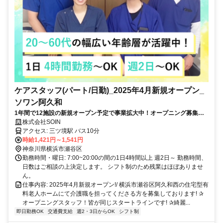
ケアスタッフ(パート/日勤)_2025年4月新規オープン_
ソワン阿久和
1年間で12施設の新規オープン予定で事業拡大中！オープニング募集で
す！
株式会社SOIN
アクセス: 三ツ境駅 バス10分
時給1,421円～1,541円
神奈川県横浜市瀬谷区
勤務時間・曜日: 7:00~20:00の間の1日4時間以上 週2日～ 勤務時間、
日数はご相談の上決定します。 シフト制のため残業はほぼありませ
ん。
仕事内容: 2025年4月新規オープン!/ 横浜市瀬谷区阿久和西の住宅型有
料老人ホームにて介護職を担ってくださる方を募集しております! ✰
オープニングスタッフ！皆が同じスタートラインです! ✰綺麗...
即日勤務OK
交通費支給
週2・3日からOK
シフト制