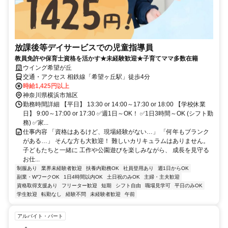
放課後等デイサービスでの児童指導員
教員免許や保育士資格を活かす★未経験歓迎★子育てママ多数在籍
ウイング希望が丘
交通・アクセス 相鉄線「希望ヶ丘駅」徒歩4分
時給1,425円以上
神奈川県横浜市旭区
勤務時間詳細 【平日】 13:30 or 14:00～17:30 or 18:00 【学校休業
日】 9:00～17:00 or 17:30 ✅週1日～OK！ ✅1日3時間～OK (シフト勤
務) ✅家...
仕事内容 「資格はあるけど、現場経験がない…」 「何年もブランク
がある…」 そんな方も大歓迎！ 難しいカリキュラムはありません。
子どもたちと一緒に 工作や公園遊びを楽しみながら、 成長を見守る
お仕...
制服あり
業界未経験者歓迎
扶養内勤務OK
社員登用あり
週1日からOK
副業・WワークOK
1日4時間以内OK
土日祝のみOK
主婦・主夫歓迎
資格取得支援あり
フリーター歓迎
短期
シフト自由
職場見学可
平日のみOK
学生歓迎
転勤なし
経験不問
未経験者歓迎
午前
アルバイト・パート