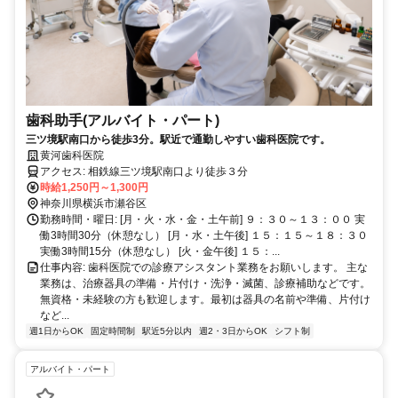
歯科助手(アルバイト・パート)
三ツ境駅南口から徒歩3分。駅近で通勤しやすい歯科医院です。
黄河歯科医院
アクセス: 相鉄線三ツ境駅南口より徒歩３分
時給1,250円～1,300円
神奈川県横浜市瀬谷区
勤務時間・曜日: [月・火・水・金・土午前] ９：３０～１３：００ 実
働3時間30分（休憩なし） [月・水・土午後] １５：１５～１８：３０
実働3時間15分（休憩なし） [火・金午後] １５：...
仕事内容: 歯科医院での診療アシスタント業務をお願いします。 主な
業務は、治療器具の準備・片付け・洗浄・滅菌、診療補助などです。
無資格・未経験の方も歓迎します。最初は器具の名前や準備、片付け
など...
週1日からOK
固定時間制
駅近5分以内
週2・3日からOK
シフト制
アルバイト・パート