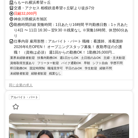
らもーれ横浜希望ヶ丘
交通・アクセス 相模鉄道希望ヶ丘駅より徒歩7分
日給32,000円
神奈川県横浜市旭区
勤務時間詳細 実働時間：1日あたり16時間 平均勤務日数：1ヶ月あた
り4日 〜 11日 16:30～翌9:30 ※残業なし ※実働16時間、休憩60分あ
り
仕事内容 雇用形態：アルバイト・パート 職種：看護師、准看護師
2026年6月OPEN！ オープニングスタッフ募集！ 夜勤専従の介護
職！ （資格は必須） 週1回からの勤務OK！ 1勤務26,000円...
業界未経験者歓迎
扶養内勤務OK
週1日からOK
土日祝のみOK
主婦・主夫歓迎
資格取得支援あり
フリーター歓迎
バイク通勤OK
早朝
シフト自由
学歴不問
即日勤務OK
固定時間制
職場見学可
平日のみOK
学生歓迎
経験不問
未経験者歓迎
経験者歓迎
残業なし
同じ企業の求人
アルバイト・パート