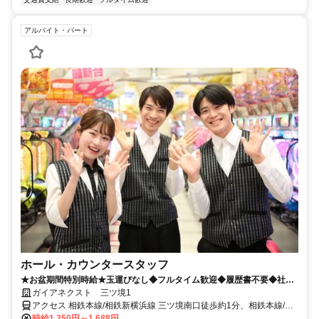
アルバイト・パート
ホール・カウンタースタッフ
★お盆期間特別時給★玉運びなし◆フルタイム歓迎◆履歴書不要◆社員
登用あり
ガイアネクスト 三ツ境1
アクセス 相鉄本線/相鉄新横浜線 三ツ境南口徒歩約1分、相鉄本線/相
鉄新横浜線 希望ヶ丘南口徒歩約18分、相鉄本線/相鉄新横浜線 瀬谷北
時給1,350円～1,688円