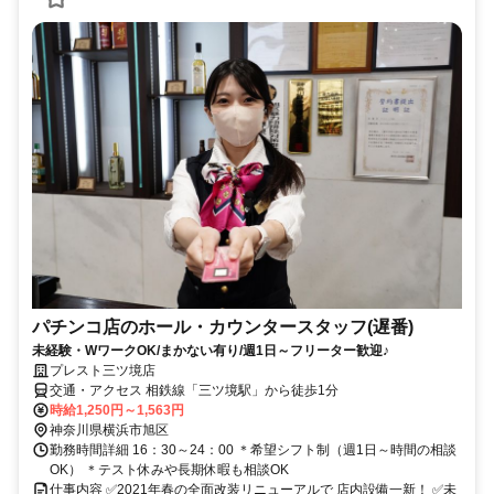
パチンコ店のホール・カウンタースタッフ(遅番)
未経験・WワークOK/まかない有り/週1日～フリーター歓迎♪
プレスト三ツ境店
交通・アクセス 相鉄線「三ツ境駅」から徒歩1分
時給1,250円～1,563円
神奈川県横浜市旭区
勤務時間詳細 16：30～24：00 ＊希望シフト制（週1日～時間の相談
OK） ＊テスト休みや長期休暇も相談OK
仕事内容 ✅2021年春の全面改装リニューアルで 店内設備一新！ ✅未