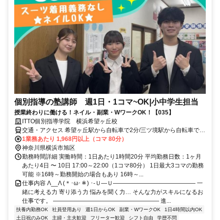
個別指導の塾講師 週1日・1コマ~OK|小中学生担当
授業終わりに働ける！ネイル・副業・WワークOK！【035】
ITTO個別指導学院 横浜希望ヶ丘校
交通・アクセス 希望ヶ丘駅から自転車で2分/三ツ境駅から自転車で4
分/二俣川駅から自転車で6分 自転車通勤OK/バイク・車通勤応相談
1業務あたり 1,968円以上（コマ 80分）
神奈川県横浜市旭区
勤務時間詳細 実働時間：1日あたり1時間20分 平均勤務日数：1ヶ月
あたり4日 〜 10日 17:00～22:00（1コマ80分） 1日最大3コマの勤務
可能 ※16時～勤務開始の場合もあり 16時～...
仕事内容 Λ__Λ (＊･ω･＊) ･-Ｕ―Ｕ―――――――――――――― 一
緒に考える力 寄り添う力 悩みを聞く力… そんな力がスキルになるお
仕事です。 ―――――――――――――――――― 進...
扶養内勤務OK
社員登用あり
週1日からOK
副業・WワークOK
1日4時間以内OK
土日祝のみOK
主婦・主夫歓迎
フリーター歓迎
シフト自由
学歴不問