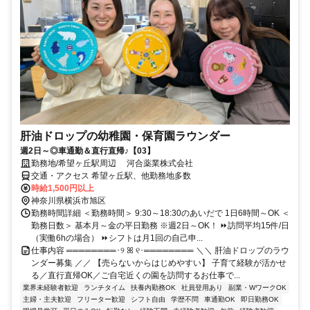
肝油ドロップの幼稚園・保育園ラウンダー
週2日～◎車通勤＆直行直帰♪【03】
勤務地/希望ヶ丘駅周辺 河合薬業株式会社
交通・アクセス 希望ヶ丘駅、他勤務地多数
時給1,500円以上
神奈川県横浜市旭区
勤務時間詳細 ＜勤務時間＞ 9:30～18:30のあいだで 1日6時間～OK ＜
勤務日数＞ 基本月～金の平日勤務 ※週2日～OK！ ⏩訪問平均15件/日
（実働6hの場合） ⏩シフトは月1回の自己申...
仕事内容 ════════･୨ ꕤ ୧･════════ ＼＼ 肝油ドロップのラウ
ンダー募集 ／／ 【売らないからはじめやすい】 子育て経験が活かせ
る／直行直帰OK／ご自宅近くの園を訪問するお仕事で...
業界未経験者歓迎
ランチタイム
扶養内勤務OK
社員登用あり
副業・WワークOK
主婦・主夫歓迎
フリーター歓迎
シフト自由
学歴不問
車通勤OK
即日勤務OK