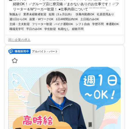
経験OK！ ✅グループ店に寮完備 ✅まかないありのお仕事です！ ✅フ
リーター＆Wワーカー歓迎！ ●仕事内容について ￣￣￣￣￣...
制服あり
業界未経験者歓迎
短期（3ヵ月以内）
扶養内勤務OK
社員登用あり
週1日からOK
副業・WワークOK
1日4時間以内OK
土日祝のみOK
主婦・主夫歓迎
フリーター歓迎
バイク通勤OK
シフト自由
学歴不問
車通勤OK
職場見学可
平日のみOK
学生歓迎
転勤なし
経験不問
同じ企業の求人
アルバイト・パート