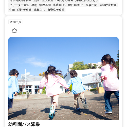
1日4時間以内OK
主婦・主夫歓迎
60代も応募可
資格取得支援あり
フリーター歓迎
早朝
学歴不問
車通勤OK
即日勤務OK
経験不問
未経験者歓迎
午前
経験者歓迎
残業なし
有資格者歓迎
派遣社員
幼稚園バス添乗