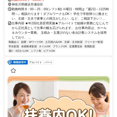
口徒歩約29分
神奈川県横浜市瀬谷区
勤務時間 8：00～25：00(シフト制) ※曜日・時間は『週2日～1日5時
間～』相談のります！ダブルワークもOK！ 学生で学校帰りに働きた
い、主婦・主夫で家事との両立がしたい…など、ご相談下さい！...
仕事内容 ★年2回社員登用実施★アルバイトで組織や業務になじんで
から正社員として仕事の幅を広げられます。 お仕事内容は、ホール
＆カウンター業務。 玉積み・玉運びのない各台計数システムを採用
しており、 ...
制服あり
副業・WワークOK
土日祝のみOK
主婦・主夫歓迎
フリーター歓迎
学生歓迎
未経験者歓迎
ネイルOK
ブランクOK
交通費支給
長期歓迎
週2・3日からOK
シフト制
ピアスOK
アルバイト・パート