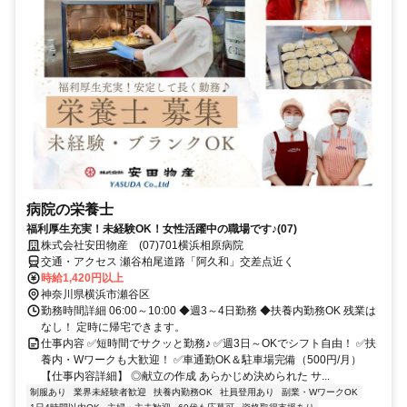
病院の栄養士
福利厚生充実！未経験OK！女性活躍中の職場です♪(07)
株式会社安田物産 (07)701横浜相原病院
交通・アクセス 瀬谷柏尾道路「阿久和」交差点近く
時給1,420円以上
神奈川県横浜市瀬谷区
勤務時間詳細 06:00～10:00 ◆週3～4日勤務 ◆扶養内勤務OK 残業は
なし！ 定時に帰宅できます。
仕事内容 ✅短時間でサクッと勤務♪ ✅週3日～OKでシフト自由！ ✅扶
養内・Wワークも大歓迎！ ✅車通勤OK＆駐車場完備（500円/月）
【仕事内容詳細】 ◎献立の作成 あらかじめ決められた サ...
制服あり
業界未経験者歓迎
扶養内勤務OK
社員登用あり
副業・WワークOK