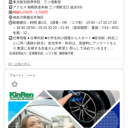
服でok◎
東京個別指導学院 三ツ境教室
アクセス 相模鉄道本線 三ツ境駅北口 徒歩3分
時給1,250円～1,760円
神奈川県横浜市旭区
勤務曜日・時間 週1日、1授業～OK 〈コマ割〉 15:50～17:10 17:20
～18:40 18:50～20:10 20:20～21:40 〈講習期間〉 夏期：7/14～8/31
冬期：12...
仕事情報 ● 仕事内容 ■小学生向け授業からスタート ■担当制（科目ご
とに同一講師が担当） 担当学年・科目は、面接時にアンケートをと
り 教室に在籍する生徒さんの希望と 照らして決めていきます。 ...
社員登用あり
交通費支給
シフト制
履歴書不要
同じ企業の求人
アルバイト・パート