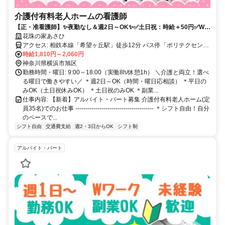
介護付有料老人ホームの看護師
【正・准看護師】✨夜勤なし＆週2日～OK✨✅土日祝：時給＋50円✅Wワ
ークOK✅️扶養内OK✅ブランク歓迎✅高時給
花珠の家あさひ
アクセス: 相鉄本線「希望ヶ丘駅」徒歩12分 バス停「ポリテクセンタ
ー前」下車徒歩8分
時給1,810円～2,060円
神奈川県横浜市旭区
勤務時間・曜日: 9:00～18:00（実働8h/休憩1h） ＼介護と両立！選べ
る曜日で働きやすい／ ＊週2日～OK（時間・曜日応相談） ＊平日の
みOK（土日祝休みOK） ＊土日祝のみOK ＊副業...
仕事内容: 【新着】アルバイト・パート募集 介護付有料老人ホーム(定
員35名)でのお仕事 --------------------------------------- ＊シフト自由！自分
のペースで...
シフト自由
交通費支給
週2・3日からOK
シフト制
アルバイト・パート