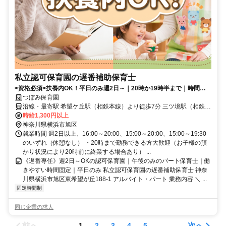
私立認可保育園の遅番補助保育士
<資格必須>扶養内OK！平日のみ週2日～｜20時か19時半まで｜時間固
定｜駅7分！20～60代活躍中
つぼみ保育園
沿線・最寄駅 希望ケ丘駅（相鉄本線）より徒歩7分 三ツ境駅（相鉄本
線）より徒歩11分 二俣川駅（相鉄いずみ野線/相鉄本線）より徒歩27
時給1,300円以上
分
神奈川県横浜市旭区
就業時間 週2日以上、16:00～20:00、15:00～20:00、15:00～19:30
のいずれ（休憩なし） ・20時まで勤務できる方大歓迎（お子様の預
かり状況により20時前に終業する場合あり） ...
《遅番専任》週2日～OKの認可保育園｜午後のみのパート保育士｜働
きやすい時間固定｜平日のみ 私立認可保育園の遅番補助保育士 神奈
川県横浜市旭区東希望が丘188-1 アルバイト・パート 業務内容 ＼ ...
固定時間制
同じ企業の求人
前へ
次へ
1
2
3
4
5