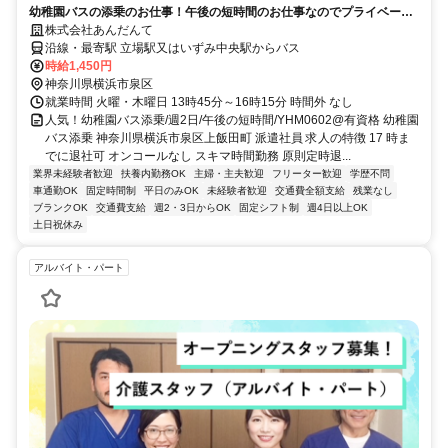
幼稚園バスの添乗のお仕事！午後の短時間のお仕事なのでプライベート
が充実！
株式会社あんだんて
沿線・最寄駅 立場駅又はいずみ中央駅からバス
時給1,450円
神奈川県横浜市泉区
就業時間 火曜・木曜日 13時45分～16時15分 時間外 なし
人気！幼稚園バス添乗/週2日/午後の短時間/YHM0602@有資格 幼稚園
バス添乗 神奈川県横浜市泉区上飯田町 派遣社員 求人の特徴 17 時ま
でに退社可 オンコールなし スキマ時間勤務 原則定時退...
業界未経験者歓迎
扶養内勤務OK
主婦・主夫歓迎
フリーター歓迎
学歴不問
車通勤OK
固定時間制
平日のみOK
未経験者歓迎
交通費全額支給
残業なし
ブランクOK
交通費支給
週2・3日からOK
固定シフト制
週4日以上OK
土日祝休み
アルバイト・パート