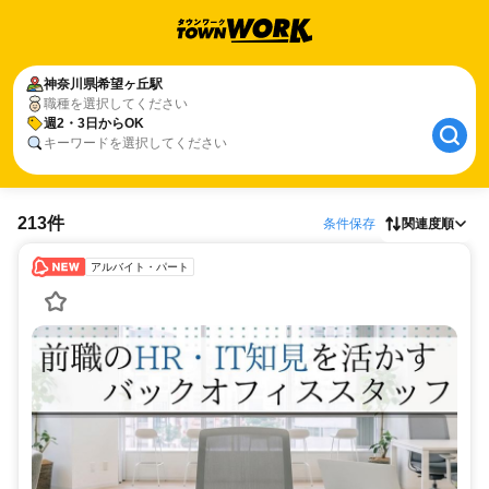
神奈川県
希望ヶ丘駅
職種を選択してください
週2・3日からOK
キーワードを選択してください
213件
条件保存
関連度順
アルバイト・パート