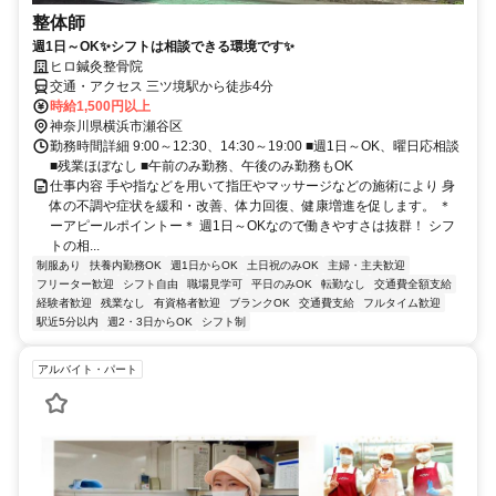
整体師
週1日～OK✨シフトは相談できる環境です✨
ヒロ鍼灸整骨院
交通・アクセス 三ツ境駅から徒歩4分
時給1,500円以上
神奈川県横浜市瀬谷区
勤務時間詳細 9:00～12:30、14:30～19:00 ■週1日～OK、曜日応相談
■残業ほぼなし ■午前のみ勤務、午後のみ勤務もOK
仕事内容 手や指などを用いて指圧やマッサージなどの施術により 身
体の不調や症状を緩和・改善、体力回復、健康増進を促します。 ＊
ーアピールポイントー＊ 週1日～OKなので働きやすさは抜群！ シフ
トの相...
制服あり
扶養内勤務OK
週1日からOK
土日祝のみOK
主婦・主夫歓迎
フリーター歓迎
シフト自由
職場見学可
平日のみOK
転勤なし
交通費全額支給
経験者歓迎
残業なし
有資格者歓迎
ブランクOK
交通費支給
フルタイム歓迎
駅近5分以内
週2・3日からOK
シフト制
アルバイト・パート