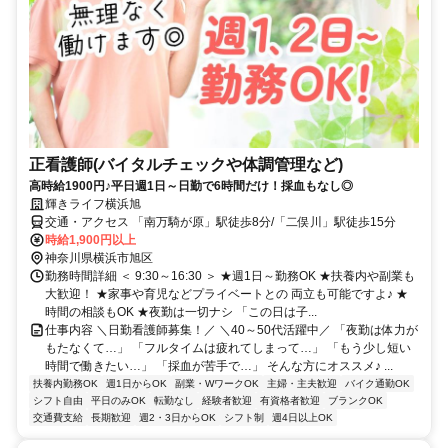
正看護師(バイタルチェックや体調管理など)
高時給1900円♪平日週1日～日勤で6時間だけ！採血もなし◎
輝きライフ横浜旭
交通・アクセス 「南万騎が原」駅徒歩8分/「二俣川」駅徒歩15分
時給1,900円以上
神奈川県横浜市旭区
勤務時間詳細 ＜ 9:30～16:30 ＞ ★週1日～勤務OK ★扶養内や副業も
大歓迎！ ★家事や育児などプライベートとの 両立も可能ですよ♪ ★
時間の相談もOK ★夜勤は一切ナシ 「この日は子...
仕事内容 ＼日勤看護師募集！／ ＼40～50代活躍中／ 「夜勤は体力が
もたなくて…」 「フルタイムは疲れてしまって…」 「もう少し短い
時間で働きたい…」 「採血が苦手で…」 そんな方にオススメ♪ ...
扶養内勤務OK
週1日からOK
副業・WワークOK
主婦・主夫歓迎
バイク通勤OK
シフト自由
平日のみOK
転勤なし
経験者歓迎
有資格者歓迎
ブランクOK
交通費支給
長期歓迎
週2・3日からOK
シフト制
週4日以上OK