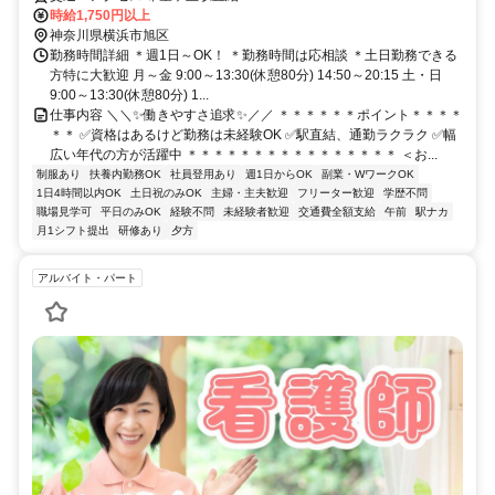
時給1,750円以上
神奈川県横浜市旭区
勤務時間詳細 ＊週1日～OK！ ＊勤務時間は応相談 ＊土日勤務できる
方特に大歓迎 月～金 9:00～13:30(休憩80分) 14:50～20:15 土・日
9:00～13:30(休憩80分) 1...
仕事内容 ＼＼✨働きやすさ追求✨／／ ＊＊＊＊＊＊ポイント＊＊＊＊
＊＊ ✅資格はあるけど勤務は未経験OK ✅駅直結、通勤ラクラク ✅幅
広い年代の方が活躍中 ＊＊＊＊＊＊＊＊＊＊＊＊＊＊＊＊ ＜お...
制服あり
扶養内勤務OK
社員登用あり
週1日からOK
副業・WワークOK
1日4時間以内OK
土日祝のみOK
主婦・主夫歓迎
フリーター歓迎
学歴不問
職場見学可
平日のみOK
経験不問
未経験者歓迎
交通費全額支給
午前
駅ナカ
月1シフト提出
研修あり
夕方
アルバイト・パート