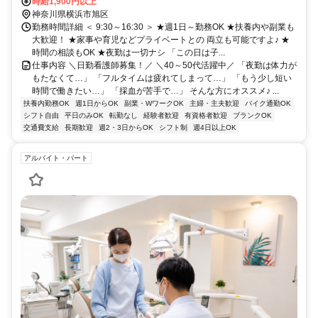
時給1,900円以上
神奈川県横浜市旭区
勤務時間詳細 ＜ 9:30～16:30 ＞ ★週1日～勤務OK ★扶養内や副業も
大歓迎！ ★家事や育児などプライベートとの 両立も可能ですよ♪ ★
時間の相談もOK ★夜勤は一切ナシ 「この日は子...
仕事内容 ＼日勤看護師募集！／ ＼40～50代活躍中／ 「夜勤は体力が
もたなくて…」 「フルタイムは疲れてしまって…」 「もう少し短い
時間で働きたい…」 「採血が苦手で…」 そんな方にオススメ♪ ...
扶養内勤務OK
週1日からOK
副業・WワークOK
主婦・主夫歓迎
バイク通勤OK
シフト自由
平日のみOK
転勤なし
経験者歓迎
有資格者歓迎
ブランクOK
交通費支給
長期歓迎
週2・3日からOK
シフト制
週4日以上OK
アルバイト・パート