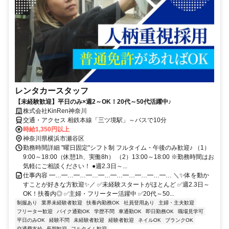
レンタカースタッフ
【未経験歓迎】平日のみ×週2～OK！20代～50代活躍中♪
株式会社KinRen神奈川
交通・アクセス 相鉄本線「三ツ境駅」～バスで10分
時給1,350円以上
神奈川県横浜市瀬谷区
勤務時間詳細 "曜日固定"シフト制 フルタイム・午後のみ歓迎♪ （1）
9:00～18:00（休憩1h、実働8h） （2）13:00～18:00 ※勤務時間はお
気軽にご相談ください！ ●週2.3日～...
仕事内容 ━…━…━…━…━…━…━…━…━…━… ＼✨体を動か
すことが好きな方歓迎✨／ ✅未経験スタートがほとんど ✅週2.3日～
OK！扶養内◎ ✅主婦・フリーター活躍中 ✅20代～50...
制服あり
業界未経験者歓迎
扶養内勤務OK
社員登用あり
主婦・主夫歓迎
フリーター歓迎
バイク通勤OK
学歴不問
車通勤OK
即日勤務OK
職場見学可
平日のみOK
経験不問
未経験者歓迎
経験者歓迎
ネイルOK
ブランクOK
交通費支給
長期歓迎
フルタイム歓迎