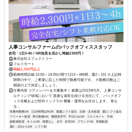
人事コンサルファームのバックオフィススタッフ
在宅・1日3-4h！HR知見を活かし時給2300円！
株式会社エフェクトリー
フルリモート
時給2,300円以上
勤務時間詳細 10:00～19:00の間で1日3～4時間、週2～3日 ※上記時
間帯の中で、ご希望に応じた時間で勤務可能です。 ※勤務日数はご
相談の上で決定しましょう。
仕事内容 コアメンバーを大募集中！ 創業は2023年5月。 人事コンサ
ルティング領域において 急速な成長を続ける当社にて、 バックオフ
ィス全般および対外インフラの 整備・運用をお任せします。 単な
る...
扶養内勤務OK
1日4時間以内OK
隔週シフト提出
主婦・主夫歓迎
週1シフト提出
フリーター歓迎
即日勤務OK
職場見学可
平日のみOK
フルリモート
午前
経験者歓迎
ネイルOK
残業なし
夕方
在宅OK
ブランクOK
長期歓迎
週2・3日からOK
シフト制