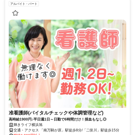
アルバイト・パート
准看護師(バイタルチェックや体調管理など)
高時給1900円♪平日週1日～日勤で6時間だけ！採血もなし◎
輝きライフ横浜旭
交通・アクセス 「南万騎が原」駅徒歩8分/「二俣川」駅徒歩15分