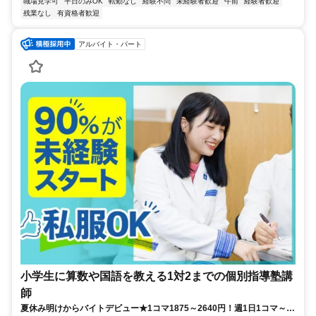
職場見学可
平日のみOK
転勤なし
経験不問
未経験者歓迎
午前
経験者歓迎
残業なし
有資格者歓迎
アルバイト・パート
小学生に算数や国語を教える1対2までの個別指導塾講
師
夏休み明けからバイトデビュー★1コマ1875～2640円！週1日1コマ～私