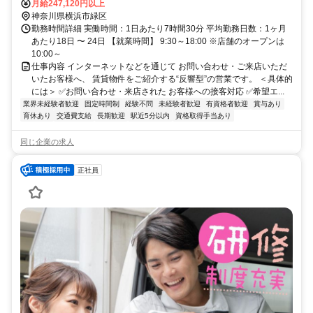
月給247,120円以上
神奈川県横浜市緑区
勤務時間詳細 実働時間：1日あたり7時間30分 平均勤務日数：1ヶ月
あたり18日 〜 24日 【就業時間】 9:30～18:00 ※店舗のオープンは
10:00～
仕事内容 インターネットなどを通じて お問い合わせ・ご来店いただ
いたお客様へ、 賃貸物件をご紹介する“反響型”の営業です。 ＜具体的
には＞ ✅お問い合わせ・来店された お客様への接客対応 ✅希望エ...
業界未経験者歓迎
固定時間制
経験不問
未経験者歓迎
有資格者歓迎
賞与あり
育休あり
交通費支給
長期歓迎
駅近5分以内
資格取得手当あり
同じ企業の求人
正社員