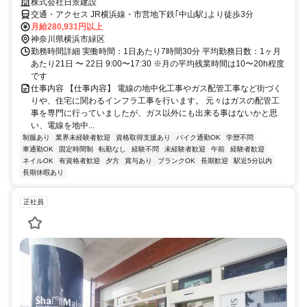
株式会社日景建設
交通・アクセス JR横浜線・市営地下鉄｢中山駅｣より徒歩3分
月給280,931円以上
神奈川県横浜市緑区
勤務時間詳細 実働時間：1日あたり7時間30分 平均勤務日数：1ヶ月
あたり21日 〜 22日 9:00〜17:30 ※月の平均残業時間は10〜20h程度
です
仕事内容 【仕事内容】 電線の地中化工事やガス配管工事など街づく
りや、住宅に関わるインフラ工事を行います。 元々はガスの配管工
事を専門に行っていましたが、ガス以外にも出来る事はないかと思
い、電線を地中...
制服あり
業界未経験者歓迎
資格取得支援あり
バイク通勤OK
学歴不問
車通勤OK
固定時間制
転勤なし
経験不問
未経験者歓迎
午前
経験者歓迎
ネイルOK
有資格者歓迎
夕方
賞与あり
ブランクOK
長期歓迎
駅近5分以内
長期休暇あり
正社員