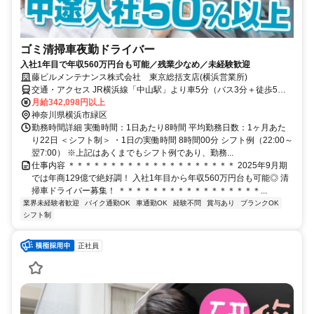
ゴミ清掃車夜勤ドライバー
入社1年目で年収560万円台も可能／残業少なめ／未経験歓迎
藤ビルメンテナンス株式会社 東京総括支店(横浜営業所)
交通・アクセス JR横浜線「中山駅」より車5分（バス3分＋徒歩5
分）
月給342,098円以上
神奈川県横浜市緑区
勤務時間詳細 実働時間：1日あたり8時間 平均勤務日数：1ヶ月あた
り22日 ＜シフト制＞ ・1日の実働時間 8時間00分 シフト例（22:00～
翌7:00） ※上記はあくまでもシフト例であり、勤務...
仕事内容 ＊＊＊＊＊＊＊＊＊＊＊＊＊＊＊＊＊＊＊＊ 2025年9月期
では年商129億で絶好調！ 入社1年目から年収560万円台も可能◎ 清
掃車ドライバー募集！ ＊＊＊＊＊＊＊＊＊＊＊＊＊＊＊＊＊...
業界未経験者歓迎
バイク通勤OK
車通勤OK
経験不問
賞与あり
ブランクOK
シフト制
正社員