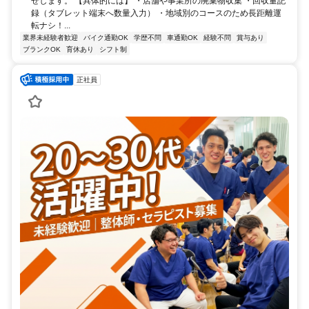
せします。 【具体的には】 ・店舗や事業所の廃棄物収集 ・回収量記
録（タブレット端末へ数量入力） ・地域別のコースのため長距離運
転ナシ！...
業界未経験者歓迎
バイク通勤OK
学歴不問
車通勤OK
経験不問
賞与あり
ブランクOK
育休あり
シフト制
正社員