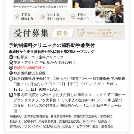
予約制歯科クリニックの歯科助手兼受付
未経験から正社員勤務✨完休2日✨第2期オープニング
中山駅前 エフ歯科クリニック
交通・アクセス 中山駅から徒歩30秒！
月給231,000円以上
神奈川県横浜市緑区
勤務時間詳細 実働時間：1日あたり7時間45分 〜 8時間45分 平均勤務
日数：1ヶ月あたり20日 〜 22日 【平日】 9:00～13:30／15:00～
19:15 【土日】 9:00～13:3...
仕事内容 開院から2年のまだまだ新しい歯科クリニックで 第二期オー
プニングスタッフを大募集！ ＼＼求人の注目POINT／／ ✅中山駅北
口直結・駅ビル内の好立地 ✅未経験からクリニック勤務デビュー歓
迎...
制服あり
業界未経験者歓迎
変形労働時間制
資格取得支援あり
学歴不問
転勤なし
経験不問
未経験者歓迎
交通費全額支給
ネイルOK
研修あり
賞与あり
ブランクOK
駅近5分以内
社割あり
ピアスOK
髪型・髪色自由