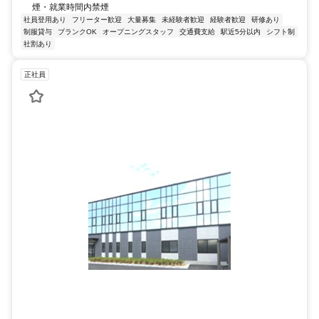
煙・就業時間内禁煙
社員登用あり
フリーター歓迎
大量募集
未経験者歓迎
経験者歓迎
研修あり
制服貸与
ブランクOK
オープニングスタッフ
交通費支給
駅近5分以内
シフト制
社割あり
正社員