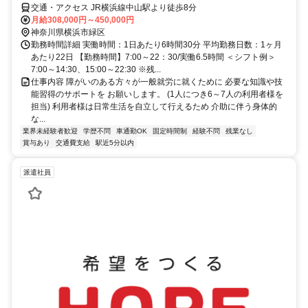
交通・アクセス JR横浜線中山駅より徒歩8分
月給308,000円～450,000円
神奈川県横浜市緑区
勤務時間詳細 実働時間：1日あたり6時間30分 平均勤務日数：1ヶ月
あたり22日 【勤務時間】7:00～22：30/実働6.5時間 ＜シフト例＞
7:00～14:30、15:00～22:30 ※残...
仕事内容 障がいのある方々が一般就労に就くために 必要な知識や技
能習得のサポートを お願いします。 (1人につき6～7人の利用者様を
担当) 利用者様は日常生活を自立して行えるため 介助に伴う身体的
な...
業界未経験者歓迎
学歴不問
車通勤OK
固定時間制
経験不問
残業なし
賞与あり
交通費支給
駅近5分以内
派遣社員