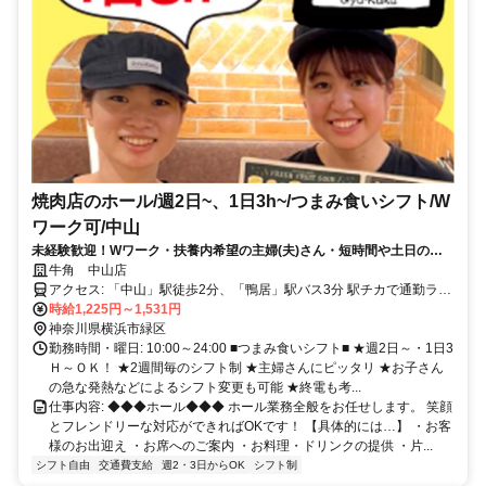
焼肉店のホール/週2日~、1日3h~/つまみ食いシフト/W
ワーク可/中山
未経験歓迎！Wワーク・扶養内希望の主婦(夫)さん・短時間や土日のみ
もOK◎笑顔とフレンドリーな対応ができればOK！
牛角 中山店
アクセス: 「中山」駅徒歩2分、「鴨居」駅バス3分 駅チカで通勤ラク
ラク！ 近くにコンビニやカフェ、スーパーもあるので バイト前後も
時給1,225円～1,531円
何かと便利です♪ 在籍中のスタッフは、 鴨居/新横浜/十日市場/センタ
神奈川県横浜市緑区
ー南/センター北/ 長津田/小机 など近隣・遠方関係なく 通勤していま
勤務時間・曜日: 10:00～24:00 ■つまみ食いシフト■ ★週2日～・1日3
す！
Ｈ～ＯＫ！ ★2週間毎のシフト制 ★主婦さんにピッタリ ★お子さん
の急な発熱などによるシフト変更も可能 ★終電も考...
仕事内容: ◆◆◆ホール◆◆◆ ホール業務全般をお任せします。 笑顔
とフレンドリーな対応ができればOKです！ 【具体的には…】 ・お客
様のお出迎え ・お席へのご案内 ・お料理・ドリンクの提供 ・片...
シフト自由
交通費支給
週2・3日からOK
シフト制