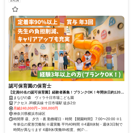
正社員
認可保育園の保育士
【定員60名の認可保育園】経験者募集！ブランクOK！年間休日約120日
♪キャリアアップも充実
まなびの森 ヴィラ十日市場こども園
アクセス JR横浜線 十日市場駅 徒歩2分
月給240,000円～300,000円
神奈川県横浜市緑区
時間帯 昼、夕方・夜 勤務曜日・時間 【開園時間】 7:00〜20:00 ※1
年単位の変形労働制 ※週実働 平均40時間 ※4週8休制・週休3日制で
時間が異なります 4週8休/実働8h程度、例)7-...