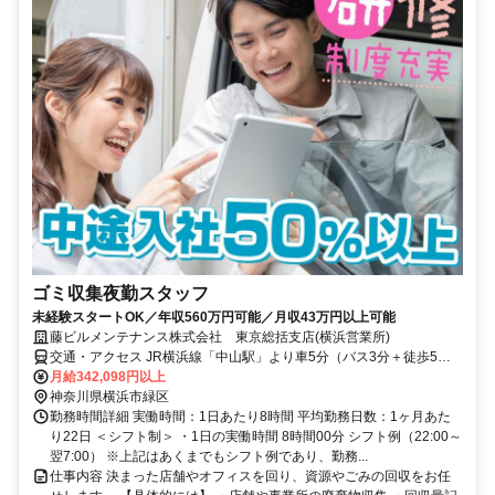
ゴミ収集夜勤スタッフ
未経験スタートOK／年収560万円可能／月収43万円以上可能
藤ビルメンテナンス株式会社 東京総括支店(横浜営業所)
交通・アクセス JR横浜線「中山駅」より車5分（バス3分＋徒歩5
分）
月給342,098円以上
神奈川県横浜市緑区
勤務時間詳細 実働時間：1日あたり8時間 平均勤務日数：1ヶ月あた
り22日 ＜シフト制＞ ・1日の実働時間 8時間00分 シフト例（22:00～
翌7:00） ※上記はあくまでもシフト例であり、勤務...
仕事内容 決まった店舗やオフィスを回り、資源やごみの回収をお任