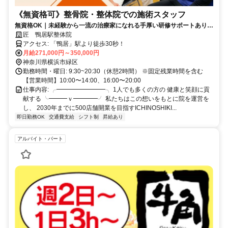
《無資格可》整骨院・整体院での施術スタッフ
無資格OK｜未経験から一流の治療家になれる手厚い研修サポートあり｜
店舗拡大中で最速でキャリアアップができる！週休2日制
匠 鴨居駅整体院
アクセス: 「鴨居」駅より徒歩30秒！
月給271,000円～350,000円
神奈川県横浜市緑区
勤務時間・曜日: 9:30~20:30（休憩2時間） ※固定残業時間を含む
【営業時間】10:00〜14:00、16:00〜20:00
仕事内容: ╭━━━━━━━━╮ 1人でも多くの方の 健康と笑顔に貢
献する ╰━━━ｖ━━━━╯ 私たちはこの想いをもとに院を運営を
し、 2030年までに500店舗開業を目指すICHINOSHIKI...
即日勤務OK
交通費支給
シフト制
昇給あり
アルバイト・パート