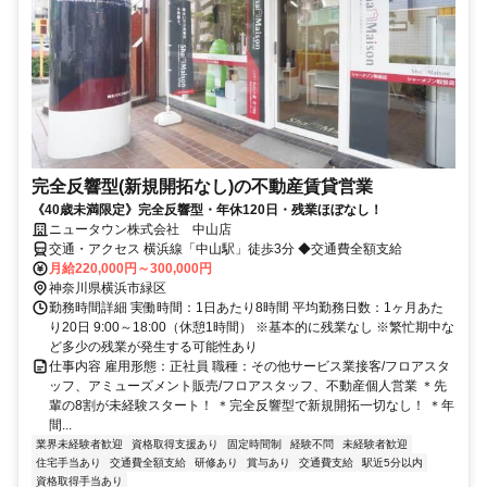
完全反響型(新規開拓なし)の不動産賃貸営業
《40歳未満限定》完全反響型・年休120日・残業ほぼなし！
ニュータウン株式会社 中山店
交通・アクセス 横浜線「中山駅」徒歩3分 ◆交通費全額支給
月給220,000円～300,000円
神奈川県横浜市緑区
勤務時間詳細 実働時間：1日あたり8時間 平均勤務日数：1ヶ月あた
り20日 9:00～18:00（休憩1時間） ※基本的に残業なし ※繁忙期中な
ど多少の残業が発生する可能性あり
仕事内容 雇用形態：正社員 職種：その他サービス業接客/フロアスタ
ッフ、アミューズメント販売/フロアスタッフ、不動産個人営業 ＊先
輩の8割が未経験スタート！ ＊完全反響型で新規開拓一切なし！ ＊年
間...
業界未経験者歓迎
資格取得支援あり
固定時間制
経験不問
未経験者歓迎
住宅手当あり
交通費全額支給
研修あり
賞与あり
交通費支給
駅近5分以内
資格取得手当あり