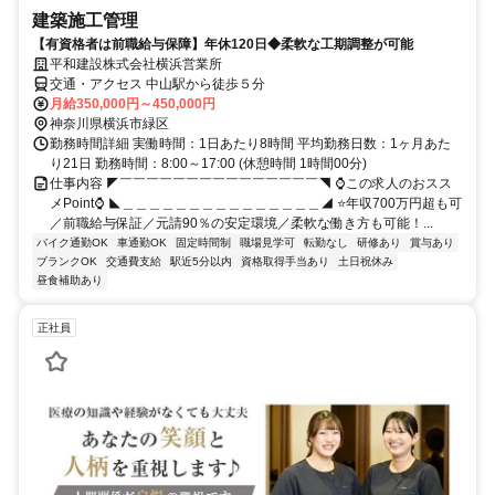
建築施工管理
【有資格者は前職給与保障】年休120日◆柔軟な工期調整が可能
平和建設株式会社横浜営業所
交通・アクセス 中山駅から徒歩５分
月給350,000円～450,000円
神奈川県横浜市緑区
勤務時間詳細 実働時間：1日あたり8時間 平均勤務日数：1ヶ月あた
り21日 勤務時間：8:00～17:00 (休憩時間 1時間00分)
仕事内容 ◤￣￣￣￣￣￣￣￣￣￣￣￣￣￣￣◥ ⌚この求人のおスス
メPoint⌚ ◣＿＿＿＿＿＿＿＿＿＿＿＿＿＿＿◢ ⭐️年収700万円超も可
／前職給与保証／元請90％の安定環境／柔軟な働き方も可能！...
バイク通勤OK
車通勤OK
固定時間制
職場見学可
転勤なし
研修あり
賞与あり
ブランクOK
交通費支給
駅近5分以内
資格取得手当あり
土日祝休み
昼食補助あり
正社員