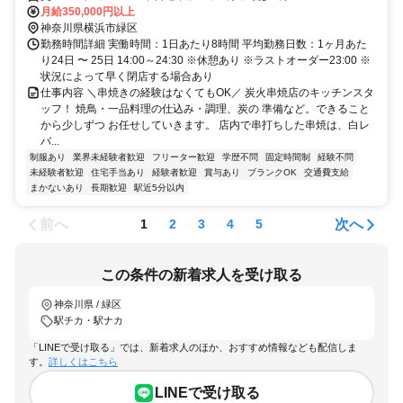
月給350,000円以上
神奈川県横浜市緑区
勤務時間詳細 実働時間：1日あたり8時間 平均勤務日数：1ヶ月あた
り24日 〜 25日 14:00～24:30 ※休憩あり ※ラストオーダー23:00 ※
状況によって早く閉店する場合あり
仕事内容 ＼串焼きの経験はなくてもOK／ 炭火串焼店のキッチンスタ
ッフ！ 焼鳥・一品料理の仕込み・調理、炭の 準備など。できること
から少しずつ お任せしていきます。 店内で串打ちした串焼は、白レ
バ...
制服あり
業界未経験者歓迎
フリーター歓迎
学歴不問
固定時間制
経験不問
未経験者歓迎
住宅手当あり
経験者歓迎
賞与あり
ブランクOK
交通費支給
まかないあり
長期歓迎
駅近5分以内
前へ
次へ
1
2
3
4
5
この条件の新着求人を受け取る
神奈川県 / 緑区
駅チカ・駅ナカ
「LINEで受け取る」では、新着求人のほか、おすすめ情報なども配信しま
す。
詳しくはこちら
LINEで受け取る