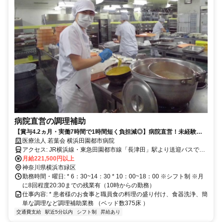
病院直営の調理補助
【賞与4.2ヵ月・実働7時間で1時間短く負担減◎】病院直営！未経験か
らスタートしたスタッフ多数活躍中！20～50代活躍中★病院の直接雇用
医療法人 若葉会 横浜田園都市病院
なので転勤もなく安心して働くことが出来ます！
アクセス: JR横浜線・東急田園都市線「長津田」駅より送迎バスで3
分 ※送迎バスは職員の勤務時間に合わせて運行しています 「長津
月給221,500円以上
田」までは 横浜から快速で25分、新横浜から快速で13分、町田から
神奈川県横浜市緑区
快速で4分、橋本から快速で15分、 二子玉川から急行で18分、溝の口
勤務時間・曜日: * 6：30~14：30 * 10：00~18：00 ※シフト制 ※月
から急行で15分、あざみ野から急行で7分、中央林間から急行で6分
に8回程度20:30までの残業有（10時からの勤務）
仕事内容: * 患者様のお食事と職員食の料理の盛り付け、食器洗浄、簡
単な調理など調理補助業務 （ベッド数375床 ）
交通費支給
駅近5分以内
シフト制
昇給あり