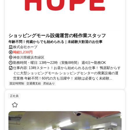
ショッピングモール設備運営の軽作業スタッフ
年齢不問！何歳からでも始められる｜未経験大歓迎のお仕事
株式会社ホープ
時給1,230円
神奈川県横浜市緑区
勤務時間・曜日: 13時〜22時（実働8時間） 週4日〜勤務OK
仕事内容: 13時スタート！お昼から始められるお仕事！ 鴨居駅からす
ぐに大型ショッピングモール ショッピングセンターの廃棄設備の運
営業務 年齢不問！60代の方も活躍中！ 経験は必要なく未経験...
固定時間制
交通費支給
昇給あり
正社員