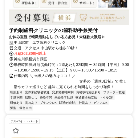
予約制歯科クリニックの歯科助手兼受付
お休み重視で転職活動をしている方必見！未経験大歓迎✨
中山駅前 エフ歯科クリニック
交通・アクセス 中山駅から徒歩30秒！
月給202,800円以上
神奈川県横浜市緑区
勤務時間詳細 総労働時間：1週あたり32時間 〜 35時間 【平日】 9:00
～13:30／15:00～19:15 【土日】 9:00～13:30／15:00～18:15
仕事内容 ＼ 当求人の魅力はココ！ ／
･･･････････････････････････････････ 🌸夢の『週休3日制』で 推し
活やカフェ巡りなど 趣味に充てられる時間をしっかり確保！ ...
制服あり
業界未経験者歓迎
変形労働時間制
資格取得支援あり
フリーター歓迎
学歴不問
転勤なし
経験不問
未経験者歓迎
交通費全額支給
ネイルOK
研修あり
賞与あり
ブランクOK
駅近5分以内
社割あり
ピアスOK
髪型・髪色自由
アルバイト・パート