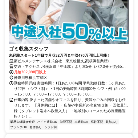
ゴミ収集スタッフ
未経験スタート1年目で月収32万円＆年収470万円以上可能！
藤ビルメンテナンス株式会社 東京総括支店(横浜営業所)
交通・アクセス JR横浜線「中山駅」より車5分（バス3分＋徒歩5
分）
月給302,098円以上
神奈川県横浜市緑区
勤務時間詳細 実働時間：1日あたり8時間 平均勤務日数：1ヶ月あた
り22日 ＜シフト制＞ ・1日の実働時間 8時間00分 シフト例（5：00
～15：00、7：00～17：00、9：00～18：00...
仕事内容 決まった店舗やオフィスを回り、資源やごみの回収をお任
せします。 【具体的には】 ・店舗や事業所の廃棄物収集 ・回収量記
録（タブレット端末へ数量入力） ・地域別のコースのため長距離運
転ナシ！...
業界未経験者歓迎
バイク通勤OK
学歴不問
車通勤OK
経験不問
賞与あり
ブランクOK
育休あり
シフト制