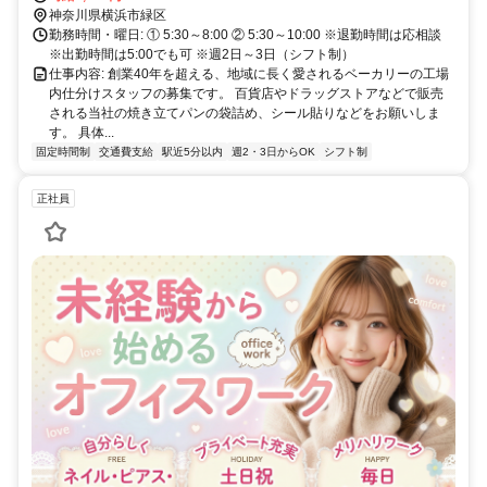
神奈川県横浜市緑区
勤務時間・曜日: ① 5:30～8:00 ② 5:30～10:00 ※退勤時間は応相談
※出勤時間は5:00でも可 ※週2日～3日（シフト制）
仕事内容: 創業40年を超える、地域に長く愛されるベーカリーの工場
内仕分けスタッフの募集です。 百貨店やドラッグストアなどで販売
される当社の焼き立てパンの袋詰め、シール貼りなどをお願いしま
す。 具体...
固定時間制
交通費支給
駅近5分以内
週2・3日からOK
シフト制
正社員