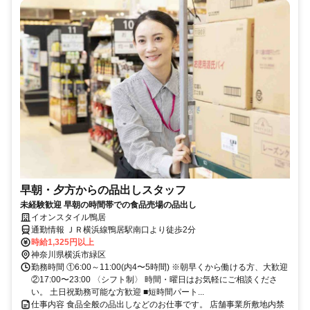
早朝・夕方からの品出しスタッフ
未経験歓迎 早朝の時間帯での食品売場の品出し
イオンスタイル鴨居
通勤情報 ＪＲ横浜線鴨居駅南口より徒歩2分
時給1,325円以上
神奈川県横浜市緑区
勤務時間 ①6:00～11:00(内4〜5時間) ※朝早くから働ける方、大歓迎
②17:00〜23:00 〈シフト制〉 時間・曜日はお気軽にご相談くださ
い。 土日祝勤務可能な方歓迎 ■短時間パート...
仕事内容 食品全般の品出しなどのお仕事です。 店舗事業所敷地内禁