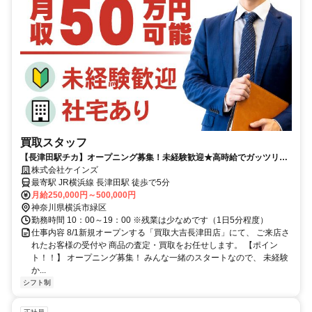
買取スタッフ
【長津田駅チカ】オープニング募集！未経験歓迎★高時給でガッツリ稼
げる！スマホ簡単査定＆強引な交渉なし
株式会社ケインズ
最寄駅 JR横浜線 長津田駅 徒歩で5分
月給250,000円～500,000円
神奈川県横浜市緑区
勤務時間 10：00～19：00 ※残業は少なめです（1日5分程度）
仕事内容 8/1新規オープンする「買取大吉長津田店」にて、 ご来店さ
れたお客様の受付や 商品の査定・買取をお任せします。 【ポイン
ト！！】 オープニング募集！ みんな一緒のスタートなので、 未経験
か...
シフト制