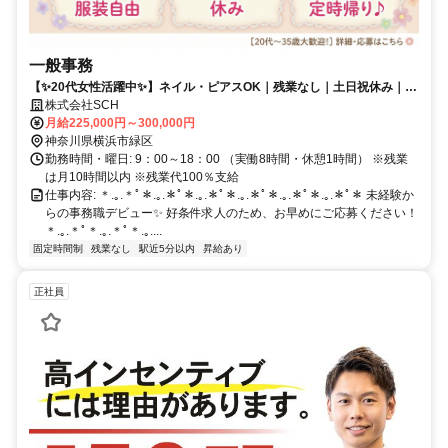
一般事務
【✨20代女性活躍中✨】ネイル・ピアスOK｜残業なし｜土日祝休み｜髪
型・髪色自由｜未経験歓迎
株式会社SCH
月給225,000円～300,000円
神奈川県横浜市緑区
勤務時間・曜日: 9：00～18：00 （実働8時間・休憩1時間） ※残業
は月10時間以内 ※残業代100％支給
仕事内容: ＊.｡.＊ﾟ＊.｡.＊ﾟ＊.｡.＊ﾟ＊.｡.＊ﾟ＊.｡.＊ﾟ＊.｡.＊ﾟ＊ 未経験か
らの事務職デビュー✨ 好条件求人のため、お早めにご応募ください！
＊.｡.＊ﾟ＊.｡.＊ﾟ＊.｡....
固定時間制
残業なし
駅近5分以内
昇給あり
正社員