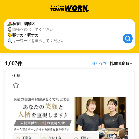
神奈川県
緑区
職種を選択してください
駅チカ・駅ナカ
キーワードを選択してください
1,007件
条件保存
関連度順
正社員