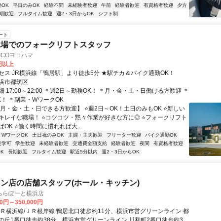
OK
平日のみOK
経験不問
未経験者歓迎
午前
経験者歓迎
有資格者歓迎
夕方
期歓迎
フルタイム歓迎
週2・3日からOK
シフト制
ート
工場でのフォークリフトスタッフ
SCOヨコハマ
0円以上
セス JR横浜線「鴨居駅」より徒歩5分 ★駅チカ＆バイク通勤OK！
浜市都筑区
 17:00～22:00 ＊週2日～勤務OK！ ＊月・金・土・日働ける方歓迎 ＊
K！ ＊副業・WワークOK
【月・金・土・日できる方歓迎】 ⭐週2日～OK！土日のみもOK ⭐新しい
キレイな職場！ ⭐コツコツ・黙々作業が好きな方に◎ ⭐フォークリフト
OK ⭐働く時間に慣れれば大...
・WワークOK
土日祝のみOK
主婦・主夫歓迎
フリーター歓迎
バイク通勤OK
見学可
学生歓迎
未経験者歓迎
交通費全額支給
経験者歓迎
夜間
有資格者歓迎
K
長期歓迎
フルタイム歓迎
駅近5分以内
週2・3日からOK
ン店の店舗スタッフ(ホール・キッチン)
ららぽーと横浜店
00円～350,000円
ＪＲ横浜線/ＪＲ根岸線 鴨居北口徒歩約11分、横浜市営グリーンライン 都
の丘1番口徒歩約38分、横浜市営グリーンライン 川和町2番口徒歩約34