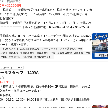
ィス 横浜営業所
00円～320,000円
ＪＲ横浜線/ＪＲ根岸線 鴨居北口徒歩約13分、横浜市営グリーンライン 都
の丘1番口徒歩約36分、ＪＲ横浜線/ＪＲ根岸線 小机南口徒歩約38分
浜市都筑区
働時間：8時間/日 平均勤務日数：1ヶ月あたり21日～24日 ＼ 夜勤のみ
￣￣￣￣￣￣￣ 【選べる勤務時間】 ◆14:00～24:00 ◆4:30～25:00
.
大手物流会社の4tドライバー募集！ ■キユーピーの関連会社であるKRSグ
・安心！ ■未経験の方活躍中！ ■賞与年2回（1～2ケ月分） ■年休112
ートも充実♪ ■長期...
迎
60代も応募可
資格取得支援あり
フリーター歓迎
バイク通勤OK
早朝
時間制
経験不問
未経験者歓迎
経験者歓迎
夜間
有資格者歓迎
研修あり
夕方
ンクOK
交通費支給
長期歓迎
資格取得手当あり
アルバイト・パート
ールスタッフ 1409A
筑店
円～1,998円
Ｒ横浜線/ＪＲ根岸線 鴨居北口徒歩約16分 JR横浜線「鴨居駅」徒歩15
交差点カド梅田橋バス停徒歩すぐ
浜市都筑区
00～16:30、15:30～24:00 1日4時間以上勤務で応相談 週3日以上勤務