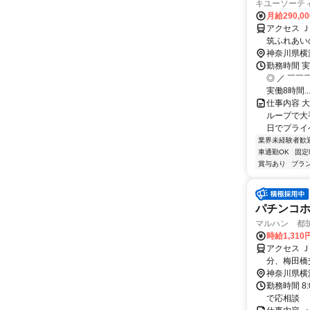
キユーソーテ
月給290,0
アクセス 
筑ふれあい
神奈川県横
勤務時間 実
◎ ／ ￣￣￣
実働8時間..
仕事内容 
ループで大手
日でプライベ
業界未経験者歓
車通勤OK
固定
賞与あり
ブラ
パチンコホ
マルハン 都
時給1,310
アクセス Ｊ
分、梅田橋
神奈川県横
勤務時間 8:
で応相談