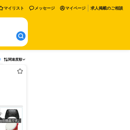
マイリスト
メッセージ
マイページ
求人掲載のご相談
存
関連度順