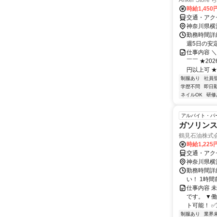
Anker Sto
時給1,450
交通・アク
神奈川県横
勤務時間詳細
週5日の安
仕事内容 
￣￣ ★20
円以上可 ★
制服あり
社員
学歴不問
即日
ネイルOK
研修
アルバイト・パ
ガソリン
鶴見石油株式
時給1,22
交通・アク
神奈川県横
勤務時間詳細
い！ 1時
仕事内容 
です。 ▼
ト可能！ 
制服あり
業界