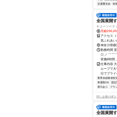
交通費支給
長
全国展開す
キユーソーテ
月給290,0
アクセス 
筑ふれあい
神奈川県横
勤務時間 実
◎ ／ ￣￣￣
実働8時間..
仕事内容 
ループで大手
日でプライベ
業界未経験者歓
車通勤OK
固定
賞与あり
ブラ
同じ企業の求人
全国展開す