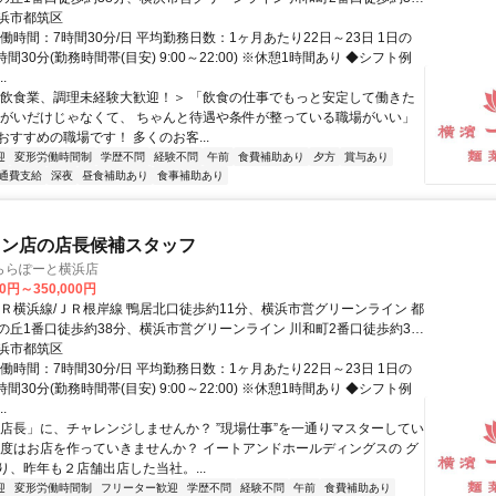
浜市都筑区
働時間：7時間30分/日 平均勤務日数：1ヶ月あたり22日～23日 1日の
時間30分(勤務時間帯(目安) 9:00～22:00) ※休憩1時間あり ◆シフト例
.
＜飲食業、調理未経験大歓迎！＞ 「飲食の仕事でもっと安定して働きた
りがいだけじゃなくて、 ちゃんと待遇や条件が整っている職場がいい」
すすめの職場です！ 多くのお客...
迎
変形労働時間制
学歴不問
経験不問
午前
食費補助あり
夕方
賞与あり
通費支給
深夜
昼食補助あり
食事補助あり
メン店の店長候補スタッフ
ららぽーと横浜店
00円～350,000円
ＪＲ横浜線/ＪＲ根岸線 鴨居北口徒歩約11分、横浜市営グリーンライン 都
の丘1番口徒歩約38分、横浜市営グリーンライン 川和町2番口徒歩約34
浜市都筑区
働時間：7時間30分/日 平均勤務日数：1ヶ月あたり22日～23日 1日の
時間30分(勤務時間帯(目安) 9:00～22:00) ※休憩1時間あり ◆シフト例
.
「店長」に、チャレンジしませんか？ ”現場仕事”を一通りマスターしてい
今度はお店を作っていきませんか？ イートアンドホールディングスの グ
り、昨年も２店舗出店した当社。...
迎
変形労働時間制
フリーター歓迎
学歴不問
経験不問
午前
食費補助あり