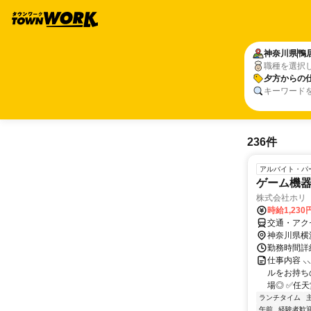
神奈川県
鴨
職種を選択
夕方からの
キーワード
236件
アルバイト・パ
ゲーム機器
株式会社ホリ
時給1,23
交通・アク
神奈川県横
勤務時間詳細
仕事内容 ⸜⸜
ルをお持ち
場◎ ✅任天堂
ランチタイム
午前
経験者歓