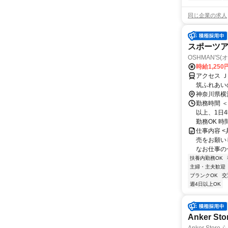
同じ企業の求人
スポーツア
OSHMAN'S
時給1,25
アクセス 
筑ふれあい
分
神奈川県横
勤務時間 ＜
以上、1日
勤務OK 時
仕事内容 
売をお願い
なお仕事の一
扶養内勤務OK
主婦・主夫歓迎
ブランクOK
交
週4日以上OK
Anker 