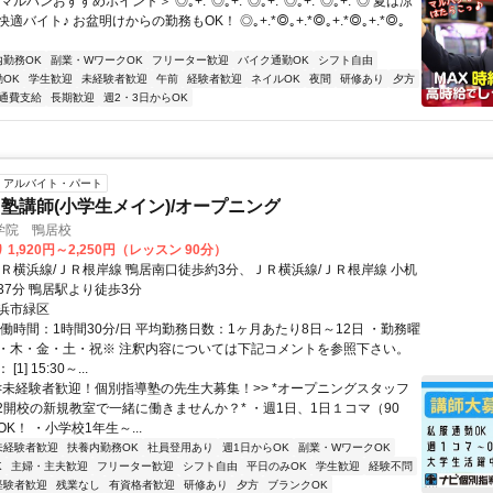
ルハンおすすめポイント＞ ◎｡+.*◎｡+.*◎｡+.*◎｡+.*◎｡+.*◎ 夏は涼
バイト♪ お盆明けからの勤務もOK！ ◎｡+.*◎｡+.*◎｡+.*◎｡+.*◎｡
内勤務OK
副業・WワークOK
フリーター歓迎
バイク通勤OK
シフト自由
OK
学生歓迎
未経験者歓迎
午前
経験者歓迎
ネイルOK
夜間
研修あり
夕方
通費支給
長期歓迎
週2・3日からOK
アルバイト・パート
塾講師(小学生メイン)/オープニング
学院 鴨居校
1,920円～2,250円（レッスン 90分）
ＪＲ横浜線/ＪＲ根岸線 鴨居南口徒歩約3分、ＪＲ横浜線/ＪＲ根岸線 小机
37分 鴨居駅より徒歩3分
浜市緑区
働時間：1時間30分/日 平均勤務日数：1ヶ月あたり8日～12日 ・勤務曜
・木・金・土・祝※ 注釈内容については下記コメントを参照下さい。
1] 15:30～...
<<未経験者歓迎！個別指導塾の先生大募集！>> *オープニングスタッフ
6/2開校の新規教室で一緒に働きませんか？* ・週1日、1日１コマ（90
K！ ・小学校1年生～...
未経験者歓迎
扶養内勤務OK
社員登用あり
週1日からOK
副業・WワークOK
K
主婦・主夫歓迎
フリーター歓迎
シフト自由
平日のみOK
学生歓迎
経験不問
経験者歓迎
残業なし
有資格者歓迎
研修あり
夕方
ブランクOK