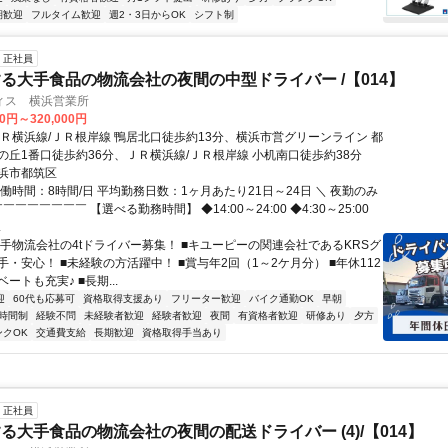
期歓迎
フルタイム歓迎
週2・3日からOK
シフト制
正社員
る大手食品の物流会社の夜間の中型ドライバー /【014】
ィス 横浜営業所
00円～320,000円
ＪＲ横浜線/ＪＲ根岸線 鴨居北口徒歩約13分、横浜市営グリーンライン 都
の丘1番口徒歩約36分、ＪＲ横浜線/ＪＲ根岸線 小机南口徒歩約38分
浜市都筑区
働時間：8時間/日 平均勤務日数：1ヶ月あたり21日～24日 ＼ 夜勤のみ
￣￣￣￣￣￣￣ 【選べる勤務時間】 ◆14:00～24:00 ◆4:30～25:00
.
大手物流会社の4tドライバー募集！ ■キユーピーの関連会社であるKRSグ
・安心！ ■未経験の方活躍中！ ■賞与年2回（1～2ケ月分） ■年休112
ートも充実♪ ■長期...
迎
60代も応募可
資格取得支援あり
フリーター歓迎
バイク通勤OK
早朝
時間制
経験不問
未経験者歓迎
経験者歓迎
夜間
有資格者歓迎
研修あり
夕方
ンクOK
交通費支給
長期歓迎
資格取得手当あり
正社員
る大手食品の物流会社の夜間の配送ドライバー (4)/【014】