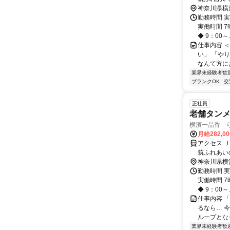
分
神奈川県横
勤務時間 実
実働時間 7
◆ 9：00～..
仕事内容 
い」 「や
なんて方にお
業界未経験者歓
ブランクOK
交
正社員
老舗タン
横濱一品香 
月給282,0
アクセス 
筑ふれあい
分
神奈川県横
勤務時間 実
実働時間 7
◆ 9：00～..
仕事内容 
るなら… 
ループとな
業界未経験者歓