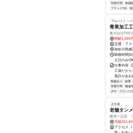
学歴不問
車通勤
ブランクOK
長
アルバイト・パ
青果加工
株式会社FRE
時給1,40
交通・アク
神奈川県横
勤務時間詳細
土日のみO
仕事内容 
工場だから
免許があれば
制服あり
副業
学歴不問
職場
夕方
ブランクO
正社員
老舗タンメ
横濱一品香 
月給282,0
アクセス 
筑ふれあい