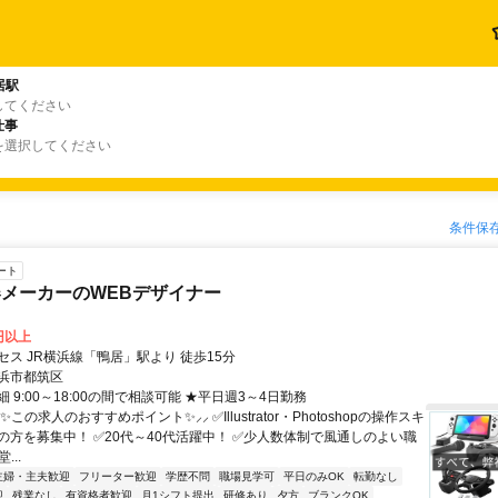
居駅
してください
仕事
を選択してください
条件保
ート
メーカーのWEBデザイナー
0円以上
セス JR横浜線「鴨居」駅より 徒歩15分
浜市都筑区
 9:00～18:00の間で相談可能 ★平日週3～4日勤務
✨この求人のおすすめポイント✨⸝⸝ ✅Illustrator・Photoshopの操作スキ
の方を募集中！ ✅20代～40代活躍中！ ✅少人数体制で風通しのよい職
...
主婦・主夫歓迎
フリーター歓迎
学歴不問
職場見学可
平日のみOK
転勤なし
迎
残業なし
有資格者歓迎
月1シフト提出
研修あり
夕方
ブランクOK