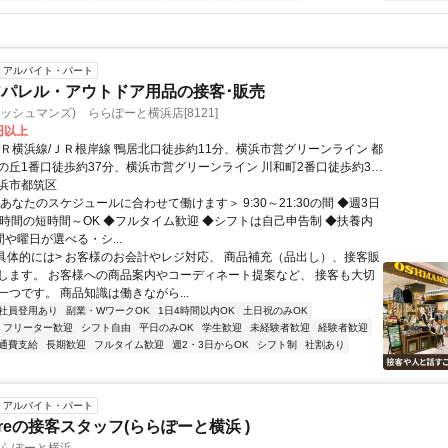
アルバイト・パート
パレル・アウトドア用品の接客･販売
(オッシュマンズ) ららぽーと横浜店[8121]
0円以上
ＪＲ横浜線/ＪＲ根岸線 鴨居北口徒歩約11分、横浜市営グリーンライン 都
の丘1番口徒歩約37分、横浜市営グリーンライン 川和町2番口徒歩約35
浜市都筑区
あなたのスケジュールに合わせて働けます＞ 9:30～21:30の間 ◆週3日
4時間の短時間～OK ◆フルタイム歓迎 ◆シフトは自己申告制 ◆扶養内
間や曜日が選べる・シ...
<具体的には> お客様のお会計やレジ対応、 商品補充（品出し）、接客販
します。 お客様への商品案内やコーディネート提案など、 接客も大切
つです。 商品知識は働きながら...
社員登用あり
副業・WワークOK
1日4時間以内OK
土日祝のみOK
フリーター歓迎
シフト自由
平日のみOK
学生歓迎
未経験者歓迎
経験者歓迎
通費支給
長期歓迎
フルタイム歓迎
週2・3日からOK
シフト制
社割あり
アルバイト・パート
Storeの接客スタッフ(ららぽーと横浜 )