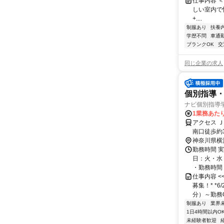
仕事内容 ＜マ
しい室内で快適
+....
制服あり
扶養
学歴不問
車通勤
ブランクOK
交
同じ企業の求人
個別指導・
ナビ個別指導
1業務あたり 
アクセス 
南口徒歩約
神奈川県横
勤務時間 実
日：火・水
・勤務時間： [
仕事内容 
募集！* *
分）～勤務O
制服あり
業界
1日4時間以内O
未経験者歓迎